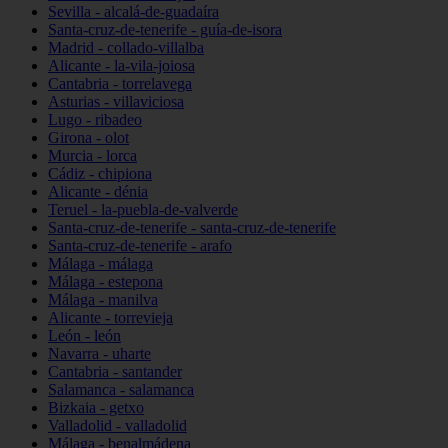
Sevilla - alcalá-de-guadaíra
Santa-cruz-de-tenerife - guía-de-isora
Madrid - collado-villalba
Alicante - la-vila-joiosa
Cantabria - torrelavega
Asturias - villaviciosa
Lugo - ribadeo
Girona - olot
Murcia - lorca
Cádiz - chipiona
Alicante - dénia
Teruel - la-puebla-de-valverde
Santa-cruz-de-tenerife - santa-cruz-de-tenerife
Santa-cruz-de-tenerife - arafo
Málaga - málaga
Málaga - estepona
Málaga - manilva
Alicante - torrevieja
León - león
Navarra - uharte
Cantabria - santander
Salamanca - salamanca
Bizkaia - getxo
Valladolid - valladolid
Málaga - benalmádena