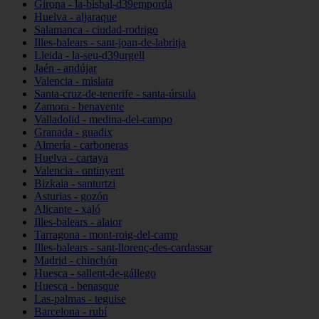
Girona - la-bisbal-d39empordà
Huelva - aljaraque
Salamanca - ciudad-rodrigo
Illes-balears - sant-joan-de-labritja
Lleida - la-seu-d39urgell
Jaén - andújar
Valencia - mislata
Santa-cruz-de-tenerife - santa-úrsula
Zamora - benavente
Valladolid - medina-del-campo
Granada - guadix
Almería - carboneras
Huelva - cartaya
Valencia - ontinyent
Bizkaia - santurtzi
Asturias - gozón
Alicante - xaló
Illes-balears - alaior
Tarragona - mont-roig-del-camp
Illes-balears - sant-llorenç-des-cardassar
Madrid - chinchón
Huesca - sallent-de-gállego
Huesca - benasque
Las-palmas - teguise
Barcelona - rubí