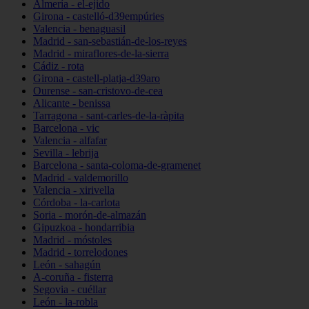
Almería - el-ejido
Girona - castelló-d39empúries
Valencia - benaguasil
Madrid - san-sebastián-de-los-reyes
Madrid - miraflores-de-la-sierra
Cádiz - rota
Girona - castell-platja-d39aro
Ourense - san-cristovo-de-cea
Alicante - benissa
Tarragona - sant-carles-de-la-ràpita
Barcelona - vic
Valencia - alfafar
Sevilla - lebrija
Barcelona - santa-coloma-de-gramenet
Madrid - valdemorillo
Valencia - xirivella
Córdoba - la-carlota
Soria - morón-de-almazán
Gipuzkoa - hondarribia
Madrid - móstoles
Madrid - torrelodones
León - sahagún
A-coruña - fisterra
Segovia - cuéllar
León - la-robla