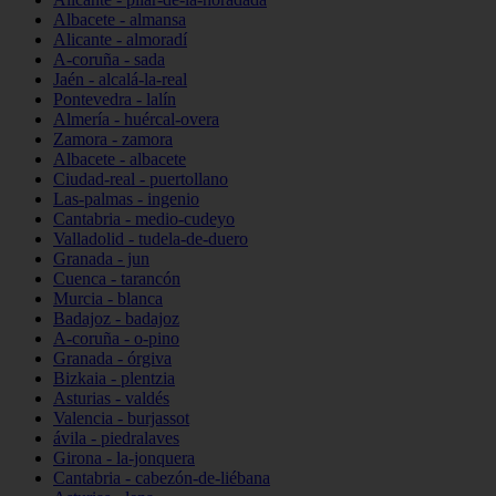
Albacete - almansa
Alicante - almoradí
A-coruña - sada
Jaén - alcalá-la-real
Pontevedra - lalín
Almería - huércal-overa
Zamora - zamora
Albacete - albacete
Ciudad-real - puertollano
Las-palmas - ingenio
Cantabria - medio-cudeyo
Valladolid - tudela-de-duero
Granada - jun
Cuenca - tarancón
Murcia - blanca
Badajoz - badajoz
A-coruña - o-pino
Granada - órgiva
Bizkaia - plentzia
Asturias - valdés
Valencia - burjassot
ávila - piedralaves
Girona - la-jonquera
Cantabria - cabezón-de-liébana