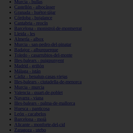
Murcia - bullas
Castellón - albocàsser
Granada - huétor-tájar
Córdoba - bujalance
Cantabria - reocín
Barcelona - monistrol-de-montserrat
Lleida - les
Almería - albox
Murcia - san-pedro-del-pinatar
Badajoz - alburquerque
Toledo - casarrubios-del-monte
Illes-balears - puigpunyent
Madrid - griñón
Málaga - istán
Cádiz - benalup-casas-viejas
Illes-balears - ciutadella-de-menorca
Murcia - murcia
Valencia - quart-de-poblet
Navarra - viana
Illes-balears - palma-de-mallorca
Huesca - panticosa
León - cacabelos
Barcelona - moià
Alicante - monforte-del-cid
Zaragoza - utebo