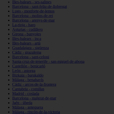
Illes-balears - ses-salines
Barcelona - sant-feliu-de-llobregat
Lugo - monforte-de-lemos
Barcelona - molins-de-rei
Barcelona - arenys-de-mar
La-rioja - haro
Asturias - cudillero
Girona - banyoles
Illes-balears - inca
Illes-balears - artà
Guadalajara - sigüenza
Cádiz - grazalema
Barcelona - sant-celoni
Santa-cruz-de-tenerife - san-miguel-de-abona
Castellón - benicarló
León - astorga
Bizkaia - barakaldo
Málaga - benahavís
Cádiz - arcos-de-la-frontera
Cantabria - comillas
Madrid - coslada
Barcelona - malgrat-de-mar
Jaén - úbeda
Málaga - antequera
Málaga - rincón-de-la-victoria