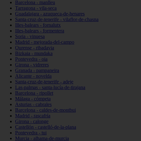
Barcelona - manlleu
Tarragona - vila-seca
Guadalajara - azuqueca-de-henares
Santa-cruz-de-tenerife - vilaflor-de-chasna
Illes-balears - fornalutx
Illes-balears - formentera
Soria - vinuesa
Madrid - mejorada-del-campo
Ourense - ribadavia
Bizkaia - mundaka
Pontevedra - oia
Girona - vidreres
Granada - pampaneira
Alicante - novelda
Santa-cruz-de-tenerife - adeje
Las-palmas - santa-lucía-de-tirajana
Barcelona - ripollet
Málaga - cómpeta
Asturias - cabrales
Barcelona - caldes-de-montbui
Madrid - rascafría
Girona - calonge
Castellón - castelló-de-la-plana
Pontevedra - tui
Murcia - alhama-de-murcia