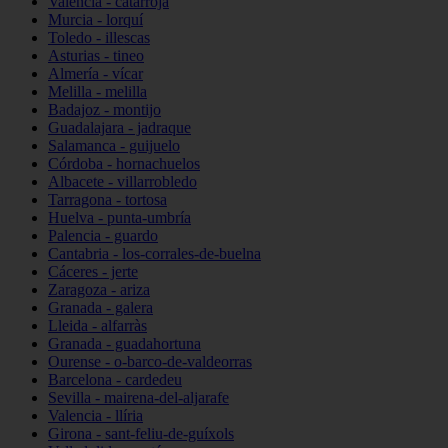
Valencia - catarroja
Murcia - lorquí
Toledo - illescas
Asturias - tineo
Almería - vícar
Melilla - melilla
Badajoz - montijo
Guadalajara - jadraque
Salamanca - guijuelo
Córdoba - hornachuelos
Albacete - villarrobledo
Tarragona - tortosa
Huelva - punta-umbría
Palencia - guardo
Cantabria - los-corrales-de-buelna
Cáceres - jerte
Zaragoza - ariza
Granada - galera
Lleida - alfarràs
Granada - guadahortuna
Ourense - o-barco-de-valdeorras
Barcelona - cardedeu
Sevilla - mairena-del-aljarafe
Valencia - llíria
Girona - sant-feliu-de-guíxols