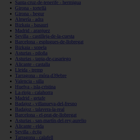
Santa-cruz-de-tenerife - hermigua
Girona - tortellà
Girona - begur
Almería - adra
Bizkaia - basauri
Madrid - aranjuez
Sevilla - castilleja-de-la-cuesta
Barcelona - esplugues-de-llobregat
Bizkaia - sopela
Asturias - piloña
Asturias - tapia-de-casariego
Alicante - castalla
Lleida - tremp
Tarragona - móra-d39ebre
Valencia - silla
Huelva - isla-cristina
La-rioja - calahorra
Madrid - getafe
Badajoz - villanueva-del-fresno
Badajoz - talavera-la-real
Barcelona - el-prat-de-llobregat
Asturias - san-martín-del-rey-aurelio
Alicante - elda
Sevilla - écija
Tarragona - calafell