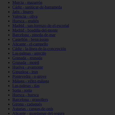
Murcia - mazarrón
Cádiz - sanlúcar-de-barrameda
Jaén - linares
Valencia - oliva
Huesca - grañén
Madrid - san-lorenzo-de-el-escorial
Madrid - boadilla-del-monte
Barcelona - pineda-de-mar
Castellón - benicàssim
Alicante - el-campello
Cádiz - la-línea-de-la-concepción
Las-palmas - arrecife
Granada - granada
Granada - motril
Huelva - ayamonte
Gipuzkoa - irun
Pontevedra - o-grove
Málaga - vélez-málaga
Las-palmas - tías
Soria - soria
Huesca - huesca
Barcelona - granollers
Girona - cadaqués
Asturias - cangas-de-onís
Alicante - guardamar-del-segura