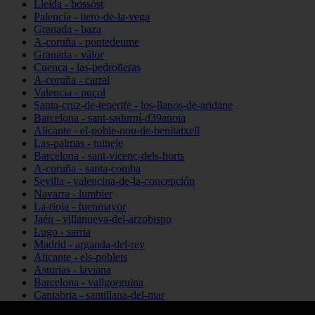
Lleida - bossòst
Palencia - itero-de-la-vega
Granada - baza
A-coruña - pontedeume
Granada - válor
Cuenca - las-pedroñeras
A-coruña - carral
Valencia - puçol
Santa-cruz-de-tenerife - los-llanos-de-aridane
Barcelona - sant-sadurní-d39anoia
Alicante - el-poble-nou-de-benitatxell
Las-palmas - tuineje
Barcelona - sant-vicenç-dels-horts
A-coruña - santa-comba
Sevilla - valencina-de-la-concepción
Navarra - lumbier
La-rioja - fuenmayor
Jaén - villanueva-del-arzobispo
Lugo - sarria
Madrid - arganda-del-rey
Alicante - els-poblets
Asturias - laviana
Barcelona - vallgorguina
Cantabria - santillana-del-mar
Zamora - santa-maría-de-la-vega