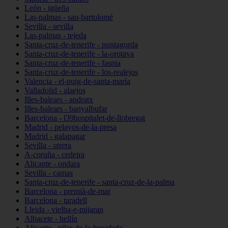
León - igüeña
Las-palmas - san-bartolomé
Sevilla - sevilla
Las-palmas - tejeda
Santa-cruz-de-tenerife - puntagorda
Santa-cruz-de-tenerife - la-orotava
Santa-cruz-de-tenerife - fasnia
Santa-cruz-de-tenerife - los-realejos
Valencia - el-puig-de-santa-maría
Valladolid - alaejos
Illes-balears - andratx
Illes-balears - banyalbufar
Barcelona - l39hospitalet-de-llobregat
Madrid - pelayos-de-la-presa
Madrid - galapagar
Sevilla - utrera
A-coruña - cedeira
Alicante - ondara
Sevilla - camas
Santa-cruz-de-tenerife - santa-cruz-de-la-palma
Barcelona - premià-de-mar
Barcelona - taradell
Lleida - vielha-e-mijaran
Albacete - hellín
Alicante - pilar-de-la-horadada