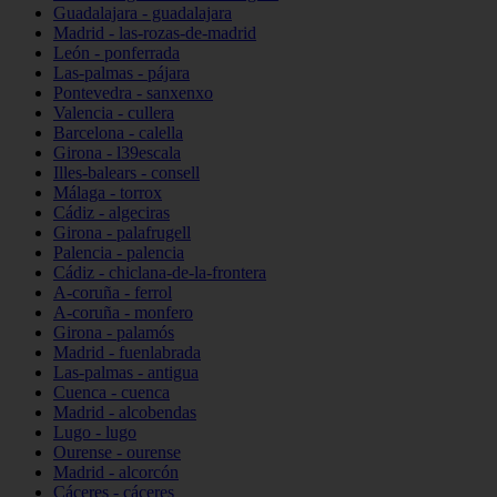
Guadalajara - guadalajara
Madrid - las-rozas-de-madrid
León - ponferrada
Las-palmas - pájara
Pontevedra - sanxenxo
Valencia - cullera
Barcelona - calella
Girona - l39escala
Illes-balears - consell
Málaga - torrox
Cádiz - algeciras
Girona - palafrugell
Palencia - palencia
Cádiz - chiclana-de-la-frontera
A-coruña - ferrol
A-coruña - monfero
Girona - palamós
Madrid - fuenlabrada
Las-palmas - antigua
Cuenca - cuenca
Madrid - alcobendas
Lugo - lugo
Ourense - ourense
Madrid - alcorcón
Cáceres - cáceres