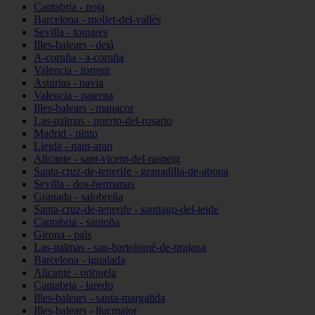
Cantabria - noja
Barcelona - mollet-del-vallès
Sevilla - tomares
Illes-balears - deià
A-coruña - a-coruña
Valencia - torrent
Asturias - navia
Valencia - paterna
Illes-balears - manacor
Las-palmas - puerto-del-rosario
Madrid - pinto
Lleida - naut-aran
Alicante - sant-vicent-del-raspeig
Santa-cruz-de-tenerife - granadilla-de-abona
Sevilla - dos-hermanas
Granada - salobreña
Santa-cruz-de-tenerife - santiago-del-teide
Cantabria - santoña
Girona - pals
Las-palmas - san-bartolomé-de-tirajana
Barcelona - igualada
Alicante - orihuela
Cantabria - laredo
Illes-balears - santa-margalida
Illes-balears - llucmajor