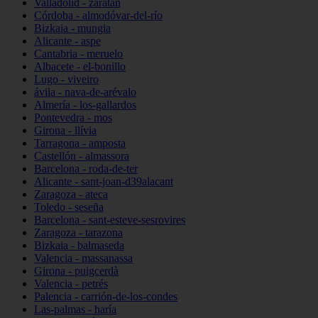
Valladolid - zaratán
Córdoba - almodóvar-del-río
Bizkaia - mungia
Alicante - aspe
Cantabria - meruelo
Albacete - el-bonillo
Lugo - viveiro
ávila - nava-de-arévalo
Almería - los-gallardos
Pontevedra - mos
Girona - llívia
Tarragona - amposta
Castellón - almassora
Barcelona - roda-de-ter
Alicante - sant-joan-d39alacant
Zaragoza - ateca
Toledo - seseña
Barcelona - sant-esteve-sesrovires
Zaragoza - tarazona
Bizkaia - balmaseda
Valencia - massanassa
Girona - puigcerdà
Valencia - petrés
Palencia - carrión-de-los-condes
Las-palmas - haría