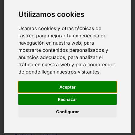
Valencia - valencia
Málaga - nerja
Utilizamos cookies
Girona - blanes
A-coruña - santiago-de-compostela
Málaga - marbella
Usamos cookies y otras técnicas de
Tarragona - tarragona
rastreo para mejorar tu experiencia de
Asturias - gijón
navegación en nuestra web, para
Girona - figueres
Alicante - santa-pola
mostrarte contenidos personalizados y
Madrid - leganés
anuncios adecuados, para analizar el
Almería - roquetas-de-mar
tráfico en nuestra web y para comprender
Girona - tossa-de-mar
Barcelona - sant-cugat-del-vallès
de donde llegan nuestros visitantes.
Alicante - l39alfàs-del-pi
Barcelona - vilanova-i-la-geltrú
Illes-balears - alcúdia
Aceptar
Castellón - peñíscola
Barcelona - mataró
Rechazar
ávila - ávila
Illes-balears - sant-antoni-de-portmany
Configurar
Illes-balears - sant-josep-de-sa-talaia
Tarragona - reus
Barcelona - badalona
Santa-cruz-de-tenerife - san-cristóbal-de-la-laguna