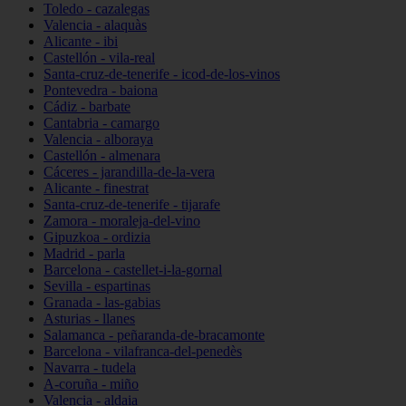
Toledo - cazalegas
Valencia - alaquàs
Alicante - ibi
Castellón - vila-real
Santa-cruz-de-tenerife - icod-de-los-vinos
Pontevedra - baiona
Cádiz - barbate
Cantabria - camargo
Valencia - alboraya
Castellón - almenara
Cáceres - jarandilla-de-la-vera
Alicante - finestrat
Santa-cruz-de-tenerife - tijarafe
Zamora - moraleja-del-vino
Gipuzkoa - ordizia
Madrid - parla
Barcelona - castellet-i-la-gornal
Sevilla - espartinas
Granada - las-gabias
Asturias - llanes
Salamanca - peñaranda-de-bracamonte
Barcelona - vilafranca-del-penedès
Navarra - tudela
A-coruña - miño
Valencia - aldaia