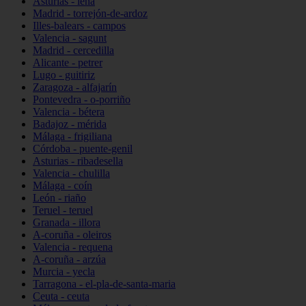
Asturias - lena
Madrid - torrejón-de-ardoz
Illes-balears - campos
Valencia - sagunt
Madrid - cercedilla
Alicante - petrer
Lugo - guitiriz
Zaragoza - alfajarín
Pontevedra - o-porriño
Valencia - bétera
Badajoz - mérida
Málaga - frigiliana
Córdoba - puente-genil
Asturias - ribadesella
Valencia - chulilla
Málaga - coín
León - riaño
Teruel - teruel
Granada - illora
A-coruña - oleiros
Valencia - requena
A-coruña - arzúa
Murcia - yecla
Tarragona - el-pla-de-santa-maria
Ceuta - ceuta