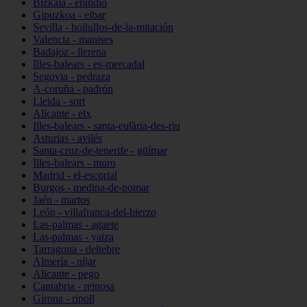
Bizkaia - erandio
Gipuzkoa - eibar
Sevilla - bollullos-de-la-mitación
Valencia - manises
Badajoz - llerena
Illes-balears - es-mercadal
Segovia - pedraza
A-coruña - padrón
Lleida - sort
Alicante - elx
Illes-balears - santa-eulària-des-riu
Asturias - avilés
Santa-cruz-de-tenerife - güímar
Illes-balears - muro
Madrid - el-escorial
Burgos - medina-de-pomar
Jaén - martos
León - villafranca-del-bierzo
Las-palmas - agaete
Las-palmas - yaiza
Tarragona - deltebre
Almería - níjar
Alicante - pego
Cantabria - reinosa
Girona - ripoll