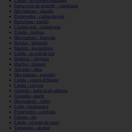
Lleida - les-borges-blanques
Santa-cruz-de-tenerife - candelaria
Illes-balears - algaida
Pontevedra - caldas-de-reis
Barcelona - torelló
Ciudad-real - ciudad-real
Toledo - torrijos
Illes-balears - bunyola
Burgos - belorado
Madrid - los-molinos
Lleida - la-vall-de-boí
Badajoz - olivenza
Huelva - moguer
Alicante - altea
Illes-balears - esporles
Lleida - esterri-d39àneu
Lleida - cervera
Almería - huércal-de-almería
Granada - atarfe
Illes-balears - sóller
León - molinaseca
Pontevedra - a-estrada
Girona - alp
Lleida - el-pont-de-suert
Tarragona - alcanar