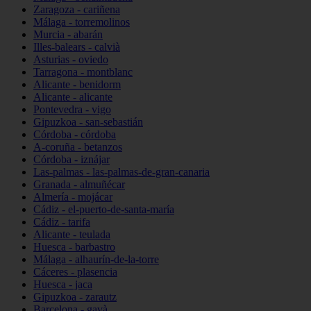
Zaragoza - cariñena
Málaga - torremolinos
Murcia - abarán
Illes-balears - calvià
Asturias - oviedo
Tarragona - montblanc
Alicante - benidorm
Alicante - alicante
Pontevedra - vigo
Gipuzkoa - san-sebastián
Córdoba - córdoba
A-coruña - betanzos
Córdoba - iznájar
Las-palmas - las-palmas-de-gran-canaria
Granada - almuñécar
Almería - mojácar
Cádiz - el-puerto-de-santa-maría
Cádiz - tarifa
Alicante - teulada
Huesca - barbastro
Málaga - alhaurín-de-la-torre
Cáceres - plasencia
Huesca - jaca
Gipuzkoa - zarautz
Barcelona - gavà