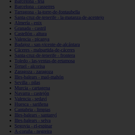
Barcelona - teià
Barcelona - casserres
Tarragona - la-torre-de-fontaubella
Santa-cruz-de-tenerife - la-matanza-de-acentejo
Almería - enix
Granada - castril
Castellón - altura
Valencia - picanya
Badajoz - san-vicente-de-alcántara
Cáceres - malpartida-de-cáceres
Santa-cruz-de-tenerife - frontera
Toledo - las-ventas-de-retamosa
Teruel - alcorisa
Zaragoza - zaragoza
Illes-balears - maó-mahón
Sevilla - pilas
Murcia - cartagena
Navarra - castejón
Valencia - sedaví
Huesca - sariñena
Cantabria - limpias
Illes-balears - santanyí
Illes-balears - selva
Segovia - el-espinar
A-coruña - negreira