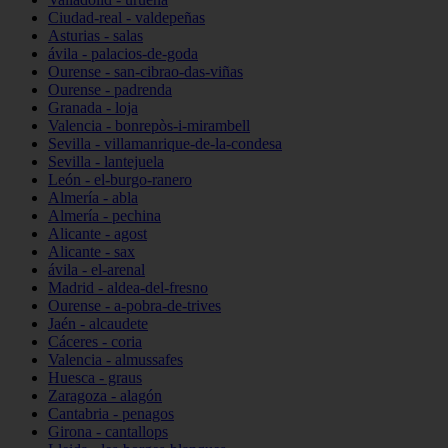
Ciudad-real - valdepeñas
Asturias - salas
ávila - palacios-de-goda
Ourense - san-cibrao-das-viñas
Ourense - padrenda
Granada - loja
Valencia - bonrepòs-i-mirambell
Sevilla - villamanrique-de-la-condesa
Sevilla - lantejuela
León - el-burgo-ranero
Almería - abla
Almería - pechina
Alicante - agost
Alicante - sax
ávila - el-arenal
Madrid - aldea-del-fresno
Ourense - a-pobra-de-trives
Jaén - alcaudete
Cáceres - coria
Valencia - almussafes
Huesca - graus
Zaragoza - alagón
Cantabria - penagos
Girona - cantallops