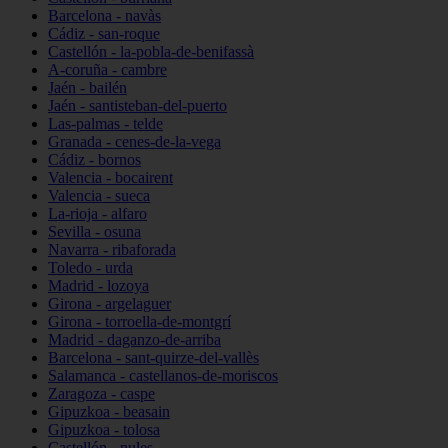
Barcelona - navàs
Cádiz - san-roque
Castellón - la-pobla-de-benifassà
A-coruña - cambre
Jaén - bailén
Jaén - santisteban-del-puerto
Las-palmas - telde
Granada - cenes-de-la-vega
Cádiz - bornos
Valencia - bocairent
Valencia - sueca
La-rioja - alfaro
Sevilla - osuna
Navarra - ribaforada
Toledo - urda
Madrid - lozoya
Girona - argelaguer
Girona - torroella-de-montgrí
Madrid - daganzo-de-arriba
Barcelona - sant-quirze-del-vallès
Salamanca - castellanos-de-moriscos
Zaragoza - caspe
Gipuzkoa - beasain
Gipuzkoa - tolosa
Castellón - nules