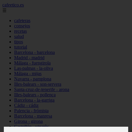
cafeetico.es
☰
cafeteras
consejos
recetas
salud
tipos
tutorial
Barcelona - barcelona
Madrid - madrid
Málaga - fuengirola
Las-palmas - la-oliva
Málaga - mijas
Navarra - pamplona
Illes-balears - son-servera
Santa-cruz-de-tenerife - arona
Illes-balears - pollença
Barcelona - la-garriga
Cádiz - cádiz
Palencia - frómista
Barcelona - manresa
Girona - girona
Castellón - vinaròs
Illes-balears - capdepera