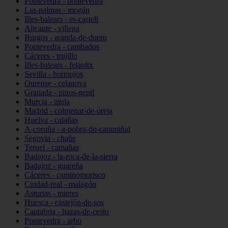
Pontevedra - pontevedra
Las-palmas - mogán
Illes-balears - es-castell
Alicante - villena
Burgos - aranda-de-duero
Pontevedra - cambados
Cáceres - trujillo
Illes-balears - felanitx
Sevilla - bormujos
Ourense - celanova
Granada - pinos-genil
Murcia - mula
Madrid - colmenar-de-oreja
Huelva - calañas
A-coruña - a-pobra-do-caramiñal
Segovia - chañe
Teruel - camañas
Badajoz - la-roca-de-la-sierra
Badajoz - guareña
Cáceres - caminomorisco
Ciudad-real - malagón
Asturias - mieres
Huesca - castejón-de-sos
Cantabria - hazas-de-cesto
Pontevedra - arbo