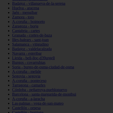
Badajoz - villanueva-de-la-serena
Huelva - aracena
Jaén - mengíbar
Zamora - toro
A-coruña - boimorto
Zaragoza - borja
Cantabria - cartes
Granada - cortes-de-baza
Illes-balears - sant-joan
Salamanca - vitigudino
Badajoz - valdelacalzada
Navarra - esteribar
Lleida - bell-lloc-d39urgell
Burgos - covarrubias
Soria - burgo-de-osma-ciudad-de-osma
A-coruña - melide
Segovia - segovia
A-coruña - ponteceso
Tarragona - camarles
Córdoba - peñarroya-pueblonuevo
Barcelona - santa-margarida-de-montbui
A-coruña - a-laracha
Las-palmas - vega-de-san-mateo
Castellón - orpesa
Castellón - burriana