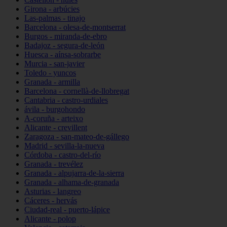
Girona - arbúcies
Las-palmas - tinajo
Barcelona - olesa-de-montserrat
Burgos - miranda-de-ebro
Badajoz - segura-de-león
Huesca - aínsa-sobrarbe
Murcia - san-javier
Toledo - yuncos
Granada - armilla
Barcelona - cornellà-de-llobregat
Cantabria - castro-urdiales
ávila - burgohondo
A-coruña - arteixo
Alicante - crevillent
Zaragoza - san-mateo-de-gállego
Madrid - sevilla-la-nueva
Córdoba - castro-del-río
Granada - trevélez
Granada - alpujarra-de-la-sierra
Granada - alhama-de-granada
Asturias - langreo
Cáceres - hervás
Ciudad-real - puerto-lápice
Alicante - polop