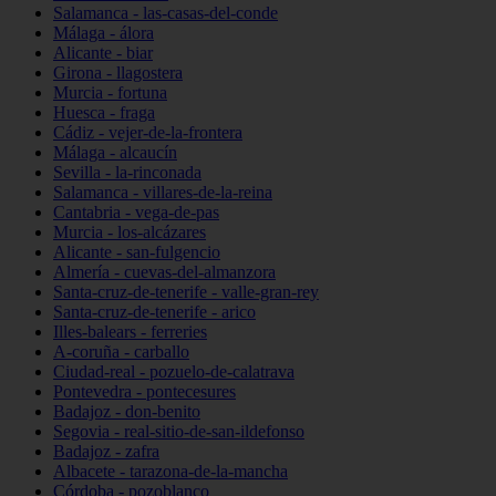
Salamanca - las-casas-del-conde
Málaga - álora
Alicante - biar
Girona - llagostera
Murcia - fortuna
Huesca - fraga
Cádiz - vejer-de-la-frontera
Málaga - alcaucín
Sevilla - la-rinconada
Salamanca - villares-de-la-reina
Cantabria - vega-de-pas
Murcia - los-alcázares
Alicante - san-fulgencio
Almería - cuevas-del-almanzora
Santa-cruz-de-tenerife - valle-gran-rey
Santa-cruz-de-tenerife - arico
Illes-balears - ferreries
A-coruña - carballo
Ciudad-real - pozuelo-de-calatrava
Pontevedra - pontecesures
Badajoz - don-benito
Segovia - real-sitio-de-san-ildefonso
Badajoz - zafra
Albacete - tarazona-de-la-mancha
Córdoba - pozoblanco