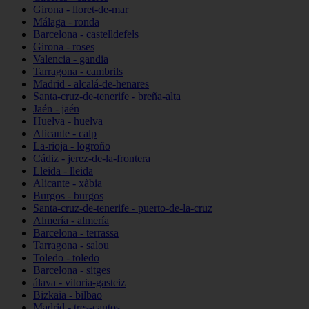
Girona - lloret-de-mar
Málaga - ronda
Barcelona - castelldefels
Girona - roses
Valencia - gandia
Tarragona - cambrils
Madrid - alcalá-de-henares
Santa-cruz-de-tenerife - breña-alta
Jaén - jaén
Huelva - huelva
Alicante - calp
La-rioja - logroño
Cádiz - jerez-de-la-frontera
Lleida - lleida
Alicante - xàbia
Burgos - burgos
Santa-cruz-de-tenerife - puerto-de-la-cruz
Almería - almería
Barcelona - terrassa
Tarragona - salou
Toledo - toledo
Barcelona - sitges
álava - vitoria-gasteiz
Bizkaia - bilbao
Madrid - tres-cantos