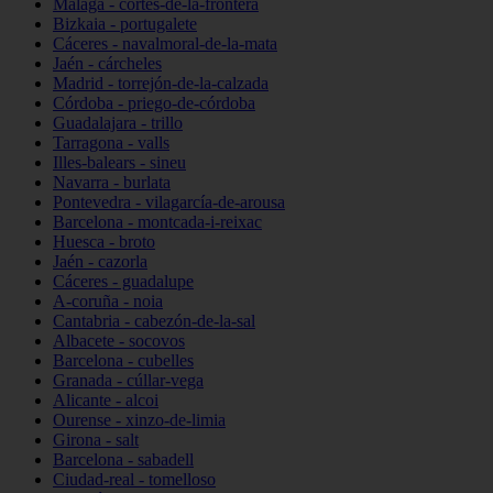
Málaga - cortes-de-la-frontera
Bizkaia - portugalete
Cáceres - navalmoral-de-la-mata
Jaén - cárcheles
Madrid - torrejón-de-la-calzada
Córdoba - priego-de-córdoba
Guadalajara - trillo
Tarragona - valls
Illes-balears - sineu
Navarra - burlata
Pontevedra - vilagarcía-de-arousa
Barcelona - montcada-i-reixac
Huesca - broto
Jaén - cazorla
Cáceres - guadalupe
A-coruña - noia
Cantabria - cabezón-de-la-sal
Albacete - socovos
Barcelona - cubelles
Granada - cúllar-vega
Alicante - alcoi
Ourense - xinzo-de-limia
Girona - salt
Barcelona - sabadell
Ciudad-real - tomelloso