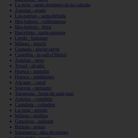
La-rioja - santo-domingo-de-la-calzada
Asturias - grado
Las-palmas - santa-brígida
Illes-balears - valldemossa
Illes-balears - ibiza
Barcelona - santa-susanna
Lleida - balaguer
Málaga - gaucín
Granada - güejar-sierra
Castellón - la-vall-d39uixó
Asturias - siero
Teruel - alcañiz
Huesca - monzón
Huesca - sabiñánigo
Alicante - catral
Segovia - turégano
Tarragona - horta-de-sant-joan
Asturias - castrillón
Cantabria - colindres
La-rioja - arnedo
Málaga - mollina
Gipuzkoa - andoain
Bizkaia - sestao
Salamanca - alba-de-tormes
Valladolid - urueña