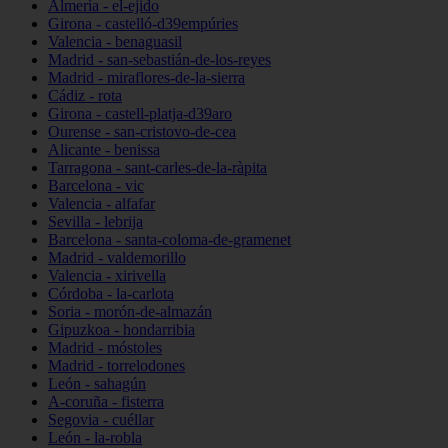
Almería - el-ejido
Girona - castelló-d39empúries
Valencia - benaguasil
Madrid - san-sebastián-de-los-reyes
Madrid - miraflores-de-la-sierra
Cádiz - rota
Girona - castell-platja-d39aro
Ourense - san-cristovo-de-cea
Alicante - benissa
Tarragona - sant-carles-de-la-ràpita
Barcelona - vic
Valencia - alfafar
Sevilla - lebrija
Barcelona - santa-coloma-de-gramenet
Madrid - valdemorillo
Valencia - xirivella
Córdoba - la-carlota
Soria - morón-de-almazán
Gipuzkoa - hondarribia
Madrid - móstoles
Madrid - torrelodones
León - sahagún
A-coruña - fisterra
Segovia - cuéllar
León - la-robla