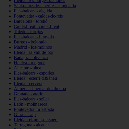
Lleida - les-borges-blanques
Santa-cruz-de-tenerife - candelaria
Illes-balears - algaida
Pontevedra - caldas-de-reis
Barcelona - torelló
Ciudad-real - ciudad-real
Toledo - torrijos
Illes-balears - bunyola
Burgos - belorado
Madrid - los-molinos
Lleida - la-vall-de-boí
Badajoz - olivenza
Huelva - moguer
Alicante - altea
Illes-balears - esporles
Lleida - esterri-d39àneu
Lleida - cervera
Almería - huércal-de-almería
Granada - atarfe
Illes-balears - sóller
León - molinaseca
Pontevedra - a-estrada
Girona - alp
Lleida - el-pont-de-suert
Tarragona - alcanar