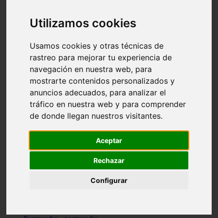
Valencia - valencia
Málaga - nerja
Utilizamos cookies
Girona - blanes
A-coruña - santiago-de-compostela
Málaga - marbella
Usamos cookies y otras técnicas de
Tarragona - tarragona
rastreo para mejorar tu experiencia de
Asturias - gijón
navegación en nuestra web, para
Girona - figueres
Alicante - santa-pola
mostrarte contenidos personalizados y
Madrid - leganés
anuncios adecuados, para analizar el
Almería - roquetas-de-mar
tráfico en nuestra web y para comprender
Girona - tossa-de-mar
Barcelona - sant-cugat-del-vallès
de donde llegan nuestros visitantes.
Alicante - l39alfàs-del-pi
Barcelona - vilanova-i-la-geltrú
Illes-balears - alcúdia
Aceptar
Castellón - peñíscola
Barcelona - mataró
Rechazar
ávila - ávila
Illes-balears - sant-antoni-de-portmany
Configurar
Illes-balears - sant-josep-de-sa-talaia
Tarragona - reus
Barcelona - badalona
Santa-cruz-de-tenerife - san-cristóbal-de-la-laguna