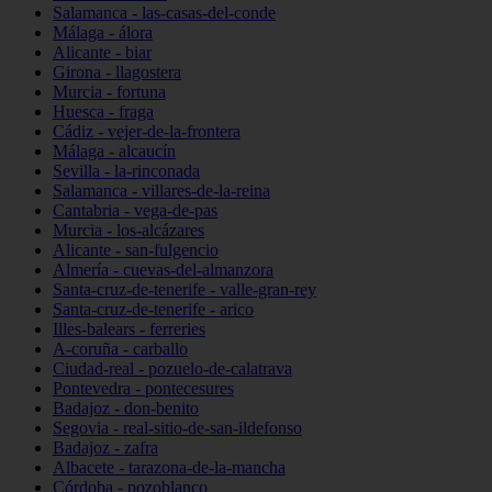
Salamanca - las-casas-del-conde
Málaga - álora
Alicante - biar
Girona - llagostera
Murcia - fortuna
Huesca - fraga
Cádiz - vejer-de-la-frontera
Málaga - alcaucín
Sevilla - la-rinconada
Salamanca - villares-de-la-reina
Cantabria - vega-de-pas
Murcia - los-alcázares
Alicante - san-fulgencio
Almería - cuevas-del-almanzora
Santa-cruz-de-tenerife - valle-gran-rey
Santa-cruz-de-tenerife - arico
Illes-balears - ferreries
A-coruña - carballo
Ciudad-real - pozuelo-de-calatrava
Pontevedra - pontecesures
Badajoz - don-benito
Segovia - real-sitio-de-san-ildefonso
Badajoz - zafra
Albacete - tarazona-de-la-mancha
Córdoba - pozoblanco