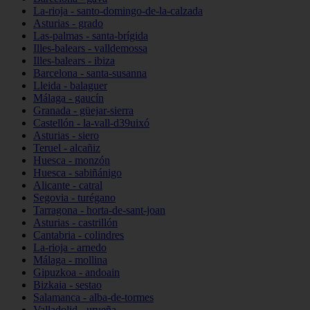
La-rioja - santo-domingo-de-la-calzada
Asturias - grado
Las-palmas - santa-brígida
Illes-balears - valldemossa
Illes-balears - ibiza
Barcelona - santa-susanna
Lleida - balaguer
Málaga - gaucín
Granada - güejar-sierra
Castellón - la-vall-d39uixó
Asturias - siero
Teruel - alcañiz
Huesca - monzón
Huesca - sabiñánigo
Alicante - catral
Segovia - turégano
Tarragona - horta-de-sant-joan
Asturias - castrillón
Cantabria - colindres
La-rioja - arnedo
Málaga - mollina
Gipuzkoa - andoain
Bizkaia - sestao
Salamanca - alba-de-tormes
Valladolid - urueña