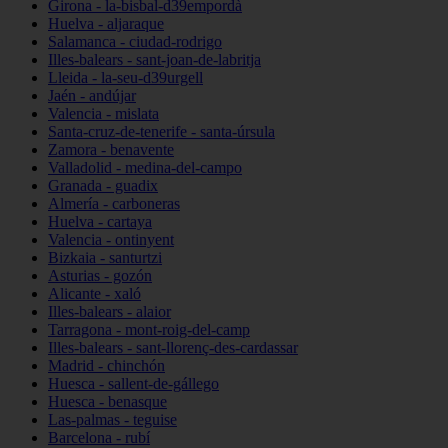
Girona - la-bisbal-d39empordà
Huelva - aljaraque
Salamanca - ciudad-rodrigo
Illes-balears - sant-joan-de-labritja
Lleida - la-seu-d39urgell
Jaén - andújar
Valencia - mislata
Santa-cruz-de-tenerife - santa-úrsula
Zamora - benavente
Valladolid - medina-del-campo
Granada - guadix
Almería - carboneras
Huelva - cartaya
Valencia - ontinyent
Bizkaia - santurtzi
Asturias - gozón
Alicante - xaló
Illes-balears - alaior
Tarragona - mont-roig-del-camp
Illes-balears - sant-llorenç-des-cardassar
Madrid - chinchón
Huesca - sallent-de-gállego
Huesca - benasque
Las-palmas - teguise
Barcelona - rubí