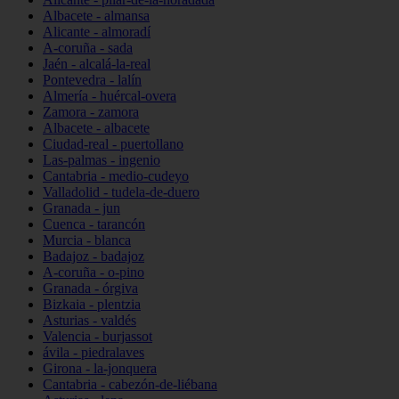
Albacete - almansa
Alicante - almoradí
A-coruña - sada
Jaén - alcalá-la-real
Pontevedra - lalín
Almería - huércal-overa
Zamora - zamora
Albacete - albacete
Ciudad-real - puertollano
Las-palmas - ingenio
Cantabria - medio-cudeyo
Valladolid - tudela-de-duero
Granada - jun
Cuenca - tarancón
Murcia - blanca
Badajoz - badajoz
A-coruña - o-pino
Granada - órgiva
Bizkaia - plentzia
Asturias - valdés
Valencia - burjassot
ávila - piedralaves
Girona - la-jonquera
Cantabria - cabezón-de-liébana