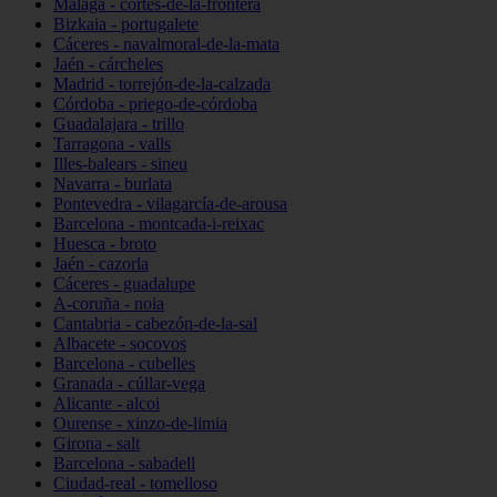
Málaga - cortes-de-la-frontera
Bizkaia - portugalete
Cáceres - navalmoral-de-la-mata
Jaén - cárcheles
Madrid - torrejón-de-la-calzada
Córdoba - priego-de-córdoba
Guadalajara - trillo
Tarragona - valls
Illes-balears - sineu
Navarra - burlata
Pontevedra - vilagarcía-de-arousa
Barcelona - montcada-i-reixac
Huesca - broto
Jaén - cazorla
Cáceres - guadalupe
A-coruña - noia
Cantabria - cabezón-de-la-sal
Albacete - socovos
Barcelona - cubelles
Granada - cúllar-vega
Alicante - alcoi
Ourense - xinzo-de-limia
Girona - salt
Barcelona - sabadell
Ciudad-real - tomelloso