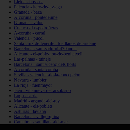
Lleida - bossòst
Palencia - itero-de-la-vega
Granada - baza
A-coruña - pontedeume
Granada - válor
Cuenca - las-pedroñeras
A-coruña - carral
Valencia - puçol
Santa-cruz-de-tenerife - los-llanos-de-aridane
Barcelona - sant-sadurní-d39anoia
Alicante - el-poble-nou-de-benitatxell
Las-palmas - tuineje
Barcelona - sant-vicenç-dels-horts
A-coruña - santa-comba
Sevilla - valencina-de-la-concepción
Navarra - lumbier
La-rioja - fuenmayor
Jaén - villanueva-del-arzobispo
Lugo - sarria
Madrid - arganda-del-rey
Alicante - els-poblets
Asturias - laviana
Barcelona - vallgorguina
Cantabria - santillana-del-mar
Zamora - santa-maría-de-la-vega