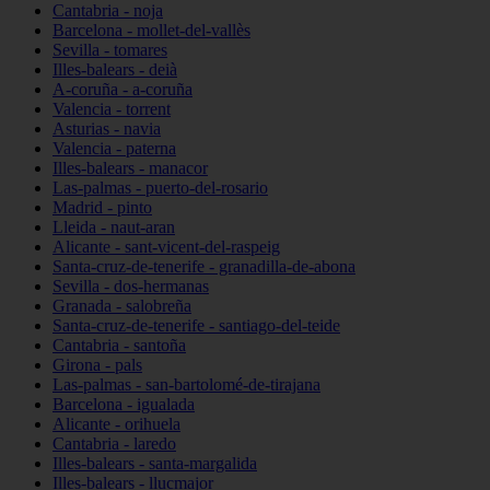
Cantabria - noja
Barcelona - mollet-del-vallès
Sevilla - tomares
Illes-balears - deià
A-coruña - a-coruña
Valencia - torrent
Asturias - navia
Valencia - paterna
Illes-balears - manacor
Las-palmas - puerto-del-rosario
Madrid - pinto
Lleida - naut-aran
Alicante - sant-vicent-del-raspeig
Santa-cruz-de-tenerife - granadilla-de-abona
Sevilla - dos-hermanas
Granada - salobreña
Santa-cruz-de-tenerife - santiago-del-teide
Cantabria - santoña
Girona - pals
Las-palmas - san-bartolomé-de-tirajana
Barcelona - igualada
Alicante - orihuela
Cantabria - laredo
Illes-balears - santa-margalida
Illes-balears - llucmajor