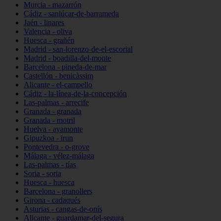
Murcia - mazarrón
Cádiz - sanlúcar-de-barrameda
Jaén - linares
Valencia - oliva
Huesca - grañén
Madrid - san-lorenzo-de-el-escorial
Madrid - boadilla-del-monte
Barcelona - pineda-de-mar
Castellón - benicàssim
Alicante - el-campello
Cádiz - la-línea-de-la-concepción
Las-palmas - arrecife
Granada - granada
Granada - motril
Huelva - ayamonte
Gipuzkoa - irun
Pontevedra - o-grove
Málaga - vélez-málaga
Las-palmas - tías
Soria - soria
Huesca - huesca
Barcelona - granollers
Girona - cadaqués
Asturias - cangas-de-onís
Alicante - guardamar-del-segura