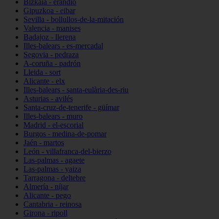
Bizkaia - erandio
Gipuzkoa - eibar
Sevilla - bollullos-de-la-mitación
Valencia - manises
Badajoz - llerena
Illes-balears - es-mercadal
Segovia - pedraza
A-coruña - padrón
Lleida - sort
Alicante - elx
Illes-balears - santa-eulària-des-riu
Asturias - avilés
Santa-cruz-de-tenerife - güímar
Illes-balears - muro
Madrid - el-escorial
Burgos - medina-de-pomar
Jaén - martos
León - villafranca-del-bierzo
Las-palmas - agaete
Las-palmas - yaiza
Tarragona - deltebre
Almería - níjar
Alicante - pego
Cantabria - reinosa
Girona - ripoll