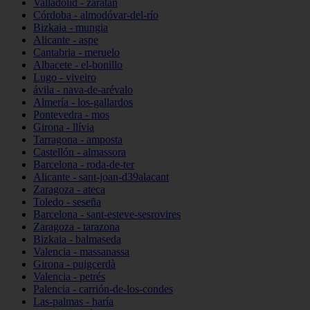
Valladolid - zaratán
Córdoba - almodóvar-del-río
Bizkaia - mungia
Alicante - aspe
Cantabria - meruelo
Albacete - el-bonillo
Lugo - viveiro
ávila - nava-de-arévalo
Almería - los-gallardos
Pontevedra - mos
Girona - llívia
Tarragona - amposta
Castellón - almassora
Barcelona - roda-de-ter
Alicante - sant-joan-d39alacant
Zaragoza - ateca
Toledo - seseña
Barcelona - sant-esteve-sesrovires
Zaragoza - tarazona
Bizkaia - balmaseda
Valencia - massanassa
Girona - puigcerdà
Valencia - petrés
Palencia - carrión-de-los-condes
Las-palmas - haría