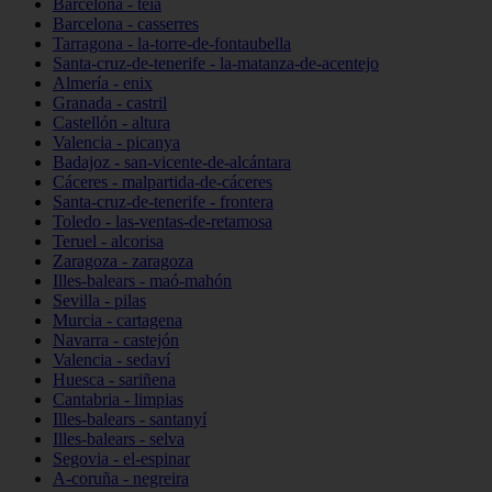
Barcelona - teià
Barcelona - casserres
Tarragona - la-torre-de-fontaubella
Santa-cruz-de-tenerife - la-matanza-de-acentejo
Almería - enix
Granada - castril
Castellón - altura
Valencia - picanya
Badajoz - san-vicente-de-alcántara
Cáceres - malpartida-de-cáceres
Santa-cruz-de-tenerife - frontera
Toledo - las-ventas-de-retamosa
Teruel - alcorisa
Zaragoza - zaragoza
Illes-balears - maó-mahón
Sevilla - pilas
Murcia - cartagena
Navarra - castejón
Valencia - sedaví
Huesca - sariñena
Cantabria - limpias
Illes-balears - santanyí
Illes-balears - selva
Segovia - el-espinar
A-coruña - negreira