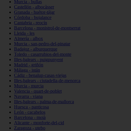
Murcia - bullas
Castellón - albocàsser
Granada - huétor-tájar
Córdoba - bujalance
Cantabria - reocín
Barcelona - monistrol-de-montserrat
Lleida - les
Almería - albox
Murcia - san-pedro-del-pinatar
Badajoz - alburquerque
Toledo - casarrubios-del-monte
Illes-balears - puigpunyent
Madrid - griñón
Málaga - istán
Cádiz - benalup-casas-viejas
Illes-balears - ciutadella-de-menorca
Murcia - murcia
Valencia - quart-de-poblet
Navarra - viana
Illes-balears - palma-de-mallorca
Huesca - panticosa
León - cacabelos
Barcelona - moià
Alicante - monforte-del-cid
Zaragoza - utebo