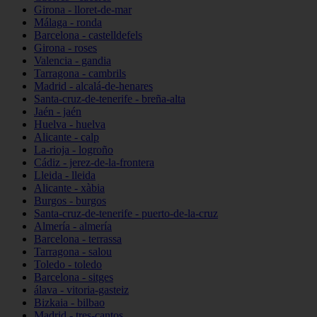
Girona - lloret-de-mar
Málaga - ronda
Barcelona - castelldefels
Girona - roses
Valencia - gandia
Tarragona - cambrils
Madrid - alcalá-de-henares
Santa-cruz-de-tenerife - breña-alta
Jaén - jaén
Huelva - huelva
Alicante - calp
La-rioja - logroño
Cádiz - jerez-de-la-frontera
Lleida - lleida
Alicante - xàbia
Burgos - burgos
Santa-cruz-de-tenerife - puerto-de-la-cruz
Almería - almería
Barcelona - terrassa
Tarragona - salou
Toledo - toledo
Barcelona - sitges
álava - vitoria-gasteiz
Bizkaia - bilbao
Madrid - tres-cantos