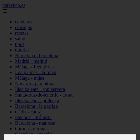
cafeetico.es
☰
cafeteras
consejos
recetas
salud
tipos
tutorial
Barcelona - barcelona
Madrid - madrid
Málaga - fuengirola
Las-palmas - la-oliva
Málaga - mijas
Navarra - pamplona
Illes-balears - son-servera
Santa-cruz-de-tenerife - arona
Illes-balears - pollença
Barcelona - la-garriga
Cádiz - cádiz
Palencia - frómista
Barcelona - manresa
Girona - girona
Castellón - vinaròs
Illes-balears - capdepera