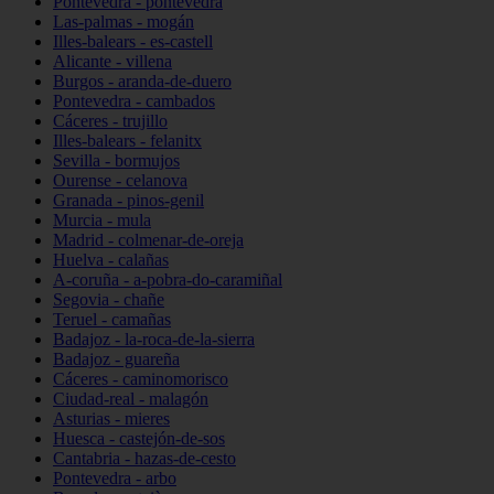
Pontevedra - pontevedra
Las-palmas - mogán
Illes-balears - es-castell
Alicante - villena
Burgos - aranda-de-duero
Pontevedra - cambados
Cáceres - trujillo
Illes-balears - felanitx
Sevilla - bormujos
Ourense - celanova
Granada - pinos-genil
Murcia - mula
Madrid - colmenar-de-oreja
Huelva - calañas
A-coruña - a-pobra-do-caramiñal
Segovia - chañe
Teruel - camañas
Badajoz - la-roca-de-la-sierra
Badajoz - guareña
Cáceres - caminomorisco
Ciudad-real - malagón
Asturias - mieres
Huesca - castejón-de-sos
Cantabria - hazas-de-cesto
Pontevedra - arbo