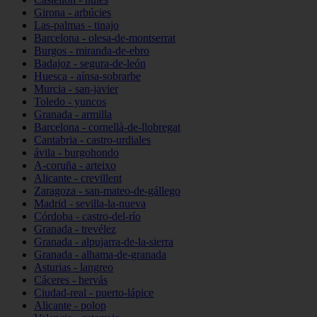
Girona - arbúcies
Las-palmas - tinajo
Barcelona - olesa-de-montserrat
Burgos - miranda-de-ebro
Badajoz - segura-de-león
Huesca - aínsa-sobrarbe
Murcia - san-javier
Toledo - yuncos
Granada - armilla
Barcelona - cornellà-de-llobregat
Cantabria - castro-urdiales
ávila - burgohondo
A-coruña - arteixo
Alicante - crevillent
Zaragoza - san-mateo-de-gállego
Madrid - sevilla-la-nueva
Córdoba - castro-del-río
Granada - trevélez
Granada - alpujarra-de-la-sierra
Granada - alhama-de-granada
Asturias - langreo
Cáceres - hervás
Ciudad-real - puerto-lápice
Alicante - polop