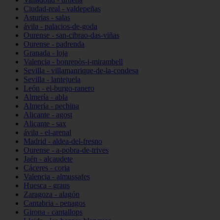
Ciudad-real - valdepeñas
Asturias - salas
ávila - palacios-de-goda
Ourense - san-cibrao-das-viñas
Ourense - padrenda
Granada - loja
Valencia - bonrepòs-i-mirambell
Sevilla - villamanrique-de-la-condesa
Sevilla - lantejuela
León - el-burgo-ranero
Almería - abla
Almería - pechina
Alicante - agost
Alicante - sax
ávila - el-arenal
Madrid - aldea-del-fresno
Ourense - a-pobra-de-trives
Jaén - alcaudete
Cáceres - coria
Valencia - almussafes
Huesca - graus
Zaragoza - alagón
Cantabria - penagos
Girona - cantallops