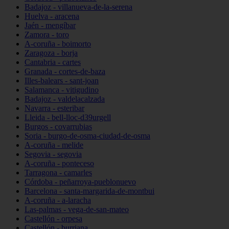
Badajoz - villanueva-de-la-serena
Huelva - aracena
Jaén - mengíbar
Zamora - toro
A-coruña - boimorto
Zaragoza - borja
Cantabria - cartes
Granada - cortes-de-baza
Illes-balears - sant-joan
Salamanca - vitigudino
Badajoz - valdelacalzada
Navarra - esteribar
Lleida - bell-lloc-d39urgell
Burgos - covarrubias
Soria - burgo-de-osma-ciudad-de-osma
A-coruña - melide
Segovia - segovia
A-coruña - ponteceso
Tarragona - camarles
Córdoba - peñarroya-pueblonuevo
Barcelona - santa-margarida-de-montbui
A-coruña - a-laracha
Las-palmas - vega-de-san-mateo
Castellón - orpesa
Castellón - burriana