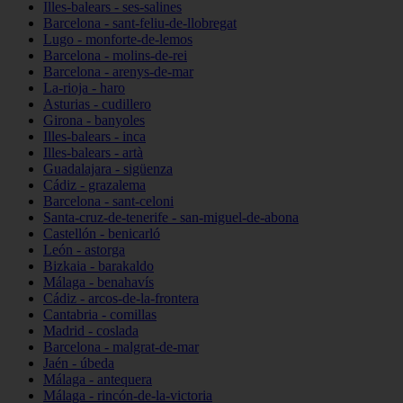
Illes-balears - ses-salines
Barcelona - sant-feliu-de-llobregat
Lugo - monforte-de-lemos
Barcelona - molins-de-rei
Barcelona - arenys-de-mar
La-rioja - haro
Asturias - cudillero
Girona - banyoles
Illes-balears - inca
Illes-balears - artà
Guadalajara - sigüenza
Cádiz - grazalema
Barcelona - sant-celoni
Santa-cruz-de-tenerife - san-miguel-de-abona
Castellón - benicarló
León - astorga
Bizkaia - barakaldo
Málaga - benahavís
Cádiz - arcos-de-la-frontera
Cantabria - comillas
Madrid - coslada
Barcelona - malgrat-de-mar
Jaén - úbeda
Málaga - antequera
Málaga - rincón-de-la-victoria