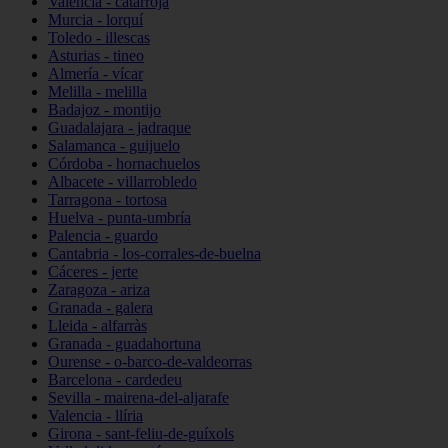
Valencia - catarroja
Murcia - lorquí
Toledo - illescas
Asturias - tineo
Almería - vícar
Melilla - melilla
Badajoz - montijo
Guadalajara - jadraque
Salamanca - guijuelo
Córdoba - hornachuelos
Albacete - villarrobledo
Tarragona - tortosa
Huelva - punta-umbría
Palencia - guardo
Cantabria - los-corrales-de-buelna
Cáceres - jerte
Zaragoza - ariza
Granada - galera
Lleida - alfarràs
Granada - guadahortuna
Ourense - o-barco-de-valdeorras
Barcelona - cardedeu
Sevilla - mairena-del-aljarafe
Valencia - llíria
Girona - sant-feliu-de-guíxols