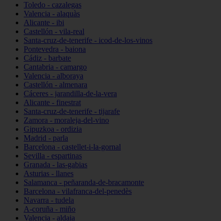
Toledo - cazalegas
Valencia - alaquàs
Alicante - ibi
Castellón - vila-real
Santa-cruz-de-tenerife - icod-de-los-vinos
Pontevedra - baiona
Cádiz - barbate
Cantabria - camargo
Valencia - alboraya
Castellón - almenara
Cáceres - jarandilla-de-la-vera
Alicante - finestrat
Santa-cruz-de-tenerife - tijarafe
Zamora - moraleja-del-vino
Gipuzkoa - ordizia
Madrid - parla
Barcelona - castellet-i-la-gornal
Sevilla - espartinas
Granada - las-gabias
Asturias - llanes
Salamanca - peñaranda-de-bracamonte
Barcelona - vilafranca-del-penedès
Navarra - tudela
A-coruña - miño
Valencia - aldaia