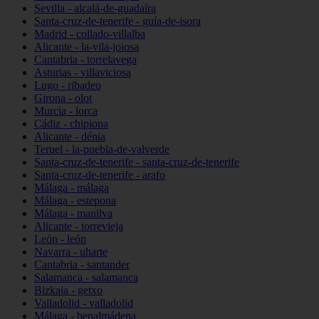
Sevilla - alcalá-de-guadaíra
Santa-cruz-de-tenerife - guía-de-isora
Madrid - collado-villalba
Alicante - la-vila-joiosa
Cantabria - torrelavega
Asturias - villaviciosa
Lugo - ribadeo
Girona - olot
Murcia - lorca
Cádiz - chipiona
Alicante - dénia
Teruel - la-puebla-de-valverde
Santa-cruz-de-tenerife - santa-cruz-de-tenerife
Santa-cruz-de-tenerife - arafo
Málaga - málaga
Málaga - estepona
Málaga - manilva
Alicante - torrevieja
León - león
Navarra - uharte
Cantabria - santander
Salamanca - salamanca
Bizkaia - getxo
Valladolid - valladolid
Málaga - benalmádena