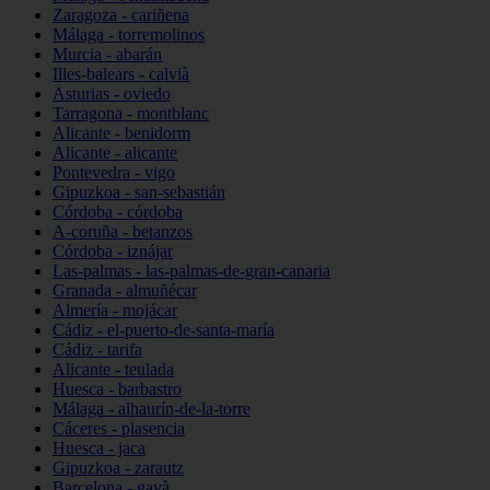
Zaragoza - cariñena
Málaga - torremolinos
Murcia - abarán
Illes-balears - calvià
Asturias - oviedo
Tarragona - montblanc
Alicante - benidorm
Alicante - alicante
Pontevedra - vigo
Gipuzkoa - san-sebastián
Córdoba - córdoba
A-coruña - betanzos
Córdoba - iznájar
Las-palmas - las-palmas-de-gran-canaria
Granada - almuñécar
Almería - mojácar
Cádiz - el-puerto-de-santa-maría
Cádiz - tarifa
Alicante - teulada
Huesca - barbastro
Málaga - alhaurín-de-la-torre
Cáceres - plasencia
Huesca - jaca
Gipuzkoa - zarautz
Barcelona - gavà