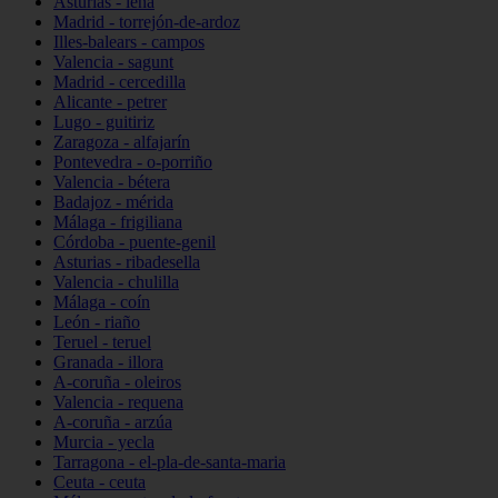
Asturias - lena
Madrid - torrejón-de-ardoz
Illes-balears - campos
Valencia - sagunt
Madrid - cercedilla
Alicante - petrer
Lugo - guitiriz
Zaragoza - alfajarín
Pontevedra - o-porriño
Valencia - bétera
Badajoz - mérida
Málaga - frigiliana
Córdoba - puente-genil
Asturias - ribadesella
Valencia - chulilla
Málaga - coín
León - riaño
Teruel - teruel
Granada - illora
A-coruña - oleiros
Valencia - requena
A-coruña - arzúa
Murcia - yecla
Tarragona - el-pla-de-santa-maria
Ceuta - ceuta