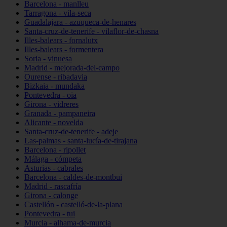
Barcelona - manlleu
Tarragona - vila-seca
Guadalajara - azuqueca-de-henares
Santa-cruz-de-tenerife - vilaflor-de-chasna
Illes-balears - fornalutx
Illes-balears - formentera
Soria - vinuesa
Madrid - mejorada-del-campo
Ourense - ribadavia
Bizkaia - mundaka
Pontevedra - oia
Girona - vidreres
Granada - pampaneira
Alicante - novelda
Santa-cruz-de-tenerife - adeje
Las-palmas - santa-lucía-de-tirajana
Barcelona - ripollet
Málaga - cómpeta
Asturias - cabrales
Barcelona - caldes-de-montbui
Madrid - rascafría
Girona - calonge
Castellón - castelló-de-la-plana
Pontevedra - tui
Murcia - alhama-de-murcia