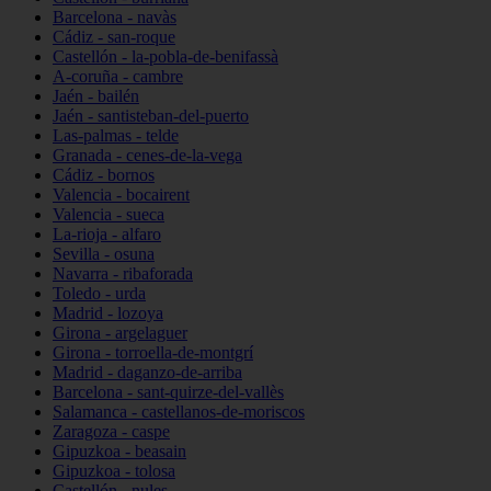
Barcelona - navàs
Cádiz - san-roque
Castellón - la-pobla-de-benifassà
A-coruña - cambre
Jaén - bailén
Jaén - santisteban-del-puerto
Las-palmas - telde
Granada - cenes-de-la-vega
Cádiz - bornos
Valencia - bocairent
Valencia - sueca
La-rioja - alfaro
Sevilla - osuna
Navarra - ribaforada
Toledo - urda
Madrid - lozoya
Girona - argelaguer
Girona - torroella-de-montgrí
Madrid - daganzo-de-arriba
Barcelona - sant-quirze-del-vallès
Salamanca - castellanos-de-moriscos
Zaragoza - caspe
Gipuzkoa - beasain
Gipuzkoa - tolosa
Castellón - nules