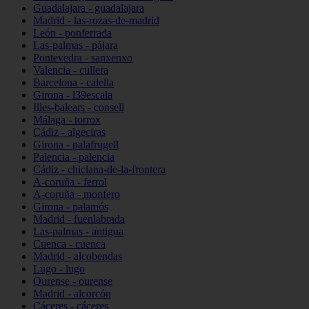
Guadalajara - guadalajara
Madrid - las-rozas-de-madrid
León - ponferrada
Las-palmas - pájara
Pontevedra - sanxenxo
Valencia - cullera
Barcelona - calella
Girona - l39escala
Illes-balears - consell
Málaga - torrox
Cádiz - algeciras
Girona - palafrugell
Palencia - palencia
Cádiz - chiclana-de-la-frontera
A-coruña - ferrol
A-coruña - monfero
Girona - palamós
Madrid - fuenlabrada
Las-palmas - antigua
Cuenca - cuenca
Madrid - alcobendas
Lugo - lugo
Ourense - ourense
Madrid - alcorcón
Cáceres - cáceres