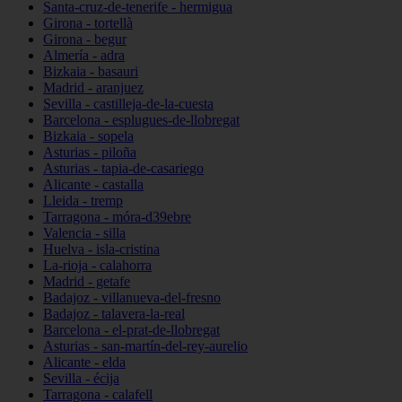
Santa-cruz-de-tenerife - hermigua
Girona - tortellà
Girona - begur
Almería - adra
Bizkaia - basauri
Madrid - aranjuez
Sevilla - castilleja-de-la-cuesta
Barcelona - esplugues-de-llobregat
Bizkaia - sopela
Asturias - piloña
Asturias - tapia-de-casariego
Alicante - castalla
Lleida - tremp
Tarragona - móra-d39ebre
Valencia - silla
Huelva - isla-cristina
La-rioja - calahorra
Madrid - getafe
Badajoz - villanueva-del-fresno
Badajoz - talavera-la-real
Barcelona - el-prat-de-llobregat
Asturias - san-martín-del-rey-aurelio
Alicante - elda
Sevilla - écija
Tarragona - calafell