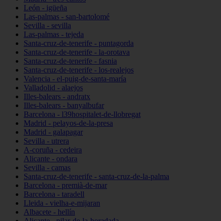
León - igüeña
Las-palmas - san-bartolomé
Sevilla - sevilla
Las-palmas - tejeda
Santa-cruz-de-tenerife - puntagorda
Santa-cruz-de-tenerife - la-orotava
Santa-cruz-de-tenerife - fasnia
Santa-cruz-de-tenerife - los-realejos
Valencia - el-puig-de-santa-maría
Valladolid - alaejos
Illes-balears - andratx
Illes-balears - banyalbufar
Barcelona - l39hospitalet-de-llobregat
Madrid - pelayos-de-la-presa
Madrid - galapagar
Sevilla - utrera
A-coruña - cedeira
Alicante - ondara
Sevilla - camas
Santa-cruz-de-tenerife - santa-cruz-de-la-palma
Barcelona - premià-de-mar
Barcelona - taradell
Lleida - vielha-e-mijaran
Albacete - hellín
Alicante - pilar-de-la-horadada