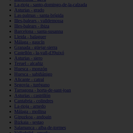
La-rioja - santo-domingo-de-la-calzada
Asturias - grado
Las-palmas - santa-brígida
Illes-balears - valldemossa
Illes-balears - ibiza
Barcelona - santa-susanna
Lleida - balaguer
Málaga - gaucín
Granada - güejar-sierra
Castellón - la-vall-d39uixó
Asturias - siero
Teruel - alcañiz
Huesca - monzón
Huesca - sabiñánigo
Alicante - catral
Segovia - turégano
Tarragona - horta-de-sant-joan
Asturias - castrillón
Cantabria - colindres
La-rioja - arnedo
Málaga - mollina
Gipuzkoa - andoain
Bizkaia - sestao
Salamanca - alba-de-tormes
Valladolid - urueña