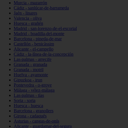
Murcia - mazarrón
Cádiz - sanlúcar-de-barrameda
Jaén - linares
Valencia - oliva
Huesca - grañén
Madrid - san-lorenzo-de-el-escorial
Madrid - boadilla-del-monte
Barcelona - pineda-de-mar
Castellón - benicàssim
Alicante - el-campello
Cádiz - la-línea-de-la-concepción
Las-palmas - arrecife
Granada - granada
Granada - motril
Huelva - ayamonte
Gipuzkoa - irun
Pontevedra - o-grove
Málaga - vélez-málaga
Las-palmas - tías
Soria - soria
Huesca - huesca
Barcelona - granollers
Girona - cadaqués
Asturias - cangas-de-onís
Alicante - guardamar-del-segura