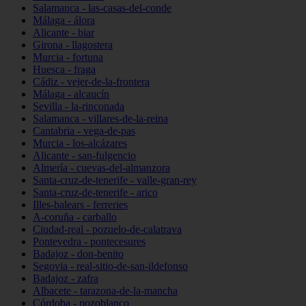
Salamanca - las-casas-del-conde
Málaga - álora
Alicante - biar
Girona - llagostera
Murcia - fortuna
Huesca - fraga
Cádiz - vejer-de-la-frontera
Málaga - alcaucín
Sevilla - la-rinconada
Salamanca - villares-de-la-reina
Cantabria - vega-de-pas
Murcia - los-alcázares
Alicante - san-fulgencio
Almería - cuevas-del-almanzora
Santa-cruz-de-tenerife - valle-gran-rey
Santa-cruz-de-tenerife - arico
Illes-balears - ferreries
A-coruña - carballo
Ciudad-real - pozuelo-de-calatrava
Pontevedra - pontecesures
Badajoz - don-benito
Segovia - real-sitio-de-san-ildefonso
Badajoz - zafra
Albacete - tarazona-de-la-mancha
Córdoba - pozoblanco