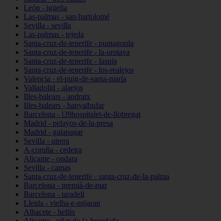
León - igüeña
Las-palmas - san-bartolomé
Sevilla - sevilla
Las-palmas - tejeda
Santa-cruz-de-tenerife - puntagorda
Santa-cruz-de-tenerife - la-orotava
Santa-cruz-de-tenerife - fasnia
Santa-cruz-de-tenerife - los-realejos
Valencia - el-puig-de-santa-maría
Valladolid - alaejos
Illes-balears - andratx
Illes-balears - banyalbufar
Barcelona - l39hospitalet-de-llobregat
Madrid - pelayos-de-la-presa
Madrid - galapagar
Sevilla - utrera
A-coruña - cedeira
Alicante - ondara
Sevilla - camas
Santa-cruz-de-tenerife - santa-cruz-de-la-palma
Barcelona - premià-de-mar
Barcelona - taradell
Lleida - vielha-e-mijaran
Albacete - hellín
Alicante - pilar-de-la-horadada