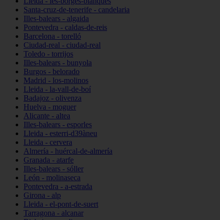
Lleida - les-borges-blanques
Santa-cruz-de-tenerife - candelaria
Illes-balears - algaida
Pontevedra - caldas-de-reis
Barcelona - torelló
Ciudad-real - ciudad-real
Toledo - torrijos
Illes-balears - bunyola
Burgos - belorado
Madrid - los-molinos
Lleida - la-vall-de-boí
Badajoz - olivenza
Huelva - moguer
Alicante - altea
Illes-balears - esporles
Lleida - esterri-d39àneu
Lleida - cervera
Almería - huércal-de-almería
Granada - atarfe
Illes-balears - sóller
León - molinaseca
Pontevedra - a-estrada
Girona - alp
Lleida - el-pont-de-suert
Tarragona - alcanar