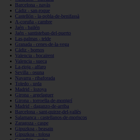
Barcelona - navàs
Cádiz - san-roque
Castellón - la-pobla-de-benifassà
A-coruña - cambre
Jaén - bailén
Jaén - santisteban-del-puerto
Las-palmas - telde
Granada - cenes-de-la-vega
Cádiz - bornos
Valencia - bocairent
Valencia - sueca
La-rioja - alfaro
Sevilla - osuna
Navarra - ribaforada
Toledo - urda
Madrid - lozoya
Girona - argelaguer
Girona - torroella-de-montgrí
Madrid - daganzo-de-arriba
Barcelona - sant-quirze-del-vallès
Salamanca - castellanos-de-moriscos
Zaragoza - caspe
Gipuzkoa - beasain
Gipuzkoa - tolosa
Castellón - nules