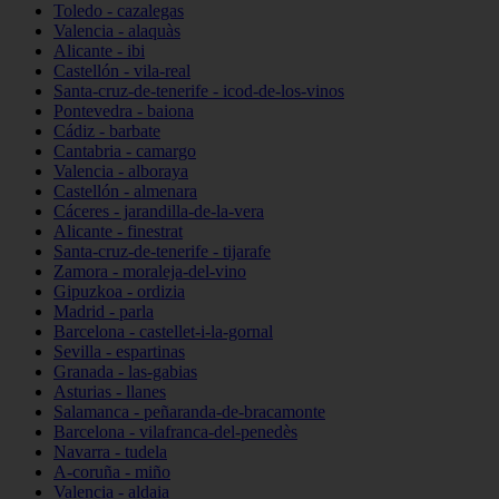
Toledo - cazalegas
Valencia - alaquàs
Alicante - ibi
Castellón - vila-real
Santa-cruz-de-tenerife - icod-de-los-vinos
Pontevedra - baiona
Cádiz - barbate
Cantabria - camargo
Valencia - alboraya
Castellón - almenara
Cáceres - jarandilla-de-la-vera
Alicante - finestrat
Santa-cruz-de-tenerife - tijarafe
Zamora - moraleja-del-vino
Gipuzkoa - ordizia
Madrid - parla
Barcelona - castellet-i-la-gornal
Sevilla - espartinas
Granada - las-gabias
Asturias - llanes
Salamanca - peñaranda-de-bracamonte
Barcelona - vilafranca-del-penedès
Navarra - tudela
A-coruña - miño
Valencia - aldaia