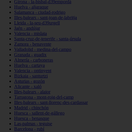
Girona - la-bisbal-d39empordà
Huelva - aljaraque
Salamanca - ciudad-rodrigo
Illes-balears - sant-joan-de-labritja
Lleida - la-seu-d39urgell
Jaén - andújar
Valencia - mislata
Santa-cruz-de-tenerife - santa-úrsula
Zamora - benavente
Valladolid - medina-del-campo
Granada - guadix
Almería - carboneras
Huelva - cartaya
Valencia - ontinyent
Bizkaia - santurtzi
Asturias - gozón
Alicante - xaló
Illes-balears - alaior
Tarragona - mont-roig-del-camp
Illes-balears - sant-llorenç-des-cardassar
Madrid - chinchón
Huesca - sallent-de-gállego
Huesca - benasque
Las-palmas - teguise
Barcelona - rubí