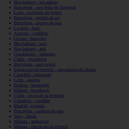
Illes-balears - ses-salines
Barcelona - sant-feliu-de-llobregat
Lugo - monforte-de-lemos
Barcelona - molins-de-rei
Barcelona - arenys-de-mar
La-rioja - haro
Asturias - cudillero
Girona - banyoles
Illes-balears - inca
Illes-balears - artà
Guadalajara - sigüenza
Cádiz - grazalema
Barcelona - sant-celoni
Santa-cruz-de-tenerife - san-miguel-de-abona
Castellón - benicarló
León - astorga
Bizkaia - barakaldo
Málaga - benahavís
Cádiz - arcos-de-la-frontera
Cantabria - comillas
Madrid - coslada
Barcelona - malgrat-de-mar
Jaén - úbeda
Málaga - antequera
Málaga - rincón-de-la-victoria