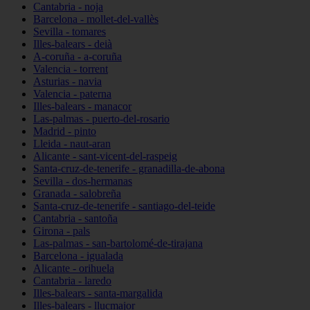
Cantabria - noja
Barcelona - mollet-del-vallès
Sevilla - tomares
Illes-balears - deià
A-coruña - a-coruña
Valencia - torrent
Asturias - navia
Valencia - paterna
Illes-balears - manacor
Las-palmas - puerto-del-rosario
Madrid - pinto
Lleida - naut-aran
Alicante - sant-vicent-del-raspeig
Santa-cruz-de-tenerife - granadilla-de-abona
Sevilla - dos-hermanas
Granada - salobreña
Santa-cruz-de-tenerife - santiago-del-teide
Cantabria - santoña
Girona - pals
Las-palmas - san-bartolomé-de-tirajana
Barcelona - igualada
Alicante - orihuela
Cantabria - laredo
Illes-balears - santa-margalida
Illes-balears - llucmajor