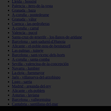
Lleida - bossòst
Palencia - itero-de-la-vega
Granada - baza
A-coruña - pontedeume
Granada - válor
Cuenca - las-pedroñeras
A-coruña - carral
Valencia - puçol
Santa-cruz-de-tenerife - los-llanos-de-aridane
Barcelona - sant-sadurní-d39anoia
Alicante - el-poble-nou-de-benitatxell
Las-palmas - tuineje
Barcelona - sant-vicenç-dels-horts
A-coruña - santa-comba
Sevilla - valencina-de-la-concepción
Navarra - lumbier
La-rioja - fuenmayor
Jaén - villanueva-del-arzobispo
Lugo - sarria
Madrid - arganda-del-rey
Alicante - els-poblets
Asturias - laviana
Barcelona - vallgorguina
Cantabria - santillana-del-mar
Zamora - santa-maría-de-la-vega