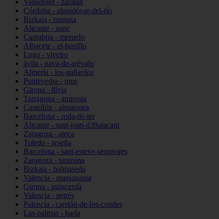
Valladolid - zaratán
Córdoba - almodóvar-del-río
Bizkaia - mungia
Alicante - aspe
Cantabria - meruelo
Albacete - el-bonillo
Lugo - viveiro
ávila - nava-de-arévalo
Almería - los-gallardos
Pontevedra - mos
Girona - llívia
Tarragona - amposta
Castellón - almassora
Barcelona - roda-de-ter
Alicante - sant-joan-d39alacant
Zaragoza - ateca
Toledo - seseña
Barcelona - sant-esteve-sesrovires
Zaragoza - tarazona
Bizkaia - balmaseda
Valencia - massanassa
Girona - puigcerdà
Valencia - petrés
Palencia - carrión-de-los-condes
Las-palmas - haría