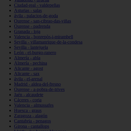
Ciudad-real - valdepeñas
Asturias - salas
ávila - palacios-de-goda
Ourense - san-cibrao-das-viñas
Ourense - padrenda
Granada - loja
Valencia - bonrepòs-i-mirambell
Sevilla - villamanrique-de-la-condesa
Sevilla - lantejuela
León - el-burgo-ranero
Almería - abla
Almería - pechina
Alicante - agost
Alicante - sax
ávila - el-arenal
Madrid - aldea-del-fresno
Ourense - a-pobra-de-trives
Jaén - alcaudete
Cáceres - coria
Valencia - almussafes
Huesca - graus
Zaragoza - alagón
Cantabria - penagos
Girona - cantallops