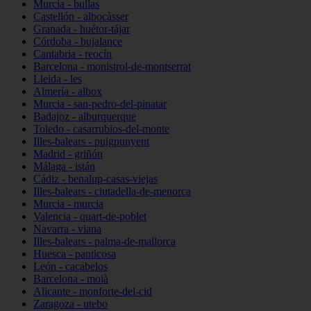
Murcia - bullas
Castellón - albocàsser
Granada - huétor-tájar
Córdoba - bujalance
Cantabria - reocín
Barcelona - monistrol-de-montserrat
Lleida - les
Almería - albox
Murcia - san-pedro-del-pinatar
Badajoz - alburquerque
Toledo - casarrubios-del-monte
Illes-balears - puigpunyent
Madrid - griñón
Málaga - istán
Cádiz - benalup-casas-viejas
Illes-balears - ciutadella-de-menorca
Murcia - murcia
Valencia - quart-de-poblet
Navarra - viana
Illes-balears - palma-de-mallorca
Huesca - panticosa
León - cacabelos
Barcelona - moià
Alicante - monforte-del-cid
Zaragoza - utebo