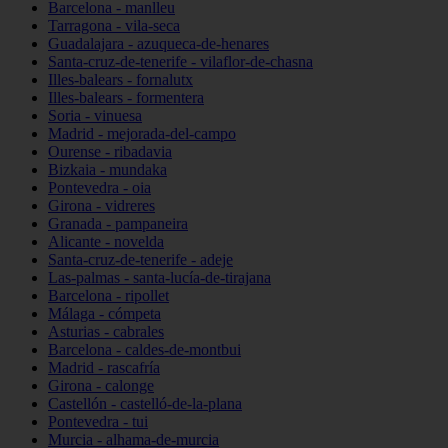
Barcelona - manlleu
Tarragona - vila-seca
Guadalajara - azuqueca-de-henares
Santa-cruz-de-tenerife - vilaflor-de-chasna
Illes-balears - fornalutx
Illes-balears - formentera
Soria - vinuesa
Madrid - mejorada-del-campo
Ourense - ribadavia
Bizkaia - mundaka
Pontevedra - oia
Girona - vidreres
Granada - pampaneira
Alicante - novelda
Santa-cruz-de-tenerife - adeje
Las-palmas - santa-lucía-de-tirajana
Barcelona - ripollet
Málaga - cómpeta
Asturias - cabrales
Barcelona - caldes-de-montbui
Madrid - rascafría
Girona - calonge
Castellón - castelló-de-la-plana
Pontevedra - tui
Murcia - alhama-de-murcia