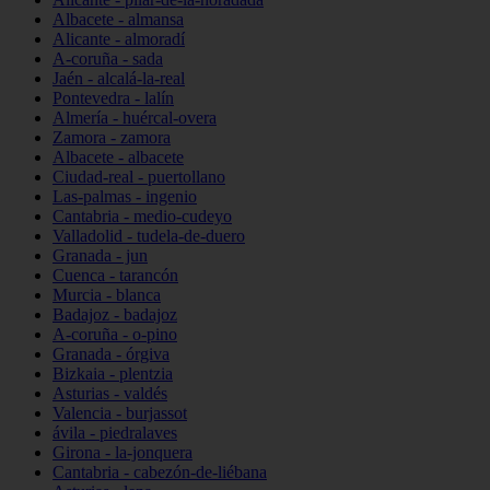
Albacete - almansa
Alicante - almoradí
A-coruña - sada
Jaén - alcalá-la-real
Pontevedra - lalín
Almería - huércal-overa
Zamora - zamora
Albacete - albacete
Ciudad-real - puertollano
Las-palmas - ingenio
Cantabria - medio-cudeyo
Valladolid - tudela-de-duero
Granada - jun
Cuenca - tarancón
Murcia - blanca
Badajoz - badajoz
A-coruña - o-pino
Granada - órgiva
Bizkaia - plentzia
Asturias - valdés
Valencia - burjassot
ávila - piedralaves
Girona - la-jonquera
Cantabria - cabezón-de-liébana