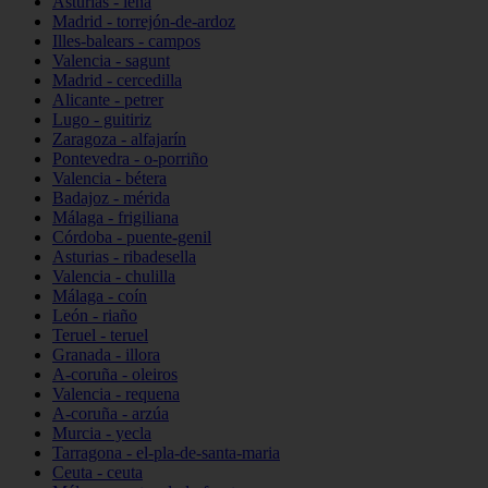
Asturias - lena
Madrid - torrejón-de-ardoz
Illes-balears - campos
Valencia - sagunt
Madrid - cercedilla
Alicante - petrer
Lugo - guitiriz
Zaragoza - alfajarín
Pontevedra - o-porriño
Valencia - bétera
Badajoz - mérida
Málaga - frigiliana
Córdoba - puente-genil
Asturias - ribadesella
Valencia - chulilla
Málaga - coín
León - riaño
Teruel - teruel
Granada - illora
A-coruña - oleiros
Valencia - requena
A-coruña - arzúa
Murcia - yecla
Tarragona - el-pla-de-santa-maria
Ceuta - ceuta