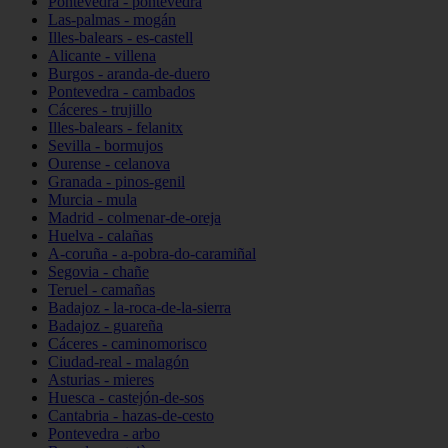
Pontevedra - pontevedra
Las-palmas - mogán
Illes-balears - es-castell
Alicante - villena
Burgos - aranda-de-duero
Pontevedra - cambados
Cáceres - trujillo
Illes-balears - felanitx
Sevilla - bormujos
Ourense - celanova
Granada - pinos-genil
Murcia - mula
Madrid - colmenar-de-oreja
Huelva - calañas
A-coruña - a-pobra-do-caramiñal
Segovia - chañe
Teruel - camañas
Badajoz - la-roca-de-la-sierra
Badajoz - guareña
Cáceres - caminomorisco
Ciudad-real - malagón
Asturias - mieres
Huesca - castejón-de-sos
Cantabria - hazas-de-cesto
Pontevedra - arbo