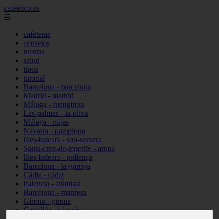
cafeetico.es
☰
cafeteras
consejos
recetas
salud
tipos
tutorial
Barcelona - barcelona
Madrid - madrid
Málaga - fuengirola
Las-palmas - la-oliva
Málaga - mijas
Navarra - pamplona
Illes-balears - son-servera
Santa-cruz-de-tenerife - arona
Illes-balears - pollença
Barcelona - la-garriga
Cádiz - cádiz
Palencia - frómista
Barcelona - manresa
Girona - girona
Castellón - vinaròs
Illes-balears - capdepera