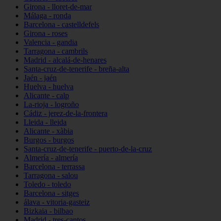
Girona - lloret-de-mar
Málaga - ronda
Barcelona - castelldefels
Girona - roses
Valencia - gandia
Tarragona - cambrils
Madrid - alcalá-de-henares
Santa-cruz-de-tenerife - breña-alta
Jaén - jaén
Huelva - huelva
Alicante - calp
La-rioja - logroño
Cádiz - jerez-de-la-frontera
Lleida - lleida
Alicante - xàbia
Burgos - burgos
Santa-cruz-de-tenerife - puerto-de-la-cruz
Almería - almería
Barcelona - terrassa
Tarragona - salou
Toledo - toledo
Barcelona - sitges
álava - vitoria-gasteiz
Bizkaia - bilbao
Madrid - tres-cantos