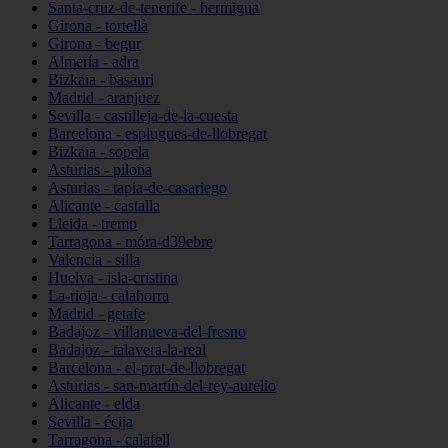
Santa-cruz-de-tenerife - hermigua
Girona - tortellà
Girona - begur
Almería - adra
Bizkaia - basauri
Madrid - aranjuez
Sevilla - castilleja-de-la-cuesta
Barcelona - esplugues-de-llobregat
Bizkaia - sopela
Asturias - piloña
Asturias - tapia-de-casariego
Alicante - castalla
Lleida - tremp
Tarragona - móra-d39ebre
Valencia - silla
Huelva - isla-cristina
La-rioja - calahorra
Madrid - getafe
Badajoz - villanueva-del-fresno
Badajoz - talavera-la-real
Barcelona - el-prat-de-llobregat
Asturias - san-martín-del-rey-aurelio
Alicante - elda
Sevilla - écija
Tarragona - calafell