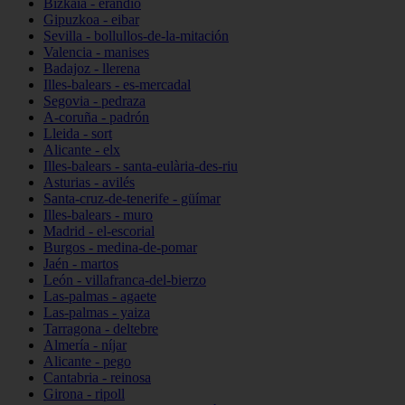
Bizkaia - erandio
Gipuzkoa - eibar
Sevilla - bollullos-de-la-mitación
Valencia - manises
Badajoz - llerena
Illes-balears - es-mercadal
Segovia - pedraza
A-coruña - padrón
Lleida - sort
Alicante - elx
Illes-balears - santa-eulària-des-riu
Asturias - avilés
Santa-cruz-de-tenerife - güímar
Illes-balears - muro
Madrid - el-escorial
Burgos - medina-de-pomar
Jaén - martos
León - villafranca-del-bierzo
Las-palmas - agaete
Las-palmas - yaiza
Tarragona - deltebre
Almería - níjar
Alicante - pego
Cantabria - reinosa
Girona - ripoll