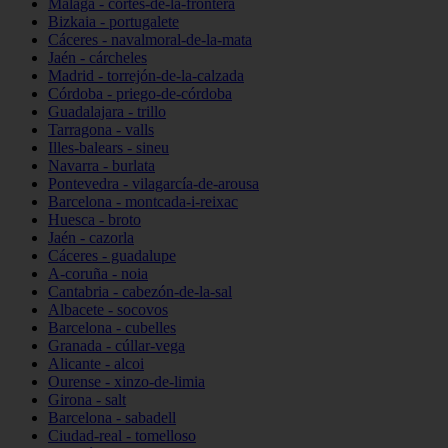
Málaga - cortes-de-la-frontera
Bizkaia - portugalete
Cáceres - navalmoral-de-la-mata
Jaén - cárcheles
Madrid - torrejón-de-la-calzada
Córdoba - priego-de-córdoba
Guadalajara - trillo
Tarragona - valls
Illes-balears - sineu
Navarra - burlata
Pontevedra - vilagarcía-de-arousa
Barcelona - montcada-i-reixac
Huesca - broto
Jaén - cazorla
Cáceres - guadalupe
A-coruña - noia
Cantabria - cabezón-de-la-sal
Albacete - socovos
Barcelona - cubelles
Granada - cúllar-vega
Alicante - alcoi
Ourense - xinzo-de-limia
Girona - salt
Barcelona - sabadell
Ciudad-real - tomelloso