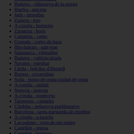
Badajoz - villanueva-de-la-serena
Huelva - aracena
Jaén - mengíbar
Zamora - toro
A-coruña - boimorto
Zaragoza - borja
Cantabria - cartes
Granada - cortes-de-baza
Illes-balears - sant-joan
Salamanca - vitigudino
Badajoz - valdelacalzada
Navarra - esteribar
Lleida - bell-lloc-d39urgell
Burgos - covarrubias
Soria - burgo-de-osma-ciudad-de-osma
A-coruña - melide
Segovia - segovia
A-coruña - ponteceso
Tarragona - camarles
Córdoba - peñarroya-pueblonuevo
Barcelona - santa-margarida-de-montbui
A-coruña - a-laracha
Las-palmas - vega-de-san-mateo
Castellón - orpesa
Castellón - burriana