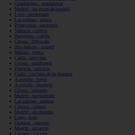
Guadalajara - guadalajara
Madrid - las-rozas-de-madrid
León - ponferrada
Las-palmas - pájara
Pontevedra - sanxenxo
Valencia - cullera
Barcelona - calella
Girona - l39escala
Illes-balears - consell
Málaga - torrox
Cádiz - algeciras
Girona - palafrugell
Palencia - palencia
Cádiz - chiclana-de-la-frontera
A-coruña - ferrol
A-coruña - monfero
Girona - palamós
Madrid - fuenlabrada
Las-palmas - antigua
Cuenca - cuenca
Madrid - alcobendas
Lugo - lugo
Ourense - ourense
Madrid - alcorcón
Cáceres - cáceres