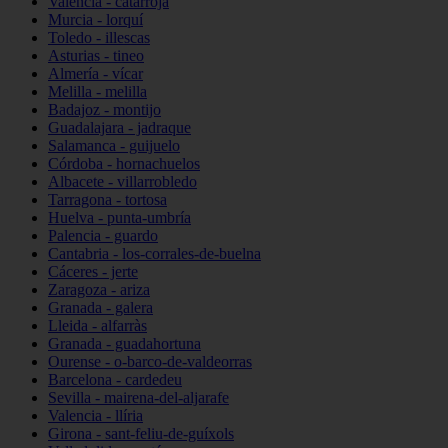
Valencia - catarroja
Murcia - lorquí
Toledo - illescas
Asturias - tineo
Almería - vícar
Melilla - melilla
Badajoz - montijo
Guadalajara - jadraque
Salamanca - guijuelo
Córdoba - hornachuelos
Albacete - villarrobledo
Tarragona - tortosa
Huelva - punta-umbría
Palencia - guardo
Cantabria - los-corrales-de-buelna
Cáceres - jerte
Zaragoza - ariza
Granada - galera
Lleida - alfarràs
Granada - guadahortuna
Ourense - o-barco-de-valdeorras
Barcelona - cardedeu
Sevilla - mairena-del-aljarafe
Valencia - llíria
Girona - sant-feliu-de-guíxols