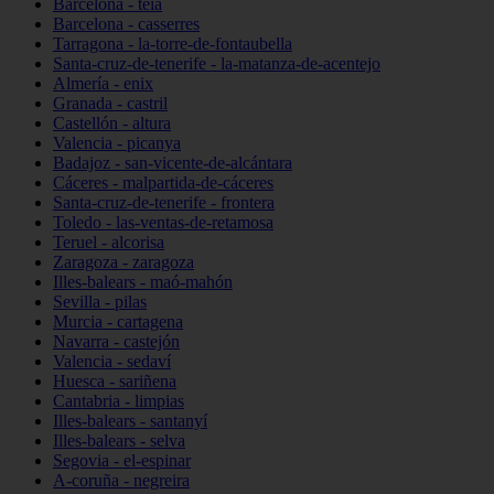
Barcelona - teià
Barcelona - casserres
Tarragona - la-torre-de-fontaubella
Santa-cruz-de-tenerife - la-matanza-de-acentejo
Almería - enix
Granada - castril
Castellón - altura
Valencia - picanya
Badajoz - san-vicente-de-alcántara
Cáceres - malpartida-de-cáceres
Santa-cruz-de-tenerife - frontera
Toledo - las-ventas-de-retamosa
Teruel - alcorisa
Zaragoza - zaragoza
Illes-balears - maó-mahón
Sevilla - pilas
Murcia - cartagena
Navarra - castejón
Valencia - sedaví
Huesca - sariñena
Cantabria - limpias
Illes-balears - santanyí
Illes-balears - selva
Segovia - el-espinar
A-coruña - negreira