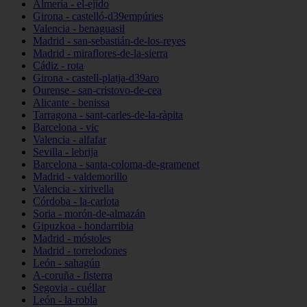
Almería - el-ejido
Girona - castelló-d39empúries
Valencia - benaguasil
Madrid - san-sebastián-de-los-reyes
Madrid - miraflores-de-la-sierra
Cádiz - rota
Girona - castell-platja-d39aro
Ourense - san-cristovo-de-cea
Alicante - benissa
Tarragona - sant-carles-de-la-ràpita
Barcelona - vic
Valencia - alfafar
Sevilla - lebrija
Barcelona - santa-coloma-de-gramenet
Madrid - valdemorillo
Valencia - xirivella
Córdoba - la-carlota
Soria - morón-de-almazán
Gipuzkoa - hondarribia
Madrid - móstoles
Madrid - torrelodones
León - sahagún
A-coruña - fisterra
Segovia - cuéllar
León - la-robla