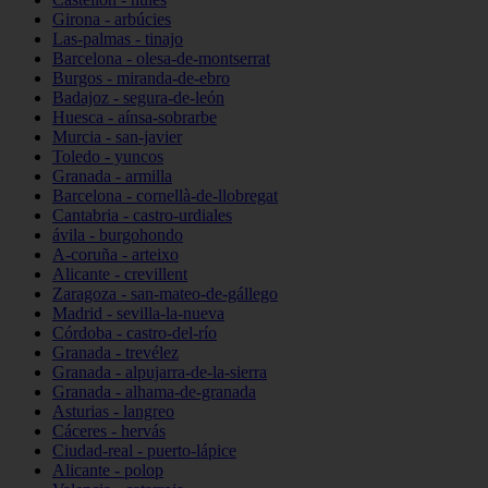
Girona - arbúcies
Las-palmas - tinajo
Barcelona - olesa-de-montserrat
Burgos - miranda-de-ebro
Badajoz - segura-de-león
Huesca - aínsa-sobrarbe
Murcia - san-javier
Toledo - yuncos
Granada - armilla
Barcelona - cornellà-de-llobregat
Cantabria - castro-urdiales
ávila - burgohondo
A-coruña - arteixo
Alicante - crevillent
Zaragoza - san-mateo-de-gállego
Madrid - sevilla-la-nueva
Córdoba - castro-del-río
Granada - trevélez
Granada - alpujarra-de-la-sierra
Granada - alhama-de-granada
Asturias - langreo
Cáceres - hervás
Ciudad-real - puerto-lápice
Alicante - polop