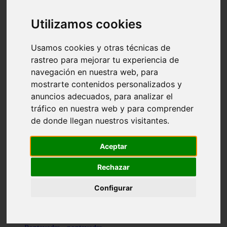
Valencia - valencia
Málaga - nerja
Utilizamos cookies
Girona - blanes
A-coruña - santiago-de-compostela
Málaga - marbella
Usamos cookies y otras técnicas de
Tarragona - tarragona
rastreo para mejorar tu experiencia de
Asturias - gijón
navegación en nuestra web, para
Girona - figueres
Alicante - santa-pola
mostrarte contenidos personalizados y
Madrid - leganés
anuncios adecuados, para analizar el
Almería - roquetas-de-mar
tráfico en nuestra web y para comprender
Girona - tossa-de-mar
Barcelona - sant-cugat-del-vallès
de donde llegan nuestros visitantes.
Alicante - l39alfàs-del-pi
Barcelona - vilanova-i-la-geltrú
Illes-balears - alcúdia
Aceptar
Castellón - peñíscola
Barcelona - mataró
Rechazar
ávila - ávila
Illes-balears - sant-antoni-de-portmany
Configurar
Illes-balears - sant-josep-de-sa-talaia
Tarragona - reus
Barcelona - badalona
Santa-cruz-de-tenerife - san-cristóbal-de-la-laguna