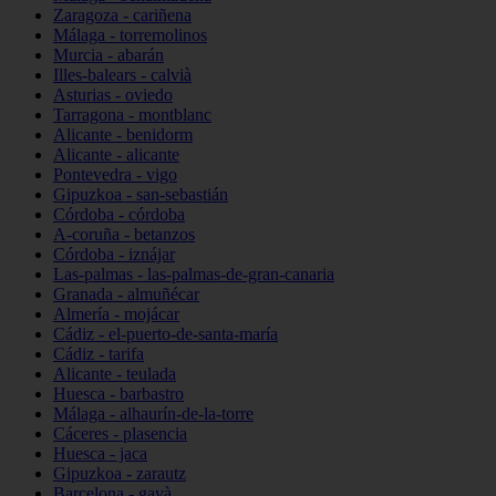
Zaragoza - cariñena
Málaga - torremolinos
Murcia - abarán
Illes-balears - calvià
Asturias - oviedo
Tarragona - montblanc
Alicante - benidorm
Alicante - alicante
Pontevedra - vigo
Gipuzkoa - san-sebastián
Córdoba - córdoba
A-coruña - betanzos
Córdoba - iznájar
Las-palmas - las-palmas-de-gran-canaria
Granada - almuñécar
Almería - mojácar
Cádiz - el-puerto-de-santa-maría
Cádiz - tarifa
Alicante - teulada
Huesca - barbastro
Málaga - alhaurín-de-la-torre
Cáceres - plasencia
Huesca - jaca
Gipuzkoa - zarautz
Barcelona - gavà