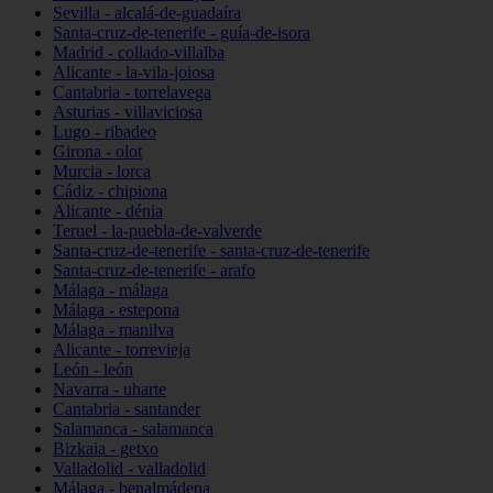
Sevilla - alcalá-de-guadaíra
Santa-cruz-de-tenerife - guía-de-isora
Madrid - collado-villalba
Alicante - la-vila-joiosa
Cantabria - torrelavega
Asturias - villaviciosa
Lugo - ribadeo
Girona - olot
Murcia - lorca
Cádiz - chipiona
Alicante - dénia
Teruel - la-puebla-de-valverde
Santa-cruz-de-tenerife - santa-cruz-de-tenerife
Santa-cruz-de-tenerife - arafo
Málaga - málaga
Málaga - estepona
Málaga - manilva
Alicante - torrevieja
León - león
Navarra - uharte
Cantabria - santander
Salamanca - salamanca
Bizkaia - getxo
Valladolid - valladolid
Málaga - benalmádena