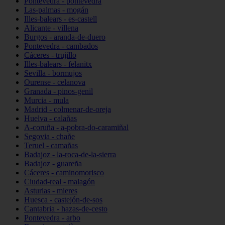
Pontevedra - pontevedra
Las-palmas - mogán
Illes-balears - es-castell
Alicante - villena
Burgos - aranda-de-duero
Pontevedra - cambados
Cáceres - trujillo
Illes-balears - felanitx
Sevilla - bormujos
Ourense - celanova
Granada - pinos-genil
Murcia - mula
Madrid - colmenar-de-oreja
Huelva - calañas
A-coruña - a-pobra-do-caramiñal
Segovia - chañe
Teruel - camañas
Badajoz - la-roca-de-la-sierra
Badajoz - guareña
Cáceres - caminomorisco
Ciudad-real - malagón
Asturias - mieres
Huesca - castejón-de-sos
Cantabria - hazas-de-cesto
Pontevedra - arbo