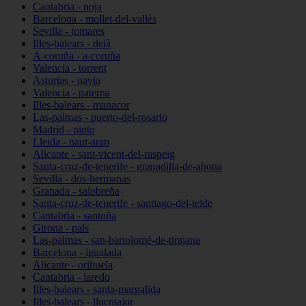
Cantabria - noja
Barcelona - mollet-del-vallès
Sevilla - tomares
Illes-balears - deià
A-coruña - a-coruña
Valencia - torrent
Asturias - navia
Valencia - paterna
Illes-balears - manacor
Las-palmas - puerto-del-rosario
Madrid - pinto
Lleida - naut-aran
Alicante - sant-vicent-del-raspeig
Santa-cruz-de-tenerife - granadilla-de-abona
Sevilla - dos-hermanas
Granada - salobreña
Santa-cruz-de-tenerife - santiago-del-teide
Cantabria - santoña
Girona - pals
Las-palmas - san-bartolomé-de-tirajana
Barcelona - igualada
Alicante - orihuela
Cantabria - laredo
Illes-balears - santa-margalida
Illes-balears - llucmajor