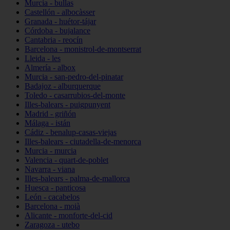
Murcia - bullas
Castellón - albocàsser
Granada - huétor-tájar
Córdoba - bujalance
Cantabria - reocín
Barcelona - monistrol-de-montserrat
Lleida - les
Almería - albox
Murcia - san-pedro-del-pinatar
Badajoz - alburquerque
Toledo - casarrubios-del-monte
Illes-balears - puigpunyent
Madrid - griñón
Málaga - istán
Cádiz - benalup-casas-viejas
Illes-balears - ciutadella-de-menorca
Murcia - murcia
Valencia - quart-de-poblet
Navarra - viana
Illes-balears - palma-de-mallorca
Huesca - panticosa
León - cacabelos
Barcelona - moià
Alicante - monforte-del-cid
Zaragoza - utebo