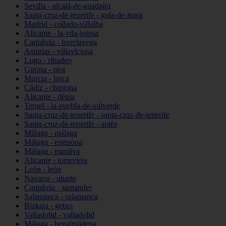
Sevilla - alcalá-de-guadaíra
Santa-cruz-de-tenerife - guía-de-isora
Madrid - collado-villalba
Alicante - la-vila-joiosa
Cantabria - torrelavega
Asturias - villaviciosa
Lugo - ribadeo
Girona - olot
Murcia - lorca
Cádiz - chipiona
Alicante - dénia
Teruel - la-puebla-de-valverde
Santa-cruz-de-tenerife - santa-cruz-de-tenerife
Santa-cruz-de-tenerife - arafo
Málaga - málaga
Málaga - estepona
Málaga - manilva
Alicante - torrevieja
León - león
Navarra - uharte
Cantabria - santander
Salamanca - salamanca
Bizkaia - getxo
Valladolid - valladolid
Málaga - benalmádena