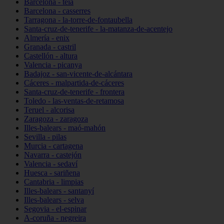
Barcelona - teià
Barcelona - casserres
Tarragona - la-torre-de-fontaubella
Santa-cruz-de-tenerife - la-matanza-de-acentejo
Almería - enix
Granada - castril
Castellón - altura
Valencia - picanya
Badajoz - san-vicente-de-alcántara
Cáceres - malpartida-de-cáceres
Santa-cruz-de-tenerife - frontera
Toledo - las-ventas-de-retamosa
Teruel - alcorisa
Zaragoza - zaragoza
Illes-balears - maó-mahón
Sevilla - pilas
Murcia - cartagena
Navarra - castejón
Valencia - sedaví
Huesca - sariñena
Cantabria - limpias
Illes-balears - santanyí
Illes-balears - selva
Segovia - el-espinar
A-coruña - negreira