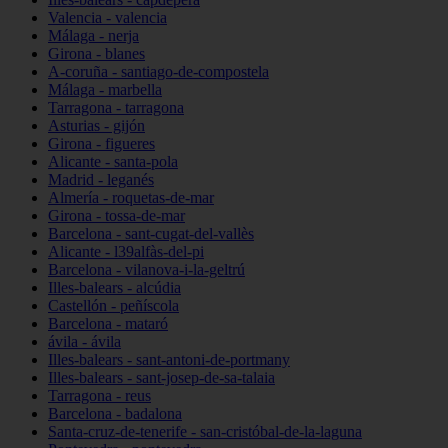
Valencia - valencia
Málaga - nerja
Girona - blanes
A-coruña - santiago-de-compostela
Málaga - marbella
Tarragona - tarragona
Asturias - gijón
Girona - figueres
Alicante - santa-pola
Madrid - leganés
Almería - roquetas-de-mar
Girona - tossa-de-mar
Barcelona - sant-cugat-del-vallès
Alicante - l39alfàs-del-pi
Barcelona - vilanova-i-la-geltrú
Illes-balears - alcúdia
Castellón - peñíscola
Barcelona - mataró
ávila - ávila
Illes-balears - sant-antoni-de-portmany
Illes-balears - sant-josep-de-sa-talaia
Tarragona - reus
Barcelona - badalona
Santa-cruz-de-tenerife - san-cristóbal-de-la-laguna