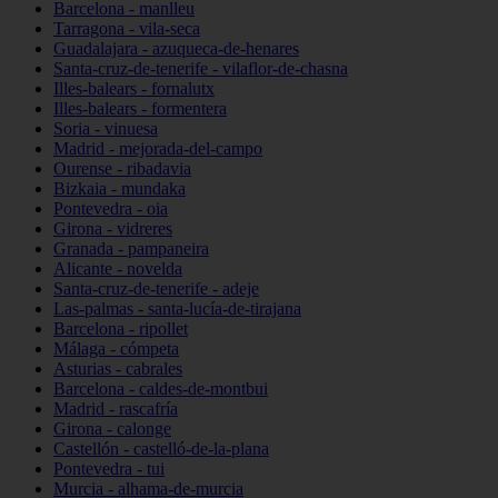
Barcelona - manlleu
Tarragona - vila-seca
Guadalajara - azuqueca-de-henares
Santa-cruz-de-tenerife - vilaflor-de-chasna
Illes-balears - fornalutx
Illes-balears - formentera
Soria - vinuesa
Madrid - mejorada-del-campo
Ourense - ribadavia
Bizkaia - mundaka
Pontevedra - oia
Girona - vidreres
Granada - pampaneira
Alicante - novelda
Santa-cruz-de-tenerife - adeje
Las-palmas - santa-lucía-de-tirajana
Barcelona - ripollet
Málaga - cómpeta
Asturias - cabrales
Barcelona - caldes-de-montbui
Madrid - rascafría
Girona - calonge
Castellón - castelló-de-la-plana
Pontevedra - tui
Murcia - alhama-de-murcia