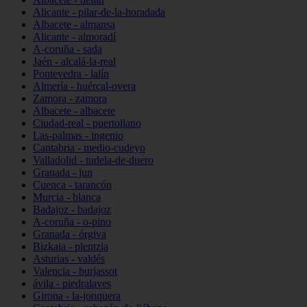
Alicante - pilar-de-la-horadada
Albacete - almansa
Alicante - almoradí
A-coruña - sada
Jaén - alcalá-la-real
Pontevedra - lalín
Almería - huércal-overa
Zamora - zamora
Albacete - albacete
Ciudad-real - puertollano
Las-palmas - ingenio
Cantabria - medio-cudeyo
Valladolid - tudela-de-duero
Granada - jun
Cuenca - tarancón
Murcia - blanca
Badajoz - badajoz
A-coruña - o-pino
Granada - órgiva
Bizkaia - plentzia
Asturias - valdés
Valencia - burjassot
ávila - piedralaves
Girona - la-jonquera