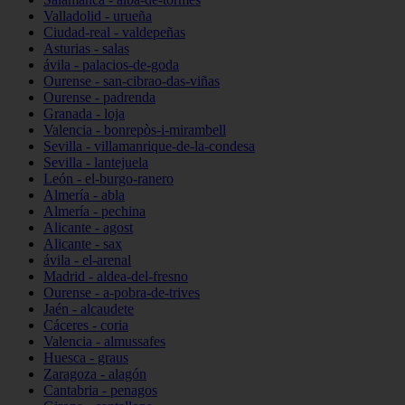
Valladolid - urueña
Ciudad-real - valdepeñas
Asturias - salas
ávila - palacios-de-goda
Ourense - san-cibrao-das-viñas
Ourense - padrenda
Granada - loja
Valencia - bonrepòs-i-mirambell
Sevilla - villamanrique-de-la-condesa
Sevilla - lantejuela
León - el-burgo-ranero
Almería - abla
Almería - pechina
Alicante - agost
Alicante - sax
ávila - el-arenal
Madrid - aldea-del-fresno
Ourense - a-pobra-de-trives
Jaén - alcaudete
Cáceres - coria
Valencia - almussafes
Huesca - graus
Zaragoza - alagón
Cantabria - penagos