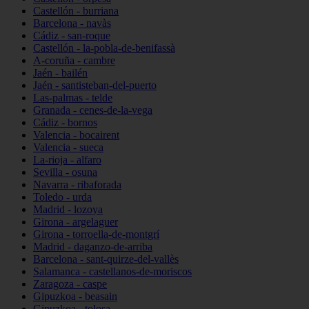
Castellón - burriana
Barcelona - navàs
Cádiz - san-roque
Castellón - la-pobla-de-benifassà
A-coruña - cambre
Jaén - bailén
Jaén - santisteban-del-puerto
Las-palmas - telde
Granada - cenes-de-la-vega
Cádiz - bornos
Valencia - bocairent
Valencia - sueca
La-rioja - alfaro
Sevilla - osuna
Navarra - ribaforada
Toledo - urda
Madrid - lozoya
Girona - argelaguer
Girona - torroella-de-montgrí
Madrid - daganzo-de-arriba
Barcelona - sant-quirze-del-vallès
Salamanca - castellanos-de-moriscos
Zaragoza - caspe
Gipuzkoa - beasain
Gipuzkoa - tolosa