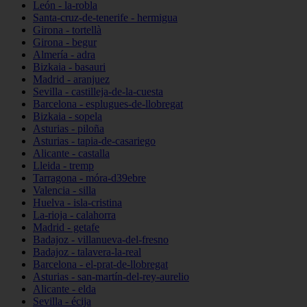
León - la-robla
Santa-cruz-de-tenerife - hermigua
Girona - tortellà
Girona - begur
Almería - adra
Bizkaia - basauri
Madrid - aranjuez
Sevilla - castilleja-de-la-cuesta
Barcelona - esplugues-de-llobregat
Bizkaia - sopela
Asturias - piloña
Asturias - tapia-de-casariego
Alicante - castalla
Lleida - tremp
Tarragona - móra-d39ebre
Valencia - silla
Huelva - isla-cristina
La-rioja - calahorra
Madrid - getafe
Badajoz - villanueva-del-fresno
Badajoz - talavera-la-real
Barcelona - el-prat-de-llobregat
Asturias - san-martín-del-rey-aurelio
Alicante - elda
Sevilla - écija