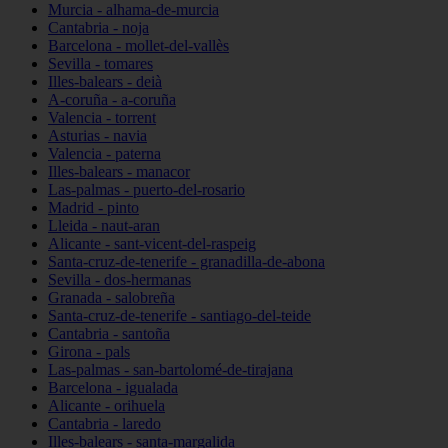
Murcia - alhama-de-murcia
Cantabria - noja
Barcelona - mollet-del-vallès
Sevilla - tomares
Illes-balears - deià
A-coruña - a-coruña
Valencia - torrent
Asturias - navia
Valencia - paterna
Illes-balears - manacor
Las-palmas - puerto-del-rosario
Madrid - pinto
Lleida - naut-aran
Alicante - sant-vicent-del-raspeig
Santa-cruz-de-tenerife - granadilla-de-abona
Sevilla - dos-hermanas
Granada - salobreña
Santa-cruz-de-tenerife - santiago-del-teide
Cantabria - santoña
Girona - pals
Las-palmas - san-bartolomé-de-tirajana
Barcelona - igualada
Alicante - orihuela
Cantabria - laredo
Illes-balears - santa-margalida