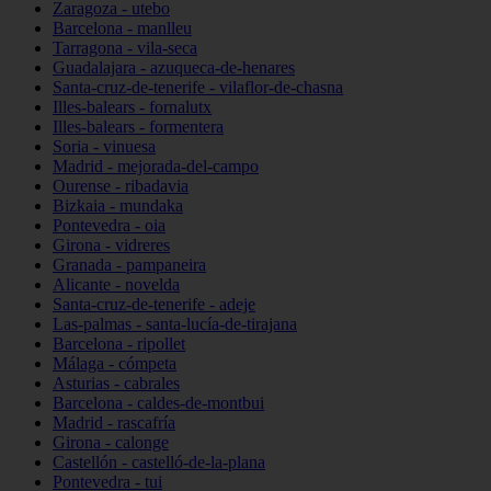
Zaragoza - utebo
Barcelona - manlleu
Tarragona - vila-seca
Guadalajara - azuqueca-de-henares
Santa-cruz-de-tenerife - vilaflor-de-chasna
Illes-balears - fornalutx
Illes-balears - formentera
Soria - vinuesa
Madrid - mejorada-del-campo
Ourense - ribadavia
Bizkaia - mundaka
Pontevedra - oia
Girona - vidreres
Granada - pampaneira
Alicante - novelda
Santa-cruz-de-tenerife - adeje
Las-palmas - santa-lucía-de-tirajana
Barcelona - ripollet
Málaga - cómpeta
Asturias - cabrales
Barcelona - caldes-de-montbui
Madrid - rascafría
Girona - calonge
Castellón - castelló-de-la-plana
Pontevedra - tui