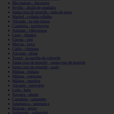
Illes-balears - llucmajor
Sevilla - alcalá-de-guadaíra
Santa-cruz-de-tenerife - guía-de-isora
Madrid - collado-villalba
Alicante - la-vila-joiosa
Cantabria - torrelavega
Asturias - villaviciosa
Lugo - ribadeo
Girona - olot
Murcia - lorca
Cádiz - chipiona
Alicante - dénia
Teruel - la-puebla-de-valverde
Santa-cruz-de-tenerife - santa-cruz-de-tenerife
Santa-cruz-de-tenerife - arafo
Málaga - málaga
Málaga - estepona
Málaga - manilva
Alicante - torrevieja
León - león
Navarra - uharte
Cantabria - santander
Salamanca - salamanca
Bizkaia - getxo
Valladolid - valladolid