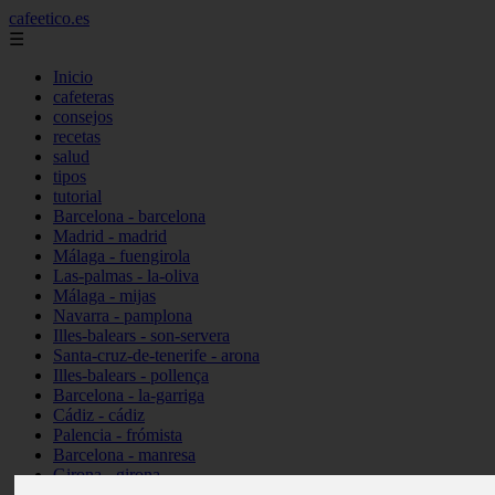
cafeetico.es
☰
Inicio
cafeteras
consejos
recetas
salud
tipos
tutorial
Barcelona - barcelona
Madrid - madrid
Málaga - fuengirola
Las-palmas - la-oliva
Málaga - mijas
Navarra - pamplona
Illes-balears - son-servera
Santa-cruz-de-tenerife - arona
Illes-balears - pollença
Barcelona - la-garriga
Cádiz - cádiz
Palencia - frómista
Barcelona - manresa
Girona - girona
Castellón - vinaròs