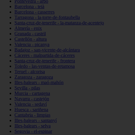
Pontevedra - arbo
Barcelona - teià
Barcelona - casserres
Tarragona - la-torre-de-fontaubella
Santa-cruz-de-tenerife - la-matanza-de-acentejo
Almería - enix
Granada - castril
Castellón - altura
Valencia - picanya
Badajoz - san-vicente-de-alcántara
Cáceres - malpartida-de-cáceres
Santa-cruz-de-tenerife - frontera
Toledo - las-ventas-de-retamosa
Teruel - alcorisa
Zaragoza - zaragoza
Illes-balears - maó-mahón
Sevilla - pilas
Murcia - cartagena
Navarra - castejón
Valencia - sedaví
Huesca - sariñena
Cantabria - limpias
Illes-balears - santanyí
Illes-balears - selva
Segovia - el-espinar