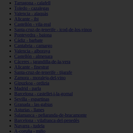
Tarragona - calafell
Toledo - cazalegas
Valencia - alaquàs
Alicante - ibi
Castellón - vila-real
Santa-cruz-de-tenerife - icod-de-los-vinos
Pontevedra - baiona
Cádiz - barbate
Cantabria - camargo
Valencia - alboraya
Castellón - almenara
Cáceres - jarandilla-de-la-vera
Alicante - finestrat
Santa-cruz-de-tenerife - tijarafe
Zamora - moraleja-del-vino
Gipuzkoa - ordizia
Madrid - parla
Barcelona - castellet-i-la-gornal
Sevilla - espartinas
Granada - las-gabias
Asturias - llanes
Salamanca - peñaranda-de-bracamonte
Barcelona - vilafranca-del-penedès
Navarra - tudela
A-coruña - miño