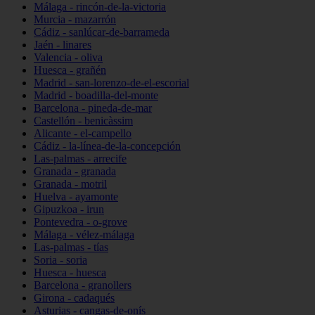
Málaga - rincón-de-la-victoria
Murcia - mazarrón
Cádiz - sanlúcar-de-barrameda
Jaén - linares
Valencia - oliva
Huesca - grañén
Madrid - san-lorenzo-de-el-escorial
Madrid - boadilla-del-monte
Barcelona - pineda-de-mar
Castellón - benicàssim
Alicante - el-campello
Cádiz - la-línea-de-la-concepción
Las-palmas - arrecife
Granada - granada
Granada - motril
Huelva - ayamonte
Gipuzkoa - irun
Pontevedra - o-grove
Málaga - vélez-málaga
Las-palmas - tías
Soria - soria
Huesca - huesca
Barcelona - granollers
Girona - cadaqués
Asturias - cangas-de-onís