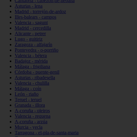
Cantabria - cabezón-de-liébana
Asturias - lena
Madrid - torrejón-de-ardoz
Illes-balears - campos
Valencia - sagunt
Madrid - cercedilla
Alicante - petrer
Lugo - guitiriz
Zaragoza - alfajarín
Pontevedra - o-porriño
Valencia - bétera
Badajoz - mérida
Málaga - frigiliana
Córdoba - puente-genil
Asturias - ribadesella
Valencia - chulilla
Málaga - coín
León - riaño
Teruel - teruel
Granada - illora
A-coruña - oleiros
Valencia - requena
A-coruña - arzúa
Murcia - yecla
Tarragona - el-pla-de-santa-maria