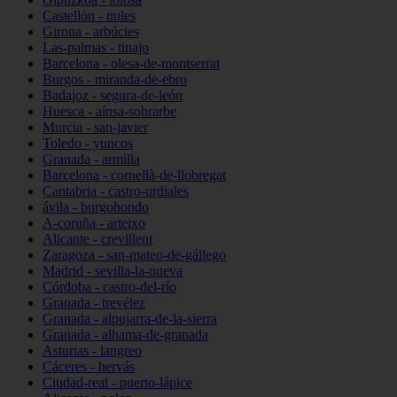
Castellón - nules
Girona - arbúcies
Las-palmas - tinajo
Barcelona - olesa-de-montserrat
Burgos - miranda-de-ebro
Badajoz - segura-de-león
Huesca - aínsa-sobrarbe
Murcia - san-javier
Toledo - yuncos
Granada - armilla
Barcelona - cornellà-de-llobregat
Cantabria - castro-urdiales
ávila - burgohondo
A-coruña - arteixo
Alicante - crevillent
Zaragoza - san-mateo-de-gállego
Madrid - sevilla-la-nueva
Córdoba - castro-del-río
Granada - trevélez
Granada - alpujarra-de-la-sierra
Granada - alhama-de-granada
Asturias - langreo
Cáceres - hervás
Ciudad-real - puerto-lápice