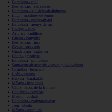
Barcelona - rubí
Illes-balears - ses-salines
Barcelona - sant-feliu-de-llobregat
Lugo - monforte-de-lemos
Barcelona - molins-de-rei
Barcelona - arenys-de-mar
La-rioja - haro
Asturias - cudillero
Girona - banyoles
Illes-balears - inca
Illes-balears - artà
Guadalajara - sigüenza
Cádiz - grazalema
Barcelona - sant-celoni
Santa-cruz-de-tenerife - san-miguel-de-abona
Castellón - benicarló
León - astorga
Bizkaia - barakaldo
Málaga - benahavís
Cádiz - arcos-de-la-frontera
Cantabria - comillas
Madrid - coslada
Barcelona - malgrat-de-mar
Jaén - úbeda
Málaga - antequera