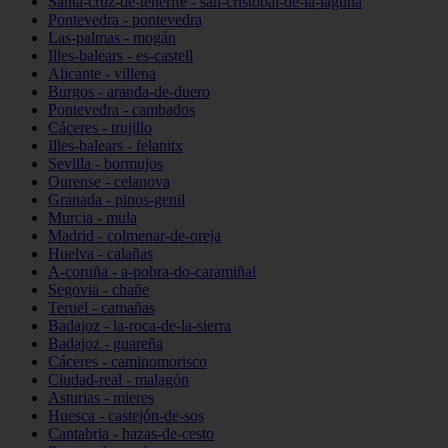
Santa-cruz-de-tenerife - san-cristóbal-de-la-laguna
Pontevedra - pontevedra
Las-palmas - mogán
Illes-balears - es-castell
Alicante - villena
Burgos - aranda-de-duero
Pontevedra - cambados
Cáceres - trujillo
Illes-balears - felanitx
Sevilla - bormujos
Ourense - celanova
Granada - pinos-genil
Murcia - mula
Madrid - colmenar-de-oreja
Huelva - calañas
A-coruña - a-pobra-do-caramiñal
Segovia - chañe
Teruel - camañas
Badajoz - la-roca-de-la-sierra
Badajoz - guareña
Cáceres - caminomorisco
Ciudad-real - malagón
Asturias - mieres
Huesca - castejón-de-sos
Cantabria - hazas-de-cesto