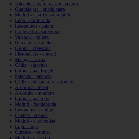
Alicante - guardamar-del-segura
Guadalajara - guadalajara
Madrid - las-rozas-de-madrid
León - ponferrada
Las-palmas - pájara
Pontevedra - sanxenxo
Valencia - cullera
Barcelona - calella
Girona - l39escala
Illes-balears - consell
Málaga - torrox
Cádiz - algeciras
Girona - palafrugell
Palencia - palencia
Cádiz - chiclana-de-la-frontera
A-coruña - ferrol
A-coruña - monfero
Girona - palamós
Madrid - fuenlabrada
Las-palmas - antigua
Cuenca - cuenca
Madrid - alcobendas
Lugo - lugo
Ourense - ourense
Madrid - alcorcón