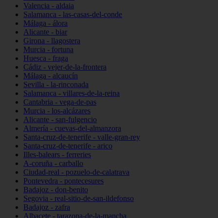
Valencia - aldaia
Salamanca - las-casas-del-conde
Málaga - álora
Alicante - biar
Girona - llagostera
Murcia - fortuna
Huesca - fraga
Cádiz - vejer-de-la-frontera
Málaga - alcaucín
Sevilla - la-rinconada
Salamanca - villares-de-la-reina
Cantabria - vega-de-pas
Murcia - los-alcázares
Alicante - san-fulgencio
Almería - cuevas-del-almanzora
Santa-cruz-de-tenerife - valle-gran-rey
Santa-cruz-de-tenerife - arico
Illes-balears - ferreries
A-coruña - carballo
Ciudad-real - pozuelo-de-calatrava
Pontevedra - pontecesures
Badajoz - don-benito
Segovia - real-sitio-de-san-ildefonso
Badajoz - zafra
Albacete - tarazona-de-la-mancha