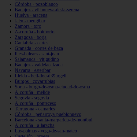
Córdoba - pozoblanco
Badajoz - villanueva-de-la-serena
Huelva - aracena
Jaén - mengíbar
Zamora - toro
A-coruña - boimorto
Zaragoza - borja
Cantabria - cartes
Granada - cortes-de-baza
Illes-balears - sant-joan
Salamanca - vitigudino
Badajoz - valdelacalzada
Navarra - esteribar
Lleida - bell-lloc-d39urgell
Burgos - covarrubias
Soria - burgo-de-osma-ciudad-de-osma
A-coruña - melide
Segovia - segovia
A-coruña - ponteceso
Tarragona - camarles
Córdoba - peñarroya-pueblonuevo
Barcelona - santa-margarida-de-montbui
A-coruña - a-laracha
Las-palmas - vega-de-san-mateo
Castellón - orpesa