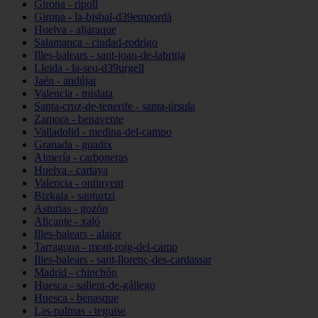
Girona - ripoll
Girona - la-bisbal-d39empordà
Huelva - aljaraque
Salamanca - ciudad-rodrigo
Illes-balears - sant-joan-de-labritja
Lleida - la-seu-d39urgell
Jaén - andújar
Valencia - mislata
Santa-cruz-de-tenerife - santa-úrsula
Zamora - benavente
Valladolid - medina-del-campo
Granada - guadix
Almería - carboneras
Huelva - cartaya
Valencia - ontinyent
Bizkaia - santurtzi
Asturias - gozón
Alicante - xaló
Illes-balears - alaior
Tarragona - mont-roig-del-camp
Illes-balears - sant-llorenç-des-cardassar
Madrid - chinchón
Huesca - sallent-de-gállego
Huesca - benasque
Las-palmas - teguise