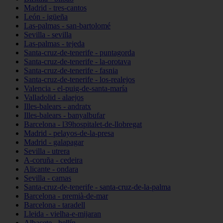
Madrid - tres-cantos
León - igüeña
Las-palmas - san-bartolomé
Sevilla - sevilla
Las-palmas - tejeda
Santa-cruz-de-tenerife - puntagorda
Santa-cruz-de-tenerife - la-orotava
Santa-cruz-de-tenerife - fasnia
Santa-cruz-de-tenerife - los-realejos
Valencia - el-puig-de-santa-maría
Valladolid - alaejos
Illes-balears - andratx
Illes-balears - banyalbufar
Barcelona - l39hospitalet-de-llobregat
Madrid - pelayos-de-la-presa
Madrid - galapagar
Sevilla - utrera
A-coruña - cedeira
Alicante - ondara
Sevilla - camas
Santa-cruz-de-tenerife - santa-cruz-de-la-palma
Barcelona - premià-de-mar
Barcelona - taradell
Lleida - vielha-e-mijaran
Albacete - hellín