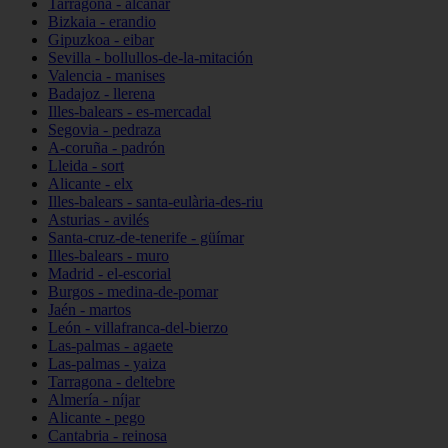
Tarragona - alcanar
Bizkaia - erandio
Gipuzkoa - eibar
Sevilla - bollullos-de-la-mitación
Valencia - manises
Badajoz - llerena
Illes-balears - es-mercadal
Segovia - pedraza
A-coruña - padrón
Lleida - sort
Alicante - elx
Illes-balears - santa-eulària-des-riu
Asturias - avilés
Santa-cruz-de-tenerife - güímar
Illes-balears - muro
Madrid - el-escorial
Burgos - medina-de-pomar
Jaén - martos
León - villafranca-del-bierzo
Las-palmas - agaete
Las-palmas - yaiza
Tarragona - deltebre
Almería - níjar
Alicante - pego
Cantabria - reinosa