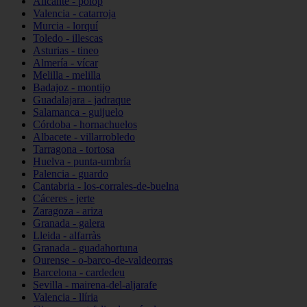
Alicante - polop
Valencia - catarroja
Murcia - lorquí
Toledo - illescas
Asturias - tineo
Almería - vícar
Melilla - melilla
Badajoz - montijo
Guadalajara - jadraque
Salamanca - guijuelo
Córdoba - hornachuelos
Albacete - villarrobledo
Tarragona - tortosa
Huelva - punta-umbría
Palencia - guardo
Cantabria - los-corrales-de-buelna
Cáceres - jerte
Zaragoza - ariza
Granada - galera
Lleida - alfarràs
Granada - guadahortuna
Ourense - o-barco-de-valdeorras
Barcelona - cardedeu
Sevilla - mairena-del-aljarafe
Valencia - llíria