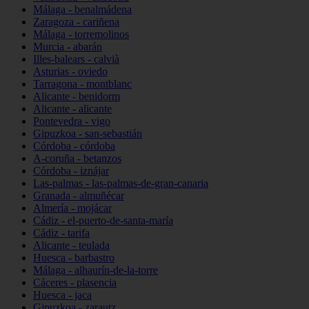
Málaga - benalmádena
Zaragoza - cariñena
Málaga - torremolinos
Murcia - abarán
Illes-balears - calvià
Asturias - oviedo
Tarragona - montblanc
Alicante - benidorm
Alicante - alicante
Pontevedra - vigo
Gipuzkoa - san-sebastián
Córdoba - córdoba
A-coruña - betanzos
Córdoba - iznájar
Las-palmas - las-palmas-de-gran-canaria
Granada - almuñécar
Almería - mojácar
Cádiz - el-puerto-de-santa-maría
Cádiz - tarifa
Alicante - teulada
Huesca - barbastro
Málaga - alhaurín-de-la-torre
Cáceres - plasencia
Huesca - jaca
Gipuzkoa - zarautz