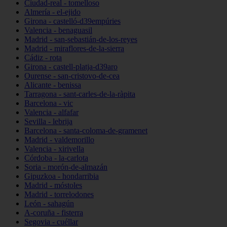
Ciudad-real - tomelloso
Almería - el-ejido
Girona - castelló-d39empúries
Valencia - benaguasil
Madrid - san-sebastián-de-los-reyes
Madrid - miraflores-de-la-sierra
Cádiz - rota
Girona - castell-platja-d39aro
Ourense - san-cristovo-de-cea
Alicante - benissa
Tarragona - sant-carles-de-la-ràpita
Barcelona - vic
Valencia - alfafar
Sevilla - lebrija
Barcelona - santa-coloma-de-gramenet
Madrid - valdemorillo
Valencia - xirivella
Córdoba - la-carlota
Soria - morón-de-almazán
Gipuzkoa - hondarribia
Madrid - móstoles
Madrid - torrelodones
León - sahagún
A-coruña - fisterra
Segovia - cuéllar