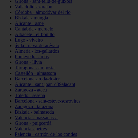
Girona - sant-feliu-de-guíxols
Valladolid - zaratán
Córdoba - almodóvar-del-río
Bizkaia - mungia
Alicante - aspe
Cantabria - meruelo
Albacete - el-bonillo
Lugo - viveiro
ávila - nava-de-arévalo
Almería - los-gallardos
Pontevedra - mos
Girona - llívia
Tarragona - amposta
Castellón - almassora
Barcelona - roda-de-ter
Alicante - sant-joan-d39alacant
Zaragoza - ateca
Toledo - seseña
Barcelona - sant-esteve-sesrovires
Zaragoza - tarazona
Bizkaia - balmaseda
Valencia - massanassa
Girona - puigcerdà
Valencia - petrés
Palencia - carrión-de-los-condes