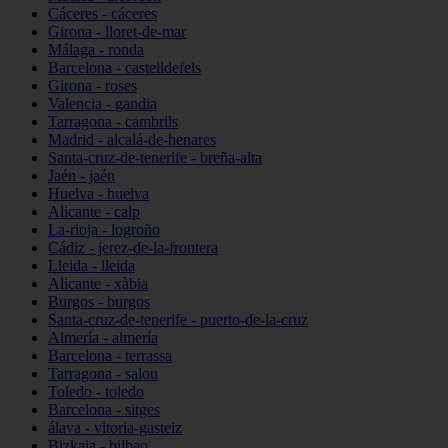
Cáceres - cáceres
Girona - lloret-de-mar
Málaga - ronda
Barcelona - castelldefels
Girona - roses
Valencia - gandia
Tarragona - cambrils
Madrid - alcalá-de-henares
Santa-cruz-de-tenerife - breña-alta
Jaén - jaén
Huelva - huelva
Alicante - calp
La-rioja - logroño
Cádiz - jerez-de-la-frontera
Lleida - lleida
Alicante - xàbia
Burgos - burgos
Santa-cruz-de-tenerife - puerto-de-la-cruz
Almería - almería
Barcelona - terrassa
Tarragona - salou
Toledo - toledo
Barcelona - sitges
álava - vitoria-gasteiz
Bizkaia - bilbao