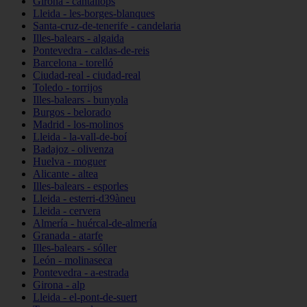
Girona - cantallops
Lleida - les-borges-blanques
Santa-cruz-de-tenerife - candelaria
Illes-balears - algaida
Pontevedra - caldas-de-reis
Barcelona - torelló
Ciudad-real - ciudad-real
Toledo - torrijos
Illes-balears - bunyola
Burgos - belorado
Madrid - los-molinos
Lleida - la-vall-de-boí
Badajoz - olivenza
Huelva - moguer
Alicante - altea
Illes-balears - esporles
Lleida - esterri-d39àneu
Lleida - cervera
Almería - huércal-de-almería
Granada - atarfe
Illes-balears - sóller
León - molinaseca
Pontevedra - a-estrada
Girona - alp
Lleida - el-pont-de-suert