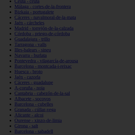
Ceuta - ceuta
Málaga - cortes-de-la-frontera
Bizkaia - portugalete
Cáceres - navalmoral-de-la-mata
Jaén - cárcheles
Madrid - torrejón-de-la-calzada
Córdoba - priego-de-córdoba
Guadalajara - trillo
Tarragona - valls
Illes-balears - sineu
Navarra - burlata
Pontevedra - vilagarcía-de-arousa
Barcelona - montcada-i-reixac
Huesca - broto
Jaén - cazorla
Cáceres - guadalupe
A-coruña - noia
Cantabria - cabezón-de-la-sal
Albacete - socovos
Barcelona - cubelles
Granada - cúllar-vega
Alicante - alcoi
Ourense - xinzo-de-limia
Girona - salt
Barcelona - sabadell