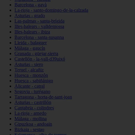
Barcelona - gavà
La-rioja - santo-domingo-de-la-calzada
Asturias - grado
Las-palmas - santa-brígida
Illes-balears - valldemossa
Illes-balears - ibiza
Barcelona - santa-susanna
Lleida - balaguer
Málaga - gaucín
Granada - güejar-sierra
Castellón - la-vall-d39uixó
Asturias - siero
Teruel - alcañiz
Huesca - monzón
Huesca - sabiñánigo
Alicante - catral
Segovia - turégano
Tarragona - horta-de-sant-joan
Asturias - castrillón
Cantabria - colindres
La-rioja - arnedo
Málaga - mollina
Gipuzkoa - andoain
Bizkaia - sestao
Salamanca - alba-de-tormes