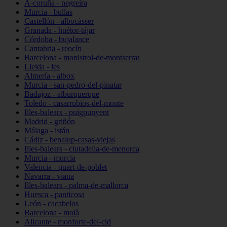
A-coruña - negreira
Murcia - bullas
Castellón - albocàsser
Granada - huétor-tájar
Córdoba - bujalance
Cantabria - reocín
Barcelona - monistrol-de-montserrat
Lleida - les
Almería - albox
Murcia - san-pedro-del-pinatar
Badajoz - alburquerque
Toledo - casarrubios-del-monte
Illes-balears - puigpunyent
Madrid - griñón
Málaga - istán
Cádiz - benalup-casas-viejas
Illes-balears - ciutadella-de-menorca
Murcia - murcia
Valencia - quart-de-poblet
Navarra - viana
Illes-balears - palma-de-mallorca
Huesca - panticosa
León - cacabelos
Barcelona - moià
Alicante - monforte-del-cid