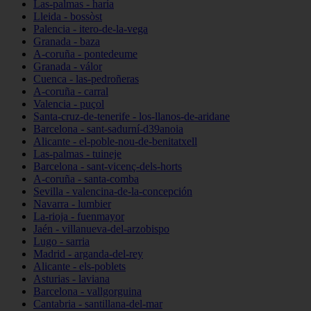
Las-palmas - haría
Lleida - bossòst
Palencia - itero-de-la-vega
Granada - baza
A-coruña - pontedeume
Granada - válor
Cuenca - las-pedroñeras
A-coruña - carral
Valencia - puçol
Santa-cruz-de-tenerife - los-llanos-de-aridane
Barcelona - sant-sadurní-d39anoia
Alicante - el-poble-nou-de-benitatxell
Las-palmas - tuineje
Barcelona - sant-vicenç-dels-horts
A-coruña - santa-comba
Sevilla - valencina-de-la-concepción
Navarra - lumbier
La-rioja - fuenmayor
Jaén - villanueva-del-arzobispo
Lugo - sarria
Madrid - arganda-del-rey
Alicante - els-poblets
Asturias - laviana
Barcelona - vallgorguina
Cantabria - santillana-del-mar