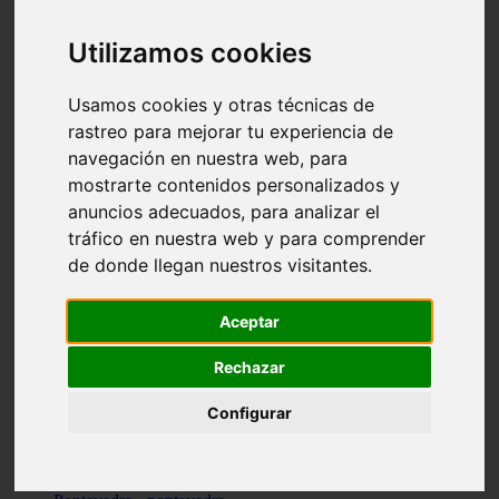
Valencia - valencia
Málaga - nerja
Utilizamos cookies
Girona - blanes
A-coruña - santiago-de-compostela
Málaga - marbella
Usamos cookies y otras técnicas de
Tarragona - tarragona
rastreo para mejorar tu experiencia de
Asturias - gijón
navegación en nuestra web, para
Girona - figueres
Alicante - santa-pola
mostrarte contenidos personalizados y
Madrid - leganés
anuncios adecuados, para analizar el
Almería - roquetas-de-mar
tráfico en nuestra web y para comprender
Girona - tossa-de-mar
Barcelona - sant-cugat-del-vallès
de donde llegan nuestros visitantes.
Alicante - l39alfàs-del-pi
Barcelona - vilanova-i-la-geltrú
Illes-balears - alcúdia
Aceptar
Castellón - peñíscola
Barcelona - mataró
Rechazar
ávila - ávila
Illes-balears - sant-antoni-de-portmany
Configurar
Illes-balears - sant-josep-de-sa-talaia
Tarragona - reus
Barcelona - badalona
Santa-cruz-de-tenerife - san-cristóbal-de-la-laguna