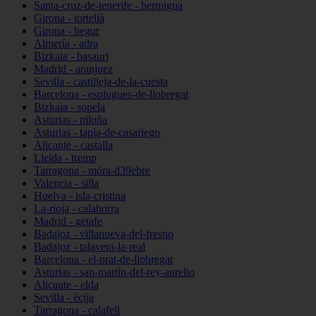
Santa-cruz-de-tenerife - hermigua
Girona - tortellà
Girona - begur
Almería - adra
Bizkaia - basauri
Madrid - aranjuez
Sevilla - castilleja-de-la-cuesta
Barcelona - esplugues-de-llobregat
Bizkaia - sopela
Asturias - piloña
Asturias - tapia-de-casariego
Alicante - castalla
Lleida - tremp
Tarragona - móra-d39ebre
Valencia - silla
Huelva - isla-cristina
La-rioja - calahorra
Madrid - getafe
Badajoz - villanueva-del-fresno
Badajoz - talavera-la-real
Barcelona - el-prat-de-llobregat
Asturias - san-martín-del-rey-aurelio
Alicante - elda
Sevilla - écija
Tarragona - calafell