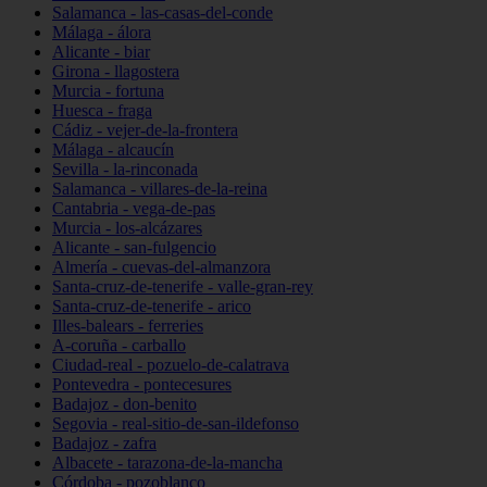
Salamanca - las-casas-del-conde
Málaga - álora
Alicante - biar
Girona - llagostera
Murcia - fortuna
Huesca - fraga
Cádiz - vejer-de-la-frontera
Málaga - alcaucín
Sevilla - la-rinconada
Salamanca - villares-de-la-reina
Cantabria - vega-de-pas
Murcia - los-alcázares
Alicante - san-fulgencio
Almería - cuevas-del-almanzora
Santa-cruz-de-tenerife - valle-gran-rey
Santa-cruz-de-tenerife - arico
Illes-balears - ferreries
A-coruña - carballo
Ciudad-real - pozuelo-de-calatrava
Pontevedra - pontecesures
Badajoz - don-benito
Segovia - real-sitio-de-san-ildefonso
Badajoz - zafra
Albacete - tarazona-de-la-mancha
Córdoba - pozoblanco