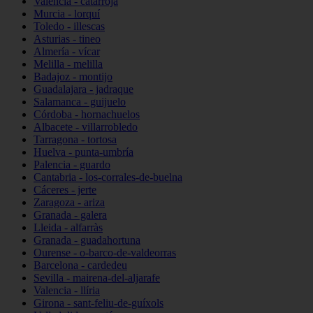
Valencia - catarroja
Murcia - lorquí
Toledo - illescas
Asturias - tineo
Almería - vícar
Melilla - melilla
Badajoz - montijo
Guadalajara - jadraque
Salamanca - guijuelo
Córdoba - hornachuelos
Albacete - villarrobledo
Tarragona - tortosa
Huelva - punta-umbría
Palencia - guardo
Cantabria - los-corrales-de-buelna
Cáceres - jerte
Zaragoza - ariza
Granada - galera
Lleida - alfarràs
Granada - guadahortuna
Ourense - o-barco-de-valdeorras
Barcelona - cardedeu
Sevilla - mairena-del-aljarafe
Valencia - llíria
Girona - sant-feliu-de-guíxols