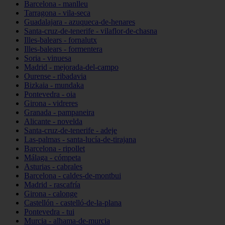
Barcelona - manlleu
Tarragona - vila-seca
Guadalajara - azuqueca-de-henares
Santa-cruz-de-tenerife - vilaflor-de-chasna
Illes-balears - fornalutx
Illes-balears - formentera
Soria - vinuesa
Madrid - mejorada-del-campo
Ourense - ribadavia
Bizkaia - mundaka
Pontevedra - oia
Girona - vidreres
Granada - pampaneira
Alicante - novelda
Santa-cruz-de-tenerife - adeje
Las-palmas - santa-lucía-de-tirajana
Barcelona - ripollet
Málaga - cómpeta
Asturias - cabrales
Barcelona - caldes-de-montbui
Madrid - rascafría
Girona - calonge
Castellón - castelló-de-la-plana
Pontevedra - tui
Murcia - alhama-de-murcia