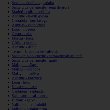
Sevilla - alcalá-de-guadaíra
Santa-cruz-de-tenerife - guía-de-isora
Madrid - collado-villalba
Alicante - la-vila-joiosa
Cantabria - torrelavega
Asturias - villaviciosa
Lugo - ribadeo
Girona - olot
Murcia - lorca
Cádiz - chipiona
Alicante - dénia
Teruel - la-puebla-de-valverde
Santa-cruz-de-tenerife - santa-cruz-de-tenerife
Santa-cruz-de-tenerife - arafo
Málaga - málaga
Málaga - estepona
Málaga - manilva
Alicante - torrevieja
León - león
Navarra - uharte
Cantabria - santander
Salamanca - salamanca
Bizkaia - getxo
Valladolid - valladolid
Málaga - benalmádena