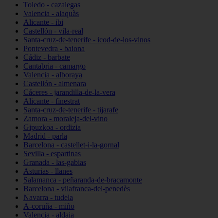
Toledo - cazalegas
Valencia - alaquàs
Alicante - ibi
Castellón - vila-real
Santa-cruz-de-tenerife - icod-de-los-vinos
Pontevedra - baiona
Cádiz - barbate
Cantabria - camargo
Valencia - alboraya
Castellón - almenara
Cáceres - jarandilla-de-la-vera
Alicante - finestrat
Santa-cruz-de-tenerife - tijarafe
Zamora - moraleja-del-vino
Gipuzkoa - ordizia
Madrid - parla
Barcelona - castellet-i-la-gornal
Sevilla - espartinas
Granada - las-gabias
Asturias - llanes
Salamanca - peñaranda-de-bracamonte
Barcelona - vilafranca-del-penedès
Navarra - tudela
A-coruña - miño
Valencia - aldaia