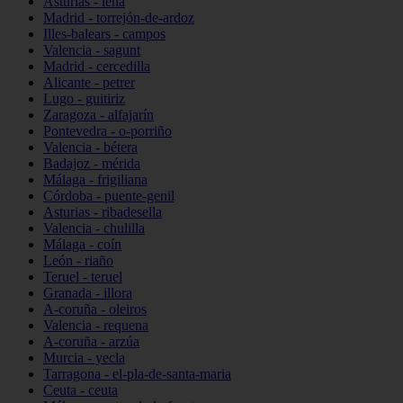
Asturias - lena
Madrid - torrejón-de-ardoz
Illes-balears - campos
Valencia - sagunt
Madrid - cercedilla
Alicante - petrer
Lugo - guitiriz
Zaragoza - alfajarín
Pontevedra - o-porriño
Valencia - bétera
Badajoz - mérida
Málaga - frigiliana
Córdoba - puente-genil
Asturias - ribadesella
Valencia - chulilla
Málaga - coín
León - riaño
Teruel - teruel
Granada - illora
A-coruña - oleiros
Valencia - requena
A-coruña - arzúa
Murcia - yecla
Tarragona - el-pla-de-santa-maria
Ceuta - ceuta