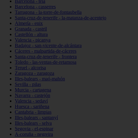
Barcelona - teià
Barcelona - casserres
Tarragona - la-torre-de-fontaubella
Santa-cruz-de-tenerife - la-matanza-de-acentejo
Almería - enix
Granada - castril
Castellón - altura
Valencia - picanya
Badajoz - san-vicente-de-alcántara
Cáceres - malpartida-de-cáceres
Santa-cruz-de-tenerife - frontera
Toledo - las-ventas-de-retamosa
Teruel - alcorisa
Zaragoza - zaragoza
Illes-balears - maó-mahón
Sevilla - pilas
Murcia - cartagena
Navarra - castejón
Valencia - sedaví
Huesca - sariñena
Cantabria - limpias
Illes-balears - santanyí
Illes-balears - selva
Segovia - el-espinar
A-coruña - negreira