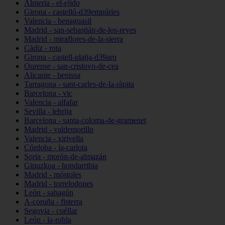
Almería - el-ejido
Girona - castelló-d39empúries
Valencia - benaguasil
Madrid - san-sebastián-de-los-reyes
Madrid - miraflores-de-la-sierra
Cádiz - rota
Girona - castell-platja-d39aro
Ourense - san-cristovo-de-cea
Alicante - benissa
Tarragona - sant-carles-de-la-ràpita
Barcelona - vic
Valencia - alfafar
Sevilla - lebrija
Barcelona - santa-coloma-de-gramenet
Madrid - valdemorillo
Valencia - xirivella
Córdoba - la-carlota
Soria - morón-de-almazán
Gipuzkoa - hondarribia
Madrid - móstoles
Madrid - torrelodones
León - sahagún
A-coruña - fisterra
Segovia - cuéllar
León - la-robla