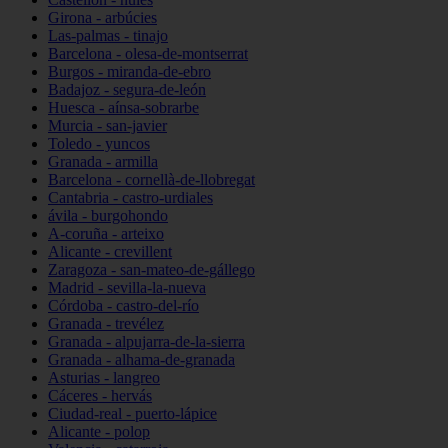
Girona - arbúcies
Las-palmas - tinajo
Barcelona - olesa-de-montserrat
Burgos - miranda-de-ebro
Badajoz - segura-de-león
Huesca - aínsa-sobrarbe
Murcia - san-javier
Toledo - yuncos
Granada - armilla
Barcelona - cornellà-de-llobregat
Cantabria - castro-urdiales
ávila - burgohondo
A-coruña - arteixo
Alicante - crevillent
Zaragoza - san-mateo-de-gállego
Madrid - sevilla-la-nueva
Córdoba - castro-del-río
Granada - trevélez
Granada - alpujarra-de-la-sierra
Granada - alhama-de-granada
Asturias - langreo
Cáceres - hervás
Ciudad-real - puerto-lápice
Alicante - polop