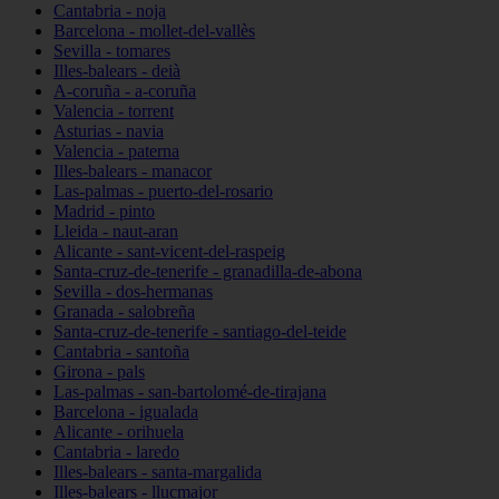
Cantabria - noja
Barcelona - mollet-del-vallès
Sevilla - tomares
Illes-balears - deià
A-coruña - a-coruña
Valencia - torrent
Asturias - navia
Valencia - paterna
Illes-balears - manacor
Las-palmas - puerto-del-rosario
Madrid - pinto
Lleida - naut-aran
Alicante - sant-vicent-del-raspeig
Santa-cruz-de-tenerife - granadilla-de-abona
Sevilla - dos-hermanas
Granada - salobreña
Santa-cruz-de-tenerife - santiago-del-teide
Cantabria - santoña
Girona - pals
Las-palmas - san-bartolomé-de-tirajana
Barcelona - igualada
Alicante - orihuela
Cantabria - laredo
Illes-balears - santa-margalida
Illes-balears - llucmajor