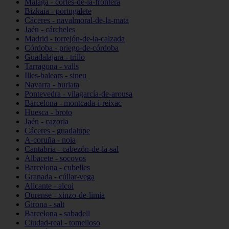
Málaga - cortes-de-la-frontera
Bizkaia - portugalete
Cáceres - navalmoral-de-la-mata
Jaén - cárcheles
Madrid - torrejón-de-la-calzada
Córdoba - priego-de-córdoba
Guadalajara - trillo
Tarragona - valls
Illes-balears - sineu
Navarra - burlata
Pontevedra - vilagarcía-de-arousa
Barcelona - montcada-i-reixac
Huesca - broto
Jaén - cazorla
Cáceres - guadalupe
A-coruña - noia
Cantabria - cabezón-de-la-sal
Albacete - socovos
Barcelona - cubelles
Granada - cúllar-vega
Alicante - alcoi
Ourense - xinzo-de-limia
Girona - salt
Barcelona - sabadell
Ciudad-real - tomelloso