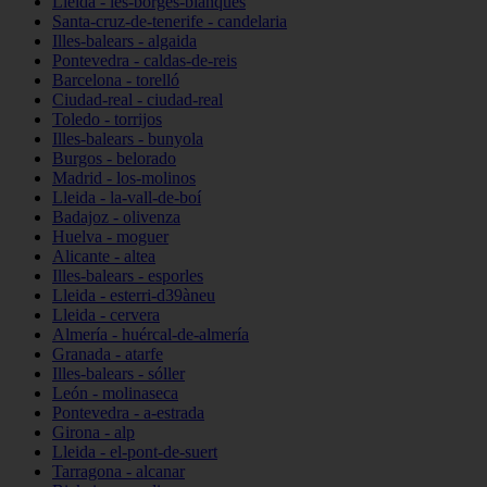
Lleida - les-borges-blanques
Santa-cruz-de-tenerife - candelaria
Illes-balears - algaida
Pontevedra - caldas-de-reis
Barcelona - torelló
Ciudad-real - ciudad-real
Toledo - torrijos
Illes-balears - bunyola
Burgos - belorado
Madrid - los-molinos
Lleida - la-vall-de-boí
Badajoz - olivenza
Huelva - moguer
Alicante - altea
Illes-balears - esporles
Lleida - esterri-d39àneu
Lleida - cervera
Almería - huércal-de-almería
Granada - atarfe
Illes-balears - sóller
León - molinaseca
Pontevedra - a-estrada
Girona - alp
Lleida - el-pont-de-suert
Tarragona - alcanar