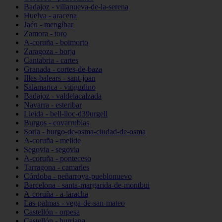
Badajoz - villanueva-de-la-serena
Huelva - aracena
Jaén - mengíbar
Zamora - toro
A-coruña - boimorto
Zaragoza - borja
Cantabria - cartes
Granada - cortes-de-baza
Illes-balears - sant-joan
Salamanca - vitigudino
Badajoz - valdelacalzada
Navarra - esteribar
Lleida - bell-lloc-d39urgell
Burgos - covarrubias
Soria - burgo-de-osma-ciudad-de-osma
A-coruña - melide
Segovia - segovia
A-coruña - ponteceso
Tarragona - camarles
Córdoba - peñarroya-pueblonuevo
Barcelona - santa-margarida-de-montbui
A-coruña - a-laracha
Las-palmas - vega-de-san-mateo
Castellón - orpesa
Castellón - burriana