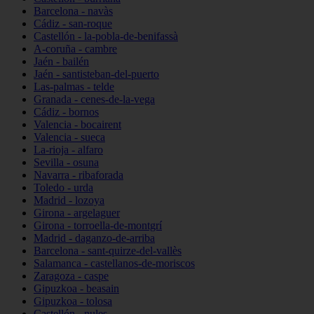
Barcelona - navàs
Cádiz - san-roque
Castellón - la-pobla-de-benifassà
A-coruña - cambre
Jaén - bailén
Jaén - santisteban-del-puerto
Las-palmas - telde
Granada - cenes-de-la-vega
Cádiz - bornos
Valencia - bocairent
Valencia - sueca
La-rioja - alfaro
Sevilla - osuna
Navarra - ribaforada
Toledo - urda
Madrid - lozoya
Girona - argelaguer
Girona - torroella-de-montgrí
Madrid - daganzo-de-arriba
Barcelona - sant-quirze-del-vallès
Salamanca - castellanos-de-moriscos
Zaragoza - caspe
Gipuzkoa - beasain
Gipuzkoa - tolosa
Castellón - nules