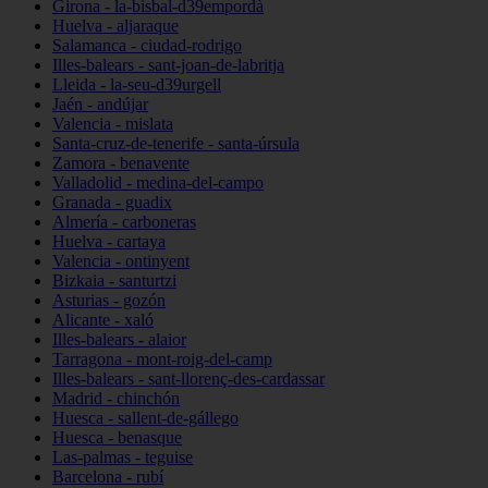
Girona - la-bisbal-d39empordà
Huelva - aljaraque
Salamanca - ciudad-rodrigo
Illes-balears - sant-joan-de-labritja
Lleida - la-seu-d39urgell
Jaén - andújar
Valencia - mislata
Santa-cruz-de-tenerife - santa-úrsula
Zamora - benavente
Valladolid - medina-del-campo
Granada - guadix
Almería - carboneras
Huelva - cartaya
Valencia - ontinyent
Bizkaia - santurtzi
Asturias - gozón
Alicante - xaló
Illes-balears - alaior
Tarragona - mont-roig-del-camp
Illes-balears - sant-llorenç-des-cardassar
Madrid - chinchón
Huesca - sallent-de-gállego
Huesca - benasque
Las-palmas - teguise
Barcelona - rubí