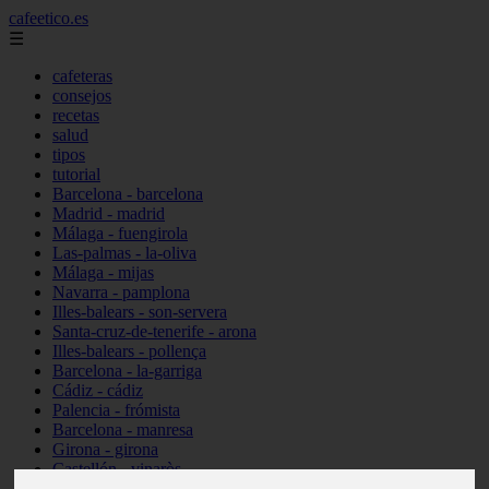
cafeetico.es
☰
cafeteras
consejos
recetas
salud
tipos
tutorial
Barcelona - barcelona
Madrid - madrid
Málaga - fuengirola
Las-palmas - la-oliva
Málaga - mijas
Navarra - pamplona
Illes-balears - son-servera
Santa-cruz-de-tenerife - arona
Illes-balears - pollença
Barcelona - la-garriga
Cádiz - cádiz
Palencia - frómista
Barcelona - manresa
Girona - girona
Castellón - vinaròs
Illes-balears - capdepera