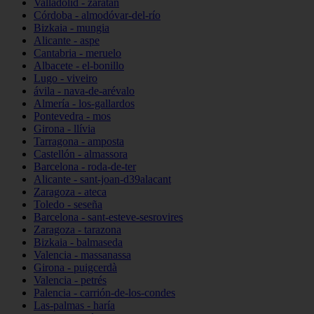
Valladolid - zaratán
Córdoba - almodóvar-del-río
Bizkaia - mungia
Alicante - aspe
Cantabria - meruelo
Albacete - el-bonillo
Lugo - viveiro
ávila - nava-de-arévalo
Almería - los-gallardos
Pontevedra - mos
Girona - llívia
Tarragona - amposta
Castellón - almassora
Barcelona - roda-de-ter
Alicante - sant-joan-d39alacant
Zaragoza - ateca
Toledo - seseña
Barcelona - sant-esteve-sesrovires
Zaragoza - tarazona
Bizkaia - balmaseda
Valencia - massanassa
Girona - puigcerdà
Valencia - petrés
Palencia - carrión-de-los-condes
Las-palmas - haría