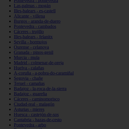
Pontevedra - pontevedra
Las-palmas - mogán
Illes-balears - es-castell
Alicante - villena
Burgos - aranda-de-duero
Pontevedra - cambados
Cáceres - trujillo
Illes-balears - felanitx
Sevilla - bormujos
Ourense - celanova
Granada - pinos-genil
Murcia - mula
Madrid - colmenar-de-oreja
Huelva - calañas
A-coruña - a-pobra-do-caramiñal
Segovia - chañe
Teruel - camañas
Badajoz - la-roca-de-la-sierra
Badajoz - guareña
Cáceres - caminomorisco
Ciudad-real - malagón
Asturias - mieres
Huesca - castejón-de-sos
Cantabria - hazas-de-cesto
Pontevedra - arbo