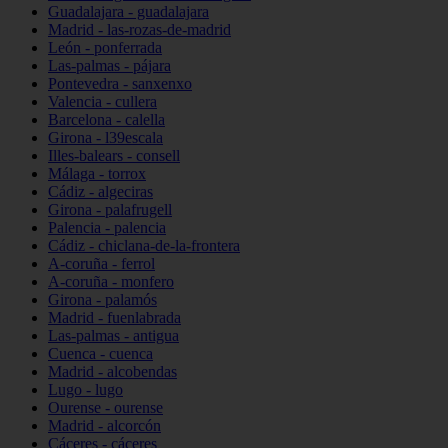
Guadalajara - guadalajara
Madrid - las-rozas-de-madrid
León - ponferrada
Las-palmas - pájara
Pontevedra - sanxenxo
Valencia - cullera
Barcelona - calella
Girona - l39escala
Illes-balears - consell
Málaga - torrox
Cádiz - algeciras
Girona - palafrugell
Palencia - palencia
Cádiz - chiclana-de-la-frontera
A-coruña - ferrol
A-coruña - monfero
Girona - palamós
Madrid - fuenlabrada
Las-palmas - antigua
Cuenca - cuenca
Madrid - alcobendas
Lugo - lugo
Ourense - ourense
Madrid - alcorcón
Cáceres - cáceres