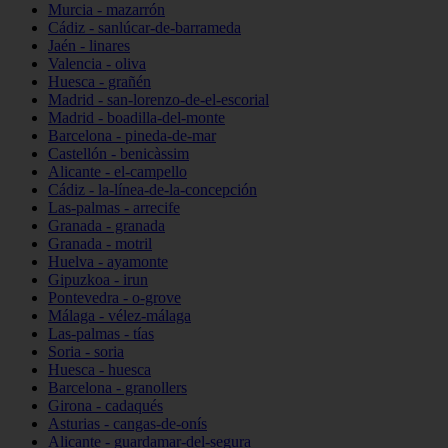
Murcia - mazarrón
Cádiz - sanlúcar-de-barrameda
Jaén - linares
Valencia - oliva
Huesca - grañén
Madrid - san-lorenzo-de-el-escorial
Madrid - boadilla-del-monte
Barcelona - pineda-de-mar
Castellón - benicàssim
Alicante - el-campello
Cádiz - la-línea-de-la-concepción
Las-palmas - arrecife
Granada - granada
Granada - motril
Huelva - ayamonte
Gipuzkoa - irun
Pontevedra - o-grove
Málaga - vélez-málaga
Las-palmas - tías
Soria - soria
Huesca - huesca
Barcelona - granollers
Girona - cadaqués
Asturias - cangas-de-onís
Alicante - guardamar-del-segura