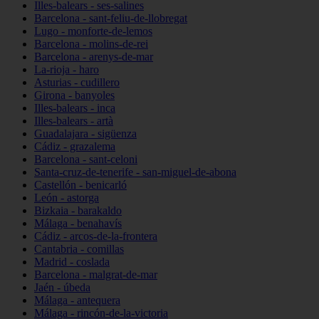
Illes-balears - ses-salines
Barcelona - sant-feliu-de-llobregat
Lugo - monforte-de-lemos
Barcelona - molins-de-rei
Barcelona - arenys-de-mar
La-rioja - haro
Asturias - cudillero
Girona - banyoles
Illes-balears - inca
Illes-balears - artà
Guadalajara - sigüenza
Cádiz - grazalema
Barcelona - sant-celoni
Santa-cruz-de-tenerife - san-miguel-de-abona
Castellón - benicarló
León - astorga
Bizkaia - barakaldo
Málaga - benahavís
Cádiz - arcos-de-la-frontera
Cantabria - comillas
Madrid - coslada
Barcelona - malgrat-de-mar
Jaén - úbeda
Málaga - antequera
Málaga - rincón-de-la-victoria