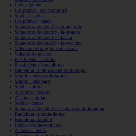
León - igüeña
Las-palmas - san-bartolomé
Sevilla - sevilla
Las-palmas - tejeda
Santa-cruz-de-tenerife - puntagorda
Santa-cruz-de-tenerife - la-orotava
Santa-cruz-de-tenerife - fasnia
Santa-cruz-de-tenerife - los-realejos
Valencia - el-puig-de-santa-maría
Valladolid - alaejos
Illes-balears - andratx
Illes-balears - banyalbufar
Barcelona - l39hospitalet-de-llobregat
Madrid - pelayos-de-la-presa
Madrid - galapagar
Sevilla - utrera
A-coruña - cedeira
Alicante - ondara
Sevilla - camas
Santa-cruz-de-tenerife - santa-cruz-de-la-palma
Barcelona - premià-de-mar
Barcelona - taradell
Lleida - vielha-e-mijaran
Albacete - hellín
Alicante - pilar-de-la-horadada