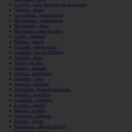
La-rioja - santo-domingo-de-la-calzada
Asturias - grado
Las-palmas - santa-brígida
Illes-balears - valldemossa
Illes-balears - ibiza
Barcelona - santa-susanna
Lleida - balaguer
Málaga - gaucín
Granada - güejar-sierra
Castellón - la-vall-d39uixó
Asturias - siero
Teruel - alcañiz
Huesca - monzón
Huesca - sabiñánigo
Alicante - catral
Segovia - turégano
Tarragona - horta-de-sant-joan
Asturias - castrillón
Cantabria - colindres
La-rioja - arnedo
Málaga - mollina
Gipuzkoa - andoain
Bizkaia - sestao
Salamanca - alba-de-tormes
Valladolid - urueña