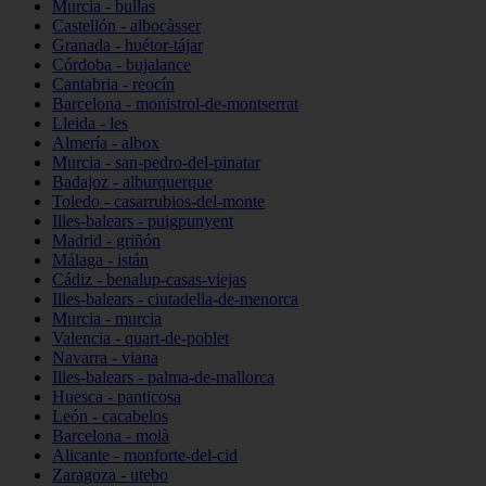
Murcia - bullas
Castellón - albocàsser
Granada - huétor-tájar
Córdoba - bujalance
Cantabria - reocín
Barcelona - monistrol-de-montserrat
Lleida - les
Almería - albox
Murcia - san-pedro-del-pinatar
Badajoz - alburquerque
Toledo - casarrubios-del-monte
Illes-balears - puigpunyent
Madrid - griñón
Málaga - istán
Cádiz - benalup-casas-viejas
Illes-balears - ciutadella-de-menorca
Murcia - murcia
Valencia - quart-de-poblet
Navarra - viana
Illes-balears - palma-de-mallorca
Huesca - panticosa
León - cacabelos
Barcelona - moià
Alicante - monforte-del-cid
Zaragoza - utebo