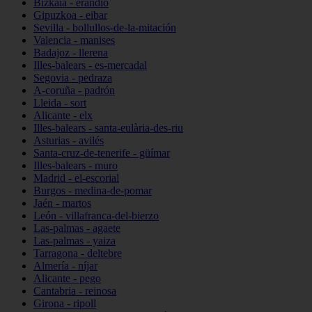
Bizkaia - erandio
Gipuzkoa - eibar
Sevilla - bollullos-de-la-mitación
Valencia - manises
Badajoz - llerena
Illes-balears - es-mercadal
Segovia - pedraza
A-coruña - padrón
Lleida - sort
Alicante - elx
Illes-balears - santa-eulària-des-riu
Asturias - avilés
Santa-cruz-de-tenerife - güímar
Illes-balears - muro
Madrid - el-escorial
Burgos - medina-de-pomar
Jaén - martos
León - villafranca-del-bierzo
Las-palmas - agaete
Las-palmas - yaiza
Tarragona - deltebre
Almería - níjar
Alicante - pego
Cantabria - reinosa
Girona - ripoll