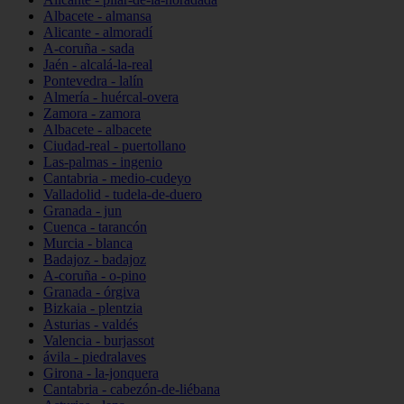
Albacete - almansa
Alicante - almoradí
A-coruña - sada
Jaén - alcalá-la-real
Pontevedra - lalín
Almería - huércal-overa
Zamora - zamora
Albacete - albacete
Ciudad-real - puertollano
Las-palmas - ingenio
Cantabria - medio-cudeyo
Valladolid - tudela-de-duero
Granada - jun
Cuenca - tarancón
Murcia - blanca
Badajoz - badajoz
A-coruña - o-pino
Granada - órgiva
Bizkaia - plentzia
Asturias - valdés
Valencia - burjassot
ávila - piedralaves
Girona - la-jonquera
Cantabria - cabezón-de-liébana