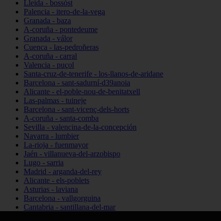
Lleida - bossòst
Palencia - itero-de-la-vega
Granada - baza
A-coruña - pontedeume
Granada - válor
Cuenca - las-pedroñeras
A-coruña - carral
Valencia - puçol
Santa-cruz-de-tenerife - los-llanos-de-aridane
Barcelona - sant-sadurní-d39anoia
Alicante - el-poble-nou-de-benitatxell
Las-palmas - tuineje
Barcelona - sant-vicenç-dels-horts
A-coruña - santa-comba
Sevilla - valencina-de-la-concepción
Navarra - lumbier
La-rioja - fuenmayor
Jaén - villanueva-del-arzobispo
Lugo - sarria
Madrid - arganda-del-rey
Alicante - els-poblets
Asturias - laviana
Barcelona - vallgorguina
Cantabria - santillana-del-mar
Zamora - santa-maría-de-la-vega