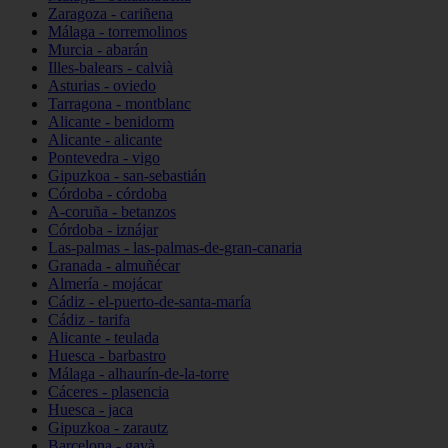
Zaragoza - cariñena
Málaga - torremolinos
Murcia - abarán
Illes-balears - calvià
Asturias - oviedo
Tarragona - montblanc
Alicante - benidorm
Alicante - alicante
Pontevedra - vigo
Gipuzkoa - san-sebastián
Córdoba - córdoba
A-coruña - betanzos
Córdoba - iznájar
Las-palmas - las-palmas-de-gran-canaria
Granada - almuñécar
Almería - mojácar
Cádiz - el-puerto-de-santa-maría
Cádiz - tarifa
Alicante - teulada
Huesca - barbastro
Málaga - alhaurín-de-la-torre
Cáceres - plasencia
Huesca - jaca
Gipuzkoa - zarautz
Barcelona - gavà