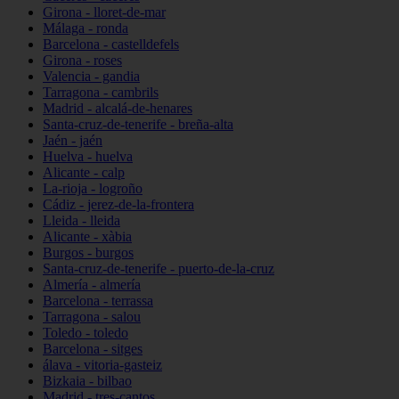
Girona - lloret-de-mar
Málaga - ronda
Barcelona - castelldefels
Girona - roses
Valencia - gandia
Tarragona - cambrils
Madrid - alcalá-de-henares
Santa-cruz-de-tenerife - breña-alta
Jaén - jaén
Huelva - huelva
Alicante - calp
La-rioja - logroño
Cádiz - jerez-de-la-frontera
Lleida - lleida
Alicante - xàbia
Burgos - burgos
Santa-cruz-de-tenerife - puerto-de-la-cruz
Almería - almería
Barcelona - terrassa
Tarragona - salou
Toledo - toledo
Barcelona - sitges
álava - vitoria-gasteiz
Bizkaia - bilbao
Madrid - tres-cantos