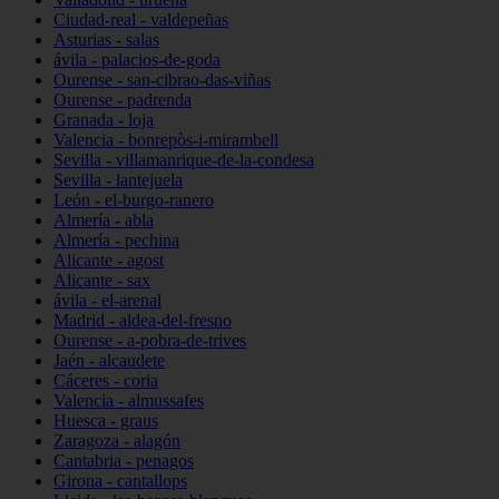
Ciudad-real - valdepeñas
Asturias - salas
ávila - palacios-de-goda
Ourense - san-cibrao-das-viñas
Ourense - padrenda
Granada - loja
Valencia - bonrepòs-i-mirambell
Sevilla - villamanrique-de-la-condesa
Sevilla - lantejuela
León - el-burgo-ranero
Almería - abla
Almería - pechina
Alicante - agost
Alicante - sax
ávila - el-arenal
Madrid - aldea-del-fresno
Ourense - a-pobra-de-trives
Jaén - alcaudete
Cáceres - coria
Valencia - almussafes
Huesca - graus
Zaragoza - alagón
Cantabria - penagos
Girona - cantallops