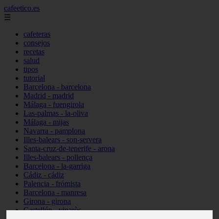
cafeetico.es
☰
cafeteras
consejos
recetas
salud
tipos
tutorial
Barcelona - barcelona
Madrid - madrid
Málaga - fuengirola
Las-palmas - la-oliva
Málaga - mijas
Navarra - pamplona
Illes-balears - son-servera
Santa-cruz-de-tenerife - arona
Illes-balears - pollença
Barcelona - la-garriga
Cádiz - cádiz
Palencia - frómista
Barcelona - manresa
Girona - girona
Castellón - vinaròs
Illes-balears - capdepera