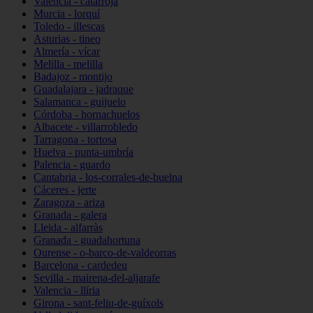
Valencia - catarroja
Murcia - lorquí
Toledo - illescas
Asturias - tineo
Almería - vícar
Melilla - melilla
Badajoz - montijo
Guadalajara - jadraque
Salamanca - guijuelo
Córdoba - hornachuelos
Albacete - villarrobledo
Tarragona - tortosa
Huelva - punta-umbría
Palencia - guardo
Cantabria - los-corrales-de-buelna
Cáceres - jerte
Zaragoza - ariza
Granada - galera
Lleida - alfarràs
Granada - guadahortuna
Ourense - o-barco-de-valdeorras
Barcelona - cardedeu
Sevilla - mairena-del-aljarafe
Valencia - llíria
Girona - sant-feliu-de-guíxols