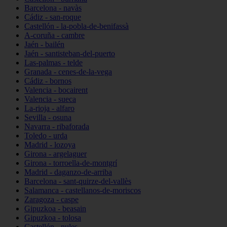
Barcelona - navàs
Cádiz - san-roque
Castellón - la-pobla-de-benifassà
A-coruña - cambre
Jaén - bailén
Jaén - santisteban-del-puerto
Las-palmas - telde
Granada - cenes-de-la-vega
Cádiz - bornos
Valencia - bocairent
Valencia - sueca
La-rioja - alfaro
Sevilla - osuna
Navarra - ribaforada
Toledo - urda
Madrid - lozoya
Girona - argelaguer
Girona - torroella-de-montgrí
Madrid - daganzo-de-arriba
Barcelona - sant-quirze-del-vallès
Salamanca - castellanos-de-moriscos
Zaragoza - caspe
Gipuzkoa - beasain
Gipuzkoa - tolosa
Castellón - nules