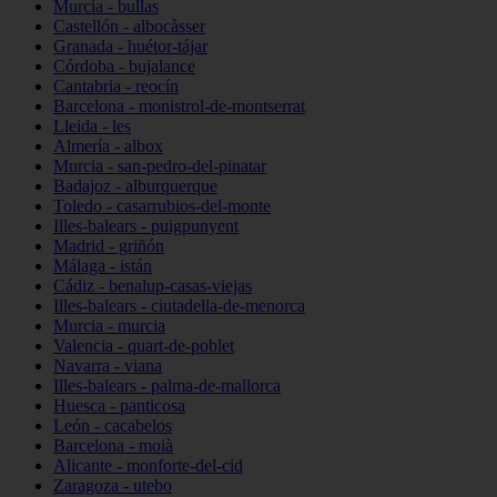
Murcia - bullas
Castellón - albocàsser
Granada - huétor-tájar
Córdoba - bujalance
Cantabria - reocín
Barcelona - monistrol-de-montserrat
Lleida - les
Almería - albox
Murcia - san-pedro-del-pinatar
Badajoz - alburquerque
Toledo - casarrubios-del-monte
Illes-balears - puigpunyent
Madrid - griñón
Málaga - istán
Cádiz - benalup-casas-viejas
Illes-balears - ciutadella-de-menorca
Murcia - murcia
Valencia - quart-de-poblet
Navarra - viana
Illes-balears - palma-de-mallorca
Huesca - panticosa
León - cacabelos
Barcelona - moià
Alicante - monforte-del-cid
Zaragoza - utebo