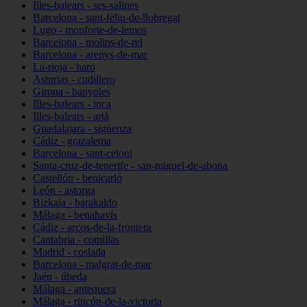
Illes-balears - ses-salines
Barcelona - sant-feliu-de-llobregat
Lugo - monforte-de-lemos
Barcelona - molins-de-rei
Barcelona - arenys-de-mar
La-rioja - haro
Asturias - cudillero
Girona - banyoles
Illes-balears - inca
Illes-balears - artà
Guadalajara - sigüenza
Cádiz - grazalema
Barcelona - sant-celoni
Santa-cruz-de-tenerife - san-miguel-de-abona
Castellón - benicarló
León - astorga
Bizkaia - barakaldo
Málaga - benahavís
Cádiz - arcos-de-la-frontera
Cantabria - comillas
Madrid - coslada
Barcelona - malgrat-de-mar
Jaén - úbeda
Málaga - antequera
Málaga - rincón-de-la-victoria