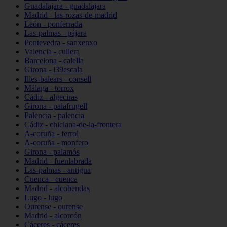
Guadalajara - guadalajara
Madrid - las-rozas-de-madrid
León - ponferrada
Las-palmas - pájara
Pontevedra - sanxenxo
Valencia - cullera
Barcelona - calella
Girona - l39escala
Illes-balears - consell
Málaga - torrox
Cádiz - algeciras
Girona - palafrugell
Palencia - palencia
Cádiz - chiclana-de-la-frontera
A-coruña - ferrol
A-coruña - monfero
Girona - palamós
Madrid - fuenlabrada
Las-palmas - antigua
Cuenca - cuenca
Madrid - alcobendas
Lugo - lugo
Ourense - ourense
Madrid - alcorcón
Cáceres - cáceres