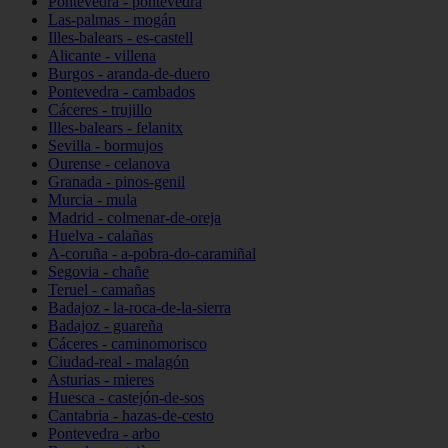
Pontevedra - pontevedra
Las-palmas - mogán
Illes-balears - es-castell
Alicante - villena
Burgos - aranda-de-duero
Pontevedra - cambados
Cáceres - trujillo
Illes-balears - felanitx
Sevilla - bormujos
Ourense - celanova
Granada - pinos-genil
Murcia - mula
Madrid - colmenar-de-oreja
Huelva - calañas
A-coruña - a-pobra-do-caramiñal
Segovia - chañe
Teruel - camañas
Badajoz - la-roca-de-la-sierra
Badajoz - guareña
Cáceres - caminomorisco
Ciudad-real - malagón
Asturias - mieres
Huesca - castejón-de-sos
Cantabria - hazas-de-cesto
Pontevedra - arbo