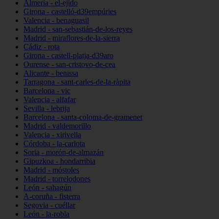
Almería - el-ejido
Girona - castelló-d39empúries
Valencia - benaguasil
Madrid - san-sebastián-de-los-reyes
Madrid - miraflores-de-la-sierra
Cádiz - rota
Girona - castell-platja-d39aro
Ourense - san-cristovo-de-cea
Alicante - benissa
Tarragona - sant-carles-de-la-ràpita
Barcelona - vic
Valencia - alfafar
Sevilla - lebrija
Barcelona - santa-coloma-de-gramenet
Madrid - valdemorillo
Valencia - xirivella
Córdoba - la-carlota
Soria - morón-de-almazán
Gipuzkoa - hondarribia
Madrid - móstoles
Madrid - torrelodones
León - sahagún
A-coruña - fisterra
Segovia - cuéllar
León - la-robla