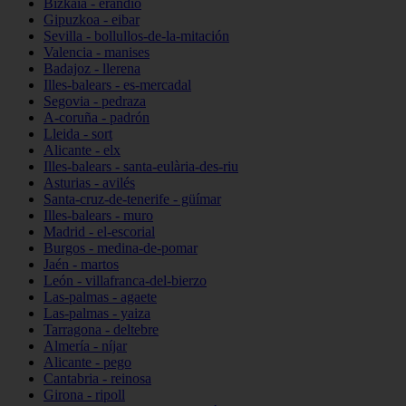
Bizkaia - erandio
Gipuzkoa - eibar
Sevilla - bollullos-de-la-mitación
Valencia - manises
Badajoz - llerena
Illes-balears - es-mercadal
Segovia - pedraza
A-coruña - padrón
Lleida - sort
Alicante - elx
Illes-balears - santa-eulària-des-riu
Asturias - avilés
Santa-cruz-de-tenerife - güímar
Illes-balears - muro
Madrid - el-escorial
Burgos - medina-de-pomar
Jaén - martos
León - villafranca-del-bierzo
Las-palmas - agaete
Las-palmas - yaiza
Tarragona - deltebre
Almería - níjar
Alicante - pego
Cantabria - reinosa
Girona - ripoll