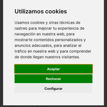
Valencia - valencia
Málaga - nerja
Utilizamos cookies
Girona - blanes
A-coruña - santiago-de-compostela
Málaga - marbella
Usamos cookies y otras técnicas de
Tarragona - tarragona
rastreo para mejorar tu experiencia de
Asturias - gijón
navegación en nuestra web, para
Girona - figueres
Alicante - santa-pola
mostrarte contenidos personalizados y
Madrid - leganés
anuncios adecuados, para analizar el
Almería - roquetas-de-mar
tráfico en nuestra web y para comprender
Girona - tossa-de-mar
Barcelona - sant-cugat-del-vallès
de donde llegan nuestros visitantes.
Alicante - l39alfàs-del-pi
Barcelona - vilanova-i-la-geltrú
Illes-balears - alcúdia
Aceptar
Castellón - peñíscola
Barcelona - mataró
Rechazar
ávila - ávila
Illes-balears - sant-antoni-de-portmany
Configurar
Illes-balears - sant-josep-de-sa-talaia
Tarragona - reus
Barcelona - badalona
Santa-cruz-de-tenerife - san-cristóbal-de-la-laguna