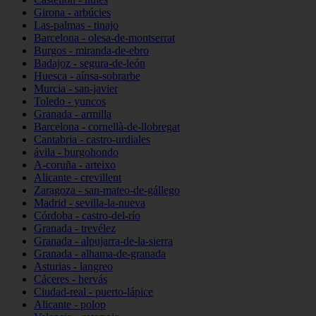
Girona - arbúcies
Las-palmas - tinajo
Barcelona - olesa-de-montserrat
Burgos - miranda-de-ebro
Badajoz - segura-de-león
Huesca - aínsa-sobrarbe
Murcia - san-javier
Toledo - yuncos
Granada - armilla
Barcelona - cornellà-de-llobregat
Cantabria - castro-urdiales
ávila - burgohondo
A-coruña - arteixo
Alicante - crevillent
Zaragoza - san-mateo-de-gállego
Madrid - sevilla-la-nueva
Córdoba - castro-del-río
Granada - trevélez
Granada - alpujarra-de-la-sierra
Granada - alhama-de-granada
Asturias - langreo
Cáceres - hervás
Ciudad-real - puerto-lápice
Alicante - polop