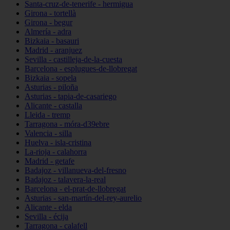
Santa-cruz-de-tenerife - hermigua
Girona - tortellà
Girona - begur
Almería - adra
Bizkaia - basauri
Madrid - aranjuez
Sevilla - castilleja-de-la-cuesta
Barcelona - esplugues-de-llobregat
Bizkaia - sopela
Asturias - piloña
Asturias - tapia-de-casariego
Alicante - castalla
Lleida - tremp
Tarragona - móra-d39ebre
Valencia - silla
Huelva - isla-cristina
La-rioja - calahorra
Madrid - getafe
Badajoz - villanueva-del-fresno
Badajoz - talavera-la-real
Barcelona - el-prat-de-llobregat
Asturias - san-martín-del-rey-aurelio
Alicante - elda
Sevilla - écija
Tarragona - calafell