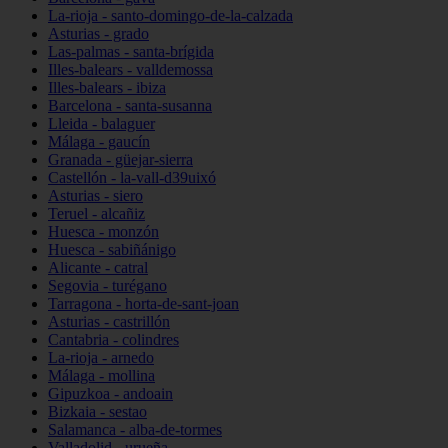
La-rioja - santo-domingo-de-la-calzada
Asturias - grado
Las-palmas - santa-brígida
Illes-balears - valldemossa
Illes-balears - ibiza
Barcelona - santa-susanna
Lleida - balaguer
Málaga - gaucín
Granada - güejar-sierra
Castellón - la-vall-d39uixó
Asturias - siero
Teruel - alcañiz
Huesca - monzón
Huesca - sabiñánigo
Alicante - catral
Segovia - turégano
Tarragona - horta-de-sant-joan
Asturias - castrillón
Cantabria - colindres
La-rioja - arnedo
Málaga - mollina
Gipuzkoa - andoain
Bizkaia - sestao
Salamanca - alba-de-tormes
Valladolid - urueña