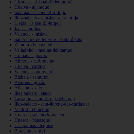
Girona - la-bisbal-d39empordà
Huelva - aljaraque
Salamanca - ciudad-rodrigo
Illes-balears - sant-joan-de-labritja
Lleida - la-seu-d39urgell
Jaén - andújar
Valencia - mislata
Santa-cruz-de-tenerife - santa-úrsula
Zamora - benavente
Valladolid - medina-del-campo
Granada - guadix
Almería - carboneras
Huelva - cartaya
Valencia - ontinyent
Bizkaia - santurtzi
Asturias - gozón
Alicante - xaló
Illes-balears - alaior
Tarragona - mont-roig-del-camp
Illes-balears - sant-llorenç-des-cardassar
Madrid - chinchón
Huesca - sallent-de-gállego
Huesca - benasque
Las-palmas - teguise
Barcelona - rubí