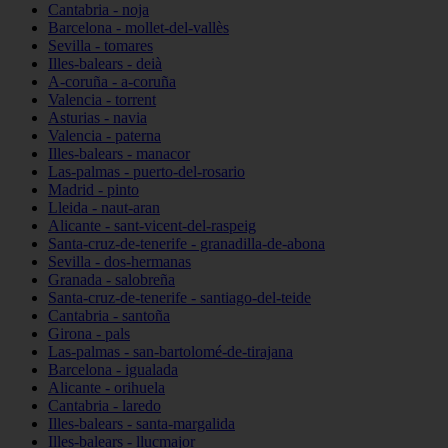
Cantabria - noja
Barcelona - mollet-del-vallès
Sevilla - tomares
Illes-balears - deià
A-coruña - a-coruña
Valencia - torrent
Asturias - navia
Valencia - paterna
Illes-balears - manacor
Las-palmas - puerto-del-rosario
Madrid - pinto
Lleida - naut-aran
Alicante - sant-vicent-del-raspeig
Santa-cruz-de-tenerife - granadilla-de-abona
Sevilla - dos-hermanas
Granada - salobreña
Santa-cruz-de-tenerife - santiago-del-teide
Cantabria - santoña
Girona - pals
Las-palmas - san-bartolomé-de-tirajana
Barcelona - igualada
Alicante - orihuela
Cantabria - laredo
Illes-balears - santa-margalida
Illes-balears - llucmajor