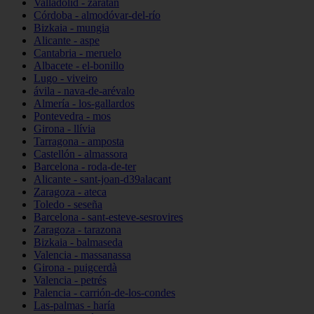
Valladolid - zaratán
Córdoba - almodóvar-del-río
Bizkaia - mungia
Alicante - aspe
Cantabria - meruelo
Albacete - el-bonillo
Lugo - viveiro
ávila - nava-de-arévalo
Almería - los-gallardos
Pontevedra - mos
Girona - llívia
Tarragona - amposta
Castellón - almassora
Barcelona - roda-de-ter
Alicante - sant-joan-d39alacant
Zaragoza - ateca
Toledo - seseña
Barcelona - sant-esteve-sesrovires
Zaragoza - tarazona
Bizkaia - balmaseda
Valencia - massanassa
Girona - puigcerdà
Valencia - petrés
Palencia - carrión-de-los-condes
Las-palmas - haría