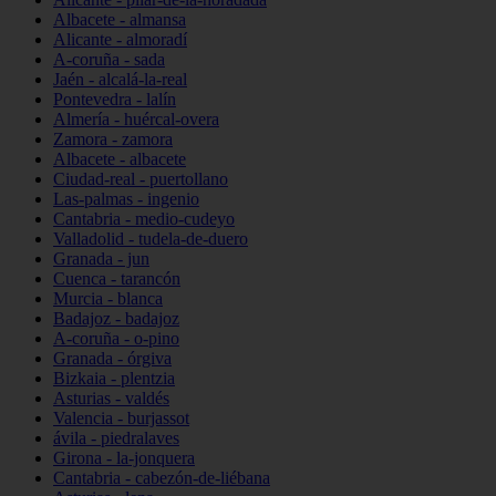
Albacete - almansa
Alicante - almoradí
A-coruña - sada
Jaén - alcalá-la-real
Pontevedra - lalín
Almería - huércal-overa
Zamora - zamora
Albacete - albacete
Ciudad-real - puertollano
Las-palmas - ingenio
Cantabria - medio-cudeyo
Valladolid - tudela-de-duero
Granada - jun
Cuenca - tarancón
Murcia - blanca
Badajoz - badajoz
A-coruña - o-pino
Granada - órgiva
Bizkaia - plentzia
Asturias - valdés
Valencia - burjassot
ávila - piedralaves
Girona - la-jonquera
Cantabria - cabezón-de-liébana