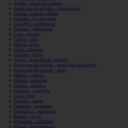
Sevilla - alcalá-de-guadaíra
Santa-cruz-de-tenerife - guía-de-isora
Madrid - collado-villalba
Alicante - la-vila-joiosa
Cantabria - torrelavega
Asturias - villaviciosa
Lugo - ribadeo
Girona - olot
Murcia - lorca
Cádiz - chipiona
Alicante - dénia
Teruel - la-puebla-de-valverde
Santa-cruz-de-tenerife - santa-cruz-de-tenerife
Santa-cruz-de-tenerife - arafo
Málaga - málaga
Málaga - estepona
Málaga - manilva
Alicante - torrevieja
León - león
Navarra - uharte
Cantabria - santander
Salamanca - salamanca
Bizkaia - getxo
Valladolid - valladolid
Málaga - benalmádena