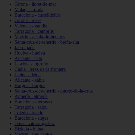
Girona - lloret-de-mar
Málaga - ronda
Barcelona - castelldefels
Girona - roses
Valencia - gandia
Tarragona - cambrils
Madrid - alcalá-de-henares
Santa-cruz-de-tenerife - breña-alta
Jaén - jaén
Huelva - huelva
Alicante - calp
La-rioja - logroño
Cádiz - jerez-de-la-frontera
Lleida - lleida
Alicante - xàbia
Burgos - burgos
Santa-cruz-de-tenerife - puerto-de-la-cruz
Almería - almería
Barcelona - terrassa
Tarragona - salou
Toledo - toledo
Barcelona - sitges
álava - vitoria-gasteiz
Bizkaia - bilbao
Madrid - tres-cantos