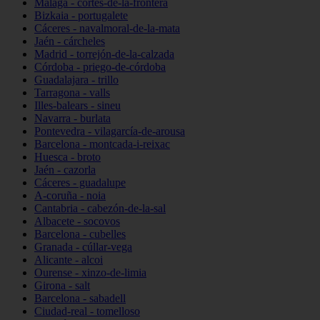
Málaga - cortes-de-la-frontera
Bizkaia - portugalete
Cáceres - navalmoral-de-la-mata
Jaén - cárcheles
Madrid - torrejón-de-la-calzada
Córdoba - priego-de-córdoba
Guadalajara - trillo
Tarragona - valls
Illes-balears - sineu
Navarra - burlata
Pontevedra - vilagarcía-de-arousa
Barcelona - montcada-i-reixac
Huesca - broto
Jaén - cazorla
Cáceres - guadalupe
A-coruña - noia
Cantabria - cabezón-de-la-sal
Albacete - socovos
Barcelona - cubelles
Granada - cúllar-vega
Alicante - alcoi
Ourense - xinzo-de-limia
Girona - salt
Barcelona - sabadell
Ciudad-real - tomelloso