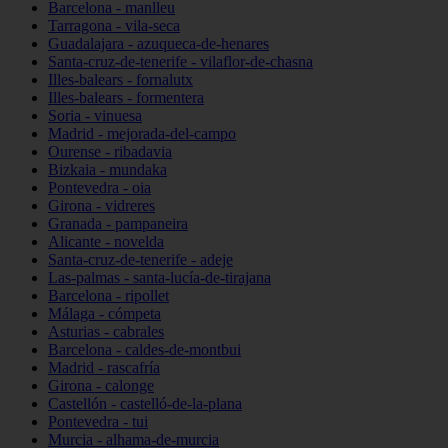
Barcelona - manlleu
Tarragona - vila-seca
Guadalajara - azuqueca-de-henares
Santa-cruz-de-tenerife - vilaflor-de-chasna
Illes-balears - fornalutx
Illes-balears - formentera
Soria - vinuesa
Madrid - mejorada-del-campo
Ourense - ribadavia
Bizkaia - mundaka
Pontevedra - oia
Girona - vidreres
Granada - pampaneira
Alicante - novelda
Santa-cruz-de-tenerife - adeje
Las-palmas - santa-lucía-de-tirajana
Barcelona - ripollet
Málaga - cómpeta
Asturias - cabrales
Barcelona - caldes-de-montbui
Madrid - rascafría
Girona - calonge
Castellón - castelló-de-la-plana
Pontevedra - tui
Murcia - alhama-de-murcia