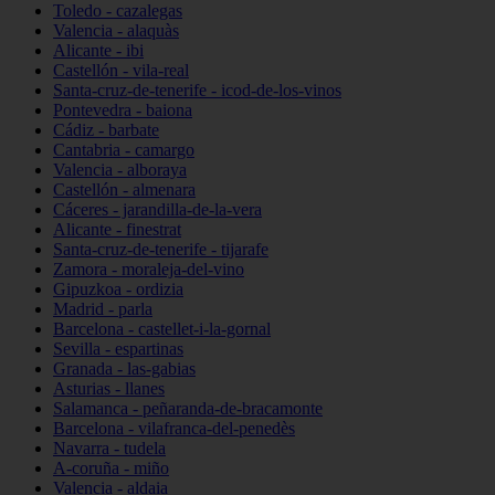
Toledo - cazalegas
Valencia - alaquàs
Alicante - ibi
Castellón - vila-real
Santa-cruz-de-tenerife - icod-de-los-vinos
Pontevedra - baiona
Cádiz - barbate
Cantabria - camargo
Valencia - alboraya
Castellón - almenara
Cáceres - jarandilla-de-la-vera
Alicante - finestrat
Santa-cruz-de-tenerife - tijarafe
Zamora - moraleja-del-vino
Gipuzkoa - ordizia
Madrid - parla
Barcelona - castellet-i-la-gornal
Sevilla - espartinas
Granada - las-gabias
Asturias - llanes
Salamanca - peñaranda-de-bracamonte
Barcelona - vilafranca-del-penedès
Navarra - tudela
A-coruña - miño
Valencia - aldaia