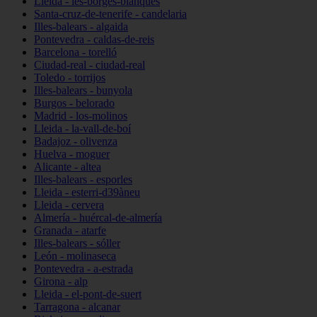
Lleida - les-borges-blanques
Santa-cruz-de-tenerife - candelaria
Illes-balears - algaida
Pontevedra - caldas-de-reis
Barcelona - torelló
Ciudad-real - ciudad-real
Toledo - torrijos
Illes-balears - bunyola
Burgos - belorado
Madrid - los-molinos
Lleida - la-vall-de-boí
Badajoz - olivenza
Huelva - moguer
Alicante - altea
Illes-balears - esporles
Lleida - esterri-d39àneu
Lleida - cervera
Almería - huércal-de-almería
Granada - atarfe
Illes-balears - sóller
León - molinaseca
Pontevedra - a-estrada
Girona - alp
Lleida - el-pont-de-suert
Tarragona - alcanar