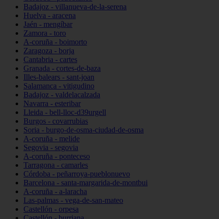
Badajoz - villanueva-de-la-serena
Huelva - aracena
Jaén - mengíbar
Zamora - toro
A-coruña - boimorto
Zaragoza - borja
Cantabria - cartes
Granada - cortes-de-baza
Illes-balears - sant-joan
Salamanca - vitigudino
Badajoz - valdelacalzada
Navarra - esteribar
Lleida - bell-lloc-d39urgell
Burgos - covarrubias
Soria - burgo-de-osma-ciudad-de-osma
A-coruña - melide
Segovia - segovia
A-coruña - ponteceso
Tarragona - camarles
Córdoba - peñarroya-pueblonuevo
Barcelona - santa-margarida-de-montbui
A-coruña - a-laracha
Las-palmas - vega-de-san-mateo
Castellón - orpesa
Castellón - burriana