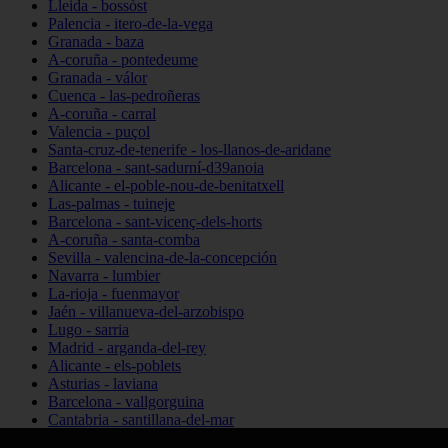
Lleida - bossòst
Palencia - itero-de-la-vega
Granada - baza
A-coruña - pontedeume
Granada - válor
Cuenca - las-pedroñeras
A-coruña - carral
Valencia - puçol
Santa-cruz-de-tenerife - los-llanos-de-aridane
Barcelona - sant-sadurní-d39anoia
Alicante - el-poble-nou-de-benitatxell
Las-palmas - tuineje
Barcelona - sant-vicenç-dels-horts
A-coruña - santa-comba
Sevilla - valencina-de-la-concepción
Navarra - lumbier
La-rioja - fuenmayor
Jaén - villanueva-del-arzobispo
Lugo - sarria
Madrid - arganda-del-rey
Alicante - els-poblets
Asturias - laviana
Barcelona - vallgorguina
Cantabria - santillana-del-mar
Zamora - santa-maría-de-la-vega