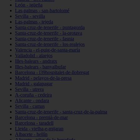
León - igüeña
Las-palmas - san-bartolomé
Sevilla - sevilla
Las-palmas - tejeda
Santa-cruz-de-tenerife - puntagorda
Santa-cruz-de-tenerife - la-orotava
Santa-cruz-de-tenerife - fasnia
Santa-cruz-de-tenerife - los-realejos
Valencia - el-puig-de-santa-maría
Valladolid - alaejos
Illes-balears - andratx
Illes-balears - banyalbufar
Barcelona - l39hospitalet-de-llobregat
Madrid - pelayos-de-la-presa
Madrid - galapagar
Sevilla - utrera
A-coruña - cedeira
Alicante - ondara
Sevilla - camas
Santa-cruz-de-tenerife - santa-cruz-de-la-palma
Barcelona - premià-de-mar
Barcelona - taradell
Lleida - vielha-e-mijaran
Albacete - hellín
Alicante - pilar-de-la-horadada