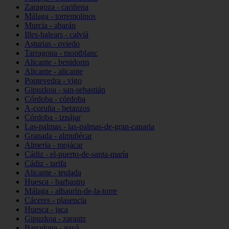
Zaragoza - cariñena
Málaga - torremolinos
Murcia - abarán
Illes-balears - calvià
Asturias - oviedo
Tarragona - montblanc
Alicante - benidorm
Alicante - alicante
Pontevedra - vigo
Gipuzkoa - san-sebastián
Córdoba - córdoba
A-coruña - betanzos
Córdoba - iznájar
Las-palmas - las-palmas-de-gran-canaria
Granada - almuñécar
Almería - mojácar
Cádiz - el-puerto-de-santa-maría
Cádiz - tarifa
Alicante - teulada
Huesca - barbastro
Málaga - alhaurín-de-la-torre
Cáceres - plasencia
Huesca - jaca
Gipuzkoa - zarautz
Barcelona - gavà