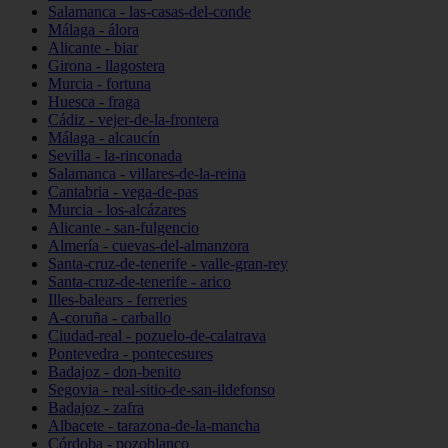
Salamanca - las-casas-del-conde
Málaga - álora
Alicante - biar
Girona - llagostera
Murcia - fortuna
Huesca - fraga
Cádiz - vejer-de-la-frontera
Málaga - alcaucín
Sevilla - la-rinconada
Salamanca - villares-de-la-reina
Cantabria - vega-de-pas
Murcia - los-alcázares
Alicante - san-fulgencio
Almería - cuevas-del-almanzora
Santa-cruz-de-tenerife - valle-gran-rey
Santa-cruz-de-tenerife - arico
Illes-balears - ferreries
A-coruña - carballo
Ciudad-real - pozuelo-de-calatrava
Pontevedra - pontecesures
Badajoz - don-benito
Segovia - real-sitio-de-san-ildefonso
Badajoz - zafra
Albacete - tarazona-de-la-mancha
Córdoba - pozoblanco