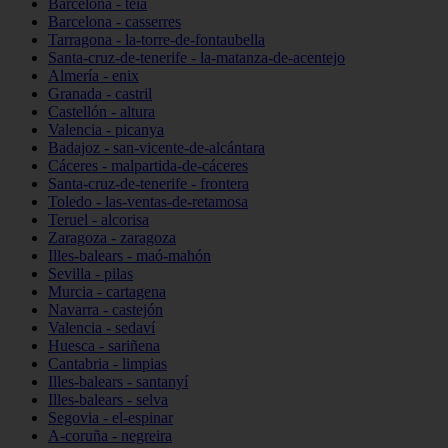
Barcelona - teià
Barcelona - casserres
Tarragona - la-torre-de-fontaubella
Santa-cruz-de-tenerife - la-matanza-de-acentejo
Almería - enix
Granada - castril
Castellón - altura
Valencia - picanya
Badajoz - san-vicente-de-alcántara
Cáceres - malpartida-de-cáceres
Santa-cruz-de-tenerife - frontera
Toledo - las-ventas-de-retamosa
Teruel - alcorisa
Zaragoza - zaragoza
Illes-balears - maó-mahón
Sevilla - pilas
Murcia - cartagena
Navarra - castejón
Valencia - sedaví
Huesca - sariñena
Cantabria - limpias
Illes-balears - santanyí
Illes-balears - selva
Segovia - el-espinar
A-coruña - negreira