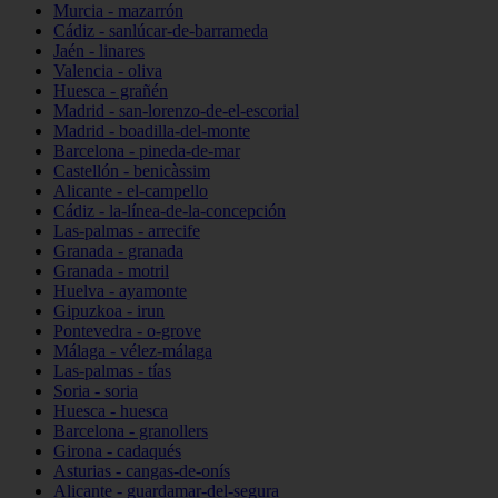
Murcia - mazarrón
Cádiz - sanlúcar-de-barrameda
Jaén - linares
Valencia - oliva
Huesca - grañén
Madrid - san-lorenzo-de-el-escorial
Madrid - boadilla-del-monte
Barcelona - pineda-de-mar
Castellón - benicàssim
Alicante - el-campello
Cádiz - la-línea-de-la-concepción
Las-palmas - arrecife
Granada - granada
Granada - motril
Huelva - ayamonte
Gipuzkoa - irun
Pontevedra - o-grove
Málaga - vélez-málaga
Las-palmas - tías
Soria - soria
Huesca - huesca
Barcelona - granollers
Girona - cadaqués
Asturias - cangas-de-onís
Alicante - guardamar-del-segura