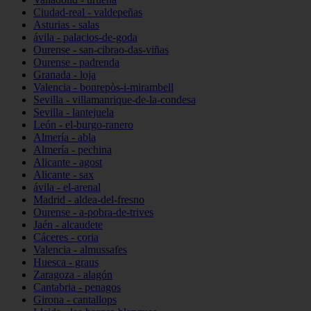
Ciudad-real - valdepeñas
Asturias - salas
ávila - palacios-de-goda
Ourense - san-cibrao-das-viñas
Ourense - padrenda
Granada - loja
Valencia - bonrepòs-i-mirambell
Sevilla - villamanrique-de-la-condesa
Sevilla - lantejuela
León - el-burgo-ranero
Almería - abla
Almería - pechina
Alicante - agost
Alicante - sax
ávila - el-arenal
Madrid - aldea-del-fresno
Ourense - a-pobra-de-trives
Jaén - alcaudete
Cáceres - coria
Valencia - almussafes
Huesca - graus
Zaragoza - alagón
Cantabria - penagos
Girona - cantallops