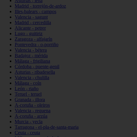
Asturias - lena
Madrid - torrejón-de-ardoz
Illes-balears - campos
Valencia - sagunt
Madrid - cercedilla
Alicante - petrer
Lugo - guitiriz
Zaragoza - alfajarín
Pontevedra - o-porriño
Valencia - bétera
Badajoz - mérida
Málaga - frigiliana
Córdoba - puente-genil
Asturias - ribadesella
Valencia - chulilla
Málaga - coín
León - riaño
Teruel - teruel
Granada - illora
A-coruña - oleiros
Valencia - requena
A-coruña - arzúa
Murcia - yecla
Tarragona - el-pla-de-santa-maria
Ceuta - ceuta