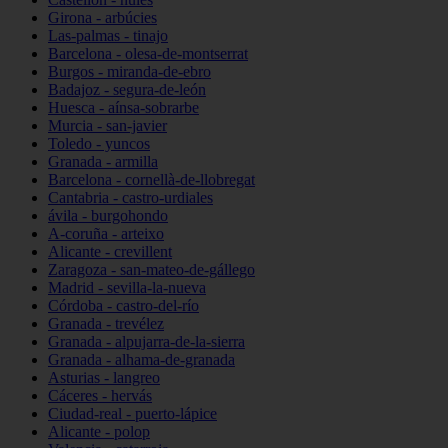
Girona - arbúcies
Las-palmas - tinajo
Barcelona - olesa-de-montserrat
Burgos - miranda-de-ebro
Badajoz - segura-de-león
Huesca - aínsa-sobrarbe
Murcia - san-javier
Toledo - yuncos
Granada - armilla
Barcelona - cornellà-de-llobregat
Cantabria - castro-urdiales
ávila - burgohondo
A-coruña - arteixo
Alicante - crevillent
Zaragoza - san-mateo-de-gállego
Madrid - sevilla-la-nueva
Córdoba - castro-del-río
Granada - trevélez
Granada - alpujarra-de-la-sierra
Granada - alhama-de-granada
Asturias - langreo
Cáceres - hervás
Ciudad-real - puerto-lápice
Alicante - polop