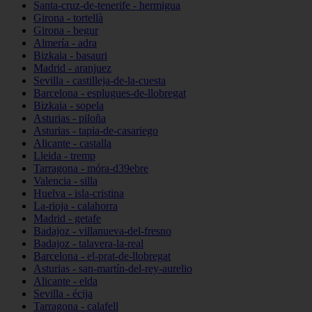
Santa-cruz-de-tenerife - hermigua
Girona - tortellà
Girona - begur
Almería - adra
Bizkaia - basauri
Madrid - aranjuez
Sevilla - castilleja-de-la-cuesta
Barcelona - esplugues-de-llobregat
Bizkaia - sopela
Asturias - piloña
Asturias - tapia-de-casariego
Alicante - castalla
Lleida - tremp
Tarragona - móra-d39ebre
Valencia - silla
Huelva - isla-cristina
La-rioja - calahorra
Madrid - getafe
Badajoz - villanueva-del-fresno
Badajoz - talavera-la-real
Barcelona - el-prat-de-llobregat
Asturias - san-martín-del-rey-aurelio
Alicante - elda
Sevilla - écija
Tarragona - calafell