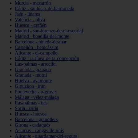
Murcia - mazarrón
Cádiz - sanlúcar-de-barrameda
Jaén - linares
Valencia - oliva
Huesca - grañén
Madrid - san-lorenzo-de-el-escorial
Madrid - boadilla-del-monte
Barcelona - pineda-de-mar
Castellón - benicàssim
Alicante - el-campello
Cádiz - la-línea-de-la-concepción
Las-palmas - arrecife
Granada - granada
Granada - motril
Huelva - ayamonte
Gipuzkoa - irun
Pontevedra - o-grove
Málaga - vélez-málaga
Las-palmas - tías
Soria - soria
Huesca - huesca
Barcelona - granollers
Girona - cadaqués
Asturias - cangas-de-onís
Alicante - guardamar-del-segura