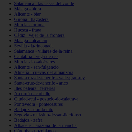
Salamanca - las-casas-del-conde
Málaga - álora
Alicante - biar
Girona - llagostera
Murcia - fortuna
Huesca - fraga
Cádiz - vejer-de-la-frontera
Málaga - alcaucín
Sevilla - la-rinconada
Salamanca - villares-de-la-reina
Cantabria - vega-de-pas
Murcia - los-alcázares
Alicante - san-fulgencio
Almería - cuevas-del-almanzora
Santa-cruz-de-tenerife - valle-gran-rey
Santa-cruz-de-tenerife - arico
Illes-balears - ferreries
A-coruña - carballo
Ciudad-real - pozuelo-de-calatrava
Pontevedra - pontecesures
Badajoz - don-benito
Segovia - real-sitio-de-san-ildefonso
Badajoz - zafra
Albacete - tarazona-de-la-mancha
Córdoba - pozoblanco