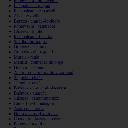
Pontevedra - pontevedra
Las-palmas - mogán
Illes-balears - es-castell
Alicante - villena
Burgos - aranda-de-duero
Pontevedra - cambados
Cáceres - trujillo
Illes-balears - felanitx
Sevilla - bormujos
Ourense - celanova
Granada - pinos-genil
Murcia - mula
Madrid - colmenar-de-oreja
Huelva - calañas
A-coruña - a-pobra-do-caramiñal
Segovia - chañe
Teruel - camañas
Badajoz - la-roca-de-la-sierra
Badajoz - guareña
Cáceres - caminomorisco
Ciudad-real - malagón
Asturias - mieres
Huesca - castejón-de-sos
Cantabria - hazas-de-cesto
Pontevedra - arbo