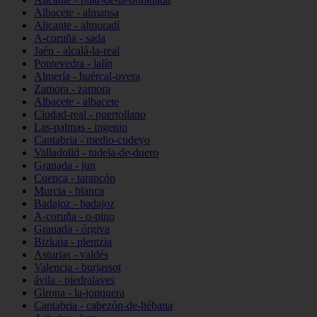
Albacete - almansa
Alicante - almoradí
A-coruña - sada
Jaén - alcalá-la-real
Pontevedra - lalín
Almería - huércal-overa
Zamora - zamora
Albacete - albacete
Ciudad-real - puertollano
Las-palmas - ingenio
Cantabria - medio-cudeyo
Valladolid - tudela-de-duero
Granada - jun
Cuenca - tarancón
Murcia - blanca
Badajoz - badajoz
A-coruña - o-pino
Granada - órgiva
Bizkaia - plentzia
Asturias - valdés
Valencia - burjassot
ávila - piedralaves
Girona - la-jonquera
Cantabria - cabezón-de-liébana