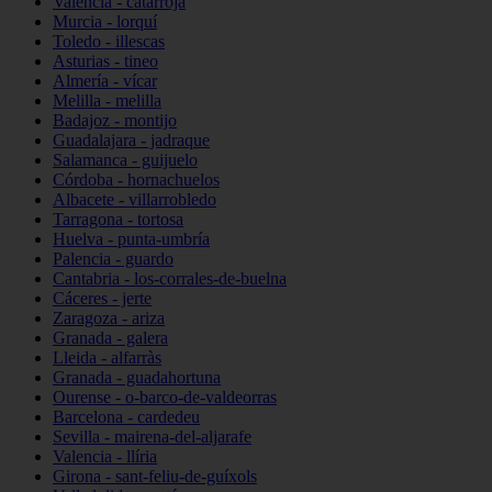
Valencia - catarroja
Murcia - lorquí
Toledo - illescas
Asturias - tineo
Almería - vícar
Melilla - melilla
Badajoz - montijo
Guadalajara - jadraque
Salamanca - guijuelo
Córdoba - hornachuelos
Albacete - villarrobledo
Tarragona - tortosa
Huelva - punta-umbría
Palencia - guardo
Cantabria - los-corrales-de-buelna
Cáceres - jerte
Zaragoza - ariza
Granada - galera
Lleida - alfarràs
Granada - guadahortuna
Ourense - o-barco-de-valdeorras
Barcelona - cardedeu
Sevilla - mairena-del-aljarafe
Valencia - llíria
Girona - sant-feliu-de-guíxols