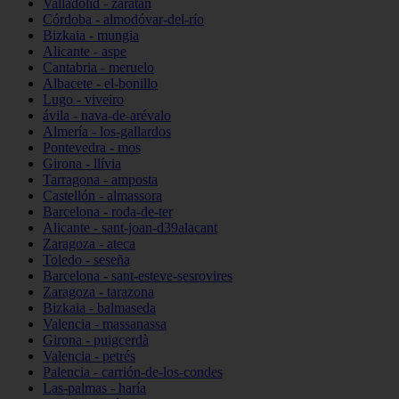
Valladolid - zaratán
Córdoba - almodóvar-del-río
Bizkaia - mungia
Alicante - aspe
Cantabria - meruelo
Albacete - el-bonillo
Lugo - viveiro
ávila - nava-de-arévalo
Almería - los-gallardos
Pontevedra - mos
Girona - llívia
Tarragona - amposta
Castellón - almassora
Barcelona - roda-de-ter
Alicante - sant-joan-d39alacant
Zaragoza - ateca
Toledo - seseña
Barcelona - sant-esteve-sesrovires
Zaragoza - tarazona
Bizkaia - balmaseda
Valencia - massanassa
Girona - puigcerdà
Valencia - petrés
Palencia - carrión-de-los-condes
Las-palmas - haría