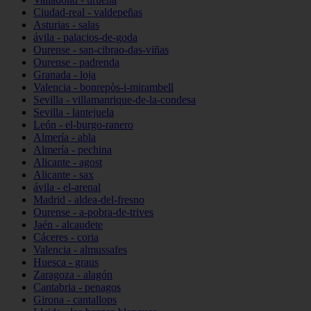
Ciudad-real - valdepeñas
Asturias - salas
ávila - palacios-de-goda
Ourense - san-cibrao-das-viñas
Ourense - padrenda
Granada - loja
Valencia - bonrepòs-i-mirambell
Sevilla - villamanrique-de-la-condesa
Sevilla - lantejuela
León - el-burgo-ranero
Almería - abla
Almería - pechina
Alicante - agost
Alicante - sax
ávila - el-arenal
Madrid - aldea-del-fresno
Ourense - a-pobra-de-trives
Jaén - alcaudete
Cáceres - coria
Valencia - almussafes
Huesca - graus
Zaragoza - alagón
Cantabria - penagos
Girona - cantallops