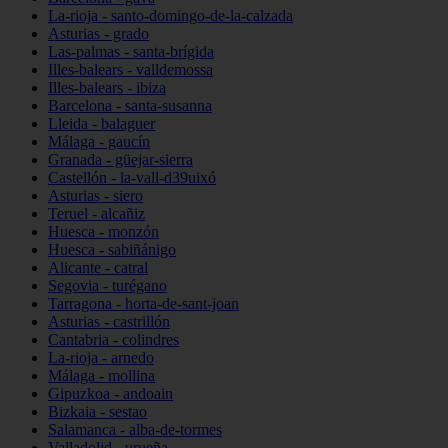
La-rioja - santo-domingo-de-la-calzada
Asturias - grado
Las-palmas - santa-brígida
Illes-balears - valldemossa
Illes-balears - ibiza
Barcelona - santa-susanna
Lleida - balaguer
Málaga - gaucín
Granada - güejar-sierra
Castellón - la-vall-d39uixó
Asturias - siero
Teruel - alcañiz
Huesca - monzón
Huesca - sabiñánigo
Alicante - catral
Segovia - turégano
Tarragona - horta-de-sant-joan
Asturias - castrillón
Cantabria - colindres
La-rioja - arnedo
Málaga - mollina
Gipuzkoa - andoain
Bizkaia - sestao
Salamanca - alba-de-tormes
Valladolid - urueña