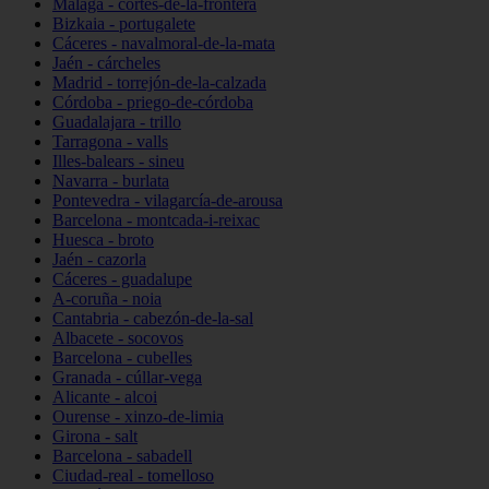
Málaga - cortes-de-la-frontera
Bizkaia - portugalete
Cáceres - navalmoral-de-la-mata
Jaén - cárcheles
Madrid - torrejón-de-la-calzada
Córdoba - priego-de-córdoba
Guadalajara - trillo
Tarragona - valls
Illes-balears - sineu
Navarra - burlata
Pontevedra - vilagarcía-de-arousa
Barcelona - montcada-i-reixac
Huesca - broto
Jaén - cazorla
Cáceres - guadalupe
A-coruña - noia
Cantabria - cabezón-de-la-sal
Albacete - socovos
Barcelona - cubelles
Granada - cúllar-vega
Alicante - alcoi
Ourense - xinzo-de-limia
Girona - salt
Barcelona - sabadell
Ciudad-real - tomelloso