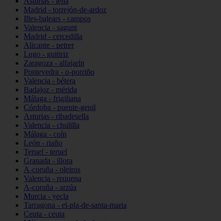
Asturias - lena
Madrid - torrejón-de-ardoz
Illes-balears - campos
Valencia - sagunt
Madrid - cercedilla
Alicante - petrer
Lugo - guitiriz
Zaragoza - alfajarín
Pontevedra - o-porriño
Valencia - bétera
Badajoz - mérida
Málaga - frigiliana
Córdoba - puente-genil
Asturias - ribadesella
Valencia - chulilla
Málaga - coín
León - riaño
Teruel - teruel
Granada - illora
A-coruña - oleiros
Valencia - requena
A-coruña - arzúa
Murcia - yecla
Tarragona - el-pla-de-santa-maria
Ceuta - ceuta