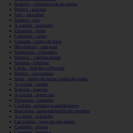
Badajoz - villanueva-de-la-serena
Huelva - aracena
Jaén - mengíbar
Zamora - toro
A-coruña - boimorto
Zaragoza - borja
Cantabria - cartes
Granada - cortes-de-baza
Illes-balears - sant-joan
Salamanca - vitigudino
Badajoz - valdelacalzada
Navarra - esteribar
Lleida - bell-lloc-d39urgell
Burgos - covarrubias
Soria - burgo-de-osma-ciudad-de-osma
A-coruña - melide
Segovia - segovia
A-coruña - ponteceso
Tarragona - camarles
Córdoba - peñarroya-pueblonuevo
Barcelona - santa-margarida-de-montbui
A-coruña - a-laracha
Las-palmas - vega-de-san-mateo
Castellón - orpesa
Castellón - burriana