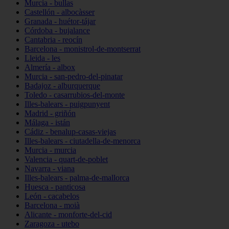
Murcia - bullas
Castellón - albocàsser
Granada - huétor-tájar
Córdoba - bujalance
Cantabria - reocín
Barcelona - monistrol-de-montserrat
Lleida - les
Almería - albox
Murcia - san-pedro-del-pinatar
Badajoz - alburquerque
Toledo - casarrubios-del-monte
Illes-balears - puigpunyent
Madrid - griñón
Málaga - istán
Cádiz - benalup-casas-viejas
Illes-balears - ciutadella-de-menorca
Murcia - murcia
Valencia - quart-de-poblet
Navarra - viana
Illes-balears - palma-de-mallorca
Huesca - panticosa
León - cacabelos
Barcelona - moià
Alicante - monforte-del-cid
Zaragoza - utebo