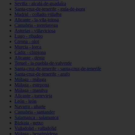
Sevilla - alcalá-de-guadaíra
Santa-cruz-de-tenerife - guía-de-isora
Madrid - collado-villalba
Alicante - la-vila-joiosa
Cantabria - torrelavega
Asturias - villaviciosa
Lugo - ribadeo
Girona - olot
Murcia - lorca
Cádiz - chipiona
Alicante - dénia
Teruel - la-puebla-de-valverde
Santa-cruz-de-tenerife - santa-cruz-de-tenerife
Santa-cruz-de-tenerife - arafo
Málaga - málaga
Málaga - estepona
Málaga - manilva
Alicante - torrevieja
León - león
Navarra - uharte
Cantabria - santander
Salamanca - salamanca
Bizkaia - getxo
Valladolid - valladolid
Málaga - benalmádena