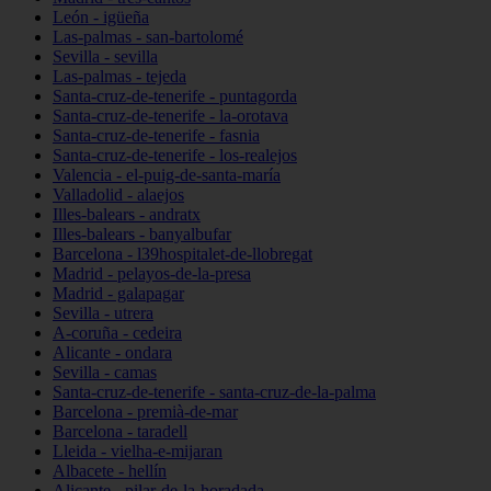
León - igüeña
Las-palmas - san-bartolomé
Sevilla - sevilla
Las-palmas - tejeda
Santa-cruz-de-tenerife - puntagorda
Santa-cruz-de-tenerife - la-orotava
Santa-cruz-de-tenerife - fasnia
Santa-cruz-de-tenerife - los-realejos
Valencia - el-puig-de-santa-maría
Valladolid - alaejos
Illes-balears - andratx
Illes-balears - banyalbufar
Barcelona - l39hospitalet-de-llobregat
Madrid - pelayos-de-la-presa
Madrid - galapagar
Sevilla - utrera
A-coruña - cedeira
Alicante - ondara
Sevilla - camas
Santa-cruz-de-tenerife - santa-cruz-de-la-palma
Barcelona - premià-de-mar
Barcelona - taradell
Lleida - vielha-e-mijaran
Albacete - hellín
Alicante - pilar-de-la-horadada