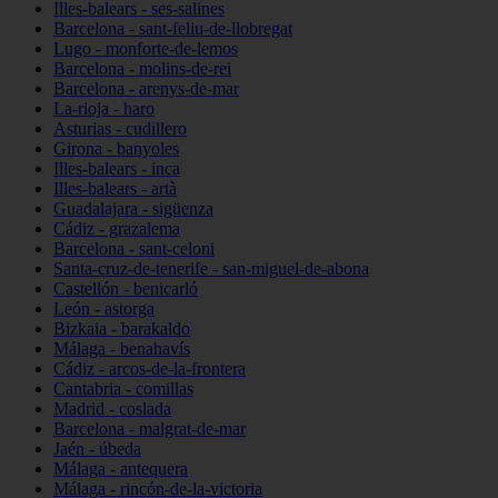
Illes-balears - ses-salines
Barcelona - sant-feliu-de-llobregat
Lugo - monforte-de-lemos
Barcelona - molins-de-rei
Barcelona - arenys-de-mar
La-rioja - haro
Asturias - cudillero
Girona - banyoles
Illes-balears - inca
Illes-balears - artà
Guadalajara - sigüenza
Cádiz - grazalema
Barcelona - sant-celoni
Santa-cruz-de-tenerife - san-miguel-de-abona
Castellón - benicarló
León - astorga
Bizkaia - barakaldo
Málaga - benahavís
Cádiz - arcos-de-la-frontera
Cantabria - comillas
Madrid - coslada
Barcelona - malgrat-de-mar
Jaén - úbeda
Málaga - antequera
Málaga - rincón-de-la-victoria