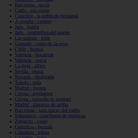
Barcelona - navàs
Cádiz - san-roque
Castellón - la-pobla-de-benifassà
A-coruña - cambre
Jaén - bailén
Jaén - santisteban-del-puerto
Las-palmas - telde
Granada - cenes-de-la-vega
Cádiz - bornos
Valencia - bocairent
Valencia - sueca
La-rioja - alfaro
Sevilla - osuna
Navarra - ribaforada
Toledo - urda
Madrid - lozoya
Girona - argelaguer
Girona - torroella-de-montgrí
Madrid - daganzo-de-arriba
Barcelona - sant-quirze-del-vallès
Salamanca - castellanos-de-moriscos
Zaragoza - caspe
Gipuzkoa - beasain
Gipuzkoa - tolosa
Castellón - nules