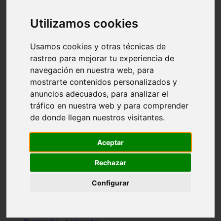
Valencia - valencia
Málaga - nerja
Utilizamos cookies
Girona - blanes
A-coruña - santiago-de-compostela
Málaga - marbella
Usamos cookies y otras técnicas de
Tarragona - tarragona
rastreo para mejorar tu experiencia de
Asturias - gijón
navegación en nuestra web, para
Girona - figueres
Alicante - santa-pola
mostrarte contenidos personalizados y
Madrid - leganés
anuncios adecuados, para analizar el
Almería - roquetas-de-mar
tráfico en nuestra web y para comprender
Girona - tossa-de-mar
Barcelona - sant-cugat-del-vallès
de donde llegan nuestros visitantes.
Alicante - l39alfàs-del-pi
Barcelona - vilanova-i-la-geltrú
Illes-balears - alcúdia
Aceptar
Castellón - peñíscola
Barcelona - mataró
Rechazar
ávila - ávila
Illes-balears - sant-antoni-de-portmany
Configurar
Illes-balears - sant-josep-de-sa-talaia
Tarragona - reus
Barcelona - badalona
Santa-cruz-de-tenerife - san-cristóbal-de-la-laguna