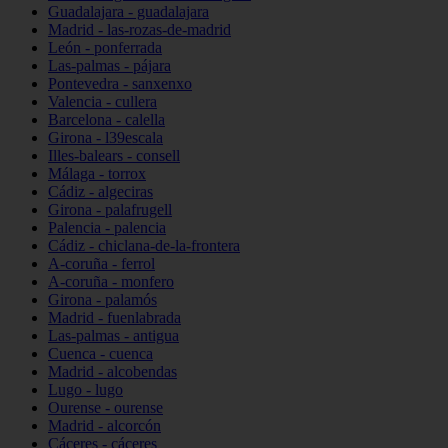
Guadalajara - guadalajara
Madrid - las-rozas-de-madrid
León - ponferrada
Las-palmas - pájara
Pontevedra - sanxenxo
Valencia - cullera
Barcelona - calella
Girona - l39escala
Illes-balears - consell
Málaga - torrox
Cádiz - algeciras
Girona - palafrugell
Palencia - palencia
Cádiz - chiclana-de-la-frontera
A-coruña - ferrol
A-coruña - monfero
Girona - palamós
Madrid - fuenlabrada
Las-palmas - antigua
Cuenca - cuenca
Madrid - alcobendas
Lugo - lugo
Ourense - ourense
Madrid - alcorcón
Cáceres - cáceres