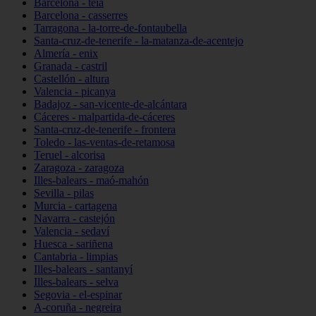
Barcelona - teià
Barcelona - casserres
Tarragona - la-torre-de-fontaubella
Santa-cruz-de-tenerife - la-matanza-de-acentejo
Almería - enix
Granada - castril
Castellón - altura
Valencia - picanya
Badajoz - san-vicente-de-alcántara
Cáceres - malpartida-de-cáceres
Santa-cruz-de-tenerife - frontera
Toledo - las-ventas-de-retamosa
Teruel - alcorisa
Zaragoza - zaragoza
Illes-balears - maó-mahón
Sevilla - pilas
Murcia - cartagena
Navarra - castejón
Valencia - sedaví
Huesca - sariñena
Cantabria - limpias
Illes-balears - santanyí
Illes-balears - selva
Segovia - el-espinar
A-coruña - negreira