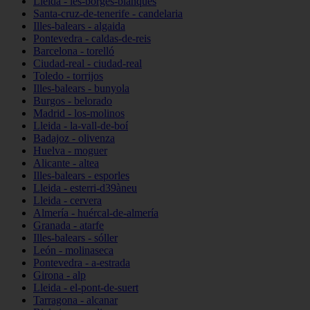
Lleida - les-borges-blanques
Santa-cruz-de-tenerife - candelaria
Illes-balears - algaida
Pontevedra - caldas-de-reis
Barcelona - torelló
Ciudad-real - ciudad-real
Toledo - torrijos
Illes-balears - bunyola
Burgos - belorado
Madrid - los-molinos
Lleida - la-vall-de-boí
Badajoz - olivenza
Huelva - moguer
Alicante - altea
Illes-balears - esporles
Lleida - esterri-d39àneu
Lleida - cervera
Almería - huércal-de-almería
Granada - atarfe
Illes-balears - sóller
León - molinaseca
Pontevedra - a-estrada
Girona - alp
Lleida - el-pont-de-suert
Tarragona - alcanar