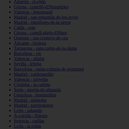
Almería - el-ejido
Girona - castelló-d39empúries
Valencia - benaguasil
Madrid - san-sebastián-de-los-reyes
Madrid - miraflores-de-la-sierra
Cádiz - rota
Girona - castell-platja-d39aro
Ourense - san-cristovo-de-cea
Alicante - benissa
Tarragona - sant-carles-de-la-ràpita
Barcelona - vic
Valencia - alfafar
Sevilla - lebrija
Barcelona - santa-coloma-de-gramenet
Madrid - valdemorillo
Valencia - xirivella
Córdoba - la-carlota
Soria - morón-de-almazán
Gipuzkoa - hondarribia
Madrid - móstoles
Madrid - torrelodones
León - sahagún
A-coruña - fisterra
Segovia - cuéllar
León - la-robla