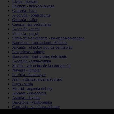
Lleida - bossòst
Palencia - itero-de-la-vega
Granada - baza
A-coruña - pontedeume
Granada - válor
Cuenca - las-pedroñeras
A-coruña - carral
Valencia - puçol
Santa-cruz-de-tenerife - los-llanos-de-aridane
Barcelona - sant-sadurní-d39anoia
Alicante - el-poble-nou-de-benitatxell
Las-palmas - tuineje
Barcelona - sant-vicenç-dels-horts
A-coruña - santa-comba
Sevilla - valencina-de-la-concepción
Navarra - lumbier
La-rioja - fuenmayor
Jaén - villanueva-del-arzobispo
Lugo - sarria
Madrid - arganda-del-rey
Alicante - els-poblets
Asturias - laviana
Barcelona - vallgorguina
Cantabria - santillana-del-mar
Zamora - santa-maría-de-la-vega