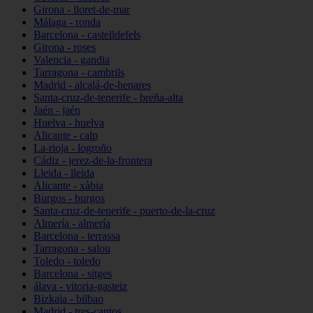
Girona - lloret-de-mar
Málaga - ronda
Barcelona - castelldefels
Girona - roses
Valencia - gandia
Tarragona - cambrils
Madrid - alcalá-de-henares
Santa-cruz-de-tenerife - breña-alta
Jaén - jaén
Huelva - huelva
Alicante - calp
La-rioja - logroño
Cádiz - jerez-de-la-frontera
Lleida - lleida
Alicante - xàbia
Burgos - burgos
Santa-cruz-de-tenerife - puerto-de-la-cruz
Almería - almería
Barcelona - terrassa
Tarragona - salou
Toledo - toledo
Barcelona - sitges
álava - vitoria-gasteiz
Bizkaia - bilbao
Madrid - tres-cantos