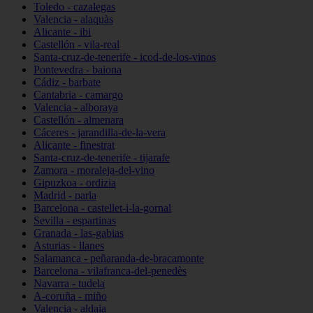
Toledo - cazalegas
Valencia - alaquàs
Alicante - ibi
Castellón - vila-real
Santa-cruz-de-tenerife - icod-de-los-vinos
Pontevedra - baiona
Cádiz - barbate
Cantabria - camargo
Valencia - alboraya
Castellón - almenara
Cáceres - jarandilla-de-la-vera
Alicante - finestrat
Santa-cruz-de-tenerife - tijarafe
Zamora - moraleja-del-vino
Gipuzkoa - ordizia
Madrid - parla
Barcelona - castellet-i-la-gornal
Sevilla - espartinas
Granada - las-gabias
Asturias - llanes
Salamanca - peñaranda-de-bracamonte
Barcelona - vilafranca-del-penedès
Navarra - tudela
A-coruña - miño
Valencia - aldaia