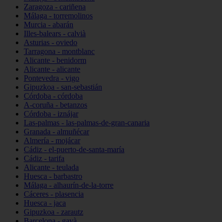
Zaragoza - cariñena
Málaga - torremolinos
Murcia - abarán
Illes-balears - calvià
Asturias - oviedo
Tarragona - montblanc
Alicante - benidorm
Alicante - alicante
Pontevedra - vigo
Gipuzkoa - san-sebastián
Córdoba - córdoba
A-coruña - betanzos
Córdoba - iznájar
Las-palmas - las-palmas-de-gran-canaria
Granada - almuñécar
Almería - mojácar
Cádiz - el-puerto-de-santa-maría
Cádiz - tarifa
Alicante - teulada
Huesca - barbastro
Málaga - alhaurín-de-la-torre
Cáceres - plasencia
Huesca - jaca
Gipuzkoa - zarautz
Barcelona - gavà