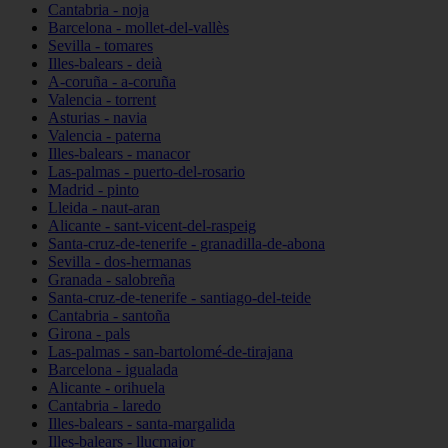
Cantabria - noja
Barcelona - mollet-del-vallès
Sevilla - tomares
Illes-balears - deià
A-coruña - a-coruña
Valencia - torrent
Asturias - navia
Valencia - paterna
Illes-balears - manacor
Las-palmas - puerto-del-rosario
Madrid - pinto
Lleida - naut-aran
Alicante - sant-vicent-del-raspeig
Santa-cruz-de-tenerife - granadilla-de-abona
Sevilla - dos-hermanas
Granada - salobreña
Santa-cruz-de-tenerife - santiago-del-teide
Cantabria - santoña
Girona - pals
Las-palmas - san-bartolomé-de-tirajana
Barcelona - igualada
Alicante - orihuela
Cantabria - laredo
Illes-balears - santa-margalida
Illes-balears - llucmajor