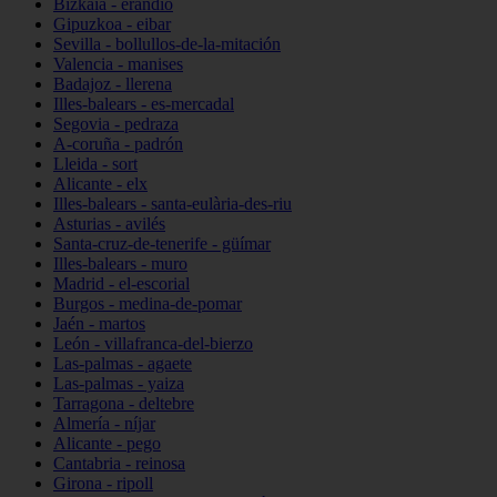
Bizkaia - erandio
Gipuzkoa - eibar
Sevilla - bollullos-de-la-mitación
Valencia - manises
Badajoz - llerena
Illes-balears - es-mercadal
Segovia - pedraza
A-coruña - padrón
Lleida - sort
Alicante - elx
Illes-balears - santa-eulària-des-riu
Asturias - avilés
Santa-cruz-de-tenerife - güímar
Illes-balears - muro
Madrid - el-escorial
Burgos - medina-de-pomar
Jaén - martos
León - villafranca-del-bierzo
Las-palmas - agaete
Las-palmas - yaiza
Tarragona - deltebre
Almería - níjar
Alicante - pego
Cantabria - reinosa
Girona - ripoll