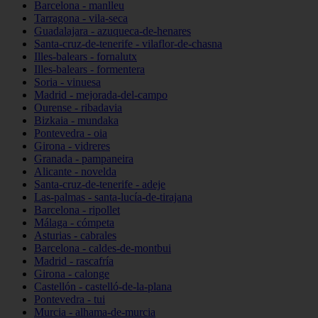
Barcelona - manlleu
Tarragona - vila-seca
Guadalajara - azuqueca-de-henares
Santa-cruz-de-tenerife - vilaflor-de-chasna
Illes-balears - fornalutx
Illes-balears - formentera
Soria - vinuesa
Madrid - mejorada-del-campo
Ourense - ribadavia
Bizkaia - mundaka
Pontevedra - oia
Girona - vidreres
Granada - pampaneira
Alicante - novelda
Santa-cruz-de-tenerife - adeje
Las-palmas - santa-lucía-de-tirajana
Barcelona - ripollet
Málaga - cómpeta
Asturias - cabrales
Barcelona - caldes-de-montbui
Madrid - rascafría
Girona - calonge
Castellón - castelló-de-la-plana
Pontevedra - tui
Murcia - alhama-de-murcia