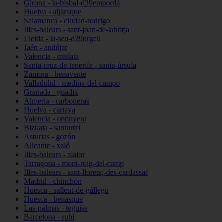
Girona - la-bisbal-d39empordà
Huelva - aljaraque
Salamanca - ciudad-rodrigo
Illes-balears - sant-joan-de-labritja
Lleida - la-seu-d39urgell
Jaén - andújar
Valencia - mislata
Santa-cruz-de-tenerife - santa-úrsula
Zamora - benavente
Valladolid - medina-del-campo
Granada - guadix
Almería - carboneras
Huelva - cartaya
Valencia - ontinyent
Bizkaia - santurtzi
Asturias - gozón
Alicante - xaló
Illes-balears - alaior
Tarragona - mont-roig-del-camp
Illes-balears - sant-llorenç-des-cardassar
Madrid - chinchón
Huesca - sallent-de-gállego
Huesca - benasque
Las-palmas - teguise
Barcelona - rubí