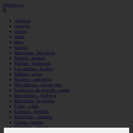
cafeetico.es
☰
cafeteras
consejos
recetas
salud
tipos
tutorial
Barcelona - barcelona
Madrid - madrid
Málaga - fuengirola
Las-palmas - la-oliva
Málaga - mijas
Navarra - pamplona
Illes-balears - son-servera
Santa-cruz-de-tenerife - arona
Illes-balears - pollença
Barcelona - la-garriga
Cádiz - cádiz
Palencia - frómista
Barcelona - manresa
Girona - girona
Castellón - vinaròs
Illes-balears - capdepera