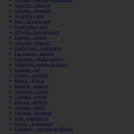
Albacete - almansa
Alicante - almoradí
A-coruña - sada
Jaén - alcalá-la-real
Pontevedra - lalín
Almería - huércal-overa
Zamora - zamora
Albacete - albacete
Ciudad-real - puertollano
Las-palmas - ingenio
Cantabria - medio-cudeyo
Valladolid - tudela-de-duero
Granada - jun
Cuenca - tarancón
Murcia - blanca
Badajoz - badajoz
A-coruña - o-pino
Granada - órgiva
Bizkaia - plentzia
Asturias - valdés
Valencia - burjassot
ávila - piedralaves
Girona - la-jonquera
Cantabria - cabezón-de-liébana