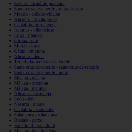
Sevilla - alcalá-de-guadaíra
Santa-cruz-de-tenerife - guía-de-isora
Madrid - collado-villalba
Alicante - la-vila-joiosa
Cantabria - torrelavega
Asturias - villaviciosa
Lugo - ribadeo
Girona - olot
Murcia - lorca
Cádiz - chipiona
Alicante - dénia
Teruel - la-puebla-de-valverde
Santa-cruz-de-tenerife - santa-cruz-de-tenerife
Santa-cruz-de-tenerife - arafo
Málaga - málaga
Málaga - estepona
Málaga - manilva
Alicante - torrevieja
León - león
Navarra - uharte
Cantabria - santander
Salamanca - salamanca
Bizkaia - getxo
Valladolid - valladolid
Málaga - benalmádena