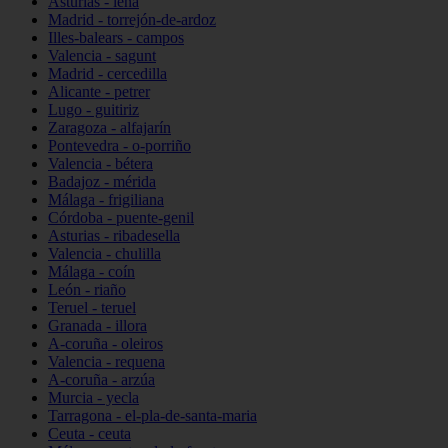
Asturias - lena
Madrid - torrejón-de-ardoz
Illes-balears - campos
Valencia - sagunt
Madrid - cercedilla
Alicante - petrer
Lugo - guitiriz
Zaragoza - alfajarín
Pontevedra - o-porriño
Valencia - bétera
Badajoz - mérida
Málaga - frigiliana
Córdoba - puente-genil
Asturias - ribadesella
Valencia - chulilla
Málaga - coín
León - riaño
Teruel - teruel
Granada - illora
A-coruña - oleiros
Valencia - requena
A-coruña - arzúa
Murcia - yecla
Tarragona - el-pla-de-santa-maria
Ceuta - ceuta