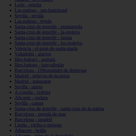
León - igüeña
Las-palmas - san-bartolomé
Sevilla - sevilla
Las-palmas - tejeda
Santa-cruz-de-tenerife - puntagorda
Santa-cruz-de-tenerife - la-orotava
Santa-cruz-de-tenerife - fasnia
Santa-cruz-de-tenerife - los-realejos
Valencia - el-puig-de-santa-maría
Valladolid - alaejos
Illes-balears - andratx
Illes-balears - banyalbufar
Barcelona - l39hospitalet-de-llobregat
Madrid - pelayos-de-la-presa
Madrid - galapagar
Sevilla - utrera
A-coruña - cedeira
Alicante - ondara
Sevilla - camas
Santa-cruz-de-tenerife - santa-cruz-de-la-palma
Barcelona - premià-de-mar
Barcelona - taradell
Lleida - vielha-e-mijaran
Albacete - hellín
Alicante - pilar-de-la-horadada