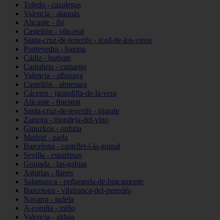
Toledo - cazalegas
Valencia - alaquàs
Alicante - ibi
Castellón - vila-real
Santa-cruz-de-tenerife - icod-de-los-vinos
Pontevedra - baiona
Cádiz - barbate
Cantabria - camargo
Valencia - alboraya
Castellón - almenara
Cáceres - jarandilla-de-la-vera
Alicante - finestrat
Santa-cruz-de-tenerife - tijarafe
Zamora - moraleja-del-vino
Gipuzkoa - ordizia
Madrid - parla
Barcelona - castellet-i-la-gornal
Sevilla - espartinas
Granada - las-gabias
Asturias - llanes
Salamanca - peñaranda-de-bracamonte
Barcelona - vilafranca-del-penedès
Navarra - tudela
A-coruña - miño
Valencia - aldaia