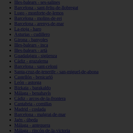
Illes-balears - ses-salines
Barcelona - sant-feliu-de-llobregat
Lugo - monforte-de-lemos
Barcelona - molins-de-rei
Barcelona - arenys-de-mar
La-rioja - haro
Asturias - cudillero
Girona - banyoles
Illes-balears - inca
Illes-balears - artà
Guadalajara - sigüenza
Cádiz - grazalema
Barcelona - sant-celoni
Santa-cruz-de-tenerife - san-miguel-de-abona
Castellón - benicarló
León - astorga
Bizkaia - barakaldo
Málaga - benahavís
Cádiz - arcos-de-la-frontera
Cantabria - comillas
Madrid - coslada
Barcelona - malgrat-de-mar
Jaén - úbeda
Málaga - antequera
Málaga - rincón-de-la-victoria