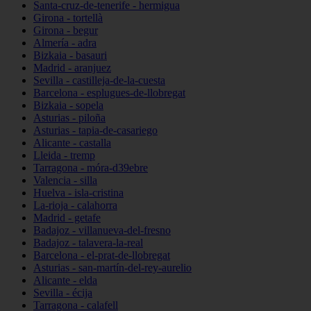
Santa-cruz-de-tenerife - hermigua
Girona - tortellà
Girona - begur
Almería - adra
Bizkaia - basauri
Madrid - aranjuez
Sevilla - castilleja-de-la-cuesta
Barcelona - esplugues-de-llobregat
Bizkaia - sopela
Asturias - piloña
Asturias - tapia-de-casariego
Alicante - castalla
Lleida - tremp
Tarragona - móra-d39ebre
Valencia - silla
Huelva - isla-cristina
La-rioja - calahorra
Madrid - getafe
Badajoz - villanueva-del-fresno
Badajoz - talavera-la-real
Barcelona - el-prat-de-llobregat
Asturias - san-martín-del-rey-aurelio
Alicante - elda
Sevilla - écija
Tarragona - calafell