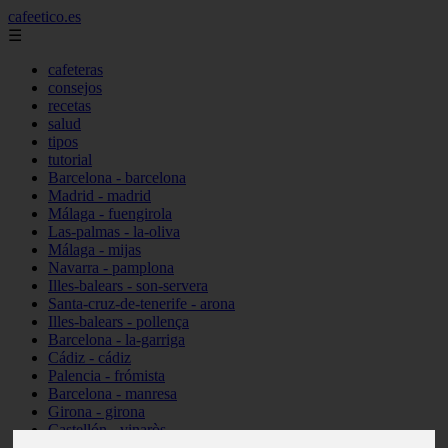
cafeetico.es
☰
cafeteras
consejos
recetas
salud
tipos
tutorial
Barcelona - barcelona
Madrid - madrid
Málaga - fuengirola
Las-palmas - la-oliva
Málaga - mijas
Navarra - pamplona
Illes-balears - son-servera
Santa-cruz-de-tenerife - arona
Illes-balears - pollença
Barcelona - la-garriga
Cádiz - cádiz
Palencia - frómista
Barcelona - manresa
Girona - girona
Castellón - vinaròs
Illes-balears - capdepera