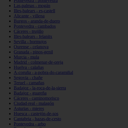
Pontevedra - pontevedra
Las-palmas - mogán
Illes-balears - es-castell
Alicante - villena
Burgos - aranda-de-duero
Pontevedra - cambados
Cáceres - trujillo
Illes-balears - felanitx
Sevilla - bormujos
Ourense - celanova
Granada - pinos-genil
Murcia - mula
Madrid - colmenar-de-oreja
Huelva - calañas
A-coruña - a-pobra-do-caramiñal
Segovia - chañe
Teruel - camañas
Badajoz - la-roca-de-la-sierra
Badajoz - guareña
Cáceres - caminomorisco
Ciudad-real - malagón
Asturias - mieres
Huesca - castejón-de-sos
Cantabria - hazas-de-cesto
Pontevedra - arbo