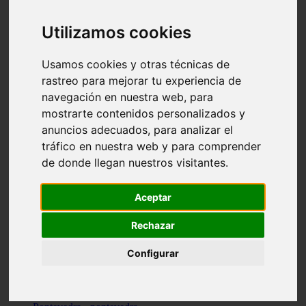
Valencia - valencia
Málaga - nerja
Utilizamos cookies
Girona - blanes
A-coruña - santiago-de-compostela
Málaga - marbella
Usamos cookies y otras técnicas de
Tarragona - tarragona
rastreo para mejorar tu experiencia de
Asturias - gijón
navegación en nuestra web, para
Girona - figueres
Alicante - santa-pola
mostrarte contenidos personalizados y
Madrid - leganés
anuncios adecuados, para analizar el
Almería - roquetas-de-mar
tráfico en nuestra web y para comprender
Girona - tossa-de-mar
Barcelona - sant-cugat-del-vallès
de donde llegan nuestros visitantes.
Alicante - l39alfàs-del-pi
Barcelona - vilanova-i-la-geltrú
Illes-balears - alcúdia
Aceptar
Castellón - peñíscola
Barcelona - mataró
Rechazar
ávila - ávila
Illes-balears - sant-antoni-de-portmany
Configurar
Illes-balears - sant-josep-de-sa-talaia
Tarragona - reus
Barcelona - badalona
Santa-cruz-de-tenerife - san-cristóbal-de-la-laguna