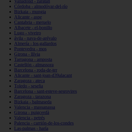
Valladolid - zaratán
Córdoba - almodóvar-del-río
Bizkaia - mungia
Alicante - aspe
Cantabria - meruelo
Albacete - el-bonillo
Lugo - viveiro
ávila - nava-de-arévalo
Almería - los-gallardos
Pontevedra - mos
Girona - llívia
Tarragona - amposta
Castellón - almassora
Barcelona - roda-de-ter
Alicante - sant-joan-d39alacant
Zaragoza - ateca
Toledo - seseña
Barcelona - sant-esteve-sesrovires
Zaragoza - tarazona
Bizkaia - balmaseda
Valencia - massanassa
Girona - puigcerdà
Valencia - petrés
Palencia - carrión-de-los-condes
Las-palmas - haría