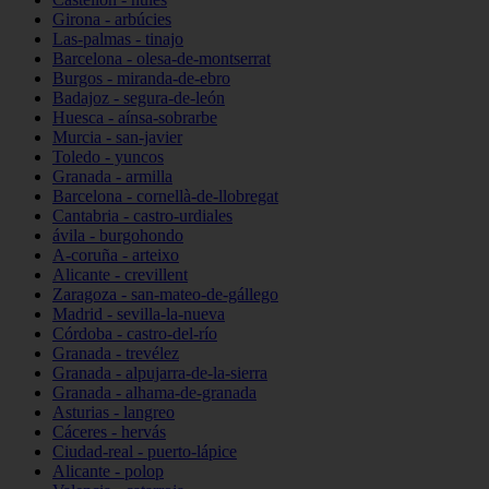
Girona - arbúcies
Las-palmas - tinajo
Barcelona - olesa-de-montserrat
Burgos - miranda-de-ebro
Badajoz - segura-de-león
Huesca - aínsa-sobrarbe
Murcia - san-javier
Toledo - yuncos
Granada - armilla
Barcelona - cornellà-de-llobregat
Cantabria - castro-urdiales
ávila - burgohondo
A-coruña - arteixo
Alicante - crevillent
Zaragoza - san-mateo-de-gállego
Madrid - sevilla-la-nueva
Córdoba - castro-del-río
Granada - trevélez
Granada - alpujarra-de-la-sierra
Granada - alhama-de-granada
Asturias - langreo
Cáceres - hervás
Ciudad-real - puerto-lápice
Alicante - polop