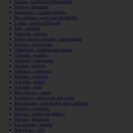
Girona - la-bisbal-d39empordà
Huelva - aljaraque
Salamanca - ciudad-rodrigo
Illes-balears - sant-joan-de-labritja
Lleida - la-seu-d39urgell
Jaén - andújar
Valencia - mislata
Santa-cruz-de-tenerife - santa-úrsula
Zamora - benavente
Valladolid - medina-del-campo
Granada - guadix
Almería - carboneras
Huelva - cartaya
Valencia - ontinyent
Bizkaia - santurtzi
Asturias - gozón
Alicante - xaló
Illes-balears - alaior
Tarragona - mont-roig-del-camp
Illes-balears - sant-llorenç-des-cardassar
Madrid - chinchón
Huesca - sallent-de-gállego
Huesca - benasque
Las-palmas - teguise
Barcelona - rubí