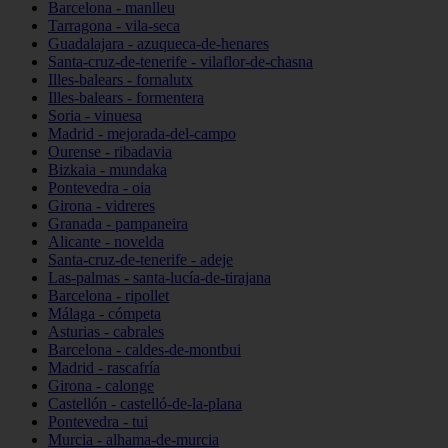
Barcelona - manlleu
Tarragona - vila-seca
Guadalajara - azuqueca-de-henares
Santa-cruz-de-tenerife - vilaflor-de-chasna
Illes-balears - fornalutx
Illes-balears - formentera
Soria - vinuesa
Madrid - mejorada-del-campo
Ourense - ribadavia
Bizkaia - mundaka
Pontevedra - oia
Girona - vidreres
Granada - pampaneira
Alicante - novelda
Santa-cruz-de-tenerife - adeje
Las-palmas - santa-lucía-de-tirajana
Barcelona - ripollet
Málaga - cómpeta
Asturias - cabrales
Barcelona - caldes-de-montbui
Madrid - rascafría
Girona - calonge
Castellón - castelló-de-la-plana
Pontevedra - tui
Murcia - alhama-de-murcia