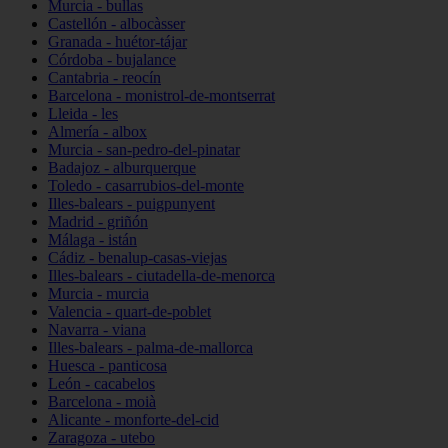
Murcia - bullas
Castellón - albocàsser
Granada - huétor-tájar
Córdoba - bujalance
Cantabria - reocín
Barcelona - monistrol-de-montserrat
Lleida - les
Almería - albox
Murcia - san-pedro-del-pinatar
Badajoz - alburquerque
Toledo - casarrubios-del-monte
Illes-balears - puigpunyent
Madrid - griñón
Málaga - istán
Cádiz - benalup-casas-viejas
Illes-balears - ciutadella-de-menorca
Murcia - murcia
Valencia - quart-de-poblet
Navarra - viana
Illes-balears - palma-de-mallorca
Huesca - panticosa
León - cacabelos
Barcelona - moià
Alicante - monforte-del-cid
Zaragoza - utebo