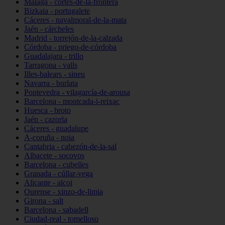
Málaga - cortes-de-la-frontera
Bizkaia - portugalete
Cáceres - navalmoral-de-la-mata
Jaén - cárcheles
Madrid - torrejón-de-la-calzada
Córdoba - priego-de-córdoba
Guadalajara - trillo
Tarragona - valls
Illes-balears - sineu
Navarra - burlata
Pontevedra - vilagarcía-de-arousa
Barcelona - montcada-i-reixac
Huesca - broto
Jaén - cazorla
Cáceres - guadalupe
A-coruña - noia
Cantabria - cabezón-de-la-sal
Albacete - socovos
Barcelona - cubelles
Granada - cúllar-vega
Alicante - alcoi
Ourense - xinzo-de-limia
Girona - salt
Barcelona - sabadell
Ciudad-real - tomelloso