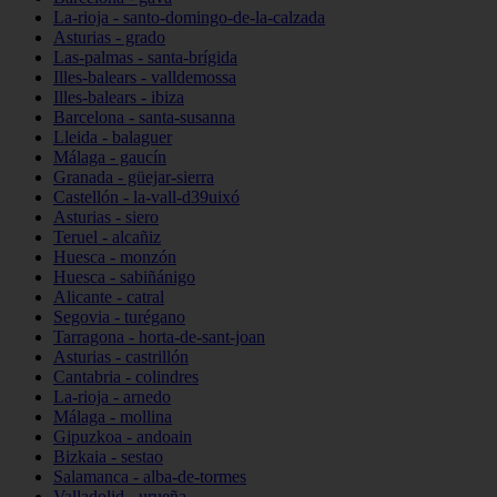
La-rioja - santo-domingo-de-la-calzada
Asturias - grado
Las-palmas - santa-brígida
Illes-balears - valldemossa
Illes-balears - ibiza
Barcelona - santa-susanna
Lleida - balaguer
Málaga - gaucín
Granada - güejar-sierra
Castellón - la-vall-d39uixó
Asturias - siero
Teruel - alcañiz
Huesca - monzón
Huesca - sabiñánigo
Alicante - catral
Segovia - turégano
Tarragona - horta-de-sant-joan
Asturias - castrillón
Cantabria - colindres
La-rioja - arnedo
Málaga - mollina
Gipuzkoa - andoain
Bizkaia - sestao
Salamanca - alba-de-tormes
Valladolid - urueña