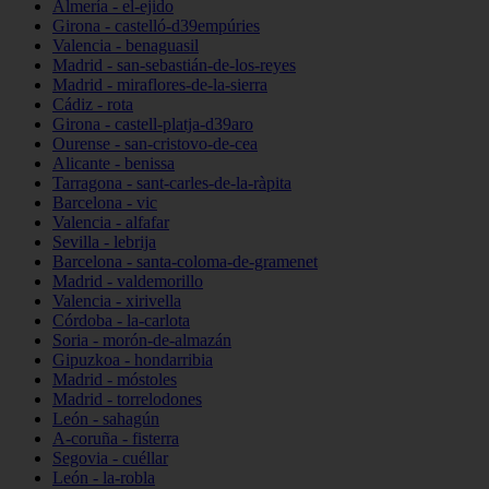
Almería - el-ejido
Girona - castelló-d39empúries
Valencia - benaguasil
Madrid - san-sebastián-de-los-reyes
Madrid - miraflores-de-la-sierra
Cádiz - rota
Girona - castell-platja-d39aro
Ourense - san-cristovo-de-cea
Alicante - benissa
Tarragona - sant-carles-de-la-ràpita
Barcelona - vic
Valencia - alfafar
Sevilla - lebrija
Barcelona - santa-coloma-de-gramenet
Madrid - valdemorillo
Valencia - xirivella
Córdoba - la-carlota
Soria - morón-de-almazán
Gipuzkoa - hondarribia
Madrid - móstoles
Madrid - torrelodones
León - sahagún
A-coruña - fisterra
Segovia - cuéllar
León - la-robla