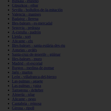
Bizkaia - erandio
Gipuzkoa - eibar
Sevilla - bollullos-de-la-mitación
Valencia - manises
Badajoz - llerena
Illes-balears - es-mercadal
Segovia - pedraza
A-coruña - padrón
Lleida - sort
Alicante - elx
Illes-balears - santa-eulària-des-riu
Asturias - avilés
Santa-cruz-de-tenerife - güímar
Illes-balears - muro
Madrid - el-escorial
Burgos - medina-de-pomar
Jaén - martos
León - villafranca-del-bierzo
Las-palmas - agaete
Las-palmas - yaiza
Tarragona - deltebre
Almería - níjar
Alicante - pego
Cantabria - reinosa
Girona - ripoll