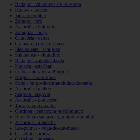
Badajoz - villanueva-de-la-serena
Huelva - aracena
Jaén - mengíbar
Zamora - toro
A-coruña - boimorto
Zaragoza - borja
Cantabria - cartes
Granada - cortes-de-baza
Illes-balears - sant-joan
Salamanca - vitigudino
Badajoz - valdelacalzada
Navarra - esteribar
Lleida - bell-lloc-d39urgell
Burgos - covarrubias
Soria - burgo-de-osma-ciudad-de-osma
A-coruña - melide
Segovia - segovia
A-coruña - ponteceso
Tarragona - camarles
Córdoba - peñarroya-pueblonuevo
Barcelona - santa-margarida-de-montbui
A-coruña - a-laracha
Las-palmas - vega-de-san-mateo
Castellón - orpesa
Castellón - burriana