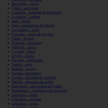
Barcelona - navàs
Cádiz - san-roque
Castellón - la-pobla-de-benifassà
A-coruña - cambre
Jaén - bailén
Jaén - santisteban-del-puerto
Las-palmas - telde
Granada - cenes-de-la-vega
Cádiz - bornos
Valencia - bocairent
Valencia - sueca
La-rioja - alfaro
Sevilla - osuna
Navarra - ribaforada
Toledo - urda
Madrid - lozoya
Girona - argelaguer
Girona - torroella-de-montgrí
Madrid - daganzo-de-arriba
Barcelona - sant-quirze-del-vallès
Salamanca - castellanos-de-moriscos
Zaragoza - caspe
Gipuzkoa - beasain
Gipuzkoa - tolosa
Castellón - nules