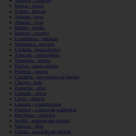
Valencia - catarroja
Murcia - lorquí
Toledo - illescas
Asturias - tineo
Almería - vícar
Melilla - melilla
Badajoz - montijo
Guadalajara - jadraque
Salamanca - guijuelo
Córdoba - hornachuelos
Albacete - villarrobledo
Tarragona - tortosa
Huelva - punta-umbría
Palencia - guardo
Cantabria - los-corrales-de-buelna
Cáceres - jerte
Zaragoza - ariza
Granada - galera
Lleida - alfarràs
Granada - guadahortuna
Ourense - o-barco-de-valdeorras
Barcelona - cardedeu
Sevilla - mairena-del-aljarafe
Valencia - llíria
Girona - sant-feliu-de-guíxols