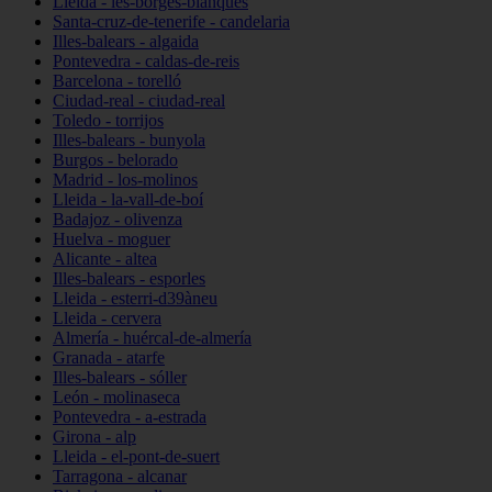
Lleida - les-borges-blanques
Santa-cruz-de-tenerife - candelaria
Illes-balears - algaida
Pontevedra - caldas-de-reis
Barcelona - torelló
Ciudad-real - ciudad-real
Toledo - torrijos
Illes-balears - bunyola
Burgos - belorado
Madrid - los-molinos
Lleida - la-vall-de-boí
Badajoz - olivenza
Huelva - moguer
Alicante - altea
Illes-balears - esporles
Lleida - esterri-d39àneu
Lleida - cervera
Almería - huércal-de-almería
Granada - atarfe
Illes-balears - sóller
León - molinaseca
Pontevedra - a-estrada
Girona - alp
Lleida - el-pont-de-suert
Tarragona - alcanar