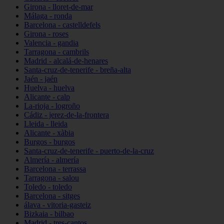
Girona - lloret-de-mar
Málaga - ronda
Barcelona - castelldefels
Girona - roses
Valencia - gandia
Tarragona - cambrils
Madrid - alcalá-de-henares
Santa-cruz-de-tenerife - breña-alta
Jaén - jaén
Huelva - huelva
Alicante - calp
La-rioja - logroño
Cádiz - jerez-de-la-frontera
Lleida - lleida
Alicante - xàbia
Burgos - burgos
Santa-cruz-de-tenerife - puerto-de-la-cruz
Almería - almería
Barcelona - terrassa
Tarragona - salou
Toledo - toledo
Barcelona - sitges
álava - vitoria-gasteiz
Bizkaia - bilbao
Madrid - tres-cantos