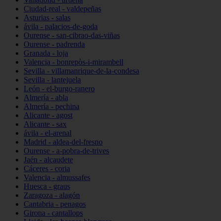
Ciudad-real - valdepeñas
Asturias - salas
ávila - palacios-de-goda
Ourense - san-cibrao-das-viñas
Ourense - padrenda
Granada - loja
Valencia - bonrepòs-i-mirambell
Sevilla - villamanrique-de-la-condesa
Sevilla - lantejuela
León - el-burgo-ranero
Almería - abla
Almería - pechina
Alicante - agost
Alicante - sax
ávila - el-arenal
Madrid - aldea-del-fresno
Ourense - a-pobra-de-trives
Jaén - alcaudete
Cáceres - coria
Valencia - almussafes
Huesca - graus
Zaragoza - alagón
Cantabria - penagos
Girona - cantallops