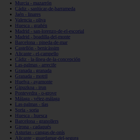
Murcia - mazarrón
Cádiz - sanlúcar-de-barrameda
Jaén - linares
Valencia - oliva
Huesca - grañén
Madrid - san-lorenzo-de-el-escorial
Madrid - boadilla-del-monte
Barcelona - pineda-de-mar
Castellón - benicàssim
Alicante - el-campello
Cádiz - la-línea-de-la-concepción
Las-palmas - arrecife
Granada - granada
Granada - motril
Huelva - ayamonte
Gipuzkoa - irun
Pontevedra - o-grove
Málaga - vélez-málaga
Las-palmas - tías
Soria - soria
Huesca - huesca
Barcelona - granollers
Girona - cadaqués
Asturias - cangas-de-onís
Alicante - guardamar-del-segura