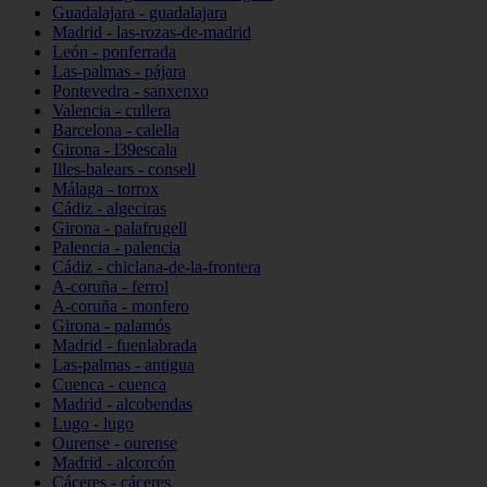
Guadalajara - guadalajara
Madrid - las-rozas-de-madrid
León - ponferrada
Las-palmas - pájara
Pontevedra - sanxenxo
Valencia - cullera
Barcelona - calella
Girona - l39escala
Illes-balears - consell
Málaga - torrox
Cádiz - algeciras
Girona - palafrugell
Palencia - palencia
Cádiz - chiclana-de-la-frontera
A-coruña - ferrol
A-coruña - monfero
Girona - palamós
Madrid - fuenlabrada
Las-palmas - antigua
Cuenca - cuenca
Madrid - alcobendas
Lugo - lugo
Ourense - ourense
Madrid - alcorcón
Cáceres - cáceres