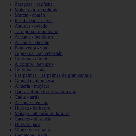
Zaragoza - cariñena
Málaga - torremolinos
Murcia - abarán
Illes-balears - calvià
Asturias - oviedo
Tarragona - montblanc
Alicante - benidorm
Alicante - alicante
Pontevedra - vigo
Gipuzkoa - san-sebastián
Córdoba - córdoba
A-coruña - betanzos
Córdoba - iznájar
Las-palmas - las-palmas-de-gran-canaria
Granada - almuñécar
Almería - mojácar
Cádiz - el-puerto-de-santa-maría
Cádiz - tarifa
Alicante - teulada
Huesca - barbastro
Málaga - alhaurín-de-la-torre
Cáceres - plasencia
Huesca - jaca
Gipuzkoa - zarautz
Barcelona - gavà