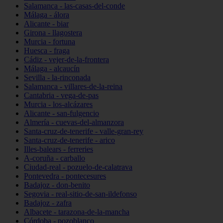
Salamanca - las-casas-del-conde
Málaga - álora
Alicante - biar
Girona - llagostera
Murcia - fortuna
Huesca - fraga
Cádiz - vejer-de-la-frontera
Málaga - alcaucín
Sevilla - la-rinconada
Salamanca - villares-de-la-reina
Cantabria - vega-de-pas
Murcia - los-alcázares
Alicante - san-fulgencio
Almería - cuevas-del-almanzora
Santa-cruz-de-tenerife - valle-gran-rey
Santa-cruz-de-tenerife - arico
Illes-balears - ferreries
A-coruña - carballo
Ciudad-real - pozuelo-de-calatrava
Pontevedra - pontecesures
Badajoz - don-benito
Segovia - real-sitio-de-san-ildefonso
Badajoz - zafra
Albacete - tarazona-de-la-mancha
Córdoba - pozoblanco