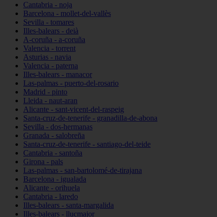
Cantabria - noja
Barcelona - mollet-del-vallès
Sevilla - tomares
Illes-balears - deià
A-coruña - a-coruña
Valencia - torrent
Asturias - navia
Valencia - paterna
Illes-balears - manacor
Las-palmas - puerto-del-rosario
Madrid - pinto
Lleida - naut-aran
Alicante - sant-vicent-del-raspeig
Santa-cruz-de-tenerife - granadilla-de-abona
Sevilla - dos-hermanas
Granada - salobreña
Santa-cruz-de-tenerife - santiago-del-teide
Cantabria - santoña
Girona - pals
Las-palmas - san-bartolomé-de-tirajana
Barcelona - igualada
Alicante - orihuela
Cantabria - laredo
Illes-balears - santa-margalida
Illes-balears - llucmajor