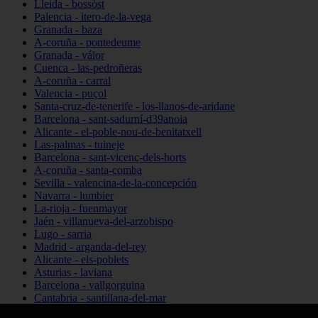
Lleida - bossòst
Palencia - itero-de-la-vega
Granada - baza
A-coruña - pontedeume
Granada - válor
Cuenca - las-pedroñeras
A-coruña - carral
Valencia - puçol
Santa-cruz-de-tenerife - los-llanos-de-aridane
Barcelona - sant-sadurní-d39anoia
Alicante - el-poble-nou-de-benitatxell
Las-palmas - tuineje
Barcelona - sant-vicenç-dels-horts
A-coruña - santa-comba
Sevilla - valencina-de-la-concepción
Navarra - lumbier
La-rioja - fuenmayor
Jaén - villanueva-del-arzobispo
Lugo - sarria
Madrid - arganda-del-rey
Alicante - els-poblets
Asturias - laviana
Barcelona - vallgorguina
Cantabria - santillana-del-mar
Zamora - santa-maría-de-la-vega