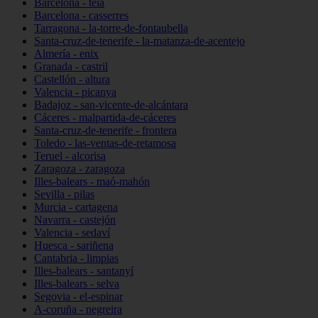
Barcelona - teià
Barcelona - casserres
Tarragona - la-torre-de-fontaubella
Santa-cruz-de-tenerife - la-matanza-de-acentejo
Almería - enix
Granada - castril
Castellón - altura
Valencia - picanya
Badajoz - san-vicente-de-alcántara
Cáceres - malpartida-de-cáceres
Santa-cruz-de-tenerife - frontera
Toledo - las-ventas-de-retamosa
Teruel - alcorisa
Zaragoza - zaragoza
Illes-balears - maó-mahón
Sevilla - pilas
Murcia - cartagena
Navarra - castejón
Valencia - sedaví
Huesca - sariñena
Cantabria - limpias
Illes-balears - santanyí
Illes-balears - selva
Segovia - el-espinar
A-coruña - negreira