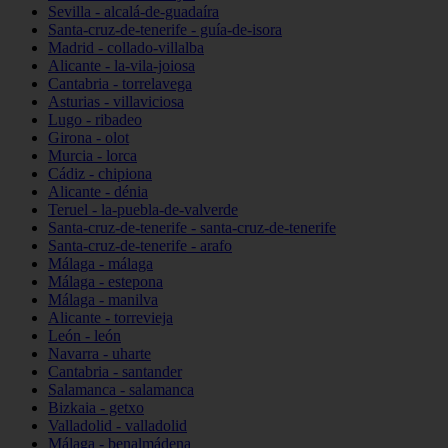
Sevilla - alcalá-de-guadaíra
Santa-cruz-de-tenerife - guía-de-isora
Madrid - collado-villalba
Alicante - la-vila-joiosa
Cantabria - torrelavega
Asturias - villaviciosa
Lugo - ribadeo
Girona - olot
Murcia - lorca
Cádiz - chipiona
Alicante - dénia
Teruel - la-puebla-de-valverde
Santa-cruz-de-tenerife - santa-cruz-de-tenerife
Santa-cruz-de-tenerife - arafo
Málaga - málaga
Málaga - estepona
Málaga - manilva
Alicante - torrevieja
León - león
Navarra - uharte
Cantabria - santander
Salamanca - salamanca
Bizkaia - getxo
Valladolid - valladolid
Málaga - benalmádena