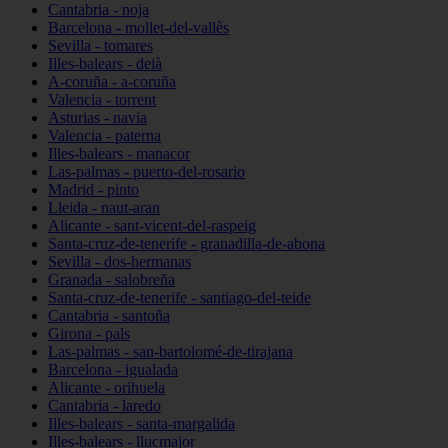
Cantabria - noja
Barcelona - mollet-del-vallès
Sevilla - tomares
Illes-balears - deià
A-coruña - a-coruña
Valencia - torrent
Asturias - navia
Valencia - paterna
Illes-balears - manacor
Las-palmas - puerto-del-rosario
Madrid - pinto
Lleida - naut-aran
Alicante - sant-vicent-del-raspeig
Santa-cruz-de-tenerife - granadilla-de-abona
Sevilla - dos-hermanas
Granada - salobreña
Santa-cruz-de-tenerife - santiago-del-teide
Cantabria - santoña
Girona - pals
Las-palmas - san-bartolomé-de-tirajana
Barcelona - igualada
Alicante - orihuela
Cantabria - laredo
Illes-balears - santa-margalida
Illes-balears - llucmajor