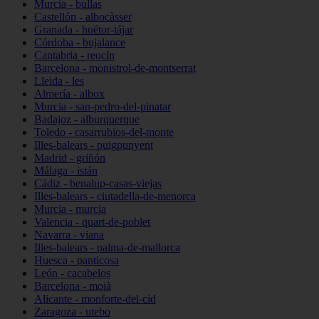
Murcia - bullas
Castellón - albocàsser
Granada - huétor-tájar
Córdoba - bujalance
Cantabria - reocín
Barcelona - monistrol-de-montserrat
Lleida - les
Almería - albox
Murcia - san-pedro-del-pinatar
Badajoz - alburquerque
Toledo - casarrubios-del-monte
Illes-balears - puigpunyent
Madrid - griñón
Málaga - istán
Cádiz - benalup-casas-viejas
Illes-balears - ciutadella-de-menorca
Murcia - murcia
Valencia - quart-de-poblet
Navarra - viana
Illes-balears - palma-de-mallorca
Huesca - panticosa
León - cacabelos
Barcelona - moià
Alicante - monforte-del-cid
Zaragoza - utebo