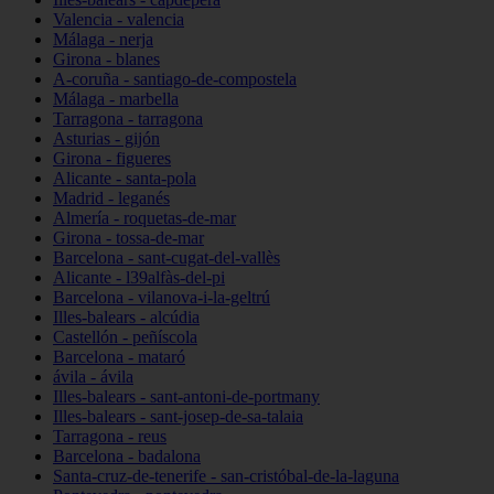
Valencia - valencia
Málaga - nerja
Girona - blanes
A-coruña - santiago-de-compostela
Málaga - marbella
Tarragona - tarragona
Asturias - gijón
Girona - figueres
Alicante - santa-pola
Madrid - leganés
Almería - roquetas-de-mar
Girona - tossa-de-mar
Barcelona - sant-cugat-del-vallès
Alicante - l39alfàs-del-pi
Barcelona - vilanova-i-la-geltrú
Illes-balears - alcúdia
Castellón - peñíscola
Barcelona - mataró
ávila - ávila
Illes-balears - sant-antoni-de-portmany
Illes-balears - sant-josep-de-sa-talaia
Tarragona - reus
Barcelona - badalona
Santa-cruz-de-tenerife - san-cristóbal-de-la-laguna