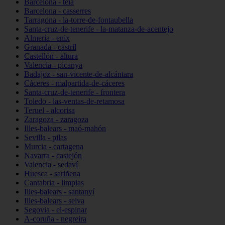
Barcelona - teià
Barcelona - casserres
Tarragona - la-torre-de-fontaubella
Santa-cruz-de-tenerife - la-matanza-de-acentejo
Almería - enix
Granada - castril
Castellón - altura
Valencia - picanya
Badajoz - san-vicente-de-alcántara
Cáceres - malpartida-de-cáceres
Santa-cruz-de-tenerife - frontera
Toledo - las-ventas-de-retamosa
Teruel - alcorisa
Zaragoza - zaragoza
Illes-balears - maó-mahón
Sevilla - pilas
Murcia - cartagena
Navarra - castejón
Valencia - sedaví
Huesca - sariñena
Cantabria - limpias
Illes-balears - santanyí
Illes-balears - selva
Segovia - el-espinar
A-coruña - negreira