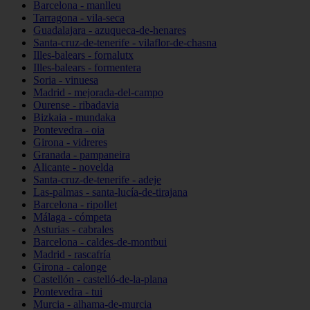
Barcelona - manlleu
Tarragona - vila-seca
Guadalajara - azuqueca-de-henares
Santa-cruz-de-tenerife - vilaflor-de-chasna
Illes-balears - fornalutx
Illes-balears - formentera
Soria - vinuesa
Madrid - mejorada-del-campo
Ourense - ribadavia
Bizkaia - mundaka
Pontevedra - oia
Girona - vidreres
Granada - pampaneira
Alicante - novelda
Santa-cruz-de-tenerife - adeje
Las-palmas - santa-lucía-de-tirajana
Barcelona - ripollet
Málaga - cómpeta
Asturias - cabrales
Barcelona - caldes-de-montbui
Madrid - rascafría
Girona - calonge
Castellón - castelló-de-la-plana
Pontevedra - tui
Murcia - alhama-de-murcia