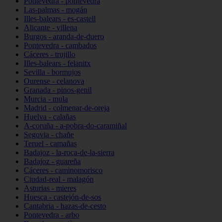
Pontevedra - pontevedra
Las-palmas - mogán
Illes-balears - es-castell
Alicante - villena
Burgos - aranda-de-duero
Pontevedra - cambados
Cáceres - trujillo
Illes-balears - felanitx
Sevilla - bormujos
Ourense - celanova
Granada - pinos-genil
Murcia - mula
Madrid - colmenar-de-oreja
Huelva - calañas
A-coruña - a-pobra-do-caramiñal
Segovia - chañe
Teruel - camañas
Badajoz - la-roca-de-la-sierra
Badajoz - guareña
Cáceres - caminomorisco
Ciudad-real - malagón
Asturias - mieres
Huesca - castejón-de-sos
Cantabria - hazas-de-cesto
Pontevedra - arbo