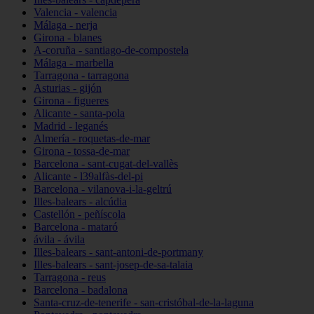
Valencia - valencia
Málaga - nerja
Girona - blanes
A-coruña - santiago-de-compostela
Málaga - marbella
Tarragona - tarragona
Asturias - gijón
Girona - figueres
Alicante - santa-pola
Madrid - leganés
Almería - roquetas-de-mar
Girona - tossa-de-mar
Barcelona - sant-cugat-del-vallès
Alicante - l39alfàs-del-pi
Barcelona - vilanova-i-la-geltrú
Illes-balears - alcúdia
Castellón - peñíscola
Barcelona - mataró
ávila - ávila
Illes-balears - sant-antoni-de-portmany
Illes-balears - sant-josep-de-sa-talaia
Tarragona - reus
Barcelona - badalona
Santa-cruz-de-tenerife - san-cristóbal-de-la-laguna