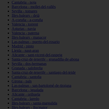
Cantabria - noja
Barcelona - mollet-del-vallès
Sevilla - tomares
Illes-balears - deià
A-coruña - a-coruña
Valencia - torrent
Asturias - navia
Valencia - paterna
Illes-balears - manacor
Las-palmas - puerto-del-rosario
Madrid - pinto
Lleida - naut-aran
Alicante - sant-vicent-del-raspeig
Santa-cruz-de-tenerife - granadilla-de-abona
Sevilla - dos-hermanas
Granada - salobreña
Santa-cruz-de-tenerife - santiago-del-teide
Cantabria - santoña
Girona - pals
Las-palmas - san-bartolomé-de-tirajana
Barcelona - igualada
Alicante - orihuela
Cantabria - laredo
Illes-balears - santa-margalida
Illes-balears - llucmajor