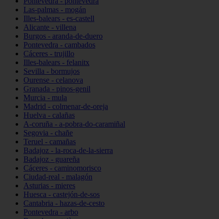
Pontevedra - pontevedra
Las-palmas - mogán
Illes-balears - es-castell
Alicante - villena
Burgos - aranda-de-duero
Pontevedra - cambados
Cáceres - trujillo
Illes-balears - felanitx
Sevilla - bormujos
Ourense - celanova
Granada - pinos-genil
Murcia - mula
Madrid - colmenar-de-oreja
Huelva - calañas
A-coruña - a-pobra-do-caramiñal
Segovia - chañe
Teruel - camañas
Badajoz - la-roca-de-la-sierra
Badajoz - guareña
Cáceres - caminomorisco
Ciudad-real - malagón
Asturias - mieres
Huesca - castejón-de-sos
Cantabria - hazas-de-cesto
Pontevedra - arbo