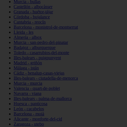
Murcia - bullas
Castellón - albocàsser
Granada - huétor-tájar
Córdoba - bujalance
Cantabria - reocín
Barcelona - monistrol-de-montserrat
Lleida - les
Almería - albox
Murcia - san-pedro-del-pinatar
Badajoz - alburquerque
Toledo - casarrubios-del-monte
Illes-balears - puigpunyent
Madrid - griñón
Málaga - istán
Cádiz - benalup-casas-viejas
Illes-balears - ciutadella-de-menorca
Murcia - murcia
Valencia - quart-de-poblet
Navarra - viana
Illes-balears - palma-de-mallorca
Huesca - panticosa
León - cacabelos
Barcelona - moià
Alicante - monforte-del-cid
Zaragoza - utebo