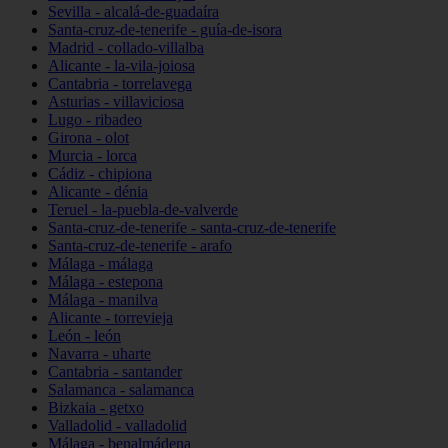
Sevilla - alcalá-de-guadaíra
Santa-cruz-de-tenerife - guía-de-isora
Madrid - collado-villalba
Alicante - la-vila-joiosa
Cantabria - torrelavega
Asturias - villaviciosa
Lugo - ribadeo
Girona - olot
Murcia - lorca
Cádiz - chipiona
Alicante - dénia
Teruel - la-puebla-de-valverde
Santa-cruz-de-tenerife - santa-cruz-de-tenerife
Santa-cruz-de-tenerife - arafo
Málaga - málaga
Málaga - estepona
Málaga - manilva
Alicante - torrevieja
León - león
Navarra - uharte
Cantabria - santander
Salamanca - salamanca
Bizkaia - getxo
Valladolid - valladolid
Málaga - benalmádena