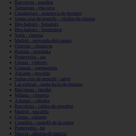
Barcelona - manlleu
Tarragona - vila-seca
Guadalajara - azuqueca-de-henares
Santa-cruz-de-tenerife - vilaflor-de-chasna
Illes-balears - fornalutx
Illes-balears - formentera
Soria - vinuesa
Madrid - mejorada-del-campo
Ourense - ribadavia
Bizkaia - mundaka
Pontevedra - oia
Girona - vidreres
Granada - pampaneira
Alicante - novelda
Santa-cruz-de-tenerife - adeje
Las-palmas - santa-lucía-de-tirajana
Barcelona - ripollet
Málaga - cómpeta
Asturias - cabrales
Barcelona - caldes-de-montbui
Madrid - rascafría
Girona - calonge
Castellón - castelló-de-la-plana
Pontevedra - tui
Murcia - alhama-de-murcia