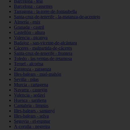
Barcelona - teià
Barcelona - casserres
Tarragona - la-torre-de-fontaubella
Santa-cruz-de-tenerife - la-matanza-de-acentejo
Almería - enix
Granada - castril
Castellón - altura
Valencia - picanya
Badajoz - san-vicente-de-alcántara
Cáceres - malpartida-de-cáceres
Santa-cruz-de-tenerife - frontera
Toledo - las-ventas-de-retamosa
Teruel - alcorisa
Zaragoza - zaragoza
Illes-balears - maó-mahón
Sevilla - pilas
Murcia - cartagena
Navarra - castejón
Valencia - sedaví
Huesca - sariñena
Cantabria - limpias
Illes-balears - santanyí
Illes-balears - selva
Segovia - el-espinar
A-coruña - negreira