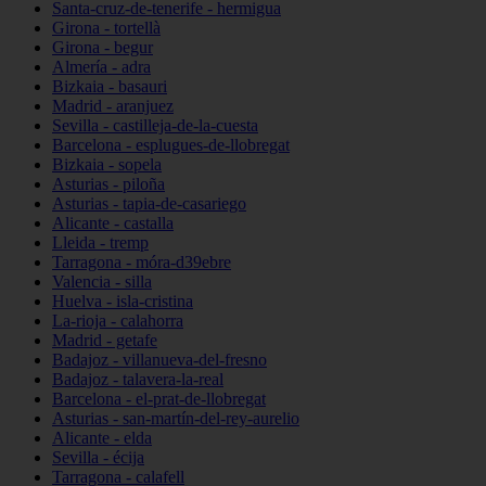
Santa-cruz-de-tenerife - hermigua
Girona - tortellà
Girona - begur
Almería - adra
Bizkaia - basauri
Madrid - aranjuez
Sevilla - castilleja-de-la-cuesta
Barcelona - esplugues-de-llobregat
Bizkaia - sopela
Asturias - piloña
Asturias - tapia-de-casariego
Alicante - castalla
Lleida - tremp
Tarragona - móra-d39ebre
Valencia - silla
Huelva - isla-cristina
La-rioja - calahorra
Madrid - getafe
Badajoz - villanueva-del-fresno
Badajoz - talavera-la-real
Barcelona - el-prat-de-llobregat
Asturias - san-martín-del-rey-aurelio
Alicante - elda
Sevilla - écija
Tarragona - calafell