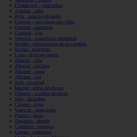
Ciudad-real - valdepeñas
Asturias - salas
ávila - palacios-de-goda
Ourense - san-cibrao-das-viñas
Ourense - padrenda
Granada - loja
Valencia - bonrepòs-i-mirambell
Sevilla - villamanrique-de-la-condesa
Sevilla - lantejuela
León - el-burgo-ranero
Almería - abla
Almería - pechina
Alicante - agost
Alicante - sax
ávila - el-arenal
Madrid - aldea-del-fresno
Ourense - a-pobra-de-trives
Jaén - alcaudete
Cáceres - coria
Valencia - almussafes
Huesca - graus
Zaragoza - alagón
Cantabria - penagos
Girona - cantallops