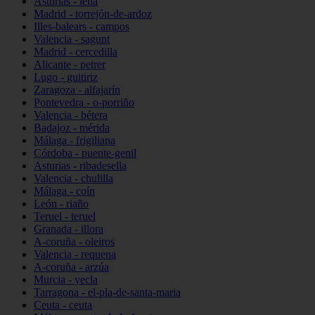
Asturias - lena
Madrid - torrejón-de-ardoz
Illes-balears - campos
Valencia - sagunt
Madrid - cercedilla
Alicante - petrer
Lugo - guitiriz
Zaragoza - alfajarín
Pontevedra - o-porriño
Valencia - bétera
Badajoz - mérida
Málaga - frigiliana
Córdoba - puente-genil
Asturias - ribadesella
Valencia - chulilla
Málaga - coín
León - riaño
Teruel - teruel
Granada - illora
A-coruña - oleiros
Valencia - requena
A-coruña - arzúa
Murcia - yecla
Tarragona - el-pla-de-santa-maria
Ceuta - ceuta