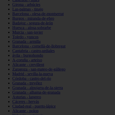
Girona - arbúcies
Las-palmas - tinajo
Barcelona - olesa-de-montserrat
Burgos - miranda-de-ebro
Badajoz - segura-de-león
Huesca - aínsa-sobrarbe
Murcia - san-javier
Toledo - yuncos
Granada - armilla
Barcelona - cornellà-de-llobregat
Cantabria - castro-urdiales
ávila - burgohondo
A-coruña - arteixo
Alicante - crevillent
Zaragoza - san-mateo-de-gállego
Madrid - sevilla-la-nueva
Córdoba - castro-del-río
Granada - trevélez
Granada - alpujarra-de-la-sierra
Granada - alhama-de-granada
Asturias - langreo
Cáceres - hervás
Ciudad-real - puerto-lápice
Alicante - polop