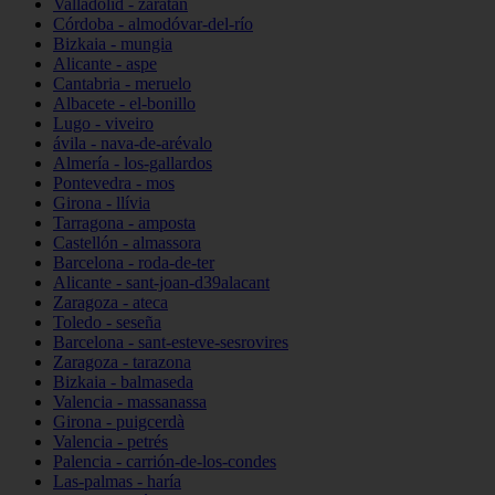
Valladolid - zaratán
Córdoba - almodóvar-del-río
Bizkaia - mungia
Alicante - aspe
Cantabria - meruelo
Albacete - el-bonillo
Lugo - viveiro
ávila - nava-de-arévalo
Almería - los-gallardos
Pontevedra - mos
Girona - llívia
Tarragona - amposta
Castellón - almassora
Barcelona - roda-de-ter
Alicante - sant-joan-d39alacant
Zaragoza - ateca
Toledo - seseña
Barcelona - sant-esteve-sesrovires
Zaragoza - tarazona
Bizkaia - balmaseda
Valencia - massanassa
Girona - puigcerdà
Valencia - petrés
Palencia - carrión-de-los-condes
Las-palmas - haría