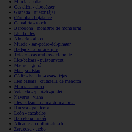
Murcia - bullas
Castellón - albocàsser
Granada - huétor-tájar
Córdoba - bujalance
Cantabria - reocín
Barcelona - monistrol-de-montserrat
Lleida - les
Almería - albox
Murcia - san-pedro-del-pinatar
Badajoz - alburquerque
Toledo - casarrubios-del-monte
Illes-balears - puigpunyent
Madrid - griñón
Málaga - istán
Cádiz - benalup-casas-viejas
Illes-balears - ciutadella-de-menorca
Murcia - murcia
Valencia - quart-de-poblet
Navarra - viana
Illes-balears - palma-de-mallorca
Huesca - panticosa
León - cacabelos
Barcelona - moià
Alicante - monforte-del-cid
Zaragoza - utebo