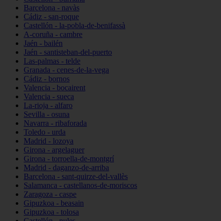
Barcelona - navàs
Cádiz - san-roque
Castellón - la-pobla-de-benifassà
A-coruña - cambre
Jaén - bailén
Jaén - santisteban-del-puerto
Las-palmas - telde
Granada - cenes-de-la-vega
Cádiz - bornos
Valencia - bocairent
Valencia - sueca
La-rioja - alfaro
Sevilla - osuna
Navarra - ribaforada
Toledo - urda
Madrid - lozoya
Girona - argelaguer
Girona - torroella-de-montgrí
Madrid - daganzo-de-arriba
Barcelona - sant-quirze-del-vallès
Salamanca - castellanos-de-moriscos
Zaragoza - caspe
Gipuzkoa - beasain
Gipuzkoa - tolosa
Castellón - nules