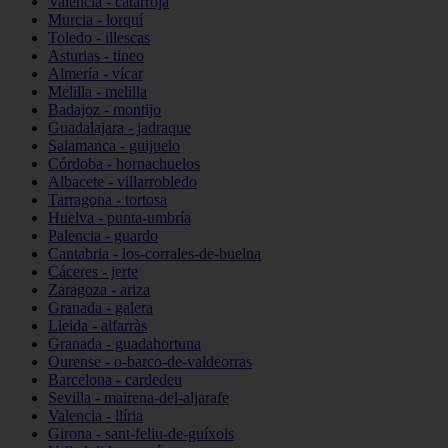
Valencia - catarroja
Murcia - lorquí
Toledo - illescas
Asturias - tineo
Almería - vícar
Melilla - melilla
Badajoz - montijo
Guadalajara - jadraque
Salamanca - guijuelo
Córdoba - hornachuelos
Albacete - villarrobledo
Tarragona - tortosa
Huelva - punta-umbría
Palencia - guardo
Cantabria - los-corrales-de-buelna
Cáceres - jerte
Zaragoza - ariza
Granada - galera
Lleida - alfarràs
Granada - guadahortuna
Ourense - o-barco-de-valdeorras
Barcelona - cardedeu
Sevilla - mairena-del-aljarafe
Valencia - llíria
Girona - sant-feliu-de-guíxols