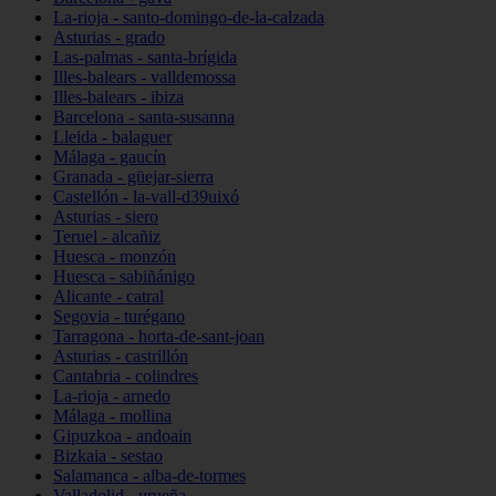
La-rioja - santo-domingo-de-la-calzada
Asturias - grado
Las-palmas - santa-brígida
Illes-balears - valldemossa
Illes-balears - ibiza
Barcelona - santa-susanna
Lleida - balaguer
Málaga - gaucín
Granada - güejar-sierra
Castellón - la-vall-d39uixó
Asturias - siero
Teruel - alcañiz
Huesca - monzón
Huesca - sabiñánigo
Alicante - catral
Segovia - turégano
Tarragona - horta-de-sant-joan
Asturias - castrillón
Cantabria - colindres
La-rioja - arnedo
Málaga - mollina
Gipuzkoa - andoain
Bizkaia - sestao
Salamanca - alba-de-tormes
Valladolid - urueña