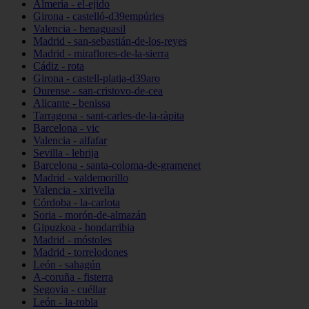
Almería - el-ejido
Girona - castelló-d39empúries
Valencia - benaguasil
Madrid - san-sebastián-de-los-reyes
Madrid - miraflores-de-la-sierra
Cádiz - rota
Girona - castell-platja-d39aro
Ourense - san-cristovo-de-cea
Alicante - benissa
Tarragona - sant-carles-de-la-ràpita
Barcelona - vic
Valencia - alfafar
Sevilla - lebrija
Barcelona - santa-coloma-de-gramenet
Madrid - valdemorillo
Valencia - xirivella
Córdoba - la-carlota
Soria - morón-de-almazán
Gipuzkoa - hondarribia
Madrid - móstoles
Madrid - torrelodones
León - sahagún
A-coruña - fisterra
Segovia - cuéllar
León - la-robla