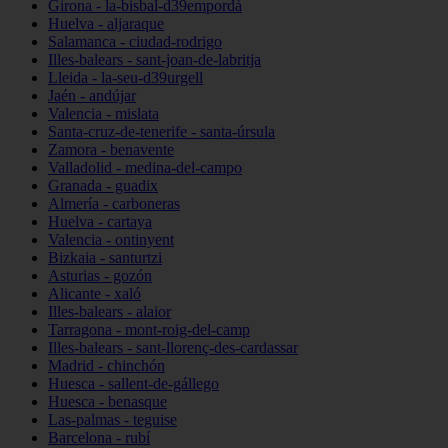
Girona - la-bisbal-d39empordà
Huelva - aljaraque
Salamanca - ciudad-rodrigo
Illes-balears - sant-joan-de-labritja
Lleida - la-seu-d39urgell
Jaén - andújar
Valencia - mislata
Santa-cruz-de-tenerife - santa-úrsula
Zamora - benavente
Valladolid - medina-del-campo
Granada - guadix
Almería - carboneras
Huelva - cartaya
Valencia - ontinyent
Bizkaia - santurtzi
Asturias - gozón
Alicante - xaló
Illes-balears - alaior
Tarragona - mont-roig-del-camp
Illes-balears - sant-llorenç-des-cardassar
Madrid - chinchón
Huesca - sallent-de-gállego
Huesca - benasque
Las-palmas - teguise
Barcelona - rubí