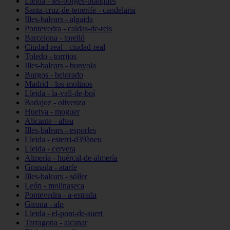
Lleida - les-borges-blanques
Santa-cruz-de-tenerife - candelaria
Illes-balears - algaida
Pontevedra - caldas-de-reis
Barcelona - torelló
Ciudad-real - ciudad-real
Toledo - torrijos
Illes-balears - bunyola
Burgos - belorado
Madrid - los-molinos
Lleida - la-vall-de-boí
Badajoz - olivenza
Huelva - moguer
Alicante - altea
Illes-balears - esporles
Lleida - esterri-d39àneu
Lleida - cervera
Almería - huércal-de-almería
Granada - atarfe
Illes-balears - sóller
León - molinaseca
Pontevedra - a-estrada
Girona - alp
Lleida - el-pont-de-suert
Tarragona - alcanar