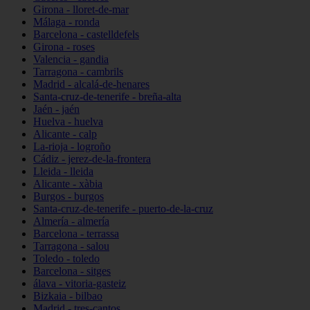
Girona - lloret-de-mar
Málaga - ronda
Barcelona - castelldefels
Girona - roses
Valencia - gandia
Tarragona - cambrils
Madrid - alcalá-de-henares
Santa-cruz-de-tenerife - breña-alta
Jaén - jaén
Huelva - huelva
Alicante - calp
La-rioja - logroño
Cádiz - jerez-de-la-frontera
Lleida - lleida
Alicante - xàbia
Burgos - burgos
Santa-cruz-de-tenerife - puerto-de-la-cruz
Almería - almería
Barcelona - terrassa
Tarragona - salou
Toledo - toledo
Barcelona - sitges
álava - vitoria-gasteiz
Bizkaia - bilbao
Madrid - tres-cantos