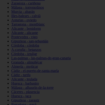
Zaragoza - cariñena
Málaga - torremolinos
Murcia - abarán
Illes-balears - calvià
Asturias - oviedo
Tarragona - montblanc
Alicante - benidorm
Alicante - alicante
Pontevedra - vigo
Gipuzkoa - san-sebastián
Córdoba - córdoba
A-coruña - betanzos
Córdoba - iznájar
Las-palmas - las-palmas-de-gran-canaria
Granada - almuñécar
Almería - mojácar
Cádiz - el-puerto-de-santa-maría
Cádiz - tarifa
Alicante - teulada
Huesca - barbastro
Málaga - alhaurín-de-la-torre
Cáceres - plasencia
Huesca - jaca
Gipuzkoa - zarautz
Barcelona - gavà