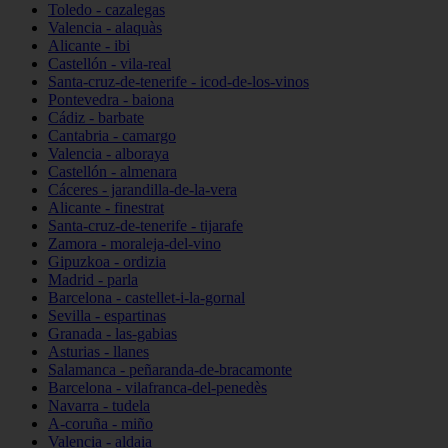
Toledo - cazalegas
Valencia - alaquàs
Alicante - ibi
Castellón - vila-real
Santa-cruz-de-tenerife - icod-de-los-vinos
Pontevedra - baiona
Cádiz - barbate
Cantabria - camargo
Valencia - alboraya
Castellón - almenara
Cáceres - jarandilla-de-la-vera
Alicante - finestrat
Santa-cruz-de-tenerife - tijarafe
Zamora - moraleja-del-vino
Gipuzkoa - ordizia
Madrid - parla
Barcelona - castellet-i-la-gornal
Sevilla - espartinas
Granada - las-gabias
Asturias - llanes
Salamanca - peñaranda-de-bracamonte
Barcelona - vilafranca-del-penedès
Navarra - tudela
A-coruña - miño
Valencia - aldaia