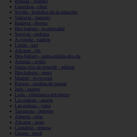
Bizkaia - erandio
Gipuzkoa - eibar
Sevilla - bollullos-de-la-mitación
Valencia - manises
Badajoz - llerena
Illes-balears - es-mercadal
Segovia - pedraza
A-coruña - padrón
Lleida - sort
Alicante - elx
Illes-balears - santa-eulària-des-riu
Asturias - avilés
Santa-cruz-de-tenerife - güímar
Illes-balears - muro
Madrid - el-escorial
Burgos - medina-de-pomar
Jaén - martos
León - villafranca-del-bierzo
Las-palmas - agaete
Las-palmas - yaiza
Tarragona - deltebre
Almería - níjar
Alicante - pego
Cantabria - reinosa
Girona - ripoll