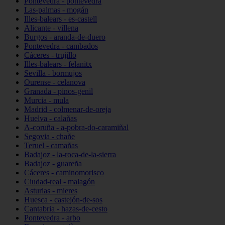
Pontevedra - pontevedra
Las-palmas - mogán
Illes-balears - es-castell
Alicante - villena
Burgos - aranda-de-duero
Pontevedra - cambados
Cáceres - trujillo
Illes-balears - felanitx
Sevilla - bormujos
Ourense - celanova
Granada - pinos-genil
Murcia - mula
Madrid - colmenar-de-oreja
Huelva - calañas
A-coruña - a-pobra-do-caramiñal
Segovia - chañe
Teruel - camañas
Badajoz - la-roca-de-la-sierra
Badajoz - guareña
Cáceres - caminomorisco
Ciudad-real - malagón
Asturias - mieres
Huesca - castejón-de-sos
Cantabria - hazas-de-cesto
Pontevedra - arbo