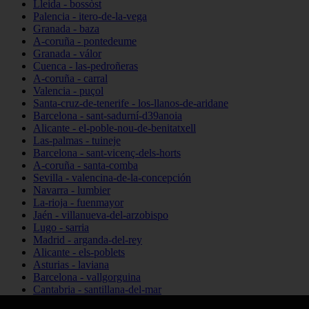
Lleida - bossòst
Palencia - itero-de-la-vega
Granada - baza
A-coruña - pontedeume
Granada - válor
Cuenca - las-pedroñeras
A-coruña - carral
Valencia - puçol
Santa-cruz-de-tenerife - los-llanos-de-aridane
Barcelona - sant-sadurní-d39anoia
Alicante - el-poble-nou-de-benitatxell
Las-palmas - tuineje
Barcelona - sant-vicenç-dels-horts
A-coruña - santa-comba
Sevilla - valencina-de-la-concepción
Navarra - lumbier
La-rioja - fuenmayor
Jaén - villanueva-del-arzobispo
Lugo - sarria
Madrid - arganda-del-rey
Alicante - els-poblets
Asturias - laviana
Barcelona - vallgorguina
Cantabria - santillana-del-mar
Zamora - santa-maría-de-la-vega