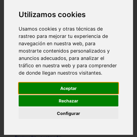
Valencia - valencia
Málaga - nerja
Utilizamos cookies
Girona - blanes
A-coruña - santiago-de-compostela
Málaga - marbella
Usamos cookies y otras técnicas de
Tarragona - tarragona
rastreo para mejorar tu experiencia de
Asturias - gijón
navegación en nuestra web, para
Girona - figueres
Alicante - santa-pola
mostrarte contenidos personalizados y
Madrid - leganés
anuncios adecuados, para analizar el
Almería - roquetas-de-mar
tráfico en nuestra web y para comprender
Girona - tossa-de-mar
Barcelona - sant-cugat-del-vallès
de donde llegan nuestros visitantes.
Alicante - l39alfàs-del-pi
Barcelona - vilanova-i-la-geltrú
Illes-balears - alcúdia
Aceptar
Castellón - peñíscola
Barcelona - mataró
Rechazar
ávila - ávila
Illes-balears - sant-antoni-de-portmany
Configurar
Illes-balears - sant-josep-de-sa-talaia
Tarragona - reus
Barcelona - badalona
Santa-cruz-de-tenerife - san-cristóbal-de-la-laguna