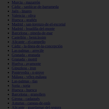
Murcia - mazarrón
Cádiz - sanlúcar-de-barrameda
Jaén - linares
Valencia - oliva
Huesca - grañén
Madrid - san-lorenzo-de-el-escorial
Madrid - boadilla-del-monte
Barcelona - pineda-de-mar
Castellón - benicàssim
Alicante - el-campello
Cádiz - la-línea-de-la-concepción
Las-palmas - arrecife
Granada - granada
Granada - motril
Huelva - ayamonte
Gipuzkoa - irun
Pontevedra - o-grove
Málaga - vélez-málaga
Las-palmas - tías
Soria - soria
Huesca - huesca
Barcelona - granollers
Girona - cadaqués
Asturias - cangas-de-onís
Alicante - guardamar-del-segura