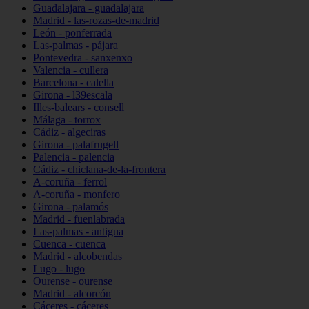
Guadalajara - guadalajara
Madrid - las-rozas-de-madrid
León - ponferrada
Las-palmas - pájara
Pontevedra - sanxenxo
Valencia - cullera
Barcelona - calella
Girona - l39escala
Illes-balears - consell
Málaga - torrox
Cádiz - algeciras
Girona - palafrugell
Palencia - palencia
Cádiz - chiclana-de-la-frontera
A-coruña - ferrol
A-coruña - monfero
Girona - palamós
Madrid - fuenlabrada
Las-palmas - antigua
Cuenca - cuenca
Madrid - alcobendas
Lugo - lugo
Ourense - ourense
Madrid - alcorcón
Cáceres - cáceres