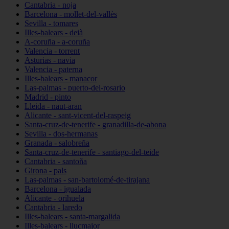
Cantabria - noja
Barcelona - mollet-del-vallès
Sevilla - tomares
Illes-balears - deià
A-coruña - a-coruña
Valencia - torrent
Asturias - navia
Valencia - paterna
Illes-balears - manacor
Las-palmas - puerto-del-rosario
Madrid - pinto
Lleida - naut-aran
Alicante - sant-vicent-del-raspeig
Santa-cruz-de-tenerife - granadilla-de-abona
Sevilla - dos-hermanas
Granada - salobreña
Santa-cruz-de-tenerife - santiago-del-teide
Cantabria - santoña
Girona - pals
Las-palmas - san-bartolomé-de-tirajana
Barcelona - igualada
Alicante - orihuela
Cantabria - laredo
Illes-balears - santa-margalida
Illes-balears - llucmajor