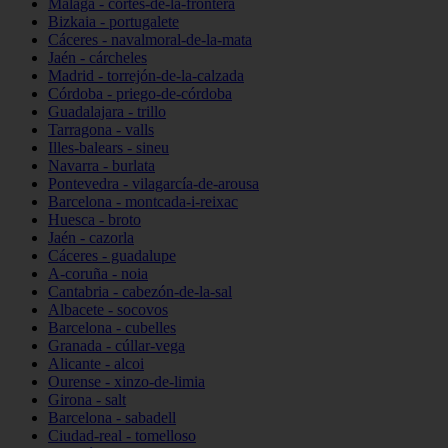
Málaga - cortes-de-la-frontera
Bizkaia - portugalete
Cáceres - navalmoral-de-la-mata
Jaén - cárcheles
Madrid - torrejón-de-la-calzada
Córdoba - priego-de-córdoba
Guadalajara - trillo
Tarragona - valls
Illes-balears - sineu
Navarra - burlata
Pontevedra - vilagarcía-de-arousa
Barcelona - montcada-i-reixac
Huesca - broto
Jaén - cazorla
Cáceres - guadalupe
A-coruña - noia
Cantabria - cabezón-de-la-sal
Albacete - socovos
Barcelona - cubelles
Granada - cúllar-vega
Alicante - alcoi
Ourense - xinzo-de-limia
Girona - salt
Barcelona - sabadell
Ciudad-real - tomelloso