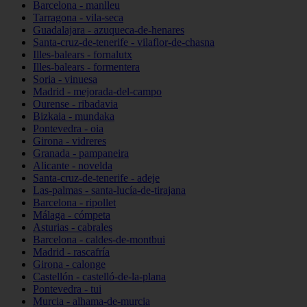
Barcelona - manlleu
Tarragona - vila-seca
Guadalajara - azuqueca-de-henares
Santa-cruz-de-tenerife - vilaflor-de-chasna
Illes-balears - fornalutx
Illes-balears - formentera
Soria - vinuesa
Madrid - mejorada-del-campo
Ourense - ribadavia
Bizkaia - mundaka
Pontevedra - oia
Girona - vidreres
Granada - pampaneira
Alicante - novelda
Santa-cruz-de-tenerife - adeje
Las-palmas - santa-lucía-de-tirajana
Barcelona - ripollet
Málaga - cómpeta
Asturias - cabrales
Barcelona - caldes-de-montbui
Madrid - rascafría
Girona - calonge
Castellón - castelló-de-la-plana
Pontevedra - tui
Murcia - alhama-de-murcia