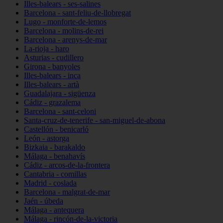
Illes-balears - ses-salines
Barcelona - sant-feliu-de-llobregat
Lugo - monforte-de-lemos
Barcelona - molins-de-rei
Barcelona - arenys-de-mar
La-rioja - haro
Asturias - cudillero
Girona - banyoles
Illes-balears - inca
Illes-balears - artà
Guadalajara - sigüenza
Cádiz - grazalema
Barcelona - sant-celoni
Santa-cruz-de-tenerife - san-miguel-de-abona
Castellón - benicarló
León - astorga
Bizkaia - barakaldo
Málaga - benahavís
Cádiz - arcos-de-la-frontera
Cantabria - comillas
Madrid - coslada
Barcelona - malgrat-de-mar
Jaén - úbeda
Málaga - antequera
Málaga - rincón-de-la-victoria