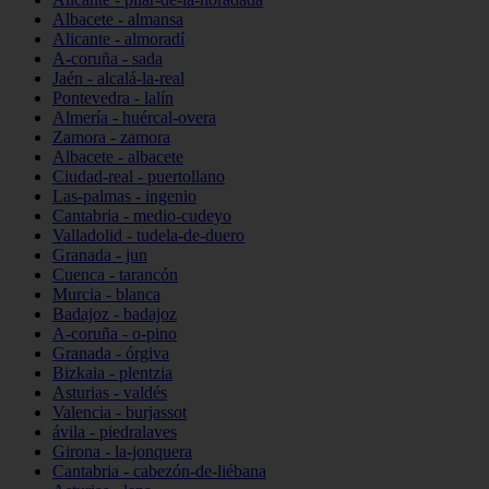
Albacete - almansa
Alicante - almoradí
A-coruña - sada
Jaén - alcalá-la-real
Pontevedra - lalín
Almería - huércal-overa
Zamora - zamora
Albacete - albacete
Ciudad-real - puertollano
Las-palmas - ingenio
Cantabria - medio-cudeyo
Valladolid - tudela-de-duero
Granada - jun
Cuenca - tarancón
Murcia - blanca
Badajoz - badajoz
A-coruña - o-pino
Granada - órgiva
Bizkaia - plentzia
Asturias - valdés
Valencia - burjassot
ávila - piedralaves
Girona - la-jonquera
Cantabria - cabezón-de-liébana