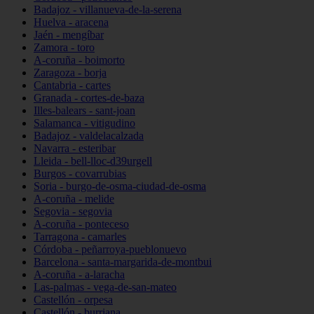
Badajoz - villanueva-de-la-serena
Huelva - aracena
Jaén - mengíbar
Zamora - toro
A-coruña - boimorto
Zaragoza - borja
Cantabria - cartes
Granada - cortes-de-baza
Illes-balears - sant-joan
Salamanca - vitigudino
Badajoz - valdelacalzada
Navarra - esteribar
Lleida - bell-lloc-d39urgell
Burgos - covarrubias
Soria - burgo-de-osma-ciudad-de-osma
A-coruña - melide
Segovia - segovia
A-coruña - ponteceso
Tarragona - camarles
Córdoba - peñarroya-pueblonuevo
Barcelona - santa-margarida-de-montbui
A-coruña - a-laracha
Las-palmas - vega-de-san-mateo
Castellón - orpesa
Castellón - burriana