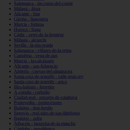
Salamanca - las-casas-del-conde
Málaga - álora
Alicante - biar
Girona - llagostera
Murcia - fortuna
Huesca - fraga
Cádiz - vejer-de-la-frontera
Málaga - alcaucín
Sevilla - la-rinconada
Salamanca - villares-de-la-reina
Cantabria - vega-de-pas
Murcia - los-alcázares
Alicante - san-fulgencio
Almería - cuevas-del-almanzora
Santa-cruz-de-tenerife - valle-gran-rey
Santa-cruz-de-tenerife - arico
Illes-balears - ferreries
A-coruña - carballo
Ciudad-real - pozuelo-de-calatrava
Pontevedra - pontecesures
Badajoz - don-benito
Segovia - real-sitio-de-san-ildefonso
Badajoz - zafra
Albacete - tarazona-de-la-mancha
Córdoba - pozoblanco