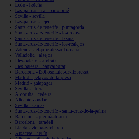
León - igüeña
Las-palmas - san-bartolomé
Sevilla - sevilla
Las-palmas - tejeda
Santa-cruz-de-tenerife - puntagorda
Santa-cruz-de-tenerife - la-orotava
Santa-cruz-de-tenerife - fasnia
Santa-cruz-de-tenerife - los-realejos
Valencia - el-puig-de-santa-maría
Valladolid - alaejos
Illes-balears - andratx
Illes-balears - banyalbufar
Barcelona - l39hospitalet-de-llobregat
Madrid - pelayos-de-la-presa
Madrid - galapagar
Sevilla - utrera
A-coruña - cedeira
Alicante - ondara
Sevilla - camas
Santa-cruz-de-tenerife - santa-cruz-de-la-palma
Barcelona - premià-de-mar
Barcelona - taradell
Lleida - vielha-e-mijaran
Albacete - hellín
Alicante - pilar-de-la-horadada