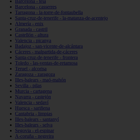
Barcelona - teià
Barcelona - casserres
Tarragona - la-torre-de-fontaubella
Santa-cruz-de-tenerife - la-matanza-de-acentejo
Almería - enix
Granada - castril
Castellón - altura
Valencia - picanya
Badajoz - san-vicente-de-alcántara
Cáceres - malpartida-de-cáceres
Santa-cruz-de-tenerife - frontera
Toledo - las-ventas-de-retamosa
Teruel - alcorisa
Zaragoza - zaragoza
Illes-balears - maó-mahón
Sevilla - pilas
Murcia - cartagena
Navarra - castejón
Valencia - sedaví
Huesca - sariñena
Cantabria - limpias
Illes-balears - santanyí
Illes-balears - selva
Segovia - el-espinar
A-coruña - negreira