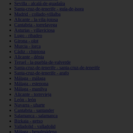
Sevilla - alcalá-de-guadaíra
Santa-cruz-de-tenerife - guía-de-isora
Madrid - collado-villalba
Alicante - la-vila-joiosa
Cantabria - torrelavega
Asturias - villaviciosa
Lugo - ribadeo
Girona - olot
Murcia - lorca
Cádiz - chipiona
Alicante - dénia
Teruel - la-puebla-de-valverde
Santa-cruz-de-tenerife - santa-cruz-de-tenerife
Santa-cruz-de-tenerife - arafo
Málaga - málaga
Málaga - estepona
Málaga - manilva
Alicante - torrevieja
León - león
Navarra - uharte
Cantabria - santander
Salamanca - salamanca
Bizkaia - getxo
Valladolid - valladolid
Málaga - benalmádena