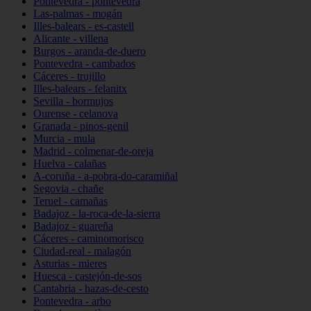
Pontevedra - pontevedra
Las-palmas - mogán
Illes-balears - es-castell
Alicante - villena
Burgos - aranda-de-duero
Pontevedra - cambados
Cáceres - trujillo
Illes-balears - felanitx
Sevilla - bormujos
Ourense - celanova
Granada - pinos-genil
Murcia - mula
Madrid - colmenar-de-oreja
Huelva - calañas
A-coruña - a-pobra-do-caramiñal
Segovia - chañe
Teruel - camañas
Badajoz - la-roca-de-la-sierra
Badajoz - guareña
Cáceres - caminomorisco
Ciudad-real - malagón
Asturias - mieres
Huesca - castejón-de-sos
Cantabria - hazas-de-cesto
Pontevedra - arbo