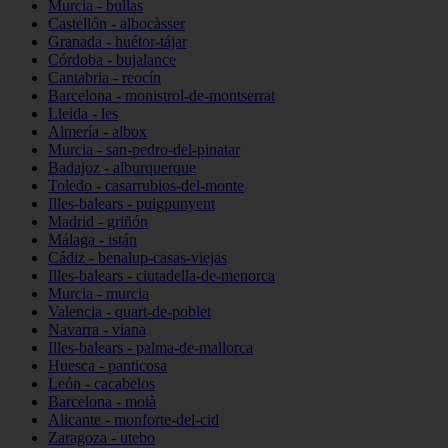
Murcia - bullas
Castellón - albocàsser
Granada - huétor-tájar
Córdoba - bujalance
Cantabria - reocín
Barcelona - monistrol-de-montserrat
Lleida - les
Almería - albox
Murcia - san-pedro-del-pinatar
Badajoz - alburquerque
Toledo - casarrubios-del-monte
Illes-balears - puigpunyent
Madrid - griñón
Málaga - istán
Cádiz - benalup-casas-viejas
Illes-balears - ciutadella-de-menorca
Murcia - murcia
Valencia - quart-de-poblet
Navarra - viana
Illes-balears - palma-de-mallorca
Huesca - panticosa
León - cacabelos
Barcelona - moià
Alicante - monforte-del-cid
Zaragoza - utebo