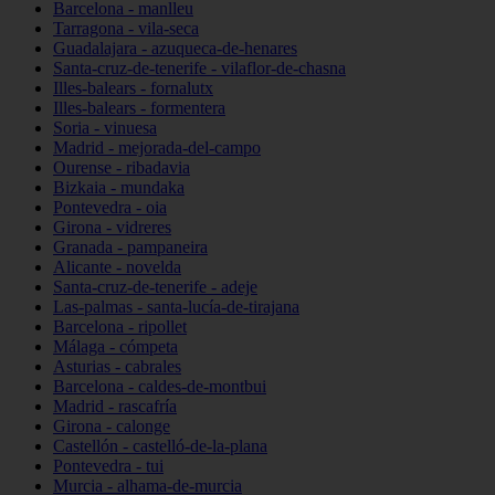
Barcelona - manlleu
Tarragona - vila-seca
Guadalajara - azuqueca-de-henares
Santa-cruz-de-tenerife - vilaflor-de-chasna
Illes-balears - fornalutx
Illes-balears - formentera
Soria - vinuesa
Madrid - mejorada-del-campo
Ourense - ribadavia
Bizkaia - mundaka
Pontevedra - oia
Girona - vidreres
Granada - pampaneira
Alicante - novelda
Santa-cruz-de-tenerife - adeje
Las-palmas - santa-lucía-de-tirajana
Barcelona - ripollet
Málaga - cómpeta
Asturias - cabrales
Barcelona - caldes-de-montbui
Madrid - rascafría
Girona - calonge
Castellón - castelló-de-la-plana
Pontevedra - tui
Murcia - alhama-de-murcia