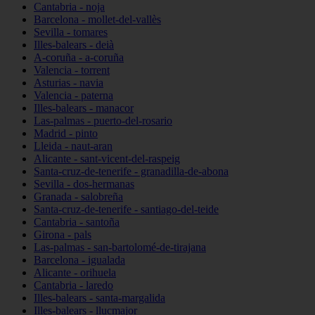
Cantabria - noja
Barcelona - mollet-del-vallès
Sevilla - tomares
Illes-balears - deià
A-coruña - a-coruña
Valencia - torrent
Asturias - navia
Valencia - paterna
Illes-balears - manacor
Las-palmas - puerto-del-rosario
Madrid - pinto
Lleida - naut-aran
Alicante - sant-vicent-del-raspeig
Santa-cruz-de-tenerife - granadilla-de-abona
Sevilla - dos-hermanas
Granada - salobreña
Santa-cruz-de-tenerife - santiago-del-teide
Cantabria - santoña
Girona - pals
Las-palmas - san-bartolomé-de-tirajana
Barcelona - igualada
Alicante - orihuela
Cantabria - laredo
Illes-balears - santa-margalida
Illes-balears - llucmajor