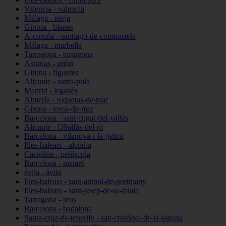
Valencia - valencia
Málaga - nerja
Girona - blanes
A-coruña - santiago-de-compostela
Málaga - marbella
Tarragona - tarragona
Asturias - gijón
Girona - figueres
Alicante - santa-pola
Madrid - leganés
Almería - roquetas-de-mar
Girona - tossa-de-mar
Barcelona - sant-cugat-del-vallès
Alicante - l39alfàs-del-pi
Barcelona - vilanova-i-la-geltrú
Illes-balears - alcúdia
Castellón - peñíscola
Barcelona - mataró
ávila - ávila
Illes-balears - sant-antoni-de-portmany
Illes-balears - sant-josep-de-sa-talaia
Tarragona - reus
Barcelona - badalona
Santa-cruz-de-tenerife - san-cristóbal-de-la-laguna