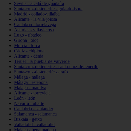
Sevilla - alcalá-de-guadaíra
Santa-cruz-de-tenerife - guía-de-isora
Madrid - collado-villalba
Alicante - la-vila-joiosa
Cantabria - torrelavega
Asturias - villaviciosa
Lugo - ribadeo
Girona - olot
Murcia - lorca
Cádiz - chipiona
Alicante - dénia
Teruel - la-puebla-de-valverde
Santa-cruz-de-tenerife - santa-cruz-de-tenerife
Santa-cruz-de-tenerife - arafo
Málaga - málaga
Málaga - estepona
Málaga - manilva
Alicante - torrevieja
León - león
Navarra - uharte
Cantabria - santander
Salamanca - salamanca
Bizkaia - getxo
Valladolid - valladolid
Málaga - benalmádena