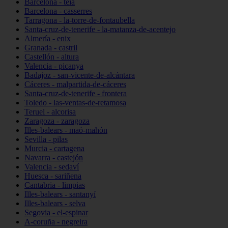
Barcelona - teià
Barcelona - casserres
Tarragona - la-torre-de-fontaubella
Santa-cruz-de-tenerife - la-matanza-de-acentejo
Almería - enix
Granada - castril
Castellón - altura
Valencia - picanya
Badajoz - san-vicente-de-alcántara
Cáceres - malpartida-de-cáceres
Santa-cruz-de-tenerife - frontera
Toledo - las-ventas-de-retamosa
Teruel - alcorisa
Zaragoza - zaragoza
Illes-balears - maó-mahón
Sevilla - pilas
Murcia - cartagena
Navarra - castejón
Valencia - sedaví
Huesca - sariñena
Cantabria - limpias
Illes-balears - santanyí
Illes-balears - selva
Segovia - el-espinar
A-coruña - negreira