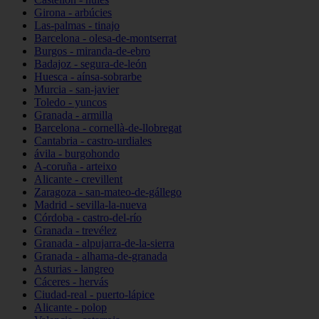
Girona - arbúcies
Las-palmas - tinajo
Barcelona - olesa-de-montserrat
Burgos - miranda-de-ebro
Badajoz - segura-de-león
Huesca - aínsa-sobrarbe
Murcia - san-javier
Toledo - yuncos
Granada - armilla
Barcelona - cornellà-de-llobregat
Cantabria - castro-urdiales
ávila - burgohondo
A-coruña - arteixo
Alicante - crevillent
Zaragoza - san-mateo-de-gállego
Madrid - sevilla-la-nueva
Córdoba - castro-del-río
Granada - trevélez
Granada - alpujarra-de-la-sierra
Granada - alhama-de-granada
Asturias - langreo
Cáceres - hervás
Ciudad-real - puerto-lápice
Alicante - polop