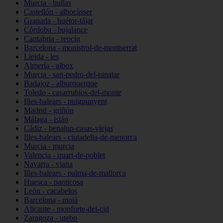
Murcia - bullas
Castellón - albocàsser
Granada - huétor-tájar
Córdoba - bujalance
Cantabria - reocín
Barcelona - monistrol-de-montserrat
Lleida - les
Almería - albox
Murcia - san-pedro-del-pinatar
Badajoz - alburquerque
Toledo - casarrubios-del-monte
Illes-balears - puigpunyent
Madrid - griñón
Málaga - istán
Cádiz - benalup-casas-viejas
Illes-balears - ciutadella-de-menorca
Murcia - murcia
Valencia - quart-de-poblet
Navarra - viana
Illes-balears - palma-de-mallorca
Huesca - panticosa
León - cacabelos
Barcelona - moià
Alicante - monforte-del-cid
Zaragoza - utebo