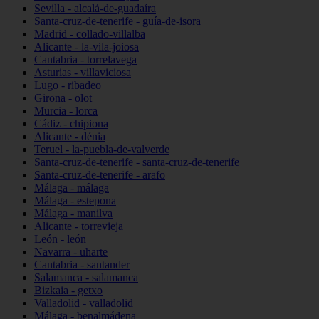
Sevilla - alcalá-de-guadaíra
Santa-cruz-de-tenerife - guía-de-isora
Madrid - collado-villalba
Alicante - la-vila-joiosa
Cantabria - torrelavega
Asturias - villaviciosa
Lugo - ribadeo
Girona - olot
Murcia - lorca
Cádiz - chipiona
Alicante - dénia
Teruel - la-puebla-de-valverde
Santa-cruz-de-tenerife - santa-cruz-de-tenerife
Santa-cruz-de-tenerife - arafo
Málaga - málaga
Málaga - estepona
Málaga - manilva
Alicante - torrevieja
León - león
Navarra - uharte
Cantabria - santander
Salamanca - salamanca
Bizkaia - getxo
Valladolid - valladolid
Málaga - benalmádena