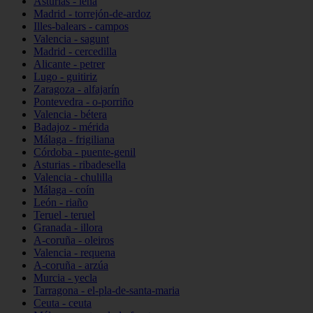
Asturias - lena
Madrid - torrejón-de-ardoz
Illes-balears - campos
Valencia - sagunt
Madrid - cercedilla
Alicante - petrer
Lugo - guitiriz
Zaragoza - alfajarín
Pontevedra - o-porriño
Valencia - bétera
Badajoz - mérida
Málaga - frigiliana
Córdoba - puente-genil
Asturias - ribadesella
Valencia - chulilla
Málaga - coín
León - riaño
Teruel - teruel
Granada - illora
A-coruña - oleiros
Valencia - requena
A-coruña - arzúa
Murcia - yecla
Tarragona - el-pla-de-santa-maria
Ceuta - ceuta