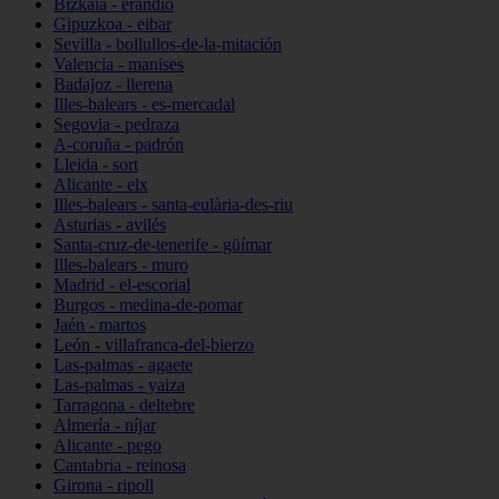
Bizkaia - erandio
Gipuzkoa - eibar
Sevilla - bollullos-de-la-mitación
Valencia - manises
Badajoz - llerena
Illes-balears - es-mercadal
Segovia - pedraza
A-coruña - padrón
Lleida - sort
Alicante - elx
Illes-balears - santa-eulària-des-riu
Asturias - avilés
Santa-cruz-de-tenerife - güímar
Illes-balears - muro
Madrid - el-escorial
Burgos - medina-de-pomar
Jaén - martos
León - villafranca-del-bierzo
Las-palmas - agaete
Las-palmas - yaiza
Tarragona - deltebre
Almería - níjar
Alicante - pego
Cantabria - reinosa
Girona - ripoll