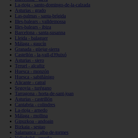
La-rioja - santo-domingo-de-la-calzada
Asturias - grado
Las-palmas - santa-brígida
Illes-balears - valldemossa
Illes-balears - ibiza
Barcelona - santa-susanna
Lleida - balaguer
Málaga - gaucín
Granada - güejar-sierra
Castellón - la-vall-d39uixó
Asturias - siero
Teruel - alcañiz
Huesca - monzón
Huesca - sabiñánigo
Alicante - catral
Segovia - turégano
Tarragona - horta-de-sant-joan
Asturias - castrillón
Cantabria - colindres
La-rioja - arnedo
Málaga - mollina
Gipuzkoa - andoain
Bizkaia - sestao
Salamanca - alba-de-tormes
Valladolid - urueña