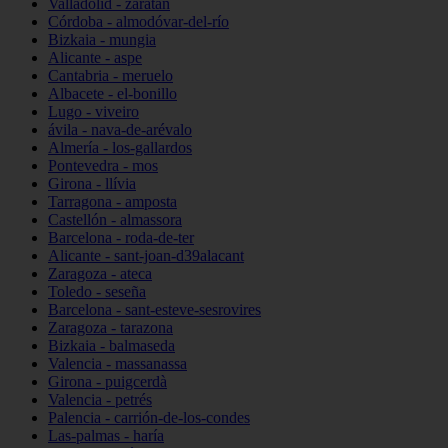
Valladolid - zaratán
Córdoba - almodóvar-del-río
Bizkaia - mungia
Alicante - aspe
Cantabria - meruelo
Albacete - el-bonillo
Lugo - viveiro
ávila - nava-de-arévalo
Almería - los-gallardos
Pontevedra - mos
Girona - llívia
Tarragona - amposta
Castellón - almassora
Barcelona - roda-de-ter
Alicante - sant-joan-d39alacant
Zaragoza - ateca
Toledo - seseña
Barcelona - sant-esteve-sesrovires
Zaragoza - tarazona
Bizkaia - balmaseda
Valencia - massanassa
Girona - puigcerdà
Valencia - petrés
Palencia - carrión-de-los-condes
Las-palmas - haría