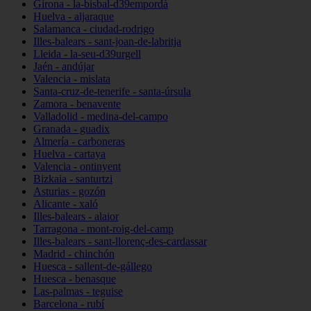
Girona - la-bisbal-d39empordà
Huelva - aljaraque
Salamanca - ciudad-rodrigo
Illes-balears - sant-joan-de-labritja
Lleida - la-seu-d39urgell
Jaén - andújar
Valencia - mislata
Santa-cruz-de-tenerife - santa-úrsula
Zamora - benavente
Valladolid - medina-del-campo
Granada - guadix
Almería - carboneras
Huelva - cartaya
Valencia - ontinyent
Bizkaia - santurtzi
Asturias - gozón
Alicante - xaló
Illes-balears - alaior
Tarragona - mont-roig-del-camp
Illes-balears - sant-llorenç-des-cardassar
Madrid - chinchón
Huesca - sallent-de-gállego
Huesca - benasque
Las-palmas - teguise
Barcelona - rubí