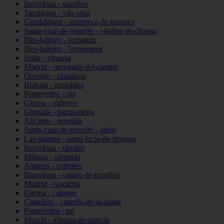
Barcelona - manlleu
Tarragona - vila-seca
Guadalajara - azuqueca-de-henares
Santa-cruz-de-tenerife - vilaflor-de-chasna
Illes-balears - fornalutx
Illes-balears - formentera
Soria - vinuesa
Madrid - mejorada-del-campo
Ourense - ribadavia
Bizkaia - mundaka
Pontevedra - oia
Girona - vidreres
Granada - pampaneira
Alicante - novelda
Santa-cruz-de-tenerife - adeje
Las-palmas - santa-lucía-de-tirajana
Barcelona - ripollet
Málaga - cómpeta
Asturias - cabrales
Barcelona - caldes-de-montbui
Madrid - rascafría
Girona - calonge
Castellón - castelló-de-la-plana
Pontevedra - tui
Murcia - alhama-de-murcia