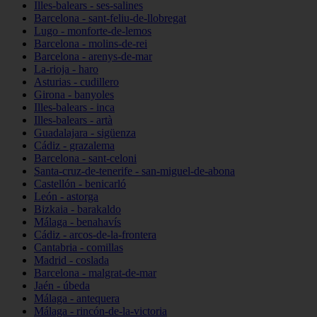
Illes-balears - ses-salines
Barcelona - sant-feliu-de-llobregat
Lugo - monforte-de-lemos
Barcelona - molins-de-rei
Barcelona - arenys-de-mar
La-rioja - haro
Asturias - cudillero
Girona - banyoles
Illes-balears - inca
Illes-balears - artà
Guadalajara - sigüenza
Cádiz - grazalema
Barcelona - sant-celoni
Santa-cruz-de-tenerife - san-miguel-de-abona
Castellón - benicarló
León - astorga
Bizkaia - barakaldo
Málaga - benahavís
Cádiz - arcos-de-la-frontera
Cantabria - comillas
Madrid - coslada
Barcelona - malgrat-de-mar
Jaén - úbeda
Málaga - antequera
Málaga - rincón-de-la-victoria