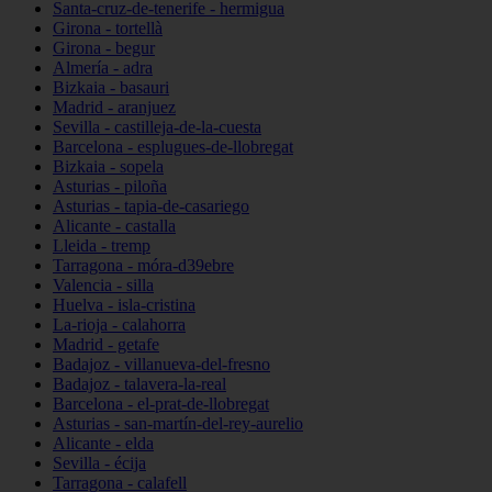
Santa-cruz-de-tenerife - hermigua
Girona - tortellà
Girona - begur
Almería - adra
Bizkaia - basauri
Madrid - aranjuez
Sevilla - castilleja-de-la-cuesta
Barcelona - esplugues-de-llobregat
Bizkaia - sopela
Asturias - piloña
Asturias - tapia-de-casariego
Alicante - castalla
Lleida - tremp
Tarragona - móra-d39ebre
Valencia - silla
Huelva - isla-cristina
La-rioja - calahorra
Madrid - getafe
Badajoz - villanueva-del-fresno
Badajoz - talavera-la-real
Barcelona - el-prat-de-llobregat
Asturias - san-martín-del-rey-aurelio
Alicante - elda
Sevilla - écija
Tarragona - calafell