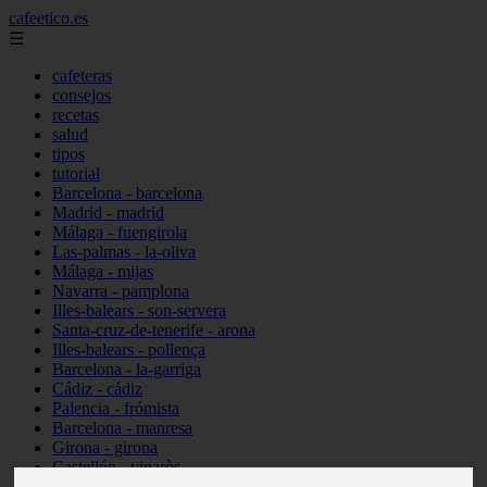
cafeetico.es
☰
cafeteras
consejos
recetas
salud
tipos
tutorial
Barcelona - barcelona
Madrid - madrid
Málaga - fuengirola
Las-palmas - la-oliva
Málaga - mijas
Navarra - pamplona
Illes-balears - son-servera
Santa-cruz-de-tenerife - arona
Illes-balears - pollença
Barcelona - la-garriga
Cádiz - cádiz
Palencia - frómista
Barcelona - manresa
Girona - girona
Castellón - vinaròs
Illes-balears - capdepera