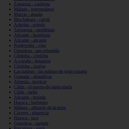
Zaragoza - cariñena
Málaga - torremolinos
Murcia - abarán
Illes-balears - calvià
Asturias - oviedo
Tarragona - montblanc
Alicante - benidorm
Alicante - alicante
Pontevedra - vigo
Gipuzkoa - san-sebastián
Córdoba - córdoba
A-coruña - betanzos
Córdoba - iznájar
Las-palmas - las-palmas-de-gran-canaria
Granada - almuñécar
Almería - mojácar
Cádiz - el-puerto-de-santa-maría
Cádiz - tarifa
Alicante - teulada
Huesca - barbastro
Málaga - alhaurín-de-la-torre
Cáceres - plasencia
Huesca - jaca
Gipuzkoa - zarautz
Barcelona - gavà