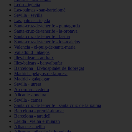
León - igüeña
Las-palmas - san-bartolomé
Sevilla - sevilla
Las-palmas - tejeda
Santa-cruz-de-tenerife - puntagorda
Santa-cruz-de-tenerife - la-orotava
Santa-cruz-de-tenerife - fasnia
Santa-cruz-de-tenerife - los-realejos
Valencia - el-puig-de-santa-maría
Valladolid - alaejos
Illes-balears - andratx
Illes-balears - banyalbufar
Barcelona - l39hospitalet-de-llobregat
Madrid - pelayos-de-la-presa
Madrid - galapagar
Sevilla - utrera
A-coruña - cedeira
Alicante - ondara
Sevilla - camas
Santa-cruz-de-tenerife - santa-cruz-de-la-palma
Barcelona - premià-de-mar
Barcelona - taradell
Lleida - vielha-e-mijaran
Albacete - hellín
Alicante - pilar-de-la-horadada