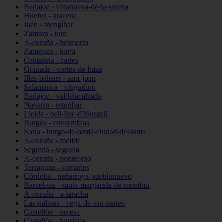
Badajoz - villanueva-de-la-serena
Huelva - aracena
Jaén - mengíbar
Zamora - toro
A-coruña - boimorto
Zaragoza - borja
Cantabria - cartes
Granada - cortes-de-baza
Illes-balears - sant-joan
Salamanca - vitigudino
Badajoz - valdelacalzada
Navarra - esteribar
Lleida - bell-lloc-d39urgell
Burgos - covarrubias
Soria - burgo-de-osma-ciudad-de-osma
A-coruña - melide
Segovia - segovia
A-coruña - ponteceso
Tarragona - camarles
Córdoba - peñarroya-pueblonuevo
Barcelona - santa-margarida-de-montbui
A-coruña - a-laracha
Las-palmas - vega-de-san-mateo
Castellón - orpesa
Castellón - burriana