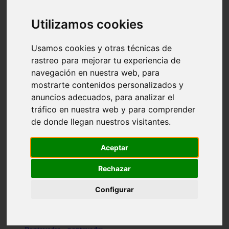
Valencia - valencia
Málaga - nerja
Utilizamos cookies
Girona - blanes
A-coruña - santiago-de-compostela
Málaga - marbella
Usamos cookies y otras técnicas de
Tarragona - tarragona
rastreo para mejorar tu experiencia de
Asturias - gijón
navegación en nuestra web, para
Girona - figueres
Alicante - santa-pola
mostrarte contenidos personalizados y
Madrid - leganés
anuncios adecuados, para analizar el
Almería - roquetas-de-mar
tráfico en nuestra web y para comprender
Girona - tossa-de-mar
Barcelona - sant-cugat-del-vallès
de donde llegan nuestros visitantes.
Alicante - l39alfàs-del-pi
Barcelona - vilanova-i-la-geltrú
Illes-balears - alcúdia
Aceptar
Castellón - peñíscola
Barcelona - mataró
Rechazar
ávila - ávila
Illes-balears - sant-antoni-de-portmany
Configurar
Illes-balears - sant-josep-de-sa-talaia
Tarragona - reus
Barcelona - badalona
Santa-cruz-de-tenerife - san-cristóbal-de-la-laguna