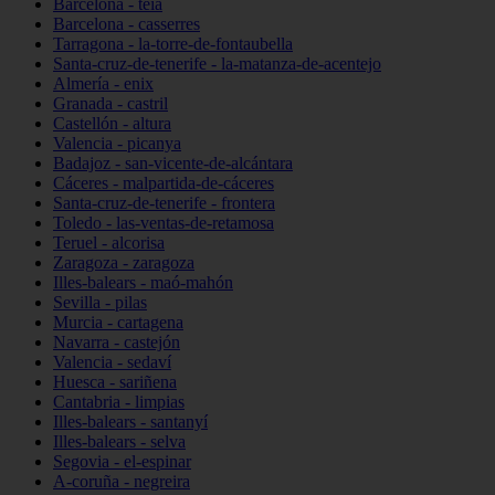
Barcelona - teià
Barcelona - casserres
Tarragona - la-torre-de-fontaubella
Santa-cruz-de-tenerife - la-matanza-de-acentejo
Almería - enix
Granada - castril
Castellón - altura
Valencia - picanya
Badajoz - san-vicente-de-alcántara
Cáceres - malpartida-de-cáceres
Santa-cruz-de-tenerife - frontera
Toledo - las-ventas-de-retamosa
Teruel - alcorisa
Zaragoza - zaragoza
Illes-balears - maó-mahón
Sevilla - pilas
Murcia - cartagena
Navarra - castejón
Valencia - sedaví
Huesca - sariñena
Cantabria - limpias
Illes-balears - santanyí
Illes-balears - selva
Segovia - el-espinar
A-coruña - negreira