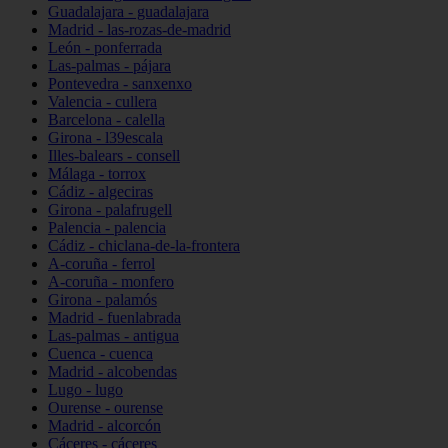
Guadalajara - guadalajara
Madrid - las-rozas-de-madrid
León - ponferrada
Las-palmas - pájara
Pontevedra - sanxenxo
Valencia - cullera
Barcelona - calella
Girona - l39escala
Illes-balears - consell
Málaga - torrox
Cádiz - algeciras
Girona - palafrugell
Palencia - palencia
Cádiz - chiclana-de-la-frontera
A-coruña - ferrol
A-coruña - monfero
Girona - palamós
Madrid - fuenlabrada
Las-palmas - antigua
Cuenca - cuenca
Madrid - alcobendas
Lugo - lugo
Ourense - ourense
Madrid - alcorcón
Cáceres - cáceres