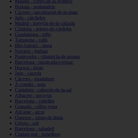
Málaga - cortes-de-la-frontera
Bizkaia - portugalete
Cáceres - navalmoral-de-la-mata
Jaén - cárcheles
Madrid - torrejón-de-la-calzada
Córdoba - priego-de-córdoba
Guadalajara - trillo
Tarragona - valls
Illes-balears - sineu
Navarra - burlata
Pontevedra - vilagarcía-de-arousa
Barcelona - montcada-i-reixac
Huesca - broto
Jaén - cazorla
Cáceres - guadalupe
A-coruña - noia
Cantabria - cabezón-de-la-sal
Albacete - socovos
Barcelona - cubelles
Granada - cúllar-vega
Alicante - alcoi
Ourense - xinzo-de-limia
Girona - salt
Barcelona - sabadell
Ciudad-real - tomelloso