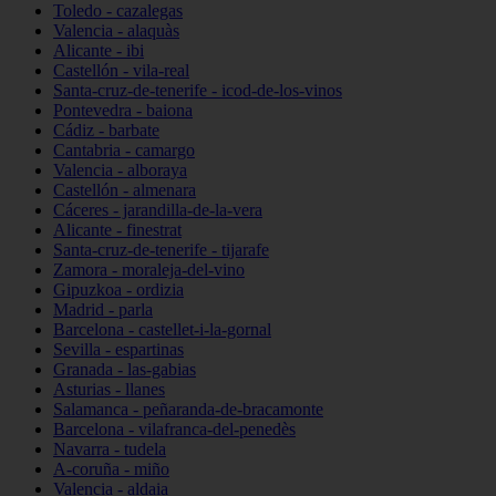
Toledo - cazalegas
Valencia - alaquàs
Alicante - ibi
Castellón - vila-real
Santa-cruz-de-tenerife - icod-de-los-vinos
Pontevedra - baiona
Cádiz - barbate
Cantabria - camargo
Valencia - alboraya
Castellón - almenara
Cáceres - jarandilla-de-la-vera
Alicante - finestrat
Santa-cruz-de-tenerife - tijarafe
Zamora - moraleja-del-vino
Gipuzkoa - ordizia
Madrid - parla
Barcelona - castellet-i-la-gornal
Sevilla - espartinas
Granada - las-gabias
Asturias - llanes
Salamanca - peñaranda-de-bracamonte
Barcelona - vilafranca-del-penedès
Navarra - tudela
A-coruña - miño
Valencia - aldaia