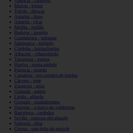
Valencia - catarroja
Murcia - lorquí
Toledo - illescas
Asturias - tineo
Almería - vícar
Melilla - melilla
Badajoz - montijo
Guadalajara - jadraque
Salamanca - guijuelo
Córdoba - hornachuelos
Albacete - villarrobledo
Tarragona - tortosa
Huelva - punta-umbría
Palencia - guardo
Cantabria - los-corrales-de-buelna
Cáceres - jerte
Zaragoza - ariza
Granada - galera
Lleida - alfarràs
Granada - guadahortuna
Ourense - o-barco-de-valdeorras
Barcelona - cardedeu
Sevilla - mairena-del-aljarafe
Valencia - llíria
Girona - sant-feliu-de-guíxols