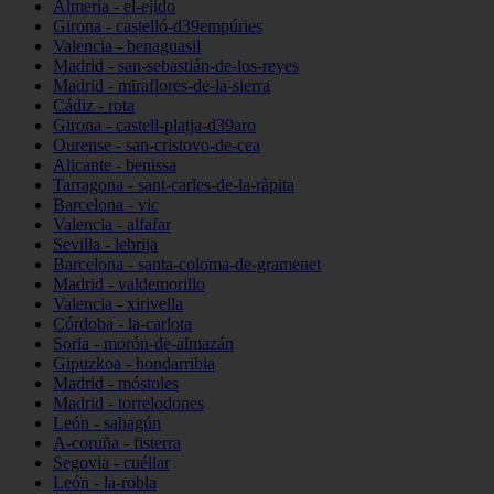
Almería - el-ejido
Girona - castelló-d39empúries
Valencia - benaguasil
Madrid - san-sebastián-de-los-reyes
Madrid - miraflores-de-la-sierra
Cádiz - rota
Girona - castell-platja-d39aro
Ourense - san-cristovo-de-cea
Alicante - benissa
Tarragona - sant-carles-de-la-ràpita
Barcelona - vic
Valencia - alfafar
Sevilla - lebrija
Barcelona - santa-coloma-de-gramenet
Madrid - valdemorillo
Valencia - xirivella
Córdoba - la-carlota
Soria - morón-de-almazán
Gipuzkoa - hondarribia
Madrid - móstoles
Madrid - torrelodones
León - sahagún
A-coruña - fisterra
Segovia - cuéllar
León - la-robla