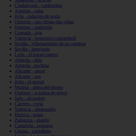
Ciudad-real - valdepeñas
Asturias - salas
ávila - palacios-de-goda
Ourense - san-cibrao-das-viñas
Ourense - padrenda
Granada - loja
Valencia - bonrepòs-i-mirambell
Sevilla - villamanrique-de-la-condesa
Sevilla - lantejuela
León - el-burgo-ranero
Almería - abla
Almería - pechina
Alicante - agost
Alicante - sax
ávila - el-arenal
Madrid - aldea-del-fresno
Ourense - a-pobra-de-trives
Jaén - alcaudete
Cáceres - coria
Valencia - almussafes
Huesca - graus
Zaragoza - alagón
Cantabria - penagos
Girona - cantallops