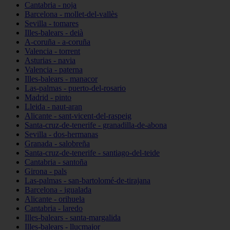
Cantabria - noja
Barcelona - mollet-del-vallès
Sevilla - tomares
Illes-balears - deià
A-coruña - a-coruña
Valencia - torrent
Asturias - navia
Valencia - paterna
Illes-balears - manacor
Las-palmas - puerto-del-rosario
Madrid - pinto
Lleida - naut-aran
Alicante - sant-vicent-del-raspeig
Santa-cruz-de-tenerife - granadilla-de-abona
Sevilla - dos-hermanas
Granada - salobreña
Santa-cruz-de-tenerife - santiago-del-teide
Cantabria - santoña
Girona - pals
Las-palmas - san-bartolomé-de-tirajana
Barcelona - igualada
Alicante - orihuela
Cantabria - laredo
Illes-balears - santa-margalida
Illes-balears - llucmajor