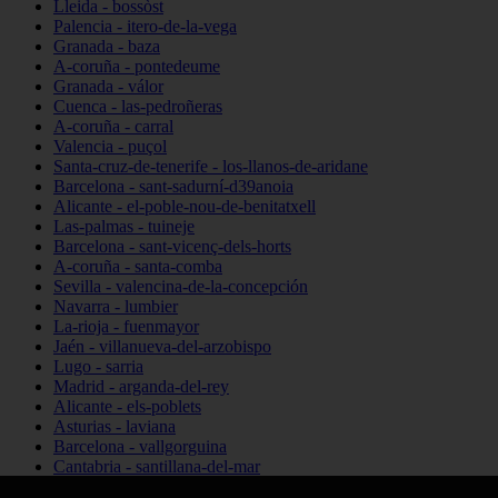
Lleida - bossòst
Palencia - itero-de-la-vega
Granada - baza
A-coruña - pontedeume
Granada - válor
Cuenca - las-pedroñeras
A-coruña - carral
Valencia - puçol
Santa-cruz-de-tenerife - los-llanos-de-aridane
Barcelona - sant-sadurní-d39anoia
Alicante - el-poble-nou-de-benitatxell
Las-palmas - tuineje
Barcelona - sant-vicenç-dels-horts
A-coruña - santa-comba
Sevilla - valencina-de-la-concepción
Navarra - lumbier
La-rioja - fuenmayor
Jaén - villanueva-del-arzobispo
Lugo - sarria
Madrid - arganda-del-rey
Alicante - els-poblets
Asturias - laviana
Barcelona - vallgorguina
Cantabria - santillana-del-mar
Zamora - santa-maría-de-la-vega