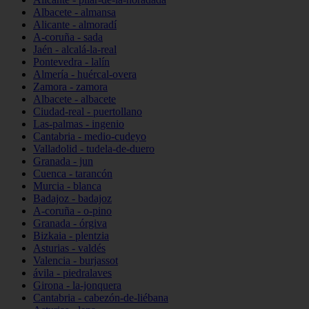
Albacete - almansa
Alicante - almoradí
A-coruña - sada
Jaén - alcalá-la-real
Pontevedra - lalín
Almería - huércal-overa
Zamora - zamora
Albacete - albacete
Ciudad-real - puertollano
Las-palmas - ingenio
Cantabria - medio-cudeyo
Valladolid - tudela-de-duero
Granada - jun
Cuenca - tarancón
Murcia - blanca
Badajoz - badajoz
A-coruña - o-pino
Granada - órgiva
Bizkaia - plentzia
Asturias - valdés
Valencia - burjassot
ávila - piedralaves
Girona - la-jonquera
Cantabria - cabezón-de-liébana