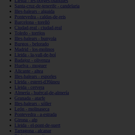
Lleida - les-borges-blanques
Santa-cruz-de-tenerife - candelaria
Illes-balears - algaida
Pontevedra - caldas-de-reis
Barcelona - torelló
Ciudad-real - ciudad-real
Toledo - torrijos
Illes-balears - bunyola
Burgos - belorado
Madrid - los-molinos
Lleida - la-vall-de-boí
Badajoz - olivenza
Huelva - moguer
Alicante - altea
Illes-balears - esporles
Lleida - esterri-d39àneu
Lleida - cervera
Almería - huércal-de-almería
Granada - atarfe
Illes-balears - sóller
León - molinaseca
Pontevedra - a-estrada
Girona - alp
Lleida - el-pont-de-suert
Tarragona - alcanar