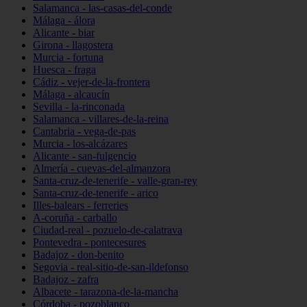
Salamanca - las-casas-del-conde
Málaga - álora
Alicante - biar
Girona - llagostera
Murcia - fortuna
Huesca - fraga
Cádiz - vejer-de-la-frontera
Málaga - alcaucín
Sevilla - la-rinconada
Salamanca - villares-de-la-reina
Cantabria - vega-de-pas
Murcia - los-alcázares
Alicante - san-fulgencio
Almería - cuevas-del-almanzora
Santa-cruz-de-tenerife - valle-gran-rey
Santa-cruz-de-tenerife - arico
Illes-balears - ferreries
A-coruña - carballo
Ciudad-real - pozuelo-de-calatrava
Pontevedra - pontecesures
Badajoz - don-benito
Segovia - real-sitio-de-san-ildefonso
Badajoz - zafra
Albacete - tarazona-de-la-mancha
Córdoba - pozoblanco