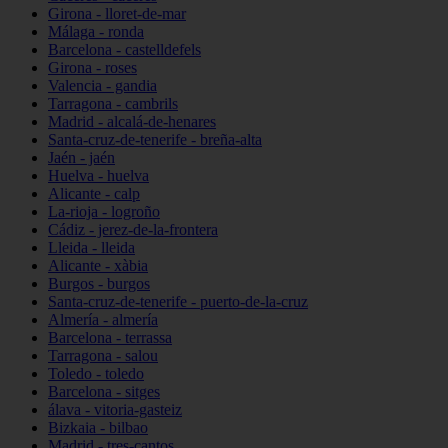
Girona - lloret-de-mar
Málaga - ronda
Barcelona - castelldefels
Girona - roses
Valencia - gandia
Tarragona - cambrils
Madrid - alcalá-de-henares
Santa-cruz-de-tenerife - breña-alta
Jaén - jaén
Huelva - huelva
Alicante - calp
La-rioja - logroño
Cádiz - jerez-de-la-frontera
Lleida - lleida
Alicante - xàbia
Burgos - burgos
Santa-cruz-de-tenerife - puerto-de-la-cruz
Almería - almería
Barcelona - terrassa
Tarragona - salou
Toledo - toledo
Barcelona - sitges
álava - vitoria-gasteiz
Bizkaia - bilbao
Madrid - tres-cantos