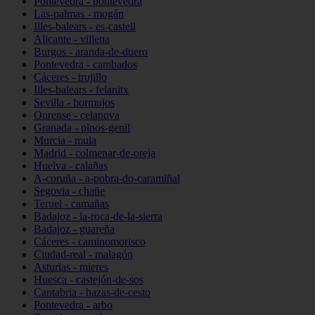
Pontevedra - pontevedra
Las-palmas - mogán
Illes-balears - es-castell
Alicante - villena
Burgos - aranda-de-duero
Pontevedra - cambados
Cáceres - trujillo
Illes-balears - felanitx
Sevilla - bormujos
Ourense - celanova
Granada - pinos-genil
Murcia - mula
Madrid - colmenar-de-oreja
Huelva - calañas
A-coruña - a-pobra-do-caramiñal
Segovia - chañe
Teruel - camañas
Badajoz - la-roca-de-la-sierra
Badajoz - guareña
Cáceres - caminomorisco
Ciudad-real - malagón
Asturias - mieres
Huesca - castejón-de-sos
Cantabria - hazas-de-cesto
Pontevedra - arbo