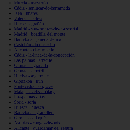
Murcia - mazarrón
Cádiz - sanlúcar-de-barrameda
Jaén - linares
Valencia - oliva
Huesca - grañén
Madrid - san-lorenzo-de-el-escorial
Madrid - boadilla-del-monte
Barcelona - pineda-de-mar
Castellón - benicàssim
Alicante - el-campello
Cádiz - la-línea-de-la-concepción
Las-palmas - arrecife
Granada - granada
Granada - motril
Huelva - ayamonte
Gipuzkoa - irun
Pontevedra - o-grove
Málaga - vélez-málaga
Las-palmas - tías
Soria - soria
Huesca - huesca
Barcelona - granollers
Girona - cadaqués
Asturias - cangas-de-onís
Alicante - guardamar-del-segura