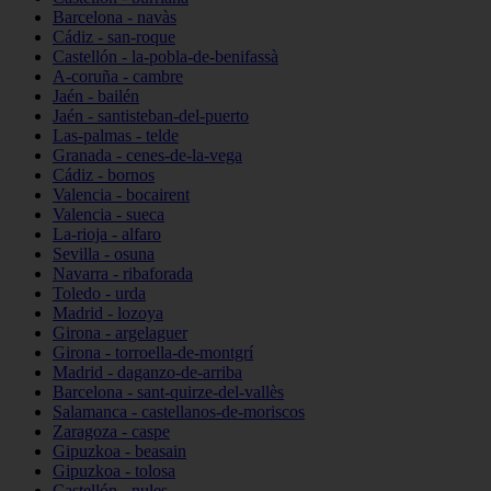
Barcelona - navàs
Cádiz - san-roque
Castellón - la-pobla-de-benifassà
A-coruña - cambre
Jaén - bailén
Jaén - santisteban-del-puerto
Las-palmas - telde
Granada - cenes-de-la-vega
Cádiz - bornos
Valencia - bocairent
Valencia - sueca
La-rioja - alfaro
Sevilla - osuna
Navarra - ribaforada
Toledo - urda
Madrid - lozoya
Girona - argelaguer
Girona - torroella-de-montgrí
Madrid - daganzo-de-arriba
Barcelona - sant-quirze-del-vallès
Salamanca - castellanos-de-moriscos
Zaragoza - caspe
Gipuzkoa - beasain
Gipuzkoa - tolosa
Castellón - nules