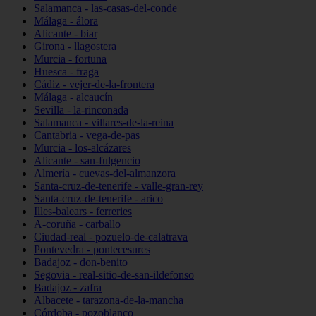
Salamanca - las-casas-del-conde
Málaga - álora
Alicante - biar
Girona - llagostera
Murcia - fortuna
Huesca - fraga
Cádiz - vejer-de-la-frontera
Málaga - alcaucín
Sevilla - la-rinconada
Salamanca - villares-de-la-reina
Cantabria - vega-de-pas
Murcia - los-alcázares
Alicante - san-fulgencio
Almería - cuevas-del-almanzora
Santa-cruz-de-tenerife - valle-gran-rey
Santa-cruz-de-tenerife - arico
Illes-balears - ferreries
A-coruña - carballo
Ciudad-real - pozuelo-de-calatrava
Pontevedra - pontecesures
Badajoz - don-benito
Segovia - real-sitio-de-san-ildefonso
Badajoz - zafra
Albacete - tarazona-de-la-mancha
Córdoba - pozoblanco