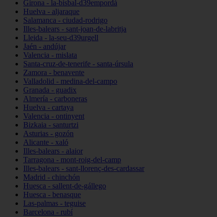
Girona - la-bisbal-d39empordà
Huelva - aljaraque
Salamanca - ciudad-rodrigo
Illes-balears - sant-joan-de-labritja
Lleida - la-seu-d39urgell
Jaén - andújar
Valencia - mislata
Santa-cruz-de-tenerife - santa-úrsula
Zamora - benavente
Valladolid - medina-del-campo
Granada - guadix
Almería - carboneras
Huelva - cartaya
Valencia - ontinyent
Bizkaia - santurtzi
Asturias - gozón
Alicante - xaló
Illes-balears - alaior
Tarragona - mont-roig-del-camp
Illes-balears - sant-llorenç-des-cardassar
Madrid - chinchón
Huesca - sallent-de-gállego
Huesca - benasque
Las-palmas - teguise
Barcelona - rubí