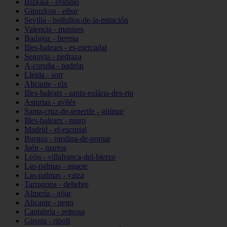
Bizkaia - erandio
Gipuzkoa - eibar
Sevilla - bollullos-de-la-mitación
Valencia - manises
Badajoz - llerena
Illes-balears - es-mercadal
Segovia - pedraza
A-coruña - padrón
Lleida - sort
Alicante - elx
Illes-balears - santa-eulària-des-riu
Asturias - avilés
Santa-cruz-de-tenerife - güímar
Illes-balears - muro
Madrid - el-escorial
Burgos - medina-de-pomar
Jaén - martos
León - villafranca-del-bierzo
Las-palmas - agaete
Las-palmas - yaiza
Tarragona - deltebre
Almería - níjar
Alicante - pego
Cantabria - reinosa
Girona - ripoll