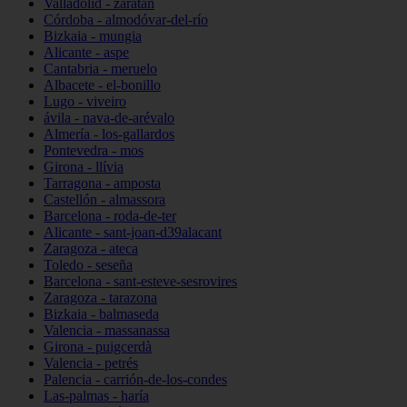
Valladolid - zaratán
Córdoba - almodóvar-del-río
Bizkaia - mungia
Alicante - aspe
Cantabria - meruelo
Albacete - el-bonillo
Lugo - viveiro
ávila - nava-de-arévalo
Almería - los-gallardos
Pontevedra - mos
Girona - llívia
Tarragona - amposta
Castellón - almassora
Barcelona - roda-de-ter
Alicante - sant-joan-d39alacant
Zaragoza - ateca
Toledo - seseña
Barcelona - sant-esteve-sesrovires
Zaragoza - tarazona
Bizkaia - balmaseda
Valencia - massanassa
Girona - puigcerdà
Valencia - petrés
Palencia - carrión-de-los-condes
Las-palmas - haría