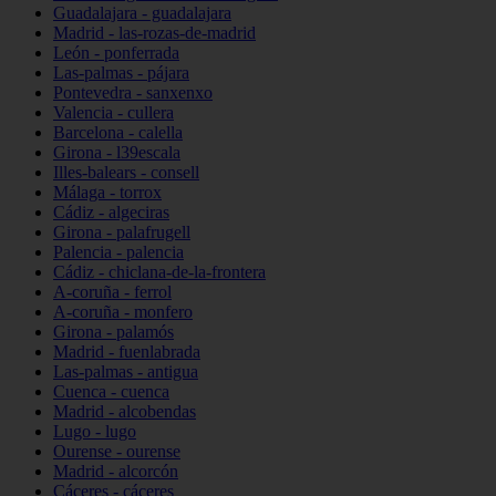
Guadalajara - guadalajara
Madrid - las-rozas-de-madrid
León - ponferrada
Las-palmas - pájara
Pontevedra - sanxenxo
Valencia - cullera
Barcelona - calella
Girona - l39escala
Illes-balears - consell
Málaga - torrox
Cádiz - algeciras
Girona - palafrugell
Palencia - palencia
Cádiz - chiclana-de-la-frontera
A-coruña - ferrol
A-coruña - monfero
Girona - palamós
Madrid - fuenlabrada
Las-palmas - antigua
Cuenca - cuenca
Madrid - alcobendas
Lugo - lugo
Ourense - ourense
Madrid - alcorcón
Cáceres - cáceres