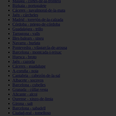
Málaga - cortes-de-la-frontera
Bizkaia - portugalete
Cáceres - navalmoral-de-la-mata
Jaén - cárcheles
Madrid - torrejón-de-la-calzada
Córdoba - priego-de-córdoba
Guadalajara - trillo
Tarragona - valls
Illes-balears - sineu
Navarra - burlata
Pontevedra - vilagarcía-de-arousa
Barcelona - montcada-i-reixac
Huesca - broto
Jaén - cazorla
Cáceres - guadalupe
A-coruña - noia
Cantabria - cabezón-de-la-sal
Albacete - socovos
Barcelona - cubelles
Granada - cúllar-vega
Alicante - alcoi
Ourense - xinzo-de-limia
Girona - salt
Barcelona - sabadell
Ciudad-real - tomelloso