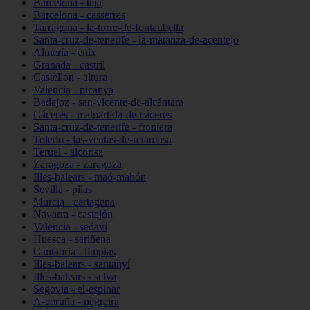
Barcelona - teià
Barcelona - casserres
Tarragona - la-torre-de-fontaubella
Santa-cruz-de-tenerife - la-matanza-de-acentejo
Almería - enix
Granada - castril
Castellón - altura
Valencia - picanya
Badajoz - san-vicente-de-alcántara
Cáceres - malpartida-de-cáceres
Santa-cruz-de-tenerife - frontera
Toledo - las-ventas-de-retamosa
Teruel - alcorisa
Zaragoza - zaragoza
Illes-balears - maó-mahón
Sevilla - pilas
Murcia - cartagena
Navarra - castejón
Valencia - sedaví
Huesca - sariñena
Cantabria - limpias
Illes-balears - santanyí
Illes-balears - selva
Segovia - el-espinar
A-coruña - negreira