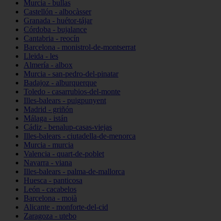
Murcia - bullas
Castellón - albocàsser
Granada - huétor-tájar
Córdoba - bujalance
Cantabria - reocín
Barcelona - monistrol-de-montserrat
Lleida - les
Almería - albox
Murcia - san-pedro-del-pinatar
Badajoz - alburquerque
Toledo - casarrubios-del-monte
Illes-balears - puigpunyent
Madrid - griñón
Málaga - istán
Cádiz - benalup-casas-viejas
Illes-balears - ciutadella-de-menorca
Murcia - murcia
Valencia - quart-de-poblet
Navarra - viana
Illes-balears - palma-de-mallorca
Huesca - panticosa
León - cacabelos
Barcelona - moià
Alicante - monforte-del-cid
Zaragoza - utebo