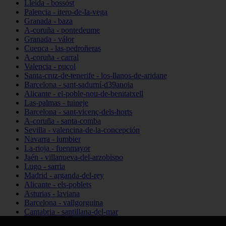
Lleida - bossòst
Palencia - itero-de-la-vega
Granada - baza
A-coruña - pontedeume
Granada - válor
Cuenca - las-pedroñeras
A-coruña - carral
Valencia - puçol
Santa-cruz-de-tenerife - los-llanos-de-aridane
Barcelona - sant-sadurní-d39anoia
Alicante - el-poble-nou-de-benitatxell
Las-palmas - tuineje
Barcelona - sant-vicenç-dels-horts
A-coruña - santa-comba
Sevilla - valencina-de-la-concepción
Navarra - lumbier
La-rioja - fuenmayor
Jaén - villanueva-del-arzobispo
Lugo - sarria
Madrid - arganda-del-rey
Alicante - els-poblets
Asturias - laviana
Barcelona - vallgorguina
Cantabria - santillana-del-mar
Zamora - santa-maría-de-la-vega