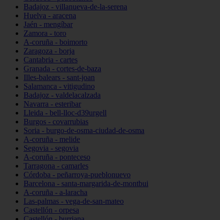
Badajoz - villanueva-de-la-serena
Huelva - aracena
Jaén - mengíbar
Zamora - toro
A-coruña - boimorto
Zaragoza - borja
Cantabria - cartes
Granada - cortes-de-baza
Illes-balears - sant-joan
Salamanca - vitigudino
Badajoz - valdelacalzada
Navarra - esteribar
Lleida - bell-lloc-d39urgell
Burgos - covarrubias
Soria - burgo-de-osma-ciudad-de-osma
A-coruña - melide
Segovia - segovia
A-coruña - ponteceso
Tarragona - camarles
Córdoba - peñarroya-pueblonuevo
Barcelona - santa-margarida-de-montbui
A-coruña - a-laracha
Las-palmas - vega-de-san-mateo
Castellón - orpesa
Castellón - burriana