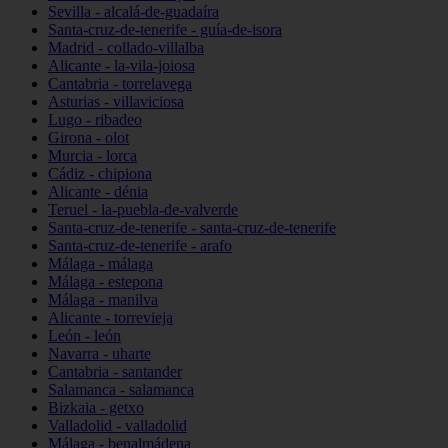
Sevilla - alcalá-de-guadaíra
Santa-cruz-de-tenerife - guía-de-isora
Madrid - collado-villalba
Alicante - la-vila-joiosa
Cantabria - torrelavega
Asturias - villaviciosa
Lugo - ribadeo
Girona - olot
Murcia - lorca
Cádiz - chipiona
Alicante - dénia
Teruel - la-puebla-de-valverde
Santa-cruz-de-tenerife - santa-cruz-de-tenerife
Santa-cruz-de-tenerife - arafo
Málaga - málaga
Málaga - estepona
Málaga - manilva
Alicante - torrevieja
León - león
Navarra - uharte
Cantabria - santander
Salamanca - salamanca
Bizkaia - getxo
Valladolid - valladolid
Málaga - benalmádena