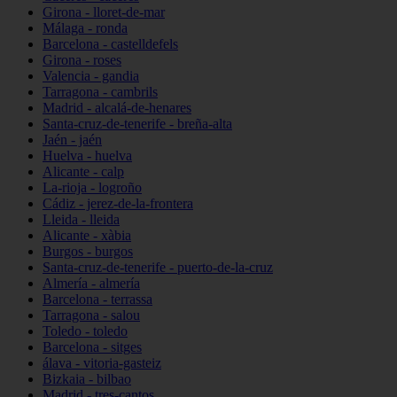
Girona - lloret-de-mar
Málaga - ronda
Barcelona - castelldefels
Girona - roses
Valencia - gandia
Tarragona - cambrils
Madrid - alcalá-de-henares
Santa-cruz-de-tenerife - breña-alta
Jaén - jaén
Huelva - huelva
Alicante - calp
La-rioja - logroño
Cádiz - jerez-de-la-frontera
Lleida - lleida
Alicante - xàbia
Burgos - burgos
Santa-cruz-de-tenerife - puerto-de-la-cruz
Almería - almería
Barcelona - terrassa
Tarragona - salou
Toledo - toledo
Barcelona - sitges
álava - vitoria-gasteiz
Bizkaia - bilbao
Madrid - tres-cantos