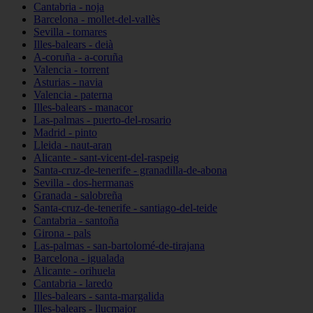
Cantabria - noja
Barcelona - mollet-del-vallès
Sevilla - tomares
Illes-balears - deià
A-coruña - a-coruña
Valencia - torrent
Asturias - navia
Valencia - paterna
Illes-balears - manacor
Las-palmas - puerto-del-rosario
Madrid - pinto
Lleida - naut-aran
Alicante - sant-vicent-del-raspeig
Santa-cruz-de-tenerife - granadilla-de-abona
Sevilla - dos-hermanas
Granada - salobreña
Santa-cruz-de-tenerife - santiago-del-teide
Cantabria - santoña
Girona - pals
Las-palmas - san-bartolomé-de-tirajana
Barcelona - igualada
Alicante - orihuela
Cantabria - laredo
Illes-balears - santa-margalida
Illes-balears - llucmajor