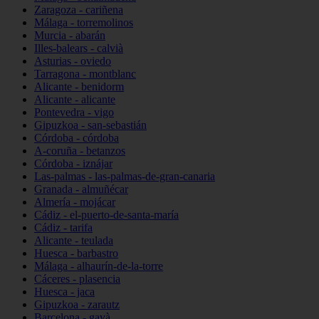
Zaragoza - cariñena
Málaga - torremolinos
Murcia - abarán
Illes-balears - calvià
Asturias - oviedo
Tarragona - montblanc
Alicante - benidorm
Alicante - alicante
Pontevedra - vigo
Gipuzkoa - san-sebastián
Córdoba - córdoba
A-coruña - betanzos
Córdoba - iznájar
Las-palmas - las-palmas-de-gran-canaria
Granada - almuñécar
Almería - mojácar
Cádiz - el-puerto-de-santa-maría
Cádiz - tarifa
Alicante - teulada
Huesca - barbastro
Málaga - alhaurín-de-la-torre
Cáceres - plasencia
Huesca - jaca
Gipuzkoa - zarautz
Barcelona - gavà