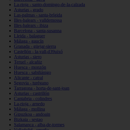
La-rioja - santo-domingo-de-la-calzada
Asturias - grado
Las-palmas - santa-brígida
Illes-balears - valldemossa
Illes-balears - ibiza
Barcelona - santa-susanna
Lleida - balaguer
Málaga - gaucín
Granada - güejar-sierra
Castellón - la-vall-d39uixó
Asturias - siero
Teruel - alcañiz
Huesca - monzón
Huesca - sabiñánigo
Alicante - catral
Segovia - turégano
Tarragona - horta-de-sant-joan
Asturias - castrillón
Cantabria - colindres
La-rioja - arnedo
Málaga - mollina
Gipuzkoa - andoain
Bizkaia - sestao
Salamanca - alba-de-tormes
Valladolid - urueña