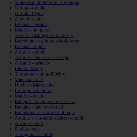
Santa-cruz-de-tenerife - hermigua
Girona - tortellà
Girona - begur
Almería - adra
Bizkaia - basauri
Madrid - aranjuez
Sevilla - castilleja-de-la-cuesta
Barcelona - esplugues-de-llobregat
Bizkaia - sopela
Asturias - piloña
Asturias - tapia-de-casariego
Alicante - castalla
Lleida - tremp
Tarragona - móra-d39ebre
Valencia - silla
Huelva - isla-cristina
La-rioja - calahorra
Madrid - getafe
Badajoz - villanueva-del-fresno
Badajoz - talavera-la-real
Barcelona - el-prat-de-llobregat
Asturias - san-martín-del-rey-aurelio
Alicante - elda
Sevilla - écija
Tarragona - calafell