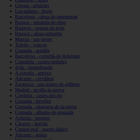
Girona - arbúcies
Las-palmas - tinajo
Barcelona - olesa-de-montserrat
Burgos - miranda-de-ebro
Badajoz - segura-de-león
Huesca - aínsa-sobrarbe
Murcia - san-javier
Toledo - yuncos
Granada - armilla
Barcelona - cornellà-de-llobregat
Cantabria - castro-urdiales
ávila - burgohondo
A-coruña - arteixo
Alicante - crevillent
Zaragoza - san-mateo-de-gállego
Madrid - sevilla-la-nueva
Córdoba - castro-del-río
Granada - trevélez
Granada - alpujarra-de-la-sierra
Granada - alhama-de-granada
Asturias - langreo
Cáceres - hervás
Ciudad-real - puerto-lápice
Alicante - polop