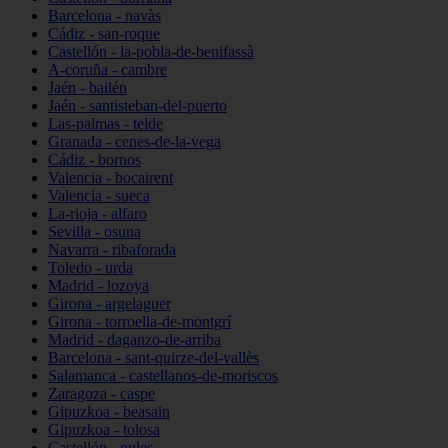
Barcelona - navàs
Cádiz - san-roque
Castellón - la-pobla-de-benifassà
A-coruña - cambre
Jaén - bailén
Jaén - santisteban-del-puerto
Las-palmas - telde
Granada - cenes-de-la-vega
Cádiz - bornos
Valencia - bocairent
Valencia - sueca
La-rioja - alfaro
Sevilla - osuna
Navarra - ribaforada
Toledo - urda
Madrid - lozoya
Girona - argelaguer
Girona - torroella-de-montgrí
Madrid - daganzo-de-arriba
Barcelona - sant-quirze-del-vallès
Salamanca - castellanos-de-moriscos
Zaragoza - caspe
Gipuzkoa - beasain
Gipuzkoa - tolosa
Castellón - nules