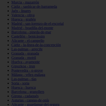
Murcia - mazarrón
Cádiz - sanlúcar-de-barrameda
Jaén - linares
Valencia - oliva
Huesca - grañén
Madrid - san-lorenzo-de-el-escorial
Madrid - boadilla-del-monte
Barcelona - pineda-de-mar
Castellón - benicàssim
Alicante - el-campello
Cádiz - la-línea-de-la-concepción
Las-palmas - arrecife
Granada - granada
Granada - motril
Huelva - ayamonte
Gipuzkoa - irun
Pontevedra - o-grove
Málaga - vélez-málaga
Las-palmas - tías
Soria - soria
Huesca - huesca
Barcelona - granollers
Girona - cadaqués
Asturias - cangas-de-onís
Alicante - guardamar-del-segura