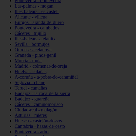
Pontevedra - pontevedra
Las-palmas - mogán
Illes-balears - es-castell
Alicante - villena
Burgos - aranda-de-duero
Pontevedra - cambados
Cáceres - trujillo
Illes-balears - felanitx
Sevilla - bormujos
Ourense - celanova
Granada - pinos-genil
Murcia - mula
Madrid - colmenar-de-oreja
Huelva - calañas
A-coruña - a-pobra-do-caramiñal
Segovia - chañe
Teruel - camañas
Badajoz - la-roca-de-la-sierra
Badajoz - guareña
Cáceres - caminomorisco
Ciudad-real - malagón
Asturias - mieres
Huesca - castejón-de-sos
Cantabria - hazas-de-cesto
Pontevedra - arbo