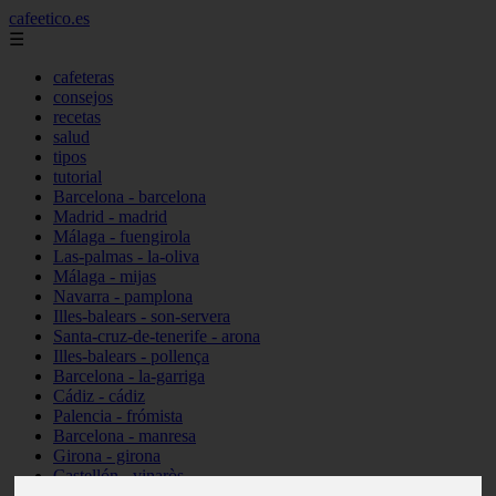
cafeetico.es
☰
cafeteras
consejos
recetas
salud
tipos
tutorial
Barcelona - barcelona
Madrid - madrid
Málaga - fuengirola
Las-palmas - la-oliva
Málaga - mijas
Navarra - pamplona
Illes-balears - son-servera
Santa-cruz-de-tenerife - arona
Illes-balears - pollença
Barcelona - la-garriga
Cádiz - cádiz
Palencia - frómista
Barcelona - manresa
Girona - girona
Castellón - vinaròs
Illes-balears - capdepera