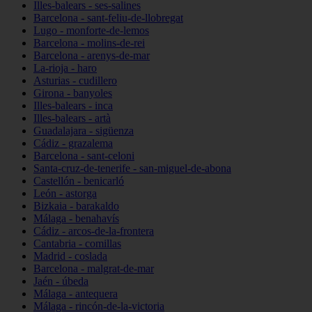
Illes-balears - ses-salines
Barcelona - sant-feliu-de-llobregat
Lugo - monforte-de-lemos
Barcelona - molins-de-rei
Barcelona - arenys-de-mar
La-rioja - haro
Asturias - cudillero
Girona - banyoles
Illes-balears - inca
Illes-balears - artà
Guadalajara - sigüenza
Cádiz - grazalema
Barcelona - sant-celoni
Santa-cruz-de-tenerife - san-miguel-de-abona
Castellón - benicarló
León - astorga
Bizkaia - barakaldo
Málaga - benahavís
Cádiz - arcos-de-la-frontera
Cantabria - comillas
Madrid - coslada
Barcelona - malgrat-de-mar
Jaén - úbeda
Málaga - antequera
Málaga - rincón-de-la-victoria