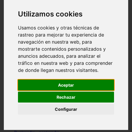
Valencia - valencia
Málaga - nerja
Utilizamos cookies
Girona - blanes
A-coruña - santiago-de-compostela
Málaga - marbella
Usamos cookies y otras técnicas de
Tarragona - tarragona
rastreo para mejorar tu experiencia de
Asturias - gijón
navegación en nuestra web, para
Girona - figueres
Alicante - santa-pola
mostrarte contenidos personalizados y
Madrid - leganés
anuncios adecuados, para analizar el
Almería - roquetas-de-mar
tráfico en nuestra web y para comprender
Girona - tossa-de-mar
Barcelona - sant-cugat-del-vallès
de donde llegan nuestros visitantes.
Alicante - l39alfàs-del-pi
Barcelona - vilanova-i-la-geltrú
Illes-balears - alcúdia
Aceptar
Castellón - peñíscola
Barcelona - mataró
Rechazar
ávila - ávila
Illes-balears - sant-antoni-de-portmany
Configurar
Illes-balears - sant-josep-de-sa-talaia
Tarragona - reus
Barcelona - badalona
Santa-cruz-de-tenerife - san-cristóbal-de-la-laguna