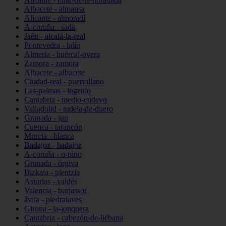
Albacete - almansa
Alicante - almoradí
A-coruña - sada
Jaén - alcalá-la-real
Pontevedra - lalín
Almería - huércal-overa
Zamora - zamora
Albacete - albacete
Ciudad-real - puertollano
Las-palmas - ingenio
Cantabria - medio-cudeyo
Valladolid - tudela-de-duero
Granada - jun
Cuenca - tarancón
Murcia - blanca
Badajoz - badajoz
A-coruña - o-pino
Granada - órgiva
Bizkaia - plentzia
Asturias - valdés
Valencia - burjassot
ávila - piedralaves
Girona - la-jonquera
Cantabria - cabezón-de-liébana