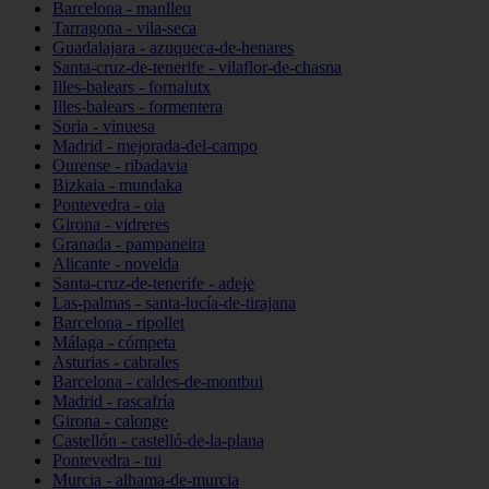
Barcelona - manlleu
Tarragona - vila-seca
Guadalajara - azuqueca-de-henares
Santa-cruz-de-tenerife - vilaflor-de-chasna
Illes-balears - fornalutx
Illes-balears - formentera
Soria - vinuesa
Madrid - mejorada-del-campo
Ourense - ribadavia
Bizkaia - mundaka
Pontevedra - oia
Girona - vidreres
Granada - pampaneira
Alicante - novelda
Santa-cruz-de-tenerife - adeje
Las-palmas - santa-lucía-de-tirajana
Barcelona - ripollet
Málaga - cómpeta
Asturias - cabrales
Barcelona - caldes-de-montbui
Madrid - rascafría
Girona - calonge
Castellón - castelló-de-la-plana
Pontevedra - tui
Murcia - alhama-de-murcia