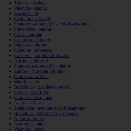
Toledo - cazalegas
Valencia - alaquàs
Alicante - ibi
Castellón - vila-real
Santa-cruz-de-tenerife - icod-de-los-vinos
Pontevedra - baiona
Cádiz - barbate
Cantabria - camargo
Valencia - alboraya
Castellón - almenara
Cáceres - jarandilla-de-la-vera
Alicante - finestrat
Santa-cruz-de-tenerife - tijarafe
Zamora - moraleja-del-vino
Gipuzkoa - ordizia
Madrid - parla
Barcelona - castellet-i-la-gornal
Sevilla - espartinas
Granada - las-gabias
Asturias - llanes
Salamanca - peñaranda-de-bracamonte
Barcelona - vilafranca-del-penedès
Navarra - tudela
A-coruña - miño
Valencia - aldaia