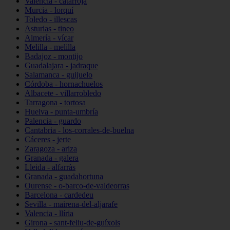
Valencia - catarroja
Murcia - lorquí
Toledo - illescas
Asturias - tineo
Almería - vícar
Melilla - melilla
Badajoz - montijo
Guadalajara - jadraque
Salamanca - guijuelo
Córdoba - hornachuelos
Albacete - villarrobledo
Tarragona - tortosa
Huelva - punta-umbría
Palencia - guardo
Cantabria - los-corrales-de-buelna
Cáceres - jerte
Zaragoza - ariza
Granada - galera
Lleida - alfarràs
Granada - guadahortuna
Ourense - o-barco-de-valdeorras
Barcelona - cardedeu
Sevilla - mairena-del-aljarafe
Valencia - llíria
Girona - sant-feliu-de-guíxols