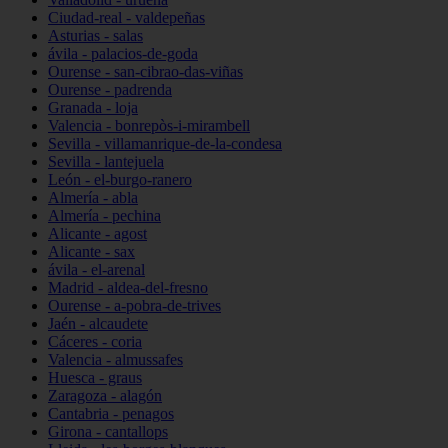
Ciudad-real - valdepeñas
Asturias - salas
ávila - palacios-de-goda
Ourense - san-cibrao-das-viñas
Ourense - padrenda
Granada - loja
Valencia - bonrepòs-i-mirambell
Sevilla - villamanrique-de-la-condesa
Sevilla - lantejuela
León - el-burgo-ranero
Almería - abla
Almería - pechina
Alicante - agost
Alicante - sax
ávila - el-arenal
Madrid - aldea-del-fresno
Ourense - a-pobra-de-trives
Jaén - alcaudete
Cáceres - coria
Valencia - almussafes
Huesca - graus
Zaragoza - alagón
Cantabria - penagos
Girona - cantallops