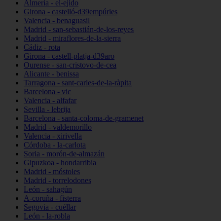
Almería - el-ejido
Girona - castelló-d39empúries
Valencia - benaguasil
Madrid - san-sebastián-de-los-reyes
Madrid - miraflores-de-la-sierra
Cádiz - rota
Girona - castell-platja-d39aro
Ourense - san-cristovo-de-cea
Alicante - benissa
Tarragona - sant-carles-de-la-ràpita
Barcelona - vic
Valencia - alfafar
Sevilla - lebrija
Barcelona - santa-coloma-de-gramenet
Madrid - valdemorillo
Valencia - xirivella
Córdoba - la-carlota
Soria - morón-de-almazán
Gipuzkoa - hondarribia
Madrid - móstoles
Madrid - torrelodones
León - sahagún
A-coruña - fisterra
Segovia - cuéllar
León - la-robla