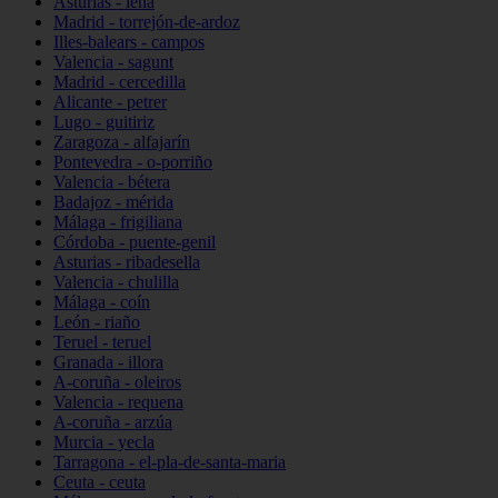
Asturias - lena
Madrid - torrejón-de-ardoz
Illes-balears - campos
Valencia - sagunt
Madrid - cercedilla
Alicante - petrer
Lugo - guitiriz
Zaragoza - alfajarín
Pontevedra - o-porriño
Valencia - bétera
Badajoz - mérida
Málaga - frigiliana
Córdoba - puente-genil
Asturias - ribadesella
Valencia - chulilla
Málaga - coín
León - riaño
Teruel - teruel
Granada - illora
A-coruña - oleiros
Valencia - requena
A-coruña - arzúa
Murcia - yecla
Tarragona - el-pla-de-santa-maria
Ceuta - ceuta