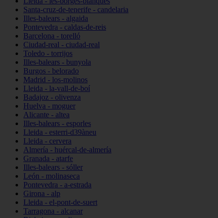
Lleida - les-borges-blanques
Santa-cruz-de-tenerife - candelaria
Illes-balears - algaida
Pontevedra - caldas-de-reis
Barcelona - torelló
Ciudad-real - ciudad-real
Toledo - torrijos
Illes-balears - bunyola
Burgos - belorado
Madrid - los-molinos
Lleida - la-vall-de-boí
Badajoz - olivenza
Huelva - moguer
Alicante - altea
Illes-balears - esporles
Lleida - esterri-d39àneu
Lleida - cervera
Almería - huércal-de-almería
Granada - atarfe
Illes-balears - sóller
León - molinaseca
Pontevedra - a-estrada
Girona - alp
Lleida - el-pont-de-suert
Tarragona - alcanar