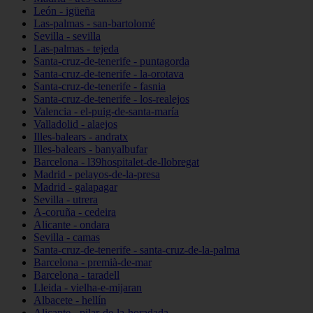
León - igüeña
Las-palmas - san-bartolomé
Sevilla - sevilla
Las-palmas - tejeda
Santa-cruz-de-tenerife - puntagorda
Santa-cruz-de-tenerife - la-orotava
Santa-cruz-de-tenerife - fasnia
Santa-cruz-de-tenerife - los-realejos
Valencia - el-puig-de-santa-maría
Valladolid - alaejos
Illes-balears - andratx
Illes-balears - banyalbufar
Barcelona - l39hospitalet-de-llobregat
Madrid - pelayos-de-la-presa
Madrid - galapagar
Sevilla - utrera
A-coruña - cedeira
Alicante - ondara
Sevilla - camas
Santa-cruz-de-tenerife - santa-cruz-de-la-palma
Barcelona - premià-de-mar
Barcelona - taradell
Lleida - vielha-e-mijaran
Albacete - hellín
Alicante - pilar-de-la-horadada