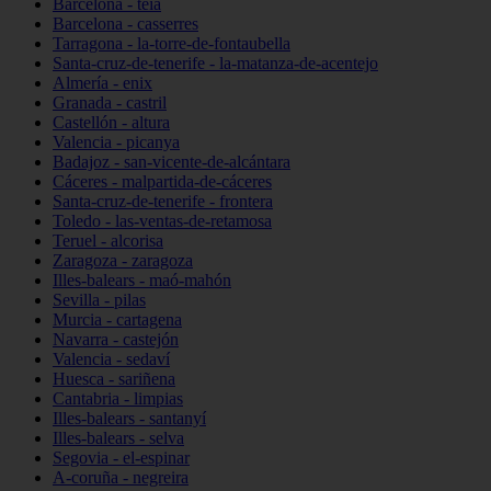
Barcelona - teià
Barcelona - casserres
Tarragona - la-torre-de-fontaubella
Santa-cruz-de-tenerife - la-matanza-de-acentejo
Almería - enix
Granada - castril
Castellón - altura
Valencia - picanya
Badajoz - san-vicente-de-alcántara
Cáceres - malpartida-de-cáceres
Santa-cruz-de-tenerife - frontera
Toledo - las-ventas-de-retamosa
Teruel - alcorisa
Zaragoza - zaragoza
Illes-balears - maó-mahón
Sevilla - pilas
Murcia - cartagena
Navarra - castejón
Valencia - sedaví
Huesca - sariñena
Cantabria - limpias
Illes-balears - santanyí
Illes-balears - selva
Segovia - el-espinar
A-coruña - negreira