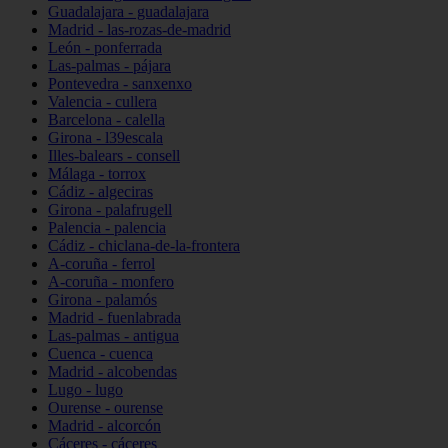
Guadalajara - guadalajara
Madrid - las-rozas-de-madrid
León - ponferrada
Las-palmas - pájara
Pontevedra - sanxenxo
Valencia - cullera
Barcelona - calella
Girona - l39escala
Illes-balears - consell
Málaga - torrox
Cádiz - algeciras
Girona - palafrugell
Palencia - palencia
Cádiz - chiclana-de-la-frontera
A-coruña - ferrol
A-coruña - monfero
Girona - palamós
Madrid - fuenlabrada
Las-palmas - antigua
Cuenca - cuenca
Madrid - alcobendas
Lugo - lugo
Ourense - ourense
Madrid - alcorcón
Cáceres - cáceres