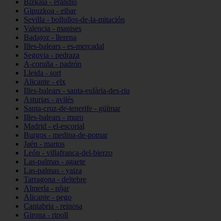
Bizkaia - erandio
Gipuzkoa - eibar
Sevilla - bollullos-de-la-mitación
Valencia - manises
Badajoz - llerena
Illes-balears - es-mercadal
Segovia - pedraza
A-coruña - padrón
Lleida - sort
Alicante - elx
Illes-balears - santa-eulària-des-riu
Asturias - avilés
Santa-cruz-de-tenerife - güímar
Illes-balears - muro
Madrid - el-escorial
Burgos - medina-de-pomar
Jaén - martos
León - villafranca-del-bierzo
Las-palmas - agaete
Las-palmas - yaiza
Tarragona - deltebre
Almería - níjar
Alicante - pego
Cantabria - reinosa
Girona - ripoll