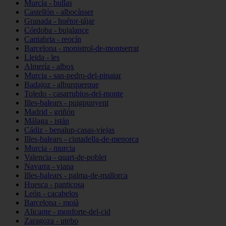
Murcia - bullas
Castellón - albocàsser
Granada - huétor-tájar
Córdoba - bujalance
Cantabria - reocín
Barcelona - monistrol-de-montserrat
Lleida - les
Almería - albox
Murcia - san-pedro-del-pinatar
Badajoz - alburquerque
Toledo - casarrubios-del-monte
Illes-balears - puigpunyent
Madrid - griñón
Málaga - istán
Cádiz - benalup-casas-viejas
Illes-balears - ciutadella-de-menorca
Murcia - murcia
Valencia - quart-de-poblet
Navarra - viana
Illes-balears - palma-de-mallorca
Huesca - panticosa
León - cacabelos
Barcelona - moià
Alicante - monforte-del-cid
Zaragoza - utebo