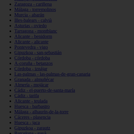
Zaragoza - cariñena
Málaga - torremolinos
Murcia - abarán
Illes-balears - calvià
Asturias - oviedo
Tarragona - montblanc
Alicante - benidorm
Alicante - alicante
Pontevedra - vigo
Gipuzkoa - san-sebastián
Córdoba - córdoba
A-coruña - betanzos
Córdoba - iznájar
Las-palmas - las-palmas-de-gran-canaria
Granada - almuñécar
Almería - mojácar
Cádiz - el-puerto-de-santa-maría
Cádiz - tarifa
Alicante - teulada
Huesca - barbastro
Málaga - alhaurín-de-la-torre
Cáceres - plasencia
Huesca - jaca
Gipuzkoa - zarautz
Barcelona - gavà