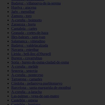
Badajoz - villanueva-de-la-serena
Huelva - aracena
Jaén - mengíbar
Zamora - toro
A-coruña - boimorto
Zaragoza - borja
Cantabria - cartes
Granada - cortes-de-baza
Illes-balears - sant-joan
Salamanca - vitigudino
Badajoz - valdelacalzada
Navarra - esteribar
Lleida - bell-lloc-d39urgell
Burgos - covarrubias
Soria - burgo-de-osma-ciudad-de-osma
A-coruña - melide
Segovia - segovia
A-coruña - ponteceso
Tarragona - camarles
Córdoba - peñarroya-pueblonuevo
Barcelona - santa-margarida-de-montbui
A-coruña - a-laracha
Las-palmas - vega-de-san-mateo
Castellón - orpesa
Castellón - burriana