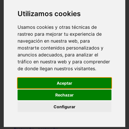
Valencia - valencia
Málaga - nerja
Utilizamos cookies
Girona - blanes
A-coruña - santiago-de-compostela
Málaga - marbella
Usamos cookies y otras técnicas de
Tarragona - tarragona
rastreo para mejorar tu experiencia de
Asturias - gijón
navegación en nuestra web, para
Girona - figueres
Alicante - santa-pola
mostrarte contenidos personalizados y
Madrid - leganés
anuncios adecuados, para analizar el
Almería - roquetas-de-mar
tráfico en nuestra web y para comprender
Girona - tossa-de-mar
Barcelona - sant-cugat-del-vallès
de donde llegan nuestros visitantes.
Alicante - l39alfàs-del-pi
Barcelona - vilanova-i-la-geltrú
Illes-balears - alcúdia
Aceptar
Castellón - peñíscola
Barcelona - mataró
Rechazar
ávila - ávila
Illes-balears - sant-antoni-de-portmany
Configurar
Illes-balears - sant-josep-de-sa-talaia
Tarragona - reus
Barcelona - badalona
Santa-cruz-de-tenerife - san-cristóbal-de-la-laguna