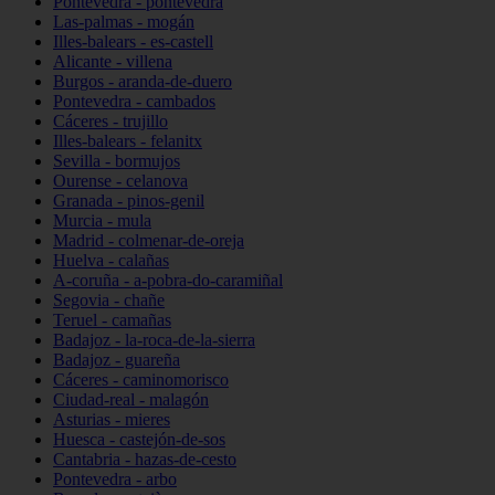
Pontevedra - pontevedra
Las-palmas - mogán
Illes-balears - es-castell
Alicante - villena
Burgos - aranda-de-duero
Pontevedra - cambados
Cáceres - trujillo
Illes-balears - felanitx
Sevilla - bormujos
Ourense - celanova
Granada - pinos-genil
Murcia - mula
Madrid - colmenar-de-oreja
Huelva - calañas
A-coruña - a-pobra-do-caramiñal
Segovia - chañe
Teruel - camañas
Badajoz - la-roca-de-la-sierra
Badajoz - guareña
Cáceres - caminomorisco
Ciudad-real - malagón
Asturias - mieres
Huesca - castejón-de-sos
Cantabria - hazas-de-cesto
Pontevedra - arbo