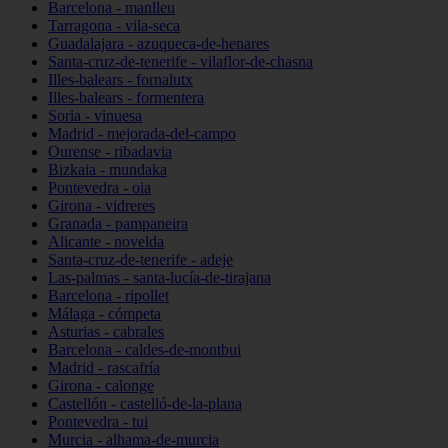
Barcelona - manlleu
Tarragona - vila-seca
Guadalajara - azuqueca-de-henares
Santa-cruz-de-tenerife - vilaflor-de-chasna
Illes-balears - fornalutx
Illes-balears - formentera
Soria - vinuesa
Madrid - mejorada-del-campo
Ourense - ribadavia
Bizkaia - mundaka
Pontevedra - oia
Girona - vidreres
Granada - pampaneira
Alicante - novelda
Santa-cruz-de-tenerife - adeje
Las-palmas - santa-lucía-de-tirajana
Barcelona - ripollet
Málaga - cómpeta
Asturias - cabrales
Barcelona - caldes-de-montbui
Madrid - rascafría
Girona - calonge
Castellón - castelló-de-la-plana
Pontevedra - tui
Murcia - alhama-de-murcia