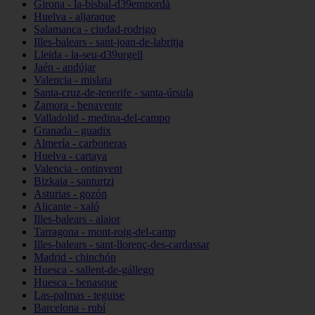
Girona - la-bisbal-d39empordà
Huelva - aljaraque
Salamanca - ciudad-rodrigo
Illes-balears - sant-joan-de-labritja
Lleida - la-seu-d39urgell
Jaén - andújar
Valencia - mislata
Santa-cruz-de-tenerife - santa-úrsula
Zamora - benavente
Valladolid - medina-del-campo
Granada - guadix
Almería - carboneras
Huelva - cartaya
Valencia - ontinyent
Bizkaia - santurtzi
Asturias - gozón
Alicante - xaló
Illes-balears - alaior
Tarragona - mont-roig-del-camp
Illes-balears - sant-llorenç-des-cardassar
Madrid - chinchón
Huesca - sallent-de-gállego
Huesca - benasque
Las-palmas - teguise
Barcelona - rubí