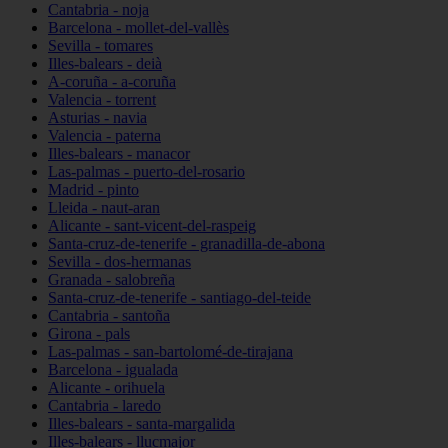
Cantabria - noja
Barcelona - mollet-del-vallès
Sevilla - tomares
Illes-balears - deià
A-coruña - a-coruña
Valencia - torrent
Asturias - navia
Valencia - paterna
Illes-balears - manacor
Las-palmas - puerto-del-rosario
Madrid - pinto
Lleida - naut-aran
Alicante - sant-vicent-del-raspeig
Santa-cruz-de-tenerife - granadilla-de-abona
Sevilla - dos-hermanas
Granada - salobreña
Santa-cruz-de-tenerife - santiago-del-teide
Cantabria - santoña
Girona - pals
Las-palmas - san-bartolomé-de-tirajana
Barcelona - igualada
Alicante - orihuela
Cantabria - laredo
Illes-balears - santa-margalida
Illes-balears - llucmajor