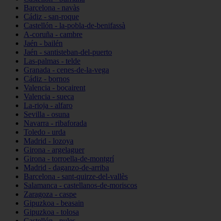
Barcelona - navàs
Cádiz - san-roque
Castellón - la-pobla-de-benifassà
A-coruña - cambre
Jaén - bailén
Jaén - santisteban-del-puerto
Las-palmas - telde
Granada - cenes-de-la-vega
Cádiz - bornos
Valencia - bocairent
Valencia - sueca
La-rioja - alfaro
Sevilla - osuna
Navarra - ribaforada
Toledo - urda
Madrid - lozoya
Girona - argelaguer
Girona - torroella-de-montgrí
Madrid - daganzo-de-arriba
Barcelona - sant-quirze-del-vallès
Salamanca - castellanos-de-moriscos
Zaragoza - caspe
Gipuzkoa - beasain
Gipuzkoa - tolosa
Castellón - nules