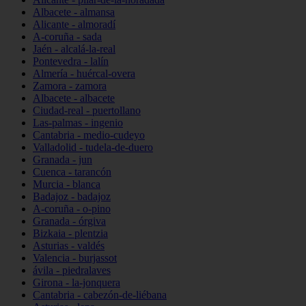
Albacete - almansa
Alicante - almoradí
A-coruña - sada
Jaén - alcalá-la-real
Pontevedra - lalín
Almería - huércal-overa
Zamora - zamora
Albacete - albacete
Ciudad-real - puertollano
Las-palmas - ingenio
Cantabria - medio-cudeyo
Valladolid - tudela-de-duero
Granada - jun
Cuenca - tarancón
Murcia - blanca
Badajoz - badajoz
A-coruña - o-pino
Granada - órgiva
Bizkaia - plentzia
Asturias - valdés
Valencia - burjassot
ávila - piedralaves
Girona - la-jonquera
Cantabria - cabezón-de-liébana