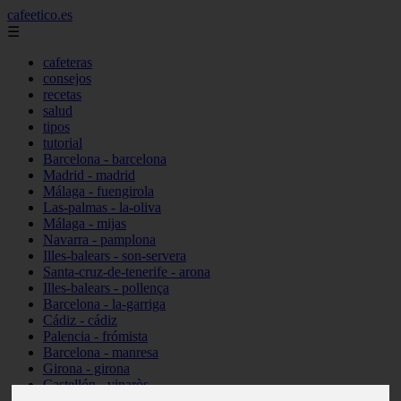
cafeetico.es
☰
cafeteras
consejos
recetas
salud
tipos
tutorial
Barcelona - barcelona
Madrid - madrid
Málaga - fuengirola
Las-palmas - la-oliva
Málaga - mijas
Navarra - pamplona
Illes-balears - son-servera
Santa-cruz-de-tenerife - arona
Illes-balears - pollença
Barcelona - la-garriga
Cádiz - cádiz
Palencia - frómista
Barcelona - manresa
Girona - girona
Castellón - vinaròs
Illes-balears - capdepera