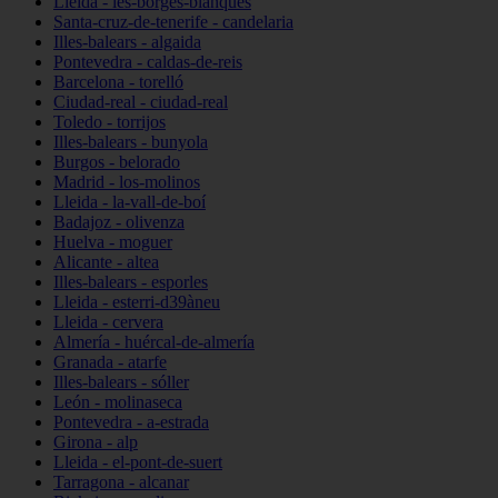
Lleida - les-borges-blanques
Santa-cruz-de-tenerife - candelaria
Illes-balears - algaida
Pontevedra - caldas-de-reis
Barcelona - torelló
Ciudad-real - ciudad-real
Toledo - torrijos
Illes-balears - bunyola
Burgos - belorado
Madrid - los-molinos
Lleida - la-vall-de-boí
Badajoz - olivenza
Huelva - moguer
Alicante - altea
Illes-balears - esporles
Lleida - esterri-d39àneu
Lleida - cervera
Almería - huércal-de-almería
Granada - atarfe
Illes-balears - sóller
León - molinaseca
Pontevedra - a-estrada
Girona - alp
Lleida - el-pont-de-suert
Tarragona - alcanar