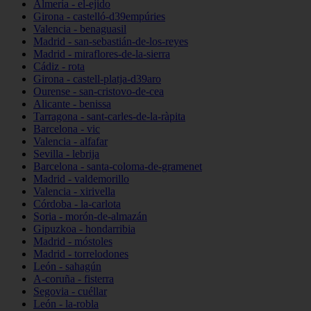
Almería - el-ejido
Girona - castelló-d39empúries
Valencia - benaguasil
Madrid - san-sebastián-de-los-reyes
Madrid - miraflores-de-la-sierra
Cádiz - rota
Girona - castell-platja-d39aro
Ourense - san-cristovo-de-cea
Alicante - benissa
Tarragona - sant-carles-de-la-ràpita
Barcelona - vic
Valencia - alfafar
Sevilla - lebrija
Barcelona - santa-coloma-de-gramenet
Madrid - valdemorillo
Valencia - xirivella
Córdoba - la-carlota
Soria - morón-de-almazán
Gipuzkoa - hondarribia
Madrid - móstoles
Madrid - torrelodones
León - sahagún
A-coruña - fisterra
Segovia - cuéllar
León - la-robla