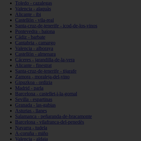
Toledo - cazalegas
Valencia - alaquàs
Alicante - ibi
Castellón - vila-real
Santa-cruz-de-tenerife - icod-de-los-vinos
Pontevedra - baiona
Cádiz - barbate
Cantabria - camargo
Valencia - alboraya
Castellón - almenara
Cáceres - jarandilla-de-la-vera
Alicante - finestrat
Santa-cruz-de-tenerife - tijarafe
Zamora - moraleja-del-vino
Gipuzkoa - ordizia
Madrid - parla
Barcelona - castellet-i-la-gornal
Sevilla - espartinas
Granada - las-gabias
Asturias - llanes
Salamanca - peñaranda-de-bracamonte
Barcelona - vilafranca-del-penedès
Navarra - tudela
A-coruña - miño
Valencia - aldaia