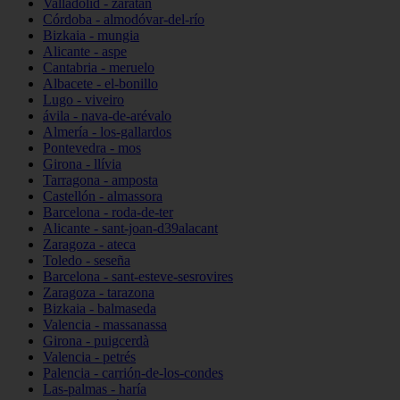
Valladolid - zaratán
Córdoba - almodóvar-del-río
Bizkaia - mungia
Alicante - aspe
Cantabria - meruelo
Albacete - el-bonillo
Lugo - viveiro
ávila - nava-de-arévalo
Almería - los-gallardos
Pontevedra - mos
Girona - llívia
Tarragona - amposta
Castellón - almassora
Barcelona - roda-de-ter
Alicante - sant-joan-d39alacant
Zaragoza - ateca
Toledo - seseña
Barcelona - sant-esteve-sesrovires
Zaragoza - tarazona
Bizkaia - balmaseda
Valencia - massanassa
Girona - puigcerdà
Valencia - petrés
Palencia - carrión-de-los-condes
Las-palmas - haría