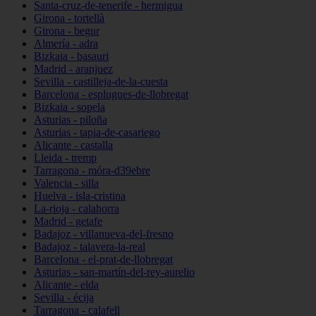
Santa-cruz-de-tenerife - hermigua
Girona - tortellà
Girona - begur
Almería - adra
Bizkaia - basauri
Madrid - aranjuez
Sevilla - castilleja-de-la-cuesta
Barcelona - esplugues-de-llobregat
Bizkaia - sopela
Asturias - piloña
Asturias - tapia-de-casariego
Alicante - castalla
Lleida - tremp
Tarragona - móra-d39ebre
Valencia - silla
Huelva - isla-cristina
La-rioja - calahorra
Madrid - getafe
Badajoz - villanueva-del-fresno
Badajoz - talavera-la-real
Barcelona - el-prat-de-llobregat
Asturias - san-martín-del-rey-aurelio
Alicante - elda
Sevilla - écija
Tarragona - calafell