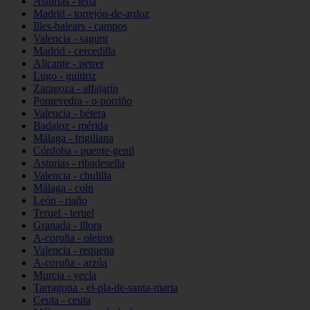
Asturias - lena
Madrid - torrejón-de-ardoz
Illes-balears - campos
Valencia - sagunt
Madrid - cercedilla
Alicante - petrer
Lugo - guitiriz
Zaragoza - alfajarín
Pontevedra - o-porriño
Valencia - bétera
Badajoz - mérida
Málaga - frigiliana
Córdoba - puente-genil
Asturias - ribadesella
Valencia - chulilla
Málaga - coín
León - riaño
Teruel - teruel
Granada - illora
A-coruña - oleiros
Valencia - requena
A-coruña - arzúa
Murcia - yecla
Tarragona - el-pla-de-santa-maria
Ceuta - ceuta