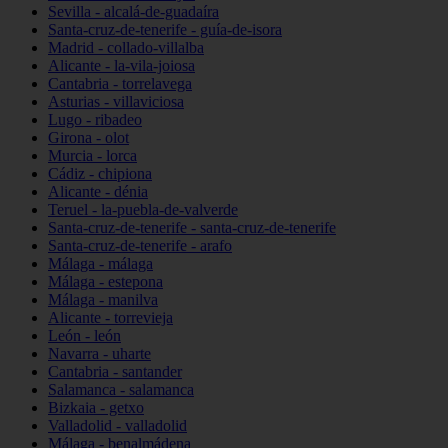
Sevilla - alcalá-de-guadaíra
Santa-cruz-de-tenerife - guía-de-isora
Madrid - collado-villalba
Alicante - la-vila-joiosa
Cantabria - torrelavega
Asturias - villaviciosa
Lugo - ribadeo
Girona - olot
Murcia - lorca
Cádiz - chipiona
Alicante - dénia
Teruel - la-puebla-de-valverde
Santa-cruz-de-tenerife - santa-cruz-de-tenerife
Santa-cruz-de-tenerife - arafo
Málaga - málaga
Málaga - estepona
Málaga - manilva
Alicante - torrevieja
León - león
Navarra - uharte
Cantabria - santander
Salamanca - salamanca
Bizkaia - getxo
Valladolid - valladolid
Málaga - benalmádena