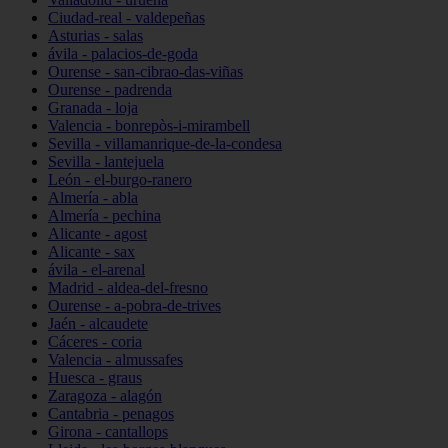
Ciudad-real - valdepeñas
Asturias - salas
ávila - palacios-de-goda
Ourense - san-cibrao-das-viñas
Ourense - padrenda
Granada - loja
Valencia - bonrepòs-i-mirambell
Sevilla - villamanrique-de-la-condesa
Sevilla - lantejuela
León - el-burgo-ranero
Almería - abla
Almería - pechina
Alicante - agost
Alicante - sax
ávila - el-arenal
Madrid - aldea-del-fresno
Ourense - a-pobra-de-trives
Jaén - alcaudete
Cáceres - coria
Valencia - almussafes
Huesca - graus
Zaragoza - alagón
Cantabria - penagos
Girona - cantallops