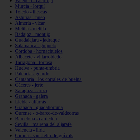
Valencia - catarroja
Murcia - lorquí
Toledo - illescas
Asturias - tineo
Almería - vícar
Melilla - melilla
Badajoz - montijo
Guadalajara - jadraque
Salamanca - guijuelo
Córdoba - hornachuelos
Albacete - villarrobledo
Tarragona - tortosa
Huelva - punta-umbría
Palencia - guardo
Cantabria - los-corrales-de-buelna
Cáceres - jerte
Zaragoza - ariza
Granada - galera
Lleida - alfarràs
Granada - guadahortuna
Ourense - o-barco-de-valdeorras
Barcelona - cardedeu
Sevilla - mairena-del-aljarafe
Valencia - llíria
Girona - sant-feliu-de-guíxols