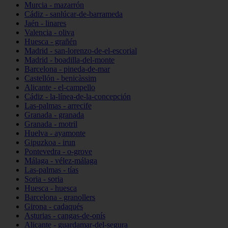
Murcia - mazarrón
Cádiz - sanlúcar-de-barrameda
Jaén - linares
Valencia - oliva
Huesca - grañén
Madrid - san-lorenzo-de-el-escorial
Madrid - boadilla-del-monte
Barcelona - pineda-de-mar
Castellón - benicàssim
Alicante - el-campello
Cádiz - la-línea-de-la-concepción
Las-palmas - arrecife
Granada - granada
Granada - motril
Huelva - ayamonte
Gipuzkoa - irun
Pontevedra - o-grove
Málaga - vélez-málaga
Las-palmas - tías
Soria - soria
Huesca - huesca
Barcelona - granollers
Girona - cadaqués
Asturias - cangas-de-onís
Alicante - guardamar-del-segura