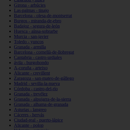
Girona - arbúcies
Las-palmas - tinajo
Barcelona - olesa-de-montserrat
Burgos - miranda-de-ebro
Badajoz - segura-de-león
Huesca - aínsa-sobrarbe
Murcia - san-javier
Toledo - yuncos
Granada - armilla
Barcelona - cornellà-de-llobregat
Cantabria - castro-urdiales
ávila - burgohondo
A-coruña - arteixo
Alicante - crevillent
Zaragoza - san-mateo-de-gállego
Madrid - sevilla-la-nueva
Córdoba - castro-del-río
Granada - trevélez
Granada - alpujarra-de-la-sierra
Granada - alhama-de-granada
Asturias - langreo
Cáceres - hervás
Ciudad-real - puerto-lápice
Alicante - polop