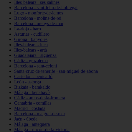
Illes-balears - ses-salines
Barcelona - sant-feliu-de-llobregat
Lugo - monforte-de-lemos
Barcelona - molins-de-rei
Barcelona - arenys-de-mar
La-rioja - haro
Asturias - cudillero
Girona - banyoles
Illes-balears - inca
Illes-balears - artà
Guadalajara - sigüenza
Cádiz - grazalema
Barcelona - sant-celoni
Santa-cruz-de-tenerife - san-miguel-de-abona
Castellón - benicarló
León - astorga
Bizkaia - barakaldo
Málaga - benahavís
Cádiz - arcos-de-la-frontera
Cantabria - comillas
Madrid - coslada
Barcelona - malgrat-de-mar
Jaén - úbeda
Málaga - antequera
Málaga - rincón-de-la-victoria