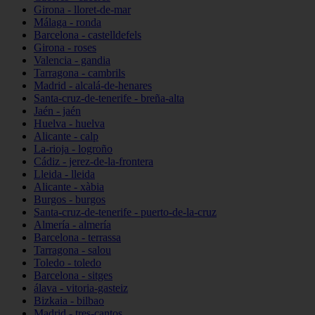
Girona - lloret-de-mar
Málaga - ronda
Barcelona - castelldefels
Girona - roses
Valencia - gandia
Tarragona - cambrils
Madrid - alcalá-de-henares
Santa-cruz-de-tenerife - breña-alta
Jaén - jaén
Huelva - huelva
Alicante - calp
La-rioja - logroño
Cádiz - jerez-de-la-frontera
Lleida - lleida
Alicante - xàbia
Burgos - burgos
Santa-cruz-de-tenerife - puerto-de-la-cruz
Almería - almería
Barcelona - terrassa
Tarragona - salou
Toledo - toledo
Barcelona - sitges
álava - vitoria-gasteiz
Bizkaia - bilbao
Madrid - tres-cantos