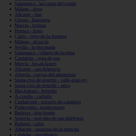
Salamanca - las-casas-del-conde
Málaga - álora
Alicante - biar
Girona - llagostera
Murcia - fortuna
Huesca - fraga
Cádiz - vejer-de-la-frontera
Málaga - alcaucín
Sevilla - la-rinconada
Salamanca - villares-de-la-reina
Cantabria - vega-de-pas
Murcia - los-alcázares
Alicante - san-fulgencio
Almería - cuevas-del-almanzora
Santa-cruz-de-tenerife - valle-gran-rey
Santa-cruz-de-tenerife - arico
Illes-balears - ferreries
A-coruña - carballo
Ciudad-real - pozuelo-de-calatrava
Pontevedra - pontecesures
Badajoz - don-benito
Segovia - real-sitio-de-san-ildefonso
Badajoz - zafra
Albacete - tarazona-de-la-mancha
Córdoba - pozoblanco