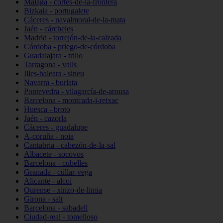
Málaga - cortes-de-la-frontera
Bizkaia - portugalete
Cáceres - navalmoral-de-la-mata
Jaén - cárcheles
Madrid - torrejón-de-la-calzada
Córdoba - priego-de-córdoba
Guadalajara - trillo
Tarragona - valls
Illes-balears - sineu
Navarra - burlata
Pontevedra - vilagarcía-de-arousa
Barcelona - montcada-i-reixac
Huesca - broto
Jaén - cazorla
Cáceres - guadalupe
A-coruña - noia
Cantabria - cabezón-de-la-sal
Albacete - socovos
Barcelona - cubelles
Granada - cúllar-vega
Alicante - alcoi
Ourense - xinzo-de-limia
Girona - salt
Barcelona - sabadell
Ciudad-real - tomelloso