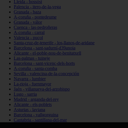
Lleida - bossòst
Palencia - itero-de-la-vega
Granada - baza
A-coruña - pontedeume
Granada - válor
Cuenca - las-pedroñeras
A-coruña - carral
Valencia - puçol
Santa-cruz-de-tenerife - los-llanos-de-aridane
Barcelona - sant-sadurní-d39anoia
Alicante - el-poble-nou-de-benitatxell
Las-palmas - tuineje
Barcelona - sant-vicenç-dels-horts
A-coruña - santa-comba
Sevilla - valencina-de-la-concepción
Navarra - lumbier
La-rioja - fuenmayor
Jaén - villanueva-del-arzobispo
Lugo - sarria
Madrid - arganda-del-rey
Alicante - els-poblets
Asturias - laviana
Barcelona - vallgorguina
Cantabria - santillana-del-mar
Zamora - santa-maría-de-la-vega