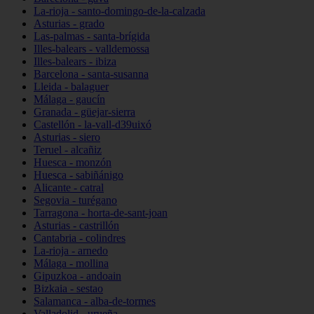
La-rioja - santo-domingo-de-la-calzada
Asturias - grado
Las-palmas - santa-brígida
Illes-balears - valldemossa
Illes-balears - ibiza
Barcelona - santa-susanna
Lleida - balaguer
Málaga - gaucín
Granada - güejar-sierra
Castellón - la-vall-d39uixó
Asturias - siero
Teruel - alcañiz
Huesca - monzón
Huesca - sabiñánigo
Alicante - catral
Segovia - turégano
Tarragona - horta-de-sant-joan
Asturias - castrillón
Cantabria - colindres
La-rioja - arnedo
Málaga - mollina
Gipuzkoa - andoain
Bizkaia - sestao
Salamanca - alba-de-tormes
Valladolid - urueña