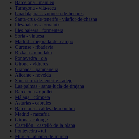
Barcelona - manlleu
Tarragona - vila-seca
Guadalajara - azuqueca-de-henares
Santa-cruz-de-tenerife - vilaflor-de-chasna
Illes-balears - fornalutx
Illes-balears - formentera
Soria - vinuesa
Madrid - mejorada-del-campo
Ourense - ribadavia
Bizkaia - mundaka
Pontevedra - oia
Girona - vidreres
Granada - pampaneira
Alicante - novelda
Santa-cruz-de-tenerife - adeje
Las-palmas - santa-lucía-de-tirajana
Barcelona - ripollet
Málaga - cómpeta
Asturias - cabrales
Barcelona - caldes-de-montbui
Madrid - rascafría
Girona - calonge
Castellón - castelló-de-la-plana
Pontevedra - tui
Murcia - alhama-de-murcia