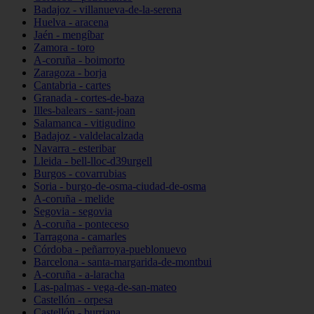
Badajoz - villanueva-de-la-serena
Huelva - aracena
Jaén - mengíbar
Zamora - toro
A-coruña - boimorto
Zaragoza - borja
Cantabria - cartes
Granada - cortes-de-baza
Illes-balears - sant-joan
Salamanca - vitigudino
Badajoz - valdelacalzada
Navarra - esteribar
Lleida - bell-lloc-d39urgell
Burgos - covarrubias
Soria - burgo-de-osma-ciudad-de-osma
A-coruña - melide
Segovia - segovia
A-coruña - ponteceso
Tarragona - camarles
Córdoba - peñarroya-pueblonuevo
Barcelona - santa-margarida-de-montbui
A-coruña - a-laracha
Las-palmas - vega-de-san-mateo
Castellón - orpesa
Castellón - burriana