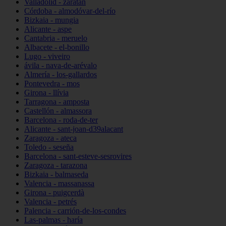
Valladolid - zaratán
Córdoba - almodóvar-del-río
Bizkaia - mungia
Alicante - aspe
Cantabria - meruelo
Albacete - el-bonillo
Lugo - viveiro
ávila - nava-de-arévalo
Almería - los-gallardos
Pontevedra - mos
Girona - llívia
Tarragona - amposta
Castellón - almassora
Barcelona - roda-de-ter
Alicante - sant-joan-d39alacant
Zaragoza - ateca
Toledo - seseña
Barcelona - sant-esteve-sesrovires
Zaragoza - tarazona
Bizkaia - balmaseda
Valencia - massanassa
Girona - puigcerdà
Valencia - petrés
Palencia - carrión-de-los-condes
Las-palmas - haría