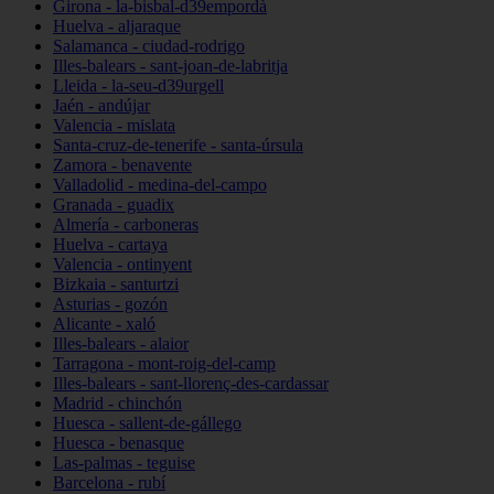
Girona - la-bisbal-d39empordà
Huelva - aljaraque
Salamanca - ciudad-rodrigo
Illes-balears - sant-joan-de-labritja
Lleida - la-seu-d39urgell
Jaén - andújar
Valencia - mislata
Santa-cruz-de-tenerife - santa-úrsula
Zamora - benavente
Valladolid - medina-del-campo
Granada - guadix
Almería - carboneras
Huelva - cartaya
Valencia - ontinyent
Bizkaia - santurtzi
Asturias - gozón
Alicante - xaló
Illes-balears - alaior
Tarragona - mont-roig-del-camp
Illes-balears - sant-llorenç-des-cardassar
Madrid - chinchón
Huesca - sallent-de-gállego
Huesca - benasque
Las-palmas - teguise
Barcelona - rubí