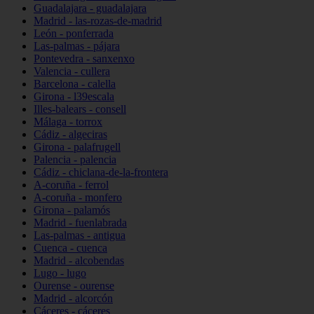
Guadalajara - guadalajara
Madrid - las-rozas-de-madrid
León - ponferrada
Las-palmas - pájara
Pontevedra - sanxenxo
Valencia - cullera
Barcelona - calella
Girona - l39escala
Illes-balears - consell
Málaga - torrox
Cádiz - algeciras
Girona - palafrugell
Palencia - palencia
Cádiz - chiclana-de-la-frontera
A-coruña - ferrol
A-coruña - monfero
Girona - palamós
Madrid - fuenlabrada
Las-palmas - antigua
Cuenca - cuenca
Madrid - alcobendas
Lugo - lugo
Ourense - ourense
Madrid - alcorcón
Cáceres - cáceres