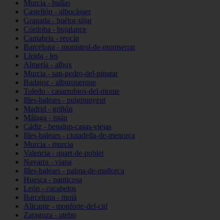
Murcia - bullas
Castellón - albocàsser
Granada - huétor-tájar
Córdoba - bujalance
Cantabria - reocín
Barcelona - monistrol-de-montserrat
Lleida - les
Almería - albox
Murcia - san-pedro-del-pinatar
Badajoz - alburquerque
Toledo - casarrubios-del-monte
Illes-balears - puigpunyent
Madrid - griñón
Málaga - istán
Cádiz - benalup-casas-viejas
Illes-balears - ciutadella-de-menorca
Murcia - murcia
Valencia - quart-de-poblet
Navarra - viana
Illes-balears - palma-de-mallorca
Huesca - panticosa
León - cacabelos
Barcelona - moià
Alicante - monforte-del-cid
Zaragoza - utebo