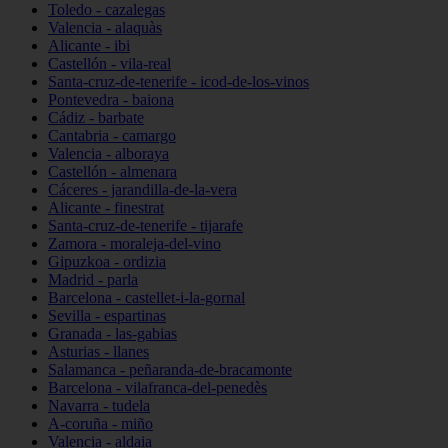
Toledo - cazalegas
Valencia - alaquàs
Alicante - ibi
Castellón - vila-real
Santa-cruz-de-tenerife - icod-de-los-vinos
Pontevedra - baiona
Cádiz - barbate
Cantabria - camargo
Valencia - alboraya
Castellón - almenara
Cáceres - jarandilla-de-la-vera
Alicante - finestrat
Santa-cruz-de-tenerife - tijarafe
Zamora - moraleja-del-vino
Gipuzkoa - ordizia
Madrid - parla
Barcelona - castellet-i-la-gornal
Sevilla - espartinas
Granada - las-gabias
Asturias - llanes
Salamanca - peñaranda-de-bracamonte
Barcelona - vilafranca-del-penedès
Navarra - tudela
A-coruña - miño
Valencia - aldaia