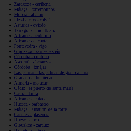
Zaragoza - cariñena
Málaga - torremolinos
Murcia - abarán
Illes-balears - calvià
Asturias - oviedo
Tarragona - montblanc
Alicante - benidorm
Alicante - alicante
Pontevedra - vigo
Gipuzkoa - san-sebastián
Córdoba - córdoba
A-coruña - betanzos
Córdoba - iznájar
Las-palmas - las-palmas-de-gran-canaria
Granada - almuñécar
Almería - mojácar
Cádiz - el-puerto-de-santa-maría
Cádiz - tarifa
Alicante - teulada
Huesca - barbastro
Málaga - alhaurín-de-la-torre
Cáceres - plasencia
Huesca - jaca
Gipuzkoa - zarautz
Barcelona - gavà