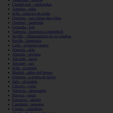
Ciudad-real - valdepeñas
Asturias - salas
ávila - palacios-de-goda
Ourense - san-cibrao-das-viñas
Ourense - padrenda
Granada - loja
Valencia - bonrepòs-i-mirambell
Sevilla - villamanrique-de-la-condesa
Sevilla - lantejuela
León - el-burgo-ranero
Almería - abla
Almería - pechina
Alicante - agost
Alicante - sax
ávila - el-arenal
Madrid - aldea-del-fresno
Ourense - a-pobra-de-trives
Jaén - alcaudete
Cáceres - coria
Valencia - almussafes
Huesca - graus
Zaragoza - alagón
Cantabria - penagos
Girona - cantallops