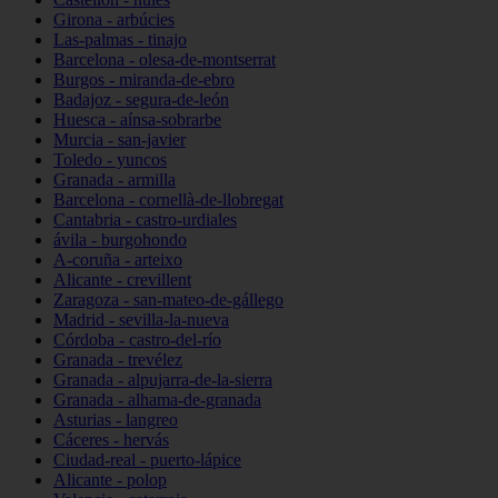
Girona - arbúcies
Las-palmas - tinajo
Barcelona - olesa-de-montserrat
Burgos - miranda-de-ebro
Badajoz - segura-de-león
Huesca - aínsa-sobrarbe
Murcia - san-javier
Toledo - yuncos
Granada - armilla
Barcelona - cornellà-de-llobregat
Cantabria - castro-urdiales
ávila - burgohondo
A-coruña - arteixo
Alicante - crevillent
Zaragoza - san-mateo-de-gállego
Madrid - sevilla-la-nueva
Córdoba - castro-del-río
Granada - trevélez
Granada - alpujarra-de-la-sierra
Granada - alhama-de-granada
Asturias - langreo
Cáceres - hervás
Ciudad-real - puerto-lápice
Alicante - polop