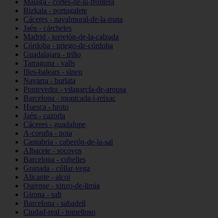
Málaga - cortes-de-la-frontera
Bizkaia - portugalete
Cáceres - navalmoral-de-la-mata
Jaén - cárcheles
Madrid - torrejón-de-la-calzada
Córdoba - priego-de-córdoba
Guadalajara - trillo
Tarragona - valls
Illes-balears - sineu
Navarra - burlata
Pontevedra - vilagarcía-de-arousa
Barcelona - montcada-i-reixac
Huesca - broto
Jaén - cazorla
Cáceres - guadalupe
A-coruña - noia
Cantabria - cabezón-de-la-sal
Albacete - socovos
Barcelona - cubelles
Granada - cúllar-vega
Alicante - alcoi
Ourense - xinzo-de-limia
Girona - salt
Barcelona - sabadell
Ciudad-real - tomelloso