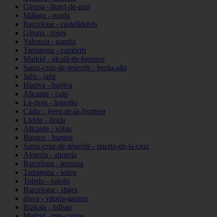
Girona - lloret-de-mar
Málaga - ronda
Barcelona - castelldefels
Girona - roses
Valencia - gandia
Tarragona - cambrils
Madrid - alcalá-de-henares
Santa-cruz-de-tenerife - breña-alta
Jaén - jaén
Huelva - huelva
Alicante - calp
La-rioja - logroño
Cádiz - jerez-de-la-frontera
Lleida - lleida
Alicante - xàbia
Burgos - burgos
Santa-cruz-de-tenerife - puerto-de-la-cruz
Almería - almería
Barcelona - terrassa
Tarragona - salou
Toledo - toledo
Barcelona - sitges
álava - vitoria-gasteiz
Bizkaia - bilbao
Madrid - tres-cantos