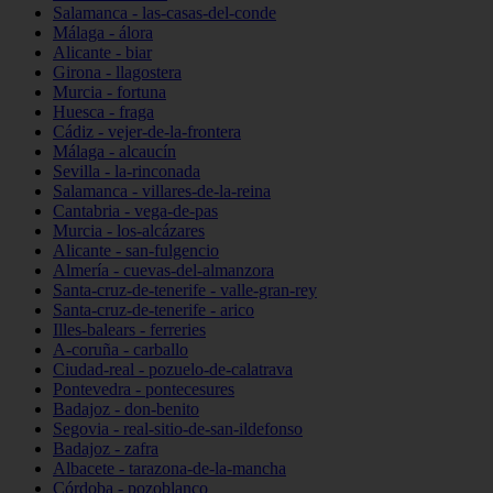
Salamanca - las-casas-del-conde
Málaga - álora
Alicante - biar
Girona - llagostera
Murcia - fortuna
Huesca - fraga
Cádiz - vejer-de-la-frontera
Málaga - alcaucín
Sevilla - la-rinconada
Salamanca - villares-de-la-reina
Cantabria - vega-de-pas
Murcia - los-alcázares
Alicante - san-fulgencio
Almería - cuevas-del-almanzora
Santa-cruz-de-tenerife - valle-gran-rey
Santa-cruz-de-tenerife - arico
Illes-balears - ferreries
A-coruña - carballo
Ciudad-real - pozuelo-de-calatrava
Pontevedra - pontecesures
Badajoz - don-benito
Segovia - real-sitio-de-san-ildefonso
Badajoz - zafra
Albacete - tarazona-de-la-mancha
Córdoba - pozoblanco