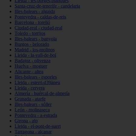
Lleida - les-borges-blanques
Santa-cruz-de-tenerife - candelaria
Illes-balears - algaida
Pontevedra - caldas-de-reis
Barcelona - torelló
Ciudad-real - ciudad-real
Toledo - torrijos
Illes-balears - bunyola
Burgos - belorado
Madrid - los-molinos
Lleida - la-vall-de-boí
Badajoz - olivenza
Huelva - moguer
Alicante - altea
Illes-balears - esporles
Lleida - esterri-d39àneu
Lleida - cervera
Almería - huércal-de-almería
Granada - atarfe
Illes-balears - sóller
León - molinaseca
Pontevedra - a-estrada
Girona - alp
Lleida - el-pont-de-suert
Tarragona - alcanar