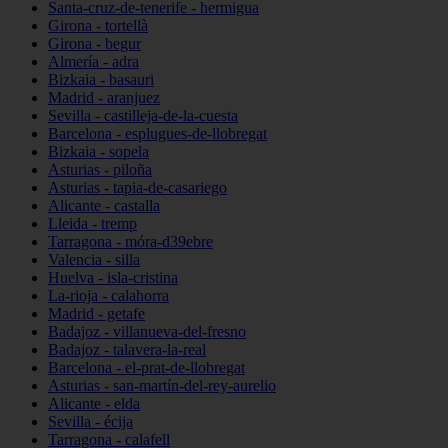
Santa-cruz-de-tenerife - hermigua
Girona - tortellà
Girona - begur
Almería - adra
Bizkaia - basauri
Madrid - aranjuez
Sevilla - castilleja-de-la-cuesta
Barcelona - esplugues-de-llobregat
Bizkaia - sopela
Asturias - piloña
Asturias - tapia-de-casariego
Alicante - castalla
Lleida - tremp
Tarragona - móra-d39ebre
Valencia - silla
Huelva - isla-cristina
La-rioja - calahorra
Madrid - getafe
Badajoz - villanueva-del-fresno
Badajoz - talavera-la-real
Barcelona - el-prat-de-llobregat
Asturias - san-martín-del-rey-aurelio
Alicante - elda
Sevilla - écija
Tarragona - calafell