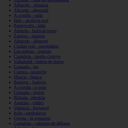
Albacete - almansa
Alicante - almoradí
A-coruña - sada
Jaén - alcalá-la-real
Pontevedra - lalín
Almería - huércal-overa
Zamora - zamora
Albacete - albacete
Ciudad-real - puertollano
Las-palmas - ingenio
Cantabria - medio-cudeyo
Valladolid - tudela-de-duero
Granada - jun
Cuenca - tarancón
Murcia - blanca
Badajoz - badajoz
A-coruña - o-pino
Granada - órgiva
Bizkaia - plentzia
Asturias - valdés
Valencia - burjassot
ávila - piedralaves
Girona - la-jonquera
Cantabria - cabezón-de-liébana