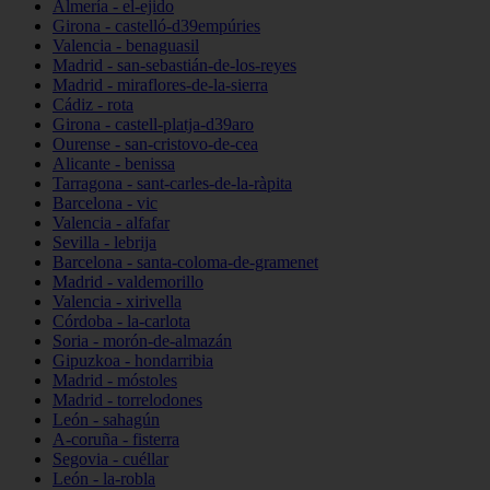
Almería - el-ejido
Girona - castelló-d39empúries
Valencia - benaguasil
Madrid - san-sebastián-de-los-reyes
Madrid - miraflores-de-la-sierra
Cádiz - rota
Girona - castell-platja-d39aro
Ourense - san-cristovo-de-cea
Alicante - benissa
Tarragona - sant-carles-de-la-ràpita
Barcelona - vic
Valencia - alfafar
Sevilla - lebrija
Barcelona - santa-coloma-de-gramenet
Madrid - valdemorillo
Valencia - xirivella
Córdoba - la-carlota
Soria - morón-de-almazán
Gipuzkoa - hondarribia
Madrid - móstoles
Madrid - torrelodones
León - sahagún
A-coruña - fisterra
Segovia - cuéllar
León - la-robla