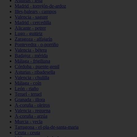
Asturias - lena
Madrid - torrejón-de-ardoz
Illes-balears - campos
Valencia - sagunt
Madrid - cercedilla
Alicante - petrer
Lugo - guitiriz
Zaragoza - alfajarín
Pontevedra - o-porriño
Valencia - bétera
Badajoz - mérida
Málaga - frigiliana
Córdoba - puente-genil
Asturias - ribadesella
Valencia - chulilla
Málaga - coín
León - riaño
Teruel - teruel
Granada - illora
A-coruña - oleiros
Valencia - requena
A-coruña - arzúa
Murcia - yecla
Tarragona - el-pla-de-santa-maria
Ceuta - ceuta