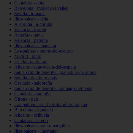
Cantabria - noja
Barcelona - mollet-del-vallès
Sevilla - tomares
Illes-balears - deià
A-coruña - a-coruña
Valencia - torrent
Asturias - navia
Valencia - paterna
Illes-balears - manacor
Las-palmas - puerto-del-rosario
Madrid - pinto
Lleida - naut-aran
Alicante - sant-vicent-del-raspeig
Santa-cruz-de-tenerife - granadilla-de-abona
Sevilla - dos-hermanas
Granada - salobreña
Santa-cruz-de-tenerife - santiago-del-teide
Cantabria - santoña
Girona - pals
Las-palmas - san-bartolomé-de-tirajana
Barcelona - igualada
Alicante - orihuela
Cantabria - laredo
Illes-balears - santa-margalida
Illes-balears - llucmajor