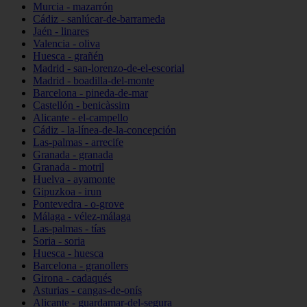
Murcia - mazarrón
Cádiz - sanlúcar-de-barrameda
Jaén - linares
Valencia - oliva
Huesca - grañén
Madrid - san-lorenzo-de-el-escorial
Madrid - boadilla-del-monte
Barcelona - pineda-de-mar
Castellón - benicàssim
Alicante - el-campello
Cádiz - la-línea-de-la-concepción
Las-palmas - arrecife
Granada - granada
Granada - motril
Huelva - ayamonte
Gipuzkoa - irun
Pontevedra - o-grove
Málaga - vélez-málaga
Las-palmas - tías
Soria - soria
Huesca - huesca
Barcelona - granollers
Girona - cadaqués
Asturias - cangas-de-onís
Alicante - guardamar-del-segura