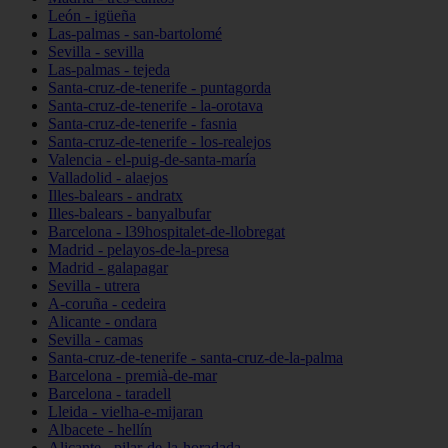
León - igüeña
Las-palmas - san-bartolomé
Sevilla - sevilla
Las-palmas - tejeda
Santa-cruz-de-tenerife - puntagorda
Santa-cruz-de-tenerife - la-orotava
Santa-cruz-de-tenerife - fasnia
Santa-cruz-de-tenerife - los-realejos
Valencia - el-puig-de-santa-maría
Valladolid - alaejos
Illes-balears - andratx
Illes-balears - banyalbufar
Barcelona - l39hospitalet-de-llobregat
Madrid - pelayos-de-la-presa
Madrid - galapagar
Sevilla - utrera
A-coruña - cedeira
Alicante - ondara
Sevilla - camas
Santa-cruz-de-tenerife - santa-cruz-de-la-palma
Barcelona - premià-de-mar
Barcelona - taradell
Lleida - vielha-e-mijaran
Albacete - hellín
Alicante - pilar-de-la-horadada