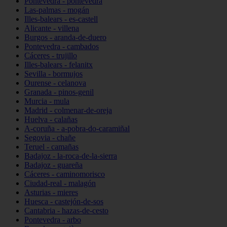
Pontevedra - pontevedra
Las-palmas - mogán
Illes-balears - es-castell
Alicante - villena
Burgos - aranda-de-duero
Pontevedra - cambados
Cáceres - trujillo
Illes-balears - felanitx
Sevilla - bormujos
Ourense - celanova
Granada - pinos-genil
Murcia - mula
Madrid - colmenar-de-oreja
Huelva - calañas
A-coruña - a-pobra-do-caramiñal
Segovia - chañe
Teruel - camañas
Badajoz - la-roca-de-la-sierra
Badajoz - guareña
Cáceres - caminomorisco
Ciudad-real - malagón
Asturias - mieres
Huesca - castejón-de-sos
Cantabria - hazas-de-cesto
Pontevedra - arbo