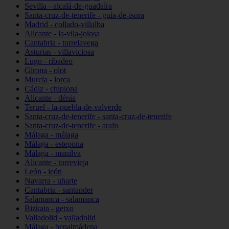
Sevilla - alcalá-de-guadaíra
Santa-cruz-de-tenerife - guía-de-isora
Madrid - collado-villalba
Alicante - la-vila-joiosa
Cantabria - torrelavega
Asturias - villaviciosa
Lugo - ribadeo
Girona - olot
Murcia - lorca
Cádiz - chipiona
Alicante - dénia
Teruel - la-puebla-de-valverde
Santa-cruz-de-tenerife - santa-cruz-de-tenerife
Santa-cruz-de-tenerife - arafo
Málaga - málaga
Málaga - estepona
Málaga - manilva
Alicante - torrevieja
León - león
Navarra - uharte
Cantabria - santander
Salamanca - salamanca
Bizkaia - getxo
Valladolid - valladolid
Málaga - benalmádena