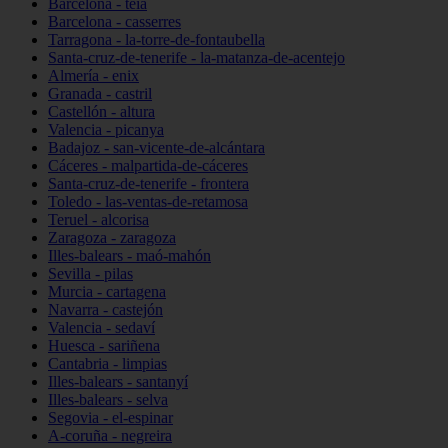
Barcelona - teià
Barcelona - casserres
Tarragona - la-torre-de-fontaubella
Santa-cruz-de-tenerife - la-matanza-de-acentejo
Almería - enix
Granada - castril
Castellón - altura
Valencia - picanya
Badajoz - san-vicente-de-alcántara
Cáceres - malpartida-de-cáceres
Santa-cruz-de-tenerife - frontera
Toledo - las-ventas-de-retamosa
Teruel - alcorisa
Zaragoza - zaragoza
Illes-balears - maó-mahón
Sevilla - pilas
Murcia - cartagena
Navarra - castejón
Valencia - sedaví
Huesca - sariñena
Cantabria - limpias
Illes-balears - santanyí
Illes-balears - selva
Segovia - el-espinar
A-coruña - negreira