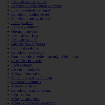
Illes-balears - ses-salines
Barcelona - sant-feliu-de-llobregat
Lugo - monforte-de-lemos
Barcelona - molins-de-rei
Barcelona - arenys-de-mar
La-rioja - haro
Asturias - cudillero
Girona - banyoles
Illes-balears - inca
Illes-balears - artà
Guadalajara - sigüenza
Cádiz - grazalema
Barcelona - sant-celoni
Santa-cruz-de-tenerife - san-miguel-de-abona
Castellón - benicarló
León - astorga
Bizkaia - barakaldo
Málaga - benahavís
Cádiz - arcos-de-la-frontera
Cantabria - comillas
Madrid - coslada
Barcelona - malgrat-de-mar
Jaén - úbeda
Málaga - antequera
Málaga - rincón-de-la-victoria