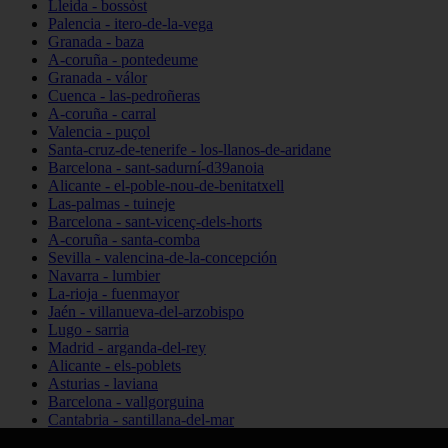
Lleida - bossòst
Palencia - itero-de-la-vega
Granada - baza
A-coruña - pontedeume
Granada - válor
Cuenca - las-pedroñeras
A-coruña - carral
Valencia - puçol
Santa-cruz-de-tenerife - los-llanos-de-aridane
Barcelona - sant-sadurní-d39anoia
Alicante - el-poble-nou-de-benitatxell
Las-palmas - tuineje
Barcelona - sant-vicenç-dels-horts
A-coruña - santa-comba
Sevilla - valencina-de-la-concepción
Navarra - lumbier
La-rioja - fuenmayor
Jaén - villanueva-del-arzobispo
Lugo - sarria
Madrid - arganda-del-rey
Alicante - els-poblets
Asturias - laviana
Barcelona - vallgorguina
Cantabria - santillana-del-mar
Zamora - santa-maría-de-la-vega