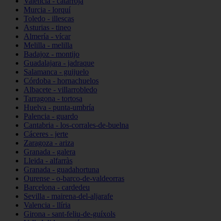
Valencia - catarroja
Murcia - lorquí
Toledo - illescas
Asturias - tineo
Almería - vícar
Melilla - melilla
Badajoz - montijo
Guadalajara - jadraque
Salamanca - guijuelo
Córdoba - hornachuelos
Albacete - villarrobledo
Tarragona - tortosa
Huelva - punta-umbría
Palencia - guardo
Cantabria - los-corrales-de-buelna
Cáceres - jerte
Zaragoza - ariza
Granada - galera
Lleida - alfarràs
Granada - guadahortuna
Ourense - o-barco-de-valdeorras
Barcelona - cardedeu
Sevilla - mairena-del-aljarafe
Valencia - llíria
Girona - sant-feliu-de-guíxols