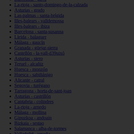
La-rioja - santo-domingo-de-la-calzada
Asturias - grado
Las-palmas - santa-brígida
Illes-balears - valldemossa
Illes-balears - ibiza
Barcelona - santa-susanna
Lleida - balaguer
Málaga - gaucín
Granada - güejar-sierra
Castellón - la-vall-d39uixó
Asturias - siero
Teruel - alcañiz
Huesca - monzón
Huesca - sabiñánigo
Alicante - catral
Segovia - turégano
Tarragona - horta-de-sant-joan
Asturias - castrillón
Cantabria - colindres
La-rioja - arnedo
Málaga - mollina
Gipuzkoa - andoain
Bizkaia - sestao
Salamanca - alba-de-tormes
Valladolid - urueña