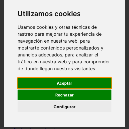
Valencia - valencia
Málaga - nerja
Utilizamos cookies
Girona - blanes
A-coruña - santiago-de-compostela
Málaga - marbella
Usamos cookies y otras técnicas de
Tarragona - tarragona
rastreo para mejorar tu experiencia de
Asturias - gijón
navegación en nuestra web, para
Girona - figueres
Alicante - santa-pola
mostrarte contenidos personalizados y
Madrid - leganés
anuncios adecuados, para analizar el
Almería - roquetas-de-mar
tráfico en nuestra web y para comprender
Girona - tossa-de-mar
Barcelona - sant-cugat-del-vallès
de donde llegan nuestros visitantes.
Alicante - l39alfàs-del-pi
Barcelona - vilanova-i-la-geltrú
Illes-balears - alcúdia
Aceptar
Castellón - peñíscola
Barcelona - mataró
Rechazar
ávila - ávila
Illes-balears - sant-antoni-de-portmany
Configurar
Illes-balears - sant-josep-de-sa-talaia
Tarragona - reus
Barcelona - badalona
Santa-cruz-de-tenerife - san-cristóbal-de-la-laguna