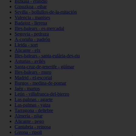
Bizkaia - erandio
Gipuzkoa - eibar
Sevilla - bollullos-de-la-mitación
Valencia - manises
Badajoz - llerena
Illes-balears - es-mercadal
Segovia - pedraza
A-coruña - padrón
Lleida - sort
Alicante - elx
Illes-balears - santa-eulària-des-riu
Asturias - avilés
Santa-cruz-de-tenerife - güímar
Illes-balears - muro
Madrid - el-escorial
Burgos - medina-de-pomar
Jaén - martos
León - villafranca-del-bierzo
Las-palmas - agaete
Las-palmas - yaiza
Tarragona - deltebre
Almería - níjar
Alicante - pego
Cantabria - reinosa
Girona - ripoll