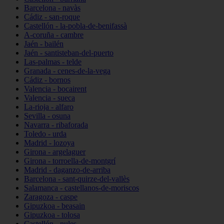
Barcelona - navàs
Cádiz - san-roque
Castellón - la-pobla-de-benifassà
A-coruña - cambre
Jaén - bailén
Jaén - santisteban-del-puerto
Las-palmas - telde
Granada - cenes-de-la-vega
Cádiz - bornos
Valencia - bocairent
Valencia - sueca
La-rioja - alfaro
Sevilla - osuna
Navarra - ribaforada
Toledo - urda
Madrid - lozoya
Girona - argelaguer
Girona - torroella-de-montgrí
Madrid - daganzo-de-arriba
Barcelona - sant-quirze-del-vallès
Salamanca - castellanos-de-moriscos
Zaragoza - caspe
Gipuzkoa - beasain
Gipuzkoa - tolosa
Castellón - nules