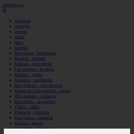
cafeetico.es
☰
cafeteras
consejos
recetas
salud
tipos
tutorial
Barcelona - barcelona
Madrid - madrid
Málaga - fuengirola
Las-palmas - la-oliva
Málaga - mijas
Navarra - pamplona
Illes-balears - son-servera
Santa-cruz-de-tenerife - arona
Illes-balears - pollença
Barcelona - la-garriga
Cádiz - cádiz
Palencia - frómista
Barcelona - manresa
Girona - girona
Castellón - vinaròs
Illes-balears - capdepera