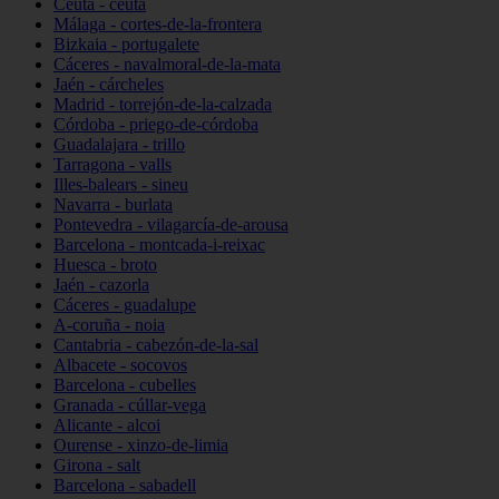
Ceuta - ceuta
Málaga - cortes-de-la-frontera
Bizkaia - portugalete
Cáceres - navalmoral-de-la-mata
Jaén - cárcheles
Madrid - torrejón-de-la-calzada
Córdoba - priego-de-córdoba
Guadalajara - trillo
Tarragona - valls
Illes-balears - sineu
Navarra - burlata
Pontevedra - vilagarcía-de-arousa
Barcelona - montcada-i-reixac
Huesca - broto
Jaén - cazorla
Cáceres - guadalupe
A-coruña - noia
Cantabria - cabezón-de-la-sal
Albacete - socovos
Barcelona - cubelles
Granada - cúllar-vega
Alicante - alcoi
Ourense - xinzo-de-limia
Girona - salt
Barcelona - sabadell