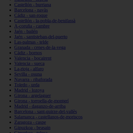
Castellón - burriana
Barcelona - navàs
Cádiz - san-roque
Castellón - la-pobla-de-benifassà
A-coruña - cambre
Jaén - bailén
Jaén - santisteban-del-puerto
Las-palmas - telde
Granada - cenes-de-la-vega
Cádiz - bornos
Valencia - bocairent
Valencia - sueca
La-rioja - alfaro
Sevilla - osuna
Navarra - ribaforada
Toledo - urda
Madrid - lozoya
Girona - argelaguer
Girona - torroella-de-montgrí
Madrid - daganzo-de-arriba
Barcelona - sant-quirze-del-vallès
Salamanca - castellanos-de-moriscos
Zaragoza - caspe
Gipuzkoa - beasain
Gipuzkoa - tolosa