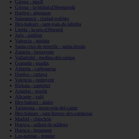
Girona - ripoll
Girona - la-bisbal-d39empordà
Huelva - aljaraque
Salamanca - ciudad-rodrigo
Illes-balears - sant-joan-de-labritja
Lleida - la-seu-d39urgell
Jaén - andújar
Valencia - mislata
Santa-cruz-de-tenerife - santa-úrsula
Zamora - benavente
Valladolid - medina-del-campo
Granada - guadix
Almería - carboneras
Huelva - cartaya
Valencia - ontinyent
Bizkaia - santurtzi
Asturias - gozón
Alicante - xaló
Illes-balears - alaior
Tarragona - mont-roig-del-camp
Illes-balears - sant-llorenç-des-cardassar
Madrid - chinchón
Huesca - sallent-de-gállego
Huesca - benasque
Las-palmas - teguise