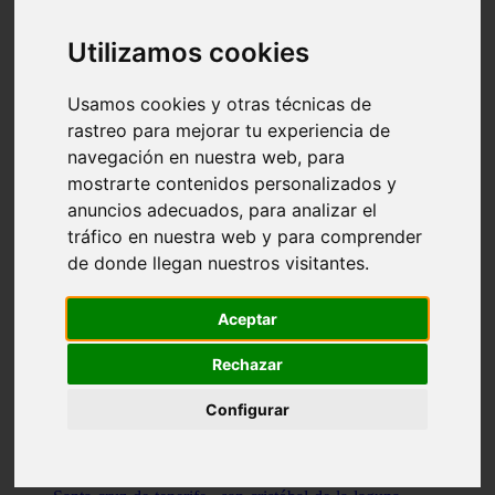
Illes-balears - capdepera
Valencia - valencia
Utilizamos cookies
Málaga - nerja
Girona - blanes
A-coruña - santiago-de-compostela
Usamos cookies y otras técnicas de
Málaga - marbella
rastreo para mejorar tu experiencia de
Tarragona - tarragona
navegación en nuestra web, para
Asturias - gijón
Girona - figueres
mostrarte contenidos personalizados y
Alicante - santa-pola
anuncios adecuados, para analizar el
Madrid - leganés
tráfico en nuestra web y para comprender
Almería - roquetas-de-mar
Girona - tossa-de-mar
de donde llegan nuestros visitantes.
Barcelona - sant-cugat-del-vallès
Alicante - l39alfàs-del-pi
Barcelona - vilanova-i-la-geltrú
Aceptar
Illes-balears - alcúdia
Castellón - peñíscola
Rechazar
Barcelona - mataró
ávila - ávila
Configurar
Illes-balears - sant-antoni-de-portmany
Illes-balears - sant-josep-de-sa-talaia
Tarragona - reus
Barcelona - badalona