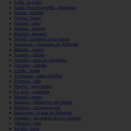
León - la-robla
Santa-cruz-de-tenerife - hermigua
Girona - tortellà
Girona - begur
Almería - adra
Bizkaia - basauri
Madrid - aranjuez
Sevilla - castilleja-de-la-cuesta
Barcelona - esplugues-de-llobregat
Bizkaia - sopela
Asturias - piloña
Asturias - tapia-de-casariego
Alicante - castalla
Lleida - tremp
Tarragona - móra-d39ebre
Valencia - silla
Huelva - isla-cristina
La-rioja - calahorra
Madrid - getafe
Badajoz - villanueva-del-fresno
Badajoz - talavera-la-real
Barcelona - el-prat-de-llobregat
Asturias - san-martín-del-rey-aurelio
Alicante - elda
Sevilla - écija