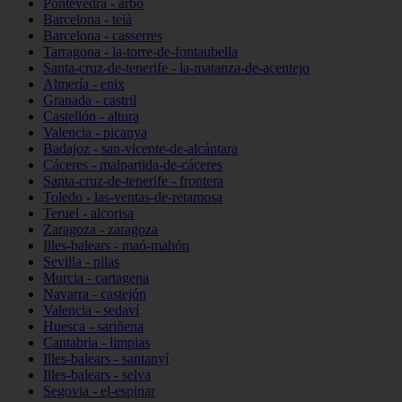
Pontevedra - arbo
Barcelona - teià
Barcelona - casserres
Tarragona - la-torre-de-fontaubella
Santa-cruz-de-tenerife - la-matanza-de-acentejo
Almería - enix
Granada - castril
Castellón - altura
Valencia - picanya
Badajoz - san-vicente-de-alcántara
Cáceres - malpartida-de-cáceres
Santa-cruz-de-tenerife - frontera
Toledo - las-ventas-de-retamosa
Teruel - alcorisa
Zaragoza - zaragoza
Illes-balears - maó-mahón
Sevilla - pilas
Murcia - cartagena
Navarra - castejón
Valencia - sedaví
Huesca - sariñena
Cantabria - limpias
Illes-balears - santanyí
Illes-balears - selva
Segovia - el-espinar