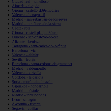
Ciudad-real - tomelloso
Almería - el-ejido
Girona - castelló-d39empúries
Valencia - benaguasil
Madrid - san-sebastián-de-los-reyes
Madrid - miraflores-de-la-sierra
Cádiz - rota
Girona - castell-platja-d39aro
Ourense - san-cristovo-de-cea
Alicante - benissa
Tarragona - sant-carles-de-la-ràpita
Barcelona - vic
Valencia - alfafar
Sevilla - lebrija
Barcelona - santa-coloma-de-gramenet
Madrid - valdemorillo
Valencia - xirivella
Córdoba - la-carlota
Soria - morón-de-almazán
Gipuzkoa - hondarribia
Madrid - móstoles
Madrid - torrelodones
León - sahagún
A-coruña - fisterra
Segovia - cuéllar