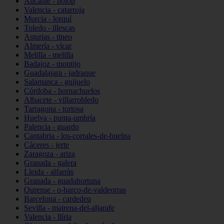
Alicante - polop
Valencia - catarroja
Murcia - lorquí
Toledo - illescas
Asturias - tineo
Almería - vícar
Melilla - melilla
Badajoz - montijo
Guadalajara - jadraque
Salamanca - guijuelo
Córdoba - hornachuelos
Albacete - villarrobledo
Tarragona - tortosa
Huelva - punta-umbría
Palencia - guardo
Cantabria - los-corrales-de-buelna
Cáceres - jerte
Zaragoza - ariza
Granada - galera
Lleida - alfarràs
Granada - guadahortuna
Ourense - o-barco-de-valdeorras
Barcelona - cardedeu
Sevilla - mairena-del-aljarafe
Valencia - llíria