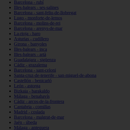
Barcelona - rubí
Illes-balears - ses-salines
Barcelona - sant-feliu-de-llobregat
Lugo - monforte-de-lemos
Barcelona - molins-de-rei
Barcelona - arenys-de-mar
La-rioja - haro
Asturias - cudillero
Girona - banyoles
Illes-balears - inca
Illes-balears - artà
Guadalajara - sigüenza
Cádiz - grazalema
Barcelona - sant-celoni
Santa-cruz-de-tenerife - san-miguel-de-abona
Castellón - benicarló
León - astorga
Bizkaia - barakaldo
Málaga - benahavís
Cádiz - arcos-de-la-frontera
Cantabria - comillas
Madrid - coslada
Barcelona - malgrat-de-mar
Jaén - úbeda
Málaga - antequera