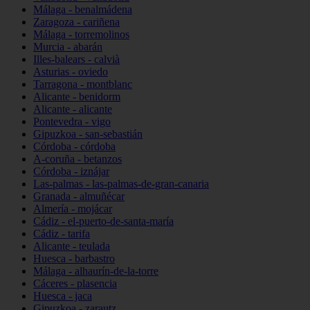
Málaga - benalmádena
Zaragoza - cariñena
Málaga - torremolinos
Murcia - abarán
Illes-balears - calvià
Asturias - oviedo
Tarragona - montblanc
Alicante - benidorm
Alicante - alicante
Pontevedra - vigo
Gipuzkoa - san-sebastián
Córdoba - córdoba
A-coruña - betanzos
Córdoba - iznájar
Las-palmas - las-palmas-de-gran-canaria
Granada - almuñécar
Almería - mojácar
Cádiz - el-puerto-de-santa-maría
Cádiz - tarifa
Alicante - teulada
Huesca - barbastro
Málaga - alhaurín-de-la-torre
Cáceres - plasencia
Huesca - jaca
Gipuzkoa - zarautz