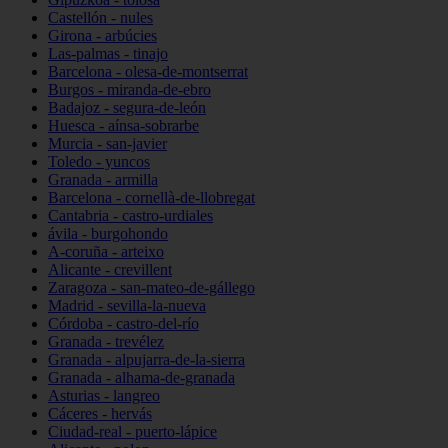
Castellón - nules
Girona - arbúcies
Las-palmas - tinajo
Barcelona - olesa-de-montserrat
Burgos - miranda-de-ebro
Badajoz - segura-de-león
Huesca - aínsa-sobrarbe
Murcia - san-javier
Toledo - yuncos
Granada - armilla
Barcelona - cornellà-de-llobregat
Cantabria - castro-urdiales
ávila - burgohondo
A-coruña - arteixo
Alicante - crevillent
Zaragoza - san-mateo-de-gállego
Madrid - sevilla-la-nueva
Córdoba - castro-del-río
Granada - trevélez
Granada - alpujarra-de-la-sierra
Granada - alhama-de-granada
Asturias - langreo
Cáceres - hervás
Ciudad-real - puerto-lápice