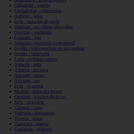
Valladolid - urueña
Ciudad-real - valdepeñas
Asturias - salas
ávila - palacios-de-goda
Ourense - san-cibrao-das-viñas
Ourense - padrenda
Granada - loja
Valencia - bonrepòs-i-mirambell
Sevilla - villamanrique-de-la-condesa
Sevilla - lantejuela
León - el-burgo-ranero
Almería - abla
Almería - pechina
Alicante - agost
Alicante - sax
ávila - el-arenal
Madrid - aldea-del-fresno
Ourense - a-pobra-de-trives
Jaén - alcaudete
Cáceres - coria
Valencia - almussafes
Huesca - graus
Zaragoza - alagón
Cantabria - penagos