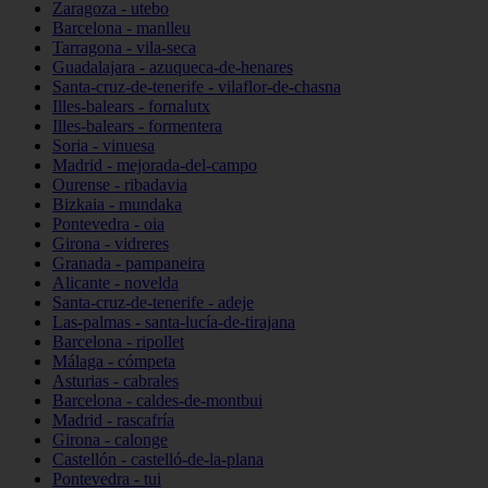
Zaragoza - utebo
Barcelona - manlleu
Tarragona - vila-seca
Guadalajara - azuqueca-de-henares
Santa-cruz-de-tenerife - vilaflor-de-chasna
Illes-balears - fornalutx
Illes-balears - formentera
Soria - vinuesa
Madrid - mejorada-del-campo
Ourense - ribadavia
Bizkaia - mundaka
Pontevedra - oia
Girona - vidreres
Granada - pampaneira
Alicante - novelda
Santa-cruz-de-tenerife - adeje
Las-palmas - santa-lucía-de-tirajana
Barcelona - ripollet
Málaga - cómpeta
Asturias - cabrales
Barcelona - caldes-de-montbui
Madrid - rascafría
Girona - calonge
Castellón - castelló-de-la-plana
Pontevedra - tui