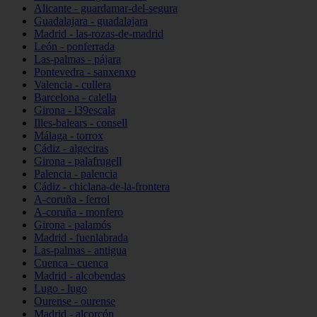
Alicante - guardamar-del-segura
Guadalajara - guadalajara
Madrid - las-rozas-de-madrid
León - ponferrada
Las-palmas - pájara
Pontevedra - sanxenxo
Valencia - cullera
Barcelona - calella
Girona - l39escala
Illes-balears - consell
Málaga - torrox
Cádiz - algeciras
Girona - palafrugell
Palencia - palencia
Cádiz - chiclana-de-la-frontera
A-coruña - ferrol
A-coruña - monfero
Girona - palamós
Madrid - fuenlabrada
Las-palmas - antigua
Cuenca - cuenca
Madrid - alcobendas
Lugo - lugo
Ourense - ourense
Madrid - alcorcón