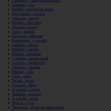
Cantabria - cabezón-de-liébana
Asturias - lena
Madrid - torrejón-de-ardoz
Illes-balears - campos
Valencia - sagunt
Madrid - cercedilla
Alicante - petrer
Lugo - guitiriz
Zaragoza - alfajarín
Pontevedra - o-porriño
Valencia - bétera
Badajoz - mérida
Málaga - frigiliana
Córdoba - puente-genil
Asturias - ribadesella
Valencia - chulilla
Málaga - coín
León - riaño
Teruel - teruel
Granada - illora
A-coruña - oleiros
Valencia - requena
A-coruña - arzúa
Murcia - yecla
Tarragona - el-pla-de-santa-maria