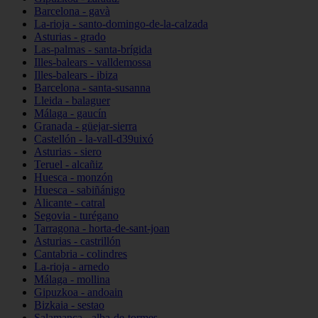
Barcelona - gavà
La-rioja - santo-domingo-de-la-calzada
Asturias - grado
Las-palmas - santa-brígida
Illes-balears - valldemossa
Illes-balears - ibiza
Barcelona - santa-susanna
Lleida - balaguer
Málaga - gaucín
Granada - güejar-sierra
Castellón - la-vall-d39uixó
Asturias - siero
Teruel - alcañiz
Huesca - monzón
Huesca - sabiñánigo
Alicante - catral
Segovia - turégano
Tarragona - horta-de-sant-joan
Asturias - castrillón
Cantabria - colindres
La-rioja - arnedo
Málaga - mollina
Gipuzkoa - andoain
Bizkaia - sestao
Salamanca - alba-de-tormes