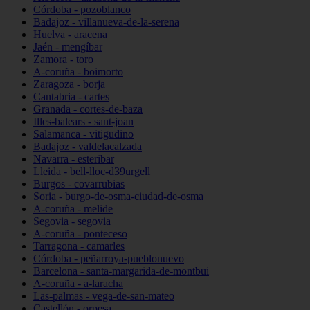
Córdoba - pozoblanco
Badajoz - villanueva-de-la-serena
Huelva - aracena
Jaén - mengíbar
Zamora - toro
A-coruña - boimorto
Zaragoza - borja
Cantabria - cartes
Granada - cortes-de-baza
Illes-balears - sant-joan
Salamanca - vitigudino
Badajoz - valdelacalzada
Navarra - esteribar
Lleida - bell-lloc-d39urgell
Burgos - covarrubias
Soria - burgo-de-osma-ciudad-de-osma
A-coruña - melide
Segovia - segovia
A-coruña - ponteceso
Tarragona - camarles
Córdoba - peñarroya-pueblonuevo
Barcelona - santa-margarida-de-montbui
A-coruña - a-laracha
Las-palmas - vega-de-san-mateo
Castellón - orpesa