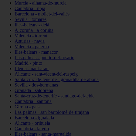
Murcia - alhama-de-murcia
Cantabria - noja
Barcelona - mollet-del-vallès
Sevilla - tomares
Illes-balears - deià
A-coruña - a-coruña
Valencia - torrent
Asturias - navia
Valencia - paterna
Illes-balears - manacor
Las-palmas - puerto-del-rosario
Madrid - pinto
Lleida - naut-aran
Alicante - sant-vicent-del-raspeig
Santa-cruz-de-tenerife - granadilla-de-abona
Sevilla - dos-hermanas
Granada - salobreña
Santa-cruz-de-tenerife - santiago-del-teide
Cantabria - santoña
Girona - pals
Las-palmas - san-bartolomé-de-tirajana
Barcelona - igualada
Alicante - orihuela
Cantabria - laredo
Illes-balears - santa-margalida