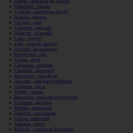
Girona - sant-feliu-de-guíxols
Valladolid - zaratán
Córdoba - almodóvar-del-río
Bizkaia - mungia
Alicante - aspe
Cantabria - meruelo
Albacete - el-bonillo
Lugo - viveiro
ávila - nava-de-arévalo
Almería - los-gallardos
Pontevedra - mos
Girona - llívia
Tarragona - amposta
Castellón - almassora
Barcelona - roda-de-ter
Alicante - sant-joan-d39alacant
Zaragoza - ateca
Toledo - seseña
Barcelona - sant-esteve-sesrovires
Zaragoza - tarazona
Bizkaia - balmaseda
Valencia - massanassa
Girona - puigcerdà
Valencia - petrés
Palencia - carrión-de-los-condes