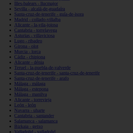
Illes-balears - llucmajor
Sevilla - alcalá-de-guadaíra
Santa-cruz-de-tenerife - guía-de-isora
Madrid - collado-villalba
Alicante - la-vila-joiosa
Cantabria - torrelavega
Asturias - villaviciosa
Lugo - ribadeo
Girona - olot
Murcia - lorca
Cádiz - chipiona
Alicante - dénia
Teruel - la-puebla-de-valverde
Santa-cruz-de-tenerife - santa-cruz-de-tenerife
Santa-cruz-de-tenerife - arafo
Málaga - málaga
Málaga - estepona
Málaga - manilva
Alicante - torrevieja
León - león
Navarra - uharte
Cantabria - santander
Salamanca - salamanca
Bizkaia - getxo
Valladolid - valladolid