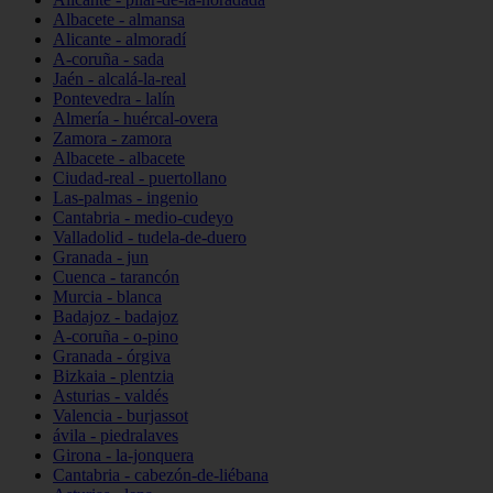
Albacete - almansa
Alicante - almoradí
A-coruña - sada
Jaén - alcalá-la-real
Pontevedra - lalín
Almería - huércal-overa
Zamora - zamora
Albacete - albacete
Ciudad-real - puertollano
Las-palmas - ingenio
Cantabria - medio-cudeyo
Valladolid - tudela-de-duero
Granada - jun
Cuenca - tarancón
Murcia - blanca
Badajoz - badajoz
A-coruña - o-pino
Granada - órgiva
Bizkaia - plentzia
Asturias - valdés
Valencia - burjassot
ávila - piedralaves
Girona - la-jonquera
Cantabria - cabezón-de-liébana