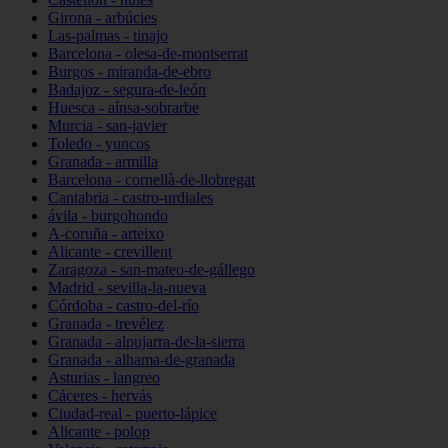
Girona - arbúcies
Las-palmas - tinajo
Barcelona - olesa-de-montserrat
Burgos - miranda-de-ebro
Badajoz - segura-de-león
Huesca - aínsa-sobrarbe
Murcia - san-javier
Toledo - yuncos
Granada - armilla
Barcelona - cornellà-de-llobregat
Cantabria - castro-urdiales
ávila - burgohondo
A-coruña - arteixo
Alicante - crevillent
Zaragoza - san-mateo-de-gállego
Madrid - sevilla-la-nueva
Córdoba - castro-del-río
Granada - trevélez
Granada - alpujarra-de-la-sierra
Granada - alhama-de-granada
Asturias - langreo
Cáceres - hervás
Ciudad-real - puerto-lápice
Alicante - polop