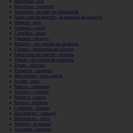
Barcelona - teià
Barcelona - casserres
Tarragona - la-torre-de-fontaubella
Santa-cruz-de-tenerife - la-matanza-de-acentejo
Almería - enix
Granada - castril
Castellón - altura
Valencia - picanya
Badajoz - san-vicente-de-alcántara
Cáceres - malpartida-de-cáceres
Santa-cruz-de-tenerife - frontera
Toledo - las-ventas-de-retamosa
Teruel - alcorisa
Zaragoza - zaragoza
Illes-balears - maó-mahón
Sevilla - pilas
Murcia - cartagena
Navarra - castejón
Valencia - sedaví
Huesca - sariñena
Cantabria - limpias
Illes-balears - santanyí
Illes-balears - selva
Segovia - el-espinar
A-coruña - negreira