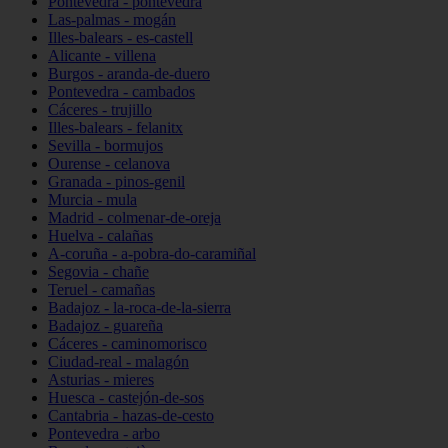
Pontevedra - pontevedra
Las-palmas - mogán
Illes-balears - es-castell
Alicante - villena
Burgos - aranda-de-duero
Pontevedra - cambados
Cáceres - trujillo
Illes-balears - felanitx
Sevilla - bormujos
Ourense - celanova
Granada - pinos-genil
Murcia - mula
Madrid - colmenar-de-oreja
Huelva - calañas
A-coruña - a-pobra-do-caramiñal
Segovia - chañe
Teruel - camañas
Badajoz - la-roca-de-la-sierra
Badajoz - guareña
Cáceres - caminomorisco
Ciudad-real - malagón
Asturias - mieres
Huesca - castejón-de-sos
Cantabria - hazas-de-cesto
Pontevedra - arbo