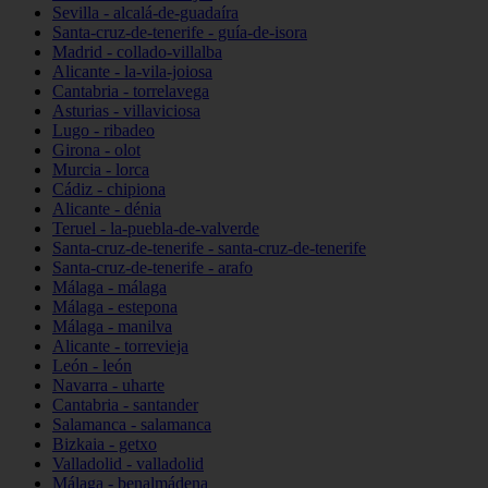
Sevilla - alcalá-de-guadaíra
Santa-cruz-de-tenerife - guía-de-isora
Madrid - collado-villalba
Alicante - la-vila-joiosa
Cantabria - torrelavega
Asturias - villaviciosa
Lugo - ribadeo
Girona - olot
Murcia - lorca
Cádiz - chipiona
Alicante - dénia
Teruel - la-puebla-de-valverde
Santa-cruz-de-tenerife - santa-cruz-de-tenerife
Santa-cruz-de-tenerife - arafo
Málaga - málaga
Málaga - estepona
Málaga - manilva
Alicante - torrevieja
León - león
Navarra - uharte
Cantabria - santander
Salamanca - salamanca
Bizkaia - getxo
Valladolid - valladolid
Málaga - benalmádena