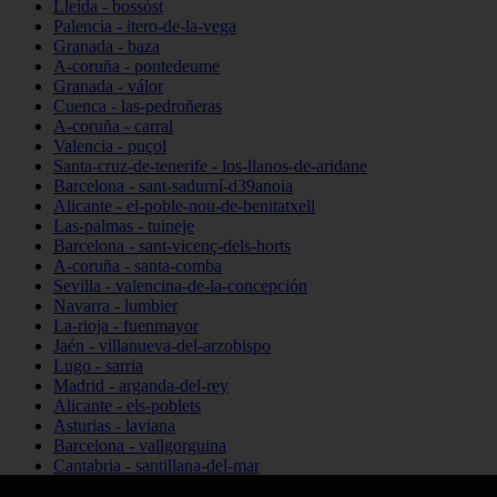
Lleida - bossòst
Palencia - itero-de-la-vega
Granada - baza
A-coruña - pontedeume
Granada - válor
Cuenca - las-pedroñeras
A-coruña - carral
Valencia - puçol
Santa-cruz-de-tenerife - los-llanos-de-aridane
Barcelona - sant-sadurní-d39anoia
Alicante - el-poble-nou-de-benitatxell
Las-palmas - tuineje
Barcelona - sant-vicenç-dels-horts
A-coruña - santa-comba
Sevilla - valencina-de-la-concepción
Navarra - lumbier
La-rioja - fuenmayor
Jaén - villanueva-del-arzobispo
Lugo - sarria
Madrid - arganda-del-rey
Alicante - els-poblets
Asturias - laviana
Barcelona - vallgorguina
Cantabria - santillana-del-mar
Zamora - santa-maría-de-la-vega