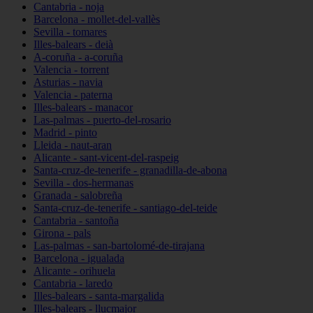
Cantabria - noja
Barcelona - mollet-del-vallès
Sevilla - tomares
Illes-balears - deià
A-coruña - a-coruña
Valencia - torrent
Asturias - navia
Valencia - paterna
Illes-balears - manacor
Las-palmas - puerto-del-rosario
Madrid - pinto
Lleida - naut-aran
Alicante - sant-vicent-del-raspeig
Santa-cruz-de-tenerife - granadilla-de-abona
Sevilla - dos-hermanas
Granada - salobreña
Santa-cruz-de-tenerife - santiago-del-teide
Cantabria - santoña
Girona - pals
Las-palmas - san-bartolomé-de-tirajana
Barcelona - igualada
Alicante - orihuela
Cantabria - laredo
Illes-balears - santa-margalida
Illes-balears - llucmajor