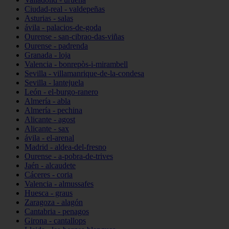
Ciudad-real - valdepeñas
Asturias - salas
ávila - palacios-de-goda
Ourense - san-cibrao-das-viñas
Ourense - padrenda
Granada - loja
Valencia - bonrepòs-i-mirambell
Sevilla - villamanrique-de-la-condesa
Sevilla - lantejuela
León - el-burgo-ranero
Almería - abla
Almería - pechina
Alicante - agost
Alicante - sax
ávila - el-arenal
Madrid - aldea-del-fresno
Ourense - a-pobra-de-trives
Jaén - alcaudete
Cáceres - coria
Valencia - almussafes
Huesca - graus
Zaragoza - alagón
Cantabria - penagos
Girona - cantallops