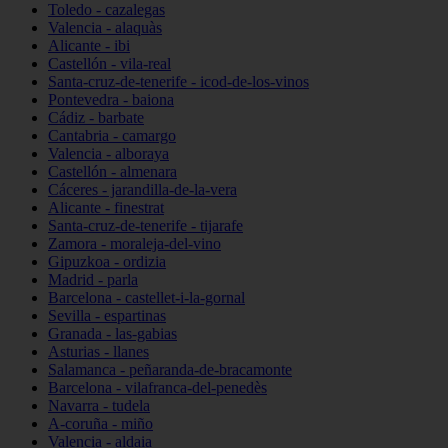
Toledo - cazalegas
Valencia - alaquàs
Alicante - ibi
Castellón - vila-real
Santa-cruz-de-tenerife - icod-de-los-vinos
Pontevedra - baiona
Cádiz - barbate
Cantabria - camargo
Valencia - alboraya
Castellón - almenara
Cáceres - jarandilla-de-la-vera
Alicante - finestrat
Santa-cruz-de-tenerife - tijarafe
Zamora - moraleja-del-vino
Gipuzkoa - ordizia
Madrid - parla
Barcelona - castellet-i-la-gornal
Sevilla - espartinas
Granada - las-gabias
Asturias - llanes
Salamanca - peñaranda-de-bracamonte
Barcelona - vilafranca-del-penedès
Navarra - tudela
A-coruña - miño
Valencia - aldaia