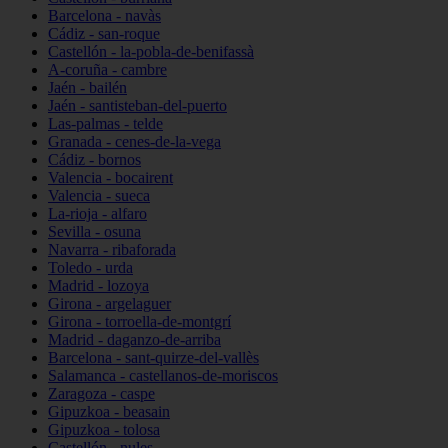
Barcelona - navàs
Cádiz - san-roque
Castellón - la-pobla-de-benifassà
A-coruña - cambre
Jaén - bailén
Jaén - santisteban-del-puerto
Las-palmas - telde
Granada - cenes-de-la-vega
Cádiz - bornos
Valencia - bocairent
Valencia - sueca
La-rioja - alfaro
Sevilla - osuna
Navarra - ribaforada
Toledo - urda
Madrid - lozoya
Girona - argelaguer
Girona - torroella-de-montgrí
Madrid - daganzo-de-arriba
Barcelona - sant-quirze-del-vallès
Salamanca - castellanos-de-moriscos
Zaragoza - caspe
Gipuzkoa - beasain
Gipuzkoa - tolosa
Castellón - nules