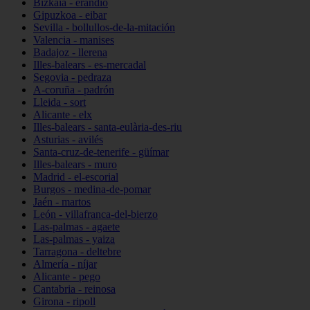
Bizkaia - erandio
Gipuzkoa - eibar
Sevilla - bollullos-de-la-mitación
Valencia - manises
Badajoz - llerena
Illes-balears - es-mercadal
Segovia - pedraza
A-coruña - padrón
Lleida - sort
Alicante - elx
Illes-balears - santa-eulària-des-riu
Asturias - avilés
Santa-cruz-de-tenerife - güímar
Illes-balears - muro
Madrid - el-escorial
Burgos - medina-de-pomar
Jaén - martos
León - villafranca-del-bierzo
Las-palmas - agaete
Las-palmas - yaiza
Tarragona - deltebre
Almería - níjar
Alicante - pego
Cantabria - reinosa
Girona - ripoll