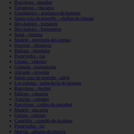
Barcelona - manlleu
Tarragona - vila-seca
Guadalajara - azuqueca-de-henares
Santa-cruz-de-tenerife - vilaflor-de-chasna
Illes-balears - fornalutx
Illes-balears - formentera
Soria - vinuesa
Madrid - mejorada-del-campo
Ourense - ribadavia
Bizkaia - mundaka
Pontevedra - oia
Girona - vidreres
Granada - pampaneira
Alicante - novelda
Santa-cruz-de-tenerife - adeje
Las-palmas - santa-lucía-de-tirajana
Barcelona - ripollet
Málaga - cómpeta
Asturias - cabrales
Barcelona - caldes-de-montbui
Madrid - rascafría
Girona - calonge
Castellón - castelló-de-la-plana
Pontevedra - tui
Murcia - alhama-de-murcia