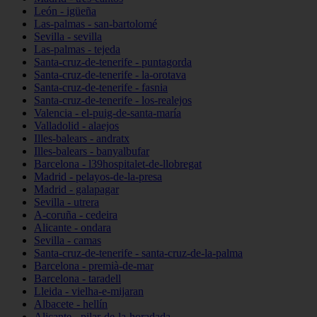
León - igüeña
Las-palmas - san-bartolomé
Sevilla - sevilla
Las-palmas - tejeda
Santa-cruz-de-tenerife - puntagorda
Santa-cruz-de-tenerife - la-orotava
Santa-cruz-de-tenerife - fasnia
Santa-cruz-de-tenerife - los-realejos
Valencia - el-puig-de-santa-maría
Valladolid - alaejos
Illes-balears - andratx
Illes-balears - banyalbufar
Barcelona - l39hospitalet-de-llobregat
Madrid - pelayos-de-la-presa
Madrid - galapagar
Sevilla - utrera
A-coruña - cedeira
Alicante - ondara
Sevilla - camas
Santa-cruz-de-tenerife - santa-cruz-de-la-palma
Barcelona - premià-de-mar
Barcelona - taradell
Lleida - vielha-e-mijaran
Albacete - hellín
Alicante - pilar-de-la-horadada