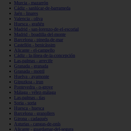
Murcia - mazarrón
Cádiz - sanlúcar-de-barrameda
Jaén - linares
Valencia - oliva
Huesca - grañén
Madrid - san-lorenzo-de-el-escorial
Madrid - boadilla-del-monte
Barcelona - pineda-de-mar
Castellón - benicàssim
Alicante - el-campello
Cádiz - la-línea-de-la-concepción
Las-palmas - arrecife
Granada - granada
Granada - motril
Huelva - ayamonte
Gipuzkoa - irun
Pontevedra - o-grove
Málaga - vélez-málaga
Las-palmas - tías
Soria - soria
Huesca - huesca
Barcelona - granollers
Girona - cadaqués
Asturias - cangas-de-onís
Alicante - guardamar-del-segura