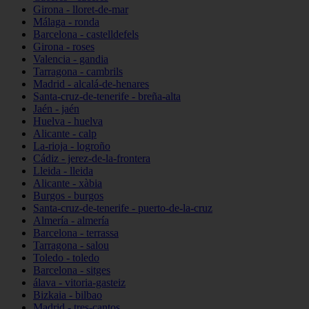
Girona - lloret-de-mar
Málaga - ronda
Barcelona - castelldefels
Girona - roses
Valencia - gandia
Tarragona - cambrils
Madrid - alcalá-de-henares
Santa-cruz-de-tenerife - breña-alta
Jaén - jaén
Huelva - huelva
Alicante - calp
La-rioja - logroño
Cádiz - jerez-de-la-frontera
Lleida - lleida
Alicante - xàbia
Burgos - burgos
Santa-cruz-de-tenerife - puerto-de-la-cruz
Almería - almería
Barcelona - terrassa
Tarragona - salou
Toledo - toledo
Barcelona - sitges
álava - vitoria-gasteiz
Bizkaia - bilbao
Madrid - tres-cantos