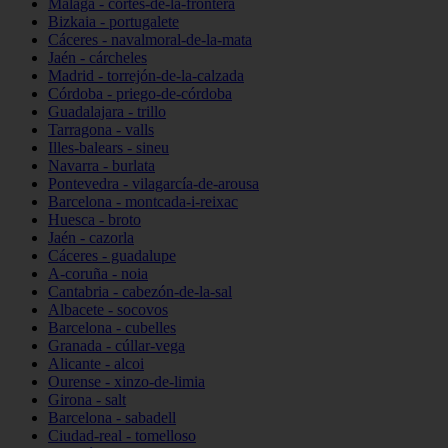
Málaga - cortes-de-la-frontera
Bizkaia - portugalete
Cáceres - navalmoral-de-la-mata
Jaén - cárcheles
Madrid - torrejón-de-la-calzada
Córdoba - priego-de-córdoba
Guadalajara - trillo
Tarragona - valls
Illes-balears - sineu
Navarra - burlata
Pontevedra - vilagarcía-de-arousa
Barcelona - montcada-i-reixac
Huesca - broto
Jaén - cazorla
Cáceres - guadalupe
A-coruña - noia
Cantabria - cabezón-de-la-sal
Albacete - socovos
Barcelona - cubelles
Granada - cúllar-vega
Alicante - alcoi
Ourense - xinzo-de-limia
Girona - salt
Barcelona - sabadell
Ciudad-real - tomelloso