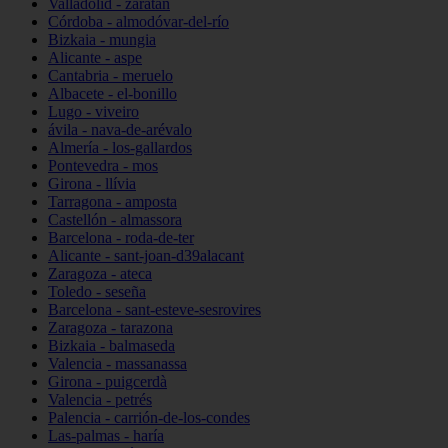
Valladolid - zaratán
Córdoba - almodóvar-del-río
Bizkaia - mungia
Alicante - aspe
Cantabria - meruelo
Albacete - el-bonillo
Lugo - viveiro
ávila - nava-de-arévalo
Almería - los-gallardos
Pontevedra - mos
Girona - llívia
Tarragona - amposta
Castellón - almassora
Barcelona - roda-de-ter
Alicante - sant-joan-d39alacant
Zaragoza - ateca
Toledo - seseña
Barcelona - sant-esteve-sesrovires
Zaragoza - tarazona
Bizkaia - balmaseda
Valencia - massanassa
Girona - puigcerdà
Valencia - petrés
Palencia - carrión-de-los-condes
Las-palmas - haría