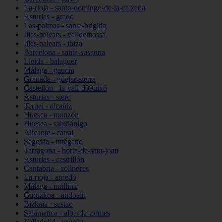
La-rioja - santo-domingo-de-la-calzada
Asturias - grado
Las-palmas - santa-brígida
Illes-balears - valldemossa
Illes-balears - ibiza
Barcelona - santa-susanna
Lleida - balaguer
Málaga - gaucín
Granada - güejar-sierra
Castellón - la-vall-d39uixó
Asturias - siero
Teruel - alcañiz
Huesca - monzón
Huesca - sabiñánigo
Alicante - catral
Segovia - turégano
Tarragona - horta-de-sant-joan
Asturias - castrillón
Cantabria - colindres
La-rioja - arnedo
Málaga - mollina
Gipuzkoa - andoain
Bizkaia - sestao
Salamanca - alba-de-tormes
Valladolid - urueña