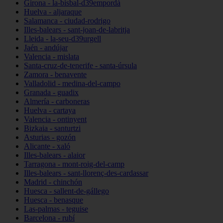
Girona - la-bisbal-d39empordà
Huelva - aljaraque
Salamanca - ciudad-rodrigo
Illes-balears - sant-joan-de-labritja
Lleida - la-seu-d39urgell
Jaén - andújar
Valencia - mislata
Santa-cruz-de-tenerife - santa-úrsula
Zamora - benavente
Valladolid - medina-del-campo
Granada - guadix
Almería - carboneras
Huelva - cartaya
Valencia - ontinyent
Bizkaia - santurtzi
Asturias - gozón
Alicante - xaló
Illes-balears - alaior
Tarragona - mont-roig-del-camp
Illes-balears - sant-llorenç-des-cardassar
Madrid - chinchón
Huesca - sallent-de-gállego
Huesca - benasque
Las-palmas - teguise
Barcelona - rubí