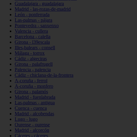
Guadalajara - guadalajara
Madrid - las-rozas-de-madrid
León - ponferrada
Las-palmas - pájara
Pontevedra - sanxenxo
Valencia - cullera
Barcelona - calella
Girona - l39escala
Illes-balears - consell
Málaga - torrox
Cádiz - algeciras
Girona - palafrugell
Palencia - palencia
Cádiz - chiclana-de-la-frontera
A-coruña - ferrol
A-coruña - monfero
Girona - palamós
Madrid - fuenlabrada
Las-palmas - antigua
Cuenca - cuenca
Madrid - alcobendas
Lugo - lugo
Ourense - ourense
Madrid - alcorcón
Cáceres - cáceres