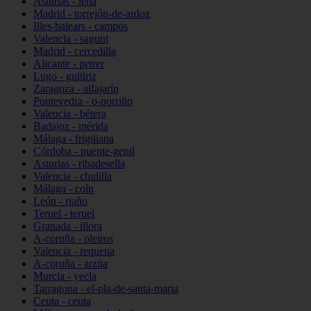
Asturias - lena
Madrid - torrejón-de-ardoz
Illes-balears - campos
Valencia - sagunt
Madrid - cercedilla
Alicante - petrer
Lugo - guitiriz
Zaragoza - alfajarín
Pontevedra - o-porriño
Valencia - bétera
Badajoz - mérida
Málaga - frigiliana
Córdoba - puente-genil
Asturias - ribadesella
Valencia - chulilla
Málaga - coín
León - riaño
Teruel - teruel
Granada - illora
A-coruña - oleiros
Valencia - requena
A-coruña - arzúa
Murcia - yecla
Tarragona - el-pla-de-santa-maria
Ceuta - ceuta