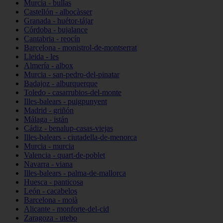
Murcia - bullas
Castellón - albocàsser
Granada - huétor-tájar
Córdoba - bujalance
Cantabria - reocín
Barcelona - monistrol-de-montserrat
Lleida - les
Almería - albox
Murcia - san-pedro-del-pinatar
Badajoz - alburquerque
Toledo - casarrubios-del-monte
Illes-balears - puigpunyent
Madrid - griñón
Málaga - istán
Cádiz - benalup-casas-viejas
Illes-balears - ciutadella-de-menorca
Murcia - murcia
Valencia - quart-de-poblet
Navarra - viana
Illes-balears - palma-de-mallorca
Huesca - panticosa
León - cacabelos
Barcelona - moià
Alicante - monforte-del-cid
Zaragoza - utebo