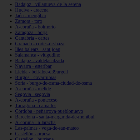
Badajoz - villanueva-de-la-serena
Huelva - aracena
Jaén - mengíbar
Zamora - toro
A-coruña - boimorto
Zaragoza - borja
Cantabria - cartes
Granada - cortes-de-baza
Illes-balears - sant-joan
Salamanca - vitigudino
Badajoz - valdelacalzada
Navarra - esteribar
Lleida - bell-lloc-d39urgell
Burgos - covarrubias
Soria - burgo-de-osma-ciudad-de-osma
A-coruña - melide
Segovia - segovia
A-coruña - ponteceso
Tarragona - camarles
Córdoba - peñarroya-pueblonuevo
Barcelona - santa-margarida-de-montbui
A-coruña - a-laracha
Las-palmas - vega-de-san-mateo
Castellón - orpesa
Castellón - burriana