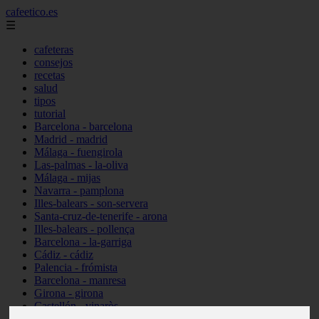
cafeetico.es
☰
cafeteras
consejos
recetas
salud
tipos
tutorial
Barcelona - barcelona
Madrid - madrid
Málaga - fuengirola
Las-palmas - la-oliva
Málaga - mijas
Navarra - pamplona
Illes-balears - son-servera
Santa-cruz-de-tenerife - arona
Illes-balears - pollença
Barcelona - la-garriga
Cádiz - cádiz
Palencia - frómista
Barcelona - manresa
Girona - girona
Castellón - vinaròs
Illes-balears - capdepera