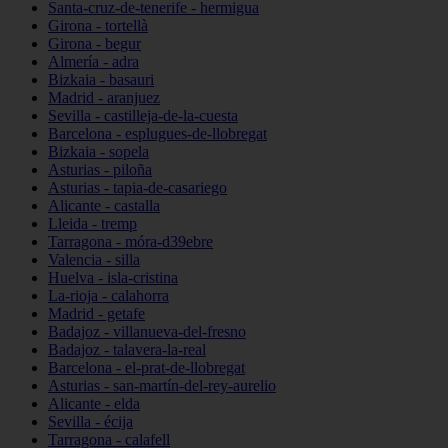
Santa-cruz-de-tenerife - hermigua
Girona - tortellà
Girona - begur
Almería - adra
Bizkaia - basauri
Madrid - aranjuez
Sevilla - castilleja-de-la-cuesta
Barcelona - esplugues-de-llobregat
Bizkaia - sopela
Asturias - piloña
Asturias - tapia-de-casariego
Alicante - castalla
Lleida - tremp
Tarragona - móra-d39ebre
Valencia - silla
Huelva - isla-cristina
La-rioja - calahorra
Madrid - getafe
Badajoz - villanueva-del-fresno
Badajoz - talavera-la-real
Barcelona - el-prat-de-llobregat
Asturias - san-martín-del-rey-aurelio
Alicante - elda
Sevilla - écija
Tarragona - calafell