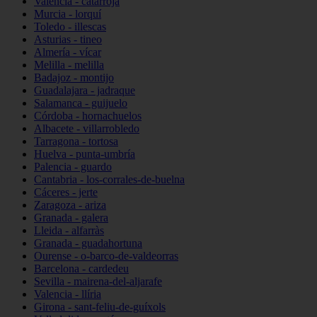
Valencia - catarroja
Murcia - lorquí
Toledo - illescas
Asturias - tineo
Almería - vícar
Melilla - melilla
Badajoz - montijo
Guadalajara - jadraque
Salamanca - guijuelo
Córdoba - hornachuelos
Albacete - villarrobledo
Tarragona - tortosa
Huelva - punta-umbría
Palencia - guardo
Cantabria - los-corrales-de-buelna
Cáceres - jerte
Zaragoza - ariza
Granada - galera
Lleida - alfarràs
Granada - guadahortuna
Ourense - o-barco-de-valdeorras
Barcelona - cardedeu
Sevilla - mairena-del-aljarafe
Valencia - llíria
Girona - sant-feliu-de-guíxols