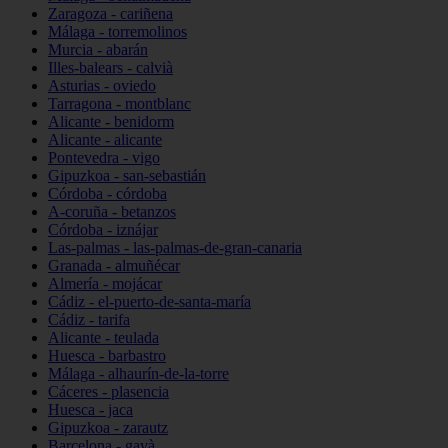
Zaragoza - cariñena
Málaga - torremolinos
Murcia - abarán
Illes-balears - calvià
Asturias - oviedo
Tarragona - montblanc
Alicante - benidorm
Alicante - alicante
Pontevedra - vigo
Gipuzkoa - san-sebastián
Córdoba - córdoba
A-coruña - betanzos
Córdoba - iznájar
Las-palmas - las-palmas-de-gran-canaria
Granada - almuñécar
Almería - mojácar
Cádiz - el-puerto-de-santa-maría
Cádiz - tarifa
Alicante - teulada
Huesca - barbastro
Málaga - alhaurín-de-la-torre
Cáceres - plasencia
Huesca - jaca
Gipuzkoa - zarautz
Barcelona - gavà