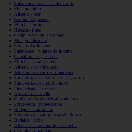
Salamanca - las-casas-del-conde
Málaga - álora
Alicante - biar
Girona - llagostera
Murcia - fortuna
Huesca - fraga
Cádiz - vejer-de-la-frontera
Málaga - alcaucín
Sevilla - la-rinconada
Salamanca - villares-de-la-reina
Cantabria - vega-de-pas
Murcia - los-alcázares
Alicante - san-fulgencio
Almería - cuevas-del-almanzora
Santa-cruz-de-tenerife - valle-gran-rey
Santa-cruz-de-tenerife - arico
Illes-balears - ferreries
A-coruña - carballo
Ciudad-real - pozuelo-de-calatrava
Pontevedra - pontecesures
Badajoz - don-benito
Segovia - real-sitio-de-san-ildefonso
Badajoz - zafra
Albacete - tarazona-de-la-mancha
Córdoba - pozoblanco