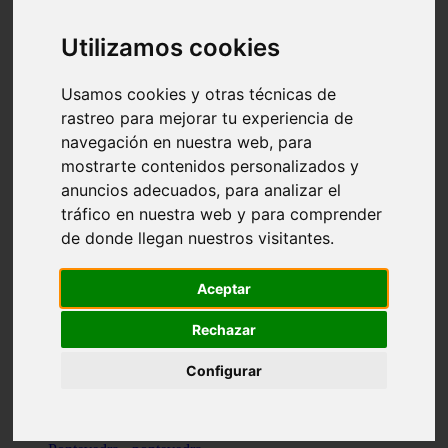
Valencia - valencia
Málaga - nerja
Utilizamos cookies
Girona - blanes
A-coruña - santiago-de-compostela
Málaga - marbella
Usamos cookies y otras técnicas de
Tarragona - tarragona
rastreo para mejorar tu experiencia de
Asturias - gijón
navegación en nuestra web, para
Girona - figueres
Alicante - santa-pola
mostrarte contenidos personalizados y
Madrid - leganés
anuncios adecuados, para analizar el
Almería - roquetas-de-mar
tráfico en nuestra web y para comprender
Girona - tossa-de-mar
Barcelona - sant-cugat-del-vallès
de donde llegan nuestros visitantes.
Alicante - l39alfàs-del-pi
Barcelona - vilanova-i-la-geltrú
Illes-balears - alcúdia
Aceptar
Castellón - peñíscola
Barcelona - mataró
Rechazar
ávila - ávila
Illes-balears - sant-antoni-de-portmany
Configurar
Illes-balears - sant-josep-de-sa-talaia
Tarragona - reus
Barcelona - badalona
Santa-cruz-de-tenerife - san-cristóbal-de-la-laguna