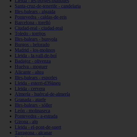
Lleida - les-borges-blanques
Santa-cruz-de-tenerife - candelaria
Illes-balears - algaida
Pontevedra - caldas-de-reis
Barcelona - torelló
Ciudad-real - ciudad-real
Toledo - torrijos
Illes-balears - bunyola
Burgos - belorado
Madrid - los-molinos
Lleida - la-vall-de-boí
Badajoz - olivenza
Huelva - moguer
Alicante - altea
Illes-balears - esporles
Lleida - esterri-d39àneu
Lleida - cervera
Almería - huércal-de-almería
Granada - atarfe
Illes-balears - sóller
León - molinaseca
Pontevedra - a-estrada
Girona - alp
Lleida - el-pont-de-suert
Tarragona - alcanar