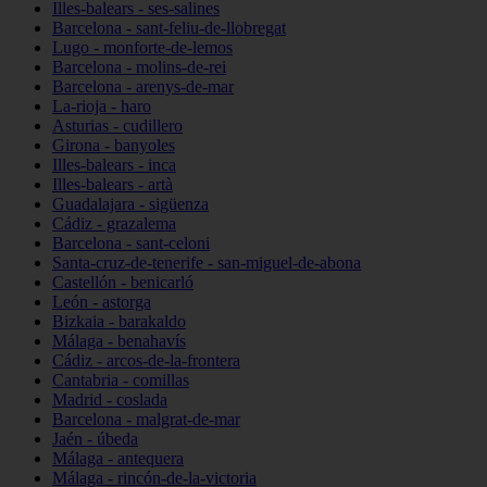
Illes-balears - ses-salines
Barcelona - sant-feliu-de-llobregat
Lugo - monforte-de-lemos
Barcelona - molins-de-rei
Barcelona - arenys-de-mar
La-rioja - haro
Asturias - cudillero
Girona - banyoles
Illes-balears - inca
Illes-balears - artà
Guadalajara - sigüenza
Cádiz - grazalema
Barcelona - sant-celoni
Santa-cruz-de-tenerife - san-miguel-de-abona
Castellón - benicarló
León - astorga
Bizkaia - barakaldo
Málaga - benahavís
Cádiz - arcos-de-la-frontera
Cantabria - comillas
Madrid - coslada
Barcelona - malgrat-de-mar
Jaén - úbeda
Málaga - antequera
Málaga - rincón-de-la-victoria