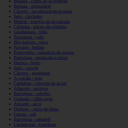
Málaga - cortes-de-la-frontera
Bizkaia - portugalete
Cáceres - navalmoral-de-la-mata
Jaén - cárcheles
Madrid - torrejón-de-la-calzada
Córdoba - priego-de-córdoba
Guadalajara - trillo
Tarragona - valls
Illes-balears - sineu
Navarra - burlata
Pontevedra - vilagarcía-de-arousa
Barcelona - montcada-i-reixac
Huesca - broto
Jaén - cazorla
Cáceres - guadalupe
A-coruña - noia
Cantabria - cabezón-de-la-sal
Albacete - socovos
Barcelona - cubelles
Granada - cúllar-vega
Alicante - alcoi
Ourense - xinzo-de-limia
Girona - salt
Barcelona - sabadell
Ciudad-real - tomelloso