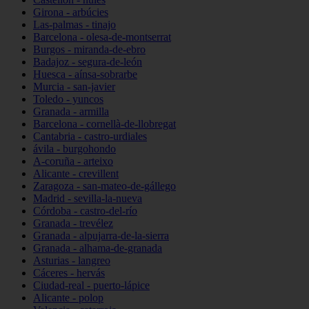
Girona - arbúcies
Las-palmas - tinajo
Barcelona - olesa-de-montserrat
Burgos - miranda-de-ebro
Badajoz - segura-de-león
Huesca - aínsa-sobrarbe
Murcia - san-javier
Toledo - yuncos
Granada - armilla
Barcelona - cornellà-de-llobregat
Cantabria - castro-urdiales
ávila - burgohondo
A-coruña - arteixo
Alicante - crevillent
Zaragoza - san-mateo-de-gállego
Madrid - sevilla-la-nueva
Córdoba - castro-del-río
Granada - trevélez
Granada - alpujarra-de-la-sierra
Granada - alhama-de-granada
Asturias - langreo
Cáceres - hervás
Ciudad-real - puerto-lápice
Alicante - polop