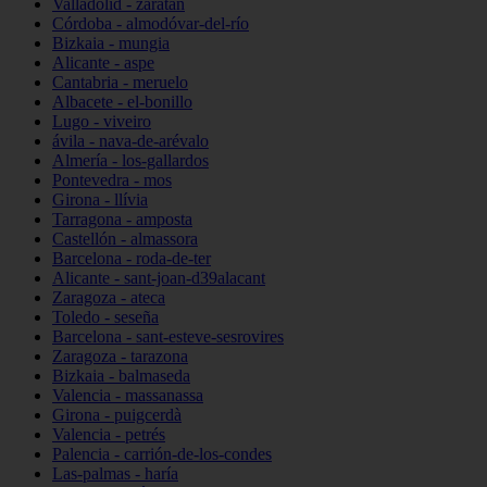
Valladolid - zaratán
Córdoba - almodóvar-del-río
Bizkaia - mungia
Alicante - aspe
Cantabria - meruelo
Albacete - el-bonillo
Lugo - viveiro
ávila - nava-de-arévalo
Almería - los-gallardos
Pontevedra - mos
Girona - llívia
Tarragona - amposta
Castellón - almassora
Barcelona - roda-de-ter
Alicante - sant-joan-d39alacant
Zaragoza - ateca
Toledo - seseña
Barcelona - sant-esteve-sesrovires
Zaragoza - tarazona
Bizkaia - balmaseda
Valencia - massanassa
Girona - puigcerdà
Valencia - petrés
Palencia - carrión-de-los-condes
Las-palmas - haría