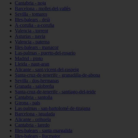
Cantabria - noja
Barcelona - mollet-del-vallès
Sevilla - tomares
Illes-balears - deià
A-coruña - a-coruña
Valencia - torrent
Asturias - navia
Valencia - paterna
Illes-balears - manacor
Las-palmas - puerto-del-rosario
Madrid - pinto
Lleida - naut-aran
Alicante - sant-vicent-del-raspeig
Santa-cruz-de-tenerife - granadilla-de-abona
Sevilla - dos-hermanas
Granada - salobreña
Santa-cruz-de-tenerife - santiago-del-teide
Cantabria - santoña
Girona - pals
Las-palmas - san-bartolomé-de-tirajana
Barcelona - igualada
Alicante - orihuela
Cantabria - laredo
Illes-balears - santa-margalida
Illes-balears - llucmajor