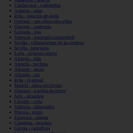
Ciudad-real - valdepeñas
Asturias - salas
ávila - palacios-de-goda
Ourense - san-cibrao-das-viñas
Ourense - padrenda
Granada - loja
Valencia - bonrepòs-i-mirambell
Sevilla - villamanrique-de-la-condesa
Sevilla - lantejuela
León - el-burgo-ranero
Almería - abla
Almería - pechina
Alicante - agost
Alicante - sax
ávila - el-arenal
Madrid - aldea-del-fresno
Ourense - a-pobra-de-trives
Jaén - alcaudete
Cáceres - coria
Valencia - almussafes
Huesca - graus
Zaragoza - alagón
Cantabria - penagos
Girona - cantallops