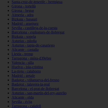
Santa-cruz-de-tenerife - hermigua
Girona - tortellà
Girona - begur
Almería - adra
Bizkaia - basauri
Madrid - aranjuez
Sevilla - castilleja-de-la-cuesta
Barcelona - esplugues-de-llobregat
Bizkaia - sopela
Asturias - piloña
Asturias - tapia-de-casariego
Alicante - castalla
Lleida - tremp
Tarragona - móra-d39ebre
Valencia - silla
Huelva - isla-cristina
La-rioja - calahorra
Madrid - getafe
Badajoz - villanueva-del-fresno
Badajoz - talavera-la-real
Barcelona - el-prat-de-llobregat
Asturias - san-martín-del-rey-aurelio
Alicante - elda
Sevilla - écija
Tarragona - calafell