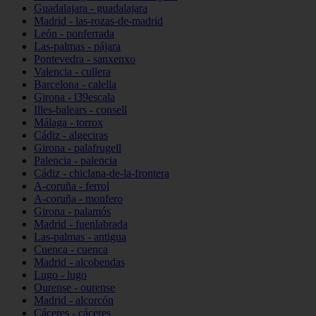
Guadalajara - guadalajara
Madrid - las-rozas-de-madrid
León - ponferrada
Las-palmas - pájara
Pontevedra - sanxenxo
Valencia - cullera
Barcelona - calella
Girona - l39escala
Illes-balears - consell
Málaga - torrox
Cádiz - algeciras
Girona - palafrugell
Palencia - palencia
Cádiz - chiclana-de-la-frontera
A-coruña - ferrol
A-coruña - monfero
Girona - palamós
Madrid - fuenlabrada
Las-palmas - antigua
Cuenca - cuenca
Madrid - alcobendas
Lugo - lugo
Ourense - ourense
Madrid - alcorcón
Cáceres - cáceres