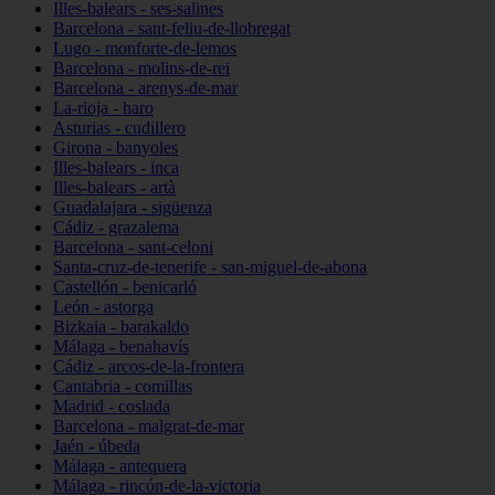
Illes-balears - ses-salines
Barcelona - sant-feliu-de-llobregat
Lugo - monforte-de-lemos
Barcelona - molins-de-rei
Barcelona - arenys-de-mar
La-rioja - haro
Asturias - cudillero
Girona - banyoles
Illes-balears - inca
Illes-balears - artà
Guadalajara - sigüenza
Cádiz - grazalema
Barcelona - sant-celoni
Santa-cruz-de-tenerife - san-miguel-de-abona
Castellón - benicarló
León - astorga
Bizkaia - barakaldo
Málaga - benahavís
Cádiz - arcos-de-la-frontera
Cantabria - comillas
Madrid - coslada
Barcelona - malgrat-de-mar
Jaén - úbeda
Málaga - antequera
Málaga - rincón-de-la-victoria