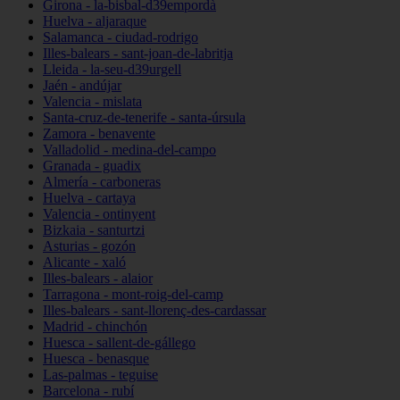
Girona - la-bisbal-d39empordà
Huelva - aljaraque
Salamanca - ciudad-rodrigo
Illes-balears - sant-joan-de-labritja
Lleida - la-seu-d39urgell
Jaén - andújar
Valencia - mislata
Santa-cruz-de-tenerife - santa-úrsula
Zamora - benavente
Valladolid - medina-del-campo
Granada - guadix
Almería - carboneras
Huelva - cartaya
Valencia - ontinyent
Bizkaia - santurtzi
Asturias - gozón
Alicante - xaló
Illes-balears - alaior
Tarragona - mont-roig-del-camp
Illes-balears - sant-llorenç-des-cardassar
Madrid - chinchón
Huesca - sallent-de-gállego
Huesca - benasque
Las-palmas - teguise
Barcelona - rubí