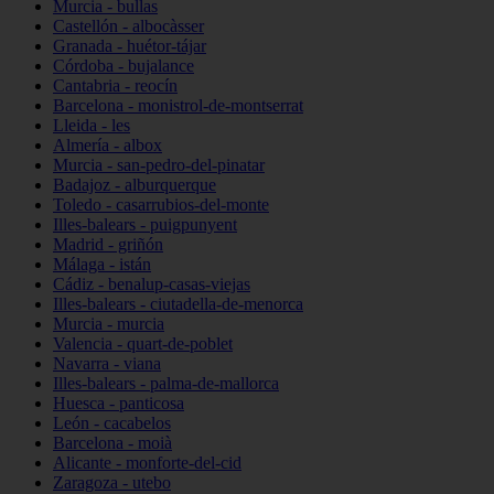
Murcia - bullas
Castellón - albocàsser
Granada - huétor-tájar
Córdoba - bujalance
Cantabria - reocín
Barcelona - monistrol-de-montserrat
Lleida - les
Almería - albox
Murcia - san-pedro-del-pinatar
Badajoz - alburquerque
Toledo - casarrubios-del-monte
Illes-balears - puigpunyent
Madrid - griñón
Málaga - istán
Cádiz - benalup-casas-viejas
Illes-balears - ciutadella-de-menorca
Murcia - murcia
Valencia - quart-de-poblet
Navarra - viana
Illes-balears - palma-de-mallorca
Huesca - panticosa
León - cacabelos
Barcelona - moià
Alicante - monforte-del-cid
Zaragoza - utebo