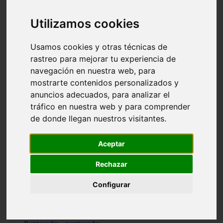
Valencia - valencia
Málaga - nerja
Utilizamos cookies
Girona - blanes
A-coruña - santiago-de-compostela
Málaga - marbella
Usamos cookies y otras técnicas de
Tarragona - tarragona
rastreo para mejorar tu experiencia de
Asturias - gijón
navegación en nuestra web, para
Girona - figueres
Alicante - santa-pola
mostrarte contenidos personalizados y
Madrid - leganés
anuncios adecuados, para analizar el
Almería - roquetas-de-mar
tráfico en nuestra web y para comprender
Girona - tossa-de-mar
Barcelona - sant-cugat-del-vallès
de donde llegan nuestros visitantes.
Alicante - l39alfàs-del-pi
Barcelona - vilanova-i-la-geltrú
Illes-balears - alcúdia
Aceptar
Castellón - peñíscola
Barcelona - mataró
Rechazar
ávila - ávila
Illes-balears - sant-antoni-de-portmany
Configurar
Illes-balears - sant-josep-de-sa-talaia
Tarragona - reus
Barcelona - badalona
Santa-cruz-de-tenerife - san-cristóbal-de-la-laguna