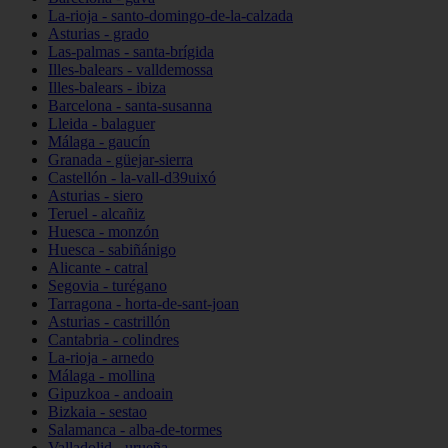
La-rioja - santo-domingo-de-la-calzada
Asturias - grado
Las-palmas - santa-brígida
Illes-balears - valldemossa
Illes-balears - ibiza
Barcelona - santa-susanna
Lleida - balaguer
Málaga - gaucín
Granada - güejar-sierra
Castellón - la-vall-d39uixó
Asturias - siero
Teruel - alcañiz
Huesca - monzón
Huesca - sabiñánigo
Alicante - catral
Segovia - turégano
Tarragona - horta-de-sant-joan
Asturias - castrillón
Cantabria - colindres
La-rioja - arnedo
Málaga - mollina
Gipuzkoa - andoain
Bizkaia - sestao
Salamanca - alba-de-tormes
Valladolid - urueña