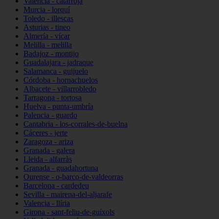
Valencia - catarroja
Murcia - lorquí
Toledo - illescas
Asturias - tineo
Almería - vícar
Melilla - melilla
Badajoz - montijo
Guadalajara - jadraque
Salamanca - guijuelo
Córdoba - hornachuelos
Albacete - villarrobledo
Tarragona - tortosa
Huelva - punta-umbría
Palencia - guardo
Cantabria - los-corrales-de-buelna
Cáceres - jerte
Zaragoza - ariza
Granada - galera
Lleida - alfarràs
Granada - guadahortuna
Ourense - o-barco-de-valdeorras
Barcelona - cardedeu
Sevilla - mairena-del-aljarafe
Valencia - llíria
Girona - sant-feliu-de-guíxols