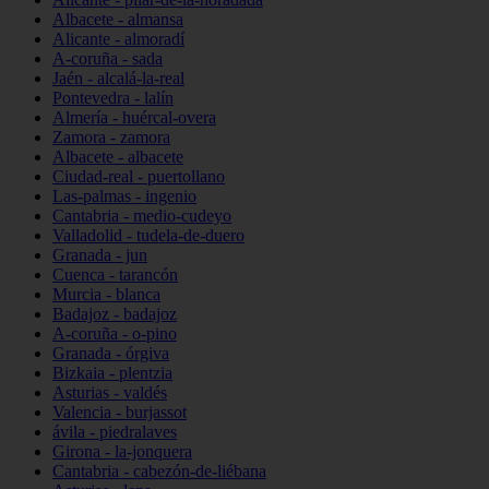
Albacete - almansa
Alicante - almoradí
A-coruña - sada
Jaén - alcalá-la-real
Pontevedra - lalín
Almería - huércal-overa
Zamora - zamora
Albacete - albacete
Ciudad-real - puertollano
Las-palmas - ingenio
Cantabria - medio-cudeyo
Valladolid - tudela-de-duero
Granada - jun
Cuenca - tarancón
Murcia - blanca
Badajoz - badajoz
A-coruña - o-pino
Granada - órgiva
Bizkaia - plentzia
Asturias - valdés
Valencia - burjassot
ávila - piedralaves
Girona - la-jonquera
Cantabria - cabezón-de-liébana