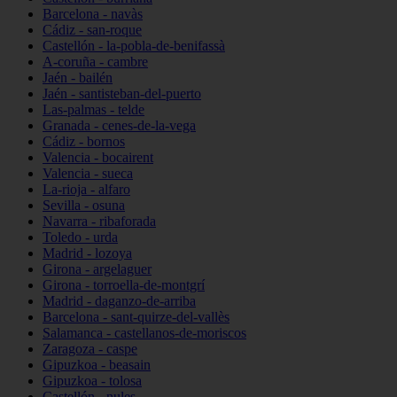
Barcelona - navàs
Cádiz - san-roque
Castellón - la-pobla-de-benifassà
A-coruña - cambre
Jaén - bailén
Jaén - santisteban-del-puerto
Las-palmas - telde
Granada - cenes-de-la-vega
Cádiz - bornos
Valencia - bocairent
Valencia - sueca
La-rioja - alfaro
Sevilla - osuna
Navarra - ribaforada
Toledo - urda
Madrid - lozoya
Girona - argelaguer
Girona - torroella-de-montgrí
Madrid - daganzo-de-arriba
Barcelona - sant-quirze-del-vallès
Salamanca - castellanos-de-moriscos
Zaragoza - caspe
Gipuzkoa - beasain
Gipuzkoa - tolosa
Castellón - nules