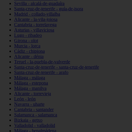
Sevilla - alcalá-de-guadaíra
Santa-cruz-de-tenerife - guía-de-isora
Madrid - collado-villalba
Alicante - la-vila-joiosa
Cantabria - torrelavega
Asturias - villaviciosa
Lugo - ribadeo
Girona - olot
Murcia - lorca
Cádiz - chipiona
Alicante - dénia
Teruel - la-puebla-de-valverde
Santa-cruz-de-tenerife - santa-cruz-de-tenerife
Santa-cruz-de-tenerife - arafo
Málaga - málaga
Málaga - estepona
Málaga - manilva
Alicante - torrevieja
León - león
Navarra - uharte
Cantabria - santander
Salamanca - salamanca
Bizkaia - getxo
Valladolid - valladolid
Málaga - benalmádena