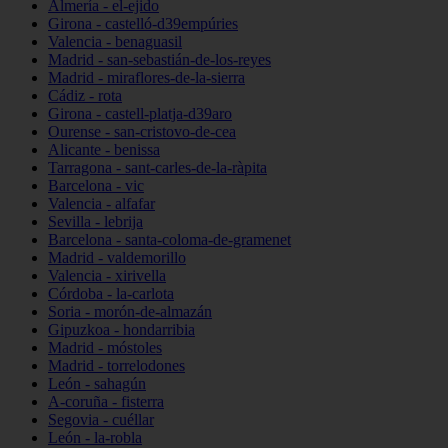
Almería - el-ejido
Girona - castelló-d39empúries
Valencia - benaguasil
Madrid - san-sebastián-de-los-reyes
Madrid - miraflores-de-la-sierra
Cádiz - rota
Girona - castell-platja-d39aro
Ourense - san-cristovo-de-cea
Alicante - benissa
Tarragona - sant-carles-de-la-ràpita
Barcelona - vic
Valencia - alfafar
Sevilla - lebrija
Barcelona - santa-coloma-de-gramenet
Madrid - valdemorillo
Valencia - xirivella
Córdoba - la-carlota
Soria - morón-de-almazán
Gipuzkoa - hondarribia
Madrid - móstoles
Madrid - torrelodones
León - sahagún
A-coruña - fisterra
Segovia - cuéllar
León - la-robla