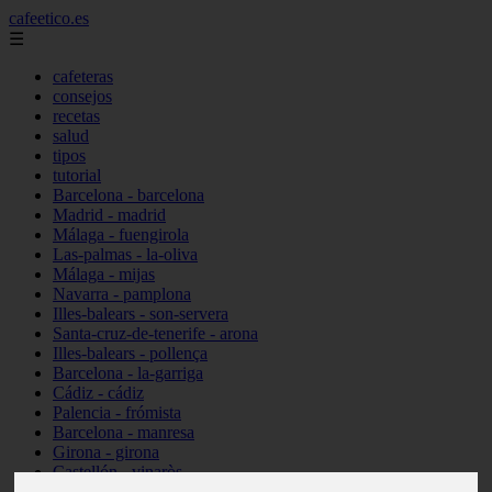
cafeetico.es
☰
cafeteras
consejos
recetas
salud
tipos
tutorial
Barcelona - barcelona
Madrid - madrid
Málaga - fuengirola
Las-palmas - la-oliva
Málaga - mijas
Navarra - pamplona
Illes-balears - son-servera
Santa-cruz-de-tenerife - arona
Illes-balears - pollença
Barcelona - la-garriga
Cádiz - cádiz
Palencia - frómista
Barcelona - manresa
Girona - girona
Castellón - vinaròs
Illes-balears - capdepera