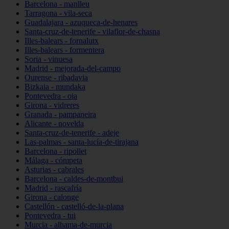
Barcelona - manlleu
Tarragona - vila-seca
Guadalajara - azuqueca-de-henares
Santa-cruz-de-tenerife - vilaflor-de-chasna
Illes-balears - fornalutx
Illes-balears - formentera
Soria - vinuesa
Madrid - mejorada-del-campo
Ourense - ribadavia
Bizkaia - mundaka
Pontevedra - oia
Girona - vidreres
Granada - pampaneira
Alicante - novelda
Santa-cruz-de-tenerife - adeje
Las-palmas - santa-lucía-de-tirajana
Barcelona - ripollet
Málaga - cómpeta
Asturias - cabrales
Barcelona - caldes-de-montbui
Madrid - rascafría
Girona - calonge
Castellón - castelló-de-la-plana
Pontevedra - tui
Murcia - alhama-de-murcia