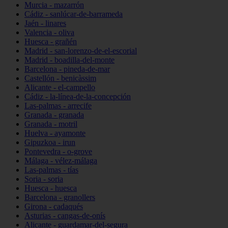
Murcia - mazarrón
Cádiz - sanlúcar-de-barrameda
Jaén - linares
Valencia - oliva
Huesca - grañén
Madrid - san-lorenzo-de-el-escorial
Madrid - boadilla-del-monte
Barcelona - pineda-de-mar
Castellón - benicàssim
Alicante - el-campello
Cádiz - la-línea-de-la-concepción
Las-palmas - arrecife
Granada - granada
Granada - motril
Huelva - ayamonte
Gipuzkoa - irun
Pontevedra - o-grove
Málaga - vélez-málaga
Las-palmas - tías
Soria - soria
Huesca - huesca
Barcelona - granollers
Girona - cadaqués
Asturias - cangas-de-onís
Alicante - guardamar-del-segura