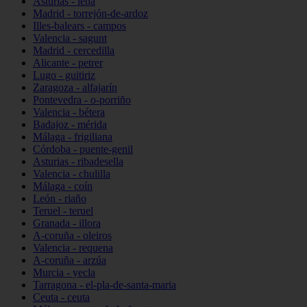
Asturias - lena
Madrid - torrejón-de-ardoz
Illes-balears - campos
Valencia - sagunt
Madrid - cercedilla
Alicante - petrer
Lugo - guitiriz
Zaragoza - alfajarín
Pontevedra - o-porriño
Valencia - bétera
Badajoz - mérida
Málaga - frigiliana
Córdoba - puente-genil
Asturias - ribadesella
Valencia - chulilla
Málaga - coín
León - riaño
Teruel - teruel
Granada - illora
A-coruña - oleiros
Valencia - requena
A-coruña - arzúa
Murcia - yecla
Tarragona - el-pla-de-santa-maria
Ceuta - ceuta