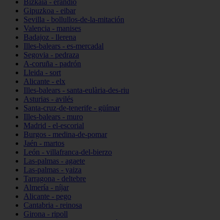
Bizkaia - erandio
Gipuzkoa - eibar
Sevilla - bollullos-de-la-mitación
Valencia - manises
Badajoz - llerena
Illes-balears - es-mercadal
Segovia - pedraza
A-coruña - padrón
Lleida - sort
Alicante - elx
Illes-balears - santa-eulària-des-riu
Asturias - avilés
Santa-cruz-de-tenerife - güímar
Illes-balears - muro
Madrid - el-escorial
Burgos - medina-de-pomar
Jaén - martos
León - villafranca-del-bierzo
Las-palmas - agaete
Las-palmas - yaiza
Tarragona - deltebre
Almería - níjar
Alicante - pego
Cantabria - reinosa
Girona - ripoll