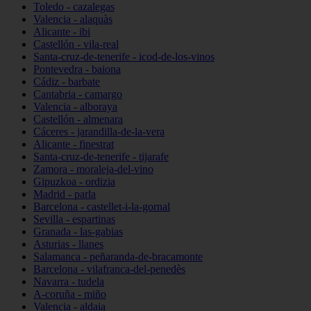
Toledo - cazalegas
Valencia - alaquàs
Alicante - ibi
Castellón - vila-real
Santa-cruz-de-tenerife - icod-de-los-vinos
Pontevedra - baiona
Cádiz - barbate
Cantabria - camargo
Valencia - alboraya
Castellón - almenara
Cáceres - jarandilla-de-la-vera
Alicante - finestrat
Santa-cruz-de-tenerife - tijarafe
Zamora - moraleja-del-vino
Gipuzkoa - ordizia
Madrid - parla
Barcelona - castellet-i-la-gornal
Sevilla - espartinas
Granada - las-gabias
Asturias - llanes
Salamanca - peñaranda-de-bracamonte
Barcelona - vilafranca-del-penedès
Navarra - tudela
A-coruña - miño
Valencia - aldaia