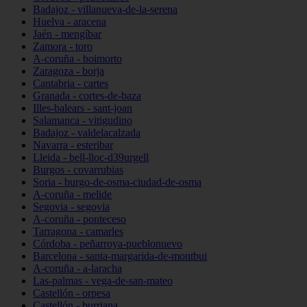
Badajoz - villanueva-de-la-serena
Huelva - aracena
Jaén - mengíbar
Zamora - toro
A-coruña - boimorto
Zaragoza - borja
Cantabria - cartes
Granada - cortes-de-baza
Illes-balears - sant-joan
Salamanca - vitigudino
Badajoz - valdelacalzada
Navarra - esteribar
Lleida - bell-lloc-d39urgell
Burgos - covarrubias
Soria - burgo-de-osma-ciudad-de-osma
A-coruña - melide
Segovia - segovia
A-coruña - ponteceso
Tarragona - camarles
Córdoba - peñarroya-pueblonuevo
Barcelona - santa-margarida-de-montbui
A-coruña - a-laracha
Las-palmas - vega-de-san-mateo
Castellón - orpesa
Castellón - burriana