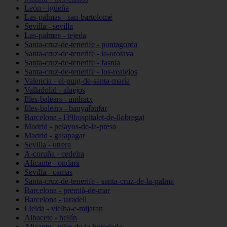
León - igüeña
Las-palmas - san-bartolomé
Sevilla - sevilla
Las-palmas - tejeda
Santa-cruz-de-tenerife - puntagorda
Santa-cruz-de-tenerife - la-orotava
Santa-cruz-de-tenerife - fasnia
Santa-cruz-de-tenerife - los-realejos
Valencia - el-puig-de-santa-maría
Valladolid - alaejos
Illes-balears - andratx
Illes-balears - banyalbufar
Barcelona - l39hospitalet-de-llobregat
Madrid - pelayos-de-la-presa
Madrid - galapagar
Sevilla - utrera
A-coruña - cedeira
Alicante - ondara
Sevilla - camas
Santa-cruz-de-tenerife - santa-cruz-de-la-palma
Barcelona - premià-de-mar
Barcelona - taradell
Lleida - vielha-e-mijaran
Albacete - hellín
Alicante - pilar-de-la-horadada