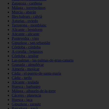
Zaragoza - cariñena
Málaga - torremolinos
Murcia - abarán
Illes-balears - calvià
Asturias - oviedo
Tarragona - montblanc
Alicante - benidorm
Alicante - alicante
Pontevedra - vigo
Gipuzkoa - san-sebastián
Córdoba - córdoba
A-coruña - betanzos
Córdoba - iznájar
Las-palmas - las-palmas-de-gran-canaria
Granada - almuñécar
Almería - mojácar
Cádiz - el-puerto-de-santa-maría
Cádiz - tarifa
Alicante - teulada
Huesca - barbastro
Málaga - alhaurín-de-la-torre
Cáceres - plasencia
Huesca - jaca
Gipuzkoa - zarautz
Barcelona - gavà