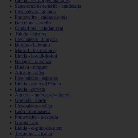
Lleida - les-borges-blanques
Santa-cruz-de-tenerife - candelaria
Illes-balears - algaida
Pontevedra - caldas-de-reis
Barcelona - torelló
Ciudad-real - ciudad-real
Toledo - torrijos
Illes-balears - bunyola
Burgos - belorado
Madrid - los-molinos
Lleida - la-vall-de-boí
Badajoz - olivenza
Huelva - moguer
Alicante - altea
Illes-balears - esporles
Lleida - esterri-d39àneu
Lleida - cervera
Almería - huércal-de-almería
Granada - atarfe
Illes-balears - sóller
León - molinaseca
Pontevedra - a-estrada
Girona - alp
Lleida - el-pont-de-suert
Tarragona - alcanar