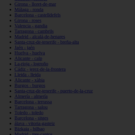
Girona - lloret-de-mar
Málaga - ronda
Barcelona - castelldefels
Girona - roses
Valencia - gandia
Tarragona - cambrils
Madrid - alcalá-de-henares
Santa-cruz-de-tenerife - breña-alta
Jaén - jaén
Huelva - huelva
Alicante - calp
La-rioja - logroño
Cádiz - jerez-de-la-frontera
Lleida - lleida
Alicante - xàbia
Burgos - burgos
Santa-cruz-de-tenerife - puerto-de-la-cruz
Almería - almería
Barcelona - terrassa
Tarragona - salou
Toledo - toledo
Barcelona - sitges
álava - vitoria-gasteiz
Bizkaia - bilbao
Madrid - tres-cantos