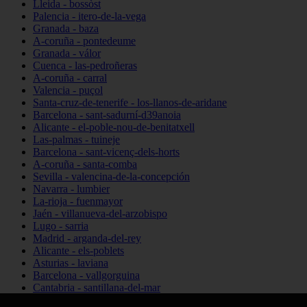
Lleida - bossòst
Palencia - itero-de-la-vega
Granada - baza
A-coruña - pontedeume
Granada - válor
Cuenca - las-pedroñeras
A-coruña - carral
Valencia - puçol
Santa-cruz-de-tenerife - los-llanos-de-aridane
Barcelona - sant-sadurní-d39anoia
Alicante - el-poble-nou-de-benitatxell
Las-palmas - tuineje
Barcelona - sant-vicenç-dels-horts
A-coruña - santa-comba
Sevilla - valencina-de-la-concepción
Navarra - lumbier
La-rioja - fuenmayor
Jaén - villanueva-del-arzobispo
Lugo - sarria
Madrid - arganda-del-rey
Alicante - els-poblets
Asturias - laviana
Barcelona - vallgorguina
Cantabria - santillana-del-mar
Zamora - santa-maría-de-la-vega