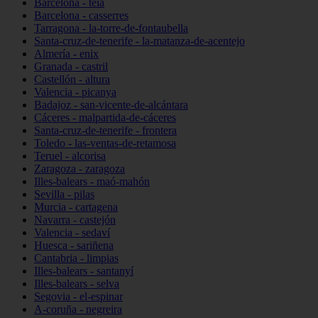
Barcelona - teià
Barcelona - casserres
Tarragona - la-torre-de-fontaubella
Santa-cruz-de-tenerife - la-matanza-de-acentejo
Almería - enix
Granada - castril
Castellón - altura
Valencia - picanya
Badajoz - san-vicente-de-alcántara
Cáceres - malpartida-de-cáceres
Santa-cruz-de-tenerife - frontera
Toledo - las-ventas-de-retamosa
Teruel - alcorisa
Zaragoza - zaragoza
Illes-balears - maó-mahón
Sevilla - pilas
Murcia - cartagena
Navarra - castejón
Valencia - sedaví
Huesca - sariñena
Cantabria - limpias
Illes-balears - santanyí
Illes-balears - selva
Segovia - el-espinar
A-coruña - negreira