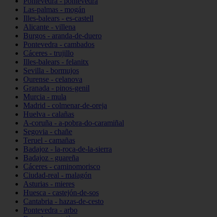
Pontevedra - pontevedra
Las-palmas - mogán
Illes-balears - es-castell
Alicante - villena
Burgos - aranda-de-duero
Pontevedra - cambados
Cáceres - trujillo
Illes-balears - felanitx
Sevilla - bormujos
Ourense - celanova
Granada - pinos-genil
Murcia - mula
Madrid - colmenar-de-oreja
Huelva - calañas
A-coruña - a-pobra-do-caramiñal
Segovia - chañe
Teruel - camañas
Badajoz - la-roca-de-la-sierra
Badajoz - guareña
Cáceres - caminomorisco
Ciudad-real - malagón
Asturias - mieres
Huesca - castejón-de-sos
Cantabria - hazas-de-cesto
Pontevedra - arbo