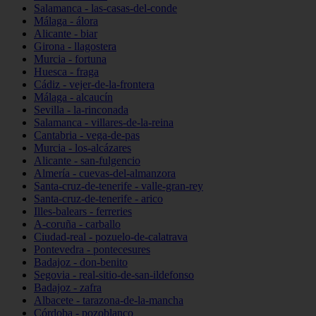
Salamanca - las-casas-del-conde
Málaga - álora
Alicante - biar
Girona - llagostera
Murcia - fortuna
Huesca - fraga
Cádiz - vejer-de-la-frontera
Málaga - alcaucín
Sevilla - la-rinconada
Salamanca - villares-de-la-reina
Cantabria - vega-de-pas
Murcia - los-alcázares
Alicante - san-fulgencio
Almería - cuevas-del-almanzora
Santa-cruz-de-tenerife - valle-gran-rey
Santa-cruz-de-tenerife - arico
Illes-balears - ferreries
A-coruña - carballo
Ciudad-real - pozuelo-de-calatrava
Pontevedra - pontecesures
Badajoz - don-benito
Segovia - real-sitio-de-san-ildefonso
Badajoz - zafra
Albacete - tarazona-de-la-mancha
Córdoba - pozoblanco