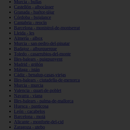
Murcia - bullas
Castellón - albocàsser
Granada - huétor-tájar
Córdoba - bujalance
Cantabria - reocín
Barcelona - monistrol-de-montserrat
Lleida - les
Almería - albox
Murcia - san-pedro-del-pinatar
Badajoz - alburquerque
Toledo - casarrubios-del-monte
Illes-balears - puigpunyent
Madrid - griñón
Málaga - istán
Cádiz - benalup-casas-viejas
Illes-balears - ciutadella-de-menorca
Murcia - murcia
Valencia - quart-de-poblet
Navarra - viana
Illes-balears - palma-de-mallorca
Huesca - panticosa
León - cacabelos
Barcelona - moià
Alicante - monforte-del-cid
Zaragoza - utebo