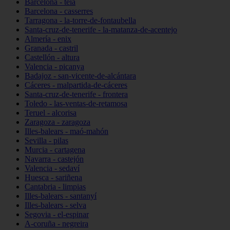
Barcelona - teià
Barcelona - casserres
Tarragona - la-torre-de-fontaubella
Santa-cruz-de-tenerife - la-matanza-de-acentejo
Almería - enix
Granada - castril
Castellón - altura
Valencia - picanya
Badajoz - san-vicente-de-alcántara
Cáceres - malpartida-de-cáceres
Santa-cruz-de-tenerife - frontera
Toledo - las-ventas-de-retamosa
Teruel - alcorisa
Zaragoza - zaragoza
Illes-balears - maó-mahón
Sevilla - pilas
Murcia - cartagena
Navarra - castejón
Valencia - sedaví
Huesca - sariñena
Cantabria - limpias
Illes-balears - santanyí
Illes-balears - selva
Segovia - el-espinar
A-coruña - negreira