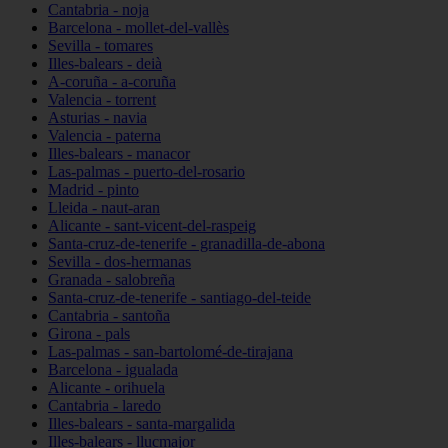
Cantabria - noja
Barcelona - mollet-del-vallès
Sevilla - tomares
Illes-balears - deià
A-coruña - a-coruña
Valencia - torrent
Asturias - navia
Valencia - paterna
Illes-balears - manacor
Las-palmas - puerto-del-rosario
Madrid - pinto
Lleida - naut-aran
Alicante - sant-vicent-del-raspeig
Santa-cruz-de-tenerife - granadilla-de-abona
Sevilla - dos-hermanas
Granada - salobreña
Santa-cruz-de-tenerife - santiago-del-teide
Cantabria - santoña
Girona - pals
Las-palmas - san-bartolomé-de-tirajana
Barcelona - igualada
Alicante - orihuela
Cantabria - laredo
Illes-balears - santa-margalida
Illes-balears - llucmajor