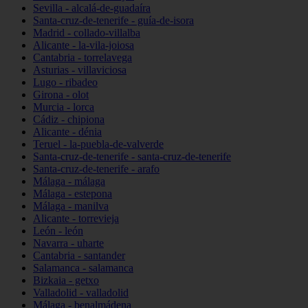
Sevilla - alcalá-de-guadaíra
Santa-cruz-de-tenerife - guía-de-isora
Madrid - collado-villalba
Alicante - la-vila-joiosa
Cantabria - torrelavega
Asturias - villaviciosa
Lugo - ribadeo
Girona - olot
Murcia - lorca
Cádiz - chipiona
Alicante - dénia
Teruel - la-puebla-de-valverde
Santa-cruz-de-tenerife - santa-cruz-de-tenerife
Santa-cruz-de-tenerife - arafo
Málaga - málaga
Málaga - estepona
Málaga - manilva
Alicante - torrevieja
León - león
Navarra - uharte
Cantabria - santander
Salamanca - salamanca
Bizkaia - getxo
Valladolid - valladolid
Málaga - benalmádena