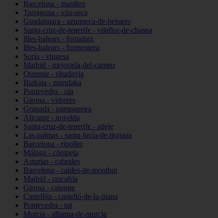
Barcelona - manlleu
Tarragona - vila-seca
Guadalajara - azuqueca-de-henares
Santa-cruz-de-tenerife - vilaflor-de-chasna
Illes-balears - fornalutx
Illes-balears - formentera
Soria - vinuesa
Madrid - mejorada-del-campo
Ourense - ribadavia
Bizkaia - mundaka
Pontevedra - oia
Girona - vidreres
Granada - pampaneira
Alicante - novelda
Santa-cruz-de-tenerife - adeje
Las-palmas - santa-lucía-de-tirajana
Barcelona - ripollet
Málaga - cómpeta
Asturias - cabrales
Barcelona - caldes-de-montbui
Madrid - rascafría
Girona - calonge
Castellón - castelló-de-la-plana
Pontevedra - tui
Murcia - alhama-de-murcia