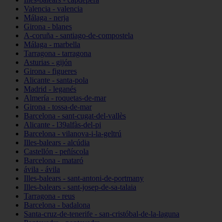
Valencia - valencia
Málaga - nerja
Girona - blanes
A-coruña - santiago-de-compostela
Málaga - marbella
Tarragona - tarragona
Asturias - gijón
Girona - figueres
Alicante - santa-pola
Madrid - leganés
Almería - roquetas-de-mar
Girona - tossa-de-mar
Barcelona - sant-cugat-del-vallès
Alicante - l39alfàs-del-pi
Barcelona - vilanova-i-la-geltrú
Illes-balears - alcúdia
Castellón - peñíscola
Barcelona - mataró
ávila - ávila
Illes-balears - sant-antoni-de-portmany
Illes-balears - sant-josep-de-sa-talaia
Tarragona - reus
Barcelona - badalona
Santa-cruz-de-tenerife - san-cristóbal-de-la-laguna