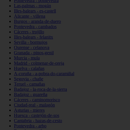
Pontevedra - pontevedra
Las-palmas - mogán
Illes-balears - es-castell
Alicante - villena
Burgos - aranda-de-duero
Pontevedra - cambados
Cáceres - trujillo
Illes-balears - felanitx
Sevilla - bormujos
Ourense - celanova
Granada - pinos-genil
Murcia - mula
Madrid - colmenar-de-oreja
Huelva - calañas
A-coruña - a-pobra-do-caramiñal
Segovia - chañe
Teruel - camañas
Badajoz - la-roca-de-la-sierra
Badajoz - guareña
Cáceres - caminomorisco
Ciudad-real - malagón
Asturias - mieres
Huesca - castejón-de-sos
Cantabria - hazas-de-cesto
Pontevedra - arbo