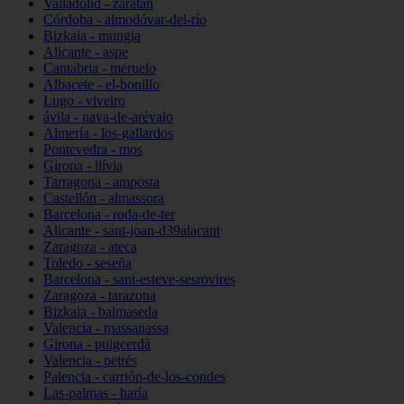
Valladolid - zaratán
Córdoba - almodóvar-del-río
Bizkaia - mungia
Alicante - aspe
Cantabria - meruelo
Albacete - el-bonillo
Lugo - viveiro
ávila - nava-de-arévalo
Almería - los-gallardos
Pontevedra - mos
Girona - llívia
Tarragona - amposta
Castellón - almassora
Barcelona - roda-de-ter
Alicante - sant-joan-d39alacant
Zaragoza - ateca
Toledo - seseña
Barcelona - sant-esteve-sesrovires
Zaragoza - tarazona
Bizkaia - balmaseda
Valencia - massanassa
Girona - puigcerdà
Valencia - petrés
Palencia - carrión-de-los-condes
Las-palmas - haría