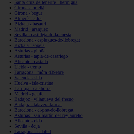
Santa-cruz-de-tenerife - hermigua
Girona - tortellà
Girona - begur
Almería - adra
Bizkaia - basauri
Madrid - aranjuez
Sevilla - castilleja-de-la-cuesta
Barcelona - esplugues-de-llobregat
Bizkaia - sopela
Asturias - piloña
Asturias - tapia-de-casariego
Alicante - castalla
Lleida - tremp
Tarragona - móra-d39ebre
Valencia - silla
Huelva - isla-cristina
La-rioja - calahorra
Madrid - getafe
Badajoz - villanueva-del-fresno
Badajoz - talavera-la-real
Barcelona - el-prat-de-llobregat
Asturias - san-martín-del-rey-aurelio
Alicante - elda
Sevilla - écija
Tarragona - calafell