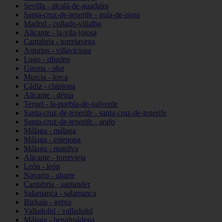
Sevilla - alcalá-de-guadaíra
Santa-cruz-de-tenerife - guía-de-isora
Madrid - collado-villalba
Alicante - la-vila-joiosa
Cantabria - torrelavega
Asturias - villaviciosa
Lugo - ribadeo
Girona - olot
Murcia - lorca
Cádiz - chipiona
Alicante - dénia
Teruel - la-puebla-de-valverde
Santa-cruz-de-tenerife - santa-cruz-de-tenerife
Santa-cruz-de-tenerife - arafo
Málaga - málaga
Málaga - estepona
Málaga - manilva
Alicante - torrevieja
León - león
Navarra - uharte
Cantabria - santander
Salamanca - salamanca
Bizkaia - getxo
Valladolid - valladolid
Málaga - benalmádena