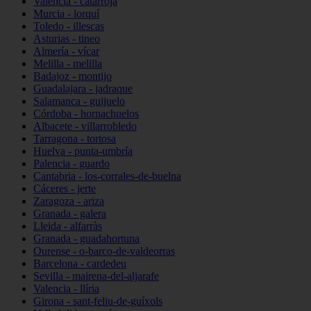
Valencia - catarroja
Murcia - lorquí
Toledo - illescas
Asturias - tineo
Almería - vícar
Melilla - melilla
Badajoz - montijo
Guadalajara - jadraque
Salamanca - guijuelo
Córdoba - hornachuelos
Albacete - villarrobledo
Tarragona - tortosa
Huelva - punta-umbría
Palencia - guardo
Cantabria - los-corrales-de-buelna
Cáceres - jerte
Zaragoza - ariza
Granada - galera
Lleida - alfarràs
Granada - guadahortuna
Ourense - o-barco-de-valdeorras
Barcelona - cardedeu
Sevilla - mairena-del-aljarafe
Valencia - llíria
Girona - sant-feliu-de-guíxols