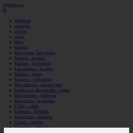
cafeetico.es
☰
cafeteras
consejos
recetas
salud
tipos
tutorial
Barcelona - barcelona
Madrid - madrid
Málaga - fuengirola
Las-palmas - la-oliva
Málaga - mijas
Navarra - pamplona
Illes-balears - son-servera
Santa-cruz-de-tenerife - arona
Illes-balears - pollença
Barcelona - la-garriga
Cádiz - cádiz
Palencia - frómista
Barcelona - manresa
Girona - girona
Castellón - vinaròs
Illes-balears - capdepera