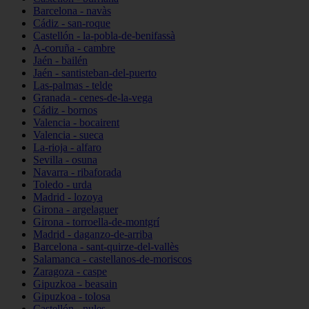
Barcelona - navàs
Cádiz - san-roque
Castellón - la-pobla-de-benifassà
A-coruña - cambre
Jaén - bailén
Jaén - santisteban-del-puerto
Las-palmas - telde
Granada - cenes-de-la-vega
Cádiz - bornos
Valencia - bocairent
Valencia - sueca
La-rioja - alfaro
Sevilla - osuna
Navarra - ribaforada
Toledo - urda
Madrid - lozoya
Girona - argelaguer
Girona - torroella-de-montgrí
Madrid - daganzo-de-arriba
Barcelona - sant-quirze-del-vallès
Salamanca - castellanos-de-moriscos
Zaragoza - caspe
Gipuzkoa - beasain
Gipuzkoa - tolosa
Castellón - nules