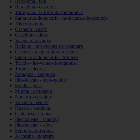
Barcelona - teià
Barcelona - casserres
Tarragona - la-torre-de-fontaubella
Santa-cruz-de-tenerife - la-matanza-de-acentejo
Almería - enix
Granada - castril
Castellón - altura
Valencia - picanya
Badajoz - san-vicente-de-alcántara
Cáceres - malpartida-de-cáceres
Santa-cruz-de-tenerife - frontera
Toledo - las-ventas-de-retamosa
Teruel - alcorisa
Zaragoza - zaragoza
Illes-balears - maó-mahón
Sevilla - pilas
Murcia - cartagena
Navarra - castejón
Valencia - sedaví
Huesca - sariñena
Cantabria - limpias
Illes-balears - santanyí
Illes-balears - selva
Segovia - el-espinar
A-coruña - negreira