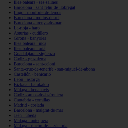
Illes-balears - ses-salines
Barcelona - sant-feliu-de-llobregat
Lugo - monforte-de-lemos
Barcelona - molins-de-rei
Barcelona - arenys-de-mar
La-rioja - haro
Asturias - cudillero
Girona - banyoles
Illes-balears - inca
Illes-balears - artà
Guadalajara - sigüenza
Cádiz - grazalema
Barcelona - sant-celoni
Santa-cruz-de-tenerife - san-miguel-de-abona
Castellón - benicarló
León - astorga
Bizkaia - barakaldo
Málaga - benahavís
Cádiz - arcos-de-la-frontera
Cantabria - comillas
Madrid - coslada
Barcelona - malgrat-de-mar
Jaén - úbeda
Málaga - antequera
Málaga - rincón-de-la-victoria