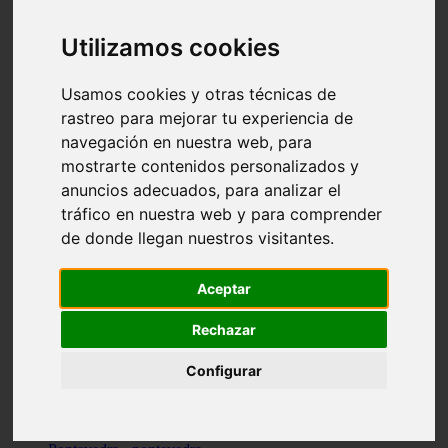
Valencia - valencia
Málaga - nerja
Utilizamos cookies
Girona - blanes
A-coruña - santiago-de-compostela
Málaga - marbella
Usamos cookies y otras técnicas de
Tarragona - tarragona
rastreo para mejorar tu experiencia de
Asturias - gijón
navegación en nuestra web, para
Girona - figueres
Alicante - santa-pola
mostrarte contenidos personalizados y
Madrid - leganés
anuncios adecuados, para analizar el
Almería - roquetas-de-mar
tráfico en nuestra web y para comprender
Girona - tossa-de-mar
Barcelona - sant-cugat-del-vallès
de donde llegan nuestros visitantes.
Alicante - l39alfàs-del-pi
Barcelona - vilanova-i-la-geltrú
Illes-balears - alcúdia
Aceptar
Castellón - peñíscola
Barcelona - mataró
Rechazar
ávila - ávila
Illes-balears - sant-antoni-de-portmany
Configurar
Illes-balears - sant-josep-de-sa-talaia
Tarragona - reus
Barcelona - badalona
Santa-cruz-de-tenerife - san-cristóbal-de-la-laguna