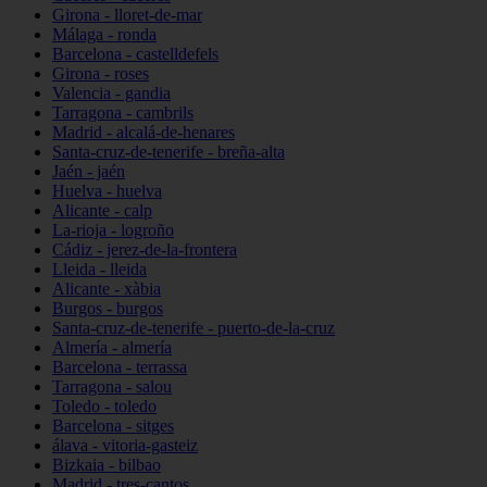
Girona - lloret-de-mar
Málaga - ronda
Barcelona - castelldefels
Girona - roses
Valencia - gandia
Tarragona - cambrils
Madrid - alcalá-de-henares
Santa-cruz-de-tenerife - breña-alta
Jaén - jaén
Huelva - huelva
Alicante - calp
La-rioja - logroño
Cádiz - jerez-de-la-frontera
Lleida - lleida
Alicante - xàbia
Burgos - burgos
Santa-cruz-de-tenerife - puerto-de-la-cruz
Almería - almería
Barcelona - terrassa
Tarragona - salou
Toledo - toledo
Barcelona - sitges
álava - vitoria-gasteiz
Bizkaia - bilbao
Madrid - tres-cantos