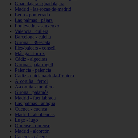
Guadalajara - guadalajara
Madrid - las-rozas-de-madrid
León - ponferrada
Las-palmas - pájara
Pontevedra - sanxenxo
Valencia - cullera
Barcelona - calella
Girona - l39escala
Illes-balears - consell
Málaga - torrox
Cádiz - algeciras
Girona - palafrugell
Palencia - palencia
Cádiz - chiclana-de-la-frontera
A-coruña - ferrol
A-coruña - monfero
Girona - palamós
Madrid - fuenlabrada
Las-palmas - antigua
Cuenca - cuenca
Madrid - alcobendas
Lugo - lugo
Ourense - ourense
Madrid - alcorcón
Cáceres - cáceres