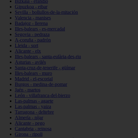
Bizkaia - erandio
Gipuzkoa - eibar
Sevilla - bollullos-de-la-mitación
Valencia - manises
Badajoz - llerena
Illes-balears - es-mercadal
Segovia - pedraza
A-coruña - padrón
Lleida - sort
Alicante - elx
Illes-balears - santa-eulària-des-riu
Asturias - avilés
Santa-cruz-de-tenerife - güímar
Illes-balears - muro
Madrid - el-escorial
Burgos - medina-de-pomar
Jaén - martos
León - villafranca-del-bierzo
Las-palmas - agaete
Las-palmas - yaiza
Tarragona - deltebre
Almería - níjar
Alicante - pego
Cantabria - reinosa
Girona - ripoll