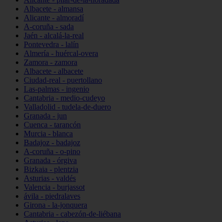
Albacete - almansa
Alicante - almoradí
A-coruña - sada
Jaén - alcalá-la-real
Pontevedra - lalín
Almería - huércal-overa
Zamora - zamora
Albacete - albacete
Ciudad-real - puertollano
Las-palmas - ingenio
Cantabria - medio-cudeyo
Valladolid - tudela-de-duero
Granada - jun
Cuenca - tarancón
Murcia - blanca
Badajoz - badajoz
A-coruña - o-pino
Granada - órgiva
Bizkaia - plentzia
Asturias - valdés
Valencia - burjassot
ávila - piedralaves
Girona - la-jonquera
Cantabria - cabezón-de-liébana