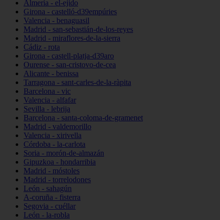
Almería - el-ejido
Girona - castelló-d39empúries
Valencia - benaguasil
Madrid - san-sebastián-de-los-reyes
Madrid - miraflores-de-la-sierra
Cádiz - rota
Girona - castell-platja-d39aro
Ourense - san-cristovo-de-cea
Alicante - benissa
Tarragona - sant-carles-de-la-ràpita
Barcelona - vic
Valencia - alfafar
Sevilla - lebrija
Barcelona - santa-coloma-de-gramenet
Madrid - valdemorillo
Valencia - xirivella
Córdoba - la-carlota
Soria - morón-de-almazán
Gipuzkoa - hondarribia
Madrid - móstoles
Madrid - torrelodones
León - sahagún
A-coruña - fisterra
Segovia - cuéllar
León - la-robla