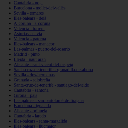
Cantabria - noja
Barcelona - mollet-del-vallès
Sevilla - tomares
Illes-balears - deià
A-coruña - a-coruña
Valencia - torrent
Asturias - navia
Valencia - paterna
Illes-balears - manacor
Las-palmas - puerto-del-rosario
Madrid - pinto
Lleida - naut-aran
Alicante - sant-vicent-del-raspeig
Santa-cruz-de-tenerife - granadilla-de-abona
Sevilla - dos-hermanas
Granada - salobreña
Santa-cruz-de-tenerife - santiago-del-teide
Cantabria - santoña
Girona - pals
Las-palmas - san-bartolomé-de-tirajana
Barcelona - igualada
Alicante - orihuela
Cantabria - laredo
Illes-balears - santa-margalida
Illes-balears - llucmajor