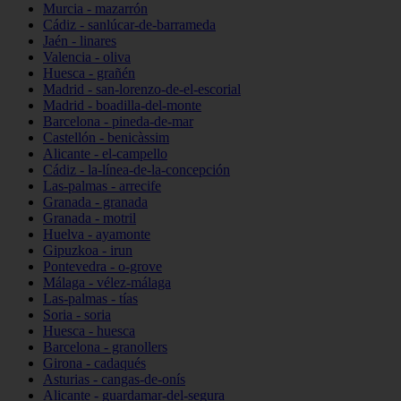
Murcia - mazarrón
Cádiz - sanlúcar-de-barrameda
Jaén - linares
Valencia - oliva
Huesca - grañén
Madrid - san-lorenzo-de-el-escorial
Madrid - boadilla-del-monte
Barcelona - pineda-de-mar
Castellón - benicàssim
Alicante - el-campello
Cádiz - la-línea-de-la-concepción
Las-palmas - arrecife
Granada - granada
Granada - motril
Huelva - ayamonte
Gipuzkoa - irun
Pontevedra - o-grove
Málaga - vélez-málaga
Las-palmas - tías
Soria - soria
Huesca - huesca
Barcelona - granollers
Girona - cadaqués
Asturias - cangas-de-onís
Alicante - guardamar-del-segura