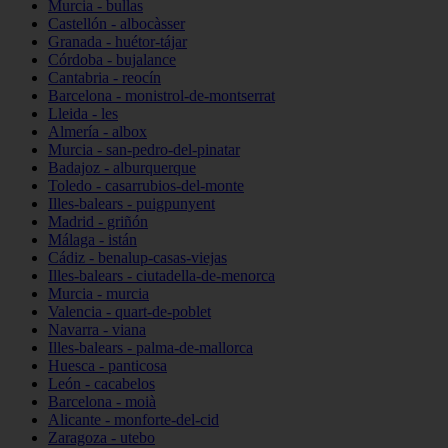
Murcia - bullas
Castellón - albocàsser
Granada - huétor-tájar
Córdoba - bujalance
Cantabria - reocín
Barcelona - monistrol-de-montserrat
Lleida - les
Almería - albox
Murcia - san-pedro-del-pinatar
Badajoz - alburquerque
Toledo - casarrubios-del-monte
Illes-balears - puigpunyent
Madrid - griñón
Málaga - istán
Cádiz - benalup-casas-viejas
Illes-balears - ciutadella-de-menorca
Murcia - murcia
Valencia - quart-de-poblet
Navarra - viana
Illes-balears - palma-de-mallorca
Huesca - panticosa
León - cacabelos
Barcelona - moià
Alicante - monforte-del-cid
Zaragoza - utebo