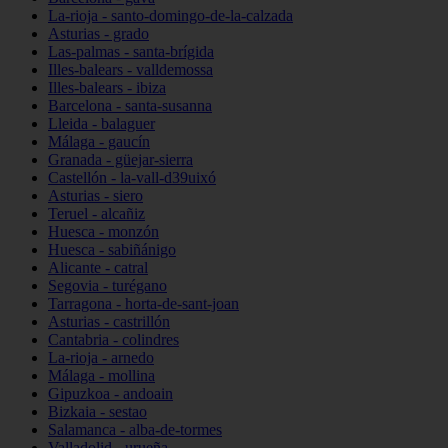
La-rioja - santo-domingo-de-la-calzada
Asturias - grado
Las-palmas - santa-brígida
Illes-balears - valldemossa
Illes-balears - ibiza
Barcelona - santa-susanna
Lleida - balaguer
Málaga - gaucín
Granada - güejar-sierra
Castellón - la-vall-d39uixó
Asturias - siero
Teruel - alcañiz
Huesca - monzón
Huesca - sabiñánigo
Alicante - catral
Segovia - turégano
Tarragona - horta-de-sant-joan
Asturias - castrillón
Cantabria - colindres
La-rioja - arnedo
Málaga - mollina
Gipuzkoa - andoain
Bizkaia - sestao
Salamanca - alba-de-tormes
Valladolid - urueña