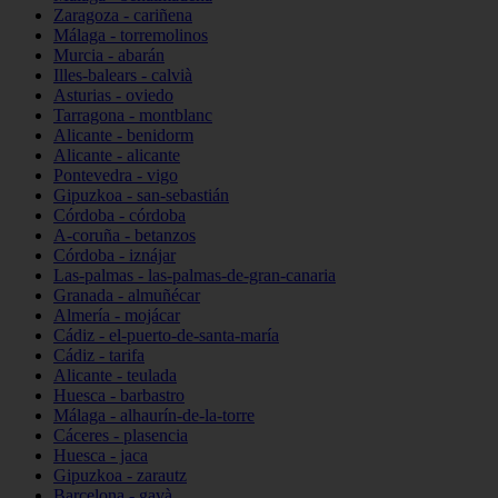
Zaragoza - cariñena
Málaga - torremolinos
Murcia - abarán
Illes-balears - calvià
Asturias - oviedo
Tarragona - montblanc
Alicante - benidorm
Alicante - alicante
Pontevedra - vigo
Gipuzkoa - san-sebastián
Córdoba - córdoba
A-coruña - betanzos
Córdoba - iznájar
Las-palmas - las-palmas-de-gran-canaria
Granada - almuñécar
Almería - mojácar
Cádiz - el-puerto-de-santa-maría
Cádiz - tarifa
Alicante - teulada
Huesca - barbastro
Málaga - alhaurín-de-la-torre
Cáceres - plasencia
Huesca - jaca
Gipuzkoa - zarautz
Barcelona - gavà