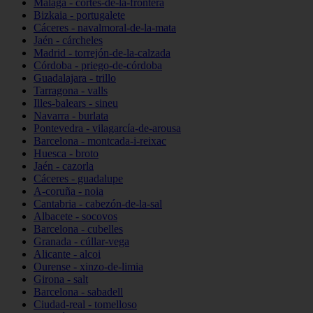
Málaga - cortes-de-la-frontera
Bizkaia - portugalete
Cáceres - navalmoral-de-la-mata
Jaén - cárcheles
Madrid - torrejón-de-la-calzada
Córdoba - priego-de-córdoba
Guadalajara - trillo
Tarragona - valls
Illes-balears - sineu
Navarra - burlata
Pontevedra - vilagarcía-de-arousa
Barcelona - montcada-i-reixac
Huesca - broto
Jaén - cazorla
Cáceres - guadalupe
A-coruña - noia
Cantabria - cabezón-de-la-sal
Albacete - socovos
Barcelona - cubelles
Granada - cúllar-vega
Alicante - alcoi
Ourense - xinzo-de-limia
Girona - salt
Barcelona - sabadell
Ciudad-real - tomelloso