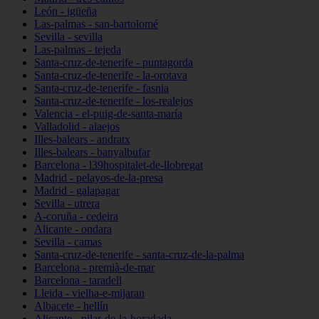
León - igüeña
Las-palmas - san-bartolomé
Sevilla - sevilla
Las-palmas - tejeda
Santa-cruz-de-tenerife - puntagorda
Santa-cruz-de-tenerife - la-orotava
Santa-cruz-de-tenerife - fasnia
Santa-cruz-de-tenerife - los-realejos
Valencia - el-puig-de-santa-maría
Valladolid - alaejos
Illes-balears - andratx
Illes-balears - banyalbufar
Barcelona - l39hospitalet-de-llobregat
Madrid - pelayos-de-la-presa
Madrid - galapagar
Sevilla - utrera
A-coruña - cedeira
Alicante - ondara
Sevilla - camas
Santa-cruz-de-tenerife - santa-cruz-de-la-palma
Barcelona - premià-de-mar
Barcelona - taradell
Lleida - vielha-e-mijaran
Albacete - hellín
Alicante - pilar-de-la-horadada