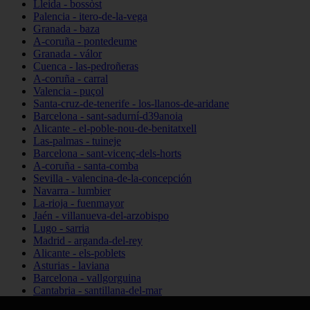
Lleida - bossòst
Palencia - itero-de-la-vega
Granada - baza
A-coruña - pontedeume
Granada - válor
Cuenca - las-pedroñeras
A-coruña - carral
Valencia - puçol
Santa-cruz-de-tenerife - los-llanos-de-aridane
Barcelona - sant-sadurní-d39anoia
Alicante - el-poble-nou-de-benitatxell
Las-palmas - tuineje
Barcelona - sant-vicenç-dels-horts
A-coruña - santa-comba
Sevilla - valencina-de-la-concepción
Navarra - lumbier
La-rioja - fuenmayor
Jaén - villanueva-del-arzobispo
Lugo - sarria
Madrid - arganda-del-rey
Alicante - els-poblets
Asturias - laviana
Barcelona - vallgorguina
Cantabria - santillana-del-mar
Zamora - santa-maría-de-la-vega