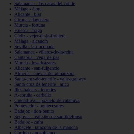
Salamanca - las-casas-del-conde
Málaga - álora
Alicante - biar
Girona - llagostera
Murcia - fortuna
Huesca - fraga
Cádiz - vejer-de-la-frontera
Málaga - alcaucín
Sevilla - la-rinconada
Salamanca - villares-de-la-reina
Cantabria - vega-de-pas
Murcia - los-alcázares
Alicante - san-fulgencio
Almería - cuevas-del-almanzora
Santa-cruz-de-tenerife - valle-gran-rey
Santa-cruz-de-tenerife - arico
Illes-balears - ferreries
A-coruña - carballo
Ciudad-real - pozuelo-de-calatrava
Pontevedra - pontecesures
Badajoz - don-benito
Segovia - real-sitio-de-san-ildefonso
Badajoz - zafra
Albacete - tarazona-de-la-mancha
Córdoba - pozoblanco