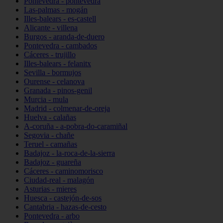
Pontevedra - pontevedra
Las-palmas - mogán
Illes-balears - es-castell
Alicante - villena
Burgos - aranda-de-duero
Pontevedra - cambados
Cáceres - trujillo
Illes-balears - felanitx
Sevilla - bormujos
Ourense - celanova
Granada - pinos-genil
Murcia - mula
Madrid - colmenar-de-oreja
Huelva - calañas
A-coruña - a-pobra-do-caramiñal
Segovia - chañe
Teruel - camañas
Badajoz - la-roca-de-la-sierra
Badajoz - guareña
Cáceres - caminomorisco
Ciudad-real - malagón
Asturias - mieres
Huesca - castejón-de-sos
Cantabria - hazas-de-cesto
Pontevedra - arbo