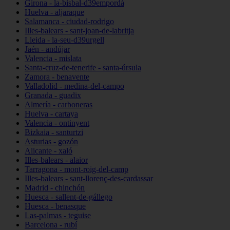
Girona - la-bisbal-d39empordà
Huelva - aljaraque
Salamanca - ciudad-rodrigo
Illes-balears - sant-joan-de-labritja
Lleida - la-seu-d39urgell
Jaén - andújar
Valencia - mislata
Santa-cruz-de-tenerife - santa-úrsula
Zamora - benavente
Valladolid - medina-del-campo
Granada - guadix
Almería - carboneras
Huelva - cartaya
Valencia - ontinyent
Bizkaia - santurtzi
Asturias - gozón
Alicante - xaló
Illes-balears - alaior
Tarragona - mont-roig-del-camp
Illes-balears - sant-llorenç-des-cardassar
Madrid - chinchón
Huesca - sallent-de-gállego
Huesca - benasque
Las-palmas - teguise
Barcelona - rubí