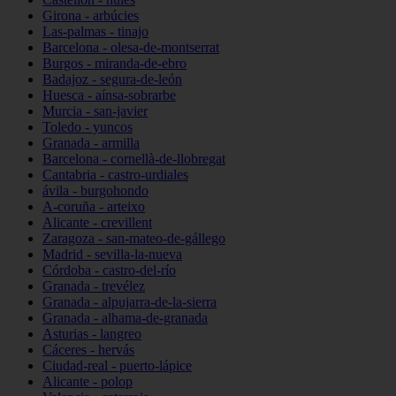
Girona - arbúcies
Las-palmas - tinajo
Barcelona - olesa-de-montserrat
Burgos - miranda-de-ebro
Badajoz - segura-de-león
Huesca - aínsa-sobrarbe
Murcia - san-javier
Toledo - yuncos
Granada - armilla
Barcelona - cornellà-de-llobregat
Cantabria - castro-urdiales
ávila - burgohondo
A-coruña - arteixo
Alicante - crevillent
Zaragoza - san-mateo-de-gállego
Madrid - sevilla-la-nueva
Córdoba - castro-del-río
Granada - trevélez
Granada - alpujarra-de-la-sierra
Granada - alhama-de-granada
Asturias - langreo
Cáceres - hervás
Ciudad-real - puerto-lápice
Alicante - polop