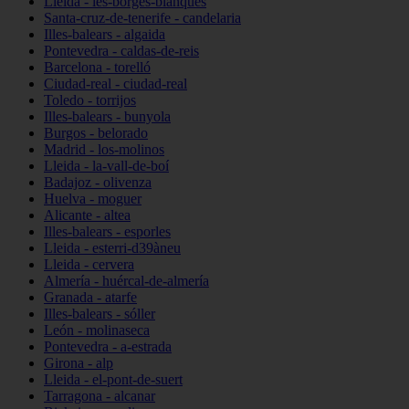
Lleida - les-borges-blanques
Santa-cruz-de-tenerife - candelaria
Illes-balears - algaida
Pontevedra - caldas-de-reis
Barcelona - torelló
Ciudad-real - ciudad-real
Toledo - torrijos
Illes-balears - bunyola
Burgos - belorado
Madrid - los-molinos
Lleida - la-vall-de-boí
Badajoz - olivenza
Huelva - moguer
Alicante - altea
Illes-balears - esporles
Lleida - esterri-d39àneu
Lleida - cervera
Almería - huércal-de-almería
Granada - atarfe
Illes-balears - sóller
León - molinaseca
Pontevedra - a-estrada
Girona - alp
Lleida - el-pont-de-suert
Tarragona - alcanar