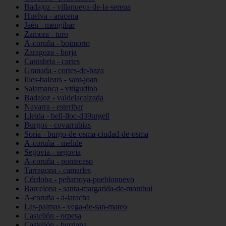
Badajoz - villanueva-de-la-serena
Huelva - aracena
Jaén - mengíbar
Zamora - toro
A-coruña - boimorto
Zaragoza - borja
Cantabria - cartes
Granada - cortes-de-baza
Illes-balears - sant-joan
Salamanca - vitigudino
Badajoz - valdelacalzada
Navarra - esteribar
Lleida - bell-lloc-d39urgell
Burgos - covarrubias
Soria - burgo-de-osma-ciudad-de-osma
A-coruña - melide
Segovia - segovia
A-coruña - ponteceso
Tarragona - camarles
Córdoba - peñarroya-pueblonuevo
Barcelona - santa-margarida-de-montbui
A-coruña - a-laracha
Las-palmas - vega-de-san-mateo
Castellón - orpesa
Castellón - burriana