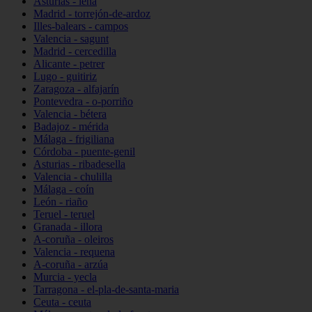
Asturias - lena
Madrid - torrejón-de-ardoz
Illes-balears - campos
Valencia - sagunt
Madrid - cercedilla
Alicante - petrer
Lugo - guitiriz
Zaragoza - alfajarín
Pontevedra - o-porriño
Valencia - bétera
Badajoz - mérida
Málaga - frigiliana
Córdoba - puente-genil
Asturias - ribadesella
Valencia - chulilla
Málaga - coín
León - riaño
Teruel - teruel
Granada - illora
A-coruña - oleiros
Valencia - requena
A-coruña - arzúa
Murcia - yecla
Tarragona - el-pla-de-santa-maria
Ceuta - ceuta