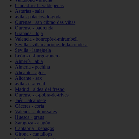
Ciudad-real - valdepeñas
Asturias - salas
ávila - palacios-de-goda
Ourense - san-cibrao-das-viñas
Ourense - padrenda
Granada - loja
Valencia - bonrepòs-i-mirambell
Sevilla - villamanrique-de-la-condesa
Sevilla - lantejuela
León - el-burgo-ranero
Almería - abla
Almería - pechina
Alicante - agost
Alicante - sax
ávila - el-arenal
Madrid - aldea-del-fresno
Ourense - a-pobra-de-trives
Jaén - alcaudete
Cáceres - coria
Valencia - almussafes
Huesca - graus
Zaragoza - alagón
Cantabria - penagos
Girona - cantallops