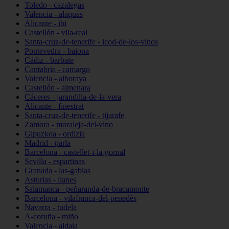
Toledo - cazalegas
Valencia - alaquàs
Alicante - ibi
Castellón - vila-real
Santa-cruz-de-tenerife - icod-de-los-vinos
Pontevedra - baiona
Cádiz - barbate
Cantabria - camargo
Valencia - alboraya
Castellón - almenara
Cáceres - jarandilla-de-la-vera
Alicante - finestrat
Santa-cruz-de-tenerife - tijarafe
Zamora - moraleja-del-vino
Gipuzkoa - ordizia
Madrid - parla
Barcelona - castellet-i-la-gornal
Sevilla - espartinas
Granada - las-gabias
Asturias - llanes
Salamanca - peñaranda-de-bracamonte
Barcelona - vilafranca-del-penedès
Navarra - tudela
A-coruña - miño
Valencia - aldaia