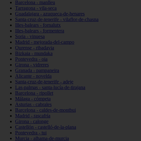
Barcelona - manlleu
Tarragona - vila-seca
Guadalajara - azuqueca-de-henares
Santa-cruz-de-tenerife - vilaflor-de-chasna
Illes-balears - fornalutx
Illes-balears - formentera
Soria - vinuesa
Madrid - mejorada-del-campo
Ourense - ribadavia
Bizkaia - mundaka
Pontevedra - oia
Girona - vidreres
Granada - pampaneira
Alicante - novelda
Santa-cruz-de-tenerife - adeje
Las-palmas - santa-lucía-de-tirajana
Barcelona - ripollet
Málaga - cómpeta
Asturias - cabrales
Barcelona - caldes-de-montbui
Madrid - rascafría
Girona - calonge
Castellón - castelló-de-la-plana
Pontevedra - tui
Murcia - alhama-de-murcia