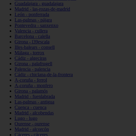
Guadalajara - guadalajara
Madrid - las-rozas-de-madrid
León - ponferrada
Las-palmas - pájara
Pontevedra - sanxenxo
Valencia - cullera
Barcelona - calella
Girona - l39escala
Illes-balears - consell
Málaga - torrox
Cádiz - algeciras
Girona - palafrugell
Palencia - palencia
Cádiz - chiclana-de-la-frontera
A-coruña - ferrol
A-coruña - monfero
Girona - palamós
Madrid - fuenlabrada
Las-palmas - antigua
Cuenca - cuenca
Madrid - alcobendas
Lugo - lugo
Ourense - ourense
Madrid - alcorcón
Cáceres - cáceres