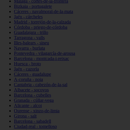
Málaga - cortes-de-la-frontera
Bizkaia - portugalete
Cáceres - navalmoral-de-la-mata
Jaén - cárcheles
Madrid - torrejón-de-la-calzada
Córdoba - priego-de-córdoba
Guadalajara - trillo
Tarragona - valls
Illes-balears - sineu
Navarra - burlata
Pontevedra - vilagarcía-de-arousa
Barcelona - montcada-i-reixac
Huesca - broto
Jaén - cazorla
Cáceres - guadalupe
A-coruña - noia
Cantabria - cabezón-de-la-sal
Albacete - socovos
Barcelona - cubelles
Granada - cúllar-vega
Alicante - alcoi
Ourense - xinzo-de-limia
Girona - salt
Barcelona - sabadell
Ciudad-real - tomelloso