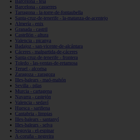
Barcelona - teià
Barcelona - casserres
Tarragona - la-torre-de-fontaubella
Santa-cruz-de-tenerife - la-matanza-de-acentejo
Almería - enix
Granada - castril
Castellón - altura
Valencia - picanya
Badajoz - san-vicente-de-alcántara
Cáceres - malpartida-de-cáceres
Santa-cruz-de-tenerife - frontera
Toledo - las-ventas-de-retamosa
Teruel - alcorisa
Zaragoza - zaragoza
Illes-balears - maó-mahón
Sevilla - pilas
Murcia - cartagena
Navarra - castejón
Valencia - sedaví
Huesca - sariñena
Cantabria - limpias
Illes-balears - santanyí
Illes-balears - selva
Segovia - el-espinar
A-coruña - negreira