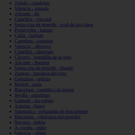
Toledo - cazalegas
Valencia - alaquàs
Alicante - ibi
Castellón - vila-real
Santa-cruz-de-tenerife - icod-de-los-vinos
Pontevedra - baiona
Cádiz - barbate
Cantabria - camargo
Valencia - alboraya
Castellón - almenara
Cáceres - jarandilla-de-la-vera
Alicante - finestrat
Santa-cruz-de-tenerife - tijarafe
Zamora - moraleja-del-vino
Gipuzkoa - ordizia
Madrid - parla
Barcelona - castellet-i-la-gornal
Sevilla - espartinas
Granada - las-gabias
Asturias - llanes
Salamanca - peñaranda-de-bracamonte
Barcelona - vilafranca-del-penedès
Navarra - tudela
A-coruña - miño
Valencia - aldaia