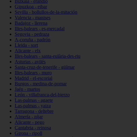
Bizkaia - erandio
Gipuzkoa - eibar
Sevilla - bollullos-de-la-mitación
Valencia - manises
Badajoz - llerena
Illes-balears - es-mercadal
Segovia - pedraza
A-coruña - padrón
Lleida - sort
Alicante - elx
Illes-balears - santa-eulària-des-riu
Asturias - avilés
Santa-cruz-de-tenerife - güímar
Illes-balears - muro
Madrid - el-escorial
Burgos - medina-de-pomar
Jaén - martos
León - villafranca-del-bierzo
Las-palmas - agaete
Las-palmas - yaiza
Tarragona - deltebre
Almería - níjar
Alicante - pego
Cantabria - reinosa
Girona - ripoll