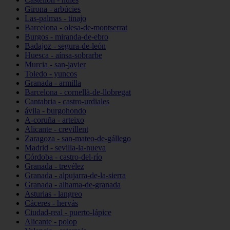
Girona - arbúcies
Las-palmas - tinajo
Barcelona - olesa-de-montserrat
Burgos - miranda-de-ebro
Badajoz - segura-de-león
Huesca - aínsa-sobrarbe
Murcia - san-javier
Toledo - yuncos
Granada - armilla
Barcelona - cornellà-de-llobregat
Cantabria - castro-urdiales
ávila - burgohondo
A-coruña - arteixo
Alicante - crevillent
Zaragoza - san-mateo-de-gállego
Madrid - sevilla-la-nueva
Córdoba - castro-del-río
Granada - trevélez
Granada - alpujarra-de-la-sierra
Granada - alhama-de-granada
Asturias - langreo
Cáceres - hervás
Ciudad-real - puerto-lápice
Alicante - polop