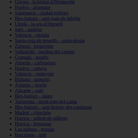
Girona - la-bisbal-d39empordà
Huelva - aljaraque
Salamanca - ciudad-rodrigo
Illes-balears - sant-joan-de-labritja
Lleida - la-seu-d39urgell
Jaén - andújar
Valencia - mislata
Santa-cruz-de-tenerife - santa-úrsula
Zamora - benavente
Valladolid - medina-del-campo
Granada - guadix
Almería - carboneras
Huelva - cartaya
Valencia - ontinyent
Bizkaia - santurtzi
Asturias - gozón
Alicante - xaló
Illes-balears - alaior
Tarragona - mont-roig-del-camp
Illes-balears - sant-llorenç-des-cardassar
Madrid - chinchón
Huesca - sallent-de-gállego
Huesca - benasque
Las-palmas - teguise
Barcelona - rubí