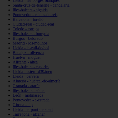
Lleida - les-borges-blanques
Santa-cruz-de-tenerife - candelaria
Illes-balears - algaida
Pontevedra - caldas-de-reis
Barcelona - torelló
Ciudad-real - ciudad-real
Toledo - torrijos
Illes-balears - bunyola
Burgos - belorado
Madrid - los-molinos
Lleida - la-vall-de-boí
Badajoz - olivenza
Huelva - moguer
Alicante - altea
Illes-balears - esporles
Lleida - esterri-d39àneu
Lleida - cervera
Almería - huércal-de-almería
Granada - atarfe
Illes-balears - sóller
León - molinaseca
Pontevedra - a-estrada
Girona - alp
Lleida - el-pont-de-suert
Tarragona - alcanar