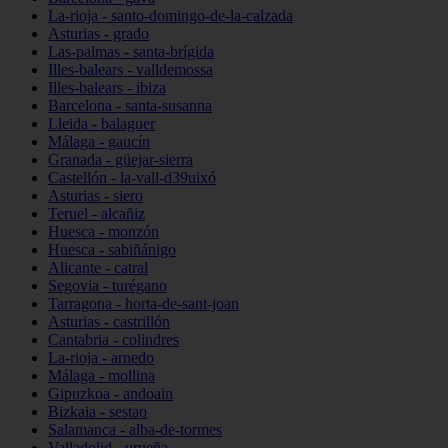
La-rioja - santo-domingo-de-la-calzada
Asturias - grado
Las-palmas - santa-brígida
Illes-balears - valldemossa
Illes-balears - ibiza
Barcelona - santa-susanna
Lleida - balaguer
Málaga - gaucín
Granada - güejar-sierra
Castellón - la-vall-d39uixó
Asturias - siero
Teruel - alcañiz
Huesca - monzón
Huesca - sabiñánigo
Alicante - catral
Segovia - turégano
Tarragona - horta-de-sant-joan
Asturias - castrillón
Cantabria - colindres
La-rioja - arnedo
Málaga - mollina
Gipuzkoa - andoain
Bizkaia - sestao
Salamanca - alba-de-tormes
Valladolid - urueña