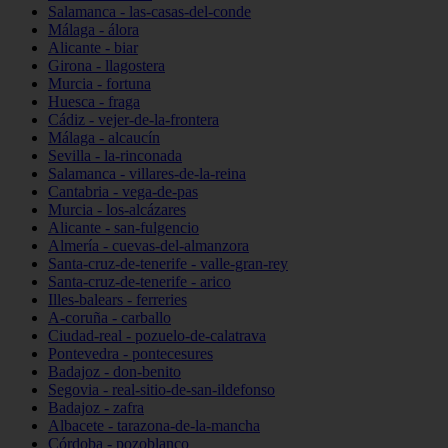
Salamanca - las-casas-del-conde
Málaga - álora
Alicante - biar
Girona - llagostera
Murcia - fortuna
Huesca - fraga
Cádiz - vejer-de-la-frontera
Málaga - alcaucín
Sevilla - la-rinconada
Salamanca - villares-de-la-reina
Cantabria - vega-de-pas
Murcia - los-alcázares
Alicante - san-fulgencio
Almería - cuevas-del-almanzora
Santa-cruz-de-tenerife - valle-gran-rey
Santa-cruz-de-tenerife - arico
Illes-balears - ferreries
A-coruña - carballo
Ciudad-real - pozuelo-de-calatrava
Pontevedra - pontecesures
Badajoz - don-benito
Segovia - real-sitio-de-san-ildefonso
Badajoz - zafra
Albacete - tarazona-de-la-mancha
Córdoba - pozoblanco