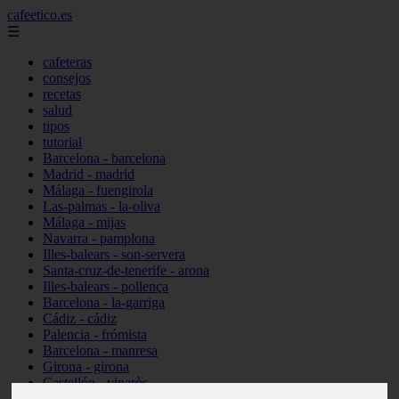
cafeetico.es
☰
cafeteras
consejos
recetas
salud
tipos
tutorial
Barcelona - barcelona
Madrid - madrid
Málaga - fuengirola
Las-palmas - la-oliva
Málaga - mijas
Navarra - pamplona
Illes-balears - son-servera
Santa-cruz-de-tenerife - arona
Illes-balears - pollença
Barcelona - la-garriga
Cádiz - cádiz
Palencia - frómista
Barcelona - manresa
Girona - girona
Castellón - vinaròs
Illes-balears - capdepera