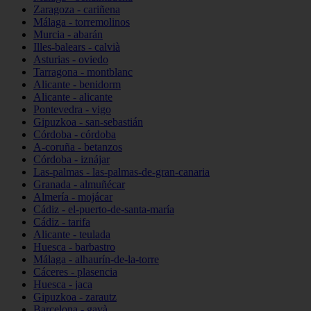
Zaragoza - cariñena
Málaga - torremolinos
Murcia - abarán
Illes-balears - calvià
Asturias - oviedo
Tarragona - montblanc
Alicante - benidorm
Alicante - alicante
Pontevedra - vigo
Gipuzkoa - san-sebastián
Córdoba - córdoba
A-coruña - betanzos
Córdoba - iznájar
Las-palmas - las-palmas-de-gran-canaria
Granada - almuñécar
Almería - mojácar
Cádiz - el-puerto-de-santa-maría
Cádiz - tarifa
Alicante - teulada
Huesca - barbastro
Málaga - alhaurín-de-la-torre
Cáceres - plasencia
Huesca - jaca
Gipuzkoa - zarautz
Barcelona - gavà