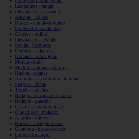
Pontevedra - pontevedra
Las-palmas - mogán
Illes-balears - es-castell
Alicante - villena
Burgos - aranda-de-duero
Pontevedra - cambados
Cáceres - trujillo
Illes-balears - felanitx
Sevilla - bormujos
Ourense - celanova
Granada - pinos-genil
Murcia - mula
Madrid - colmenar-de-oreja
Huelva - calañas
A-coruña - a-pobra-do-caramiñal
Segovia - chañe
Teruel - camañas
Badajoz - la-roca-de-la-sierra
Badajoz - guareña
Cáceres - caminomorisco
Ciudad-real - malagón
Asturias - mieres
Huesca - castejón-de-sos
Cantabria - hazas-de-cesto
Pontevedra - arbo