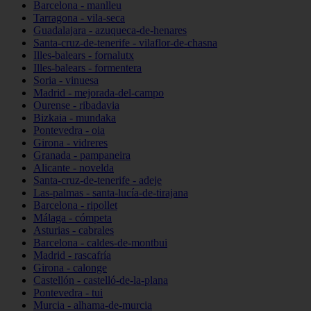
Barcelona - manlleu
Tarragona - vila-seca
Guadalajara - azuqueca-de-henares
Santa-cruz-de-tenerife - vilaflor-de-chasna
Illes-balears - fornalutx
Illes-balears - formentera
Soria - vinuesa
Madrid - mejorada-del-campo
Ourense - ribadavia
Bizkaia - mundaka
Pontevedra - oia
Girona - vidreres
Granada - pampaneira
Alicante - novelda
Santa-cruz-de-tenerife - adeje
Las-palmas - santa-lucía-de-tirajana
Barcelona - ripollet
Málaga - cómpeta
Asturias - cabrales
Barcelona - caldes-de-montbui
Madrid - rascafría
Girona - calonge
Castellón - castelló-de-la-plana
Pontevedra - tui
Murcia - alhama-de-murcia