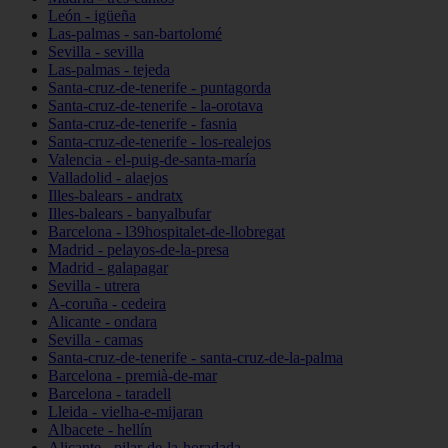
León - igüeña
Las-palmas - san-bartolomé
Sevilla - sevilla
Las-palmas - tejeda
Santa-cruz-de-tenerife - puntagorda
Santa-cruz-de-tenerife - la-orotava
Santa-cruz-de-tenerife - fasnia
Santa-cruz-de-tenerife - los-realejos
Valencia - el-puig-de-santa-maría
Valladolid - alaejos
Illes-balears - andratx
Illes-balears - banyalbufar
Barcelona - l39hospitalet-de-llobregat
Madrid - pelayos-de-la-presa
Madrid - galapagar
Sevilla - utrera
A-coruña - cedeira
Alicante - ondara
Sevilla - camas
Santa-cruz-de-tenerife - santa-cruz-de-la-palma
Barcelona - premià-de-mar
Barcelona - taradell
Lleida - vielha-e-mijaran
Albacete - hellín
Alicante - pilar-de-la-horadada