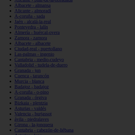
Albacete - almansa
Alicante - almoradí
A-coruña - sada
Jaén - alcalá-la-real
Pontevedra - lalín
Almería - huércal-overa
Zamora - zamora
Albacete - albacete
Ciudad-real - puertollano
Las-palmas - ingenio
Cantabria - medio-cudeyo
Valladolid - tudela-de-duero
Granada - jun
Cuenca - tarancón
Murcia - blanca
Badajoz - badajoz
A-coruña - o-pino
Granada - órgiva
Bizkaia - plentzia
Asturias - valdés
Valencia - burjassot
ávila - piedralaves
Girona - la-jonquera
Cantabria - cabezón-de-liébana