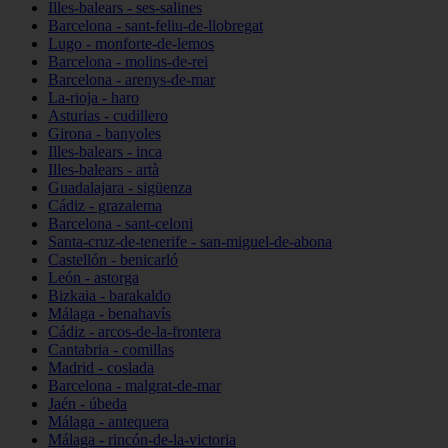
Illes-balears - ses-salines
Barcelona - sant-feliu-de-llobregat
Lugo - monforte-de-lemos
Barcelona - molins-de-rei
Barcelona - arenys-de-mar
La-rioja - haro
Asturias - cudillero
Girona - banyoles
Illes-balears - inca
Illes-balears - artà
Guadalajara - sigüenza
Cádiz - grazalema
Barcelona - sant-celoni
Santa-cruz-de-tenerife - san-miguel-de-abona
Castellón - benicarló
León - astorga
Bizkaia - barakaldo
Málaga - benahavís
Cádiz - arcos-de-la-frontera
Cantabria - comillas
Madrid - coslada
Barcelona - malgrat-de-mar
Jaén - úbeda
Málaga - antequera
Málaga - rincón-de-la-victoria