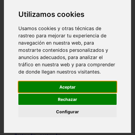
Valencia - valencia
Málaga - nerja
Utilizamos cookies
Girona - blanes
A-coruña - santiago-de-compostela
Málaga - marbella
Usamos cookies y otras técnicas de
Tarragona - tarragona
rastreo para mejorar tu experiencia de
Asturias - gijón
navegación en nuestra web, para
Girona - figueres
Alicante - santa-pola
mostrarte contenidos personalizados y
Madrid - leganés
anuncios adecuados, para analizar el
Almería - roquetas-de-mar
tráfico en nuestra web y para comprender
Girona - tossa-de-mar
Barcelona - sant-cugat-del-vallès
de donde llegan nuestros visitantes.
Alicante - l39alfàs-del-pi
Barcelona - vilanova-i-la-geltrú
Illes-balears - alcúdia
Aceptar
Castellón - peñíscola
Barcelona - mataró
Rechazar
ávila - ávila
Illes-balears - sant-antoni-de-portmany
Configurar
Illes-balears - sant-josep-de-sa-talaia
Tarragona - reus
Barcelona - badalona
Santa-cruz-de-tenerife - san-cristóbal-de-la-laguna