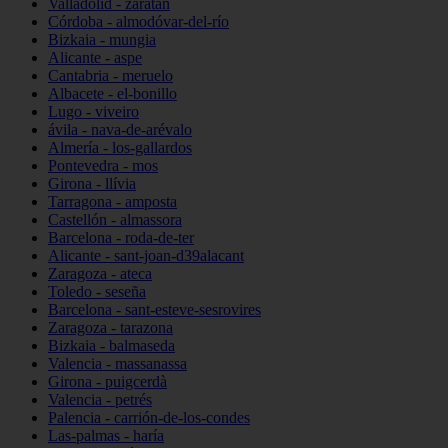
Valladolid - zaratán
Córdoba - almodóvar-del-río
Bizkaia - mungia
Alicante - aspe
Cantabria - meruelo
Albacete - el-bonillo
Lugo - viveiro
ávila - nava-de-arévalo
Almería - los-gallardos
Pontevedra - mos
Girona - llívia
Tarragona - amposta
Castellón - almassora
Barcelona - roda-de-ter
Alicante - sant-joan-d39alacant
Zaragoza - ateca
Toledo - seseña
Barcelona - sant-esteve-sesrovires
Zaragoza - tarazona
Bizkaia - balmaseda
Valencia - massanassa
Girona - puigcerdà
Valencia - petrés
Palencia - carrión-de-los-condes
Las-palmas - haría