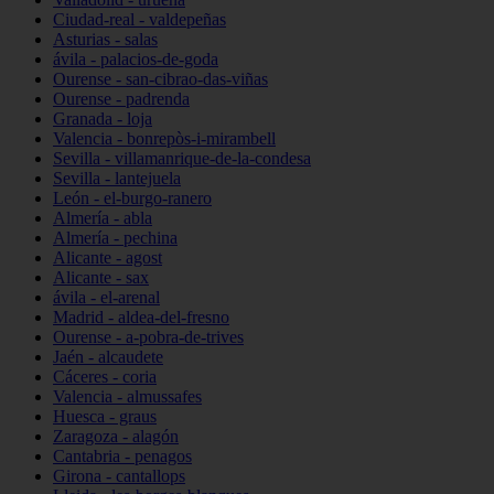
Ciudad-real - valdepeñas
Asturias - salas
ávila - palacios-de-goda
Ourense - san-cibrao-das-viñas
Ourense - padrenda
Granada - loja
Valencia - bonrepòs-i-mirambell
Sevilla - villamanrique-de-la-condesa
Sevilla - lantejuela
León - el-burgo-ranero
Almería - abla
Almería - pechina
Alicante - agost
Alicante - sax
ávila - el-arenal
Madrid - aldea-del-fresno
Ourense - a-pobra-de-trives
Jaén - alcaudete
Cáceres - coria
Valencia - almussafes
Huesca - graus
Zaragoza - alagón
Cantabria - penagos
Girona - cantallops