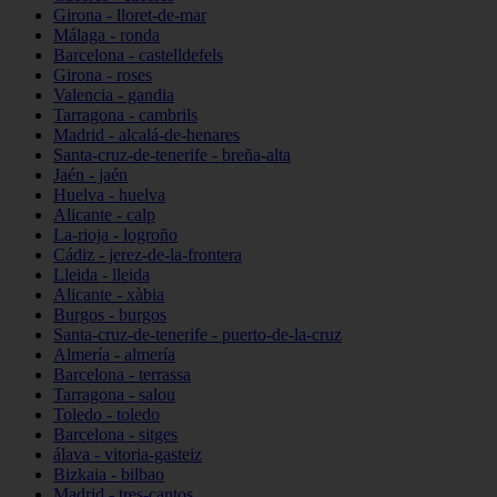
Girona - lloret-de-mar
Málaga - ronda
Barcelona - castelldefels
Girona - roses
Valencia - gandia
Tarragona - cambrils
Madrid - alcalá-de-henares
Santa-cruz-de-tenerife - breña-alta
Jaén - jaén
Huelva - huelva
Alicante - calp
La-rioja - logroño
Cádiz - jerez-de-la-frontera
Lleida - lleida
Alicante - xàbia
Burgos - burgos
Santa-cruz-de-tenerife - puerto-de-la-cruz
Almería - almería
Barcelona - terrassa
Tarragona - salou
Toledo - toledo
Barcelona - sitges
álava - vitoria-gasteiz
Bizkaia - bilbao
Madrid - tres-cantos