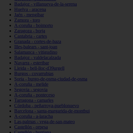
Badajoz - villanueva-de-la-serena
Huelva - aracena
Jaén - mengíbar
Zamora - toro
A-coruña - boimorto
Zaragoza - borja
Cantabria - cartes
Granada - cortes-de-baza
Illes-balears - sant-joan
Salamanca - vitigudino
Badajoz - valdelacalzada
Navarra - esteribar
Lleida - bell-lloc-d39urgell
Burgos - covarrubias
Soria - burgo-de-osma-ciudad-de-osma
A-coruña - melide
Segovia - segovia
A-coruña - ponteceso
Tarragona - camarles
Córdoba - peñarroya-pueblonuevo
Barcelona - santa-margarida-de-montbui
A-coruña - a-laracha
Las-palmas - vega-de-san-mateo
Castellón - orpesa
Castellón - burriana