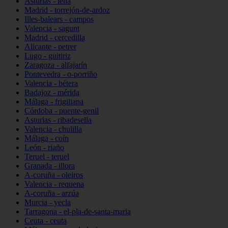
Asturias - lena
Madrid - torrejón-de-ardoz
Illes-balears - campos
Valencia - sagunt
Madrid - cercedilla
Alicante - petrer
Lugo - guitiriz
Zaragoza - alfajarín
Pontevedra - o-porriño
Valencia - bétera
Badajoz - mérida
Málaga - frigiliana
Córdoba - puente-genil
Asturias - ribadesella
Valencia - chulilla
Málaga - coín
León - riaño
Teruel - teruel
Granada - illora
A-coruña - oleiros
Valencia - requena
A-coruña - arzúa
Murcia - yecla
Tarragona - el-pla-de-santa-maria
Ceuta - ceuta