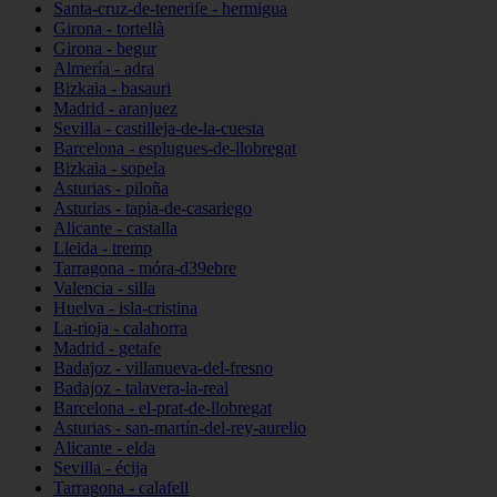
Santa-cruz-de-tenerife - hermigua
Girona - tortellà
Girona - begur
Almería - adra
Bizkaia - basauri
Madrid - aranjuez
Sevilla - castilleja-de-la-cuesta
Barcelona - esplugues-de-llobregat
Bizkaia - sopela
Asturias - piloña
Asturias - tapia-de-casariego
Alicante - castalla
Lleida - tremp
Tarragona - móra-d39ebre
Valencia - silla
Huelva - isla-cristina
La-rioja - calahorra
Madrid - getafe
Badajoz - villanueva-del-fresno
Badajoz - talavera-la-real
Barcelona - el-prat-de-llobregat
Asturias - san-martín-del-rey-aurelio
Alicante - elda
Sevilla - écija
Tarragona - calafell