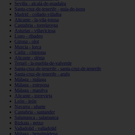
Sevilla - alcalá-de-guadaíra
Santa-cruz-de-tenerife - guía-de-isora
Madrid - collado-villalba
Alicante - la-vila-joiosa
Cantabria - torrelavega
Asturias - villaviciosa
Lugo - ribadeo
Girona - olot
Murcia - lorca
Cádiz - chipiona
Alicante - dénia
Teruel - la-puebla-de-valverde
Santa-cruz-de-tenerife - santa-cruz-de-tenerife
Santa-cruz-de-tenerife - arafo
Málaga - málaga
Málaga - estepona
Málaga - manilva
Alicante - torrevieja
León - león
Navarra - uharte
Cantabria - santander
Salamanca - salamanca
Bizkaia - getxo
Valladolid - valladolid
Málaga - benalmádena