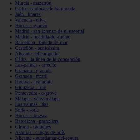
Murcia - mazarrón
Cádiz - sanlúcar-de-barrameda
Jaén - linares
Valencia - oliva
Huesca - grañén
Madrid - san-lorenzo-de-el-escorial
Madrid - boadilla-del-monte
Barcelona - pineda-de-mar
Castellón - benicàssim
Alicante - el-campello
Cádiz - la-línea-de-la-concepción
Las-palmas - arrecife
Granada - granada
Granada - motril
Huelva - ayamonte
Gipuzkoa - irun
Pontevedra - o-grove
Málaga - vélez-málaga
Las-palmas - tías
Soria - soria
Huesca - huesca
Barcelona - granollers
Girona - cadaqués
Asturias - cangas-de-onís
Alicante - guardamar-del-segura