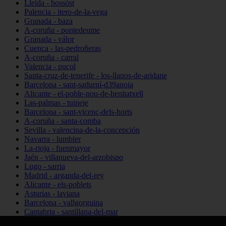
Lleida - bossòst
Palencia - itero-de-la-vega
Granada - baza
A-coruña - pontedeume
Granada - válor
Cuenca - las-pedroñeras
A-coruña - carral
Valencia - puçol
Santa-cruz-de-tenerife - los-llanos-de-aridane
Barcelona - sant-sadurní-d39anoia
Alicante - el-poble-nou-de-benitatxell
Las-palmas - tuineje
Barcelona - sant-vicenç-dels-horts
A-coruña - santa-comba
Sevilla - valencina-de-la-concepción
Navarra - lumbier
La-rioja - fuenmayor
Jaén - villanueva-del-arzobispo
Lugo - sarria
Madrid - arganda-del-rey
Alicante - els-poblets
Asturias - laviana
Barcelona - vallgorguina
Cantabria - santillana-del-mar
Zamora - santa-maría-de-la-vega