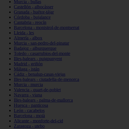
Murcia - bullas
Castellón - albocàsser
Granada - huétor-tájar
Córdoba - bujalance
Cantabria - reocín
Barcelona - monistrol-de-montserrat
Lleida - les
Almería - albox
Murcia - san-pedro-del-pinatar
Badajoz - alburquerque
Toledo - casarrubios-del-monte
Illes-balears - puigpunyent
Madrid - griñón
Málaga - istán
Cádiz - benalup-casas-viejas
Illes-balears - ciutadella-de-menorca
Murcia - murcia
Valencia - quart-de-poblet
Navarra - viana
Illes-balears - palma-de-mallorca
Huesca - panticosa
León - cacabelos
Barcelona - moià
Alicante - monforte-del-cid
Zaragoza - utebo