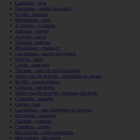
Cantabria - noja
Barcelona - mollet-del-vallès
Sevilla - tomares
Illes-balears - deià
A-coruña - a-coruña
Valencia - torrent
Asturias - navia
Valencia - paterna
Illes-balears - manacor
Las-palmas - puerto-del-rosario
Madrid - pinto
Lleida - naut-aran
Alicante - sant-vicent-del-raspeig
Santa-cruz-de-tenerife - granadilla-de-abona
Sevilla - dos-hermanas
Granada - salobreña
Santa-cruz-de-tenerife - santiago-del-teide
Cantabria - santoña
Girona - pals
Las-palmas - san-bartolomé-de-tirajana
Barcelona - igualada
Alicante - orihuela
Cantabria - laredo
Illes-balears - santa-margalida
Illes-balears - llucmajor