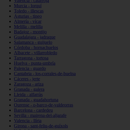
Valencia - catarroja
Murcia - lorquí
Toledo - illescas
Asturias - tineo
Almería - vícar
Melilla - melilla
Badajoz - montijo
Guadalajara - jadraque
Salamanca - guijuelo
Córdoba - hornachuelos
Albacete - villarrobledo
Tarragona - tortosa
Huelva - punta-umbría
Palencia - guardo
Cantabria - los-corrales-de-buelna
Cáceres - jerte
Zaragoza - ariza
Granada - galera
Lleida - alfarràs
Granada - guadahortuna
Ourense - o-barco-de-valdeorras
Barcelona - cardedeu
Sevilla - mairena-del-aljarafe
Valencia - llíria
Girona - sant-feliu-de-guíxols