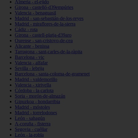
Almería - el-ejido
Girona - castelló-d39empúries
Valencia - benaguasil
Madrid - san-sebastián-de-los-reyes
Madrid - miraflores-de-la-sierra
Cádiz - rota
Girona - castell-platja-d39aro
Ourense - san-cristovo-de-cea
Alicante - benissa
Tarragona - sant-carles-de-la-ràpita
Barcelona - vic
Valencia - alfafar
Sevilla - lebrija
Barcelona - santa-coloma-de-gramenet
Madrid - valdemorillo
Valencia - xirivella
Córdoba - la-carlota
Soria - morón-de-almazán
Gipuzkoa - hondarribia
Madrid - móstoles
Madrid - torrelodones
León - sahagún
A-coruña - fisterra
Segovia - cuéllar
León - la-robla