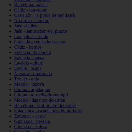
Barcelona - navàs
Cádiz - san-roque
Castellón - la-pobla-de-benifassà
A-coruña - cambre
Jaén - bailén
Jaén - santisteban-del-puerto
Las-palmas - telde
Granada - cenes-de-la-vega
Cádiz - bornos
Valencia - bocairent
Valencia - sueca
La-rioja - alfaro
Sevilla - osuna
Navarra - ribaforada
Toledo - urda
Madrid - lozoya
Girona - argelaguer
Girona - torroella-de-montgrí
Madrid - daganzo-de-arriba
Barcelona - sant-quirze-del-vallès
Salamanca - castellanos-de-moriscos
Zaragoza - caspe
Gipuzkoa - beasain
Gipuzkoa - tolosa
Castellón - nules