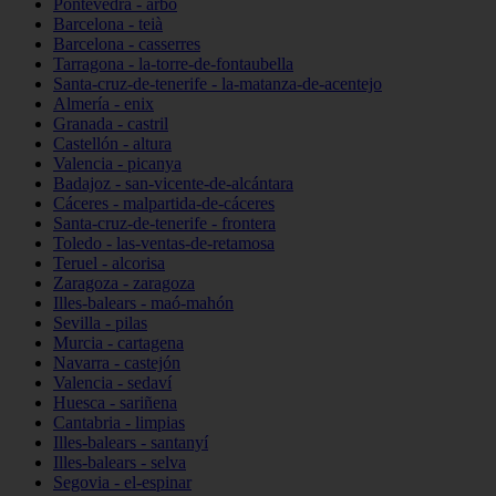
Pontevedra - arbo
Barcelona - teià
Barcelona - casserres
Tarragona - la-torre-de-fontaubella
Santa-cruz-de-tenerife - la-matanza-de-acentejo
Almería - enix
Granada - castril
Castellón - altura
Valencia - picanya
Badajoz - san-vicente-de-alcántara
Cáceres - malpartida-de-cáceres
Santa-cruz-de-tenerife - frontera
Toledo - las-ventas-de-retamosa
Teruel - alcorisa
Zaragoza - zaragoza
Illes-balears - maó-mahón
Sevilla - pilas
Murcia - cartagena
Navarra - castejón
Valencia - sedaví
Huesca - sariñena
Cantabria - limpias
Illes-balears - santanyí
Illes-balears - selva
Segovia - el-espinar