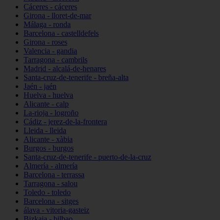
Cáceres - cáceres
Girona - lloret-de-mar
Málaga - ronda
Barcelona - castelldefels
Girona - roses
Valencia - gandia
Tarragona - cambrils
Madrid - alcalá-de-henares
Santa-cruz-de-tenerife - breña-alta
Jaén - jaén
Huelva - huelva
Alicante - calp
La-rioja - logroño
Cádiz - jerez-de-la-frontera
Lleida - lleida
Alicante - xàbia
Burgos - burgos
Santa-cruz-de-tenerife - puerto-de-la-cruz
Almería - almería
Barcelona - terrassa
Tarragona - salou
Toledo - toledo
Barcelona - sitges
álava - vitoria-gasteiz
Bizkaia - bilbao