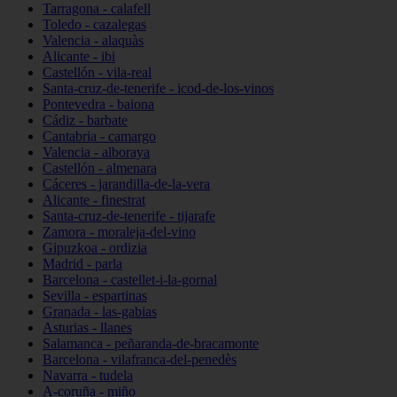
Tarragona - calafell
Toledo - cazalegas
Valencia - alaquàs
Alicante - ibi
Castellón - vila-real
Santa-cruz-de-tenerife - icod-de-los-vinos
Pontevedra - baiona
Cádiz - barbate
Cantabria - camargo
Valencia - alboraya
Castellón - almenara
Cáceres - jarandilla-de-la-vera
Alicante - finestrat
Santa-cruz-de-tenerife - tijarafe
Zamora - moraleja-del-vino
Gipuzkoa - ordizia
Madrid - parla
Barcelona - castellet-i-la-gornal
Sevilla - espartinas
Granada - las-gabias
Asturias - llanes
Salamanca - peñaranda-de-bracamonte
Barcelona - vilafranca-del-penedès
Navarra - tudela
A-coruña - miño