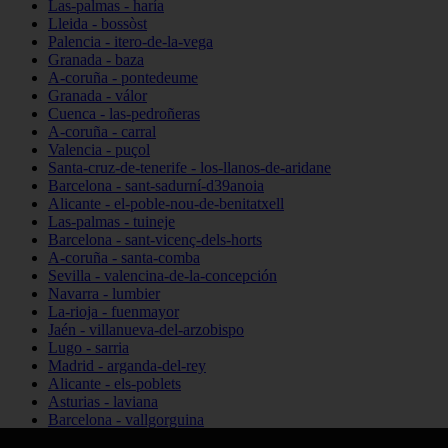
Las-palmas - haría
Lleida - bossòst
Palencia - itero-de-la-vega
Granada - baza
A-coruña - pontedeume
Granada - válor
Cuenca - las-pedroñeras
A-coruña - carral
Valencia - puçol
Santa-cruz-de-tenerife - los-llanos-de-aridane
Barcelona - sant-sadurní-d39anoia
Alicante - el-poble-nou-de-benitatxell
Las-palmas - tuineje
Barcelona - sant-vicenç-dels-horts
A-coruña - santa-comba
Sevilla - valencina-de-la-concepción
Navarra - lumbier
La-rioja - fuenmayor
Jaén - villanueva-del-arzobispo
Lugo - sarria
Madrid - arganda-del-rey
Alicante - els-poblets
Asturias - laviana
Barcelona - vallgorguina
Cantabria - santillana-del-mar