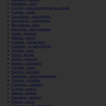
Barcelona - gavà
La-rioja - santo-domingo-de-la-calzada
Asturias - grado
Las-palmas - santa-brígida
Illes-balears - valldemossa
Illes-balears - ibiza
Barcelona - santa-susanna
Lleida - balaguer
Málaga - gaucín
Granada - güejar-sierra
Castellón - la-vall-d39uixó
Asturias - siero
Teruel - alcañiz
Huesca - monzón
Huesca - sabiñánigo
Alicante - catral
Segovia - turégano
Tarragona - horta-de-sant-joan
Asturias - castrillón
Cantabria - colindres
La-rioja - arnedo
Málaga - mollina
Gipuzkoa - andoain
Bizkaia - sestao
Salamanca - alba-de-tormes