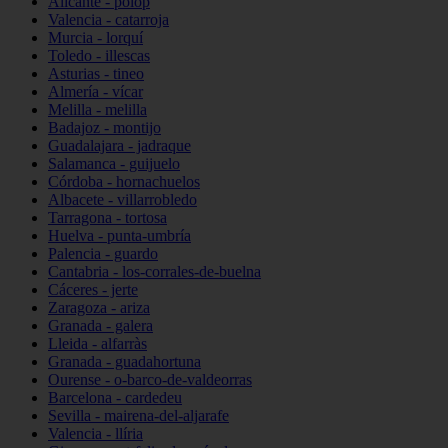
Alicante - polop
Valencia - catarroja
Murcia - lorquí
Toledo - illescas
Asturias - tineo
Almería - vícar
Melilla - melilla
Badajoz - montijo
Guadalajara - jadraque
Salamanca - guijuelo
Córdoba - hornachuelos
Albacete - villarrobledo
Tarragona - tortosa
Huelva - punta-umbría
Palencia - guardo
Cantabria - los-corrales-de-buelna
Cáceres - jerte
Zaragoza - ariza
Granada - galera
Lleida - alfarràs
Granada - guadahortuna
Ourense - o-barco-de-valdeorras
Barcelona - cardedeu
Sevilla - mairena-del-aljarafe
Valencia - llíria