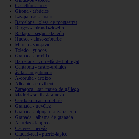
Castellón - nules
Girona - arbúcies
Las-palmas - tinajo
Barcelona - olesa-de-montserrat
Burgos - miranda-de-ebro
Badajoz - segura-de-león
Huesca - aínsa-sobrarbe
Murcia - san-javier
Toledo - yuncos
Granada - armilla
Barcelona - cornellà-de-llobregat
Cantabria - castro-urdiales
ávila - burgohondo
A-coruña - arteixo
Alicante - crevillent
Zaragoza - san-mateo-de-gállego
Madrid - sevilla-la-nueva
Córdoba - castro-del-río
Granada - trevélez
Granada - alpujarra-de-la-sierra
Granada - alhama-de-granada
Asturias - langreo
Cáceres - hervás
Ciudad-real - puerto-lápice