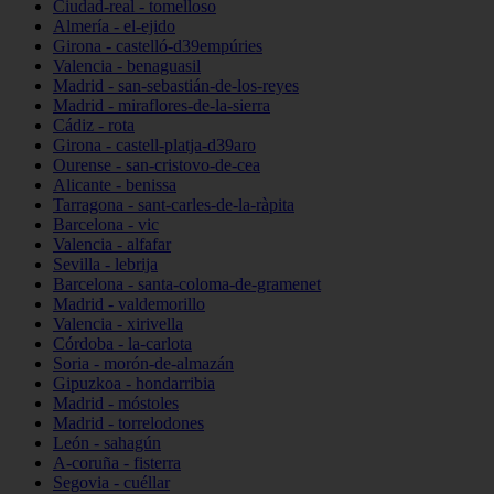
Ciudad-real - tomelloso
Almería - el-ejido
Girona - castelló-d39empúries
Valencia - benaguasil
Madrid - san-sebastián-de-los-reyes
Madrid - miraflores-de-la-sierra
Cádiz - rota
Girona - castell-platja-d39aro
Ourense - san-cristovo-de-cea
Alicante - benissa
Tarragona - sant-carles-de-la-ràpita
Barcelona - vic
Valencia - alfafar
Sevilla - lebrija
Barcelona - santa-coloma-de-gramenet
Madrid - valdemorillo
Valencia - xirivella
Córdoba - la-carlota
Soria - morón-de-almazán
Gipuzkoa - hondarribia
Madrid - móstoles
Madrid - torrelodones
León - sahagún
A-coruña - fisterra
Segovia - cuéllar