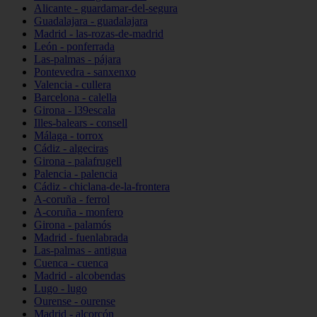
Alicante - guardamar-del-segura
Guadalajara - guadalajara
Madrid - las-rozas-de-madrid
León - ponferrada
Las-palmas - pájara
Pontevedra - sanxenxo
Valencia - cullera
Barcelona - calella
Girona - l39escala
Illes-balears - consell
Málaga - torrox
Cádiz - algeciras
Girona - palafrugell
Palencia - palencia
Cádiz - chiclana-de-la-frontera
A-coruña - ferrol
A-coruña - monfero
Girona - palamós
Madrid - fuenlabrada
Las-palmas - antigua
Cuenca - cuenca
Madrid - alcobendas
Lugo - lugo
Ourense - ourense
Madrid - alcorcón