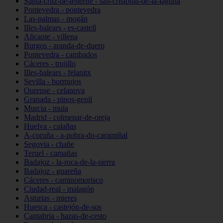
Santa-cruz-de-tenerife - san-cristóbal-de-la-laguna
Pontevedra - pontevedra
Las-palmas - mogán
Illes-balears - es-castell
Alicante - villena
Burgos - aranda-de-duero
Pontevedra - cambados
Cáceres - trujillo
Illes-balears - felanitx
Sevilla - bormujos
Ourense - celanova
Granada - pinos-genil
Murcia - mula
Madrid - colmenar-de-oreja
Huelva - calañas
A-coruña - a-pobra-do-caramiñal
Segovia - chañe
Teruel - camañas
Badajoz - la-roca-de-la-sierra
Badajoz - guareña
Cáceres - caminomorisco
Ciudad-real - malagón
Asturias - mieres
Huesca - castejón-de-sos
Cantabria - hazas-de-cesto