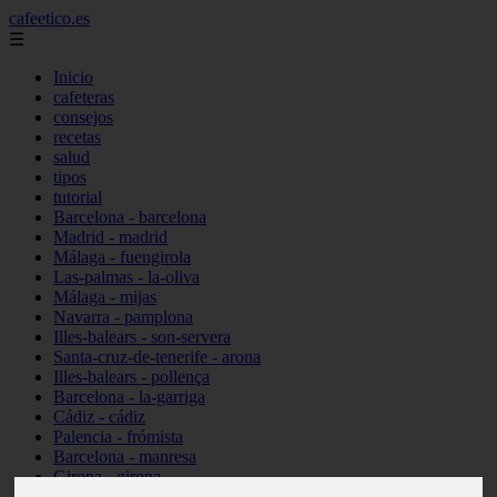
cafeetico.es
☰
Inicio
cafeteras
consejos
recetas
salud
tipos
tutorial
Barcelona - barcelona
Madrid - madrid
Málaga - fuengirola
Las-palmas - la-oliva
Málaga - mijas
Navarra - pamplona
Illes-balears - son-servera
Santa-cruz-de-tenerife - arona
Illes-balears - pollença
Barcelona - la-garriga
Cádiz - cádiz
Palencia - frómista
Barcelona - manresa
Girona - girona
Castellón - vinaròs