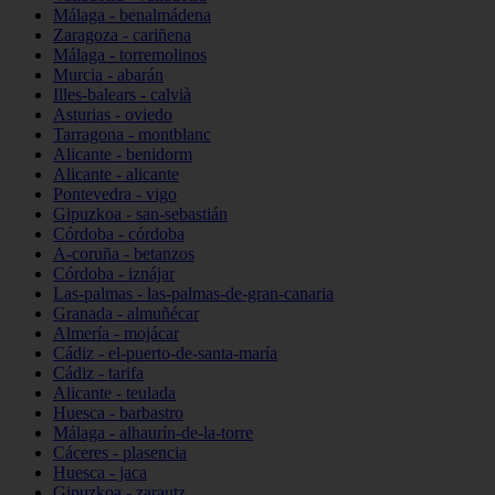
Málaga - benalmádena
Zaragoza - cariñena
Málaga - torremolinos
Murcia - abarán
Illes-balears - calvià
Asturias - oviedo
Tarragona - montblanc
Alicante - benidorm
Alicante - alicante
Pontevedra - vigo
Gipuzkoa - san-sebastián
Córdoba - córdoba
A-coruña - betanzos
Córdoba - iznájar
Las-palmas - las-palmas-de-gran-canaria
Granada - almuñécar
Almería - mojácar
Cádiz - el-puerto-de-santa-maría
Cádiz - tarifa
Alicante - teulada
Huesca - barbastro
Málaga - alhaurín-de-la-torre
Cáceres - plasencia
Huesca - jaca
Gipuzkoa - zarautz