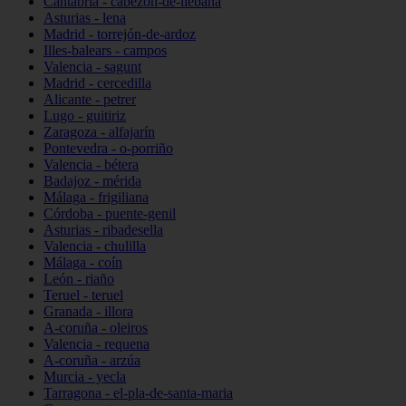
Cantabria - cabezón-de-liébana
Asturias - lena
Madrid - torrejón-de-ardoz
Illes-balears - campos
Valencia - sagunt
Madrid - cercedilla
Alicante - petrer
Lugo - guitiriz
Zaragoza - alfajarín
Pontevedra - o-porriño
Valencia - bétera
Badajoz - mérida
Málaga - frigiliana
Córdoba - puente-genil
Asturias - ribadesella
Valencia - chulilla
Málaga - coín
León - riaño
Teruel - teruel
Granada - illora
A-coruña - oleiros
Valencia - requena
A-coruña - arzúa
Murcia - yecla
Tarragona - el-pla-de-santa-maria