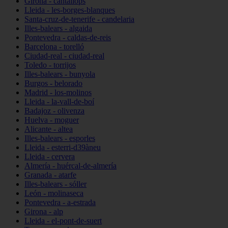
Girona - cantallops
Lleida - les-borges-blanques
Santa-cruz-de-tenerife - candelaria
Illes-balears - algaida
Pontevedra - caldas-de-reis
Barcelona - torelló
Ciudad-real - ciudad-real
Toledo - torrijos
Illes-balears - bunyola
Burgos - belorado
Madrid - los-molinos
Lleida - la-vall-de-boí
Badajoz - olivenza
Huelva - moguer
Alicante - altea
Illes-balears - esporles
Lleida - esterri-d39àneu
Lleida - cervera
Almería - huércal-de-almería
Granada - atarfe
Illes-balears - sóller
León - molinaseca
Pontevedra - a-estrada
Girona - alp
Lleida - el-pont-de-suert