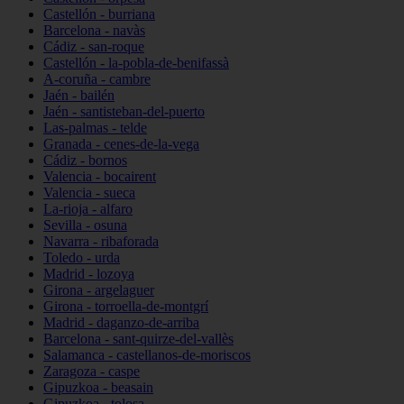
Castellón - burriana
Barcelona - navàs
Cádiz - san-roque
Castellón - la-pobla-de-benifassà
A-coruña - cambre
Jaén - bailén
Jaén - santisteban-del-puerto
Las-palmas - telde
Granada - cenes-de-la-vega
Cádiz - bornos
Valencia - bocairent
Valencia - sueca
La-rioja - alfaro
Sevilla - osuna
Navarra - ribaforada
Toledo - urda
Madrid - lozoya
Girona - argelaguer
Girona - torroella-de-montgrí
Madrid - daganzo-de-arriba
Barcelona - sant-quirze-del-vallès
Salamanca - castellanos-de-moriscos
Zaragoza - caspe
Gipuzkoa - beasain
Gipuzkoa - tolosa