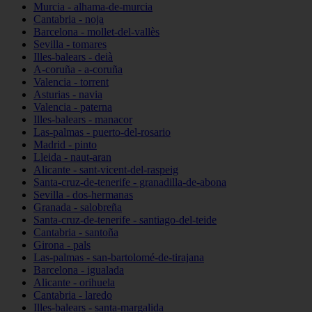
Murcia - alhama-de-murcia
Cantabria - noja
Barcelona - mollet-del-vallès
Sevilla - tomares
Illes-balears - deià
A-coruña - a-coruña
Valencia - torrent
Asturias - navia
Valencia - paterna
Illes-balears - manacor
Las-palmas - puerto-del-rosario
Madrid - pinto
Lleida - naut-aran
Alicante - sant-vicent-del-raspeig
Santa-cruz-de-tenerife - granadilla-de-abona
Sevilla - dos-hermanas
Granada - salobreña
Santa-cruz-de-tenerife - santiago-del-teide
Cantabria - santoña
Girona - pals
Las-palmas - san-bartolomé-de-tirajana
Barcelona - igualada
Alicante - orihuela
Cantabria - laredo
Illes-balears - santa-margalida