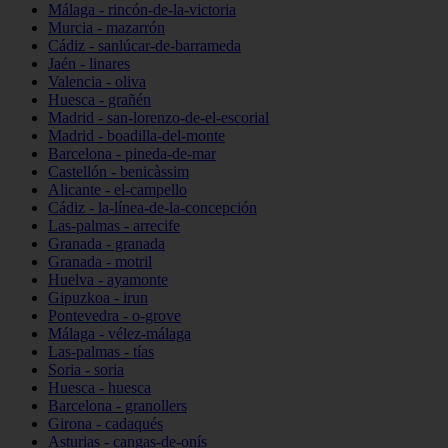
Málaga - rincón-de-la-victoria
Murcia - mazarrón
Cádiz - sanlúcar-de-barrameda
Jaén - linares
Valencia - oliva
Huesca - grañén
Madrid - san-lorenzo-de-el-escorial
Madrid - boadilla-del-monte
Barcelona - pineda-de-mar
Castellón - benicàssim
Alicante - el-campello
Cádiz - la-línea-de-la-concepción
Las-palmas - arrecife
Granada - granada
Granada - motril
Huelva - ayamonte
Gipuzkoa - irun
Pontevedra - o-grove
Málaga - vélez-málaga
Las-palmas - tías
Soria - soria
Huesca - huesca
Barcelona - granollers
Girona - cadaqués
Asturias - cangas-de-onís