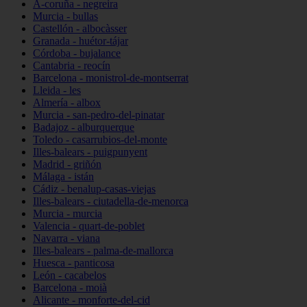
A-coruña - negreira
Murcia - bullas
Castellón - albocàsser
Granada - huétor-tájar
Córdoba - bujalance
Cantabria - reocín
Barcelona - monistrol-de-montserrat
Lleida - les
Almería - albox
Murcia - san-pedro-del-pinatar
Badajoz - alburquerque
Toledo - casarrubios-del-monte
Illes-balears - puigpunyent
Madrid - griñón
Málaga - istán
Cádiz - benalup-casas-viejas
Illes-balears - ciutadella-de-menorca
Murcia - murcia
Valencia - quart-de-poblet
Navarra - viana
Illes-balears - palma-de-mallorca
Huesca - panticosa
León - cacabelos
Barcelona - moià
Alicante - monforte-del-cid