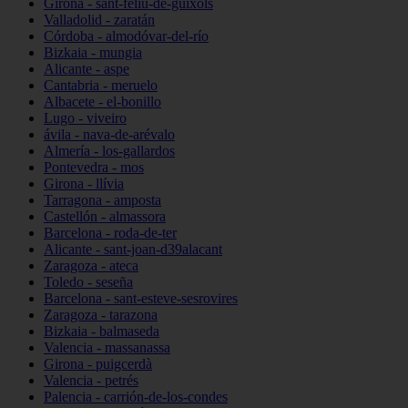
Girona - sant-feliu-de-guíxols
Valladolid - zaratán
Córdoba - almodóvar-del-río
Bizkaia - mungia
Alicante - aspe
Cantabria - meruelo
Albacete - el-bonillo
Lugo - viveiro
ávila - nava-de-arévalo
Almería - los-gallardos
Pontevedra - mos
Girona - llívia
Tarragona - amposta
Castellón - almassora
Barcelona - roda-de-ter
Alicante - sant-joan-d39alacant
Zaragoza - ateca
Toledo - seseña
Barcelona - sant-esteve-sesrovires
Zaragoza - tarazona
Bizkaia - balmaseda
Valencia - massanassa
Girona - puigcerdà
Valencia - petrés
Palencia - carrión-de-los-condes