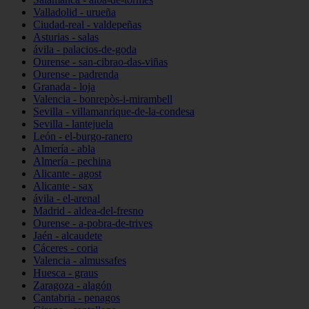
Valladolid - urueña
Ciudad-real - valdepeñas
Asturias - salas
ávila - palacios-de-goda
Ourense - san-cibrao-das-viñas
Ourense - padrenda
Granada - loja
Valencia - bonrepòs-i-mirambell
Sevilla - villamanrique-de-la-condesa
Sevilla - lantejuela
León - el-burgo-ranero
Almería - abla
Almería - pechina
Alicante - agost
Alicante - sax
ávila - el-arenal
Madrid - aldea-del-fresno
Ourense - a-pobra-de-trives
Jaén - alcaudete
Cáceres - coria
Valencia - almussafes
Huesca - graus
Zaragoza - alagón
Cantabria - penagos