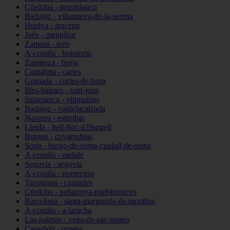
Córdoba - pozoblanco
Badajoz - villanueva-de-la-serena
Huelva - aracena
Jaén - mengíbar
Zamora - toro
A-coruña - boimorto
Zaragoza - borja
Cantabria - cartes
Granada - cortes-de-baza
Illes-balears - sant-joan
Salamanca - vitigudino
Badajoz - valdelacalzada
Navarra - esteribar
Lleida - bell-lloc-d39urgell
Burgos - covarrubias
Soria - burgo-de-osma-ciudad-de-osma
A-coruña - melide
Segovia - segovia
A-coruña - ponteceso
Tarragona - camarles
Córdoba - peñarroya-pueblonuevo
Barcelona - santa-margarida-de-montbui
A-coruña - a-laracha
Las-palmas - vega-de-san-mateo
Castellón - orpesa