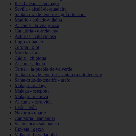
Illes-balears - llucmajor
Sevilla - alcalá-de-guadaíra
Santa-cruz-de-tenerife - guía-de-isora
Madrid - collado-villalba
Alicante - la-vila-joiosa
Cantabria - torrelavega
Asturias - villaviciosa
Lugo - ribadeo
Girona - olot
Murcia - lorca
Cádiz - chipiona
Alicante - dénia
Teruel - la-puebla-de-valverde
Santa-cruz-de-tenerife - santa-cruz-de-tenerife
Santa-cruz-de-tenerife - arafo
Málaga - málaga
Málaga - estepona
Málaga - manilva
Alicante - torrevieja
León - león
Navarra - uharte
Cantabria - santander
Salamanca - salamanca
Bizkaia - getxo
Valladolid - valladolid