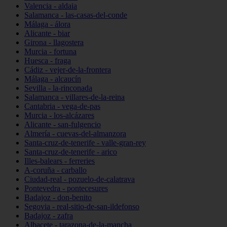
Valencia - aldaia
Salamanca - las-casas-del-conde
Málaga - álora
Alicante - biar
Girona - llagostera
Murcia - fortuna
Huesca - fraga
Cádiz - vejer-de-la-frontera
Málaga - alcaucín
Sevilla - la-rinconada
Salamanca - villares-de-la-reina
Cantabria - vega-de-pas
Murcia - los-alcázares
Alicante - san-fulgencio
Almería - cuevas-del-almanzora
Santa-cruz-de-tenerife - valle-gran-rey
Santa-cruz-de-tenerife - arico
Illes-balears - ferreries
A-coruña - carballo
Ciudad-real - pozuelo-de-calatrava
Pontevedra - pontecesures
Badajoz - don-benito
Segovia - real-sitio-de-san-ildefonso
Badajoz - zafra
Albacete - tarazona-de-la-mancha