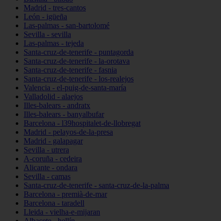
Madrid - tres-cantos
León - igüeña
Las-palmas - san-bartolomé
Sevilla - sevilla
Las-palmas - tejeda
Santa-cruz-de-tenerife - puntagorda
Santa-cruz-de-tenerife - la-orotava
Santa-cruz-de-tenerife - fasnia
Santa-cruz-de-tenerife - los-realejos
Valencia - el-puig-de-santa-maría
Valladolid - alaejos
Illes-balears - andratx
Illes-balears - banyalbufar
Barcelona - l39hospitalet-de-llobregat
Madrid - pelayos-de-la-presa
Madrid - galapagar
Sevilla - utrera
A-coruña - cedeira
Alicante - ondara
Sevilla - camas
Santa-cruz-de-tenerife - santa-cruz-de-la-palma
Barcelona - premià-de-mar
Barcelona - taradell
Lleida - vielha-e-mijaran
Albacete - hellín