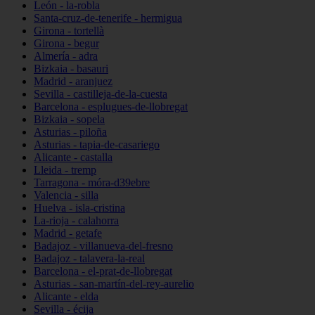
León - la-robla
Santa-cruz-de-tenerife - hermigua
Girona - tortellà
Girona - begur
Almería - adra
Bizkaia - basauri
Madrid - aranjuez
Sevilla - castilleja-de-la-cuesta
Barcelona - esplugues-de-llobregat
Bizkaia - sopela
Asturias - piloña
Asturias - tapia-de-casariego
Alicante - castalla
Lleida - tremp
Tarragona - móra-d39ebre
Valencia - silla
Huelva - isla-cristina
La-rioja - calahorra
Madrid - getafe
Badajoz - villanueva-del-fresno
Badajoz - talavera-la-real
Barcelona - el-prat-de-llobregat
Asturias - san-martín-del-rey-aurelio
Alicante - elda
Sevilla - écija