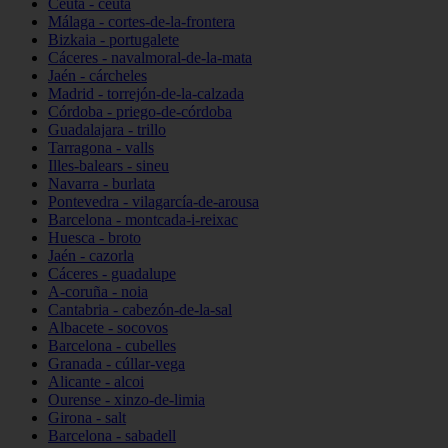
Ceuta - ceuta
Málaga - cortes-de-la-frontera
Bizkaia - portugalete
Cáceres - navalmoral-de-la-mata
Jaén - cárcheles
Madrid - torrejón-de-la-calzada
Córdoba - priego-de-córdoba
Guadalajara - trillo
Tarragona - valls
Illes-balears - sineu
Navarra - burlata
Pontevedra - vilagarcía-de-arousa
Barcelona - montcada-i-reixac
Huesca - broto
Jaén - cazorla
Cáceres - guadalupe
A-coruña - noia
Cantabria - cabezón-de-la-sal
Albacete - socovos
Barcelona - cubelles
Granada - cúllar-vega
Alicante - alcoi
Ourense - xinzo-de-limia
Girona - salt
Barcelona - sabadell