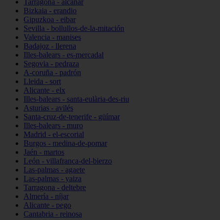
Tarragona - alcanar
Bizkaia - erandio
Gipuzkoa - eibar
Sevilla - bollullos-de-la-mitación
Valencia - manises
Badajoz - llerena
Illes-balears - es-mercadal
Segovia - pedraza
A-coruña - padrón
Lleida - sort
Alicante - elx
Illes-balears - santa-eulària-des-riu
Asturias - avilés
Santa-cruz-de-tenerife - güímar
Illes-balears - muro
Madrid - el-escorial
Burgos - medina-de-pomar
Jaén - martos
León - villafranca-del-bierzo
Las-palmas - agaete
Las-palmas - yaiza
Tarragona - deltebre
Almería - níjar
Alicante - pego
Cantabria - reinosa