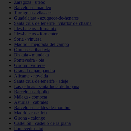
Zaragoza - utebo
Barcelona - manlleu
Tarragona - vila-seca
Guadalajara - azuqueca-de-henares
Santa-cruz-de-tenerife - vilaflor-de-chasna
Illes-balears - fornalutx
Illes-balears - formentera
Soria - vinuesa
Madrid - mejorada-del-campo
Ourense - ribadavia
Bizkaia - mundaka
Pontevedra - oia
Girona - vidreres
Granada - pampaneira
Alicante - novelda
Santa-cruz-de-tenerife - adeje
Las-palmas - santa-lucía-de-tirajana
Barcelona - ripollet
Málaga - cómpeta
Asturias - cabrales
Barcelona - caldes-de-montbui
Madrid - rascafría
Girona - calonge
Castellón - castelló-de-la-plana
Pontevedra - tui