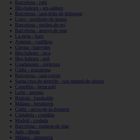
Barcelona - rubí
Illes-balears - ses-salines
Barcelona - sant-feliu-de-llobregat
Lugo - monforte-de-lemos
Barcelona - molins-de-rei
Barcelona - arenys-de-mar
La-rioja - haro
Asturias - cudillero
Girona - banyoles
Illes-balears - inca
Illes-balears - artà
Guadalajara - sigüenza
Cádiz - grazalema
Barcelona - sant-celoni
Santa-cruz-de-tenerife - san-miguel-de-abona
Castellón - benicarló
León - astorga
Bizkaia - barakaldo
Málaga - benahavís
Cádiz - arcos-de-la-frontera
Cantabria - comillas
Madrid - coslada
Barcelona - malgrat-de-mar
Jaén - úbeda
Málaga - antequera