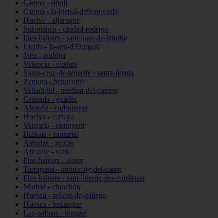
Girona - ripoll
Girona - la-bisbal-d39empordà
Huelva - aljaraque
Salamanca - ciudad-rodrigo
Illes-balears - sant-joan-de-labritja
Lleida - la-seu-d39urgell
Jaén - andújar
Valencia - mislata
Santa-cruz-de-tenerife - santa-úrsula
Zamora - benavente
Valladolid - medina-del-campo
Granada - guadix
Almería - carboneras
Huelva - cartaya
Valencia - ontinyent
Bizkaia - santurtzi
Asturias - gozón
Alicante - xaló
Illes-balears - alaior
Tarragona - mont-roig-del-camp
Illes-balears - sant-llorenç-des-cardassar
Madrid - chinchón
Huesca - sallent-de-gállego
Huesca - benasque
Las-palmas - teguise