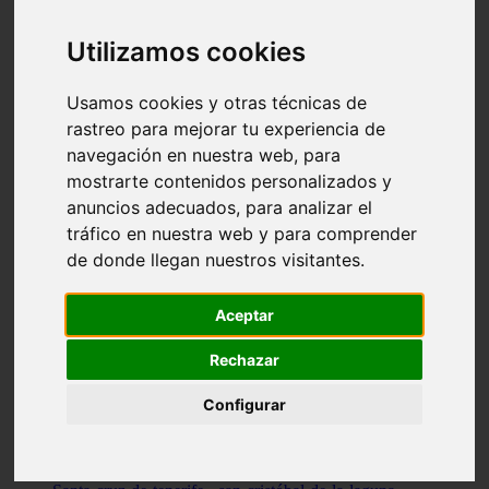
Illes-balears - capdepera
Valencia - valencia
Utilizamos cookies
Málaga - nerja
Girona - blanes
A-coruña - santiago-de-compostela
Usamos cookies y otras técnicas de
Málaga - marbella
rastreo para mejorar tu experiencia de
Tarragona - tarragona
navegación en nuestra web, para
Asturias - gijón
Girona - figueres
mostrarte contenidos personalizados y
Alicante - santa-pola
anuncios adecuados, para analizar el
Madrid - leganés
tráfico en nuestra web y para comprender
Almería - roquetas-de-mar
Girona - tossa-de-mar
de donde llegan nuestros visitantes.
Barcelona - sant-cugat-del-vallès
Alicante - l39alfàs-del-pi
Barcelona - vilanova-i-la-geltrú
Aceptar
Illes-balears - alcúdia
Castellón - peñíscola
Rechazar
Barcelona - mataró
ávila - ávila
Configurar
Illes-balears - sant-antoni-de-portmany
Illes-balears - sant-josep-de-sa-talaia
Tarragona - reus
Barcelona - badalona