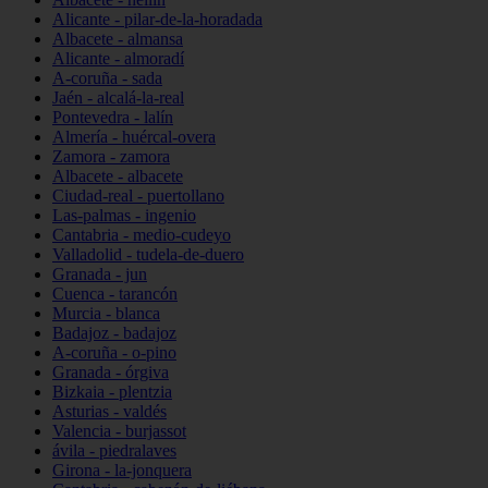
Alicante - pilar-de-la-horadada
Albacete - almansa
Alicante - almoradí
A-coruña - sada
Jaén - alcalá-la-real
Pontevedra - lalín
Almería - huércal-overa
Zamora - zamora
Albacete - albacete
Ciudad-real - puertollano
Las-palmas - ingenio
Cantabria - medio-cudeyo
Valladolid - tudela-de-duero
Granada - jun
Cuenca - tarancón
Murcia - blanca
Badajoz - badajoz
A-coruña - o-pino
Granada - órgiva
Bizkaia - plentzia
Asturias - valdés
Valencia - burjassot
ávila - piedralaves
Girona - la-jonquera