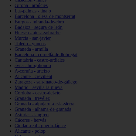
Girona - arbúcies
Las-palmas - tinajo
Barcelona - olesa-de-montserrat
Burgos - miranda-de-ebro
Badajoz - segura-de-león
Huesca - aínsa-sobrarbe
Murcia - san-javier
Toledo - yuncos
Granada - armilla
Barcelona - cornellà-de-llobregat
Cantabria - castro-urdiales
ávila - burgohondo
A-coruña - arteixo
Alicante - crevillent
Zaragoza - san-mateo-de-gállego
Madrid - sevilla-la-nueva
Córdoba - castro-del-río
Granada - trevélez
Granada - alpujarra-de-la-sierra
Granada - alhama-de-granada
Asturias - langreo
Cáceres - hervás
Ciudad-real - puerto-lápice
Alicante - polop