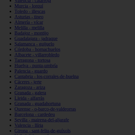
Valencia - catarroja
Murcia - lorquí
Toledo - illescas
Asturias - tineo
Almería - vícar
Melilla - melilla
Badajoz - montijo
Guadalajara - jadraque
Salamanca - guijuelo
Córdoba - hornachuelos
Albacete - villarrobledo
Tarragona - tortosa
Huelva - punta-umbría
Palencia - guardo
Cantabria - los-corrales-de-buelna
Cáceres - jerte
Zaragoza - ariza
Granada - galera
Lleida - alfarràs
Granada - guadahortuna
Ourense - o-barco-de-valdeorras
Barcelona - cardedeu
Sevilla - mairena-del-aljarafe
Valencia - llíria
Girona - sant-feliu-de-guíxols