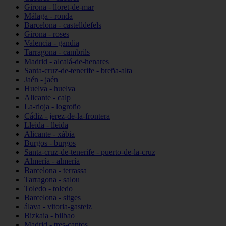
Girona - lloret-de-mar
Málaga - ronda
Barcelona - castelldefels
Girona - roses
Valencia - gandia
Tarragona - cambrils
Madrid - alcalá-de-henares
Santa-cruz-de-tenerife - breña-alta
Jaén - jaén
Huelva - huelva
Alicante - calp
La-rioja - logroño
Cádiz - jerez-de-la-frontera
Lleida - lleida
Alicante - xàbia
Burgos - burgos
Santa-cruz-de-tenerife - puerto-de-la-cruz
Almería - almería
Barcelona - terrassa
Tarragona - salou
Toledo - toledo
Barcelona - sitges
álava - vitoria-gasteiz
Bizkaia - bilbao
Madrid - tres-cantos