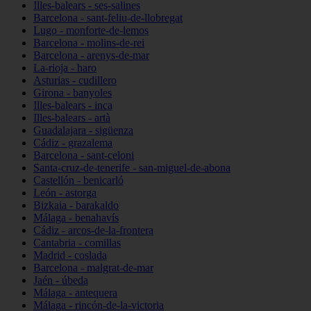
Illes-balears - ses-salines
Barcelona - sant-feliu-de-llobregat
Lugo - monforte-de-lemos
Barcelona - molins-de-rei
Barcelona - arenys-de-mar
La-rioja - haro
Asturias - cudillero
Girona - banyoles
Illes-balears - inca
Illes-balears - artà
Guadalajara - sigüenza
Cádiz - grazalema
Barcelona - sant-celoni
Santa-cruz-de-tenerife - san-miguel-de-abona
Castellón - benicarló
León - astorga
Bizkaia - barakaldo
Málaga - benahavís
Cádiz - arcos-de-la-frontera
Cantabria - comillas
Madrid - coslada
Barcelona - malgrat-de-mar
Jaén - úbeda
Málaga - antequera
Málaga - rincón-de-la-victoria