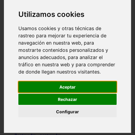
Valencia - valencia
Málaga - nerja
Utilizamos cookies
Girona - blanes
A-coruña - santiago-de-compostela
Málaga - marbella
Usamos cookies y otras técnicas de
Tarragona - tarragona
rastreo para mejorar tu experiencia de
Asturias - gijón
navegación en nuestra web, para
Girona - figueres
Alicante - santa-pola
mostrarte contenidos personalizados y
Madrid - leganés
anuncios adecuados, para analizar el
Almería - roquetas-de-mar
tráfico en nuestra web y para comprender
Girona - tossa-de-mar
Barcelona - sant-cugat-del-vallès
de donde llegan nuestros visitantes.
Alicante - l39alfàs-del-pi
Barcelona - vilanova-i-la-geltrú
Illes-balears - alcúdia
Aceptar
Castellón - peñíscola
Barcelona - mataró
Rechazar
ávila - ávila
Illes-balears - sant-antoni-de-portmany
Configurar
Illes-balears - sant-josep-de-sa-talaia
Tarragona - reus
Barcelona - badalona
Santa-cruz-de-tenerife - san-cristóbal-de-la-laguna