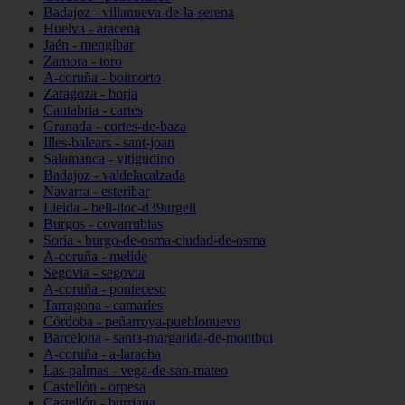
Badajoz - villanueva-de-la-serena
Huelva - aracena
Jaén - mengíbar
Zamora - toro
A-coruña - boimorto
Zaragoza - borja
Cantabria - cartes
Granada - cortes-de-baza
Illes-balears - sant-joan
Salamanca - vitigudino
Badajoz - valdelacalzada
Navarra - esteribar
Lleida - bell-lloc-d39urgell
Burgos - covarrubias
Soria - burgo-de-osma-ciudad-de-osma
A-coruña - melide
Segovia - segovia
A-coruña - ponteceso
Tarragona - camarles
Córdoba - peñarroya-pueblonuevo
Barcelona - santa-margarida-de-montbui
A-coruña - a-laracha
Las-palmas - vega-de-san-mateo
Castellón - orpesa
Castellón - burriana