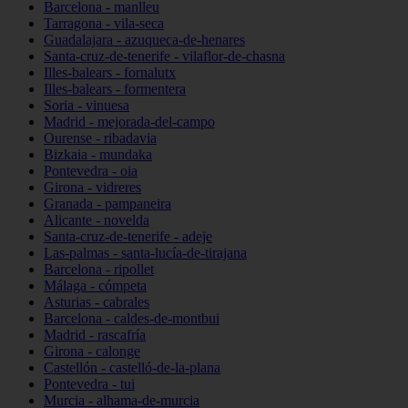
Barcelona - manlleu
Tarragona - vila-seca
Guadalajara - azuqueca-de-henares
Santa-cruz-de-tenerife - vilaflor-de-chasna
Illes-balears - fornalutx
Illes-balears - formentera
Soria - vinuesa
Madrid - mejorada-del-campo
Ourense - ribadavia
Bizkaia - mundaka
Pontevedra - oia
Girona - vidreres
Granada - pampaneira
Alicante - novelda
Santa-cruz-de-tenerife - adeje
Las-palmas - santa-lucía-de-tirajana
Barcelona - ripollet
Málaga - cómpeta
Asturias - cabrales
Barcelona - caldes-de-montbui
Madrid - rascafría
Girona - calonge
Castellón - castelló-de-la-plana
Pontevedra - tui
Murcia - alhama-de-murcia