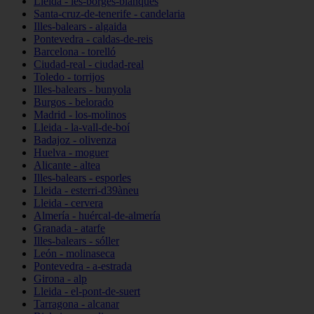
Lleida - les-borges-blanques
Santa-cruz-de-tenerife - candelaria
Illes-balears - algaida
Pontevedra - caldas-de-reis
Barcelona - torelló
Ciudad-real - ciudad-real
Toledo - torrijos
Illes-balears - bunyola
Burgos - belorado
Madrid - los-molinos
Lleida - la-vall-de-boí
Badajoz - olivenza
Huelva - moguer
Alicante - altea
Illes-balears - esporles
Lleida - esterri-d39àneu
Lleida - cervera
Almería - huércal-de-almería
Granada - atarfe
Illes-balears - sóller
León - molinaseca
Pontevedra - a-estrada
Girona - alp
Lleida - el-pont-de-suert
Tarragona - alcanar