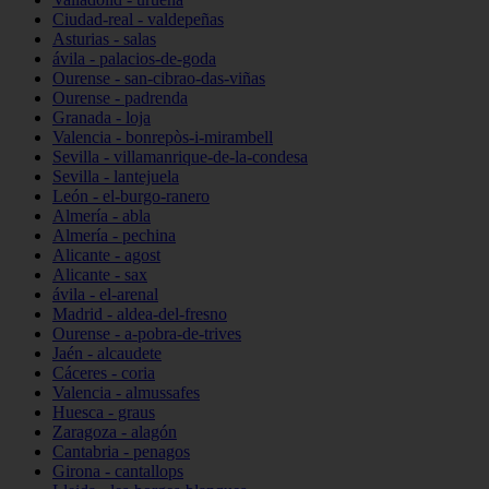
Ciudad-real - valdepeñas
Asturias - salas
ávila - palacios-de-goda
Ourense - san-cibrao-das-viñas
Ourense - padrenda
Granada - loja
Valencia - bonrepòs-i-mirambell
Sevilla - villamanrique-de-la-condesa
Sevilla - lantejuela
León - el-burgo-ranero
Almería - abla
Almería - pechina
Alicante - agost
Alicante - sax
ávila - el-arenal
Madrid - aldea-del-fresno
Ourense - a-pobra-de-trives
Jaén - alcaudete
Cáceres - coria
Valencia - almussafes
Huesca - graus
Zaragoza - alagón
Cantabria - penagos
Girona - cantallops