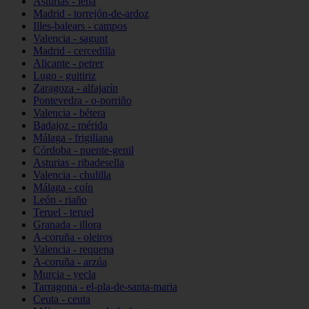
Asturias - lena
Madrid - torrejón-de-ardoz
Illes-balears - campos
Valencia - sagunt
Madrid - cercedilla
Alicante - petrer
Lugo - guitiriz
Zaragoza - alfajarín
Pontevedra - o-porriño
Valencia - bétera
Badajoz - mérida
Málaga - frigiliana
Córdoba - puente-genil
Asturias - ribadesella
Valencia - chulilla
Málaga - coín
León - riaño
Teruel - teruel
Granada - illora
A-coruña - oleiros
Valencia - requena
A-coruña - arzúa
Murcia - yecla
Tarragona - el-pla-de-santa-maria
Ceuta - ceuta