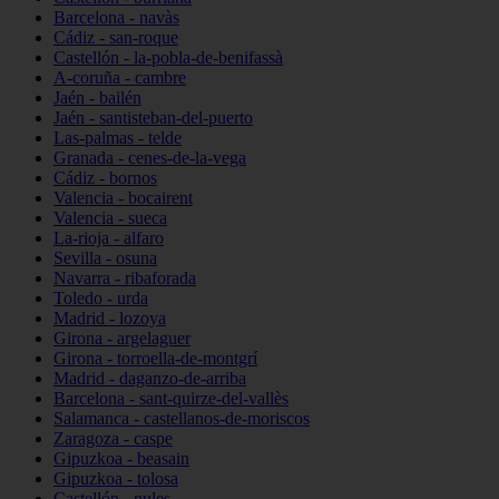
Barcelona - navàs
Cádiz - san-roque
Castellón - la-pobla-de-benifassà
A-coruña - cambre
Jaén - bailén
Jaén - santisteban-del-puerto
Las-palmas - telde
Granada - cenes-de-la-vega
Cádiz - bornos
Valencia - bocairent
Valencia - sueca
La-rioja - alfaro
Sevilla - osuna
Navarra - ribaforada
Toledo - urda
Madrid - lozoya
Girona - argelaguer
Girona - torroella-de-montgrí
Madrid - daganzo-de-arriba
Barcelona - sant-quirze-del-vallès
Salamanca - castellanos-de-moriscos
Zaragoza - caspe
Gipuzkoa - beasain
Gipuzkoa - tolosa
Castellón - nules