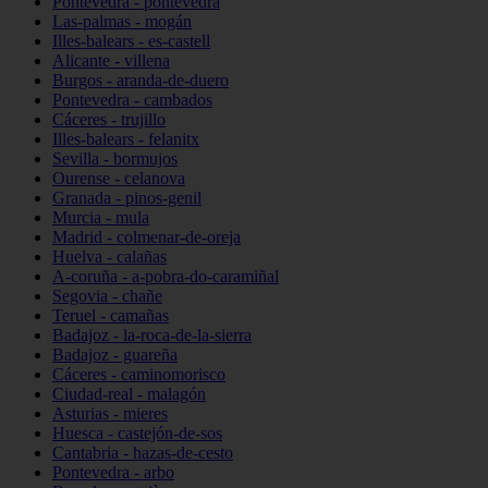
Pontevedra - pontevedra
Las-palmas - mogán
Illes-balears - es-castell
Alicante - villena
Burgos - aranda-de-duero
Pontevedra - cambados
Cáceres - trujillo
Illes-balears - felanitx
Sevilla - bormujos
Ourense - celanova
Granada - pinos-genil
Murcia - mula
Madrid - colmenar-de-oreja
Huelva - calañas
A-coruña - a-pobra-do-caramiñal
Segovia - chañe
Teruel - camañas
Badajoz - la-roca-de-la-sierra
Badajoz - guareña
Cáceres - caminomorisco
Ciudad-real - malagón
Asturias - mieres
Huesca - castejón-de-sos
Cantabria - hazas-de-cesto
Pontevedra - arbo