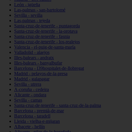
León - igüeña
Las-palmas - san-bartolomé
Sevilla - sevilla
Las-palmas - tejeda
Santa-cruz-de-tenerife - puntagorda
Santa-cruz-de-tenerife - la-orotava
Santa-cruz-de-tenerife - fasnia
Santa-cruz-de-tenerife - los-realejos
Valencia - el-puig-de-santa-maría
Valladolid - alaejos
Illes-balears - andratx
Illes-balears - banyalbufar
Barcelona - l39hospitalet-de-llobregat
Madrid - pelayos-de-la-presa
Madrid - galapagar
Sevilla - utrera
A-coruña - cedeira
Alicante - ondara
Sevilla - camas
Santa-cruz-de-tenerife - santa-cruz-de-la-palma
Barcelona - premià-de-mar
Barcelona - taradell
Lleida - vielha-e-mijaran
Albacete - hellín
Alicante - pilar-de-la-horadada