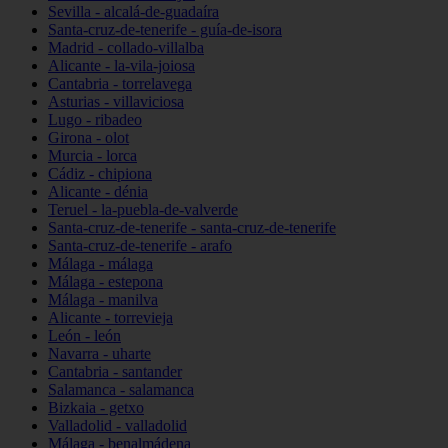
Sevilla - alcalá-de-guadaíra
Santa-cruz-de-tenerife - guía-de-isora
Madrid - collado-villalba
Alicante - la-vila-joiosa
Cantabria - torrelavega
Asturias - villaviciosa
Lugo - ribadeo
Girona - olot
Murcia - lorca
Cádiz - chipiona
Alicante - dénia
Teruel - la-puebla-de-valverde
Santa-cruz-de-tenerife - santa-cruz-de-tenerife
Santa-cruz-de-tenerife - arafo
Málaga - málaga
Málaga - estepona
Málaga - manilva
Alicante - torrevieja
León - león
Navarra - uharte
Cantabria - santander
Salamanca - salamanca
Bizkaia - getxo
Valladolid - valladolid
Málaga - benalmádena