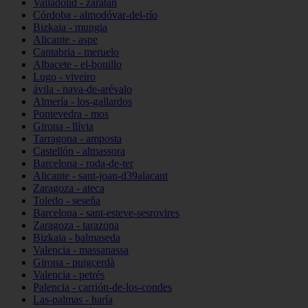
Valladolid - zaratán
Córdoba - almodóvar-del-río
Bizkaia - mungia
Alicante - aspe
Cantabria - meruelo
Albacete - el-bonillo
Lugo - viveiro
ávila - nava-de-arévalo
Almería - los-gallardos
Pontevedra - mos
Girona - llívia
Tarragona - amposta
Castellón - almassora
Barcelona - roda-de-ter
Alicante - sant-joan-d39alacant
Zaragoza - ateca
Toledo - seseña
Barcelona - sant-esteve-sesrovires
Zaragoza - tarazona
Bizkaia - balmaseda
Valencia - massanassa
Girona - puigcerdà
Valencia - petrés
Palencia - carrión-de-los-condes
Las-palmas - haría