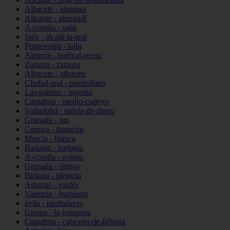
Albacete - almansa
Alicante - almoradí
A-coruña - sada
Jaén - alcalá-la-real
Pontevedra - lalín
Almería - huércal-overa
Zamora - zamora
Albacete - albacete
Ciudad-real - puertollano
Las-palmas - ingenio
Cantabria - medio-cudeyo
Valladolid - tudela-de-duero
Granada - jun
Cuenca - tarancón
Murcia - blanca
Badajoz - badajoz
A-coruña - o-pino
Granada - órgiva
Bizkaia - plentzia
Asturias - valdés
Valencia - burjassot
ávila - piedralaves
Girona - la-jonquera
Cantabria - cabezón-de-liébana