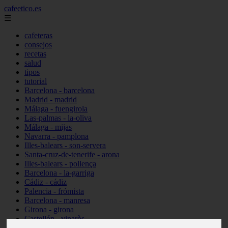
cafeetico.es
☰
cafeteras
consejos
recetas
salud
tipos
tutorial
Barcelona - barcelona
Madrid - madrid
Málaga - fuengirola
Las-palmas - la-oliva
Málaga - mijas
Navarra - pamplona
Illes-balears - son-servera
Santa-cruz-de-tenerife - arona
Illes-balears - pollença
Barcelona - la-garriga
Cádiz - cádiz
Palencia - frómista
Barcelona - manresa
Girona - girona
Castellón - vinaròs
Illes-balears - capdepera