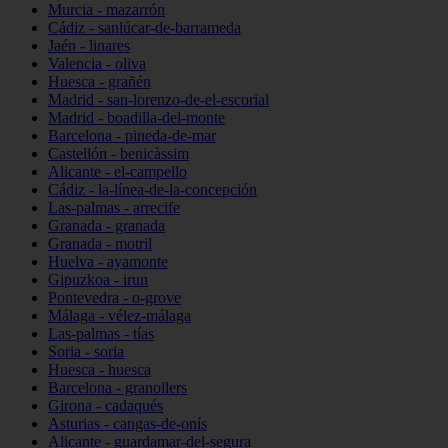
Murcia - mazarrón
Cádiz - sanlúcar-de-barrameda
Jaén - linares
Valencia - oliva
Huesca - grañén
Madrid - san-lorenzo-de-el-escorial
Madrid - boadilla-del-monte
Barcelona - pineda-de-mar
Castellón - benicàssim
Alicante - el-campello
Cádiz - la-línea-de-la-concepción
Las-palmas - arrecife
Granada - granada
Granada - motril
Huelva - ayamonte
Gipuzkoa - irun
Pontevedra - o-grove
Málaga - vélez-málaga
Las-palmas - tías
Soria - soria
Huesca - huesca
Barcelona - granollers
Girona - cadaqués
Asturias - cangas-de-onís
Alicante - guardamar-del-segura