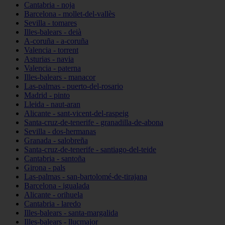
Cantabria - noja
Barcelona - mollet-del-vallès
Sevilla - tomares
Illes-balears - deià
A-coruña - a-coruña
Valencia - torrent
Asturias - navia
Valencia - paterna
Illes-balears - manacor
Las-palmas - puerto-del-rosario
Madrid - pinto
Lleida - naut-aran
Alicante - sant-vicent-del-raspeig
Santa-cruz-de-tenerife - granadilla-de-abona
Sevilla - dos-hermanas
Granada - salobreña
Santa-cruz-de-tenerife - santiago-del-teide
Cantabria - santoña
Girona - pals
Las-palmas - san-bartolomé-de-tirajana
Barcelona - igualada
Alicante - orihuela
Cantabria - laredo
Illes-balears - santa-margalida
Illes-balears - llucmajor