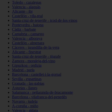
Toledo - cazalegas
Valencia - alaquàs
Alicante - ibi
Castellón - vila-real
Santa-cruz-de-tenerife - icod-de-los-vinos
Pontevedra - baiona
Cádiz - barbate
Cantabria - camargo
Valencia - alboraya
Castellón - almenara
Cáceres - jarandilla-de-la-vera
Alicante - finestrat
Santa-cruz-de-tenerife - tijarafe
Zamora - moraleja-del-vino
Gipuzkoa - ordizia
Madrid - parla
Barcelona - castellet-i-la-gornal
Sevilla - espartinas
Granada - las-gabias
Asturias - llanes
Salamanca - peñaranda-de-bracamonte
Barcelona - vilafranca-del-penedès
Navarra - tudela
A-coruña - miño
Valencia - aldaia