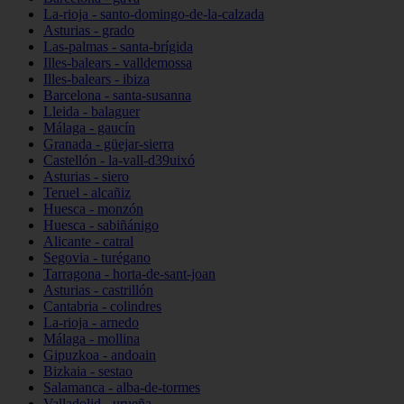
La-rioja - santo-domingo-de-la-calzada
Asturias - grado
Las-palmas - santa-brígida
Illes-balears - valldemossa
Illes-balears - ibiza
Barcelona - santa-susanna
Lleida - balaguer
Málaga - gaucín
Granada - güejar-sierra
Castellón - la-vall-d39uixó
Asturias - siero
Teruel - alcañiz
Huesca - monzón
Huesca - sabiñánigo
Alicante - catral
Segovia - turégano
Tarragona - horta-de-sant-joan
Asturias - castrillón
Cantabria - colindres
La-rioja - arnedo
Málaga - mollina
Gipuzkoa - andoain
Bizkaia - sestao
Salamanca - alba-de-tormes
Valladolid - urueña