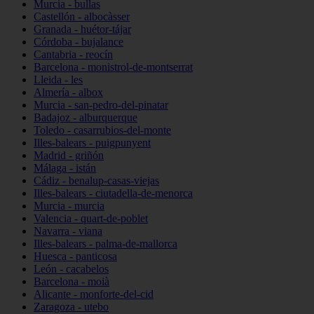
Murcia - bullas
Castellón - albocàsser
Granada - huétor-tájar
Córdoba - bujalance
Cantabria - reocín
Barcelona - monistrol-de-montserrat
Lleida - les
Almería - albox
Murcia - san-pedro-del-pinatar
Badajoz - alburquerque
Toledo - casarrubios-del-monte
Illes-balears - puigpunyent
Madrid - griñón
Málaga - istán
Cádiz - benalup-casas-viejas
Illes-balears - ciutadella-de-menorca
Murcia - murcia
Valencia - quart-de-poblet
Navarra - viana
Illes-balears - palma-de-mallorca
Huesca - panticosa
León - cacabelos
Barcelona - moià
Alicante - monforte-del-cid
Zaragoza - utebo