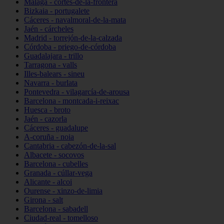
Málaga - cortes-de-la-frontera
Bizkaia - portugalete
Cáceres - navalmoral-de-la-mata
Jaén - cárcheles
Madrid - torrejón-de-la-calzada
Córdoba - priego-de-córdoba
Guadalajara - trillo
Tarragona - valls
Illes-balears - sineu
Navarra - burlata
Pontevedra - vilagarcía-de-arousa
Barcelona - montcada-i-reixac
Huesca - broto
Jaén - cazorla
Cáceres - guadalupe
A-coruña - noia
Cantabria - cabezón-de-la-sal
Albacete - socovos
Barcelona - cubelles
Granada - cúllar-vega
Alicante - alcoi
Ourense - xinzo-de-limia
Girona - salt
Barcelona - sabadell
Ciudad-real - tomelloso