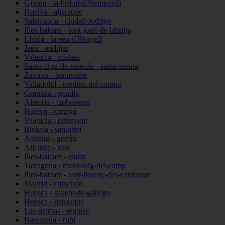
Girona - la-bisbal-d39empordà
Huelva - aljaraque
Salamanca - ciudad-rodrigo
Illes-balears - sant-joan-de-labritja
Lleida - la-seu-d39urgell
Jaén - andújar
Valencia - mislata
Santa-cruz-de-tenerife - santa-úrsula
Zamora - benavente
Valladolid - medina-del-campo
Granada - guadix
Almería - carboneras
Huelva - cartaya
Valencia - ontinyent
Bizkaia - santurtzi
Asturias - gozón
Alicante - xaló
Illes-balears - alaior
Tarragona - mont-roig-del-camp
Illes-balears - sant-llorenç-des-cardassar
Madrid - chinchón
Huesca - sallent-de-gállego
Huesca - benasque
Las-palmas - teguise
Barcelona - rubí