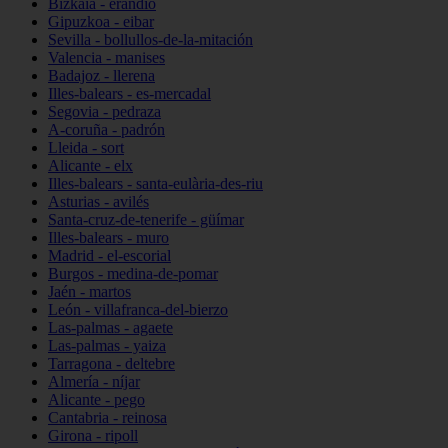
Bizkaia - erandio
Gipuzkoa - eibar
Sevilla - bollullos-de-la-mitación
Valencia - manises
Badajoz - llerena
Illes-balears - es-mercadal
Segovia - pedraza
A-coruña - padrón
Lleida - sort
Alicante - elx
Illes-balears - santa-eulària-des-riu
Asturias - avilés
Santa-cruz-de-tenerife - güímar
Illes-balears - muro
Madrid - el-escorial
Burgos - medina-de-pomar
Jaén - martos
León - villafranca-del-bierzo
Las-palmas - agaete
Las-palmas - yaiza
Tarragona - deltebre
Almería - níjar
Alicante - pego
Cantabria - reinosa
Girona - ripoll