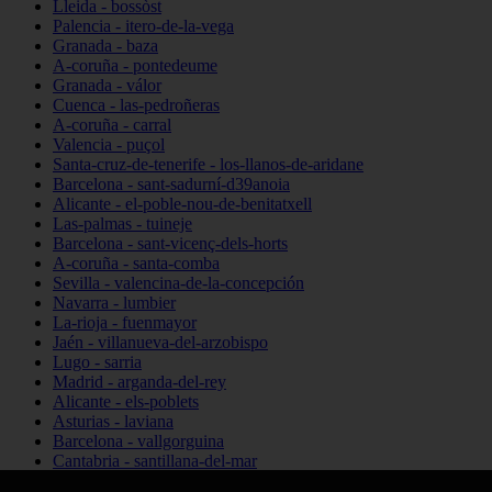
Lleida - bossòst
Palencia - itero-de-la-vega
Granada - baza
A-coruña - pontedeume
Granada - válor
Cuenca - las-pedroñeras
A-coruña - carral
Valencia - puçol
Santa-cruz-de-tenerife - los-llanos-de-aridane
Barcelona - sant-sadurní-d39anoia
Alicante - el-poble-nou-de-benitatxell
Las-palmas - tuineje
Barcelona - sant-vicenç-dels-horts
A-coruña - santa-comba
Sevilla - valencina-de-la-concepción
Navarra - lumbier
La-rioja - fuenmayor
Jaén - villanueva-del-arzobispo
Lugo - sarria
Madrid - arganda-del-rey
Alicante - els-poblets
Asturias - laviana
Barcelona - vallgorguina
Cantabria - santillana-del-mar
Zamora - santa-maría-de-la-vega