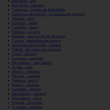
Barcelona - teià
Barcelona - casserres
Tarragona - la-torre-de-fontaubella
Santa-cruz-de-tenerife - la-matanza-de-acentejo
Almería - enix
Granada - castril
Castellón - altura
Valencia - picanya
Badajoz - san-vicente-de-alcántara
Cáceres - malpartida-de-cáceres
Santa-cruz-de-tenerife - frontera
Toledo - las-ventas-de-retamosa
Teruel - alcorisa
Zaragoza - zaragoza
Illes-balears - maó-mahón
Sevilla - pilas
Murcia - cartagena
Navarra - castejón
Valencia - sedaví
Huesca - sariñena
Cantabria - limpias
Illes-balears - santanyí
Illes-balears - selva
Segovia - el-espinar
A-coruña - negreira