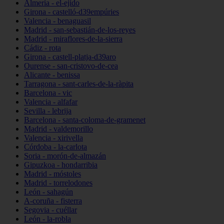
Almería - el-ejido
Girona - castelló-d39empúries
Valencia - benaguasil
Madrid - san-sebastián-de-los-reyes
Madrid - miraflores-de-la-sierra
Cádiz - rota
Girona - castell-platja-d39aro
Ourense - san-cristovo-de-cea
Alicante - benissa
Tarragona - sant-carles-de-la-ràpita
Barcelona - vic
Valencia - alfafar
Sevilla - lebrija
Barcelona - santa-coloma-de-gramenet
Madrid - valdemorillo
Valencia - xirivella
Córdoba - la-carlota
Soria - morón-de-almazán
Gipuzkoa - hondarribia
Madrid - móstoles
Madrid - torrelodones
León - sahagún
A-coruña - fisterra
Segovia - cuéllar
León - la-robla