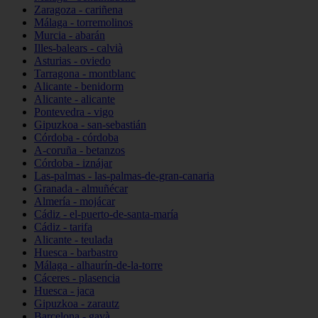
Zaragoza - cariñena
Málaga - torremolinos
Murcia - abarán
Illes-balears - calvià
Asturias - oviedo
Tarragona - montblanc
Alicante - benidorm
Alicante - alicante
Pontevedra - vigo
Gipuzkoa - san-sebastián
Córdoba - córdoba
A-coruña - betanzos
Córdoba - iznájar
Las-palmas - las-palmas-de-gran-canaria
Granada - almuñécar
Almería - mojácar
Cádiz - el-puerto-de-santa-maría
Cádiz - tarifa
Alicante - teulada
Huesca - barbastro
Málaga - alhaurín-de-la-torre
Cáceres - plasencia
Huesca - jaca
Gipuzkoa - zarautz
Barcelona - gavà