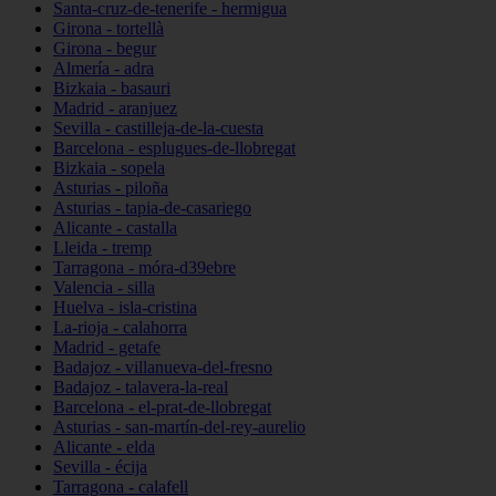
Santa-cruz-de-tenerife - hermigua
Girona - tortellà
Girona - begur
Almería - adra
Bizkaia - basauri
Madrid - aranjuez
Sevilla - castilleja-de-la-cuesta
Barcelona - esplugues-de-llobregat
Bizkaia - sopela
Asturias - piloña
Asturias - tapia-de-casariego
Alicante - castalla
Lleida - tremp
Tarragona - móra-d39ebre
Valencia - silla
Huelva - isla-cristina
La-rioja - calahorra
Madrid - getafe
Badajoz - villanueva-del-fresno
Badajoz - talavera-la-real
Barcelona - el-prat-de-llobregat
Asturias - san-martín-del-rey-aurelio
Alicante - elda
Sevilla - écija
Tarragona - calafell