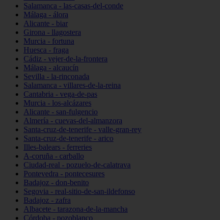
Salamanca - las-casas-del-conde
Málaga - álora
Alicante - biar
Girona - llagostera
Murcia - fortuna
Huesca - fraga
Cádiz - vejer-de-la-frontera
Málaga - alcaucín
Sevilla - la-rinconada
Salamanca - villares-de-la-reina
Cantabria - vega-de-pas
Murcia - los-alcázares
Alicante - san-fulgencio
Almería - cuevas-del-almanzora
Santa-cruz-de-tenerife - valle-gran-rey
Santa-cruz-de-tenerife - arico
Illes-balears - ferreries
A-coruña - carballo
Ciudad-real - pozuelo-de-calatrava
Pontevedra - pontecesures
Badajoz - don-benito
Segovia - real-sitio-de-san-ildefonso
Badajoz - zafra
Albacete - tarazona-de-la-mancha
Córdoba - pozoblanco