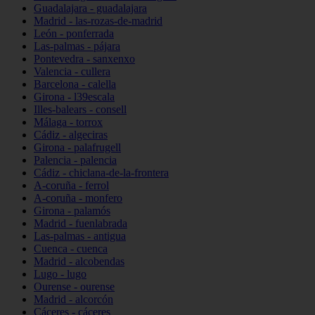
Guadalajara - guadalajara
Madrid - las-rozas-de-madrid
León - ponferrada
Las-palmas - pájara
Pontevedra - sanxenxo
Valencia - cullera
Barcelona - calella
Girona - l39escala
Illes-balears - consell
Málaga - torrox
Cádiz - algeciras
Girona - palafrugell
Palencia - palencia
Cádiz - chiclana-de-la-frontera
A-coruña - ferrol
A-coruña - monfero
Girona - palamós
Madrid - fuenlabrada
Las-palmas - antigua
Cuenca - cuenca
Madrid - alcobendas
Lugo - lugo
Ourense - ourense
Madrid - alcorcón
Cáceres - cáceres