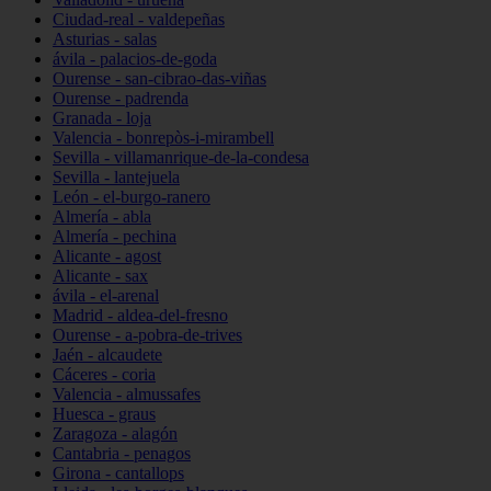
Ciudad-real - valdepeñas
Asturias - salas
ávila - palacios-de-goda
Ourense - san-cibrao-das-viñas
Ourense - padrenda
Granada - loja
Valencia - bonrepòs-i-mirambell
Sevilla - villamanrique-de-la-condesa
Sevilla - lantejuela
León - el-burgo-ranero
Almería - abla
Almería - pechina
Alicante - agost
Alicante - sax
ávila - el-arenal
Madrid - aldea-del-fresno
Ourense - a-pobra-de-trives
Jaén - alcaudete
Cáceres - coria
Valencia - almussafes
Huesca - graus
Zaragoza - alagón
Cantabria - penagos
Girona - cantallops