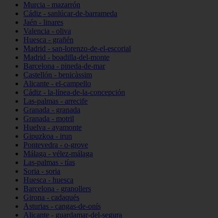
Murcia - mazarrón
Cádiz - sanlúcar-de-barrameda
Jaén - linares
Valencia - oliva
Huesca - grañén
Madrid - san-lorenzo-de-el-escorial
Madrid - boadilla-del-monte
Barcelona - pineda-de-mar
Castellón - benicàssim
Alicante - el-campello
Cádiz - la-línea-de-la-concepción
Las-palmas - arrecife
Granada - granada
Granada - motril
Huelva - ayamonte
Gipuzkoa - irun
Pontevedra - o-grove
Málaga - vélez-málaga
Las-palmas - tías
Soria - soria
Huesca - huesca
Barcelona - granollers
Girona - cadaqués
Asturias - cangas-de-onís
Alicante - guardamar-del-segura