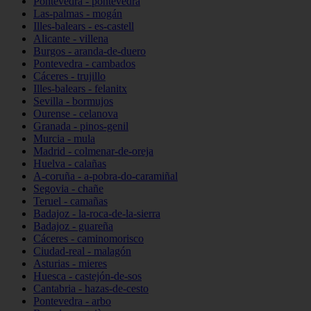
Pontevedra - pontevedra
Las-palmas - mogán
Illes-balears - es-castell
Alicante - villena
Burgos - aranda-de-duero
Pontevedra - cambados
Cáceres - trujillo
Illes-balears - felanitx
Sevilla - bormujos
Ourense - celanova
Granada - pinos-genil
Murcia - mula
Madrid - colmenar-de-oreja
Huelva - calañas
A-coruña - a-pobra-do-caramiñal
Segovia - chañe
Teruel - camañas
Badajoz - la-roca-de-la-sierra
Badajoz - guareña
Cáceres - caminomorisco
Ciudad-real - malagón
Asturias - mieres
Huesca - castejón-de-sos
Cantabria - hazas-de-cesto
Pontevedra - arbo