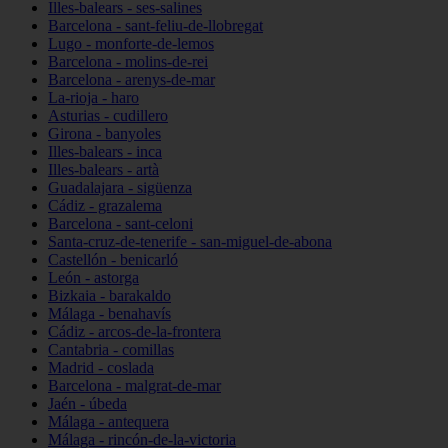
Illes-balears - ses-salines
Barcelona - sant-feliu-de-llobregat
Lugo - monforte-de-lemos
Barcelona - molins-de-rei
Barcelona - arenys-de-mar
La-rioja - haro
Asturias - cudillero
Girona - banyoles
Illes-balears - inca
Illes-balears - artà
Guadalajara - sigüenza
Cádiz - grazalema
Barcelona - sant-celoni
Santa-cruz-de-tenerife - san-miguel-de-abona
Castellón - benicarló
León - astorga
Bizkaia - barakaldo
Málaga - benahavís
Cádiz - arcos-de-la-frontera
Cantabria - comillas
Madrid - coslada
Barcelona - malgrat-de-mar
Jaén - úbeda
Málaga - antequera
Málaga - rincón-de-la-victoria