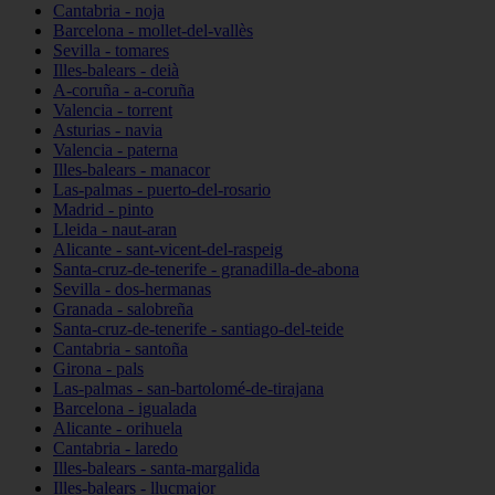
Cantabria - noja
Barcelona - mollet-del-vallès
Sevilla - tomares
Illes-balears - deià
A-coruña - a-coruña
Valencia - torrent
Asturias - navia
Valencia - paterna
Illes-balears - manacor
Las-palmas - puerto-del-rosario
Madrid - pinto
Lleida - naut-aran
Alicante - sant-vicent-del-raspeig
Santa-cruz-de-tenerife - granadilla-de-abona
Sevilla - dos-hermanas
Granada - salobreña
Santa-cruz-de-tenerife - santiago-del-teide
Cantabria - santoña
Girona - pals
Las-palmas - san-bartolomé-de-tirajana
Barcelona - igualada
Alicante - orihuela
Cantabria - laredo
Illes-balears - santa-margalida
Illes-balears - llucmajor