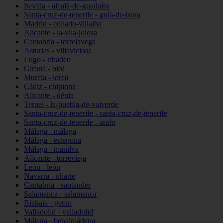
Sevilla - alcalá-de-guadaíra
Santa-cruz-de-tenerife - guía-de-isora
Madrid - collado-villalba
Alicante - la-vila-joiosa
Cantabria - torrelavega
Asturias - villaviciosa
Lugo - ribadeo
Girona - olot
Murcia - lorca
Cádiz - chipiona
Alicante - dénia
Teruel - la-puebla-de-valverde
Santa-cruz-de-tenerife - santa-cruz-de-tenerife
Santa-cruz-de-tenerife - arafo
Málaga - málaga
Málaga - estepona
Málaga - manilva
Alicante - torrevieja
León - león
Navarra - uharte
Cantabria - santander
Salamanca - salamanca
Bizkaia - getxo
Valladolid - valladolid
Málaga - benalmádena