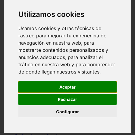
Valencia - valencia
Málaga - nerja
Utilizamos cookies
Girona - blanes
A-coruña - santiago-de-compostela
Málaga - marbella
Usamos cookies y otras técnicas de
Tarragona - tarragona
rastreo para mejorar tu experiencia de
Asturias - gijón
navegación en nuestra web, para
Girona - figueres
Alicante - santa-pola
mostrarte contenidos personalizados y
Madrid - leganés
anuncios adecuados, para analizar el
Almería - roquetas-de-mar
tráfico en nuestra web y para comprender
Girona - tossa-de-mar
Barcelona - sant-cugat-del-vallès
de donde llegan nuestros visitantes.
Alicante - l39alfàs-del-pi
Barcelona - vilanova-i-la-geltrú
Illes-balears - alcúdia
Aceptar
Castellón - peñíscola
Barcelona - mataró
Rechazar
ávila - ávila
Illes-balears - sant-antoni-de-portmany
Configurar
Illes-balears - sant-josep-de-sa-talaia
Tarragona - reus
Barcelona - badalona
Santa-cruz-de-tenerife - san-cristóbal-de-la-laguna