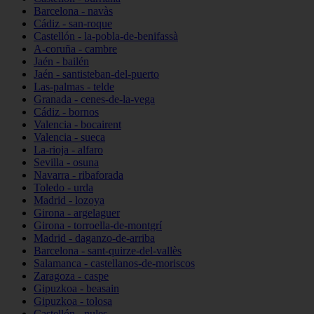
Barcelona - navàs
Cádiz - san-roque
Castellón - la-pobla-de-benifassà
A-coruña - cambre
Jaén - bailén
Jaén - santisteban-del-puerto
Las-palmas - telde
Granada - cenes-de-la-vega
Cádiz - bornos
Valencia - bocairent
Valencia - sueca
La-rioja - alfaro
Sevilla - osuna
Navarra - ribaforada
Toledo - urda
Madrid - lozoya
Girona - argelaguer
Girona - torroella-de-montgrí
Madrid - daganzo-de-arriba
Barcelona - sant-quirze-del-vallès
Salamanca - castellanos-de-moriscos
Zaragoza - caspe
Gipuzkoa - beasain
Gipuzkoa - tolosa
Castellón - nules