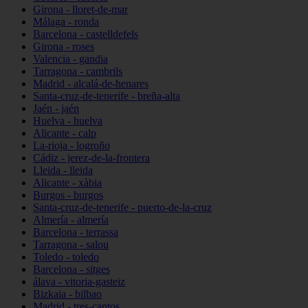
Girona - lloret-de-mar
Málaga - ronda
Barcelona - castelldefels
Girona - roses
Valencia - gandia
Tarragona - cambrils
Madrid - alcalá-de-henares
Santa-cruz-de-tenerife - breña-alta
Jaén - jaén
Huelva - huelva
Alicante - calp
La-rioja - logroño
Cádiz - jerez-de-la-frontera
Lleida - lleida
Alicante - xàbia
Burgos - burgos
Santa-cruz-de-tenerife - puerto-de-la-cruz
Almería - almería
Barcelona - terrassa
Tarragona - salou
Toledo - toledo
Barcelona - sitges
álava - vitoria-gasteiz
Bizkaia - bilbao
Madrid - tres-cantos