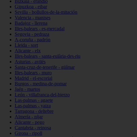
Bizkaia - erandio
Gipuzkoa - eibar
Sevilla - bollullos-de-la-mitación
Valencia - manises
Badajoz - llerena
Illes-balears - es-mercadal
Segovia - pedraza
A-coruña - padrón
Lleida - sort
Alicante - elx
Illes-balears - santa-eulària-des-riu
Asturias - avilés
Santa-cruz-de-tenerife - güímar
Illes-balears - muro
Madrid - el-escorial
Burgos - medina-de-pomar
Jaén - martos
León - villafranca-del-bierzo
Las-palmas - agaete
Las-palmas - yaiza
Tarragona - deltebre
Almería - níjar
Alicante - pego
Cantabria - reinosa
Girona - ripoll