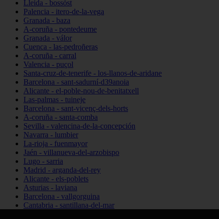
Lleida - bossòst
Palencia - itero-de-la-vega
Granada - baza
A-coruña - pontedeume
Granada - válor
Cuenca - las-pedroñeras
A-coruña - carral
Valencia - puçol
Santa-cruz-de-tenerife - los-llanos-de-aridane
Barcelona - sant-sadurní-d39anoia
Alicante - el-poble-nou-de-benitatxell
Las-palmas - tuineje
Barcelona - sant-vicenç-dels-horts
A-coruña - santa-comba
Sevilla - valencina-de-la-concepción
Navarra - lumbier
La-rioja - fuenmayor
Jaén - villanueva-del-arzobispo
Lugo - sarria
Madrid - arganda-del-rey
Alicante - els-poblets
Asturias - laviana
Barcelona - vallgorguina
Cantabria - santillana-del-mar
Zamora - santa-maría-de-la-vega