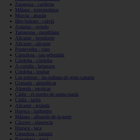
Zaragoza - cariñena
Málaga - torremolinos
Murcia - abarán
Illes-balears - calvià
Asturias - oviedo
Tarragona - montblanc
Alicante - benidorm
Alicante - alicante
Pontevedra - vigo
Gipuzkoa - san-sebastián
Córdoba - córdoba
A-coruña - betanzos
Córdoba - iznájar
Las-palmas - las-palmas-de-gran-canaria
Granada - almuñécar
Almería - mojácar
Cádiz - el-puerto-de-santa-maría
Cádiz - tarifa
Alicante - teulada
Huesca - barbastro
Málaga - alhaurín-de-la-torre
Cáceres - plasencia
Huesca - jaca
Gipuzkoa - zarautz
Barcelona - gavà