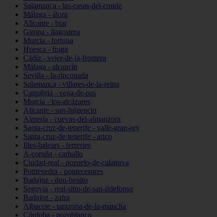
Salamanca - las-casas-del-conde
Málaga - álora
Alicante - biar
Girona - llagostera
Murcia - fortuna
Huesca - fraga
Cádiz - vejer-de-la-frontera
Málaga - alcaucín
Sevilla - la-rinconada
Salamanca - villares-de-la-reina
Cantabria - vega-de-pas
Murcia - los-alcázares
Alicante - san-fulgencio
Almería - cuevas-del-almanzora
Santa-cruz-de-tenerife - valle-gran-rey
Santa-cruz-de-tenerife - arico
Illes-balears - ferreries
A-coruña - carballo
Ciudad-real - pozuelo-de-calatrava
Pontevedra - pontecesures
Badajoz - don-benito
Segovia - real-sitio-de-san-ildefonso
Badajoz - zafra
Albacete - tarazona-de-la-mancha
Córdoba - pozoblanco