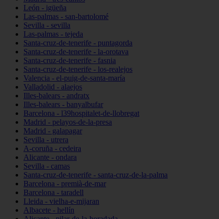
León - igüeña
Las-palmas - san-bartolomé
Sevilla - sevilla
Las-palmas - tejeda
Santa-cruz-de-tenerife - puntagorda
Santa-cruz-de-tenerife - la-orotava
Santa-cruz-de-tenerife - fasnia
Santa-cruz-de-tenerife - los-realejos
Valencia - el-puig-de-santa-maría
Valladolid - alaejos
Illes-balears - andratx
Illes-balears - banyalbufar
Barcelona - l39hospitalet-de-llobregat
Madrid - pelayos-de-la-presa
Madrid - galapagar
Sevilla - utrera
A-coruña - cedeira
Alicante - ondara
Sevilla - camas
Santa-cruz-de-tenerife - santa-cruz-de-la-palma
Barcelona - premià-de-mar
Barcelona - taradell
Lleida - vielha-e-mijaran
Albacete - hellín
Alicante - pilar-de-la-horadada