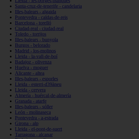
Lleida - les-borges-blanques
Santa-cruz-de-tenerife - candelaria
Illes-balears - algaida
Pontevedra - caldas-de-reis
Barcelona - torelló
Ciudad-real - ciudad-real
Toledo - torrijos
Illes-balears - bunyola
Burgos - belorado
Madrid - los-molinos
Lleida - la-vall-de-boí
Badajoz - olivenza
Huelva - moguer
Alicante - altea
Illes-balears - esporles
Lleida - esterri-d39àneu
Lleida - cervera
Almería - huércal-de-almería
Granada - atarfe
Illes-balears - sóller
León - molinaseca
Pontevedra - a-estrada
Girona - alp
Lleida - el-pont-de-suert
Tarragona - alcanar