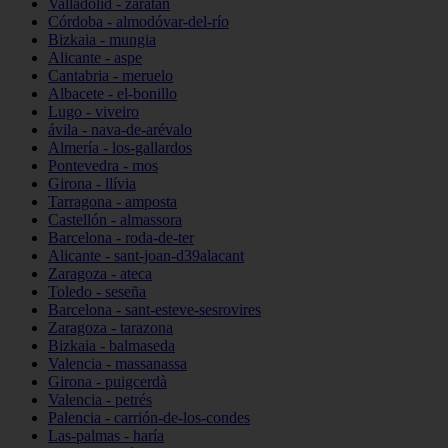
Valladolid - zaratán
Córdoba - almodóvar-del-río
Bizkaia - mungia
Alicante - aspe
Cantabria - meruelo
Albacete - el-bonillo
Lugo - viveiro
ávila - nava-de-arévalo
Almería - los-gallardos
Pontevedra - mos
Girona - llívia
Tarragona - amposta
Castellón - almassora
Barcelona - roda-de-ter
Alicante - sant-joan-d39alacant
Zaragoza - ateca
Toledo - seseña
Barcelona - sant-esteve-sesrovires
Zaragoza - tarazona
Bizkaia - balmaseda
Valencia - massanassa
Girona - puigcerdà
Valencia - petrés
Palencia - carrión-de-los-condes
Las-palmas - haría