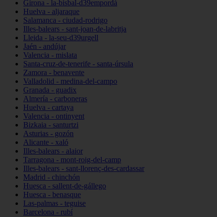
Girona - la-bisbal-d39empordà
Huelva - aljaraque
Salamanca - ciudad-rodrigo
Illes-balears - sant-joan-de-labritja
Lleida - la-seu-d39urgell
Jaén - andújar
Valencia - mislata
Santa-cruz-de-tenerife - santa-úrsula
Zamora - benavente
Valladolid - medina-del-campo
Granada - guadix
Almería - carboneras
Huelva - cartaya
Valencia - ontinyent
Bizkaia - santurtzi
Asturias - gozón
Alicante - xaló
Illes-balears - alaior
Tarragona - mont-roig-del-camp
Illes-balears - sant-llorenç-des-cardassar
Madrid - chinchón
Huesca - sallent-de-gállego
Huesca - benasque
Las-palmas - teguise
Barcelona - rubí