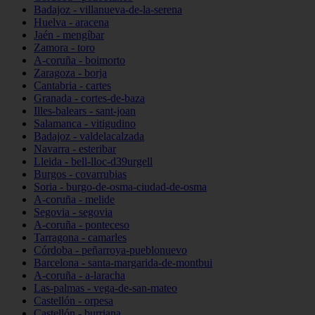
Badajoz - villanueva-de-la-serena
Huelva - aracena
Jaén - mengíbar
Zamora - toro
A-coruña - boimorto
Zaragoza - borja
Cantabria - cartes
Granada - cortes-de-baza
Illes-balears - sant-joan
Salamanca - vitigudino
Badajoz - valdelacalzada
Navarra - esteribar
Lleida - bell-lloc-d39urgell
Burgos - covarrubias
Soria - burgo-de-osma-ciudad-de-osma
A-coruña - melide
Segovia - segovia
A-coruña - ponteceso
Tarragona - camarles
Córdoba - peñarroya-pueblonuevo
Barcelona - santa-margarida-de-montbui
A-coruña - a-laracha
Las-palmas - vega-de-san-mateo
Castellón - orpesa
Castellón - burriana