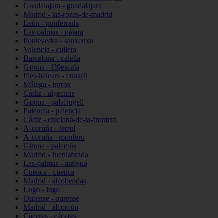
Guadalajara - guadalajara
Madrid - las-rozas-de-madrid
León - ponferrada
Las-palmas - pájara
Pontevedra - sanxenxo
Valencia - cullera
Barcelona - calella
Girona - l39escala
Illes-balears - consell
Málaga - torrox
Cádiz - algeciras
Girona - palafrugell
Palencia - palencia
Cádiz - chiclana-de-la-frontera
A-coruña - ferrol
A-coruña - monfero
Girona - palamós
Madrid - fuenlabrada
Las-palmas - antigua
Cuenca - cuenca
Madrid - alcobendas
Lugo - lugo
Ourense - ourense
Madrid - alcorcón
Cáceres - cáceres