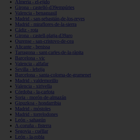
Almería - el-ejido
Girona - castelló-d39empúries
Valencia - benaguasil
Madrid - san-sebastián-de-los-reyes
Madrid - miraflores-de-la-sierra
Cádiz - rota
Girona - castell-platja-d39aro
Ourense - san-cristovo-de-cea
Alicante - benissa
Tarragona - sant-carles-de-la-ràpita
Barcelona - vic
Valencia - alfafar
Sevilla - lebrija
Barcelona - santa-coloma-de-gramenet
Madrid - valdemorillo
Valencia - xirivella
Córdoba - la-carlota
Soria - morón-de-almazán
Gipuzkoa - hondarribia
Madrid - móstoles
Madrid - torrelodones
León - sahagún
A-coruña - fisterra
Segovia - cuéllar
León - la-robla