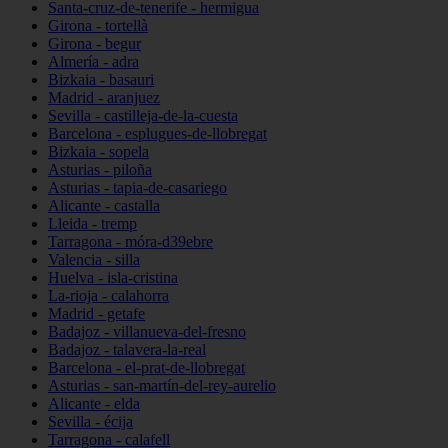
Santa-cruz-de-tenerife - hermigua
Girona - tortellà
Girona - begur
Almería - adra
Bizkaia - basauri
Madrid - aranjuez
Sevilla - castilleja-de-la-cuesta
Barcelona - esplugues-de-llobregat
Bizkaia - sopela
Asturias - piloña
Asturias - tapia-de-casariego
Alicante - castalla
Lleida - tremp
Tarragona - móra-d39ebre
Valencia - silla
Huelva - isla-cristina
La-rioja - calahorra
Madrid - getafe
Badajoz - villanueva-del-fresno
Badajoz - talavera-la-real
Barcelona - el-prat-de-llobregat
Asturias - san-martín-del-rey-aurelio
Alicante - elda
Sevilla - écija
Tarragona - calafell