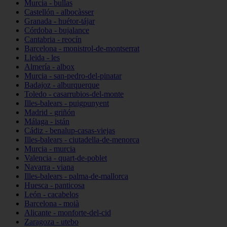
Murcia - bullas
Castellón - albocàsser
Granada - huétor-tájar
Córdoba - bujalance
Cantabria - reocín
Barcelona - monistrol-de-montserrat
Lleida - les
Almería - albox
Murcia - san-pedro-del-pinatar
Badajoz - alburquerque
Toledo - casarrubios-del-monte
Illes-balears - puigpunyent
Madrid - griñón
Málaga - istán
Cádiz - benalup-casas-viejas
Illes-balears - ciutadella-de-menorca
Murcia - murcia
Valencia - quart-de-poblet
Navarra - viana
Illes-balears - palma-de-mallorca
Huesca - panticosa
León - cacabelos
Barcelona - moià
Alicante - monforte-del-cid
Zaragoza - utebo