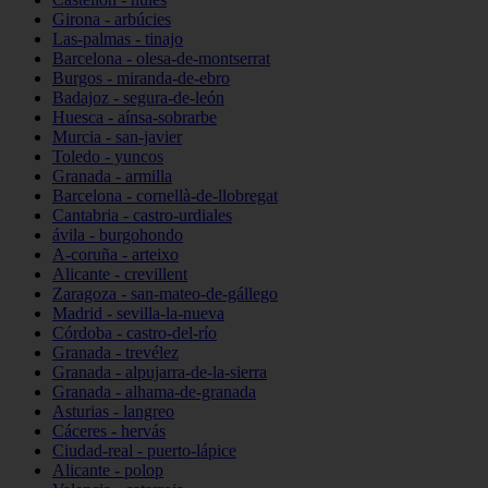
Girona - arbúcies
Las-palmas - tinajo
Barcelona - olesa-de-montserrat
Burgos - miranda-de-ebro
Badajoz - segura-de-león
Huesca - aínsa-sobrarbe
Murcia - san-javier
Toledo - yuncos
Granada - armilla
Barcelona - cornellà-de-llobregat
Cantabria - castro-urdiales
ávila - burgohondo
A-coruña - arteixo
Alicante - crevillent
Zaragoza - san-mateo-de-gállego
Madrid - sevilla-la-nueva
Córdoba - castro-del-río
Granada - trevélez
Granada - alpujarra-de-la-sierra
Granada - alhama-de-granada
Asturias - langreo
Cáceres - hervás
Ciudad-real - puerto-lápice
Alicante - polop