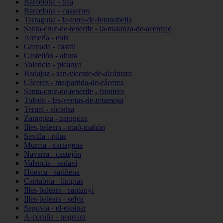
Barcelona - teià
Barcelona - casserres
Tarragona - la-torre-de-fontaubella
Santa-cruz-de-tenerife - la-matanza-de-acentejo
Almería - enix
Granada - castril
Castellón - altura
Valencia - picanya
Badajoz - san-vicente-de-alcántara
Cáceres - malpartida-de-cáceres
Santa-cruz-de-tenerife - frontera
Toledo - las-ventas-de-retamosa
Teruel - alcorisa
Zaragoza - zaragoza
Illes-balears - maó-mahón
Sevilla - pilas
Murcia - cartagena
Navarra - castejón
Valencia - sedaví
Huesca - sariñena
Cantabria - limpias
Illes-balears - santanyí
Illes-balears - selva
Segovia - el-espinar
A-coruña - negreira