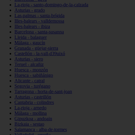
La-rioja - santo-domingo-de-la-calzada
Asturias - grado
Las-palmas - santa-brígida
Illes-balears - valldemossa
Illes-balears - ibiza
Barcelona - santa-susanna
Lleida - balaguer
Málaga - gaucín
Granada - güejar-sierra
Castellón - la-vall-d39uixó
Asturias - siero
Teruel - alcañiz
Huesca - monzón
Huesca - sabiñánigo
Alicante - catral
Segovia - turégano
Tarragona - horta-de-sant-joan
Asturias - castrillón
Cantabria - colindres
La-rioja - arnedo
Málaga - mollina
Gipuzkoa - andoain
Bizkaia - sestao
Salamanca - alba-de-tormes
Valladolid - urueña