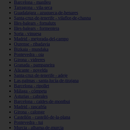
Barcelona - manlleu
Tarragona - vila-seca
Guadalajara - azuqueca-de-henares
Santa-cruz-de-tenerife - vilaflor-de-chasna
Illes-balears - fornalutx
Illes-balears - formentera
Soria - vinuesa
Madrid - mejorada-del-campo
Ourense - ribadavia
Bizkaia - mundaka
Pontevedra - oia
Girona - vidreres
Granada - pampaneira
Alicante - novelda
Santa-cruz-de-tenerife - adeje
Las-palmas - santa-lucía-de-tirajana
Barcelona - ripollet
Málaga - cómpeta
Asturias - cabrales
Barcelona - caldes-de-montbui
Madrid - rascafría
Girona - calonge
Castellón - castelló-de-la-plana
Pontevedra - tui
Murcia - alhama-de-murcia