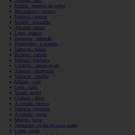
Asturias - lena
Madrid - torrejón-de-ardoz
Illes-balears - campos
Valencia - sagunt
Madrid - cercedilla
Alicante - petrer
Lugo - guitiriz
Zaragoza - alfajarín
Pontevedra - o-porriño
Valencia - bétera
Badajoz - mérida
Málaga - frigiliana
Córdoba - puente-genil
Asturias - ribadesella
Valencia - chulilla
Málaga - coín
León - riaño
Teruel - teruel
Granada - illora
A-coruña - oleiros
Valencia - requena
A-coruña - arzúa
Murcia - yecla
Tarragona - el-pla-de-santa-maria
Ceuta - ceuta