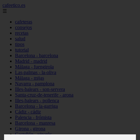
cafeetico.es
☰
cafeteras
consejos
recetas
salud
tipos
tutorial
Barcelona - barcelona
Madrid - madrid
Málaga - fuengirola
Las-palmas - la-oliva
Málaga - mijas
Navarra - pamplona
Illes-balears - son-servera
Santa-cruz-de-tenerife - arona
Illes-balears - pollença
Barcelona - la-garriga
Cádiz - cádiz
Palencia - frómista
Barcelona - manresa
Girona - girona
Castellón - vinaròs
Illes-balears - capdepera