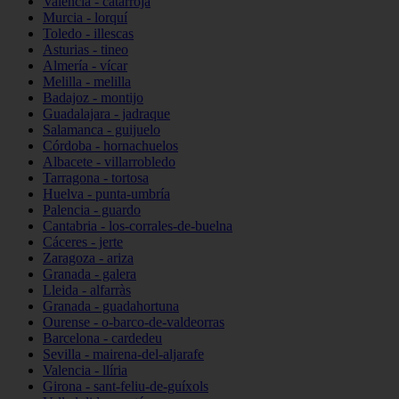
Valencia - catarroja
Murcia - lorquí
Toledo - illescas
Asturias - tineo
Almería - vícar
Melilla - melilla
Badajoz - montijo
Guadalajara - jadraque
Salamanca - guijuelo
Córdoba - hornachuelos
Albacete - villarrobledo
Tarragona - tortosa
Huelva - punta-umbría
Palencia - guardo
Cantabria - los-corrales-de-buelna
Cáceres - jerte
Zaragoza - ariza
Granada - galera
Lleida - alfarràs
Granada - guadahortuna
Ourense - o-barco-de-valdeorras
Barcelona - cardedeu
Sevilla - mairena-del-aljarafe
Valencia - llíria
Girona - sant-feliu-de-guíxols