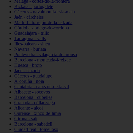
Málaga - cortes-de-la-frontera
Bizkaia - portugalete
Cáceres - navalmoral-de-la-mata
Jaén - cárcheles
Madrid - torrejón-de-la-calzada
Córdoba - priego-de-córdoba
Guadalajara - trillo
Tarragona - valls
Illes-balears - sineu
Navarra - burlata
Pontevedra - vilagarcía-de-arousa
Barcelona - montcada-i-reixac
Huesca - broto
Jaén - cazorla
Cáceres - guadalupe
A-coruña - noia
Cantabria - cabezón-de-la-sal
Albacete - socovos
Barcelona - cubelles
Granada - cúllar-vega
Alicante - alcoi
Ourense - xinzo-de-limia
Girona - salt
Barcelona - sabadell
Ciudad-real - tomelloso