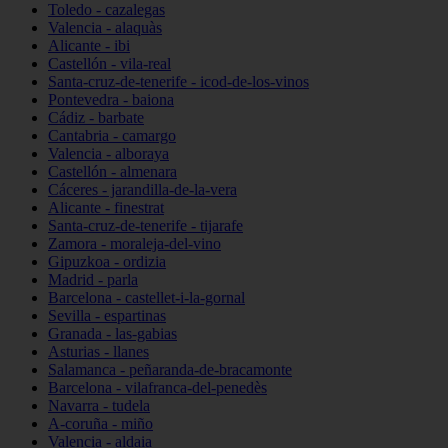
Toledo - cazalegas
Valencia - alaquàs
Alicante - ibi
Castellón - vila-real
Santa-cruz-de-tenerife - icod-de-los-vinos
Pontevedra - baiona
Cádiz - barbate
Cantabria - camargo
Valencia - alboraya
Castellón - almenara
Cáceres - jarandilla-de-la-vera
Alicante - finestrat
Santa-cruz-de-tenerife - tijarafe
Zamora - moraleja-del-vino
Gipuzkoa - ordizia
Madrid - parla
Barcelona - castellet-i-la-gornal
Sevilla - espartinas
Granada - las-gabias
Asturias - llanes
Salamanca - peñaranda-de-bracamonte
Barcelona - vilafranca-del-penedès
Navarra - tudela
A-coruña - miño
Valencia - aldaia