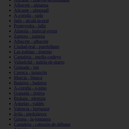
Albacete - almansa
Alicante - almoradí
A-coruña - sada
Jaén - alcalá-la-real
Pontevedra - lalín
Almería - huércal-overa
Zamora - zamora
Albacete - albacete
Ciudad-real - puertollano
Las-palmas - ingenio
Cantabria - medio-cudeyo
Valladolid - tudela-de-duero
Granada - jun
Cuenca - tarancón
Murcia - blanca
Badajoz - badajoz
A-coruña - o-pino
Granada - órgiva
Bizkaia - plentzia
Asturias - valdés
Valencia - burjassot
ávila - piedralaves
Girona - la-jonquera
Cantabria - cabezón-de-liébana