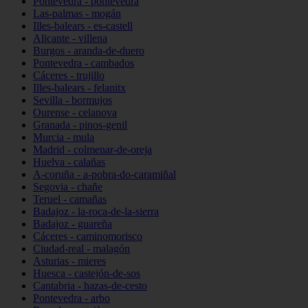
Pontevedra - pontevedra
Las-palmas - mogán
Illes-balears - es-castell
Alicante - villena
Burgos - aranda-de-duero
Pontevedra - cambados
Cáceres - trujillo
Illes-balears - felanitx
Sevilla - bormujos
Ourense - celanova
Granada - pinos-genil
Murcia - mula
Madrid - colmenar-de-oreja
Huelva - calañas
A-coruña - a-pobra-do-caramiñal
Segovia - chañe
Teruel - camañas
Badajoz - la-roca-de-la-sierra
Badajoz - guareña
Cáceres - caminomorisco
Ciudad-real - malagón
Asturias - mieres
Huesca - castejón-de-sos
Cantabria - hazas-de-cesto
Pontevedra - arbo