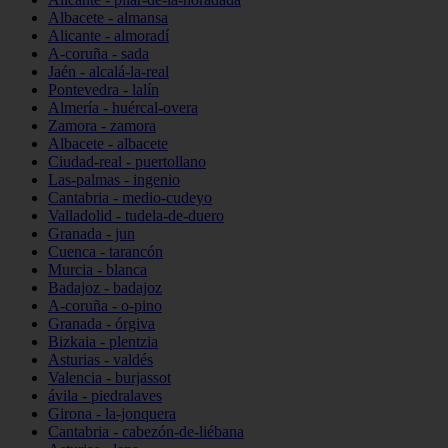
Albacete - almansa
Alicante - almoradí
A-coruña - sada
Jaén - alcalá-la-real
Pontevedra - lalín
Almería - huércal-overa
Zamora - zamora
Albacete - albacete
Ciudad-real - puertollano
Las-palmas - ingenio
Cantabria - medio-cudeyo
Valladolid - tudela-de-duero
Granada - jun
Cuenca - tarancón
Murcia - blanca
Badajoz - badajoz
A-coruña - o-pino
Granada - órgiva
Bizkaia - plentzia
Asturias - valdés
Valencia - burjassot
ávila - piedralaves
Girona - la-jonquera
Cantabria - cabezón-de-liébana