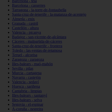
Barcelona - teià
Barcelona - casserres
Tarragona - la-torre-de-fontaubella
Santa-cruz-de-tenerife - la-matanza-de-acentejo
Almería - enix
Granada - castril
Castellón - altura
Valencia - picanya
Badajoz - san-vicente-de-alcántara
Cáceres - malpartida-de-cáceres
Santa-cruz-de-tenerife - frontera
Toledo - las-ventas-de-retamosa
Teruel - alcorisa
Zaragoza - zaragoza
Illes-balears - maó-mahón
Sevilla - pilas
Murcia - cartagena
Navarra - castejón
Valencia - sedaví
Huesca - sariñena
Cantabria - limpias
Illes-balears - santanyí
Illes-balears - selva
Segovia - el-espinar
A-coruña - negreira