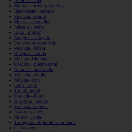
Asturias - lena
Madrid - torrejón-de-ardoz
Illes-balears - campos
Valencia - sagunt
Madrid - cercedilla
Alicante - petrer
Lugo - guitiriz
Zaragoza - alfajarín
Pontevedra - o-porriño
Valencia - bétera
Badajoz - mérida
Málaga - frigiliana
Córdoba - puente-genil
Asturias - ribadesella
Valencia - chulilla
Málaga - coín
León - riaño
Teruel - teruel
Granada - illora
A-coruña - oleiros
Valencia - requena
A-coruña - arzúa
Murcia - yecla
Tarragona - el-pla-de-santa-maria
Ceuta - ceuta