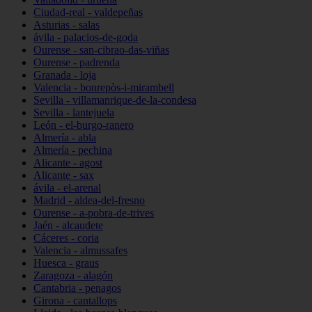
Ciudad-real - valdepeñas
Asturias - salas
ávila - palacios-de-goda
Ourense - san-cibrao-das-viñas
Ourense - padrenda
Granada - loja
Valencia - bonrepòs-i-mirambell
Sevilla - villamanrique-de-la-condesa
Sevilla - lantejuela
León - el-burgo-ranero
Almería - abla
Almería - pechina
Alicante - agost
Alicante - sax
ávila - el-arenal
Madrid - aldea-del-fresno
Ourense - a-pobra-de-trives
Jaén - alcaudete
Cáceres - coria
Valencia - almussafes
Huesca - graus
Zaragoza - alagón
Cantabria - penagos
Girona - cantallops