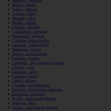
Valencia - catarroja
Murcia - lorquí
Toledo - illescas
Asturias - tineo
Almería - vícar
Melilla - melilla
Badajoz - montijo
Guadalajara - jadraque
Salamanca - guijuelo
Córdoba - hornachuelos
Albacete - villarrobledo
Tarragona - tortosa
Huelva - punta-umbría
Palencia - guardo
Cantabria - los-corrales-de-buelna
Cáceres - jerte
Zaragoza - ariza
Granada - galera
Lleida - alfarràs
Granada - guadahortuna
Ourense - o-barco-de-valdeorras
Barcelona - cardedeu
Sevilla - mairena-del-aljarafe
Valencia - llíria
Girona - sant-feliu-de-guíxols