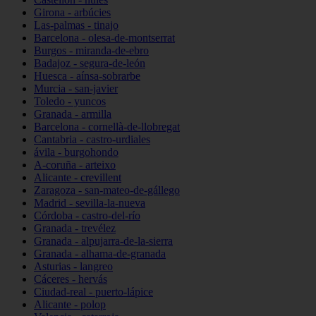
Girona - arbúcies
Las-palmas - tinajo
Barcelona - olesa-de-montserrat
Burgos - miranda-de-ebro
Badajoz - segura-de-león
Huesca - aínsa-sobrarbe
Murcia - san-javier
Toledo - yuncos
Granada - armilla
Barcelona - cornellà-de-llobregat
Cantabria - castro-urdiales
ávila - burgohondo
A-coruña - arteixo
Alicante - crevillent
Zaragoza - san-mateo-de-gállego
Madrid - sevilla-la-nueva
Córdoba - castro-del-río
Granada - trevélez
Granada - alpujarra-de-la-sierra
Granada - alhama-de-granada
Asturias - langreo
Cáceres - hervás
Ciudad-real - puerto-lápice
Alicante - polop