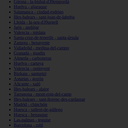
Girona - la-bisbal-d39empordà
Huelva - aljaraque
Salamanca - ciudad-rodrigo
Illes-balears - sant-joan-de-labritja
Lleida - la-seu-d39urgell
Jaén - andújar
Valencia - mislata
Santa-cruz-de-tenerife - santa-úrsula
Zamora - benavente
Valladolid - medina-del-campo
Granada - guadix
Almería - carboneras
Huelva - cartaya
Valencia - ontinyent
Bizkaia - santurtzi
Asturias - gozón
Alicante - xaló
Illes-balears - alaior
Tarragona - mont-roig-del-camp
Illes-balears - sant-llorenç-des-cardassar
Madrid - chinchón
Huesca - sallent-de-gállego
Huesca - benasque
Las-palmas - teguise
Barcelona - rubí