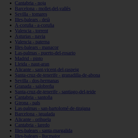
Cantabria - noja
Barcelona - mollet-del-vallès
Sevilla - tomares
Illes-balears - deià
A-coruña - a-coruña
Valencia - torrent
Asturias - navia
Valencia - paterna
Illes-balears - manacor
Las-palmas - puerto-del-rosario
Madrid - pinto
Lleida - naut-aran
Alicante - sant-vicent-del-raspeig
Santa-cruz-de-tenerife - granadilla-de-abona
Sevilla - dos-hermanas
Granada - salobreña
Santa-cruz-de-tenerife - santiago-del-teide
Cantabria - santoña
Girona - pals
Las-palmas - san-bartolomé-de-tirajana
Barcelona - igualada
Alicante - orihuela
Cantabria - laredo
Illes-balears - santa-margalida
Illes-balears - llucmajor