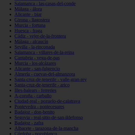
Salamanca - las-casas-del-conde
Málaga - álora
Alicante - biar
Girona - llagostera
Murcia - fortuna
Huesca - fraga
Cádiz - vejer-de-la-frontera
Málaga - alcaucín
Sevilla - la-rinconada
Salamanca - villares-de-la-reina
Cantabria - vega-de-pas
Murcia - los-alcázares
Alicante - san-fulgencio
Almería - cuevas-del-almanzora
Santa-cruz-de-tenerife - valle-gran-rey
Santa-cruz-de-tenerife - arico
Illes-balears - ferreries
A-coruña - carballo
Ciudad-real - pozuelo-de-calatrava
Pontevedra - pontecesures
Badajoz - don-benito
Segovia - real-sitio-de-san-ildefonso
Badajoz - zafra
Albacete - tarazona-de-la-mancha
Córdoba - pozoblanco