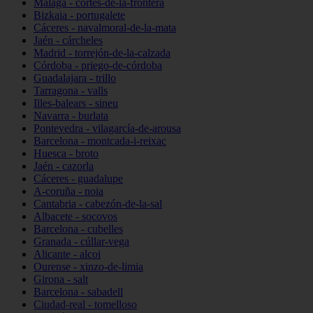
Málaga - cortes-de-la-frontera
Bizkaia - portugalete
Cáceres - navalmoral-de-la-mata
Jaén - cárcheles
Madrid - torrejón-de-la-calzada
Córdoba - priego-de-córdoba
Guadalajara - trillo
Tarragona - valls
Illes-balears - sineu
Navarra - burlata
Pontevedra - vilagarcía-de-arousa
Barcelona - montcada-i-reixac
Huesca - broto
Jaén - cazorla
Cáceres - guadalupe
A-coruña - noia
Cantabria - cabezón-de-la-sal
Albacete - socovos
Barcelona - cubelles
Granada - cúllar-vega
Alicante - alcoi
Ourense - xinzo-de-limia
Girona - salt
Barcelona - sabadell
Ciudad-real - tomelloso