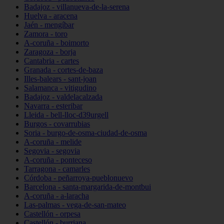
Badajoz - villanueva-de-la-serena
Huelva - aracena
Jaén - mengíbar
Zamora - toro
A-coruña - boimorto
Zaragoza - borja
Cantabria - cartes
Granada - cortes-de-baza
Illes-balears - sant-joan
Salamanca - vitigudino
Badajoz - valdelacalzada
Navarra - esteribar
Lleida - bell-lloc-d39urgell
Burgos - covarrubias
Soria - burgo-de-osma-ciudad-de-osma
A-coruña - melide
Segovia - segovia
A-coruña - ponteceso
Tarragona - camarles
Córdoba - peñarroya-pueblonuevo
Barcelona - santa-margarida-de-montbui
A-coruña - a-laracha
Las-palmas - vega-de-san-mateo
Castellón - orpesa
Castellón - burriana