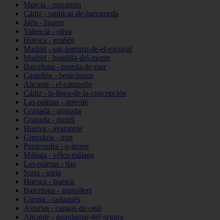
Murcia - mazarrón
Cádiz - sanlúcar-de-barrameda
Jaén - linares
Valencia - oliva
Huesca - grañén
Madrid - san-lorenzo-de-el-escorial
Madrid - boadilla-del-monte
Barcelona - pineda-de-mar
Castellón - benicàssim
Alicante - el-campello
Cádiz - la-línea-de-la-concepción
Las-palmas - arrecife
Granada - granada
Granada - motril
Huelva - ayamonte
Gipuzkoa - irun
Pontevedra - o-grove
Málaga - vélez-málaga
Las-palmas - tías
Soria - soria
Huesca - huesca
Barcelona - granollers
Girona - cadaqués
Asturias - cangas-de-onís
Alicante - guardamar-del-segura