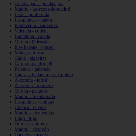
Guadalajara - guadalajara
Madrid - las-rozas-de-madrid
León - ponferrada
Las-palmas - pájara
Pontevedra - sanxenxo
Valencia - cullera
Barcelona - calella
Girona - l39escala
Illes-balears - consell
Málaga - torrox
Cádiz - algeciras
Girona - palafrugell
Palencia - palencia
Cádiz - chiclana-de-la-frontera
A-coruña - ferrol
A-coruña - monfero
Girona - palamós
Madrid - fuenlabrada
Las-palmas - antigua
Cuenca - cuenca
Madrid - alcobendas
Lugo - lugo
Ourense - ourense
Madrid - alcorcón
Cáceres - cáceres