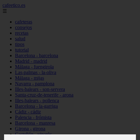
cafeetico.es
☰
cafeteras
consejos
recetas
salud
tipos
tutorial
Barcelona - barcelona
Madrid - madrid
Málaga - fuengirola
Las-palmas - la-oliva
Málaga - mijas
Navarra - pamplona
Illes-balears - son-servera
Santa-cruz-de-tenerife - arona
Illes-balears - pollença
Barcelona - la-garriga
Cádiz - cádiz
Palencia - frómista
Barcelona - manresa
Girona - girona
Castellón - vinaròs
Illes-balears - capdepera