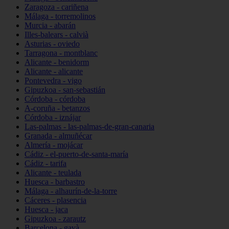
Zaragoza - cariñena
Málaga - torremolinos
Murcia - abarán
Illes-balears - calvià
Asturias - oviedo
Tarragona - montblanc
Alicante - benidorm
Alicante - alicante
Pontevedra - vigo
Gipuzkoa - san-sebastián
Córdoba - córdoba
A-coruña - betanzos
Córdoba - iznájar
Las-palmas - las-palmas-de-gran-canaria
Granada - almuñécar
Almería - mojácar
Cádiz - el-puerto-de-santa-maría
Cádiz - tarifa
Alicante - teulada
Huesca - barbastro
Málaga - alhaurín-de-la-torre
Cáceres - plasencia
Huesca - jaca
Gipuzkoa - zarautz
Barcelona - gavà