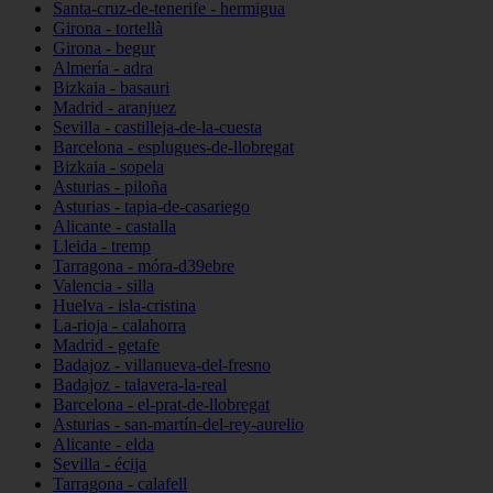
Santa-cruz-de-tenerife - hermigua
Girona - tortellà
Girona - begur
Almería - adra
Bizkaia - basauri
Madrid - aranjuez
Sevilla - castilleja-de-la-cuesta
Barcelona - esplugues-de-llobregat
Bizkaia - sopela
Asturias - piloña
Asturias - tapia-de-casariego
Alicante - castalla
Lleida - tremp
Tarragona - móra-d39ebre
Valencia - silla
Huelva - isla-cristina
La-rioja - calahorra
Madrid - getafe
Badajoz - villanueva-del-fresno
Badajoz - talavera-la-real
Barcelona - el-prat-de-llobregat
Asturias - san-martín-del-rey-aurelio
Alicante - elda
Sevilla - écija
Tarragona - calafell