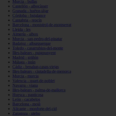
Murcia - bullas
Castellón - albocàsser
Granada - huétor-tájar
Córdoba - bujalance
Cantabria - reocín
Barcelona - monistrol-de-montserrat
Lleida - les
Almería - albox
Murcia - san-pedro-del-pinatar
Badajoz - alburquerque
Toledo - casarrubios-del-monte
Illes-balears - puigpunyent
Madrid - griñón
Málaga - istán
Cádiz - benalup-casas-viejas
Illes-balears - ciutadella-de-menorca
Murcia - murcia
Valencia - quart-de-poblet
Navarra - viana
Illes-balears - palma-de-mallorca
Huesca - panticosa
León - cacabelos
Barcelona - moià
Alicante - monforte-del-cid
Zaragoza - utebo