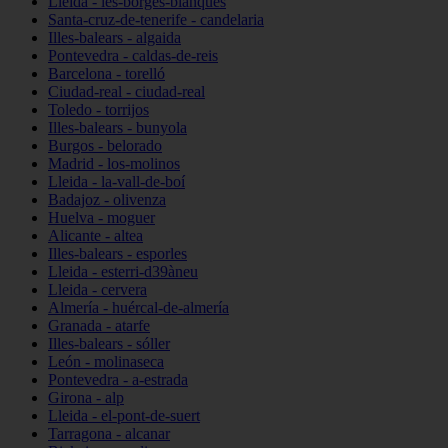
Lleida - les-borges-blanques
Santa-cruz-de-tenerife - candelaria
Illes-balears - algaida
Pontevedra - caldas-de-reis
Barcelona - torelló
Ciudad-real - ciudad-real
Toledo - torrijos
Illes-balears - bunyola
Burgos - belorado
Madrid - los-molinos
Lleida - la-vall-de-boí
Badajoz - olivenza
Huelva - moguer
Alicante - altea
Illes-balears - esporles
Lleida - esterri-d39àneu
Lleida - cervera
Almería - huércal-de-almería
Granada - atarfe
Illes-balears - sóller
León - molinaseca
Pontevedra - a-estrada
Girona - alp
Lleida - el-pont-de-suert
Tarragona - alcanar