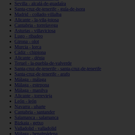
Sevilla - alcalá-de-guadaíra
Santa-cruz-de-tenerife - guía-de-isora
Madrid - collado-villalba
Alicante - la-vila-joiosa
Cantabria - torrelavega
Asturias - villaviciosa
Lugo - ribadeo
Girona - olot
Murcia - lorca
Cádiz - chipiona
Alicante - dénia
Teruel - la-puebla-de-valverde
Santa-cruz-de-tenerife - santa-cruz-de-tenerife
Santa-cruz-de-tenerife - arafo
Málaga - málaga
Málaga - estepona
Málaga - manilva
Alicante - torrevieja
León - león
Navarra - uharte
Cantabria - santander
Salamanca - salamanca
Bizkaia - getxo
Valladolid - valladolid
Málaga - benalmádena