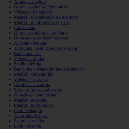
Almería - el-ejido
Girona - castelló-d39empúries
Valencia - benaguasil
Madrid - san-sebastián-de-los-reyes
Madrid - miraflores-de-la-sierra
Cádiz - rota
Girona - castell-platja-d39aro
Ourense - san-cristovo-de-cea
Alicante - benissa
Tarragona - sant-carles-de-la-ràpita
Barcelona - vic
Valencia - alfafar
Sevilla - lebrija
Barcelona - santa-coloma-de-gramenet
Madrid - valdemorillo
Valencia - xirivella
Córdoba - la-carlota
Soria - morón-de-almazán
Gipuzkoa - hondarribia
Madrid - móstoles
Madrid - torrelodones
León - sahagún
A-coruña - fisterra
Segovia - cuéllar
León - la-robla