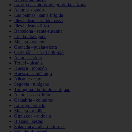
La-rioja - santo-domingo-de-la-calzada
Asturias - grado
Las-palmas - santa-brígida
Illes-balears - valldemossa
Illes-balears - ibiza
Barcelona - santa-susanna
Lleida - balaguer
Málaga - gaucín
Granada - güejar-sierra
Castellón - la-vall-d39uixó
Asturias - siero
Teruel - alcañiz
Huesca - monzón
Huesca - sabiñánigo
Alicante - catral
Segovia - turégano
Tarragona - horta-de-sant-joan
Asturias - castrillón
Cantabria - colindres
La-rioja - arnedo
Málaga - mollina
Gipuzkoa - andoain
Bizkaia - sestao
Salamanca - alba-de-tormes
Valladolid - urueña