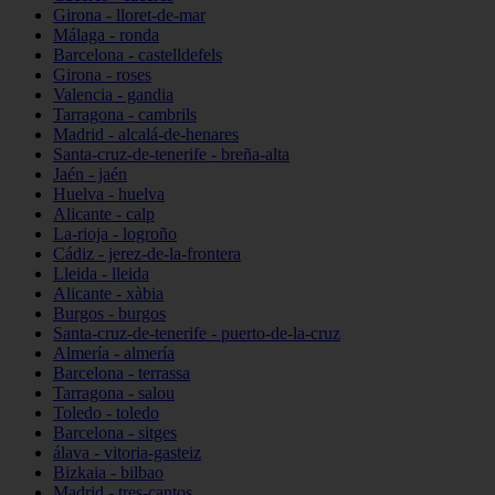
Girona - lloret-de-mar
Málaga - ronda
Barcelona - castelldefels
Girona - roses
Valencia - gandia
Tarragona - cambrils
Madrid - alcalá-de-henares
Santa-cruz-de-tenerife - breña-alta
Jaén - jaén
Huelva - huelva
Alicante - calp
La-rioja - logroño
Cádiz - jerez-de-la-frontera
Lleida - lleida
Alicante - xàbia
Burgos - burgos
Santa-cruz-de-tenerife - puerto-de-la-cruz
Almería - almería
Barcelona - terrassa
Tarragona - salou
Toledo - toledo
Barcelona - sitges
álava - vitoria-gasteiz
Bizkaia - bilbao
Madrid - tres-cantos