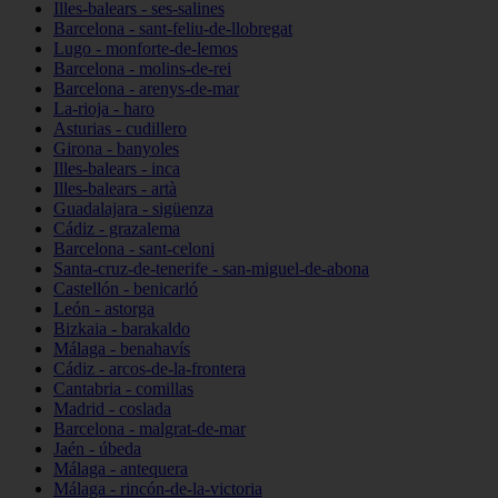
Illes-balears - ses-salines
Barcelona - sant-feliu-de-llobregat
Lugo - monforte-de-lemos
Barcelona - molins-de-rei
Barcelona - arenys-de-mar
La-rioja - haro
Asturias - cudillero
Girona - banyoles
Illes-balears - inca
Illes-balears - artà
Guadalajara - sigüenza
Cádiz - grazalema
Barcelona - sant-celoni
Santa-cruz-de-tenerife - san-miguel-de-abona
Castellón - benicarló
León - astorga
Bizkaia - barakaldo
Málaga - benahavís
Cádiz - arcos-de-la-frontera
Cantabria - comillas
Madrid - coslada
Barcelona - malgrat-de-mar
Jaén - úbeda
Málaga - antequera
Málaga - rincón-de-la-victoria