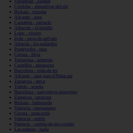
Valladolid - zaratán
Córdoba - almodóvar-del-río
Bizkaia - mungia
Alicante - aspe
Cantabria - meruelo
Albacete - el-bonillo
Lugo - viveiro
ávila - nava-de-arévalo
Almería - los-gallardos
Pontevedra - mos
Girona - llívia
Tarragona - amposta
Castellón - almassora
Barcelona - roda-de-ter
Alicante - sant-joan-d39alacant
Zaragoza - ateca
Toledo - seseña
Barcelona - sant-esteve-sesrovires
Zaragoza - tarazona
Bizkaia - balmaseda
Valencia - massanassa
Girona - puigcerdà
Valencia - petrés
Palencia - carrión-de-los-condes
Las-palmas - haría