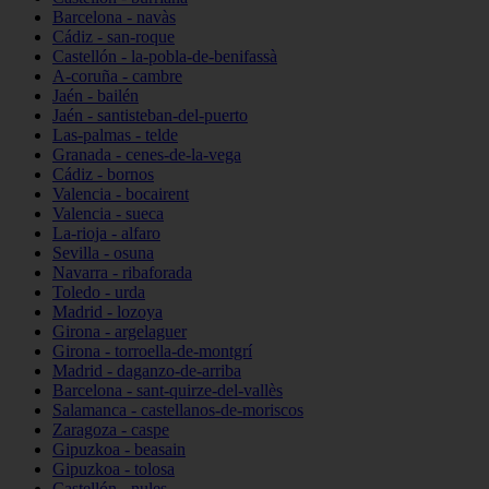
Barcelona - navàs
Cádiz - san-roque
Castellón - la-pobla-de-benifassà
A-coruña - cambre
Jaén - bailén
Jaén - santisteban-del-puerto
Las-palmas - telde
Granada - cenes-de-la-vega
Cádiz - bornos
Valencia - bocairent
Valencia - sueca
La-rioja - alfaro
Sevilla - osuna
Navarra - ribaforada
Toledo - urda
Madrid - lozoya
Girona - argelaguer
Girona - torroella-de-montgrí
Madrid - daganzo-de-arriba
Barcelona - sant-quirze-del-vallès
Salamanca - castellanos-de-moriscos
Zaragoza - caspe
Gipuzkoa - beasain
Gipuzkoa - tolosa
Castellón - nules