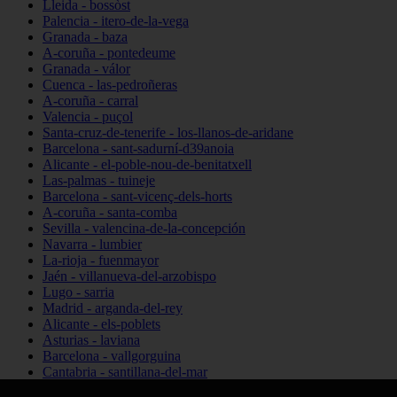
Lleida - bossòst
Palencia - itero-de-la-vega
Granada - baza
A-coruña - pontedeume
Granada - válor
Cuenca - las-pedroñeras
A-coruña - carral
Valencia - puçol
Santa-cruz-de-tenerife - los-llanos-de-aridane
Barcelona - sant-sadurní-d39anoia
Alicante - el-poble-nou-de-benitatxell
Las-palmas - tuineje
Barcelona - sant-vicenç-dels-horts
A-coruña - santa-comba
Sevilla - valencina-de-la-concepción
Navarra - lumbier
La-rioja - fuenmayor
Jaén - villanueva-del-arzobispo
Lugo - sarria
Madrid - arganda-del-rey
Alicante - els-poblets
Asturias - laviana
Barcelona - vallgorguina
Cantabria - santillana-del-mar
Zamora - santa-maría-de-la-vega