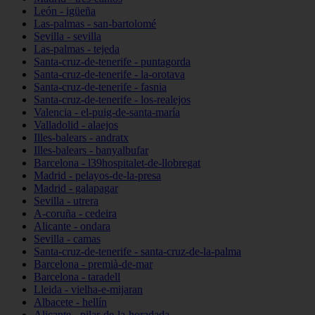
León - igüeña
Las-palmas - san-bartolomé
Sevilla - sevilla
Las-palmas - tejeda
Santa-cruz-de-tenerife - puntagorda
Santa-cruz-de-tenerife - la-orotava
Santa-cruz-de-tenerife - fasnia
Santa-cruz-de-tenerife - los-realejos
Valencia - el-puig-de-santa-maría
Valladolid - alaejos
Illes-balears - andratx
Illes-balears - banyalbufar
Barcelona - l39hospitalet-de-llobregat
Madrid - pelayos-de-la-presa
Madrid - galapagar
Sevilla - utrera
A-coruña - cedeira
Alicante - ondara
Sevilla - camas
Santa-cruz-de-tenerife - santa-cruz-de-la-palma
Barcelona - premià-de-mar
Barcelona - taradell
Lleida - vielha-e-mijaran
Albacete - hellín
Alicante - pilar-de-la-horadada