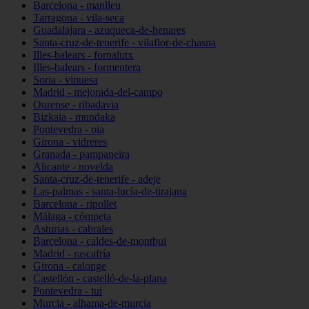
Barcelona - manlleu
Tarragona - vila-seca
Guadalajara - azuqueca-de-henares
Santa-cruz-de-tenerife - vilaflor-de-chasna
Illes-balears - fornalutx
Illes-balears - formentera
Soria - vinuesa
Madrid - mejorada-del-campo
Ourense - ribadavia
Bizkaia - mundaka
Pontevedra - oia
Girona - vidreres
Granada - pampaneira
Alicante - novelda
Santa-cruz-de-tenerife - adeje
Las-palmas - santa-lucía-de-tirajana
Barcelona - ripollet
Málaga - cómpeta
Asturias - cabrales
Barcelona - caldes-de-montbui
Madrid - rascafría
Girona - calonge
Castellón - castelló-de-la-plana
Pontevedra - tui
Murcia - alhama-de-murcia