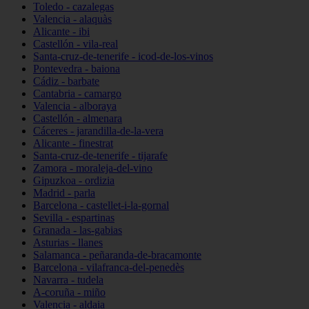
Toledo - cazalegas
Valencia - alaquàs
Alicante - ibi
Castellón - vila-real
Santa-cruz-de-tenerife - icod-de-los-vinos
Pontevedra - baiona
Cádiz - barbate
Cantabria - camargo
Valencia - alboraya
Castellón - almenara
Cáceres - jarandilla-de-la-vera
Alicante - finestrat
Santa-cruz-de-tenerife - tijarafe
Zamora - moraleja-del-vino
Gipuzkoa - ordizia
Madrid - parla
Barcelona - castellet-i-la-gornal
Sevilla - espartinas
Granada - las-gabias
Asturias - llanes
Salamanca - peñaranda-de-bracamonte
Barcelona - vilafranca-del-penedès
Navarra - tudela
A-coruña - miño
Valencia - aldaia