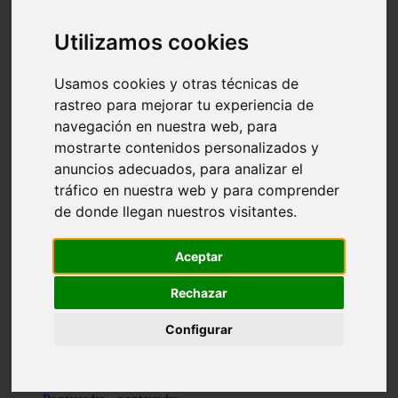
Valencia - valencia
Málaga - nerja
Utilizamos cookies
Girona - blanes
A-coruña - santiago-de-compostela
Málaga - marbella
Usamos cookies y otras técnicas de
Tarragona - tarragona
rastreo para mejorar tu experiencia de
Asturias - gijón
navegación en nuestra web, para
Girona - figueres
Alicante - santa-pola
mostrarte contenidos personalizados y
Madrid - leganés
anuncios adecuados, para analizar el
Almería - roquetas-de-mar
tráfico en nuestra web y para comprender
Girona - tossa-de-mar
Barcelona - sant-cugat-del-vallès
de donde llegan nuestros visitantes.
Alicante - l39alfàs-del-pi
Barcelona - vilanova-i-la-geltrú
Illes-balears - alcúdia
Aceptar
Castellón - peñíscola
Barcelona - mataró
Rechazar
ávila - ávila
Illes-balears - sant-antoni-de-portmany
Configurar
Illes-balears - sant-josep-de-sa-talaia
Tarragona - reus
Barcelona - badalona
Santa-cruz-de-tenerife - san-cristóbal-de-la-laguna