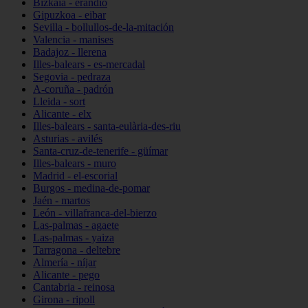
Bizkaia - erandio
Gipuzkoa - eibar
Sevilla - bollullos-de-la-mitación
Valencia - manises
Badajoz - llerena
Illes-balears - es-mercadal
Segovia - pedraza
A-coruña - padrón
Lleida - sort
Alicante - elx
Illes-balears - santa-eulària-des-riu
Asturias - avilés
Santa-cruz-de-tenerife - güímar
Illes-balears - muro
Madrid - el-escorial
Burgos - medina-de-pomar
Jaén - martos
León - villafranca-del-bierzo
Las-palmas - agaete
Las-palmas - yaiza
Tarragona - deltebre
Almería - níjar
Alicante - pego
Cantabria - reinosa
Girona - ripoll