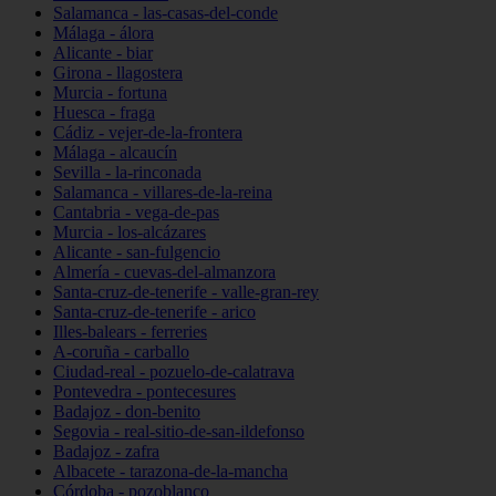
Salamanca - las-casas-del-conde
Málaga - álora
Alicante - biar
Girona - llagostera
Murcia - fortuna
Huesca - fraga
Cádiz - vejer-de-la-frontera
Málaga - alcaucín
Sevilla - la-rinconada
Salamanca - villares-de-la-reina
Cantabria - vega-de-pas
Murcia - los-alcázares
Alicante - san-fulgencio
Almería - cuevas-del-almanzora
Santa-cruz-de-tenerife - valle-gran-rey
Santa-cruz-de-tenerife - arico
Illes-balears - ferreries
A-coruña - carballo
Ciudad-real - pozuelo-de-calatrava
Pontevedra - pontecesures
Badajoz - don-benito
Segovia - real-sitio-de-san-ildefonso
Badajoz - zafra
Albacete - tarazona-de-la-mancha
Córdoba - pozoblanco