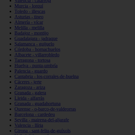
Valencia - catarroja
Murcia - lorquí
Toledo - illescas
Asturias - tineo
Almería - vícar
Melilla - melilla
Badajoz - montijo
Guadalajara - jadraque
Salamanca - guijuelo
Córdoba - hornachuelos
Albacete - villarrobledo
Tarragona - tortosa
Huelva - punta-umbría
Palencia - guardo
Cantabria - los-corrales-de-buelna
Cáceres - jerte
Zaragoza - ariza
Granada - galera
Lleida - alfarràs
Granada - guadahortuna
Ourense - o-barco-de-valdeorras
Barcelona - cardedeu
Sevilla - mairena-del-aljarafe
Valencia - llíria
Girona - sant-feliu-de-guíxols