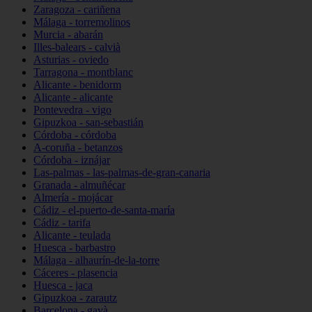
Zaragoza - cariñena
Málaga - torremolinos
Murcia - abarán
Illes-balears - calvià
Asturias - oviedo
Tarragona - montblanc
Alicante - benidorm
Alicante - alicante
Pontevedra - vigo
Gipuzkoa - san-sebastián
Córdoba - córdoba
A-coruña - betanzos
Córdoba - iznájar
Las-palmas - las-palmas-de-gran-canaria
Granada - almuñécar
Almería - mojácar
Cádiz - el-puerto-de-santa-maría
Cádiz - tarifa
Alicante - teulada
Huesca - barbastro
Málaga - alhaurín-de-la-torre
Cáceres - plasencia
Huesca - jaca
Gipuzkoa - zarautz
Barcelona - gavà