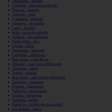
Valladolid - zaratán
Córdoba - almodóvar-del-río
Bizkaia - mungia
Alicante - aspe
Cantabria - meruelo
Albacete - el-bonillo
Lugo - viveiro
ávila - nava-de-arévalo
Almería - los-gallardos
Pontevedra - mos
Girona - llívia
Tarragona - amposta
Castellón - almassora
Barcelona - roda-de-ter
Alicante - sant-joan-d39alacant
Zaragoza - ateca
Toledo - seseña
Barcelona - sant-esteve-sesrovires
Zaragoza - tarazona
Bizkaia - balmaseda
Valencia - massanassa
Girona - puigcerdà
Valencia - petrés
Palencia - carrión-de-los-condes
Las-palmas - haría