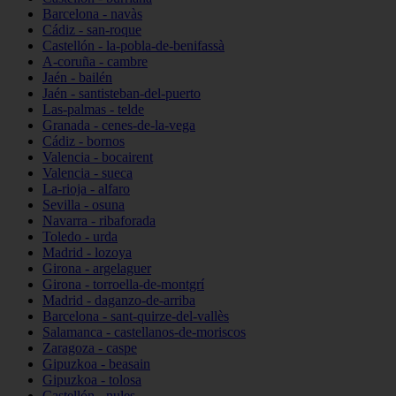
Barcelona - navàs
Cádiz - san-roque
Castellón - la-pobla-de-benifassà
A-coruña - cambre
Jaén - bailén
Jaén - santisteban-del-puerto
Las-palmas - telde
Granada - cenes-de-la-vega
Cádiz - bornos
Valencia - bocairent
Valencia - sueca
La-rioja - alfaro
Sevilla - osuna
Navarra - ribaforada
Toledo - urda
Madrid - lozoya
Girona - argelaguer
Girona - torroella-de-montgrí
Madrid - daganzo-de-arriba
Barcelona - sant-quirze-del-vallès
Salamanca - castellanos-de-moriscos
Zaragoza - caspe
Gipuzkoa - beasain
Gipuzkoa - tolosa
Castellón - nules