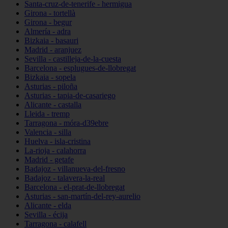
Santa-cruz-de-tenerife - hermigua
Girona - tortellà
Girona - begur
Almería - adra
Bizkaia - basauri
Madrid - aranjuez
Sevilla - castilleja-de-la-cuesta
Barcelona - esplugues-de-llobregat
Bizkaia - sopela
Asturias - piloña
Asturias - tapia-de-casariego
Alicante - castalla
Lleida - tremp
Tarragona - móra-d39ebre
Valencia - silla
Huelva - isla-cristina
La-rioja - calahorra
Madrid - getafe
Badajoz - villanueva-del-fresno
Badajoz - talavera-la-real
Barcelona - el-prat-de-llobregat
Asturias - san-martín-del-rey-aurelio
Alicante - elda
Sevilla - écija
Tarragona - calafell