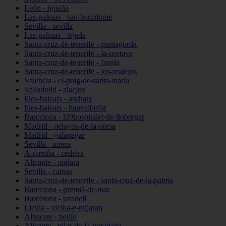
León - igüeña
Las-palmas - san-bartolomé
Sevilla - sevilla
Las-palmas - tejeda
Santa-cruz-de-tenerife - puntagorda
Santa-cruz-de-tenerife - la-orotava
Santa-cruz-de-tenerife - fasnia
Santa-cruz-de-tenerife - los-realejos
Valencia - el-puig-de-santa-maría
Valladolid - alaejos
Illes-balears - andratx
Illes-balears - banyalbufar
Barcelona - l39hospitalet-de-llobregat
Madrid - pelayos-de-la-presa
Madrid - galapagar
Sevilla - utrera
A-coruña - cedeira
Alicante - ondara
Sevilla - camas
Santa-cruz-de-tenerife - santa-cruz-de-la-palma
Barcelona - premià-de-mar
Barcelona - taradell
Lleida - vielha-e-mijaran
Albacete - hellín
Alicante - pilar-de-la-horadada