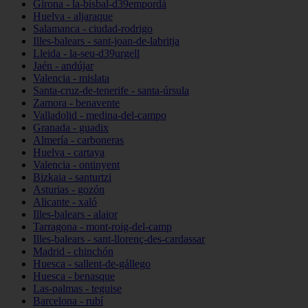
Girona - la-bisbal-d39empordà
Huelva - aljaraque
Salamanca - ciudad-rodrigo
Illes-balears - sant-joan-de-labritja
Lleida - la-seu-d39urgell
Jaén - andújar
Valencia - mislata
Santa-cruz-de-tenerife - santa-úrsula
Zamora - benavente
Valladolid - medina-del-campo
Granada - guadix
Almería - carboneras
Huelva - cartaya
Valencia - ontinyent
Bizkaia - santurtzi
Asturias - gozón
Alicante - xaló
Illes-balears - alaior
Tarragona - mont-roig-del-camp
Illes-balears - sant-llorenç-des-cardassar
Madrid - chinchón
Huesca - sallent-de-gállego
Huesca - benasque
Las-palmas - teguise
Barcelona - rubí