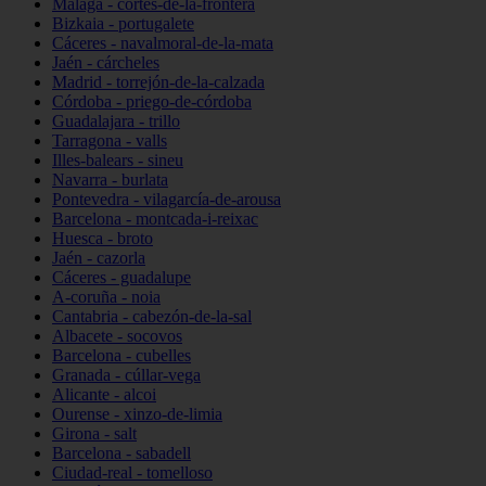
Málaga - cortes-de-la-frontera
Bizkaia - portugalete
Cáceres - navalmoral-de-la-mata
Jaén - cárcheles
Madrid - torrejón-de-la-calzada
Córdoba - priego-de-córdoba
Guadalajara - trillo
Tarragona - valls
Illes-balears - sineu
Navarra - burlata
Pontevedra - vilagarcía-de-arousa
Barcelona - montcada-i-reixac
Huesca - broto
Jaén - cazorla
Cáceres - guadalupe
A-coruña - noia
Cantabria - cabezón-de-la-sal
Albacete - socovos
Barcelona - cubelles
Granada - cúllar-vega
Alicante - alcoi
Ourense - xinzo-de-limia
Girona - salt
Barcelona - sabadell
Ciudad-real - tomelloso