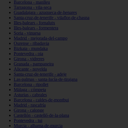
Barcelona - manlleu
Tarragona - vila-seca
Guadalajara - azuqueca-de-henares
Santa-cruz-de-tenerife - vilaflor-de-chasna
Illes-balears - fornalutx
Illes-balears - formentera
Soria - vinuesa
Madrid - mejorada-del-campo
Ourense - ribadavia
Bizkaia - mundaka
Pontevedra - oia
Girona - vidreres
Granada - pampaneira
Alicante - novelda
Santa-cruz-de-tenerife - adeje
Las-palmas - santa-lucía-de-tirajana
Barcelona - ripollet
Málaga - cómpeta
Asturias - cabrales
Barcelona - caldes-de-montbui
Madrid - rascafría
Girona - calonge
Castellón - castelló-de-la-plana
Pontevedra - tui
Murcia - alhama-de-murcia