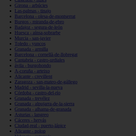
Girona - arbúcies
Las-palmas - tinajo
Barcelona - olesa-de-montserrat
Burgos - miranda-de-ebro
Badajoz - segura-de-león
Huesca - aínsa-sobrarbe
Murcia - san-javier
Toledo - yuncos
Granada - armilla
Barcelona - cornellà-de-llobregat
Cantabria - castro-urdiales
ávila - burgohondo
A-coruña - arteixo
Alicante - crevillent
Zaragoza - san-mateo-de-gállego
Madrid - sevilla-la-nueva
Córdoba - castro-del-río
Granada - trevélez
Granada - alpujarra-de-la-sierra
Granada - alhama-de-granada
Asturias - langreo
Cáceres - hervás
Ciudad-real - puerto-lápice
Alicante - polop