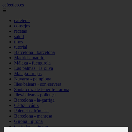
cafeetico.es
☰
cafeteras
consejos
recetas
salud
tipos
tutorial
Barcelona - barcelona
Madrid - madrid
Málaga - fuengirola
Las-palmas - la-oliva
Málaga - mijas
Navarra - pamplona
Illes-balears - son-servera
Santa-cruz-de-tenerife - arona
Illes-balears - pollença
Barcelona - la-garriga
Cádiz - cádiz
Palencia - frómista
Barcelona - manresa
Girona - girona
Castellón - vinaròs
Illes-balears - capdepera