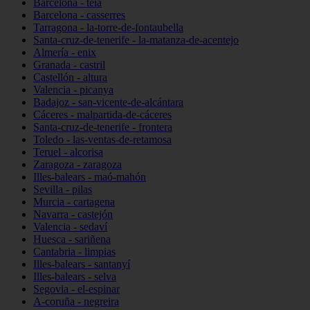
Barcelona - teià
Barcelona - casserres
Tarragona - la-torre-de-fontaubella
Santa-cruz-de-tenerife - la-matanza-de-acentejo
Almería - enix
Granada - castril
Castellón - altura
Valencia - picanya
Badajoz - san-vicente-de-alcántara
Cáceres - malpartida-de-cáceres
Santa-cruz-de-tenerife - frontera
Toledo - las-ventas-de-retamosa
Teruel - alcorisa
Zaragoza - zaragoza
Illes-balears - maó-mahón
Sevilla - pilas
Murcia - cartagena
Navarra - castejón
Valencia - sedaví
Huesca - sariñena
Cantabria - limpias
Illes-balears - santanyí
Illes-balears - selva
Segovia - el-espinar
A-coruña - negreira