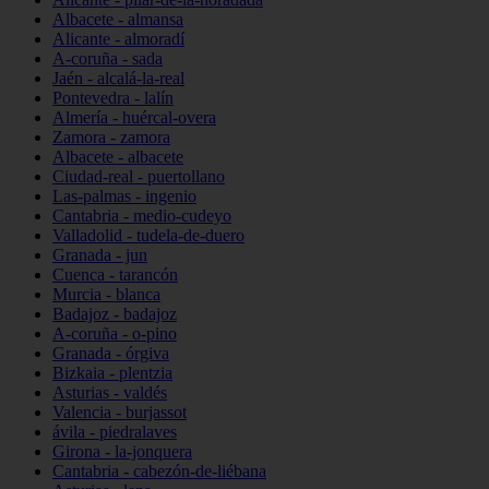
Albacete - almansa
Alicante - almoradí
A-coruña - sada
Jaén - alcalá-la-real
Pontevedra - lalín
Almería - huércal-overa
Zamora - zamora
Albacete - albacete
Ciudad-real - puertollano
Las-palmas - ingenio
Cantabria - medio-cudeyo
Valladolid - tudela-de-duero
Granada - jun
Cuenca - tarancón
Murcia - blanca
Badajoz - badajoz
A-coruña - o-pino
Granada - órgiva
Bizkaia - plentzia
Asturias - valdés
Valencia - burjassot
ávila - piedralaves
Girona - la-jonquera
Cantabria - cabezón-de-liébana