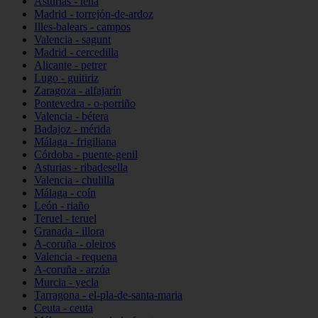
Asturias - lena
Madrid - torrejón-de-ardoz
Illes-balears - campos
Valencia - sagunt
Madrid - cercedilla
Alicante - petrer
Lugo - guitiriz
Zaragoza - alfajarín
Pontevedra - o-porriño
Valencia - bétera
Badajoz - mérida
Málaga - frigiliana
Córdoba - puente-genil
Asturias - ribadesella
Valencia - chulilla
Málaga - coín
León - riaño
Teruel - teruel
Granada - illora
A-coruña - oleiros
Valencia - requena
A-coruña - arzúa
Murcia - yecla
Tarragona - el-pla-de-santa-maria
Ceuta - ceuta