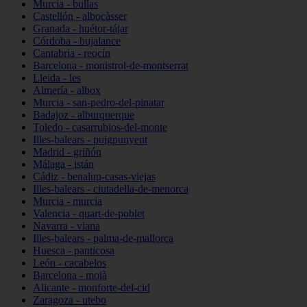
Murcia - bullas
Castellón - albocàsser
Granada - huétor-tájar
Córdoba - bujalance
Cantabria - reocín
Barcelona - monistrol-de-montserrat
Lleida - les
Almería - albox
Murcia - san-pedro-del-pinatar
Badajoz - alburquerque
Toledo - casarrubios-del-monte
Illes-balears - puigpunyent
Madrid - griñón
Málaga - istán
Cádiz - benalup-casas-viejas
Illes-balears - ciutadella-de-menorca
Murcia - murcia
Valencia - quart-de-poblet
Navarra - viana
Illes-balears - palma-de-mallorca
Huesca - panticosa
León - cacabelos
Barcelona - moià
Alicante - monforte-del-cid
Zaragoza - utebo