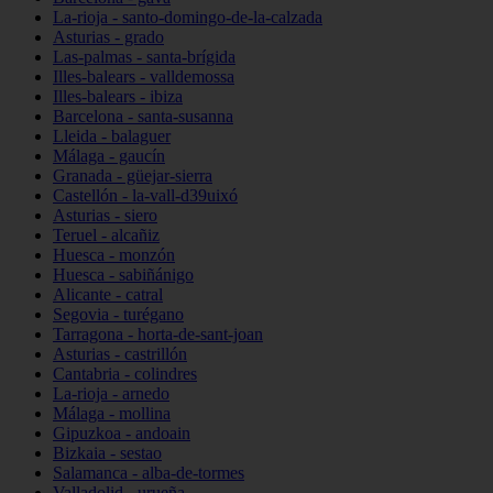
La-rioja - santo-domingo-de-la-calzada
Asturias - grado
Las-palmas - santa-brígida
Illes-balears - valldemossa
Illes-balears - ibiza
Barcelona - santa-susanna
Lleida - balaguer
Málaga - gaucín
Granada - güejar-sierra
Castellón - la-vall-d39uixó
Asturias - siero
Teruel - alcañiz
Huesca - monzón
Huesca - sabiñánigo
Alicante - catral
Segovia - turégano
Tarragona - horta-de-sant-joan
Asturias - castrillón
Cantabria - colindres
La-rioja - arnedo
Málaga - mollina
Gipuzkoa - andoain
Bizkaia - sestao
Salamanca - alba-de-tormes
Valladolid - urueña