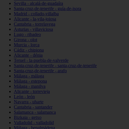
Sevilla - alcalá-de-guadaíra
Santa-cruz-de-tenerife - guía-de-isora
Madrid - collado-villalba
Alicante - la-vila-joiosa
Cantabria - torrelavega
Asturias - villaviciosa
Lugo - ribadeo
Girona - olot
Murcia - lorca
Cádiz - chipiona
Alicante - dénia
Teruel - la-puebla-de-valverde
Santa-cruz-de-tenerife - santa-cruz-de-tenerife
Santa-cruz-de-tenerife - arafo
Málaga - málaga
Málaga - estepona
Málaga - manilva
Alicante - torrevieja
León - león
Navarra - uharte
Cantabria - santander
Salamanca - salamanca
Bizkaia - getxo
Valladolid - valladolid
Málaga - benalmádena