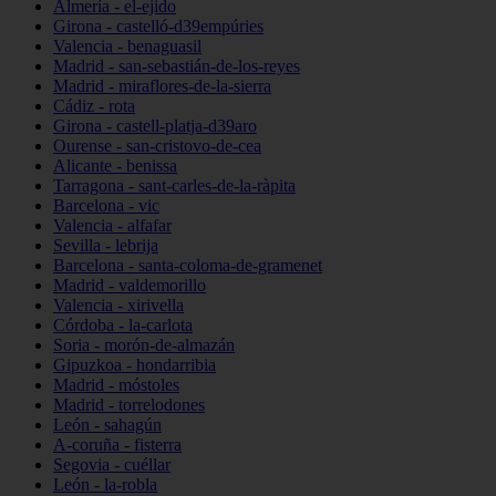
Almería - el-ejido
Girona - castelló-d39empúries
Valencia - benaguasil
Madrid - san-sebastián-de-los-reyes
Madrid - miraflores-de-la-sierra
Cádiz - rota
Girona - castell-platja-d39aro
Ourense - san-cristovo-de-cea
Alicante - benissa
Tarragona - sant-carles-de-la-ràpita
Barcelona - vic
Valencia - alfafar
Sevilla - lebrija
Barcelona - santa-coloma-de-gramenet
Madrid - valdemorillo
Valencia - xirivella
Córdoba - la-carlota
Soria - morón-de-almazán
Gipuzkoa - hondarribia
Madrid - móstoles
Madrid - torrelodones
León - sahagún
A-coruña - fisterra
Segovia - cuéllar
León - la-robla