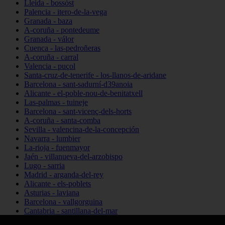
Lleida - bossòst
Palencia - itero-de-la-vega
Granada - baza
A-coruña - pontedeume
Granada - válor
Cuenca - las-pedroñeras
A-coruña - carral
Valencia - puçol
Santa-cruz-de-tenerife - los-llanos-de-aridane
Barcelona - sant-sadurní-d39anoia
Alicante - el-poble-nou-de-benitatxell
Las-palmas - tuineje
Barcelona - sant-vicenç-dels-horts
A-coruña - santa-comba
Sevilla - valencina-de-la-concepción
Navarra - lumbier
La-rioja - fuenmayor
Jaén - villanueva-del-arzobispo
Lugo - sarria
Madrid - arganda-del-rey
Alicante - els-poblets
Asturias - laviana
Barcelona - vallgorguina
Cantabria - santillana-del-mar
Zamora - santa-maría-de-la-vega