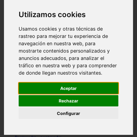
Valencia - valencia
Málaga - nerja
Utilizamos cookies
Girona - blanes
A-coruña - santiago-de-compostela
Málaga - marbella
Usamos cookies y otras técnicas de
Tarragona - tarragona
rastreo para mejorar tu experiencia de
Asturias - gijón
navegación en nuestra web, para
Girona - figueres
Alicante - santa-pola
mostrarte contenidos personalizados y
Madrid - leganés
anuncios adecuados, para analizar el
Almería - roquetas-de-mar
tráfico en nuestra web y para comprender
Girona - tossa-de-mar
Barcelona - sant-cugat-del-vallès
de donde llegan nuestros visitantes.
Alicante - l39alfàs-del-pi
Barcelona - vilanova-i-la-geltrú
Illes-balears - alcúdia
Aceptar
Castellón - peñíscola
Barcelona - mataró
Rechazar
ávila - ávila
Illes-balears - sant-antoni-de-portmany
Configurar
Illes-balears - sant-josep-de-sa-talaia
Tarragona - reus
Barcelona - badalona
Santa-cruz-de-tenerife - san-cristóbal-de-la-laguna