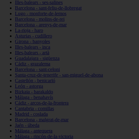
Illes-balears - ses-salines
Barcelona - sant-feliu-de-llobregat
Lugo - monforte-de-lemos
Barcelona - molins-de-rei
Barcelona - arenys-de-mar
La-rioja - haro
Asturias - cudillero
Girona - banyoles
Illes-balears - inca
Illes-balears - artà
Guadalajara - sigüenza
Cádiz - grazalema
Barcelona - sant-celoni
Santa-cruz-de-tenerife - san-miguel-de-abona
Castellón - benicarló
León - astorga
Bizkaia - barakaldo
Málaga - benahavís
Cádiz - arcos-de-la-frontera
Cantabria - comillas
Madrid - coslada
Barcelona - malgrat-de-mar
Jaén - úbeda
Málaga - antequera
Málaga - rincón-de-la-victoria