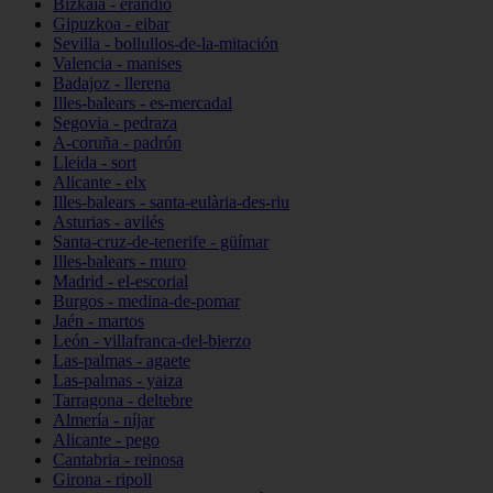
Bizkaia - erandio
Gipuzkoa - eibar
Sevilla - bollullos-de-la-mitación
Valencia - manises
Badajoz - llerena
Illes-balears - es-mercadal
Segovia - pedraza
A-coruña - padrón
Lleida - sort
Alicante - elx
Illes-balears - santa-eulària-des-riu
Asturias - avilés
Santa-cruz-de-tenerife - güímar
Illes-balears - muro
Madrid - el-escorial
Burgos - medina-de-pomar
Jaén - martos
León - villafranca-del-bierzo
Las-palmas - agaete
Las-palmas - yaiza
Tarragona - deltebre
Almería - níjar
Alicante - pego
Cantabria - reinosa
Girona - ripoll