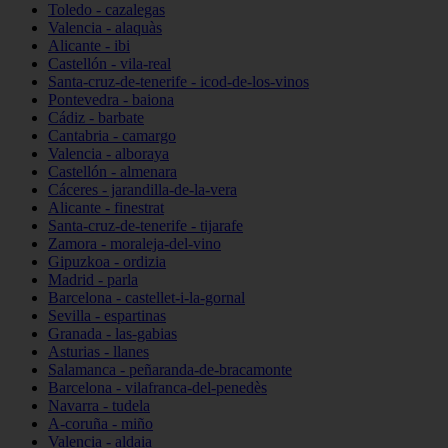
Toledo - cazalegas
Valencia - alaquàs
Alicante - ibi
Castellón - vila-real
Santa-cruz-de-tenerife - icod-de-los-vinos
Pontevedra - baiona
Cádiz - barbate
Cantabria - camargo
Valencia - alboraya
Castellón - almenara
Cáceres - jarandilla-de-la-vera
Alicante - finestrat
Santa-cruz-de-tenerife - tijarafe
Zamora - moraleja-del-vino
Gipuzkoa - ordizia
Madrid - parla
Barcelona - castellet-i-la-gornal
Sevilla - espartinas
Granada - las-gabias
Asturias - llanes
Salamanca - peñaranda-de-bracamonte
Barcelona - vilafranca-del-penedès
Navarra - tudela
A-coruña - miño
Valencia - aldaia