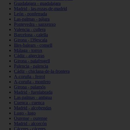
Guadalajara - guadalajara
Madrid - las-rozas-de-madrid
León - ponferrada
Las-palmas - pájara
Pontevedra - sanxenxo
Valencia - cullera
Barcelona - calella
Girona - l39escala
Illes-balears - consell
Málaga - torrox
Cádiz - algeciras
Girona - palafrugell
Palencia - palencia
Cádiz - chiclana-de-la-frontera
A-coruña - ferrol
A-coruña - monfero
Girona - palamós
Madrid - fuenlabrada
Las-palmas - antigua
Cuenca - cuenca
Madrid - alcobendas
Lugo - lugo
Ourense - ourense
Madrid - alcorcón
Cáceres - cáceres