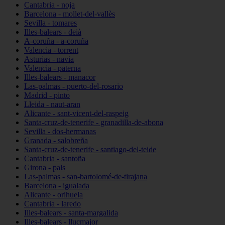
Cantabria - noja
Barcelona - mollet-del-vallès
Sevilla - tomares
Illes-balears - deià
A-coruña - a-coruña
Valencia - torrent
Asturias - navia
Valencia - paterna
Illes-balears - manacor
Las-palmas - puerto-del-rosario
Madrid - pinto
Lleida - naut-aran
Alicante - sant-vicent-del-raspeig
Santa-cruz-de-tenerife - granadilla-de-abona
Sevilla - dos-hermanas
Granada - salobreña
Santa-cruz-de-tenerife - santiago-del-teide
Cantabria - santoña
Girona - pals
Las-palmas - san-bartolomé-de-tirajana
Barcelona - igualada
Alicante - orihuela
Cantabria - laredo
Illes-balears - santa-margalida
Illes-balears - llucmajor