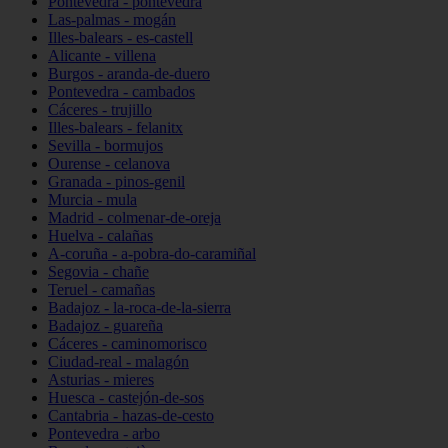
Pontevedra - pontevedra
Las-palmas - mogán
Illes-balears - es-castell
Alicante - villena
Burgos - aranda-de-duero
Pontevedra - cambados
Cáceres - trujillo
Illes-balears - felanitx
Sevilla - bormujos
Ourense - celanova
Granada - pinos-genil
Murcia - mula
Madrid - colmenar-de-oreja
Huelva - calañas
A-coruña - a-pobra-do-caramiñal
Segovia - chañe
Teruel - camañas
Badajoz - la-roca-de-la-sierra
Badajoz - guareña
Cáceres - caminomorisco
Ciudad-real - malagón
Asturias - mieres
Huesca - castejón-de-sos
Cantabria - hazas-de-cesto
Pontevedra - arbo