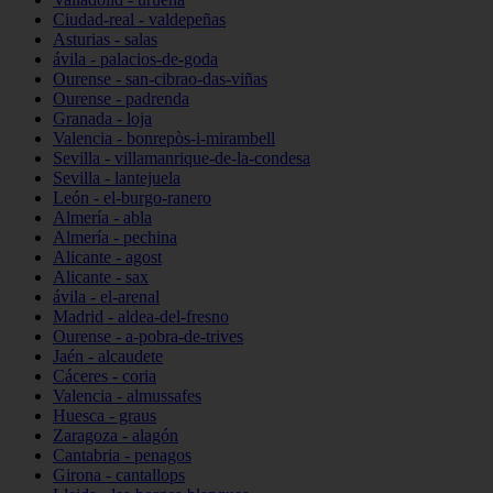
Ciudad-real - valdepeñas
Asturias - salas
ávila - palacios-de-goda
Ourense - san-cibrao-das-viñas
Ourense - padrenda
Granada - loja
Valencia - bonrepòs-i-mirambell
Sevilla - villamanrique-de-la-condesa
Sevilla - lantejuela
León - el-burgo-ranero
Almería - abla
Almería - pechina
Alicante - agost
Alicante - sax
ávila - el-arenal
Madrid - aldea-del-fresno
Ourense - a-pobra-de-trives
Jaén - alcaudete
Cáceres - coria
Valencia - almussafes
Huesca - graus
Zaragoza - alagón
Cantabria - penagos
Girona - cantallops