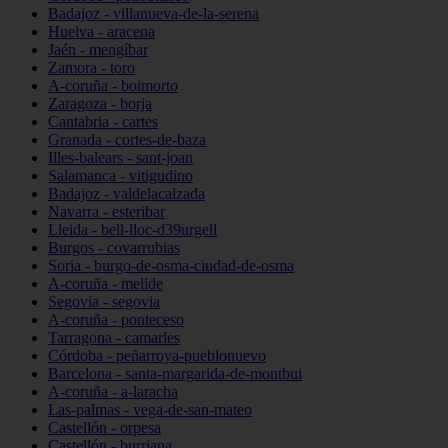
Badajoz - villanueva-de-la-serena
Huelva - aracena
Jaén - mengíbar
Zamora - toro
A-coruña - boimorto
Zaragoza - borja
Cantabria - cartes
Granada - cortes-de-baza
Illes-balears - sant-joan
Salamanca - vitigudino
Badajoz - valdelacalzada
Navarra - esteribar
Lleida - bell-lloc-d39urgell
Burgos - covarrubias
Soria - burgo-de-osma-ciudad-de-osma
A-coruña - melide
Segovia - segovia
A-coruña - ponteceso
Tarragona - camarles
Córdoba - peñarroya-pueblonuevo
Barcelona - santa-margarida-de-montbui
A-coruña - a-laracha
Las-palmas - vega-de-san-mateo
Castellón - orpesa
Castellón - burriana