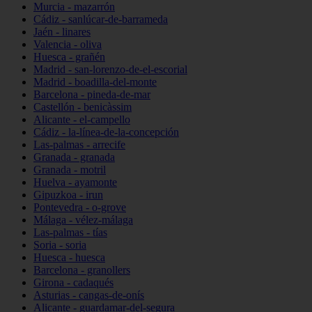
Murcia - mazarrón
Cádiz - sanlúcar-de-barrameda
Jaén - linares
Valencia - oliva
Huesca - grañén
Madrid - san-lorenzo-de-el-escorial
Madrid - boadilla-del-monte
Barcelona - pineda-de-mar
Castellón - benicàssim
Alicante - el-campello
Cádiz - la-línea-de-la-concepción
Las-palmas - arrecife
Granada - granada
Granada - motril
Huelva - ayamonte
Gipuzkoa - irun
Pontevedra - o-grove
Málaga - vélez-málaga
Las-palmas - tías
Soria - soria
Huesca - huesca
Barcelona - granollers
Girona - cadaqués
Asturias - cangas-de-onís
Alicante - guardamar-del-segura