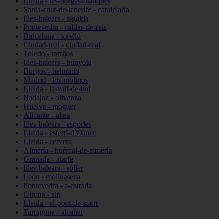
Lleida - les-borges-blanques
Santa-cruz-de-tenerife - candelaria
Illes-balears - algaida
Pontevedra - caldas-de-reis
Barcelona - torelló
Ciudad-real - ciudad-real
Toledo - torrijos
Illes-balears - bunyola
Burgos - belorado
Madrid - los-molinos
Lleida - la-vall-de-boí
Badajoz - olivenza
Huelva - moguer
Alicante - altea
Illes-balears - esporles
Lleida - esterri-d39àneu
Lleida - cervera
Almería - huércal-de-almería
Granada - atarfe
Illes-balears - sóller
León - molinaseca
Pontevedra - a-estrada
Girona - alp
Lleida - el-pont-de-suert
Tarragona - alcanar