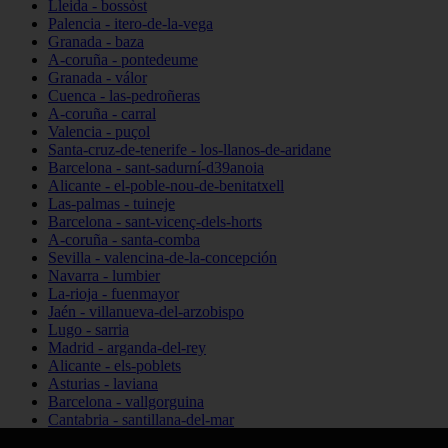
Lleida - bossòst
Palencia - itero-de-la-vega
Granada - baza
A-coruña - pontedeume
Granada - válor
Cuenca - las-pedroñeras
A-coruña - carral
Valencia - puçol
Santa-cruz-de-tenerife - los-llanos-de-aridane
Barcelona - sant-sadurní-d39anoia
Alicante - el-poble-nou-de-benitatxell
Las-palmas - tuineje
Barcelona - sant-vicenç-dels-horts
A-coruña - santa-comba
Sevilla - valencina-de-la-concepción
Navarra - lumbier
La-rioja - fuenmayor
Jaén - villanueva-del-arzobispo
Lugo - sarria
Madrid - arganda-del-rey
Alicante - els-poblets
Asturias - laviana
Barcelona - vallgorguina
Cantabria - santillana-del-mar
Zamora - santa-maría-de-la-vega