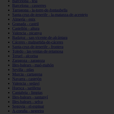
Barcelona - teià
Barcelona - casserres
Tarragona - la-torre-de-fontaubella
Santa-cruz-de-tenerife - la-matanza-de-acentejo
Almería - enix
Granada - castril
Castellón - altura
Valencia - picanya
Badajoz - san-vicente-de-alcántara
Cáceres - malpartida-de-cáceres
Santa-cruz-de-tenerife - frontera
Toledo - las-ventas-de-retamosa
Teruel - alcorisa
Zaragoza - zaragoza
Illes-balears - maó-mahón
Sevilla - pilas
Murcia - cartagena
Navarra - castejón
Valencia - sedaví
Huesca - sariñena
Cantabria - limpias
Illes-balears - santanyí
Illes-balears - selva
Segovia - el-espinar
A-coruña - negreira