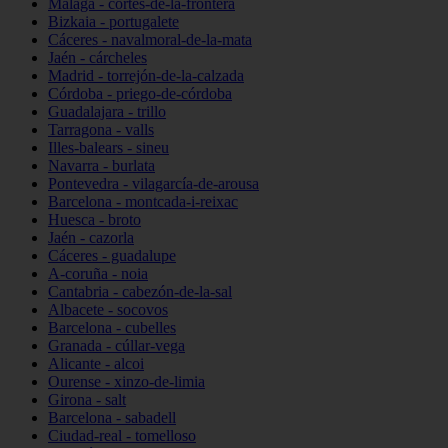
Málaga - cortes-de-la-frontera
Bizkaia - portugalete
Cáceres - navalmoral-de-la-mata
Jaén - cárcheles
Madrid - torrejón-de-la-calzada
Córdoba - priego-de-córdoba
Guadalajara - trillo
Tarragona - valls
Illes-balears - sineu
Navarra - burlata
Pontevedra - vilagarcía-de-arousa
Barcelona - montcada-i-reixac
Huesca - broto
Jaén - cazorla
Cáceres - guadalupe
A-coruña - noia
Cantabria - cabezón-de-la-sal
Albacete - socovos
Barcelona - cubelles
Granada - cúllar-vega
Alicante - alcoi
Ourense - xinzo-de-limia
Girona - salt
Barcelona - sabadell
Ciudad-real - tomelloso