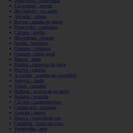
Pontevedra - pontevedra
Las-palmas - mogán
Illes-balears - es-castell
Alicante - villena
Burgos - aranda-de-duero
Pontevedra - cambados
Cáceres - trujillo
Illes-balears - felanitx
Sevilla - bormujos
Ourense - celanova
Granada - pinos-genil
Murcia - mula
Madrid - colmenar-de-oreja
Huelva - calañas
A-coruña - a-pobra-do-caramiñal
Segovia - chañe
Teruel - camañas
Badajoz - la-roca-de-la-sierra
Badajoz - guareña
Cáceres - caminomorisco
Ciudad-real - malagón
Asturias - mieres
Huesca - castejón-de-sos
Cantabria - hazas-de-cesto
Pontevedra - arbo