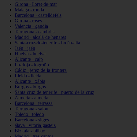
Girona - lloret-de-mar
Málaga - ronda
Barcelona - castelldefels
Girona - roses
Valencia - gandia
Tarragona - cambrils
Madrid - alcalá-de-henares
Santa-cruz-de-tenerife - breña-alta
Jaén - jaén
Huelva - huelva
Alicante - calp
La-rioja - logroño
Cádiz - jerez-de-la-frontera
Lleida - lleida
Alicante - xàbia
Burgos - burgos
Santa-cruz-de-tenerife - puerto-de-la-cruz
Almería - almería
Barcelona - terrassa
Tarragona - salou
Toledo - toledo
Barcelona - sitges
álava - vitoria-gasteiz
Bizkaia - bilbao
Madrid - tres-cantos