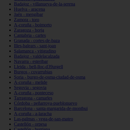
Badajoz - villanueva-de-la-serena
Huelva - aracena
Jaén - mengíbar
Zamora - toro
A-coruña - boimorto
Zaragoza - borja
Cantabria - cartes
Granada - cortes-de-baza
Illes-balears - sant-joan
Salamanca - vitigudino
Badajoz - valdelacalzada
Navarra - esteribar
Lleida - bell-lloc-d39urgell
Burgos - covarrubias
Soria - burgo-de-osma-ciudad-de-osma
A-coruña - melide
Segovia - segovia
A-coruña - ponteceso
Tarragona - camarles
Córdoba - peñarroya-pueblonuevo
Barcelona - santa-margarida-de-montbui
A-coruña - a-laracha
Las-palmas - vega-de-san-mateo
Castellón - orpesa
Castellón - burriana