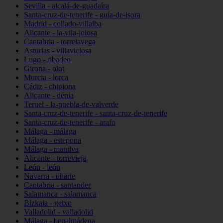
Sevilla - alcalá-de-guadaíra
Santa-cruz-de-tenerife - guía-de-isora
Madrid - collado-villalba
Alicante - la-vila-joiosa
Cantabria - torrelavega
Asturias - villaviciosa
Lugo - ribadeo
Girona - olot
Murcia - lorca
Cádiz - chipiona
Alicante - dénia
Teruel - la-puebla-de-valverde
Santa-cruz-de-tenerife - santa-cruz-de-tenerife
Santa-cruz-de-tenerife - arafo
Málaga - málaga
Málaga - estepona
Málaga - manilva
Alicante - torrevieja
León - león
Navarra - uharte
Cantabria - santander
Salamanca - salamanca
Bizkaia - getxo
Valladolid - valladolid
Málaga - benalmádena