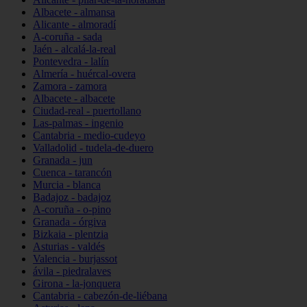
Albacete - almansa
Alicante - almoradí
A-coruña - sada
Jaén - alcalá-la-real
Pontevedra - lalín
Almería - huércal-overa
Zamora - zamora
Albacete - albacete
Ciudad-real - puertollano
Las-palmas - ingenio
Cantabria - medio-cudeyo
Valladolid - tudela-de-duero
Granada - jun
Cuenca - tarancón
Murcia - blanca
Badajoz - badajoz
A-coruña - o-pino
Granada - órgiva
Bizkaia - plentzia
Asturias - valdés
Valencia - burjassot
ávila - piedralaves
Girona - la-jonquera
Cantabria - cabezón-de-liébana