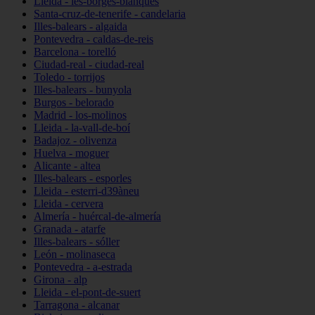
Lleida - les-borges-blanques
Santa-cruz-de-tenerife - candelaria
Illes-balears - algaida
Pontevedra - caldas-de-reis
Barcelona - torelló
Ciudad-real - ciudad-real
Toledo - torrijos
Illes-balears - bunyola
Burgos - belorado
Madrid - los-molinos
Lleida - la-vall-de-boí
Badajoz - olivenza
Huelva - moguer
Alicante - altea
Illes-balears - esporles
Lleida - esterri-d39àneu
Lleida - cervera
Almería - huércal-de-almería
Granada - atarfe
Illes-balears - sóller
León - molinaseca
Pontevedra - a-estrada
Girona - alp
Lleida - el-pont-de-suert
Tarragona - alcanar