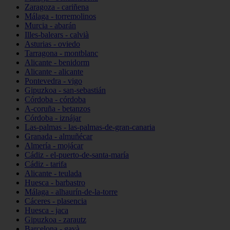
Zaragoza - cariñena
Málaga - torremolinos
Murcia - abarán
Illes-balears - calvià
Asturias - oviedo
Tarragona - montblanc
Alicante - benidorm
Alicante - alicante
Pontevedra - vigo
Gipuzkoa - san-sebastián
Córdoba - córdoba
A-coruña - betanzos
Córdoba - iznájar
Las-palmas - las-palmas-de-gran-canaria
Granada - almuñécar
Almería - mojácar
Cádiz - el-puerto-de-santa-maría
Cádiz - tarifa
Alicante - teulada
Huesca - barbastro
Málaga - alhaurín-de-la-torre
Cáceres - plasencia
Huesca - jaca
Gipuzkoa - zarautz
Barcelona - gavà