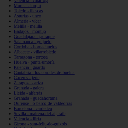
Valencia - catarroja
Murcia - lorquí
Toledo - illescas
Asturias - tineo
Almería - vícar
Melilla - melilla
Badajoz - montijo
Guadalajara - jadraque
Salamanca - guijuelo
Córdoba - hornachuelos
Albacete - villarrobledo
Tarragona - tortosa
Huelva - punta-umbría
Palencia - guardo
Cantabria - los-corrales-de-buelna
Cáceres - jerte
Zaragoza - ariza
Granada - galera
Lleida - alfarràs
Granada - guadahortuna
Ourense - o-barco-de-valdeorras
Barcelona - cardedeu
Sevilla - mairena-del-aljarafe
Valencia - llíria
Girona - sant-feliu-de-guíxols