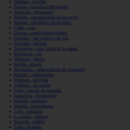
Almería - el-ejido
Girona - castelló-d39empúries
Valencia - benaguasil
Madrid - san-sebastián-de-los-reyes
Madrid - miraflores-de-la-sierra
Cádiz - rota
Girona - castell-platja-d39aro
Ourense - san-cristovo-de-cea
Alicante - benissa
Tarragona - sant-carles-de-la-ràpita
Barcelona - vic
Valencia - alfafar
Sevilla - lebrija
Barcelona - santa-coloma-de-gramenet
Madrid - valdemorillo
Valencia - xirivella
Córdoba - la-carlota
Soria - morón-de-almazán
Gipuzkoa - hondarribia
Madrid - móstoles
Madrid - torrelodones
León - sahagún
A-coruña - fisterra
Segovia - cuéllar
León - la-robla