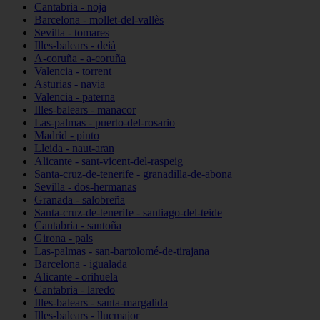
Cantabria - noja
Barcelona - mollet-del-vallès
Sevilla - tomares
Illes-balears - deià
A-coruña - a-coruña
Valencia - torrent
Asturias - navia
Valencia - paterna
Illes-balears - manacor
Las-palmas - puerto-del-rosario
Madrid - pinto
Lleida - naut-aran
Alicante - sant-vicent-del-raspeig
Santa-cruz-de-tenerife - granadilla-de-abona
Sevilla - dos-hermanas
Granada - salobreña
Santa-cruz-de-tenerife - santiago-del-teide
Cantabria - santoña
Girona - pals
Las-palmas - san-bartolomé-de-tirajana
Barcelona - igualada
Alicante - orihuela
Cantabria - laredo
Illes-balears - santa-margalida
Illes-balears - llucmajor