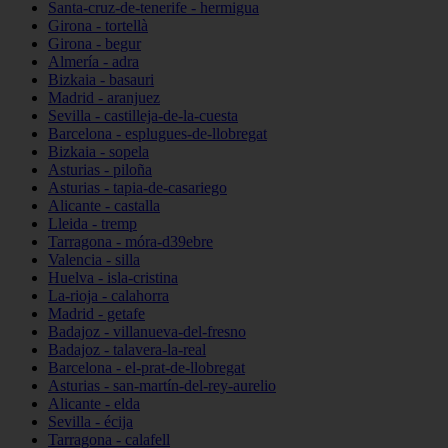
Santa-cruz-de-tenerife - hermigua
Girona - tortellà
Girona - begur
Almería - adra
Bizkaia - basauri
Madrid - aranjuez
Sevilla - castilleja-de-la-cuesta
Barcelona - esplugues-de-llobregat
Bizkaia - sopela
Asturias - piloña
Asturias - tapia-de-casariego
Alicante - castalla
Lleida - tremp
Tarragona - móra-d39ebre
Valencia - silla
Huelva - isla-cristina
La-rioja - calahorra
Madrid - getafe
Badajoz - villanueva-del-fresno
Badajoz - talavera-la-real
Barcelona - el-prat-de-llobregat
Asturias - san-martín-del-rey-aurelio
Alicante - elda
Sevilla - écija
Tarragona - calafell