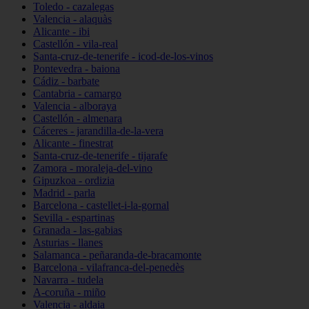
Toledo - cazalegas
Valencia - alaquàs
Alicante - ibi
Castellón - vila-real
Santa-cruz-de-tenerife - icod-de-los-vinos
Pontevedra - baiona
Cádiz - barbate
Cantabria - camargo
Valencia - alboraya
Castellón - almenara
Cáceres - jarandilla-de-la-vera
Alicante - finestrat
Santa-cruz-de-tenerife - tijarafe
Zamora - moraleja-del-vino
Gipuzkoa - ordizia
Madrid - parla
Barcelona - castellet-i-la-gornal
Sevilla - espartinas
Granada - las-gabias
Asturias - llanes
Salamanca - peñaranda-de-bracamonte
Barcelona - vilafranca-del-penedès
Navarra - tudela
A-coruña - miño
Valencia - aldaia