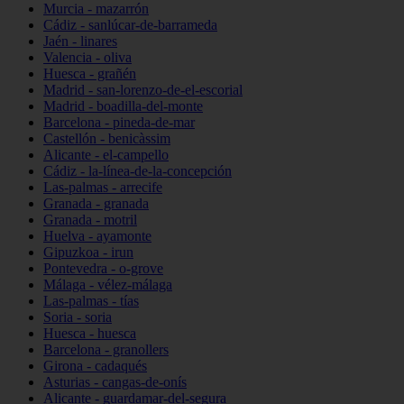
Murcia - mazarrón
Cádiz - sanlúcar-de-barrameda
Jaén - linares
Valencia - oliva
Huesca - grañén
Madrid - san-lorenzo-de-el-escorial
Madrid - boadilla-del-monte
Barcelona - pineda-de-mar
Castellón - benicàssim
Alicante - el-campello
Cádiz - la-línea-de-la-concepción
Las-palmas - arrecife
Granada - granada
Granada - motril
Huelva - ayamonte
Gipuzkoa - irun
Pontevedra - o-grove
Málaga - vélez-málaga
Las-palmas - tías
Soria - soria
Huesca - huesca
Barcelona - granollers
Girona - cadaqués
Asturias - cangas-de-onís
Alicante - guardamar-del-segura