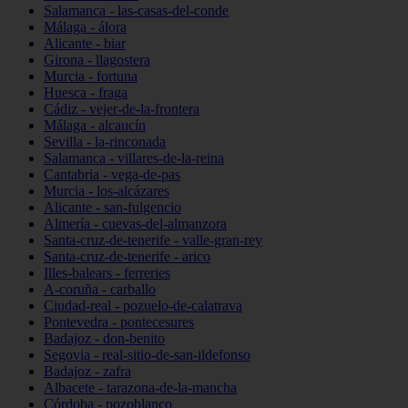
Salamanca - las-casas-del-conde
Málaga - álora
Alicante - biar
Girona - llagostera
Murcia - fortuna
Huesca - fraga
Cádiz - vejer-de-la-frontera
Málaga - alcaucín
Sevilla - la-rinconada
Salamanca - villares-de-la-reina
Cantabria - vega-de-pas
Murcia - los-alcázares
Alicante - san-fulgencio
Almería - cuevas-del-almanzora
Santa-cruz-de-tenerife - valle-gran-rey
Santa-cruz-de-tenerife - arico
Illes-balears - ferreries
A-coruña - carballo
Ciudad-real - pozuelo-de-calatrava
Pontevedra - pontecesures
Badajoz - don-benito
Segovia - real-sitio-de-san-ildefonso
Badajoz - zafra
Albacete - tarazona-de-la-mancha
Córdoba - pozoblanco