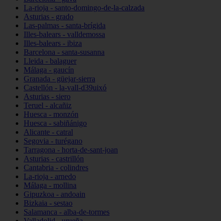
La-rioja - santo-domingo-de-la-calzada
Asturias - grado
Las-palmas - santa-brígida
Illes-balears - valldemossa
Illes-balears - ibiza
Barcelona - santa-susanna
Lleida - balaguer
Málaga - gaucín
Granada - güejar-sierra
Castellón - la-vall-d39uixó
Asturias - siero
Teruel - alcañiz
Huesca - monzón
Huesca - sabiñánigo
Alicante - catral
Segovia - turégano
Tarragona - horta-de-sant-joan
Asturias - castrillón
Cantabria - colindres
La-rioja - arnedo
Málaga - mollina
Gipuzkoa - andoain
Bizkaia - sestao
Salamanca - alba-de-tormes
Valladolid - urueña