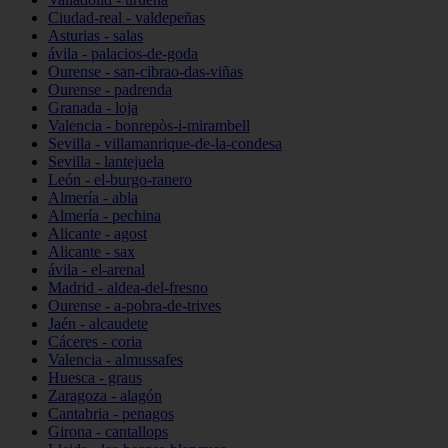
Ciudad-real - valdepeñas
Asturias - salas
ávila - palacios-de-goda
Ourense - san-cibrao-das-viñas
Ourense - padrenda
Granada - loja
Valencia - bonrepòs-i-mirambell
Sevilla - villamanrique-de-la-condesa
Sevilla - lantejuela
León - el-burgo-ranero
Almería - abla
Almería - pechina
Alicante - agost
Alicante - sax
ávila - el-arenal
Madrid - aldea-del-fresno
Ourense - a-pobra-de-trives
Jaén - alcaudete
Cáceres - coria
Valencia - almussafes
Huesca - graus
Zaragoza - alagón
Cantabria - penagos
Girona - cantallops