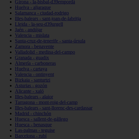
Girona - la-bisbal-d39empordà
Huelva - aljaraque
Salamanca - ciudad-rodrigo
Illes-balears - sant-joan-de-labritja
Lleida - la-seu-d39urgell
Jaén - andújar
Valencia - mislata
Santa-cruz-de-tenerife - santa-úrsula
Zamora - benavente
Valladolid - medina-del-campo
Granada - guadix
Almería - carboneras
Huelva - cartaya
Valencia - ontinyent
Bizkaia - santurtzi
Asturias - gozón
Alicante - xaló
Illes-balears - alaior
Tarragona - mont-roig-del-camp
Illes-balears - sant-llorenç-des-cardassar
Madrid - chinchón
Huesca - sallent-de-gállego
Huesca - benasque
Las-palmas - teguise
Barcelona - rubí