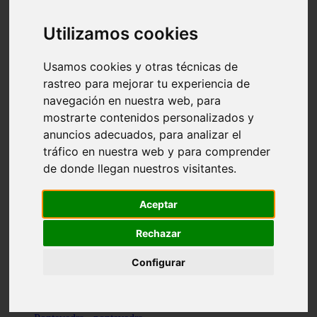
Valencia - valencia
Málaga - nerja
Utilizamos cookies
Girona - blanes
A-coruña - santiago-de-compostela
Málaga - marbella
Usamos cookies y otras técnicas de
Tarragona - tarragona
rastreo para mejorar tu experiencia de
Asturias - gijón
navegación en nuestra web, para
Girona - figueres
Alicante - santa-pola
mostrarte contenidos personalizados y
Madrid - leganés
anuncios adecuados, para analizar el
Almería - roquetas-de-mar
tráfico en nuestra web y para comprender
Girona - tossa-de-mar
Barcelona - sant-cugat-del-vallès
de donde llegan nuestros visitantes.
Alicante - l39alfàs-del-pi
Barcelona - vilanova-i-la-geltrú
Illes-balears - alcúdia
Aceptar
Castellón - peñíscola
Barcelona - mataró
Rechazar
ávila - ávila
Illes-balears - sant-antoni-de-portmany
Configurar
Illes-balears - sant-josep-de-sa-talaia
Tarragona - reus
Barcelona - badalona
Santa-cruz-de-tenerife - san-cristóbal-de-la-laguna