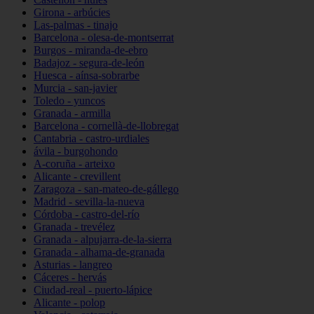
Girona - arbúcies
Las-palmas - tinajo
Barcelona - olesa-de-montserrat
Burgos - miranda-de-ebro
Badajoz - segura-de-león
Huesca - aínsa-sobrarbe
Murcia - san-javier
Toledo - yuncos
Granada - armilla
Barcelona - cornellà-de-llobregat
Cantabria - castro-urdiales
ávila - burgohondo
A-coruña - arteixo
Alicante - crevillent
Zaragoza - san-mateo-de-gállego
Madrid - sevilla-la-nueva
Córdoba - castro-del-río
Granada - trevélez
Granada - alpujarra-de-la-sierra
Granada - alhama-de-granada
Asturias - langreo
Cáceres - hervás
Ciudad-real - puerto-lápice
Alicante - polop