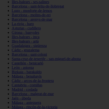
Illes-balears - ses-salines
Barcelona - sant-feliu-de-llobregat
Lugo - monforte-de-lemos
Barcelona - molins-de-rei
Barcelona - arenys-de-mar
La-rioja - haro
Asturias - cudillero
Girona - banyoles
Illes-balears - inca
Illes-balears - artà
Guadalajara - sigüenza
Cádiz - grazalema
Barcelona - sant-celoni
Santa-cruz-de-tenerife - san-miguel-de-abona
Castellón - benicarló
León - astorga
Bizkaia - barakaldo
Málaga - benahavís
Cádiz - arcos-de-la-frontera
Cantabria - comillas
Madrid - coslada
Barcelona - malgrat-de-mar
Jaén - úbeda
Málaga - antequera
Málaga - rincón-de-la-victoria