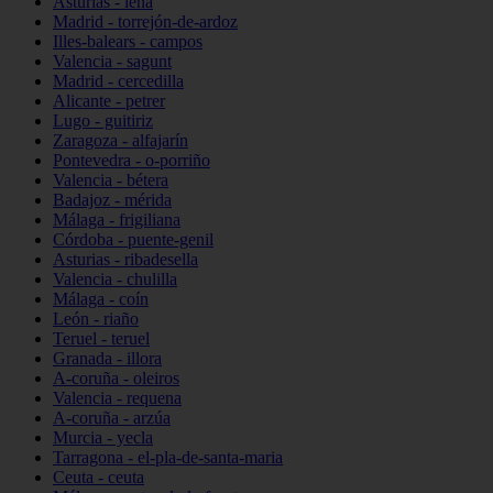
Asturias - lena
Madrid - torrejón-de-ardoz
Illes-balears - campos
Valencia - sagunt
Madrid - cercedilla
Alicante - petrer
Lugo - guitiriz
Zaragoza - alfajarín
Pontevedra - o-porriño
Valencia - bétera
Badajoz - mérida
Málaga - frigiliana
Córdoba - puente-genil
Asturias - ribadesella
Valencia - chulilla
Málaga - coín
León - riaño
Teruel - teruel
Granada - illora
A-coruña - oleiros
Valencia - requena
A-coruña - arzúa
Murcia - yecla
Tarragona - el-pla-de-santa-maria
Ceuta - ceuta