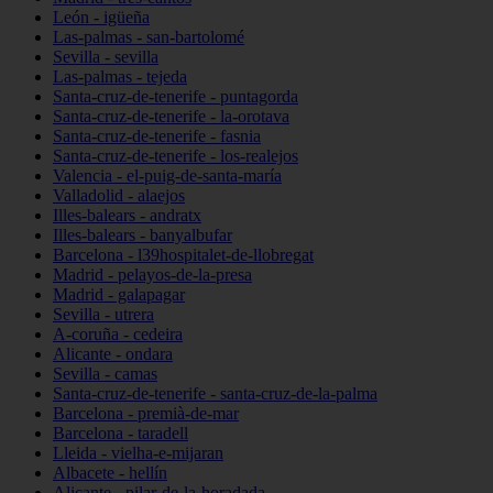
León - igüeña
Las-palmas - san-bartolomé
Sevilla - sevilla
Las-palmas - tejeda
Santa-cruz-de-tenerife - puntagorda
Santa-cruz-de-tenerife - la-orotava
Santa-cruz-de-tenerife - fasnia
Santa-cruz-de-tenerife - los-realejos
Valencia - el-puig-de-santa-maría
Valladolid - alaejos
Illes-balears - andratx
Illes-balears - banyalbufar
Barcelona - l39hospitalet-de-llobregat
Madrid - pelayos-de-la-presa
Madrid - galapagar
Sevilla - utrera
A-coruña - cedeira
Alicante - ondara
Sevilla - camas
Santa-cruz-de-tenerife - santa-cruz-de-la-palma
Barcelona - premià-de-mar
Barcelona - taradell
Lleida - vielha-e-mijaran
Albacete - hellín
Alicante - pilar-de-la-horadada