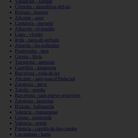
Valladolid - zaratán
Córdoba - almodóvar-del-río
Bizkaia - mungia
Alicante - aspe
Cantabria - meruelo
Albacete - el-bonillo
Lugo - viveiro
ávila - nava-de-arévalo
Almería - los-gallardos
Pontevedra - mos
Girona - llívia
Tarragona - amposta
Castellón - almassora
Barcelona - roda-de-ter
Alicante - sant-joan-d39alacant
Zaragoza - ateca
Toledo - seseña
Barcelona - sant-esteve-sesrovires
Zaragoza - tarazona
Bizkaia - balmaseda
Valencia - massanassa
Girona - puigcerdà
Valencia - petrés
Palencia - carrión-de-los-condes
Las-palmas - haría