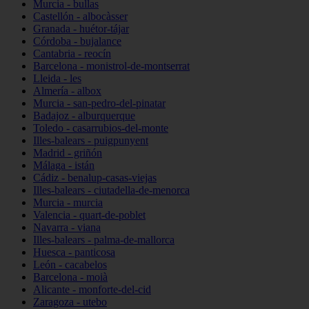
Murcia - bullas
Castellón - albocàsser
Granada - huétor-tájar
Córdoba - bujalance
Cantabria - reocín
Barcelona - monistrol-de-montserrat
Lleida - les
Almería - albox
Murcia - san-pedro-del-pinatar
Badajoz - alburquerque
Toledo - casarrubios-del-monte
Illes-balears - puigpunyent
Madrid - griñón
Málaga - istán
Cádiz - benalup-casas-viejas
Illes-balears - ciutadella-de-menorca
Murcia - murcia
Valencia - quart-de-poblet
Navarra - viana
Illes-balears - palma-de-mallorca
Huesca - panticosa
León - cacabelos
Barcelona - moià
Alicante - monforte-del-cid
Zaragoza - utebo