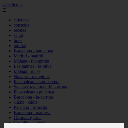
cafeetico.es
☰
cafeteras
consejos
recetas
salud
tipos
tutorial
Barcelona - barcelona
Madrid - madrid
Málaga - fuengirola
Las-palmas - la-oliva
Málaga - mijas
Navarra - pamplona
Illes-balears - son-servera
Santa-cruz-de-tenerife - arona
Illes-balears - pollença
Barcelona - la-garriga
Cádiz - cádiz
Palencia - frómista
Barcelona - manresa
Girona - girona
Castellón - vinaròs
Illes-balears - capdepera