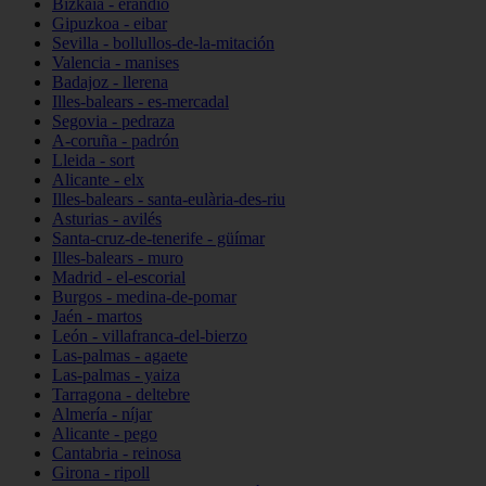
Bizkaia - erandio
Gipuzkoa - eibar
Sevilla - bollullos-de-la-mitación
Valencia - manises
Badajoz - llerena
Illes-balears - es-mercadal
Segovia - pedraza
A-coruña - padrón
Lleida - sort
Alicante - elx
Illes-balears - santa-eulària-des-riu
Asturias - avilés
Santa-cruz-de-tenerife - güímar
Illes-balears - muro
Madrid - el-escorial
Burgos - medina-de-pomar
Jaén - martos
León - villafranca-del-bierzo
Las-palmas - agaete
Las-palmas - yaiza
Tarragona - deltebre
Almería - níjar
Alicante - pego
Cantabria - reinosa
Girona - ripoll