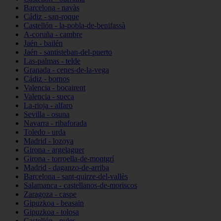
Barcelona - navàs
Cádiz - san-roque
Castellón - la-pobla-de-benifassà
A-coruña - cambre
Jaén - bailén
Jaén - santisteban-del-puerto
Las-palmas - telde
Granada - cenes-de-la-vega
Cádiz - bornos
Valencia - bocairent
Valencia - sueca
La-rioja - alfaro
Sevilla - osuna
Navarra - ribaforada
Toledo - urda
Madrid - lozoya
Girona - argelaguer
Girona - torroella-de-montgrí
Madrid - daganzo-de-arriba
Barcelona - sant-quirze-del-vallès
Salamanca - castellanos-de-moriscos
Zaragoza - caspe
Gipuzkoa - beasain
Gipuzkoa - tolosa
Castellón - nules