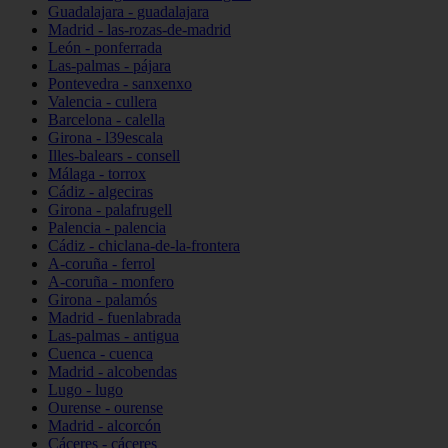
Guadalajara - guadalajara
Madrid - las-rozas-de-madrid
León - ponferrada
Las-palmas - pájara
Pontevedra - sanxenxo
Valencia - cullera
Barcelona - calella
Girona - l39escala
Illes-balears - consell
Málaga - torrox
Cádiz - algeciras
Girona - palafrugell
Palencia - palencia
Cádiz - chiclana-de-la-frontera
A-coruña - ferrol
A-coruña - monfero
Girona - palamós
Madrid - fuenlabrada
Las-palmas - antigua
Cuenca - cuenca
Madrid - alcobendas
Lugo - lugo
Ourense - ourense
Madrid - alcorcón
Cáceres - cáceres