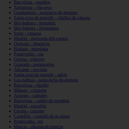
Barcelona - manlleu
Tarragona - vila-seca
Guadalajara - azuqueca-de-henares
Santa-cruz-de-tenerife - vilaflor-de-chasna
Illes-balears - fornalutx
Illes-balears - formentera
Soria - vinuesa
Madrid - mejorada-del-campo
Ourense - ribadavia
Bizkaia - mundaka
Pontevedra - oia
Girona - vidreres
Granada - pampaneira
Alicante - novelda
Santa-cruz-de-tenerife - adeje
Las-palmas - santa-lucía-de-tirajana
Barcelona - ripollet
Málaga - cómpeta
Asturias - cabrales
Barcelona - caldes-de-montbui
Madrid - rascafría
Girona - calonge
Castellón - castelló-de-la-plana
Pontevedra - tui
Murcia - alhama-de-murcia