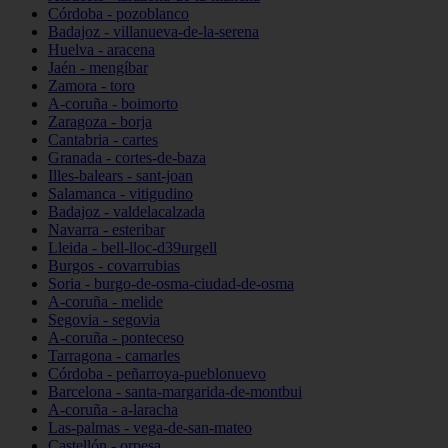
Córdoba - pozoblanco
Badajoz - villanueva-de-la-serena
Huelva - aracena
Jaén - mengíbar
Zamora - toro
A-coruña - boimorto
Zaragoza - borja
Cantabria - cartes
Granada - cortes-de-baza
Illes-balears - sant-joan
Salamanca - vitigudino
Badajoz - valdelacalzada
Navarra - esteribar
Lleida - bell-lloc-d39urgell
Burgos - covarrubias
Soria - burgo-de-osma-ciudad-de-osma
A-coruña - melide
Segovia - segovia
A-coruña - ponteceso
Tarragona - camarles
Córdoba - peñarroya-pueblonuevo
Barcelona - santa-margarida-de-montbui
A-coruña - a-laracha
Las-palmas - vega-de-san-mateo
Castellón - orpesa