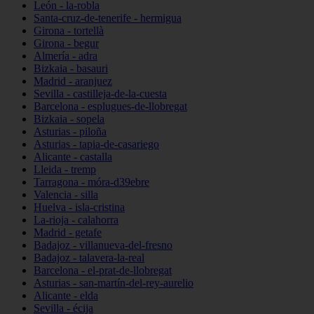
León - la-robla
Santa-cruz-de-tenerife - hermigua
Girona - tortellà
Girona - begur
Almería - adra
Bizkaia - basauri
Madrid - aranjuez
Sevilla - castilleja-de-la-cuesta
Barcelona - esplugues-de-llobregat
Bizkaia - sopela
Asturias - piloña
Asturias - tapia-de-casariego
Alicante - castalla
Lleida - tremp
Tarragona - móra-d39ebre
Valencia - silla
Huelva - isla-cristina
La-rioja - calahorra
Madrid - getafe
Badajoz - villanueva-del-fresno
Badajoz - talavera-la-real
Barcelona - el-prat-de-llobregat
Asturias - san-martín-del-rey-aurelio
Alicante - elda
Sevilla - écija