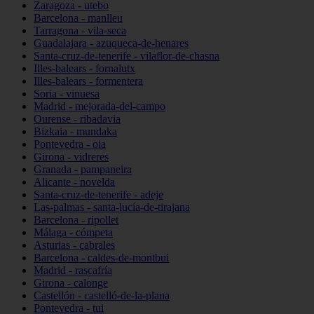
Zaragoza - utebo
Barcelona - manlleu
Tarragona - vila-seca
Guadalajara - azuqueca-de-henares
Santa-cruz-de-tenerife - vilaflor-de-chasna
Illes-balears - fornalutx
Illes-balears - formentera
Soria - vinuesa
Madrid - mejorada-del-campo
Ourense - ribadavia
Bizkaia - mundaka
Pontevedra - oia
Girona - vidreres
Granada - pampaneira
Alicante - novelda
Santa-cruz-de-tenerife - adeje
Las-palmas - santa-lucía-de-tirajana
Barcelona - ripollet
Málaga - cómpeta
Asturias - cabrales
Barcelona - caldes-de-montbui
Madrid - rascafría
Girona - calonge
Castellón - castelló-de-la-plana
Pontevedra - tui