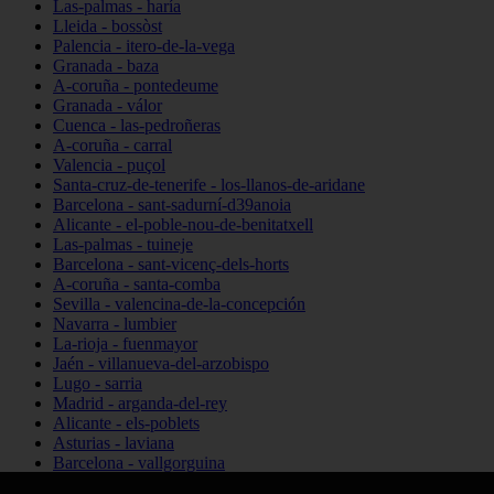
Las-palmas - haría
Lleida - bossòst
Palencia - itero-de-la-vega
Granada - baza
A-coruña - pontedeume
Granada - válor
Cuenca - las-pedroñeras
A-coruña - carral
Valencia - puçol
Santa-cruz-de-tenerife - los-llanos-de-aridane
Barcelona - sant-sadurní-d39anoia
Alicante - el-poble-nou-de-benitatxell
Las-palmas - tuineje
Barcelona - sant-vicenç-dels-horts
A-coruña - santa-comba
Sevilla - valencina-de-la-concepción
Navarra - lumbier
La-rioja - fuenmayor
Jaén - villanueva-del-arzobispo
Lugo - sarria
Madrid - arganda-del-rey
Alicante - els-poblets
Asturias - laviana
Barcelona - vallgorguina
Cantabria - santillana-del-mar