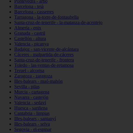
Pontevedra - arbo
Barcelona - teià
Barcelona - casserres
Tarragona - la-torre-de-fontaubella
Santa-cruz-de-tenerife - la-matanza-de-acentejo
Almería - enix
Granada - castril
Castellón - altura
Valencia - picanya
Badajoz - san-vicente-de-alcántara
Cáceres - malpartida-de-cáceres
Santa-cruz-de-tenerife - frontera
Toledo - las-ventas-de-retamosa
Teruel - alcorisa
Zaragoza - zaragoza
Illes-balears - maó-mahón
Sevilla - pilas
Murcia - cartagena
Navarra - castejón
Valencia - sedaví
Huesca - sariñena
Cantabria - limpias
Illes-balears - santanyí
Illes-balears - selva
Segovia - el-espinar