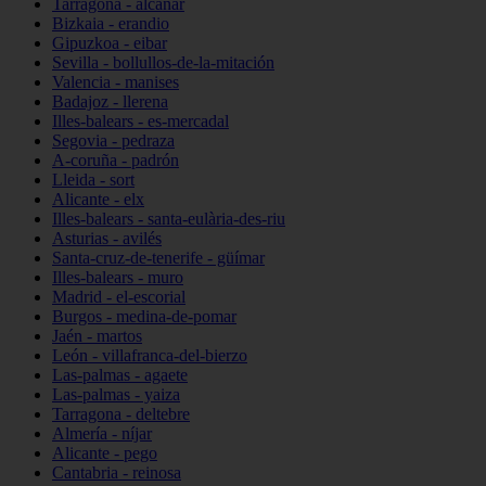
Tarragona - alcanar
Bizkaia - erandio
Gipuzkoa - eibar
Sevilla - bollullos-de-la-mitación
Valencia - manises
Badajoz - llerena
Illes-balears - es-mercadal
Segovia - pedraza
A-coruña - padrón
Lleida - sort
Alicante - elx
Illes-balears - santa-eulària-des-riu
Asturias - avilés
Santa-cruz-de-tenerife - güímar
Illes-balears - muro
Madrid - el-escorial
Burgos - medina-de-pomar
Jaén - martos
León - villafranca-del-bierzo
Las-palmas - agaete
Las-palmas - yaiza
Tarragona - deltebre
Almería - níjar
Alicante - pego
Cantabria - reinosa