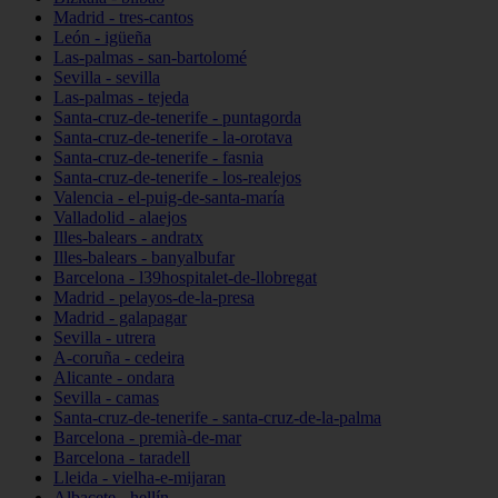
Madrid - tres-cantos
León - igüeña
Las-palmas - san-bartolomé
Sevilla - sevilla
Las-palmas - tejeda
Santa-cruz-de-tenerife - puntagorda
Santa-cruz-de-tenerife - la-orotava
Santa-cruz-de-tenerife - fasnia
Santa-cruz-de-tenerife - los-realejos
Valencia - el-puig-de-santa-maría
Valladolid - alaejos
Illes-balears - andratx
Illes-balears - banyalbufar
Barcelona - l39hospitalet-de-llobregat
Madrid - pelayos-de-la-presa
Madrid - galapagar
Sevilla - utrera
A-coruña - cedeira
Alicante - ondara
Sevilla - camas
Santa-cruz-de-tenerife - santa-cruz-de-la-palma
Barcelona - premià-de-mar
Barcelona - taradell
Lleida - vielha-e-mijaran
Albacete - hellín