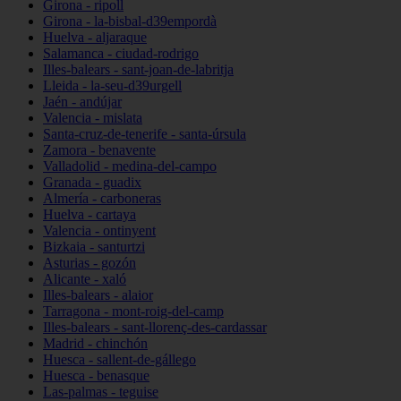
Girona - ripoll
Girona - la-bisbal-d39empordà
Huelva - aljaraque
Salamanca - ciudad-rodrigo
Illes-balears - sant-joan-de-labritja
Lleida - la-seu-d39urgell
Jaén - andújar
Valencia - mislata
Santa-cruz-de-tenerife - santa-úrsula
Zamora - benavente
Valladolid - medina-del-campo
Granada - guadix
Almería - carboneras
Huelva - cartaya
Valencia - ontinyent
Bizkaia - santurtzi
Asturias - gozón
Alicante - xaló
Illes-balears - alaior
Tarragona - mont-roig-del-camp
Illes-balears - sant-llorenç-des-cardassar
Madrid - chinchón
Huesca - sallent-de-gállego
Huesca - benasque
Las-palmas - teguise