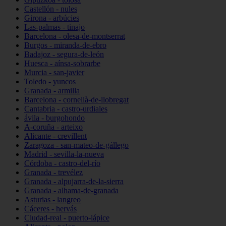
Castellón - nules
Girona - arbúcies
Las-palmas - tinajo
Barcelona - olesa-de-montserrat
Burgos - miranda-de-ebro
Badajoz - segura-de-león
Huesca - aínsa-sobrarbe
Murcia - san-javier
Toledo - yuncos
Granada - armilla
Barcelona - cornellà-de-llobregat
Cantabria - castro-urdiales
ávila - burgohondo
A-coruña - arteixo
Alicante - crevillent
Zaragoza - san-mateo-de-gállego
Madrid - sevilla-la-nueva
Córdoba - castro-del-río
Granada - trevélez
Granada - alpujarra-de-la-sierra
Granada - alhama-de-granada
Asturias - langreo
Cáceres - hervás
Ciudad-real - puerto-lápice