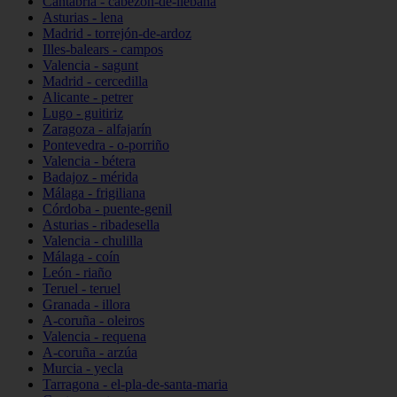
Cantabria - cabezón-de-liébana
Asturias - lena
Madrid - torrejón-de-ardoz
Illes-balears - campos
Valencia - sagunt
Madrid - cercedilla
Alicante - petrer
Lugo - guitiriz
Zaragoza - alfajarín
Pontevedra - o-porriño
Valencia - bétera
Badajoz - mérida
Málaga - frigiliana
Córdoba - puente-genil
Asturias - ribadesella
Valencia - chulilla
Málaga - coín
León - riaño
Teruel - teruel
Granada - illora
A-coruña - oleiros
Valencia - requena
A-coruña - arzúa
Murcia - yecla
Tarragona - el-pla-de-santa-maria