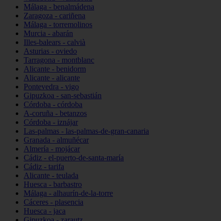
Málaga - benalmádena
Zaragoza - cariñena
Málaga - torremolinos
Murcia - abarán
Illes-balears - calvià
Asturias - oviedo
Tarragona - montblanc
Alicante - benidorm
Alicante - alicante
Pontevedra - vigo
Gipuzkoa - san-sebastián
Córdoba - córdoba
A-coruña - betanzos
Córdoba - iznájar
Las-palmas - las-palmas-de-gran-canaria
Granada - almuñécar
Almería - mojácar
Cádiz - el-puerto-de-santa-maría
Cádiz - tarifa
Alicante - teulada
Huesca - barbastro
Málaga - alhaurín-de-la-torre
Cáceres - plasencia
Huesca - jaca
Gipuzkoa - zarautz