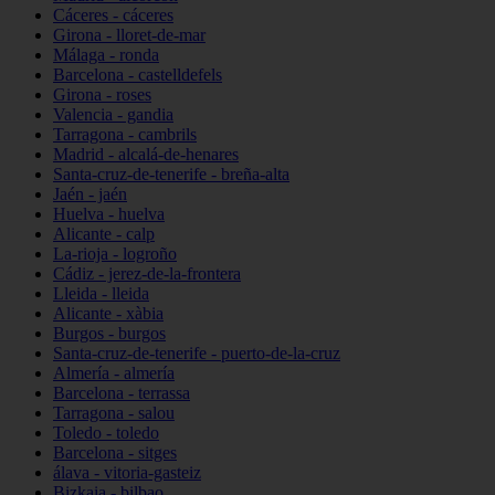
Cáceres - cáceres
Girona - lloret-de-mar
Málaga - ronda
Barcelona - castelldefels
Girona - roses
Valencia - gandia
Tarragona - cambrils
Madrid - alcalá-de-henares
Santa-cruz-de-tenerife - breña-alta
Jaén - jaén
Huelva - huelva
Alicante - calp
La-rioja - logroño
Cádiz - jerez-de-la-frontera
Lleida - lleida
Alicante - xàbia
Burgos - burgos
Santa-cruz-de-tenerife - puerto-de-la-cruz
Almería - almería
Barcelona - terrassa
Tarragona - salou
Toledo - toledo
Barcelona - sitges
álava - vitoria-gasteiz
Bizkaia - bilbao