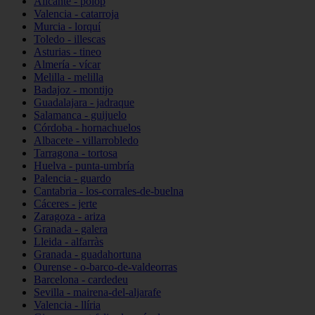
Alicante - polop
Valencia - catarroja
Murcia - lorquí
Toledo - illescas
Asturias - tineo
Almería - vícar
Melilla - melilla
Badajoz - montijo
Guadalajara - jadraque
Salamanca - guijuelo
Córdoba - hornachuelos
Albacete - villarrobledo
Tarragona - tortosa
Huelva - punta-umbría
Palencia - guardo
Cantabria - los-corrales-de-buelna
Cáceres - jerte
Zaragoza - ariza
Granada - galera
Lleida - alfarràs
Granada - guadahortuna
Ourense - o-barco-de-valdeorras
Barcelona - cardedeu
Sevilla - mairena-del-aljarafe
Valencia - llíria