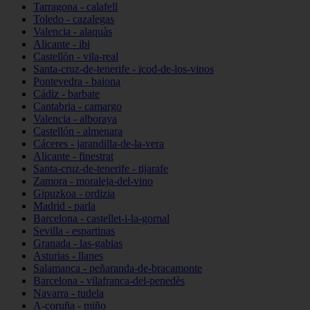
Tarragona - calafell
Toledo - cazalegas
Valencia - alaquàs
Alicante - ibi
Castellón - vila-real
Santa-cruz-de-tenerife - icod-de-los-vinos
Pontevedra - baiona
Cádiz - barbate
Cantabria - camargo
Valencia - alboraya
Castellón - almenara
Cáceres - jarandilla-de-la-vera
Alicante - finestrat
Santa-cruz-de-tenerife - tijarafe
Zamora - moraleja-del-vino
Gipuzkoa - ordizia
Madrid - parla
Barcelona - castellet-i-la-gornal
Sevilla - espartinas
Granada - las-gabias
Asturias - llanes
Salamanca - peñaranda-de-bracamonte
Barcelona - vilafranca-del-penedès
Navarra - tudela
A-coruña - miño