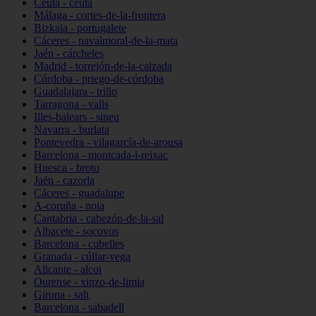
Ceuta - ceuta
Málaga - cortes-de-la-frontera
Bizkaia - portugalete
Cáceres - navalmoral-de-la-mata
Jaén - cárcheles
Madrid - torrejón-de-la-calzada
Córdoba - priego-de-córdoba
Guadalajara - trillo
Tarragona - valls
Illes-balears - sineu
Navarra - burlata
Pontevedra - vilagarcía-de-arousa
Barcelona - montcada-i-reixac
Huesca - broto
Jaén - cazorla
Cáceres - guadalupe
A-coruña - noia
Cantabria - cabezón-de-la-sal
Albacete - socovos
Barcelona - cubelles
Granada - cúllar-vega
Alicante - alcoi
Ourense - xinzo-de-limia
Girona - salt
Barcelona - sabadell