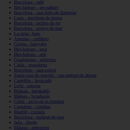
Barcelona - rubí
Illes-balears - ses-salines
Barcelona - sant-feliu-de-llobregat
Lugo - monforte-de-lemos
Barcelona - molins-de-rei
Barcelona - arenys-de-mar
La-rioja - haro
Asturias - cudillero
Girona - banyoles
Illes-balears - inca
Illes-balears - artà
Guadalajara - sigüenza
Cádiz - grazalema
Barcelona - sant-celoni
Santa-cruz-de-tenerife - san-miguel-de-abona
Castellón - benicarló
León - astorga
Bizkaia - barakaldo
Málaga - benahavís
Cádiz - arcos-de-la-frontera
Cantabria - comillas
Madrid - coslada
Barcelona - malgrat-de-mar
Jaén - úbeda
Málaga - antequera