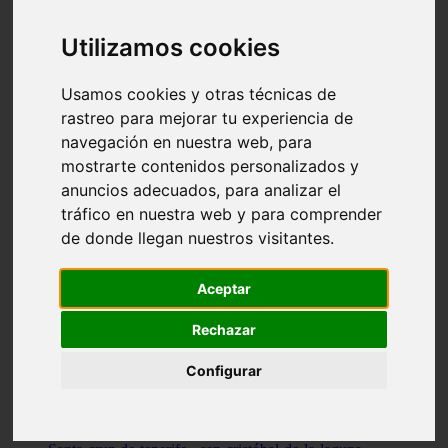
Illes-balears - capdepera
Valencia - valencia
Utilizamos cookies
Málaga - nerja
Girona - blanes
A-coruña - santiago-de-compostela
Usamos cookies y otras técnicas de
Málaga - marbella
rastreo para mejorar tu experiencia de
Tarragona - tarragona
navegación en nuestra web, para
Asturias - gijón
Girona - figueres
mostrarte contenidos personalizados y
Alicante - santa-pola
anuncios adecuados, para analizar el
Madrid - leganés
tráfico en nuestra web y para comprender
Almería - roquetas-de-mar
Girona - tossa-de-mar
de donde llegan nuestros visitantes.
Barcelona - sant-cugat-del-vallès
Alicante - l39alfàs-del-pi
Barcelona - vilanova-i-la-geltrú
Aceptar
Illes-balears - alcúdia
Castellón - peñíscola
Rechazar
Barcelona - mataró
ávila - ávila
Configurar
Illes-balears - sant-antoni-de-portmany
Illes-balears - sant-josep-de-sa-talaia
Tarragona - reus
Barcelona - badalona