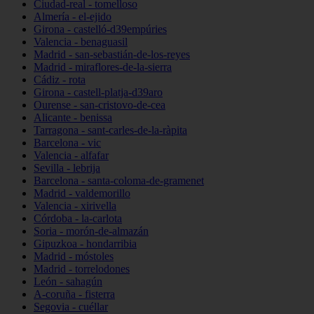
Ciudad-real - tomelloso
Almería - el-ejido
Girona - castelló-d39empúries
Valencia - benaguasil
Madrid - san-sebastián-de-los-reyes
Madrid - miraflores-de-la-sierra
Cádiz - rota
Girona - castell-platja-d39aro
Ourense - san-cristovo-de-cea
Alicante - benissa
Tarragona - sant-carles-de-la-ràpita
Barcelona - vic
Valencia - alfafar
Sevilla - lebrija
Barcelona - santa-coloma-de-gramenet
Madrid - valdemorillo
Valencia - xirivella
Córdoba - la-carlota
Soria - morón-de-almazán
Gipuzkoa - hondarribia
Madrid - móstoles
Madrid - torrelodones
León - sahagún
A-coruña - fisterra
Segovia - cuéllar