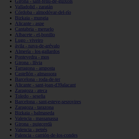
Girona - sant-feliu-de-guíxols
Valladolid - zaratán
Córdoba - almodóvar-del-río
Bizkaia - mungia
Alicante - aspe
Cantabria - meruelo
Albacete - el-bonillo
Lugo - viveiro
ávila - nava-de-arévalo
Almería - los-gallardos
Pontevedra - mos
Girona - llívia
Tarragona - amposta
Castellón - almassora
Barcelona - roda-de-ter
Alicante - sant-joan-d39alacant
Zaragoza - ateca
Toledo - seseña
Barcelona - sant-esteve-sesrovires
Zaragoza - tarazona
Bizkaia - balmaseda
Valencia - massanassa
Girona - puigcerdà
Valencia - petrés
Palencia - carrión-de-los-condes