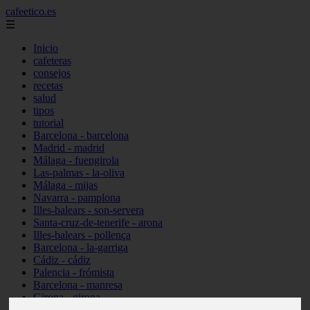
cafeetico.es
☰
Inicio
cafeteras
consejos
recetas
salud
tipos
tutorial
Barcelona - barcelona
Madrid - madrid
Málaga - fuengirola
Las-palmas - la-oliva
Málaga - mijas
Navarra - pamplona
Illes-balears - son-servera
Santa-cruz-de-tenerife - arona
Illes-balears - pollença
Barcelona - la-garriga
Cádiz - cádiz
Palencia - frómista
Barcelona - manresa
Girona - girona
Castellón - vinaròs