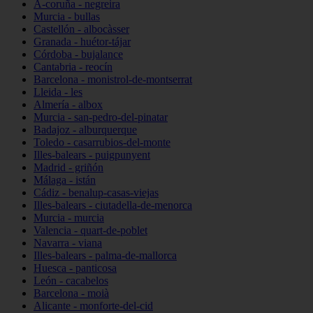
A-coruña - negreira
Murcia - bullas
Castellón - albocàsser
Granada - huétor-tájar
Córdoba - bujalance
Cantabria - reocín
Barcelona - monistrol-de-montserrat
Lleida - les
Almería - albox
Murcia - san-pedro-del-pinatar
Badajoz - alburquerque
Toledo - casarrubios-del-monte
Illes-balears - puigpunyent
Madrid - griñón
Málaga - istán
Cádiz - benalup-casas-viejas
Illes-balears - ciutadella-de-menorca
Murcia - murcia
Valencia - quart-de-poblet
Navarra - viana
Illes-balears - palma-de-mallorca
Huesca - panticosa
León - cacabelos
Barcelona - moià
Alicante - monforte-del-cid