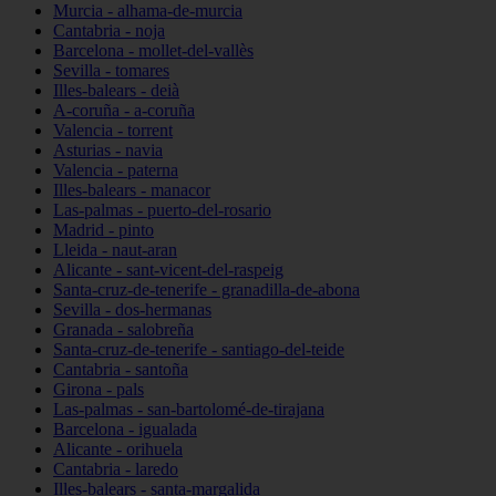
Murcia - alhama-de-murcia
Cantabria - noja
Barcelona - mollet-del-vallès
Sevilla - tomares
Illes-balears - deià
A-coruña - a-coruña
Valencia - torrent
Asturias - navia
Valencia - paterna
Illes-balears - manacor
Las-palmas - puerto-del-rosario
Madrid - pinto
Lleida - naut-aran
Alicante - sant-vicent-del-raspeig
Santa-cruz-de-tenerife - granadilla-de-abona
Sevilla - dos-hermanas
Granada - salobreña
Santa-cruz-de-tenerife - santiago-del-teide
Cantabria - santoña
Girona - pals
Las-palmas - san-bartolomé-de-tirajana
Barcelona - igualada
Alicante - orihuela
Cantabria - laredo
Illes-balears - santa-margalida