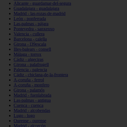
Alicante - guardamar-del-segura
Guadalajara - guadalajara
Madrid - las-rozas-de-madrid
León - ponferrada
Las-palmas - pájara
Pontevedra - sanxenxo
Valencia - cullera
Barcelona - calella
Girona - l39escala
Illes-balears - consell
Málaga - torrox
Cádiz - algeciras
Girona - palafrugell
Palencia - palencia
Cádiz - chiclana-de-la-frontera
A-coruña - ferrol
A-coruña - monfero
Girona - palamós
Madrid - fuenlabrada
Las-palmas - antigua
Cuenca - cuenca
Madrid - alcobendas
Lugo - lugo
Ourense - ourense
Madrid - alcorcón