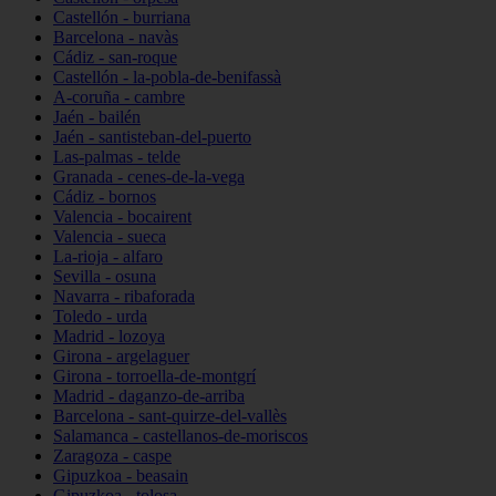
Castellón - burriana
Barcelona - navàs
Cádiz - san-roque
Castellón - la-pobla-de-benifassà
A-coruña - cambre
Jaén - bailén
Jaén - santisteban-del-puerto
Las-palmas - telde
Granada - cenes-de-la-vega
Cádiz - bornos
Valencia - bocairent
Valencia - sueca
La-rioja - alfaro
Sevilla - osuna
Navarra - ribaforada
Toledo - urda
Madrid - lozoya
Girona - argelaguer
Girona - torroella-de-montgrí
Madrid - daganzo-de-arriba
Barcelona - sant-quirze-del-vallès
Salamanca - castellanos-de-moriscos
Zaragoza - caspe
Gipuzkoa - beasain
Gipuzkoa - tolosa