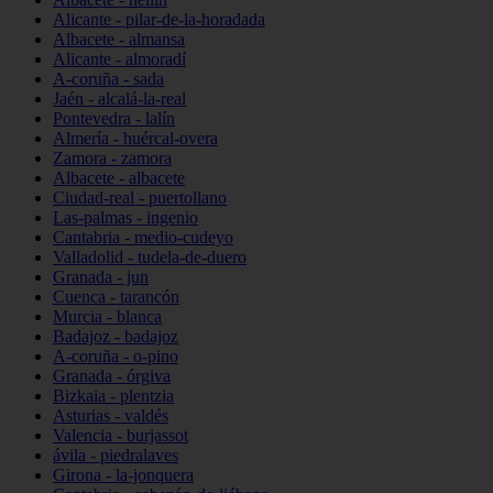
Alicante - pilar-de-la-horadada
Albacete - almansa
Alicante - almoradí
A-coruña - sada
Jaén - alcalá-la-real
Pontevedra - lalín
Almería - huércal-overa
Zamora - zamora
Albacete - albacete
Ciudad-real - puertollano
Las-palmas - ingenio
Cantabria - medio-cudeyo
Valladolid - tudela-de-duero
Granada - jun
Cuenca - tarancón
Murcia - blanca
Badajoz - badajoz
A-coruña - o-pino
Granada - órgiva
Bizkaia - plentzia
Asturias - valdés
Valencia - burjassot
ávila - piedralaves
Girona - la-jonquera