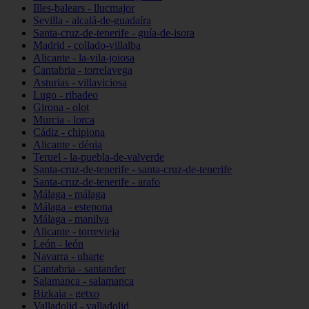
Illes-balears - llucmajor
Sevilla - alcalá-de-guadaíra
Santa-cruz-de-tenerife - guía-de-isora
Madrid - collado-villalba
Alicante - la-vila-joiosa
Cantabria - torrelavega
Asturias - villaviciosa
Lugo - ribadeo
Girona - olot
Murcia - lorca
Cádiz - chipiona
Alicante - dénia
Teruel - la-puebla-de-valverde
Santa-cruz-de-tenerife - santa-cruz-de-tenerife
Santa-cruz-de-tenerife - arafo
Málaga - málaga
Málaga - estepona
Málaga - manilva
Alicante - torrevieja
León - león
Navarra - uharte
Cantabria - santander
Salamanca - salamanca
Bizkaia - getxo
Valladolid - valladolid