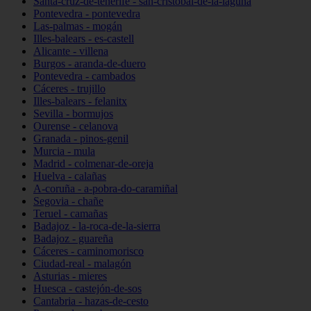
Santa-cruz-de-tenerife - san-cristóbal-de-la-laguna
Pontevedra - pontevedra
Las-palmas - mogán
Illes-balears - es-castell
Alicante - villena
Burgos - aranda-de-duero
Pontevedra - cambados
Cáceres - trujillo
Illes-balears - felanitx
Sevilla - bormujos
Ourense - celanova
Granada - pinos-genil
Murcia - mula
Madrid - colmenar-de-oreja
Huelva - calañas
A-coruña - a-pobra-do-caramiñal
Segovia - chañe
Teruel - camañas
Badajoz - la-roca-de-la-sierra
Badajoz - guareña
Cáceres - caminomorisco
Ciudad-real - malagón
Asturias - mieres
Huesca - castejón-de-sos
Cantabria - hazas-de-cesto