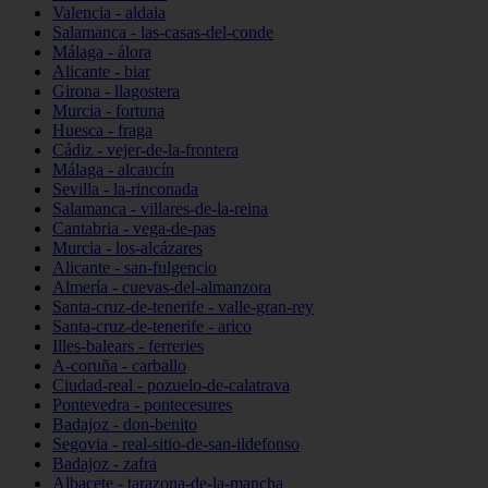
Valencia - aldaia
Salamanca - las-casas-del-conde
Málaga - álora
Alicante - biar
Girona - llagostera
Murcia - fortuna
Huesca - fraga
Cádiz - vejer-de-la-frontera
Málaga - alcaucín
Sevilla - la-rinconada
Salamanca - villares-de-la-reina
Cantabria - vega-de-pas
Murcia - los-alcázares
Alicante - san-fulgencio
Almería - cuevas-del-almanzora
Santa-cruz-de-tenerife - valle-gran-rey
Santa-cruz-de-tenerife - arico
Illes-balears - ferreries
A-coruña - carballo
Ciudad-real - pozuelo-de-calatrava
Pontevedra - pontecesures
Badajoz - don-benito
Segovia - real-sitio-de-san-ildefonso
Badajoz - zafra
Albacete - tarazona-de-la-mancha