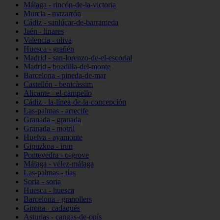
Málaga - rincón-de-la-victoria
Murcia - mazarrón
Cádiz - sanlúcar-de-barrameda
Jaén - linares
Valencia - oliva
Huesca - grañén
Madrid - san-lorenzo-de-el-escorial
Madrid - boadilla-del-monte
Barcelona - pineda-de-mar
Castellón - benicàssim
Alicante - el-campello
Cádiz - la-línea-de-la-concepción
Las-palmas - arrecife
Granada - granada
Granada - motril
Huelva - ayamonte
Gipuzkoa - irun
Pontevedra - o-grove
Málaga - vélez-málaga
Las-palmas - tías
Soria - soria
Huesca - huesca
Barcelona - granollers
Girona - cadaqués
Asturias - cangas-de-onís