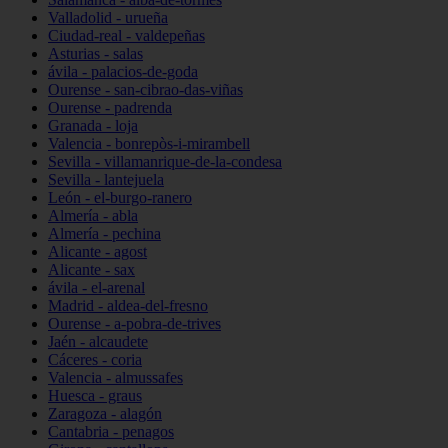
Valladolid - urueña
Ciudad-real - valdepeñas
Asturias - salas
ávila - palacios-de-goda
Ourense - san-cibrao-das-viñas
Ourense - padrenda
Granada - loja
Valencia - bonrepòs-i-mirambell
Sevilla - villamanrique-de-la-condesa
Sevilla - lantejuela
León - el-burgo-ranero
Almería - abla
Almería - pechina
Alicante - agost
Alicante - sax
ávila - el-arenal
Madrid - aldea-del-fresno
Ourense - a-pobra-de-trives
Jaén - alcaudete
Cáceres - coria
Valencia - almussafes
Huesca - graus
Zaragoza - alagón
Cantabria - penagos