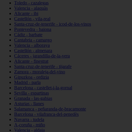
Toledo - cazalegas
Valencia - alaquàs
Alicante - ibi
Castellón - vila-real
Santa-cruz-de-tenerife - icod-de-los-vinos
Pontevedra - baiona
Cádiz - barbate
Cantabria - camargo
Valencia - alboraya
Castellón - almenara
Cáceres - jarandilla-de-la-vera
Alicante - finestrat
Santa-cruz-de-tenerife - tijarafe
Zamora - moraleja-del-vino
Gipuzkoa - ordizia
Madrid - parla
Barcelona - castellet-i-la-gornal
Sevilla - espartinas
Granada - las-gabias
Asturias - llanes
Salamanca - peñaranda-de-bracamonte
Barcelona - vilafranca-del-penedès
Navarra - tudela
A-coruña - miño
Valencia - aldaia