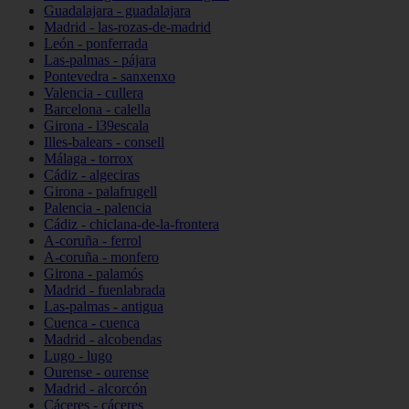
Guadalajara - guadalajara
Madrid - las-rozas-de-madrid
León - ponferrada
Las-palmas - pájara
Pontevedra - sanxenxo
Valencia - cullera
Barcelona - calella
Girona - l39escala
Illes-balears - consell
Málaga - torrox
Cádiz - algeciras
Girona - palafrugell
Palencia - palencia
Cádiz - chiclana-de-la-frontera
A-coruña - ferrol
A-coruña - monfero
Girona - palamós
Madrid - fuenlabrada
Las-palmas - antigua
Cuenca - cuenca
Madrid - alcobendas
Lugo - lugo
Ourense - ourense
Madrid - alcorcón
Cáceres - cáceres