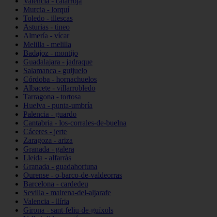
Valencia - catarroja
Murcia - lorquí
Toledo - illescas
Asturias - tineo
Almería - vícar
Melilla - melilla
Badajoz - montijo
Guadalajara - jadraque
Salamanca - guijuelo
Córdoba - hornachuelos
Albacete - villarrobledo
Tarragona - tortosa
Huelva - punta-umbría
Palencia - guardo
Cantabria - los-corrales-de-buelna
Cáceres - jerte
Zaragoza - ariza
Granada - galera
Lleida - alfarràs
Granada - guadahortuna
Ourense - o-barco-de-valdeorras
Barcelona - cardedeu
Sevilla - mairena-del-aljarafe
Valencia - llíria
Girona - sant-feliu-de-guíxols