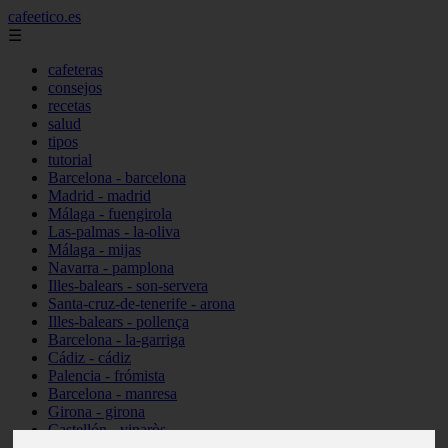
cafeetico.es
☰
cafeteras
consejos
recetas
salud
tipos
tutorial
Barcelona - barcelona
Madrid - madrid
Málaga - fuengirola
Las-palmas - la-oliva
Málaga - mijas
Navarra - pamplona
Illes-balears - son-servera
Santa-cruz-de-tenerife - arona
Illes-balears - pollença
Barcelona - la-garriga
Cádiz - cádiz
Palencia - frómista
Barcelona - manresa
Girona - girona
Castellón - vinaròs
Illes-balears - capdepera