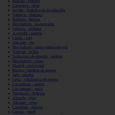
Bizkaia - erandio
Gipuzkoa - eibar
Sevilla - bollullos-de-la-mitación
Valencia - manises
Badajoz - llerena
Illes-balears - es-mercadal
Segovia - pedraza
A-coruña - padrón
Lleida - sort
Alicante - elx
Illes-balears - santa-eulària-des-riu
Asturias - avilés
Santa-cruz-de-tenerife - güímar
Illes-balears - muro
Madrid - el-escorial
Burgos - medina-de-pomar
Jaén - martos
León - villafranca-del-bierzo
Las-palmas - agaete
Las-palmas - yaiza
Tarragona - deltebre
Almería - níjar
Alicante - pego
Cantabria - reinosa
Girona - ripoll