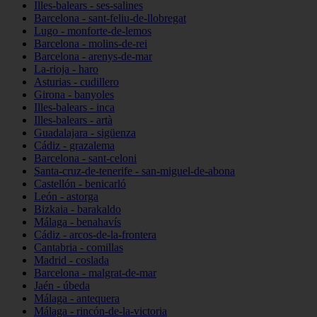
Illes-balears - ses-salines
Barcelona - sant-feliu-de-llobregat
Lugo - monforte-de-lemos
Barcelona - molins-de-rei
Barcelona - arenys-de-mar
La-rioja - haro
Asturias - cudillero
Girona - banyoles
Illes-balears - inca
Illes-balears - artà
Guadalajara - sigüenza
Cádiz - grazalema
Barcelona - sant-celoni
Santa-cruz-de-tenerife - san-miguel-de-abona
Castellón - benicarló
León - astorga
Bizkaia - barakaldo
Málaga - benahavís
Cádiz - arcos-de-la-frontera
Cantabria - comillas
Madrid - coslada
Barcelona - malgrat-de-mar
Jaén - úbeda
Málaga - antequera
Málaga - rincón-de-la-victoria