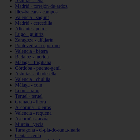
Asturias - lena
Madrid - torrejón-de-ardoz
Illes-balears - campos
Valencia - sagunt
Madrid - cercedilla
Alicante - petrer
Lugo - guitiriz
Zaragoza - alfajarín
Pontevedra - o-porriño
Valencia - bétera
Badajoz - mérida
Málaga - frigiliana
Córdoba - puente-genil
Asturias - ribadesella
Valencia - chulilla
Málaga - coín
León - riaño
Teruel - teruel
Granada - illora
A-coruña - oleiros
Valencia - requena
A-coruña - arzúa
Murcia - yecla
Tarragona - el-pla-de-santa-maria
Ceuta - ceuta