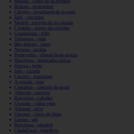
Málaga - cortes-de-la-frontera
Bizkaia - portugalete
Cáceres - navalmoral-de-la-mata
Jaén - cárcheles
Madrid - torrejón-de-la-calzada
Córdoba - priego-de-córdoba
Guadalajara - trillo
Tarragona - valls
Illes-balears - sineu
Navarra - burlata
Pontevedra - vilagarcía-de-arousa
Barcelona - montcada-i-reixac
Huesca - broto
Jaén - cazorla
Cáceres - guadalupe
A-coruña - noia
Cantabria - cabezón-de-la-sal
Albacete - socovos
Barcelona - cubelles
Granada - cúllar-vega
Alicante - alcoi
Ourense - xinzo-de-limia
Girona - salt
Barcelona - sabadell
Ciudad-real - tomelloso