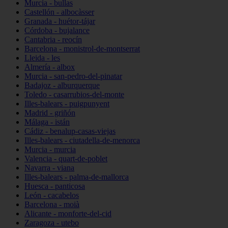
Murcia - bullas
Castellón - albocàsser
Granada - huétor-tájar
Córdoba - bujalance
Cantabria - reocín
Barcelona - monistrol-de-montserrat
Lleida - les
Almería - albox
Murcia - san-pedro-del-pinatar
Badajoz - alburquerque
Toledo - casarrubios-del-monte
Illes-balears - puigpunyent
Madrid - griñón
Málaga - istán
Cádiz - benalup-casas-viejas
Illes-balears - ciutadella-de-menorca
Murcia - murcia
Valencia - quart-de-poblet
Navarra - viana
Illes-balears - palma-de-mallorca
Huesca - panticosa
León - cacabelos
Barcelona - moià
Alicante - monforte-del-cid
Zaragoza - utebo