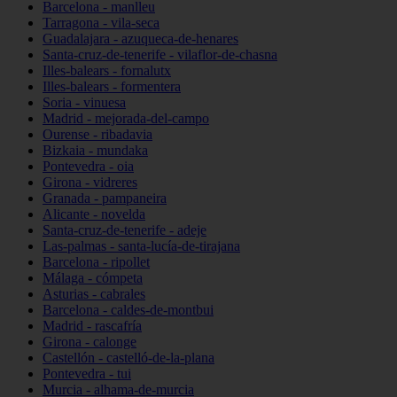
Barcelona - manlleu
Tarragona - vila-seca
Guadalajara - azuqueca-de-henares
Santa-cruz-de-tenerife - vilaflor-de-chasna
Illes-balears - fornalutx
Illes-balears - formentera
Soria - vinuesa
Madrid - mejorada-del-campo
Ourense - ribadavia
Bizkaia - mundaka
Pontevedra - oia
Girona - vidreres
Granada - pampaneira
Alicante - novelda
Santa-cruz-de-tenerife - adeje
Las-palmas - santa-lucía-de-tirajana
Barcelona - ripollet
Málaga - cómpeta
Asturias - cabrales
Barcelona - caldes-de-montbui
Madrid - rascafría
Girona - calonge
Castellón - castelló-de-la-plana
Pontevedra - tui
Murcia - alhama-de-murcia