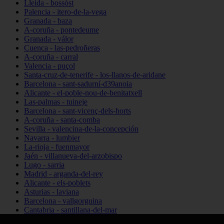
Lleida - bossòst
Palencia - itero-de-la-vega
Granada - baza
A-coruña - pontedeume
Granada - válor
Cuenca - las-pedroñeras
A-coruña - carral
Valencia - puçol
Santa-cruz-de-tenerife - los-llanos-de-aridane
Barcelona - sant-sadurní-d39anoia
Alicante - el-poble-nou-de-benitatxell
Las-palmas - tuineje
Barcelona - sant-vicenç-dels-horts
A-coruña - santa-comba
Sevilla - valencina-de-la-concepción
Navarra - lumbier
La-rioja - fuenmayor
Jaén - villanueva-del-arzobispo
Lugo - sarria
Madrid - arganda-del-rey
Alicante - els-poblets
Asturias - laviana
Barcelona - vallgorguina
Cantabria - santillana-del-mar
Zamora - santa-maría-de-la-vega