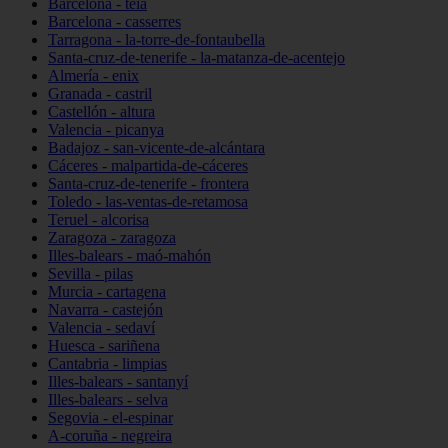
Barcelona - teià
Barcelona - casserres
Tarragona - la-torre-de-fontaubella
Santa-cruz-de-tenerife - la-matanza-de-acentejo
Almería - enix
Granada - castril
Castellón - altura
Valencia - picanya
Badajoz - san-vicente-de-alcántara
Cáceres - malpartida-de-cáceres
Santa-cruz-de-tenerife - frontera
Toledo - las-ventas-de-retamosa
Teruel - alcorisa
Zaragoza - zaragoza
Illes-balears - maó-mahón
Sevilla - pilas
Murcia - cartagena
Navarra - castejón
Valencia - sedaví
Huesca - sariñena
Cantabria - limpias
Illes-balears - santanyí
Illes-balears - selva
Segovia - el-espinar
A-coruña - negreira