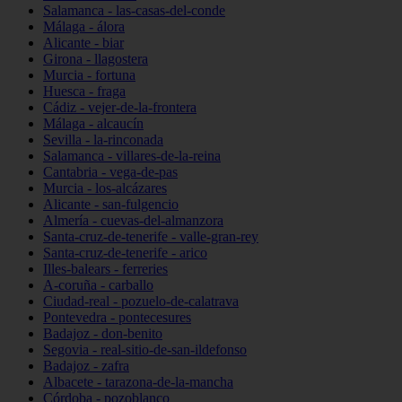
Salamanca - las-casas-del-conde
Málaga - álora
Alicante - biar
Girona - llagostera
Murcia - fortuna
Huesca - fraga
Cádiz - vejer-de-la-frontera
Málaga - alcaucín
Sevilla - la-rinconada
Salamanca - villares-de-la-reina
Cantabria - vega-de-pas
Murcia - los-alcázares
Alicante - san-fulgencio
Almería - cuevas-del-almanzora
Santa-cruz-de-tenerife - valle-gran-rey
Santa-cruz-de-tenerife - arico
Illes-balears - ferreries
A-coruña - carballo
Ciudad-real - pozuelo-de-calatrava
Pontevedra - pontecesures
Badajoz - don-benito
Segovia - real-sitio-de-san-ildefonso
Badajoz - zafra
Albacete - tarazona-de-la-mancha
Córdoba - pozoblanco