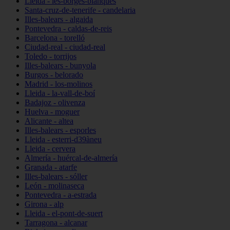
Lleida - les-borges-blanques
Santa-cruz-de-tenerife - candelaria
Illes-balears - algaida
Pontevedra - caldas-de-reis
Barcelona - torelló
Ciudad-real - ciudad-real
Toledo - torrijos
Illes-balears - bunyola
Burgos - belorado
Madrid - los-molinos
Lleida - la-vall-de-boí
Badajoz - olivenza
Huelva - moguer
Alicante - altea
Illes-balears - esporles
Lleida - esterri-d39àneu
Lleida - cervera
Almería - huércal-de-almería
Granada - atarfe
Illes-balears - sóller
León - molinaseca
Pontevedra - a-estrada
Girona - alp
Lleida - el-pont-de-suert
Tarragona - alcanar