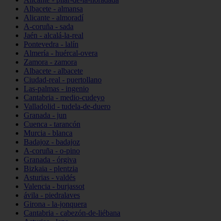
Albacete - almansa
Alicante - almoradí
A-coruña - sada
Jaén - alcalá-la-real
Pontevedra - lalín
Almería - huércal-overa
Zamora - zamora
Albacete - albacete
Ciudad-real - puertollano
Las-palmas - ingenio
Cantabria - medio-cudeyo
Valladolid - tudela-de-duero
Granada - jun
Cuenca - tarancón
Murcia - blanca
Badajoz - badajoz
A-coruña - o-pino
Granada - órgiva
Bizkaia - plentzia
Asturias - valdés
Valencia - burjassot
ávila - piedralaves
Girona - la-jonquera
Cantabria - cabezón-de-liébana