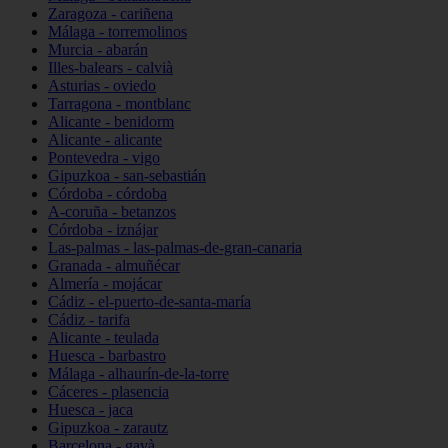
Zaragoza - cariñena
Málaga - torremolinos
Murcia - abarán
Illes-balears - calvià
Asturias - oviedo
Tarragona - montblanc
Alicante - benidorm
Alicante - alicante
Pontevedra - vigo
Gipuzkoa - san-sebastián
Córdoba - córdoba
A-coruña - betanzos
Córdoba - iznájar
Las-palmas - las-palmas-de-gran-canaria
Granada - almuñécar
Almería - mojácar
Cádiz - el-puerto-de-santa-maría
Cádiz - tarifa
Alicante - teulada
Huesca - barbastro
Málaga - alhaurín-de-la-torre
Cáceres - plasencia
Huesca - jaca
Gipuzkoa - zarautz
Barcelona - gavà