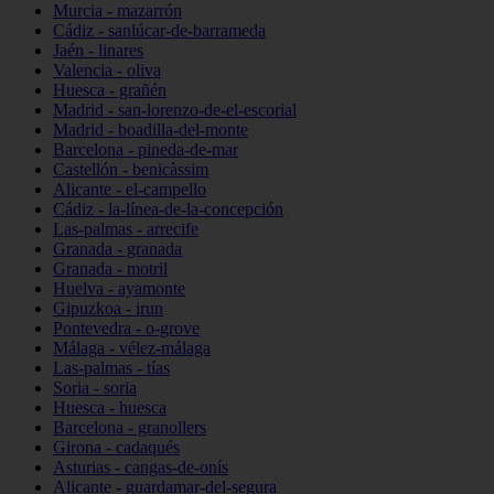
Murcia - mazarrón
Cádiz - sanlúcar-de-barrameda
Jaén - linares
Valencia - oliva
Huesca - grañén
Madrid - san-lorenzo-de-el-escorial
Madrid - boadilla-del-monte
Barcelona - pineda-de-mar
Castellón - benicàssim
Alicante - el-campello
Cádiz - la-línea-de-la-concepción
Las-palmas - arrecife
Granada - granada
Granada - motril
Huelva - ayamonte
Gipuzkoa - irun
Pontevedra - o-grove
Málaga - vélez-málaga
Las-palmas - tías
Soria - soria
Huesca - huesca
Barcelona - granollers
Girona - cadaqués
Asturias - cangas-de-onís
Alicante - guardamar-del-segura