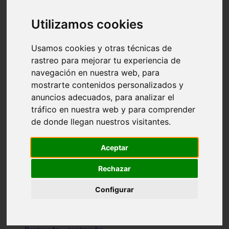
Valencia - valencia
Málaga - nerja
Utilizamos cookies
Girona - blanes
A-coruña - santiago-de-compostela
Málaga - marbella
Usamos cookies y otras técnicas de
Tarragona - tarragona
rastreo para mejorar tu experiencia de
Asturias - gijón
navegación en nuestra web, para
Girona - figueres
Alicante - santa-pola
mostrarte contenidos personalizados y
Madrid - leganés
anuncios adecuados, para analizar el
Almería - roquetas-de-mar
tráfico en nuestra web y para comprender
Girona - tossa-de-mar
Barcelona - sant-cugat-del-vallès
de donde llegan nuestros visitantes.
Alicante - l39alfàs-del-pi
Barcelona - vilanova-i-la-geltrú
Illes-balears - alcúdia
Aceptar
Castellón - peñíscola
Barcelona - mataró
Rechazar
ávila - ávila
Illes-balears - sant-antoni-de-portmany
Configurar
Illes-balears - sant-josep-de-sa-talaia
Tarragona - reus
Barcelona - badalona
Santa-cruz-de-tenerife - san-cristóbal-de-la-laguna