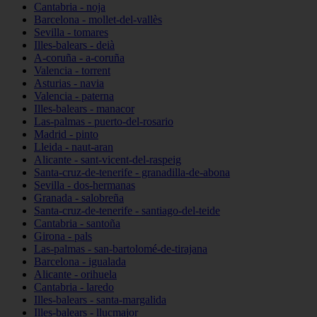
Cantabria - noja
Barcelona - mollet-del-vallès
Sevilla - tomares
Illes-balears - deià
A-coruña - a-coruña
Valencia - torrent
Asturias - navia
Valencia - paterna
Illes-balears - manacor
Las-palmas - puerto-del-rosario
Madrid - pinto
Lleida - naut-aran
Alicante - sant-vicent-del-raspeig
Santa-cruz-de-tenerife - granadilla-de-abona
Sevilla - dos-hermanas
Granada - salobreña
Santa-cruz-de-tenerife - santiago-del-teide
Cantabria - santoña
Girona - pals
Las-palmas - san-bartolomé-de-tirajana
Barcelona - igualada
Alicante - orihuela
Cantabria - laredo
Illes-balears - santa-margalida
Illes-balears - llucmajor