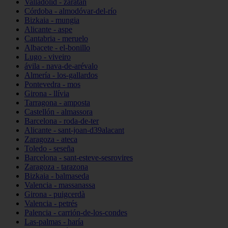
Valladolid - zaratán
Córdoba - almodóvar-del-río
Bizkaia - mungia
Alicante - aspe
Cantabria - meruelo
Albacete - el-bonillo
Lugo - viveiro
ávila - nava-de-arévalo
Almería - los-gallardos
Pontevedra - mos
Girona - llívia
Tarragona - amposta
Castellón - almassora
Barcelona - roda-de-ter
Alicante - sant-joan-d39alacant
Zaragoza - ateca
Toledo - seseña
Barcelona - sant-esteve-sesrovires
Zaragoza - tarazona
Bizkaia - balmaseda
Valencia - massanassa
Girona - puigcerdà
Valencia - petrés
Palencia - carrión-de-los-condes
Las-palmas - haría