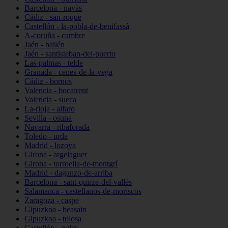
Barcelona - navàs
Cádiz - san-roque
Castellón - la-pobla-de-benifassà
A-coruña - cambre
Jaén - bailén
Jaén - santisteban-del-puerto
Las-palmas - telde
Granada - cenes-de-la-vega
Cádiz - bornos
Valencia - bocairent
Valencia - sueca
La-rioja - alfaro
Sevilla - osuna
Navarra - ribaforada
Toledo - urda
Madrid - lozoya
Girona - argelaguer
Girona - torroella-de-montgrí
Madrid - daganzo-de-arriba
Barcelona - sant-quirze-del-vallès
Salamanca - castellanos-de-moriscos
Zaragoza - caspe
Gipuzkoa - beasain
Gipuzkoa - tolosa
Castellón - nules