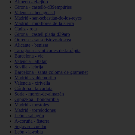
Almería - el-ejido
Girona - castelló-d39empúries
Valencia - benaguasil
Madrid - san-sebastián-de-los-reyes
Madrid - miraflores-de-la-sierra
Cádiz - rota
Girona - castell-platja-d39aro
Ourense - san-cristovo-de-cea
Alicante - benissa
Tarragona - sant-carles-de-la-ràpita
Barcelona - vic
Valencia - alfafar
Sevilla - lebrija
Barcelona - santa-coloma-de-gramenet
Madrid - valdemorillo
Valencia - xirivella
Córdoba - la-carlota
Soria - morón-de-almazán
Gipuzkoa - hondarribia
Madrid - móstoles
Madrid - torrelodones
León - sahagún
A-coruña - fisterra
Segovia - cuéllar
León - la-robla