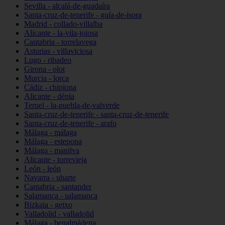
Sevilla - alcalá-de-guadaíra
Santa-cruz-de-tenerife - guía-de-isora
Madrid - collado-villalba
Alicante - la-vila-joiosa
Cantabria - torrelavega
Asturias - villaviciosa
Lugo - ribadeo
Girona - olot
Murcia - lorca
Cádiz - chipiona
Alicante - dénia
Teruel - la-puebla-de-valverde
Santa-cruz-de-tenerife - santa-cruz-de-tenerife
Santa-cruz-de-tenerife - arafo
Málaga - málaga
Málaga - estepona
Málaga - manilva
Alicante - torrevieja
León - león
Navarra - uharte
Cantabria - santander
Salamanca - salamanca
Bizkaia - getxo
Valladolid - valladolid
Málaga - benalmádena