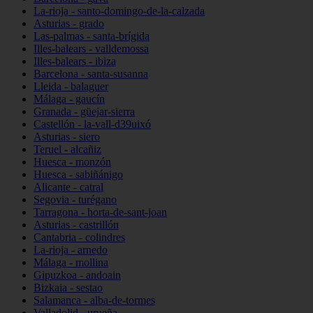
La-rioja - santo-domingo-de-la-calzada
Asturias - grado
Las-palmas - santa-brígida
Illes-balears - valldemossa
Illes-balears - ibiza
Barcelona - santa-susanna
Lleida - balaguer
Málaga - gaucín
Granada - güejar-sierra
Castellón - la-vall-d39uixó
Asturias - siero
Teruel - alcañiz
Huesca - monzón
Huesca - sabiñánigo
Alicante - catral
Segovia - turégano
Tarragona - horta-de-sant-joan
Asturias - castrillón
Cantabria - colindres
La-rioja - arnedo
Málaga - mollina
Gipuzkoa - andoain
Bizkaia - sestao
Salamanca - alba-de-tormes
Valladolid - urueña