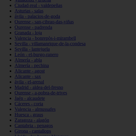
Ciudad-real - valdepeñas
Asturias - salas
ávila - palacios-de-goda
Ourense - san-cibrao-das-viñas
Ourense - padrenda
Granada - loja
Valencia - bonrepòs-i-mirambell
Sevilla - villamanrique-de-la-condesa
Sevilla - lantejuela
León - el-burgo-ranero
Almería - abla
Almería - pechina
Alicante - agost
Alicante - sax
ávila - el-arenal
Madrid - aldea-del-fresno
Ourense - a-pobra-de-trives
Jaén - alcaudete
Cáceres - coria
Valencia - almussafes
Huesca - graus
Zaragoza - alagón
Cantabria - penagos
Girona - cantallops