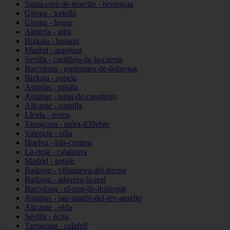
Santa-cruz-de-tenerife - hermigua
Girona - tortellà
Girona - begur
Almería - adra
Bizkaia - basauri
Madrid - aranjuez
Sevilla - castilleja-de-la-cuesta
Barcelona - esplugues-de-llobregat
Bizkaia - sopela
Asturias - piloña
Asturias - tapia-de-casariego
Alicante - castalla
Lleida - tremp
Tarragona - móra-d39ebre
Valencia - silla
Huelva - isla-cristina
La-rioja - calahorra
Madrid - getafe
Badajoz - villanueva-del-fresno
Badajoz - talavera-la-real
Barcelona - el-prat-de-llobregat
Asturias - san-martín-del-rey-aurelio
Alicante - elda
Sevilla - écija
Tarragona - calafell