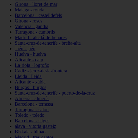
Girona - lloret-de-mar
Málaga - ronda
Barcelona - castelldefels
Girona - roses
Valencia - gandia
Tarragona - cambrils
Madrid - alcalá-de-henares
Santa-cruz-de-tenerife - breña-alta
Jaén - jaén
Huelva - huelva
Alicante - calp
La-rioja - logroño
Cádiz - jerez-de-la-frontera
Lleida - lleida
Alicante - xàbia
Burgos - burgos
Santa-cruz-de-tenerife - puerto-de-la-cruz
Almería - almería
Barcelona - terrassa
Tarragona - salou
Toledo - toledo
Barcelona - sitges
álava - vitoria-gasteiz
Bizkaia - bilbao
Madrid - tres-cantos