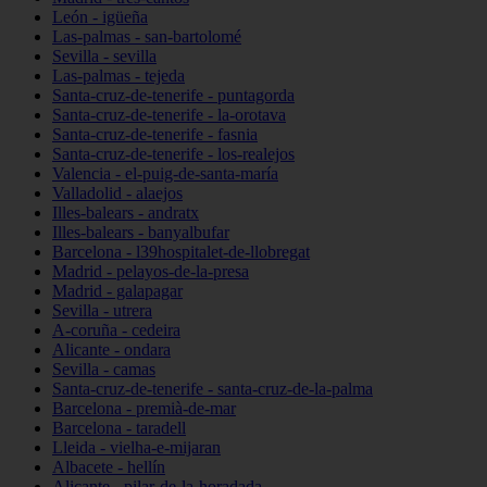
León - igüeña
Las-palmas - san-bartolomé
Sevilla - sevilla
Las-palmas - tejeda
Santa-cruz-de-tenerife - puntagorda
Santa-cruz-de-tenerife - la-orotava
Santa-cruz-de-tenerife - fasnia
Santa-cruz-de-tenerife - los-realejos
Valencia - el-puig-de-santa-maría
Valladolid - alaejos
Illes-balears - andratx
Illes-balears - banyalbufar
Barcelona - l39hospitalet-de-llobregat
Madrid - pelayos-de-la-presa
Madrid - galapagar
Sevilla - utrera
A-coruña - cedeira
Alicante - ondara
Sevilla - camas
Santa-cruz-de-tenerife - santa-cruz-de-la-palma
Barcelona - premià-de-mar
Barcelona - taradell
Lleida - vielha-e-mijaran
Albacete - hellín
Alicante - pilar-de-la-horadada