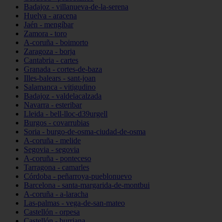
Badajoz - villanueva-de-la-serena
Huelva - aracena
Jaén - mengíbar
Zamora - toro
A-coruña - boimorto
Zaragoza - borja
Cantabria - cartes
Granada - cortes-de-baza
Illes-balears - sant-joan
Salamanca - vitigudino
Badajoz - valdelacalzada
Navarra - esteribar
Lleida - bell-lloc-d39urgell
Burgos - covarrubias
Soria - burgo-de-osma-ciudad-de-osma
A-coruña - melide
Segovia - segovia
A-coruña - ponteceso
Tarragona - camarles
Córdoba - peñarroya-pueblonuevo
Barcelona - santa-margarida-de-montbui
A-coruña - a-laracha
Las-palmas - vega-de-san-mateo
Castellón - orpesa
Castellón - burriana