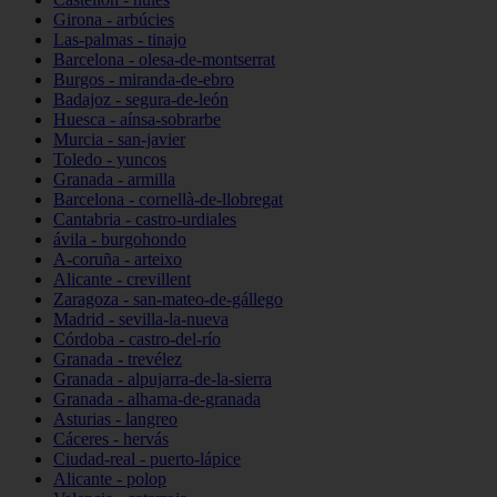
Girona - arbúcies
Las-palmas - tinajo
Barcelona - olesa-de-montserrat
Burgos - miranda-de-ebro
Badajoz - segura-de-león
Huesca - aínsa-sobrarbe
Murcia - san-javier
Toledo - yuncos
Granada - armilla
Barcelona - cornellà-de-llobregat
Cantabria - castro-urdiales
ávila - burgohondo
A-coruña - arteixo
Alicante - crevillent
Zaragoza - san-mateo-de-gállego
Madrid - sevilla-la-nueva
Córdoba - castro-del-río
Granada - trevélez
Granada - alpujarra-de-la-sierra
Granada - alhama-de-granada
Asturias - langreo
Cáceres - hervás
Ciudad-real - puerto-lápice
Alicante - polop