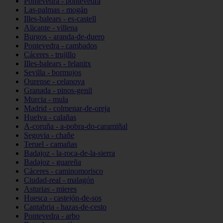
Pontevedra - pontevedra
Las-palmas - mogán
Illes-balears - es-castell
Alicante - villena
Burgos - aranda-de-duero
Pontevedra - cambados
Cáceres - trujillo
Illes-balears - felanitx
Sevilla - bormujos
Ourense - celanova
Granada - pinos-genil
Murcia - mula
Madrid - colmenar-de-oreja
Huelva - calañas
A-coruña - a-pobra-do-caramiñal
Segovia - chañe
Teruel - camañas
Badajoz - la-roca-de-la-sierra
Badajoz - guareña
Cáceres - caminomorisco
Ciudad-real - malagón
Asturias - mieres
Huesca - castejón-de-sos
Cantabria - hazas-de-cesto
Pontevedra - arbo