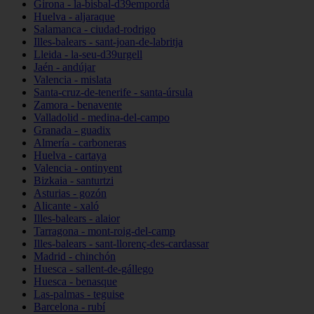
Girona - la-bisbal-d39empordà
Huelva - aljaraque
Salamanca - ciudad-rodrigo
Illes-balears - sant-joan-de-labritja
Lleida - la-seu-d39urgell
Jaén - andújar
Valencia - mislata
Santa-cruz-de-tenerife - santa-úrsula
Zamora - benavente
Valladolid - medina-del-campo
Granada - guadix
Almería - carboneras
Huelva - cartaya
Valencia - ontinyent
Bizkaia - santurtzi
Asturias - gozón
Alicante - xaló
Illes-balears - alaior
Tarragona - mont-roig-del-camp
Illes-balears - sant-llorenç-des-cardassar
Madrid - chinchón
Huesca - sallent-de-gállego
Huesca - benasque
Las-palmas - teguise
Barcelona - rubí