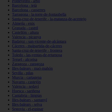
Pontevedra - arbo
Barcelona - teià
Barcelona - casserres
Tarragona - la-torre-de-fontaubella
Santa-cruz-de-tenerife - la-matanza-de-acentejo
Almería - enix
Granada - castril
Castellón - altura
Valencia - picanya
Badajoz - san-vicente-de-alcántara
Cáceres - malpartida-de-cáceres
Santa-cruz-de-tenerife - frontera
Toledo - las-ventas-de-retamosa
Teruel - alcorisa
Zaragoza - zaragoza
Illes-balears - maó-mahón
Sevilla - pilas
Murcia - cartagena
Navarra - castejón
Valencia - sedaví
Huesca - sariñena
Cantabria - limpias
Illes-balears - santanyí
Illes-balears - selva
Segovia - el-espinar