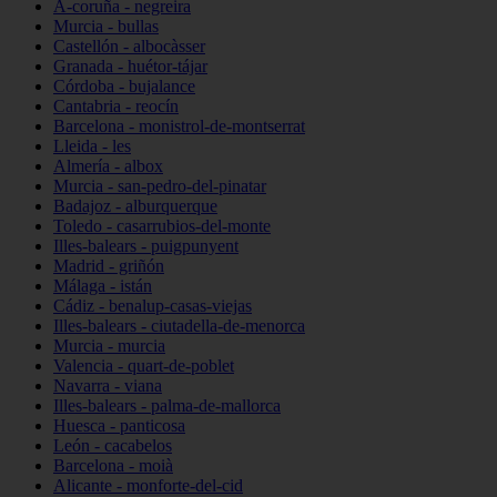
A-coruña - negreira
Murcia - bullas
Castellón - albocàsser
Granada - huétor-tájar
Córdoba - bujalance
Cantabria - reocín
Barcelona - monistrol-de-montserrat
Lleida - les
Almería - albox
Murcia - san-pedro-del-pinatar
Badajoz - alburquerque
Toledo - casarrubios-del-monte
Illes-balears - puigpunyent
Madrid - griñón
Málaga - istán
Cádiz - benalup-casas-viejas
Illes-balears - ciutadella-de-menorca
Murcia - murcia
Valencia - quart-de-poblet
Navarra - viana
Illes-balears - palma-de-mallorca
Huesca - panticosa
León - cacabelos
Barcelona - moià
Alicante - monforte-del-cid