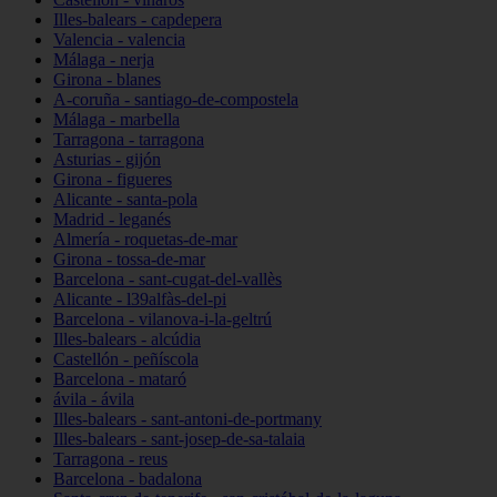
Illes-balears - capdepera
Valencia - valencia
Málaga - nerja
Girona - blanes
A-coruña - santiago-de-compostela
Málaga - marbella
Tarragona - tarragona
Asturias - gijón
Girona - figueres
Alicante - santa-pola
Madrid - leganés
Almería - roquetas-de-mar
Girona - tossa-de-mar
Barcelona - sant-cugat-del-vallès
Alicante - l39alfàs-del-pi
Barcelona - vilanova-i-la-geltrú
Illes-balears - alcúdia
Castellón - peñíscola
Barcelona - mataró
ávila - ávila
Illes-balears - sant-antoni-de-portmany
Illes-balears - sant-josep-de-sa-talaia
Tarragona - reus
Barcelona - badalona