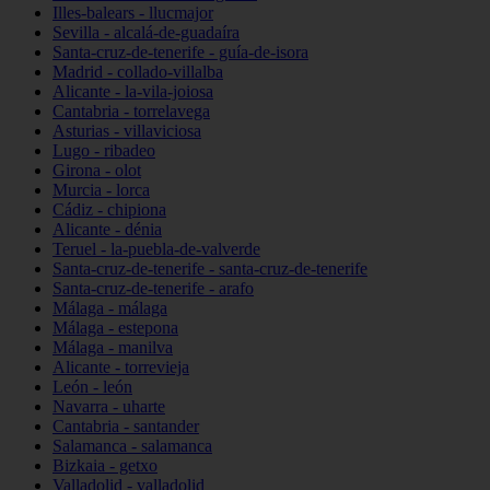
Illes-balears - llucmajor
Sevilla - alcalá-de-guadaíra
Santa-cruz-de-tenerife - guía-de-isora
Madrid - collado-villalba
Alicante - la-vila-joiosa
Cantabria - torrelavega
Asturias - villaviciosa
Lugo - ribadeo
Girona - olot
Murcia - lorca
Cádiz - chipiona
Alicante - dénia
Teruel - la-puebla-de-valverde
Santa-cruz-de-tenerife - santa-cruz-de-tenerife
Santa-cruz-de-tenerife - arafo
Málaga - málaga
Málaga - estepona
Málaga - manilva
Alicante - torrevieja
León - león
Navarra - uharte
Cantabria - santander
Salamanca - salamanca
Bizkaia - getxo
Valladolid - valladolid