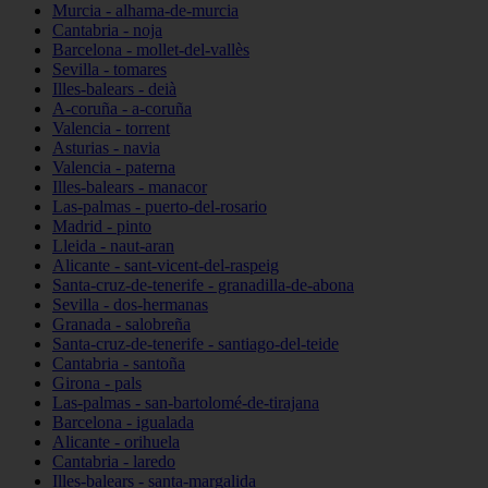
Murcia - alhama-de-murcia
Cantabria - noja
Barcelona - mollet-del-vallès
Sevilla - tomares
Illes-balears - deià
A-coruña - a-coruña
Valencia - torrent
Asturias - navia
Valencia - paterna
Illes-balears - manacor
Las-palmas - puerto-del-rosario
Madrid - pinto
Lleida - naut-aran
Alicante - sant-vicent-del-raspeig
Santa-cruz-de-tenerife - granadilla-de-abona
Sevilla - dos-hermanas
Granada - salobreña
Santa-cruz-de-tenerife - santiago-del-teide
Cantabria - santoña
Girona - pals
Las-palmas - san-bartolomé-de-tirajana
Barcelona - igualada
Alicante - orihuela
Cantabria - laredo
Illes-balears - santa-margalida