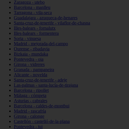
Zaragoza - utebo
Barcelona - manlleu
Tarragona - vila-seca
Guadalajara - azuqueca-de-henares
Santa-cruz-de-tenerife - vilaflor-de-chasna
Illes-balears - fornalutx
Illes-balears - formentera
Soria - vinuesa
Madrid - mejorada-del-campo
Ourense - ribadavia
Bizkaia - mundaka
Pontevedra - oia
Girona - vidreres
Granada - pampaneira
Alicante - novelda
Santa-cruz-de-tenerife - adeje
Las-palmas - santa-lucía-de-tirajana
Barcelona - ripollet
Málaga - cómpeta
Asturias - cabrales
Barcelona - caldes-de-montbui
Madrid - rascafría
Girona - calonge
Castellón - castelló-de-la-plana
Pontevedra - tui