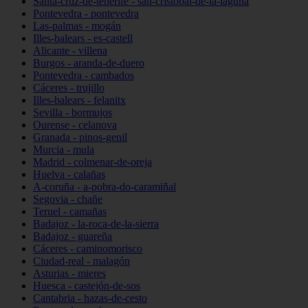
Santa-cruz-de-tenerife - san-cristóbal-de-la-laguna
Pontevedra - pontevedra
Las-palmas - mogán
Illes-balears - es-castell
Alicante - villena
Burgos - aranda-de-duero
Pontevedra - cambados
Cáceres - trujillo
Illes-balears - felanitx
Sevilla - bormujos
Ourense - celanova
Granada - pinos-genil
Murcia - mula
Madrid - colmenar-de-oreja
Huelva - calañas
A-coruña - a-pobra-do-caramiñal
Segovia - chañe
Teruel - camañas
Badajoz - la-roca-de-la-sierra
Badajoz - guareña
Cáceres - caminomorisco
Ciudad-real - malagón
Asturias - mieres
Huesca - castejón-de-sos
Cantabria - hazas-de-cesto