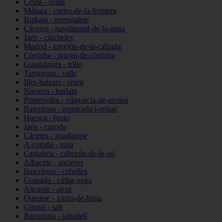
Ceuta - ceuta
Málaga - cortes-de-la-frontera
Bizkaia - portugalete
Cáceres - navalmoral-de-la-mata
Jaén - cárcheles
Madrid - torrejón-de-la-calzada
Córdoba - priego-de-córdoba
Guadalajara - trillo
Tarragona - valls
Illes-balears - sineu
Navarra - burlata
Pontevedra - vilagarcía-de-arousa
Barcelona - montcada-i-reixac
Huesca - broto
Jaén - cazorla
Cáceres - guadalupe
A-coruña - noia
Cantabria - cabezón-de-la-sal
Albacete - socovos
Barcelona - cubelles
Granada - cúllar-vega
Alicante - alcoi
Ourense - xinzo-de-limia
Girona - salt
Barcelona - sabadell