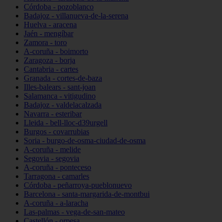
Córdoba - pozoblanco
Badajoz - villanueva-de-la-serena
Huelva - aracena
Jaén - mengíbar
Zamora - toro
A-coruña - boimorto
Zaragoza - borja
Cantabria - cartes
Granada - cortes-de-baza
Illes-balears - sant-joan
Salamanca - vitigudino
Badajoz - valdelacalzada
Navarra - esteribar
Lleida - bell-lloc-d39urgell
Burgos - covarrubias
Soria - burgo-de-osma-ciudad-de-osma
A-coruña - melide
Segovia - segovia
A-coruña - ponteceso
Tarragona - camarles
Córdoba - peñarroya-pueblonuevo
Barcelona - santa-margarida-de-montbui
A-coruña - a-laracha
Las-palmas - vega-de-san-mateo
Castellón - orpesa