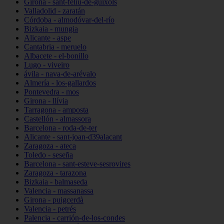
Girona - sant-feliu-de-guíxols
Valladolid - zaratán
Córdoba - almodóvar-del-río
Bizkaia - mungia
Alicante - aspe
Cantabria - meruelo
Albacete - el-bonillo
Lugo - viveiro
ávila - nava-de-arévalo
Almería - los-gallardos
Pontevedra - mos
Girona - llívia
Tarragona - amposta
Castellón - almassora
Barcelona - roda-de-ter
Alicante - sant-joan-d39alacant
Zaragoza - ateca
Toledo - seseña
Barcelona - sant-esteve-sesrovires
Zaragoza - tarazona
Bizkaia - balmaseda
Valencia - massanassa
Girona - puigcerdà
Valencia - petrés
Palencia - carrión-de-los-condes