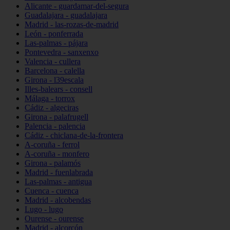
Alicante - guardamar-del-segura
Guadalajara - guadalajara
Madrid - las-rozas-de-madrid
León - ponferrada
Las-palmas - pájara
Pontevedra - sanxenxo
Valencia - cullera
Barcelona - calella
Girona - l39escala
Illes-balears - consell
Málaga - torrox
Cádiz - algeciras
Girona - palafrugell
Palencia - palencia
Cádiz - chiclana-de-la-frontera
A-coruña - ferrol
A-coruña - monfero
Girona - palamós
Madrid - fuenlabrada
Las-palmas - antigua
Cuenca - cuenca
Madrid - alcobendas
Lugo - lugo
Ourense - ourense
Madrid - alcorcón