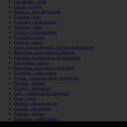
Las-palmas - haría
Lleida - bossòst
Palencia - itero-de-la-vega
Granada - baza
A-coruña - pontedeume
Granada - válor
Cuenca - las-pedroñeras
A-coruña - carral
Valencia - puçol
Santa-cruz-de-tenerife - los-llanos-de-aridane
Barcelona - sant-sadurní-d39anoia
Alicante - el-poble-nou-de-benitatxell
Las-palmas - tuineje
Barcelona - sant-vicenç-dels-horts
A-coruña - santa-comba
Sevilla - valencina-de-la-concepción
Navarra - lumbier
La-rioja - fuenmayor
Jaén - villanueva-del-arzobispo
Lugo - sarria
Madrid - arganda-del-rey
Alicante - els-poblets
Asturias - laviana
Barcelona - vallgorguina
Cantabria - santillana-del-mar