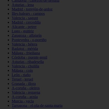
Cantabria - cabezón-de-liébana
Asturias - lena
Madrid - torrejón-de-ardoz
Illes-balears - campos
Valencia - sagunt
Madrid - cercedilla
Alicante - petrer
Lugo - guitiriz
Zaragoza - alfajarín
Pontevedra - o-porriño
Valencia - bétera
Badajoz - mérida
Málaga - frigiliana
Córdoba - puente-genil
Asturias - ribadesella
Valencia - chulilla
Málaga - coín
León - riaño
Teruel - teruel
Granada - illora
A-coruña - oleiros
Valencia - requena
A-coruña - arzúa
Murcia - yecla
Tarragona - el-pla-de-santa-maria