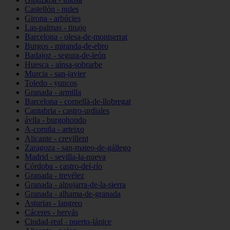
Castellón - nules
Girona - arbúcies
Las-palmas - tinajo
Barcelona - olesa-de-montserrat
Burgos - miranda-de-ebro
Badajoz - segura-de-león
Huesca - aínsa-sobrarbe
Murcia - san-javier
Toledo - yuncos
Granada - armilla
Barcelona - cornellà-de-llobregat
Cantabria - castro-urdiales
ávila - burgohondo
A-coruña - arteixo
Alicante - crevillent
Zaragoza - san-mateo-de-gállego
Madrid - sevilla-la-nueva
Córdoba - castro-del-río
Granada - trevélez
Granada - alpujarra-de-la-sierra
Granada - alhama-de-granada
Asturias - langreo
Cáceres - hervás
Ciudad-real - puerto-lápice