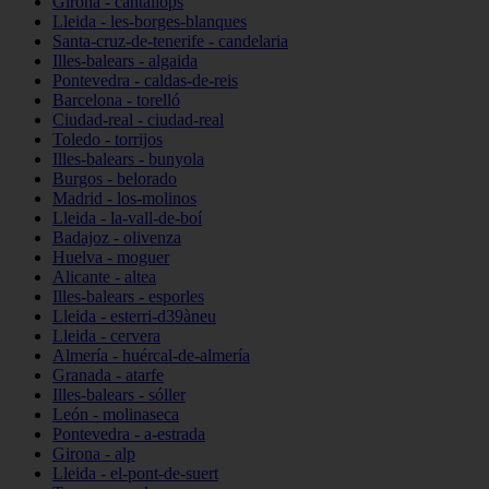
Girona - cantallops
Lleida - les-borges-blanques
Santa-cruz-de-tenerife - candelaria
Illes-balears - algaida
Pontevedra - caldas-de-reis
Barcelona - torelló
Ciudad-real - ciudad-real
Toledo - torrijos
Illes-balears - bunyola
Burgos - belorado
Madrid - los-molinos
Lleida - la-vall-de-boí
Badajoz - olivenza
Huelva - moguer
Alicante - altea
Illes-balears - esporles
Lleida - esterri-d39àneu
Lleida - cervera
Almería - huércal-de-almería
Granada - atarfe
Illes-balears - sóller
León - molinaseca
Pontevedra - a-estrada
Girona - alp
Lleida - el-pont-de-suert