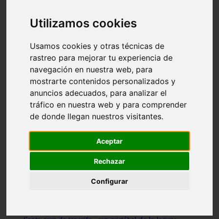
Illes-balears - capdepera
Valencia - valencia
Utilizamos cookies
Málaga - nerja
Girona - blanes
A-coruña - santiago-de-compostela
Usamos cookies y otras técnicas de
Málaga - marbella
rastreo para mejorar tu experiencia de
Tarragona - tarragona
navegación en nuestra web, para
Asturias - gijón
Girona - figueres
mostrarte contenidos personalizados y
Alicante - santa-pola
anuncios adecuados, para analizar el
Madrid - leganés
tráfico en nuestra web y para comprender
Almería - roquetas-de-mar
Girona - tossa-de-mar
de donde llegan nuestros visitantes.
Barcelona - sant-cugat-del-vallès
Alicante - l39alfàs-del-pi
Barcelona - vilanova-i-la-geltrú
Aceptar
Illes-balears - alcúdia
Castellón - peñíscola
Rechazar
Barcelona - mataró
ávila - ávila
Configurar
Illes-balears - sant-antoni-de-portmany
Illes-balears - sant-josep-de-sa-talaia
Tarragona - reus
Barcelona - badalona