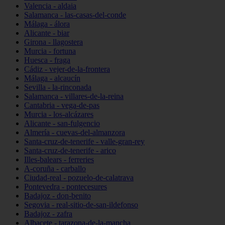
Valencia - aldaia
Salamanca - las-casas-del-conde
Málaga - álora
Alicante - biar
Girona - llagostera
Murcia - fortuna
Huesca - fraga
Cádiz - vejer-de-la-frontera
Málaga - alcaucín
Sevilla - la-rinconada
Salamanca - villares-de-la-reina
Cantabria - vega-de-pas
Murcia - los-alcázares
Alicante - san-fulgencio
Almería - cuevas-del-almanzora
Santa-cruz-de-tenerife - valle-gran-rey
Santa-cruz-de-tenerife - arico
Illes-balears - ferreries
A-coruña - carballo
Ciudad-real - pozuelo-de-calatrava
Pontevedra - pontecesures
Badajoz - don-benito
Segovia - real-sitio-de-san-ildefonso
Badajoz - zafra
Albacete - tarazona-de-la-mancha