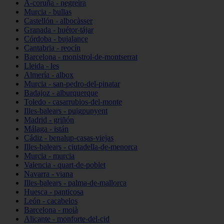
A-coruña - negreira
Murcia - bullas
Castellón - albocàsser
Granada - huétor-tájar
Córdoba - bujalance
Cantabria - reocín
Barcelona - monistrol-de-montserrat
Lleida - les
Almería - albox
Murcia - san-pedro-del-pinatar
Badajoz - alburquerque
Toledo - casarrubios-del-monte
Illes-balears - puigpunyent
Madrid - griñón
Málaga - istán
Cádiz - benalup-casas-viejas
Illes-balears - ciutadella-de-menorca
Murcia - murcia
Valencia - quart-de-poblet
Navarra - viana
Illes-balears - palma-de-mallorca
Huesca - panticosa
León - cacabelos
Barcelona - moià
Alicante - monforte-del-cid