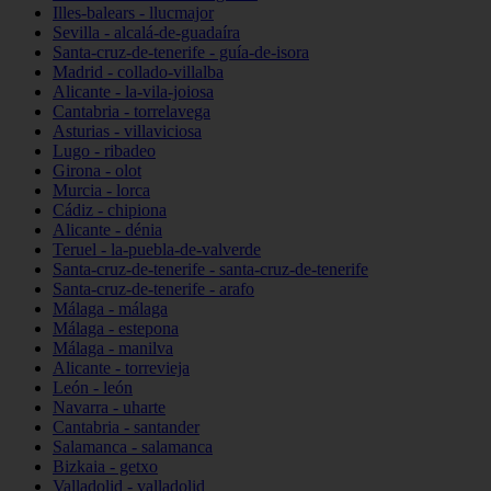
Illes-balears - llucmajor
Sevilla - alcalá-de-guadaíra
Santa-cruz-de-tenerife - guía-de-isora
Madrid - collado-villalba
Alicante - la-vila-joiosa
Cantabria - torrelavega
Asturias - villaviciosa
Lugo - ribadeo
Girona - olot
Murcia - lorca
Cádiz - chipiona
Alicante - dénia
Teruel - la-puebla-de-valverde
Santa-cruz-de-tenerife - santa-cruz-de-tenerife
Santa-cruz-de-tenerife - arafo
Málaga - málaga
Málaga - estepona
Málaga - manilva
Alicante - torrevieja
León - león
Navarra - uharte
Cantabria - santander
Salamanca - salamanca
Bizkaia - getxo
Valladolid - valladolid