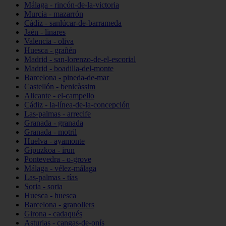
Málaga - rincón-de-la-victoria
Murcia - mazarrón
Cádiz - sanlúcar-de-barrameda
Jaén - linares
Valencia - oliva
Huesca - grañén
Madrid - san-lorenzo-de-el-escorial
Madrid - boadilla-del-monte
Barcelona - pineda-de-mar
Castellón - benicàssim
Alicante - el-campello
Cádiz - la-línea-de-la-concepción
Las-palmas - arrecife
Granada - granada
Granada - motril
Huelva - ayamonte
Gipuzkoa - irun
Pontevedra - o-grove
Málaga - vélez-málaga
Las-palmas - tías
Soria - soria
Huesca - huesca
Barcelona - granollers
Girona - cadaqués
Asturias - cangas-de-onís