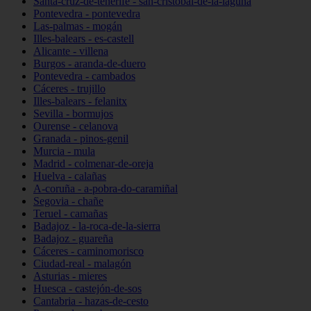
Santa-cruz-de-tenerife - san-cristóbal-de-la-laguna
Pontevedra - pontevedra
Las-palmas - mogán
Illes-balears - es-castell
Alicante - villena
Burgos - aranda-de-duero
Pontevedra - cambados
Cáceres - trujillo
Illes-balears - felanitx
Sevilla - bormujos
Ourense - celanova
Granada - pinos-genil
Murcia - mula
Madrid - colmenar-de-oreja
Huelva - calañas
A-coruña - a-pobra-do-caramiñal
Segovia - chañe
Teruel - camañas
Badajoz - la-roca-de-la-sierra
Badajoz - guareña
Cáceres - caminomorisco
Ciudad-real - malagón
Asturias - mieres
Huesca - castejón-de-sos
Cantabria - hazas-de-cesto