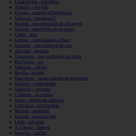
Ciudad-real - tomelloso
Almería - el-ejido
Girona - castelló-d39empúries
Valencia - benaguasil
Madrid - san-sebastián-de-los-reyes
Madrid - miraflores-de-la-sierra
Cádiz - rota
Girona - castell-platja-d39aro
Ourense - san-cristovo-de-cea
Alicante - benissa
Tarragona - sant-carles-de-la-ràpita
Barcelona - vic
Valencia - alfafar
Sevilla - lebrija
Barcelona - santa-coloma-de-gramenet
Madrid - valdemorillo
Valencia - xirivella
Córdoba - la-carlota
Soria - morón-de-almazán
Gipuzkoa - hondarribia
Madrid - móstoles
Madrid - torrelodones
León - sahagún
A-coruña - fisterra
Segovia - cuéllar