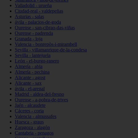
Valladolid - urueña
Ciudad-real - valdepeñas
Asturias - salas
ávila - palacios-de-goda
Ourense - san-cibrao-das-viñas
Ourense - padrenda
Granada - loja
Valencia - bonrepòs-i-mirambell
Sevilla - villamanrique-de-la-condesa
Sevilla - lantejuela
León - el-burgo-ranero
Almería - abla
Almería - pechina
Alicante - agost
Alicante - sax
ávila - el-arenal
Madrid - aldea-del-fresno
Ourense - a-pobra-de-trives
Jaén - alcaudete
Cáceres - coria
Valencia - almussafes
Huesca - graus
Zaragoza - alagón
Cantabria - penagos