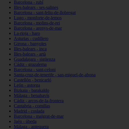
Barcelona - rubí
Illes-balears - ses-salines
Barcelona - sant-feliu-de-llobregat
Lugo - monforte-de-lemos
Barcelona - molins-de-rei
Barcelona - arenys-de-mar
La-rioja - haro
Asturias - cudillero
Girona - banyoles
Illes-balears - inca
Illes-balears - artà
Guadalajara - sigüenza
Cádiz - grazalema
Barcelona - sant-celoni
Santa-cruz-de-tenerife - san-miguel-de-abona
Castellón - benicarló
León - astorga
Bizkaia - barakaldo
Málaga - benahavís
Cádiz - arcos-de-la-frontera
Cantabria - comillas
Madrid - coslada
Barcelona - malgrat-de-mar
Jaén - úbeda
Málaga - antequera