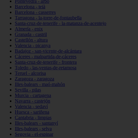
Pontevedra - arbo
Barcelona - teià
Barcelona - casserres
Tarragona - la-torre-de-fontaubella
Santa-cruz-de-tenerife - la-matanza-de-acentejo
Almería - enix
Granada - castril
Castellón - altura
Valencia - picanya
Badajoz - san-vicente-de-alcántara
Cáceres - malpartida-de-cáceres
Santa-cruz-de-tenerife - frontera
Toledo - las-ventas-de-retamosa
Teruel - alcorisa
Zaragoza - zaragoza
Illes-balears - maó-mahón
Sevilla - pilas
Murcia - cartagena
Navarra - castejón
Valencia - sedaví
Huesca - sariñena
Cantabria - limpias
Illes-balears - santanyí
Illes-balears - selva
Segovia - el-espinar