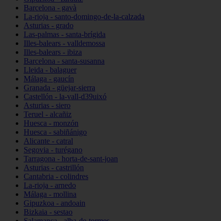
Barcelona - gavà
La-rioja - santo-domingo-de-la-calzada
Asturias - grado
Las-palmas - santa-brígida
Illes-balears - valldemossa
Illes-balears - ibiza
Barcelona - santa-susanna
Lleida - balaguer
Málaga - gaucín
Granada - güejar-sierra
Castellón - la-vall-d39uixó
Asturias - siero
Teruel - alcañiz
Huesca - monzón
Huesca - sabiñánigo
Alicante - catral
Segovia - turégano
Tarragona - horta-de-sant-joan
Asturias - castrillón
Cantabria - colindres
La-rioja - arnedo
Málaga - mollina
Gipuzkoa - andoain
Bizkaia - sestao
Salamanca - alba-de-tormes