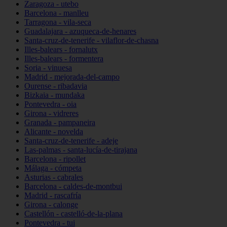
Zaragoza - utebo
Barcelona - manlleu
Tarragona - vila-seca
Guadalajara - azuqueca-de-henares
Santa-cruz-de-tenerife - vilaflor-de-chasna
Illes-balears - fornalutx
Illes-balears - formentera
Soria - vinuesa
Madrid - mejorada-del-campo
Ourense - ribadavia
Bizkaia - mundaka
Pontevedra - oia
Girona - vidreres
Granada - pampaneira
Alicante - novelda
Santa-cruz-de-tenerife - adeje
Las-palmas - santa-lucía-de-tirajana
Barcelona - ripollet
Málaga - cómpeta
Asturias - cabrales
Barcelona - caldes-de-montbui
Madrid - rascafría
Girona - calonge
Castellón - castelló-de-la-plana
Pontevedra - tui