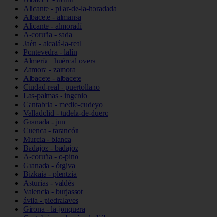
Alicante - pilar-de-la-horadada
Albacete - almansa
Alicante - almoradí
A-coruña - sada
Jaén - alcalá-la-real
Pontevedra - lalín
Almería - huércal-overa
Zamora - zamora
Albacete - albacete
Ciudad-real - puertollano
Las-palmas - ingenio
Cantabria - medio-cudeyo
Valladolid - tudela-de-duero
Granada - jun
Cuenca - tarancón
Murcia - blanca
Badajoz - badajoz
A-coruña - o-pino
Granada - órgiva
Bizkaia - plentzia
Asturias - valdés
Valencia - burjassot
ávila - piedralaves
Girona - la-jonquera