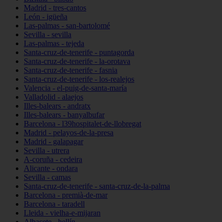
Madrid - tres-cantos
León - igüeña
Las-palmas - san-bartolomé
Sevilla - sevilla
Las-palmas - tejeda
Santa-cruz-de-tenerife - puntagorda
Santa-cruz-de-tenerife - la-orotava
Santa-cruz-de-tenerife - fasnia
Santa-cruz-de-tenerife - los-realejos
Valencia - el-puig-de-santa-maría
Valladolid - alaejos
Illes-balears - andratx
Illes-balears - banyalbufar
Barcelona - l39hospitalet-de-llobregat
Madrid - pelayos-de-la-presa
Madrid - galapagar
Sevilla - utrera
A-coruña - cedeira
Alicante - ondara
Sevilla - camas
Santa-cruz-de-tenerife - santa-cruz-de-la-palma
Barcelona - premià-de-mar
Barcelona - taradell
Lleida - vielha-e-mijaran
Albacete - hellín