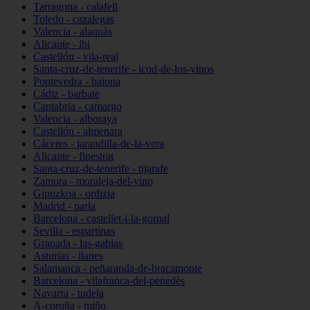
Tarragona - calafell
Toledo - cazalegas
Valencia - alaquàs
Alicante - ibi
Castellón - vila-real
Santa-cruz-de-tenerife - icod-de-los-vinos
Pontevedra - baiona
Cádiz - barbate
Cantabria - camargo
Valencia - alboraya
Castellón - almenara
Cáceres - jarandilla-de-la-vera
Alicante - finestrat
Santa-cruz-de-tenerife - tijarafe
Zamora - moraleja-del-vino
Gipuzkoa - ordizia
Madrid - parla
Barcelona - castellet-i-la-gornal
Sevilla - espartinas
Granada - las-gabias
Asturias - llanes
Salamanca - peñaranda-de-bracamonte
Barcelona - vilafranca-del-penedès
Navarra - tudela
A-coruña - miño