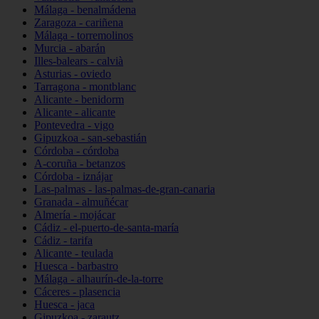
Málaga - benalmádena
Zaragoza - cariñena
Málaga - torremolinos
Murcia - abarán
Illes-balears - calvià
Asturias - oviedo
Tarragona - montblanc
Alicante - benidorm
Alicante - alicante
Pontevedra - vigo
Gipuzkoa - san-sebastián
Córdoba - córdoba
A-coruña - betanzos
Córdoba - iznájar
Las-palmas - las-palmas-de-gran-canaria
Granada - almuñécar
Almería - mojácar
Cádiz - el-puerto-de-santa-maría
Cádiz - tarifa
Alicante - teulada
Huesca - barbastro
Málaga - alhaurín-de-la-torre
Cáceres - plasencia
Huesca - jaca
Gipuzkoa - zarautz