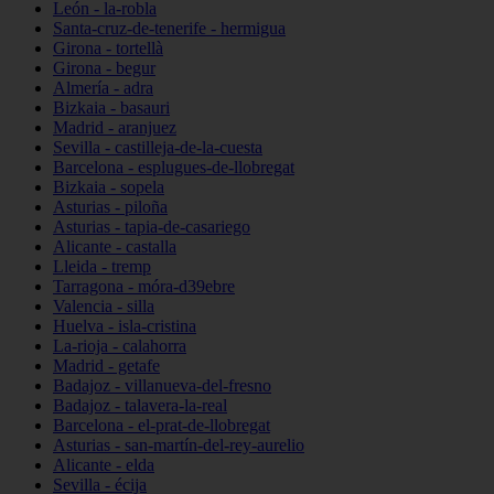
León - la-robla
Santa-cruz-de-tenerife - hermigua
Girona - tortellà
Girona - begur
Almería - adra
Bizkaia - basauri
Madrid - aranjuez
Sevilla - castilleja-de-la-cuesta
Barcelona - esplugues-de-llobregat
Bizkaia - sopela
Asturias - piloña
Asturias - tapia-de-casariego
Alicante - castalla
Lleida - tremp
Tarragona - móra-d39ebre
Valencia - silla
Huelva - isla-cristina
La-rioja - calahorra
Madrid - getafe
Badajoz - villanueva-del-fresno
Badajoz - talavera-la-real
Barcelona - el-prat-de-llobregat
Asturias - san-martín-del-rey-aurelio
Alicante - elda
Sevilla - écija