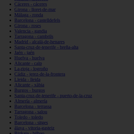
Cáceres - cáceres
Girona - lloret-de-mar
Málaga - ronda
Barcelona - castelldefels
Girona - roses
Valencia - gandia
Tarragona - cambrils
Madrid - alcalá-de-henares
Santa-cruz-de-tenerife - breña-alta
Jaén - jaén
Huelva - huelva
Alicante - calp
La-rioja - logroño
Cádiz - jerez-de-la-frontera
Lleida - lleida
Alicante - xàbia
Burgos - burgos
Santa-cruz-de-tenerife - puerto-de-la-cruz
Almería - almería
Barcelona - terrassa
Tarragona - salou
Toledo - toledo
Barcelona - sitges
álava - vitoria-gasteiz
Bizkaia - bilbao