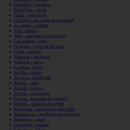
Castellón - burriana
Barcelona - navàs
Cádiz - san-roque
Castellón - la-pobla-de-benifassà
A-coruña - cambre
Jaén - bailén
Jaén - santisteban-del-puerto
Las-palmas - telde
Granada - cenes-de-la-vega
Cádiz - bornos
Valencia - bocairent
Valencia - sueca
La-rioja - alfaro
Sevilla - osuna
Navarra - ribaforada
Toledo - urda
Madrid - lozoya
Girona - argelaguer
Girona - torroella-de-montgrí
Madrid - daganzo-de-arriba
Barcelona - sant-quirze-del-vallès
Salamanca - castellanos-de-moriscos
Zaragoza - caspe
Gipuzkoa - beasain
Gipuzkoa - tolosa