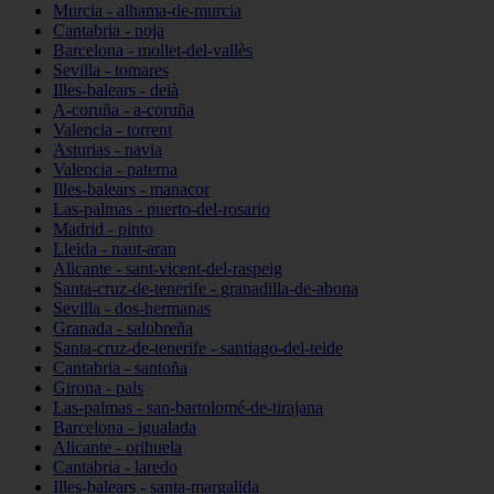
Murcia - alhama-de-murcia
Cantabria - noja
Barcelona - mollet-del-vallès
Sevilla - tomares
Illes-balears - deià
A-coruña - a-coruña
Valencia - torrent
Asturias - navia
Valencia - paterna
Illes-balears - manacor
Las-palmas - puerto-del-rosario
Madrid - pinto
Lleida - naut-aran
Alicante - sant-vicent-del-raspeig
Santa-cruz-de-tenerife - granadilla-de-abona
Sevilla - dos-hermanas
Granada - salobreña
Santa-cruz-de-tenerife - santiago-del-teide
Cantabria - santoña
Girona - pals
Las-palmas - san-bartolomé-de-tirajana
Barcelona - igualada
Alicante - orihuela
Cantabria - laredo
Illes-balears - santa-margalida