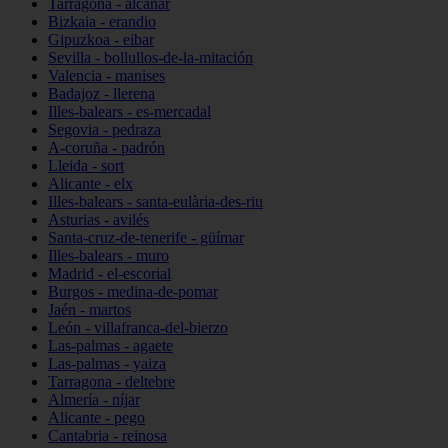
Tarragona - alcanar
Bizkaia - erandio
Gipuzkoa - eibar
Sevilla - bollullos-de-la-mitación
Valencia - manises
Badajoz - llerena
Illes-balears - es-mercadal
Segovia - pedraza
A-coruña - padrón
Lleida - sort
Alicante - elx
Illes-balears - santa-eulària-des-riu
Asturias - avilés
Santa-cruz-de-tenerife - güímar
Illes-balears - muro
Madrid - el-escorial
Burgos - medina-de-pomar
Jaén - martos
León - villafranca-del-bierzo
Las-palmas - agaete
Las-palmas - yaiza
Tarragona - deltebre
Almería - níjar
Alicante - pego
Cantabria - reinosa