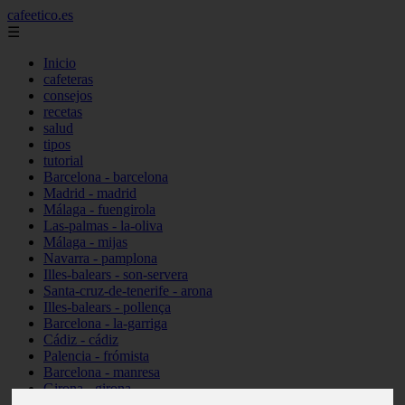
cafeetico.es
☰
Inicio
cafeteras
consejos
recetas
salud
tipos
tutorial
Barcelona - barcelona
Madrid - madrid
Málaga - fuengirola
Las-palmas - la-oliva
Málaga - mijas
Navarra - pamplona
Illes-balears - son-servera
Santa-cruz-de-tenerife - arona
Illes-balears - pollença
Barcelona - la-garriga
Cádiz - cádiz
Palencia - frómista
Barcelona - manresa
Girona - girona
Castellón - vinaròs