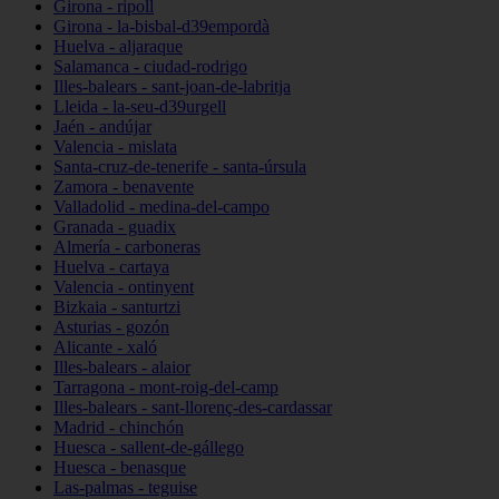
Girona - ripoll
Girona - la-bisbal-d39empordà
Huelva - aljaraque
Salamanca - ciudad-rodrigo
Illes-balears - sant-joan-de-labritja
Lleida - la-seu-d39urgell
Jaén - andújar
Valencia - mislata
Santa-cruz-de-tenerife - santa-úrsula
Zamora - benavente
Valladolid - medina-del-campo
Granada - guadix
Almería - carboneras
Huelva - cartaya
Valencia - ontinyent
Bizkaia - santurtzi
Asturias - gozón
Alicante - xaló
Illes-balears - alaior
Tarragona - mont-roig-del-camp
Illes-balears - sant-llorenç-des-cardassar
Madrid - chinchón
Huesca - sallent-de-gállego
Huesca - benasque
Las-palmas - teguise