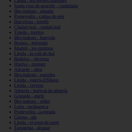
Lleida - les-borges-blanques
Santa-cruz-de-tenerife - candelaria
Illes-balears - algaida
Pontevedra - caldas-de-reis
Barcelona - torelló
Ciudad-real - ciudad-real
Toledo - torrijos
Illes-balears - bunyola
Burgos - belorado
Madrid - los-molinos
Lleida - la-vall-de-boí
Badajoz - olivenza
Huelva - moguer
Alicante - altea
Illes-balears - esporles
Lleida - esterri-d39àneu
Lleida - cervera
Almería - huércal-de-almería
Granada - atarfe
Illes-balears - sóller
León - molinaseca
Pontevedra - a-estrada
Girona - alp
Lleida - el-pont-de-suert
Tarragona - alcanar