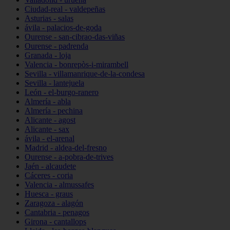
Ciudad-real - valdepeñas
Asturias - salas
ávila - palacios-de-goda
Ourense - san-cibrao-das-viñas
Ourense - padrenda
Granada - loja
Valencia - bonrepòs-i-mirambell
Sevilla - villamanrique-de-la-condesa
Sevilla - lantejuela
León - el-burgo-ranero
Almería - abla
Almería - pechina
Alicante - agost
Alicante - sax
ávila - el-arenal
Madrid - aldea-del-fresno
Ourense - a-pobra-de-trives
Jaén - alcaudete
Cáceres - coria
Valencia - almussafes
Huesca - graus
Zaragoza - alagón
Cantabria - penagos
Girona - cantallops