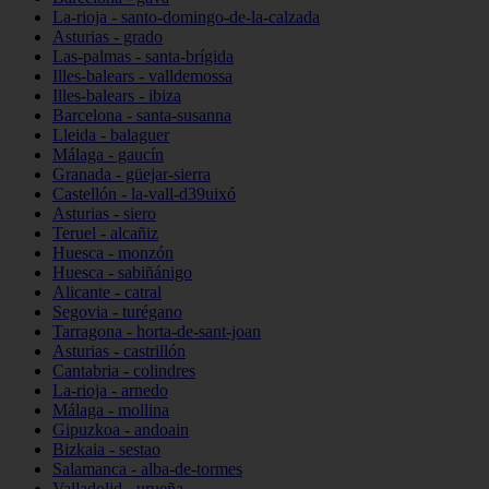
La-rioja - santo-domingo-de-la-calzada
Asturias - grado
Las-palmas - santa-brígida
Illes-balears - valldemossa
Illes-balears - ibiza
Barcelona - santa-susanna
Lleida - balaguer
Málaga - gaucín
Granada - güejar-sierra
Castellón - la-vall-d39uixó
Asturias - siero
Teruel - alcañiz
Huesca - monzón
Huesca - sabiñánigo
Alicante - catral
Segovia - turégano
Tarragona - horta-de-sant-joan
Asturias - castrillón
Cantabria - colindres
La-rioja - arnedo
Málaga - mollina
Gipuzkoa - andoain
Bizkaia - sestao
Salamanca - alba-de-tormes
Valladolid - urueña