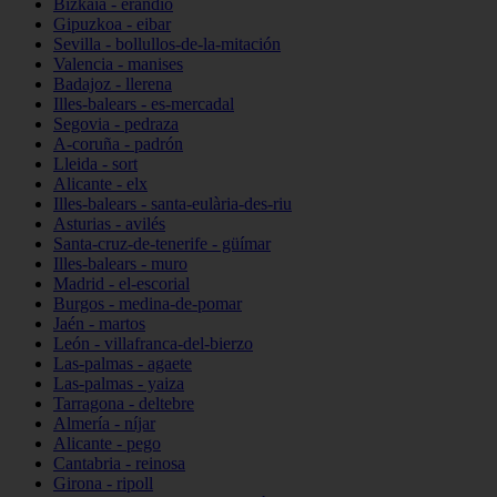
Bizkaia - erandio
Gipuzkoa - eibar
Sevilla - bollullos-de-la-mitación
Valencia - manises
Badajoz - llerena
Illes-balears - es-mercadal
Segovia - pedraza
A-coruña - padrón
Lleida - sort
Alicante - elx
Illes-balears - santa-eulària-des-riu
Asturias - avilés
Santa-cruz-de-tenerife - güímar
Illes-balears - muro
Madrid - el-escorial
Burgos - medina-de-pomar
Jaén - martos
León - villafranca-del-bierzo
Las-palmas - agaete
Las-palmas - yaiza
Tarragona - deltebre
Almería - níjar
Alicante - pego
Cantabria - reinosa
Girona - ripoll