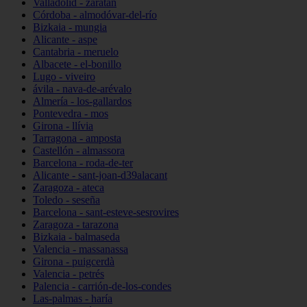
Valladolid - zaratán
Córdoba - almodóvar-del-río
Bizkaia - mungia
Alicante - aspe
Cantabria - meruelo
Albacete - el-bonillo
Lugo - viveiro
ávila - nava-de-arévalo
Almería - los-gallardos
Pontevedra - mos
Girona - llívia
Tarragona - amposta
Castellón - almassora
Barcelona - roda-de-ter
Alicante - sant-joan-d39alacant
Zaragoza - ateca
Toledo - seseña
Barcelona - sant-esteve-sesrovires
Zaragoza - tarazona
Bizkaia - balmaseda
Valencia - massanassa
Girona - puigcerdà
Valencia - petrés
Palencia - carrión-de-los-condes
Las-palmas - haría