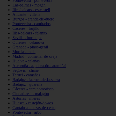
Pontevedra - pontevedra
Las-palmas - mogán
Illes-balears - es-castell
Alicante - villena
Burgos - aranda-de-duero
Pontevedra - cambados
Cáceres - trujillo
Illes-balears - felanitx
Sevilla - bormujos
Ourense - celanova
Granada - pinos-genil
Murcia - mula
Madrid - colmenar-de-oreja
Huelva - calañas
A-coruña - a-pobra-do-caramiñal
Segovia - chañe
Teruel - camañas
Badajoz - la-roca-de-la-sierra
Badajoz - guareña
Cáceres - caminomorisco
Ciudad-real - malagón
Asturias - mieres
Huesca - castejón-de-sos
Cantabria - hazas-de-cesto
Pontevedra - arbo