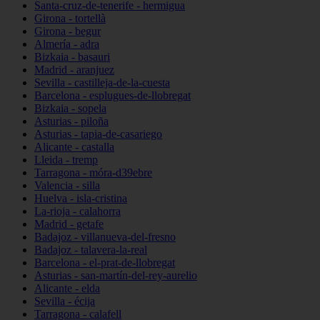
Santa-cruz-de-tenerife - hermigua
Girona - tortellà
Girona - begur
Almería - adra
Bizkaia - basauri
Madrid - aranjuez
Sevilla - castilleja-de-la-cuesta
Barcelona - esplugues-de-llobregat
Bizkaia - sopela
Asturias - piloña
Asturias - tapia-de-casariego
Alicante - castalla
Lleida - tremp
Tarragona - móra-d39ebre
Valencia - silla
Huelva - isla-cristina
La-rioja - calahorra
Madrid - getafe
Badajoz - villanueva-del-fresno
Badajoz - talavera-la-real
Barcelona - el-prat-de-llobregat
Asturias - san-martín-del-rey-aurelio
Alicante - elda
Sevilla - écija
Tarragona - calafell