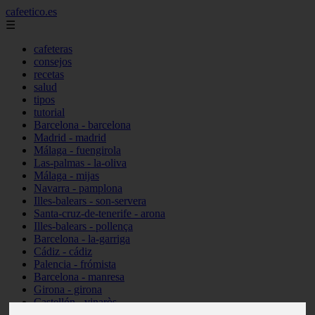
cafeetico.es
☰
cafeteras
consejos
recetas
salud
tipos
tutorial
Barcelona - barcelona
Madrid - madrid
Málaga - fuengirola
Las-palmas - la-oliva
Málaga - mijas
Navarra - pamplona
Illes-balears - son-servera
Santa-cruz-de-tenerife - arona
Illes-balears - pollença
Barcelona - la-garriga
Cádiz - cádiz
Palencia - frómista
Barcelona - manresa
Girona - girona
Castellón - vinaròs
Illes-balears - capdepera