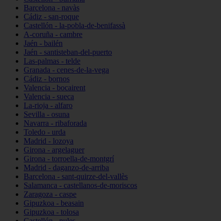
Barcelona - navàs
Cádiz - san-roque
Castellón - la-pobla-de-benifassà
A-coruña - cambre
Jaén - bailén
Jaén - santisteban-del-puerto
Las-palmas - telde
Granada - cenes-de-la-vega
Cádiz - bornos
Valencia - bocairent
Valencia - sueca
La-rioja - alfaro
Sevilla - osuna
Navarra - ribaforada
Toledo - urda
Madrid - lozoya
Girona - argelaguer
Girona - torroella-de-montgrí
Madrid - daganzo-de-arriba
Barcelona - sant-quirze-del-vallès
Salamanca - castellanos-de-moriscos
Zaragoza - caspe
Gipuzkoa - beasain
Gipuzkoa - tolosa
Castellón - nules