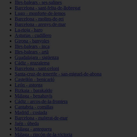
Illes-balears - ses-salines
Barcelona - sant-feliu-de-llobregat
Lugo - monforte-de-lemos
Barcelona - molins-de-rei
Barcelona - arenys-de-mar
La-rioja - haro
Asturias - cudillero
Girona - banyoles
Illes-balears - inca
Illes-balears - artà
Guadalajara - sigüenza
Cádiz - grazalema
Barcelona - sant-celoni
Santa-cruz-de-tenerife - san-miguel-de-abona
Castellón - benicarló
León - astorga
Bizkaia - barakaldo
Málaga - benahavís
Cádiz - arcos-de-la-frontera
Cantabria - comillas
Madrid - coslada
Barcelona - malgrat-de-mar
Jaén - úbeda
Málaga - antequera
Málaga - rincón-de-la-victoria