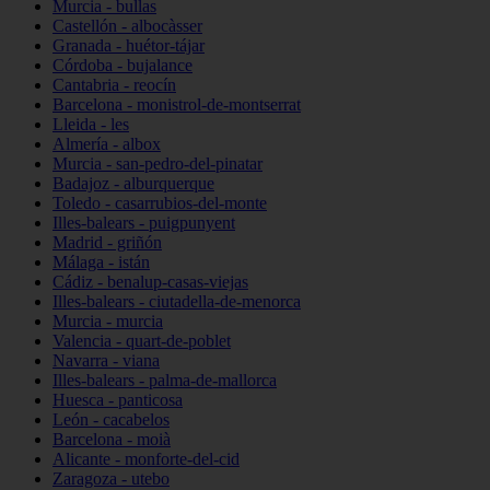
Murcia - bullas
Castellón - albocàsser
Granada - huétor-tájar
Córdoba - bujalance
Cantabria - reocín
Barcelona - monistrol-de-montserrat
Lleida - les
Almería - albox
Murcia - san-pedro-del-pinatar
Badajoz - alburquerque
Toledo - casarrubios-del-monte
Illes-balears - puigpunyent
Madrid - griñón
Málaga - istán
Cádiz - benalup-casas-viejas
Illes-balears - ciutadella-de-menorca
Murcia - murcia
Valencia - quart-de-poblet
Navarra - viana
Illes-balears - palma-de-mallorca
Huesca - panticosa
León - cacabelos
Barcelona - moià
Alicante - monforte-del-cid
Zaragoza - utebo