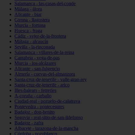
Salamanca - las-casas-del-conde
Málaga - álora
Alicante - biar
Girona - llagostera
Murcia - fortuna
Huesca - fraga
Cádiz - vejer-de-la-frontera
Málaga - alcaucín
Sevilla - la-rinconada
Salamanca - villares-de-la-reina
Cantabria - vega-de-pas
Murcia - los-alcázares
Alicante - san-fulgencio
Almería - cuevas-del-almanzora
Santa-cruz-de-tenerife - valle-gran-rey
Santa-cruz-de-tenerife - arico
Illes-balears - ferreries
A-coruña - carballo
Ciudad-real - pozuelo-de-calatrava
Pontevedra - pontecesures
Badajoz - don-benito
Segovia - real-sitio-de-san-ildefonso
Badajoz - zafra
Albacete - tarazona-de-la-mancha
Córdoba - pozoblanco