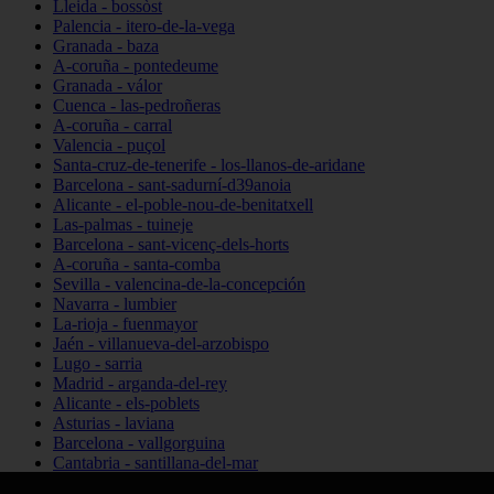
Lleida - bossòst
Palencia - itero-de-la-vega
Granada - baza
A-coruña - pontedeume
Granada - válor
Cuenca - las-pedroñeras
A-coruña - carral
Valencia - puçol
Santa-cruz-de-tenerife - los-llanos-de-aridane
Barcelona - sant-sadurní-d39anoia
Alicante - el-poble-nou-de-benitatxell
Las-palmas - tuineje
Barcelona - sant-vicenç-dels-horts
A-coruña - santa-comba
Sevilla - valencina-de-la-concepción
Navarra - lumbier
La-rioja - fuenmayor
Jaén - villanueva-del-arzobispo
Lugo - sarria
Madrid - arganda-del-rey
Alicante - els-poblets
Asturias - laviana
Barcelona - vallgorguina
Cantabria - santillana-del-mar
Zamora - santa-maría-de-la-vega