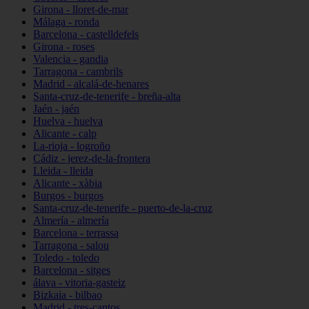
Girona - lloret-de-mar
Málaga - ronda
Barcelona - castelldefels
Girona - roses
Valencia - gandia
Tarragona - cambrils
Madrid - alcalá-de-henares
Santa-cruz-de-tenerife - breña-alta
Jaén - jaén
Huelva - huelva
Alicante - calp
La-rioja - logroño
Cádiz - jerez-de-la-frontera
Lleida - lleida
Alicante - xàbia
Burgos - burgos
Santa-cruz-de-tenerife - puerto-de-la-cruz
Almería - almería
Barcelona - terrassa
Tarragona - salou
Toledo - toledo
Barcelona - sitges
álava - vitoria-gasteiz
Bizkaia - bilbao
Madrid - tres-cantos