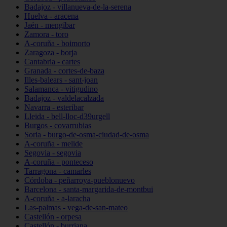
Badajoz - villanueva-de-la-serena
Huelva - aracena
Jaén - mengíbar
Zamora - toro
A-coruña - boimorto
Zaragoza - borja
Cantabria - cartes
Granada - cortes-de-baza
Illes-balears - sant-joan
Salamanca - vitigudino
Badajoz - valdelacalzada
Navarra - esteribar
Lleida - bell-lloc-d39urgell
Burgos - covarrubias
Soria - burgo-de-osma-ciudad-de-osma
A-coruña - melide
Segovia - segovia
A-coruña - ponteceso
Tarragona - camarles
Córdoba - peñarroya-pueblonuevo
Barcelona - santa-margarida-de-montbui
A-coruña - a-laracha
Las-palmas - vega-de-san-mateo
Castellón - orpesa
Castellón - burriana