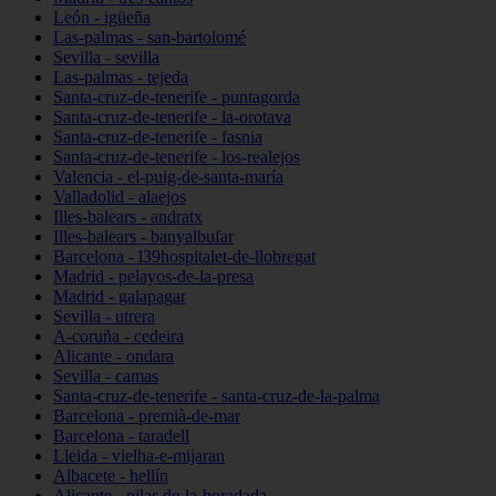
León - igüeña
Las-palmas - san-bartolomé
Sevilla - sevilla
Las-palmas - tejeda
Santa-cruz-de-tenerife - puntagorda
Santa-cruz-de-tenerife - la-orotava
Santa-cruz-de-tenerife - fasnia
Santa-cruz-de-tenerife - los-realejos
Valencia - el-puig-de-santa-maría
Valladolid - alaejos
Illes-balears - andratx
Illes-balears - banyalbufar
Barcelona - l39hospitalet-de-llobregat
Madrid - pelayos-de-la-presa
Madrid - galapagar
Sevilla - utrera
A-coruña - cedeira
Alicante - ondara
Sevilla - camas
Santa-cruz-de-tenerife - santa-cruz-de-la-palma
Barcelona - premià-de-mar
Barcelona - taradell
Lleida - vielha-e-mijaran
Albacete - hellín
Alicante - pilar-de-la-horadada