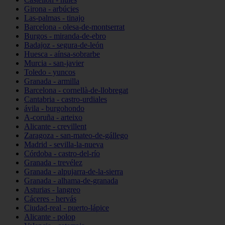
Girona - arbúcies
Las-palmas - tinajo
Barcelona - olesa-de-montserrat
Burgos - miranda-de-ebro
Badajoz - segura-de-león
Huesca - aínsa-sobrarbe
Murcia - san-javier
Toledo - yuncos
Granada - armilla
Barcelona - cornellà-de-llobregat
Cantabria - castro-urdiales
ávila - burgohondo
A-coruña - arteixo
Alicante - crevillent
Zaragoza - san-mateo-de-gállego
Madrid - sevilla-la-nueva
Córdoba - castro-del-río
Granada - trevélez
Granada - alpujarra-de-la-sierra
Granada - alhama-de-granada
Asturias - langreo
Cáceres - hervás
Ciudad-real - puerto-lápice
Alicante - polop