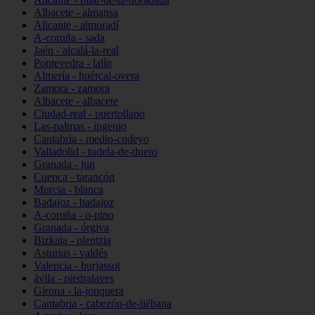
Albacete - almansa
Alicante - almoradí
A-coruña - sada
Jaén - alcalá-la-real
Pontevedra - lalín
Almería - huércal-overa
Zamora - zamora
Albacete - albacete
Ciudad-real - puertollano
Las-palmas - ingenio
Cantabria - medio-cudeyo
Valladolid - tudela-de-duero
Granada - jun
Cuenca - tarancón
Murcia - blanca
Badajoz - badajoz
A-coruña - o-pino
Granada - órgiva
Bizkaia - plentzia
Asturias - valdés
Valencia - burjassot
ávila - piedralaves
Girona - la-jonquera
Cantabria - cabezón-de-liébana