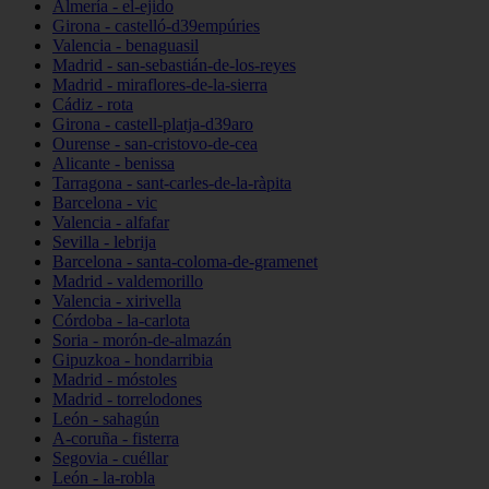
Almería - el-ejido
Girona - castelló-d39empúries
Valencia - benaguasil
Madrid - san-sebastián-de-los-reyes
Madrid - miraflores-de-la-sierra
Cádiz - rota
Girona - castell-platja-d39aro
Ourense - san-cristovo-de-cea
Alicante - benissa
Tarragona - sant-carles-de-la-ràpita
Barcelona - vic
Valencia - alfafar
Sevilla - lebrija
Barcelona - santa-coloma-de-gramenet
Madrid - valdemorillo
Valencia - xirivella
Córdoba - la-carlota
Soria - morón-de-almazán
Gipuzkoa - hondarribia
Madrid - móstoles
Madrid - torrelodones
León - sahagún
A-coruña - fisterra
Segovia - cuéllar
León - la-robla