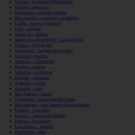
Girona - la-bisbal-d39empordà
Huelva - aljaraque
Salamanca - ciudad-rodrigo
Illes-balears - sant-joan-de-labritja
Lleida - la-seu-d39urgell
Jaén - andújar
Valencia - mislata
Santa-cruz-de-tenerife - santa-úrsula
Zamora - benavente
Valladolid - medina-del-campo
Granada - guadix
Almería - carboneras
Huelva - cartaya
Valencia - ontinyent
Bizkaia - santurtzi
Asturias - gozón
Alicante - xaló
Illes-balears - alaior
Tarragona - mont-roig-del-camp
Illes-balears - sant-llorenç-des-cardassar
Madrid - chinchón
Huesca - sallent-de-gállego
Huesca - benasque
Las-palmas - teguise
Barcelona - rubí