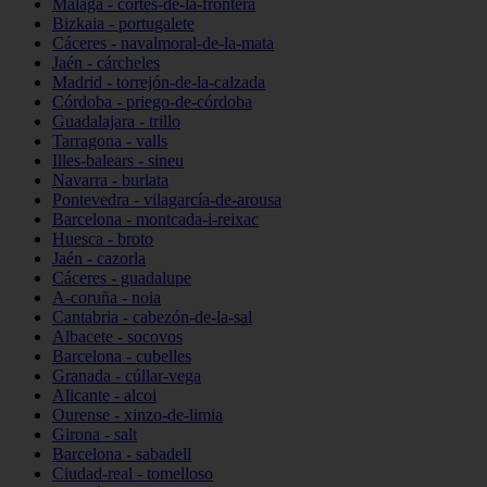
Málaga - cortes-de-la-frontera
Bizkaia - portugalete
Cáceres - navalmoral-de-la-mata
Jaén - cárcheles
Madrid - torrejón-de-la-calzada
Córdoba - priego-de-córdoba
Guadalajara - trillo
Tarragona - valls
Illes-balears - sineu
Navarra - burlata
Pontevedra - vilagarcía-de-arousa
Barcelona - montcada-i-reixac
Huesca - broto
Jaén - cazorla
Cáceres - guadalupe
A-coruña - noia
Cantabria - cabezón-de-la-sal
Albacete - socovos
Barcelona - cubelles
Granada - cúllar-vega
Alicante - alcoi
Ourense - xinzo-de-limia
Girona - salt
Barcelona - sabadell
Ciudad-real - tomelloso