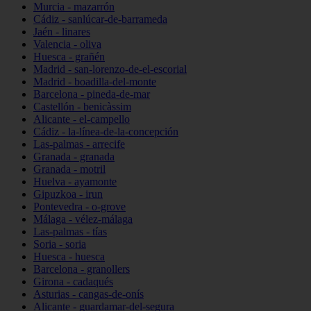
Murcia - mazarrón
Cádiz - sanlúcar-de-barrameda
Jaén - linares
Valencia - oliva
Huesca - grañén
Madrid - san-lorenzo-de-el-escorial
Madrid - boadilla-del-monte
Barcelona - pineda-de-mar
Castellón - benicàssim
Alicante - el-campello
Cádiz - la-línea-de-la-concepción
Las-palmas - arrecife
Granada - granada
Granada - motril
Huelva - ayamonte
Gipuzkoa - irun
Pontevedra - o-grove
Málaga - vélez-málaga
Las-palmas - tías
Soria - soria
Huesca - huesca
Barcelona - granollers
Girona - cadaqués
Asturias - cangas-de-onís
Alicante - guardamar-del-segura