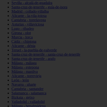
Sevilla - alcalá-de-guadaíra
Santa-cruz-de-tenerife - guía-de-isora
Madrid - collado-villalba
Alicante - la-vila-joiosa
Cantabria - torrelavega
Asturias - villaviciosa
Lugo - ribadeo
Girona - olot
Murcia - lorca
Cádiz - chipiona
Alicante - dénia
Teruel - la-puebla-de-valverde
Santa-cruz-de-tenerife - santa-cruz-de-tenerife
Santa-cruz-de-tenerife - arafo
Málaga - málaga
Málaga - estepona
Málaga - manilva
Alicante - torrevieja
León - león
Navarra - uharte
Cantabria - santander
Salamanca - salamanca
Bizkaia - getxo
Valladolid - valladolid
Málaga - benalmádena