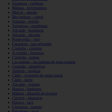
Zaragoza - cariñena
Málaga - torremolinos
Murcia - abarán
Illes-balears - calvià
Asturias - oviedo
Tarragona - montblanc
Alicante - benidorm
Alicante - alicante
Pontevedra - vigo
Gipuzkoa - san-sebastián
Córdoba - córdoba
A-coruña - betanzos
Córdoba - iznájar
Las-palmas - las-palmas-de-gran-canaria
Granada - almuñécar
Almería - mojácar
Cádiz - el-puerto-de-santa-maría
Cádiz - tarifa
Alicante - teulada
Huesca - barbastro
Málaga - alhaurín-de-la-torre
Cáceres - plasencia
Huesca - jaca
Gipuzkoa - zarautz
Barcelona - gavà