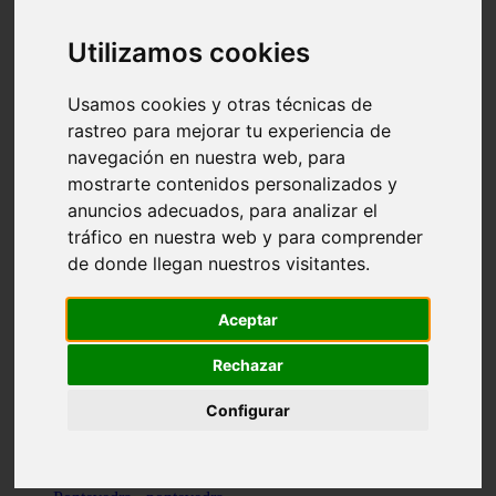
Valencia - valencia
Málaga - nerja
Utilizamos cookies
Girona - blanes
A-coruña - santiago-de-compostela
Málaga - marbella
Usamos cookies y otras técnicas de
Tarragona - tarragona
rastreo para mejorar tu experiencia de
Asturias - gijón
navegación en nuestra web, para
Girona - figueres
Alicante - santa-pola
mostrarte contenidos personalizados y
Madrid - leganés
anuncios adecuados, para analizar el
Almería - roquetas-de-mar
tráfico en nuestra web y para comprender
Girona - tossa-de-mar
Barcelona - sant-cugat-del-vallès
de donde llegan nuestros visitantes.
Alicante - l39alfàs-del-pi
Barcelona - vilanova-i-la-geltrú
Illes-balears - alcúdia
Aceptar
Castellón - peñíscola
Barcelona - mataró
Rechazar
ávila - ávila
Illes-balears - sant-antoni-de-portmany
Configurar
Illes-balears - sant-josep-de-sa-talaia
Tarragona - reus
Barcelona - badalona
Santa-cruz-de-tenerife - san-cristóbal-de-la-laguna