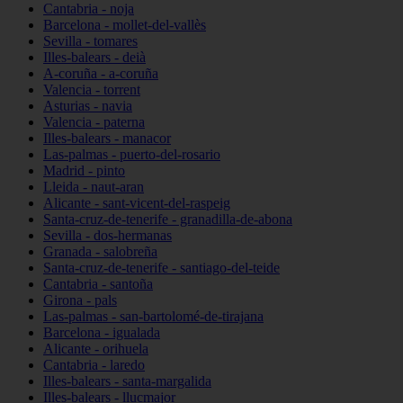
Cantabria - noja
Barcelona - mollet-del-vallès
Sevilla - tomares
Illes-balears - deià
A-coruña - a-coruña
Valencia - torrent
Asturias - navia
Valencia - paterna
Illes-balears - manacor
Las-palmas - puerto-del-rosario
Madrid - pinto
Lleida - naut-aran
Alicante - sant-vicent-del-raspeig
Santa-cruz-de-tenerife - granadilla-de-abona
Sevilla - dos-hermanas
Granada - salobreña
Santa-cruz-de-tenerife - santiago-del-teide
Cantabria - santoña
Girona - pals
Las-palmas - san-bartolomé-de-tirajana
Barcelona - igualada
Alicante - orihuela
Cantabria - laredo
Illes-balears - santa-margalida
Illes-balears - llucmajor