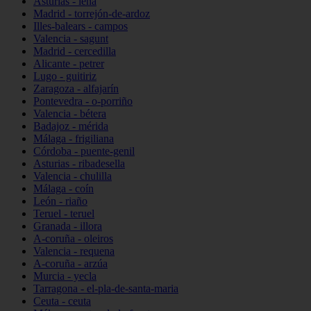
Asturias - lena
Madrid - torrejón-de-ardoz
Illes-balears - campos
Valencia - sagunt
Madrid - cercedilla
Alicante - petrer
Lugo - guitiriz
Zaragoza - alfajarín
Pontevedra - o-porriño
Valencia - bétera
Badajoz - mérida
Málaga - frigiliana
Córdoba - puente-genil
Asturias - ribadesella
Valencia - chulilla
Málaga - coín
León - riaño
Teruel - teruel
Granada - illora
A-coruña - oleiros
Valencia - requena
A-coruña - arzúa
Murcia - yecla
Tarragona - el-pla-de-santa-maria
Ceuta - ceuta