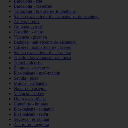
Barcelona - teià
Barcelona - casserres
Tarragona - la-torre-de-fontaubella
Santa-cruz-de-tenerife - la-matanza-de-acentejo
Almería - enix
Granada - castril
Castellón - altura
Valencia - picanya
Badajoz - san-vicente-de-alcántara
Cáceres - malpartida-de-cáceres
Santa-cruz-de-tenerife - frontera
Toledo - las-ventas-de-retamosa
Teruel - alcorisa
Zaragoza - zaragoza
Illes-balears - maó-mahón
Sevilla - pilas
Murcia - cartagena
Navarra - castejón
Valencia - sedaví
Huesca - sariñena
Cantabria - limpias
Illes-balears - santanyí
Illes-balears - selva
Segovia - el-espinar
A-coruña - negreira