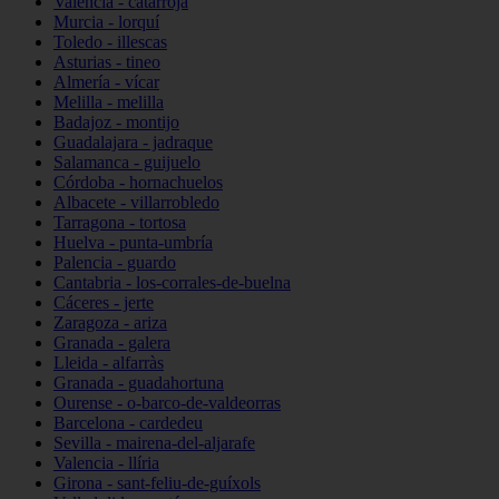
Valencia - catarroja
Murcia - lorquí
Toledo - illescas
Asturias - tineo
Almería - vícar
Melilla - melilla
Badajoz - montijo
Guadalajara - jadraque
Salamanca - guijuelo
Córdoba - hornachuelos
Albacete - villarrobledo
Tarragona - tortosa
Huelva - punta-umbría
Palencia - guardo
Cantabria - los-corrales-de-buelna
Cáceres - jerte
Zaragoza - ariza
Granada - galera
Lleida - alfarràs
Granada - guadahortuna
Ourense - o-barco-de-valdeorras
Barcelona - cardedeu
Sevilla - mairena-del-aljarafe
Valencia - llíria
Girona - sant-feliu-de-guíxols