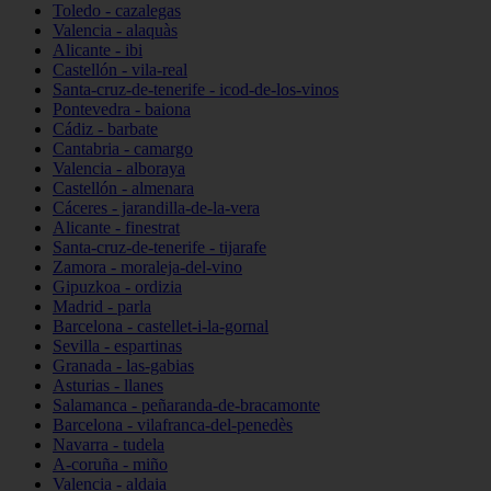
Toledo - cazalegas
Valencia - alaquàs
Alicante - ibi
Castellón - vila-real
Santa-cruz-de-tenerife - icod-de-los-vinos
Pontevedra - baiona
Cádiz - barbate
Cantabria - camargo
Valencia - alboraya
Castellón - almenara
Cáceres - jarandilla-de-la-vera
Alicante - finestrat
Santa-cruz-de-tenerife - tijarafe
Zamora - moraleja-del-vino
Gipuzkoa - ordizia
Madrid - parla
Barcelona - castellet-i-la-gornal
Sevilla - espartinas
Granada - las-gabias
Asturias - llanes
Salamanca - peñaranda-de-bracamonte
Barcelona - vilafranca-del-penedès
Navarra - tudela
A-coruña - miño
Valencia - aldaia