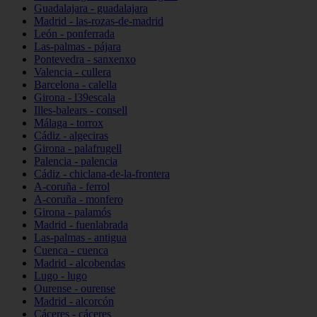
Guadalajara - guadalajara
Madrid - las-rozas-de-madrid
León - ponferrada
Las-palmas - pájara
Pontevedra - sanxenxo
Valencia - cullera
Barcelona - calella
Girona - l39escala
Illes-balears - consell
Málaga - torrox
Cádiz - algeciras
Girona - palafrugell
Palencia - palencia
Cádiz - chiclana-de-la-frontera
A-coruña - ferrol
A-coruña - monfero
Girona - palamós
Madrid - fuenlabrada
Las-palmas - antigua
Cuenca - cuenca
Madrid - alcobendas
Lugo - lugo
Ourense - ourense
Madrid - alcorcón
Cáceres - cáceres