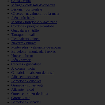
Ceuta - ceuta
Málaga - cortes-de-la-frontera
Bizkaia - portugalete
Cáceres - navalmoral-de-la-mata
Jaén - cárcheles
Madrid - torrejón-de-la-calzada
Córdoba - priego-de-córdoba
Guadalajara - trillo
Tarragona - valls
Illes-balears - sineu
Navarra - burlata
Pontevedra - vilagarcía-de-arousa
Barcelona - montcada-i-reixac
Huesca - broto
Jaén - cazorla
Cáceres - guadalupe
A-coruña - noia
Cantabria - cabezón-de-la-sal
Albacete - socovos
Barcelona - cubelles
Granada - cúllar-vega
Alicante - alcoi
Ourense - xinzo-de-limia
Girona - salt
Barcelona - sabadell