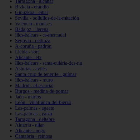
Tarragona - alcanar
Bizkaia - erandio
Gipuzkoa - eibar
Sevilla - bollullos-de-la-mitación
Valencia - manises
Badajoz - llerena
Illes-balears - es-mercadal
Segovia - pedraza
A-coruña - padrón
Lleida - sort
Alicante - elx
Illes-balears - santa-eulària-des-riu
Asturias - avilés
Santa-cruz-de-tenerife - güímar
Illes-balears - muro
Madrid - el-escorial
Burgos - medina-de-pomar
Jaén - martos
León - villafranca-del-bierzo
Las-palmas - agaete
Las-palmas - yaiza
Tarragona - deltebre
Almería - níjar
Alicante - pego
Cantabria - reinosa