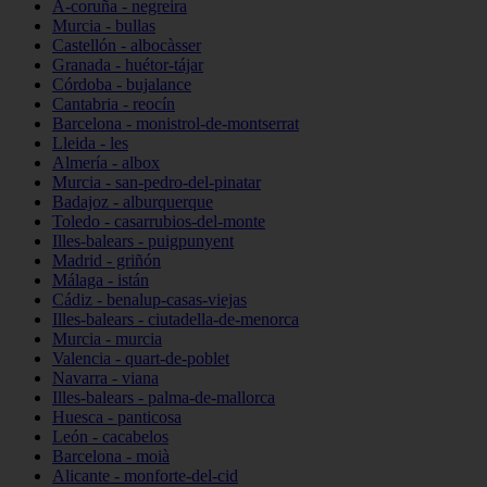
A-coruña - negreira
Murcia - bullas
Castellón - albocàsser
Granada - huétor-tájar
Córdoba - bujalance
Cantabria - reocín
Barcelona - monistrol-de-montserrat
Lleida - les
Almería - albox
Murcia - san-pedro-del-pinatar
Badajoz - alburquerque
Toledo - casarrubios-del-monte
Illes-balears - puigpunyent
Madrid - griñón
Málaga - istán
Cádiz - benalup-casas-viejas
Illes-balears - ciutadella-de-menorca
Murcia - murcia
Valencia - quart-de-poblet
Navarra - viana
Illes-balears - palma-de-mallorca
Huesca - panticosa
León - cacabelos
Barcelona - moià
Alicante - monforte-del-cid