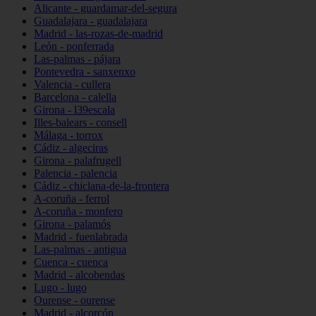
Alicante - guardamar-del-segura
Guadalajara - guadalajara
Madrid - las-rozas-de-madrid
León - ponferrada
Las-palmas - pájara
Pontevedra - sanxenxo
Valencia - cullera
Barcelona - calella
Girona - l39escala
Illes-balears - consell
Málaga - torrox
Cádiz - algeciras
Girona - palafrugell
Palencia - palencia
Cádiz - chiclana-de-la-frontera
A-coruña - ferrol
A-coruña - monfero
Girona - palamós
Madrid - fuenlabrada
Las-palmas - antigua
Cuenca - cuenca
Madrid - alcobendas
Lugo - lugo
Ourense - ourense
Madrid - alcorcón