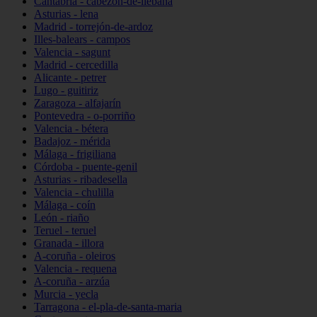
Cantabria - cabezón-de-liébana
Asturias - lena
Madrid - torrejón-de-ardoz
Illes-balears - campos
Valencia - sagunt
Madrid - cercedilla
Alicante - petrer
Lugo - guitiriz
Zaragoza - alfajarín
Pontevedra - o-porriño
Valencia - bétera
Badajoz - mérida
Málaga - frigiliana
Córdoba - puente-genil
Asturias - ribadesella
Valencia - chulilla
Málaga - coín
León - riaño
Teruel - teruel
Granada - illora
A-coruña - oleiros
Valencia - requena
A-coruña - arzúa
Murcia - yecla
Tarragona - el-pla-de-santa-maria