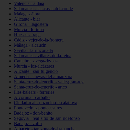
Valencia - aldaia
Salamanca - las-casas-del-conde
Málaga - álora
Alicante - biar
Girona - llagostera
Murcia - fortuna
Huesca - fraga
Cádiz - vejer-de-la-frontera
Málaga - alcaucín
Sevilla - la-rinconada
Salamanca - villares-de-la-reina
Cantabria - vega-de-pas
Murcia - los-alcázares
Alicante - san-fulgencio
Almería - cuevas-del-almanzora
Santa-cruz-de-tenerife - valle-gran-rey
Santa-cruz-de-tenerife - arico
Illes-balears - ferreries
A-coruña - carballo
Ciudad-real - pozuelo-de-calatrava
Pontevedra - pontecesures
Badajoz - don-benito
Segovia - real-sitio-de-san-ildefonso
Badajoz - zafra
Albacete - tarazona-de-la-mancha