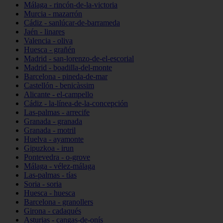
Málaga - rincón-de-la-victoria
Murcia - mazarrón
Cádiz - sanlúcar-de-barrameda
Jaén - linares
Valencia - oliva
Huesca - grañén
Madrid - san-lorenzo-de-el-escorial
Madrid - boadilla-del-monte
Barcelona - pineda-de-mar
Castellón - benicàssim
Alicante - el-campello
Cádiz - la-línea-de-la-concepción
Las-palmas - arrecife
Granada - granada
Granada - motril
Huelva - ayamonte
Gipuzkoa - irun
Pontevedra - o-grove
Málaga - vélez-málaga
Las-palmas - tías
Soria - soria
Huesca - huesca
Barcelona - granollers
Girona - cadaqués
Asturias - cangas-de-onís