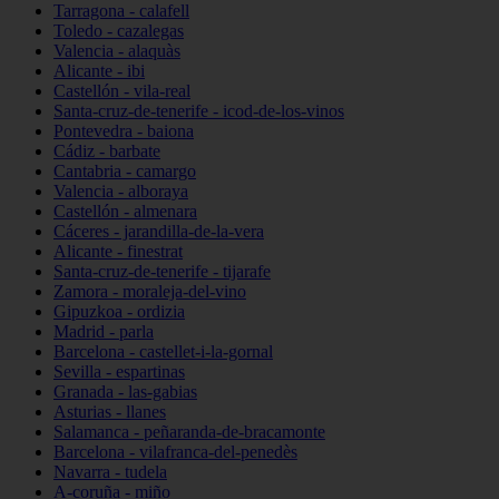
Tarragona - calafell
Toledo - cazalegas
Valencia - alaquàs
Alicante - ibi
Castellón - vila-real
Santa-cruz-de-tenerife - icod-de-los-vinos
Pontevedra - baiona
Cádiz - barbate
Cantabria - camargo
Valencia - alboraya
Castellón - almenara
Cáceres - jarandilla-de-la-vera
Alicante - finestrat
Santa-cruz-de-tenerife - tijarafe
Zamora - moraleja-del-vino
Gipuzkoa - ordizia
Madrid - parla
Barcelona - castellet-i-la-gornal
Sevilla - espartinas
Granada - las-gabias
Asturias - llanes
Salamanca - peñaranda-de-bracamonte
Barcelona - vilafranca-del-penedès
Navarra - tudela
A-coruña - miño