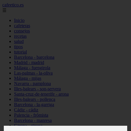
cafeetico.es
☰
Inicio
cafeteras
consejos
recetas
salud
tipos
tutorial
Barcelona - barcelona
Madrid - madrid
Málaga - fuengirola
Las-palmas - la-oliva
Málaga - mijas
Navarra - pamplona
Illes-balears - son-servera
Santa-cruz-de-tenerife - arona
Illes-balears - pollença
Barcelona - la-garriga
Cádiz - cádiz
Palencia - frómista
Barcelona - manresa
Girona - girona
Castellón - vinaròs