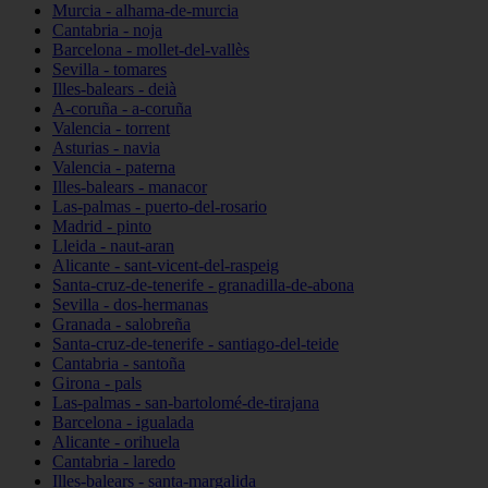
Murcia - alhama-de-murcia
Cantabria - noja
Barcelona - mollet-del-vallès
Sevilla - tomares
Illes-balears - deià
A-coruña - a-coruña
Valencia - torrent
Asturias - navia
Valencia - paterna
Illes-balears - manacor
Las-palmas - puerto-del-rosario
Madrid - pinto
Lleida - naut-aran
Alicante - sant-vicent-del-raspeig
Santa-cruz-de-tenerife - granadilla-de-abona
Sevilla - dos-hermanas
Granada - salobreña
Santa-cruz-de-tenerife - santiago-del-teide
Cantabria - santoña
Girona - pals
Las-palmas - san-bartolomé-de-tirajana
Barcelona - igualada
Alicante - orihuela
Cantabria - laredo
Illes-balears - santa-margalida