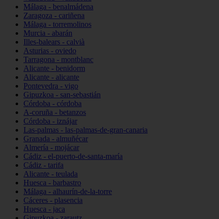
Málaga - benalmádena
Zaragoza - cariñena
Málaga - torremolinos
Murcia - abarán
Illes-balears - calvià
Asturias - oviedo
Tarragona - montblanc
Alicante - benidorm
Alicante - alicante
Pontevedra - vigo
Gipuzkoa - san-sebastián
Córdoba - córdoba
A-coruña - betanzos
Córdoba - iznájar
Las-palmas - las-palmas-de-gran-canaria
Granada - almuñécar
Almería - mojácar
Cádiz - el-puerto-de-santa-maría
Cádiz - tarifa
Alicante - teulada
Huesca - barbastro
Málaga - alhaurín-de-la-torre
Cáceres - plasencia
Huesca - jaca
Gipuzkoa - zarautz