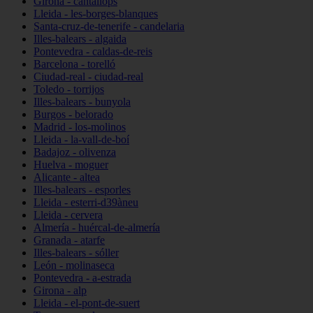
Girona - cantallops
Lleida - les-borges-blanques
Santa-cruz-de-tenerife - candelaria
Illes-balears - algaida
Pontevedra - caldas-de-reis
Barcelona - torelló
Ciudad-real - ciudad-real
Toledo - torrijos
Illes-balears - bunyola
Burgos - belorado
Madrid - los-molinos
Lleida - la-vall-de-boí
Badajoz - olivenza
Huelva - moguer
Alicante - altea
Illes-balears - esporles
Lleida - esterri-d39àneu
Lleida - cervera
Almería - huércal-de-almería
Granada - atarfe
Illes-balears - sóller
León - molinaseca
Pontevedra - a-estrada
Girona - alp
Lleida - el-pont-de-suert