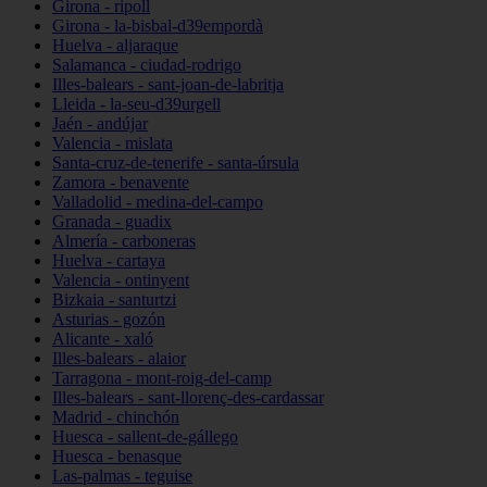
Girona - ripoll
Girona - la-bisbal-d39empordà
Huelva - aljaraque
Salamanca - ciudad-rodrigo
Illes-balears - sant-joan-de-labritja
Lleida - la-seu-d39urgell
Jaén - andújar
Valencia - mislata
Santa-cruz-de-tenerife - santa-úrsula
Zamora - benavente
Valladolid - medina-del-campo
Granada - guadix
Almería - carboneras
Huelva - cartaya
Valencia - ontinyent
Bizkaia - santurtzi
Asturias - gozón
Alicante - xaló
Illes-balears - alaior
Tarragona - mont-roig-del-camp
Illes-balears - sant-llorenç-des-cardassar
Madrid - chinchón
Huesca - sallent-de-gállego
Huesca - benasque
Las-palmas - teguise