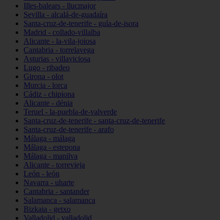
Illes-balears - llucmajor
Sevilla - alcalá-de-guadaíra
Santa-cruz-de-tenerife - guía-de-isora
Madrid - collado-villalba
Alicante - la-vila-joiosa
Cantabria - torrelavega
Asturias - villaviciosa
Lugo - ribadeo
Girona - olot
Murcia - lorca
Cádiz - chipiona
Alicante - dénia
Teruel - la-puebla-de-valverde
Santa-cruz-de-tenerife - santa-cruz-de-tenerife
Santa-cruz-de-tenerife - arafo
Málaga - málaga
Málaga - estepona
Málaga - manilva
Alicante - torrevieja
León - león
Navarra - uharte
Cantabria - santander
Salamanca - salamanca
Bizkaia - getxo
Valladolid - valladolid