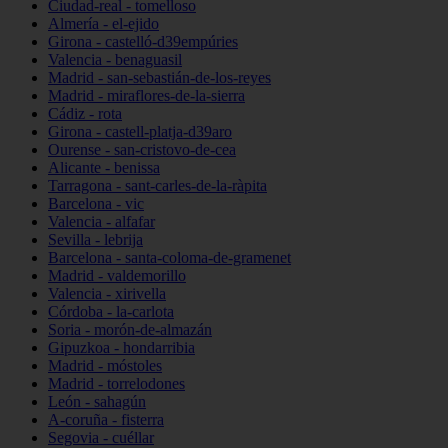
Ciudad-real - tomelloso
Almería - el-ejido
Girona - castelló-d39empúries
Valencia - benaguasil
Madrid - san-sebastián-de-los-reyes
Madrid - miraflores-de-la-sierra
Cádiz - rota
Girona - castell-platja-d39aro
Ourense - san-cristovo-de-cea
Alicante - benissa
Tarragona - sant-carles-de-la-ràpita
Barcelona - vic
Valencia - alfafar
Sevilla - lebrija
Barcelona - santa-coloma-de-gramenet
Madrid - valdemorillo
Valencia - xirivella
Córdoba - la-carlota
Soria - morón-de-almazán
Gipuzkoa - hondarribia
Madrid - móstoles
Madrid - torrelodones
León - sahagún
A-coruña - fisterra
Segovia - cuéllar