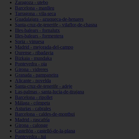
Zaragoza - utebo
Barcelona - manlleu
Tarragona - vila-seca
Guadalajara - azuqueca-de-henares
Santa-cruz-de-tenerife - vilaflor-de-chasna
Illes-balears - fornalutx
Illes-balears - formentera
Soria - vinuesa
Madrid - mejorada-del-campo
Ourense - ribadavia
Bizkaia - mundaka
Pontevedra - oia
Girona - vidreres
Granada - pampaneira
Alicante - novelda
Santa-cruz-de-tenerife - adeje
Las-palmas - santa-lucía-de-tirajana
Barcelona - ripollet
Málaga - cómpeta
Asturias - cabrales
Barcelona - caldes-de-montbui
Madrid - rascafría
Girona - calonge
Castellón - castelló-de-la-plana
Pontevedra - tui