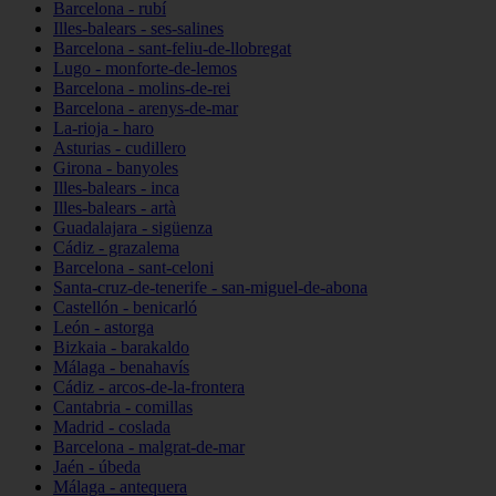
Barcelona - rubí
Illes-balears - ses-salines
Barcelona - sant-feliu-de-llobregat
Lugo - monforte-de-lemos
Barcelona - molins-de-rei
Barcelona - arenys-de-mar
La-rioja - haro
Asturias - cudillero
Girona - banyoles
Illes-balears - inca
Illes-balears - artà
Guadalajara - sigüenza
Cádiz - grazalema
Barcelona - sant-celoni
Santa-cruz-de-tenerife - san-miguel-de-abona
Castellón - benicarló
León - astorga
Bizkaia - barakaldo
Málaga - benahavís
Cádiz - arcos-de-la-frontera
Cantabria - comillas
Madrid - coslada
Barcelona - malgrat-de-mar
Jaén - úbeda
Málaga - antequera