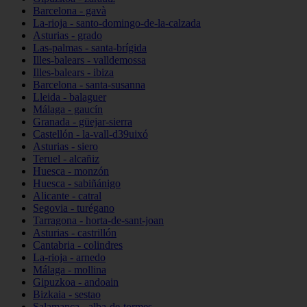
Barcelona - gavà
La-rioja - santo-domingo-de-la-calzada
Asturias - grado
Las-palmas - santa-brígida
Illes-balears - valldemossa
Illes-balears - ibiza
Barcelona - santa-susanna
Lleida - balaguer
Málaga - gaucín
Granada - güejar-sierra
Castellón - la-vall-d39uixó
Asturias - siero
Teruel - alcañiz
Huesca - monzón
Huesca - sabiñánigo
Alicante - catral
Segovia - turégano
Tarragona - horta-de-sant-joan
Asturias - castrillón
Cantabria - colindres
La-rioja - arnedo
Málaga - mollina
Gipuzkoa - andoain
Bizkaia - sestao
Salamanca - alba-de-tormes