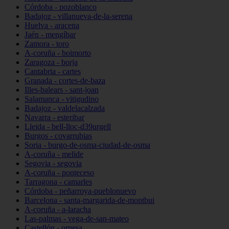
Córdoba - pozoblanco
Badajoz - villanueva-de-la-serena
Huelva - aracena
Jaén - mengíbar
Zamora - toro
A-coruña - boimorto
Zaragoza - borja
Cantabria - cartes
Granada - cortes-de-baza
Illes-balears - sant-joan
Salamanca - vitigudino
Badajoz - valdelacalzada
Navarra - esteribar
Lleida - bell-lloc-d39urgell
Burgos - covarrubias
Soria - burgo-de-osma-ciudad-de-osma
A-coruña - melide
Segovia - segovia
A-coruña - ponteceso
Tarragona - camarles
Córdoba - peñarroya-pueblonuevo
Barcelona - santa-margarida-de-montbui
A-coruña - a-laracha
Las-palmas - vega-de-san-mateo
Castellón - orpesa