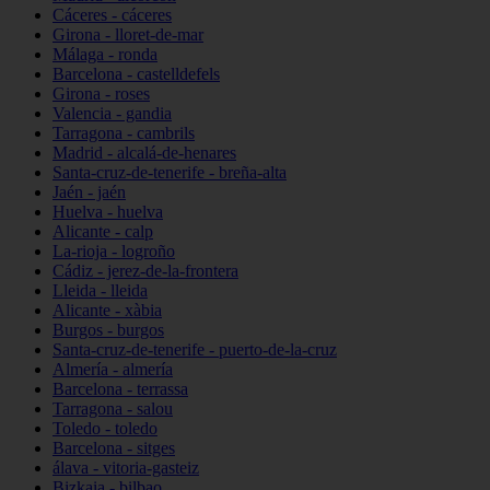
Cáceres - cáceres
Girona - lloret-de-mar
Málaga - ronda
Barcelona - castelldefels
Girona - roses
Valencia - gandia
Tarragona - cambrils
Madrid - alcalá-de-henares
Santa-cruz-de-tenerife - breña-alta
Jaén - jaén
Huelva - huelva
Alicante - calp
La-rioja - logroño
Cádiz - jerez-de-la-frontera
Lleida - lleida
Alicante - xàbia
Burgos - burgos
Santa-cruz-de-tenerife - puerto-de-la-cruz
Almería - almería
Barcelona - terrassa
Tarragona - salou
Toledo - toledo
Barcelona - sitges
álava - vitoria-gasteiz
Bizkaia - bilbao