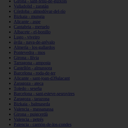
Girona - sant-feliu-de-guíxols
Valladolid - zaratán
Córdoba - almodóvar-del-río
Bizkaia - mungia
Alicante - aspe
Cantabria - meruelo
Albacete - el-bonillo
Lugo - viveiro
ávila - nava-de-arévalo
Almería - los-gallardos
Pontevedra - mos
Girona - llívia
Tarragona - amposta
Castellón - almassora
Barcelona - roda-de-ter
Alicante - sant-joan-d39alacant
Zaragoza - ateca
Toledo - seseña
Barcelona - sant-esteve-sesrovires
Zaragoza - tarazona
Bizkaia - balmaseda
Valencia - massanassa
Girona - puigcerdà
Valencia - petrés
Palencia - carrión-de-los-condes