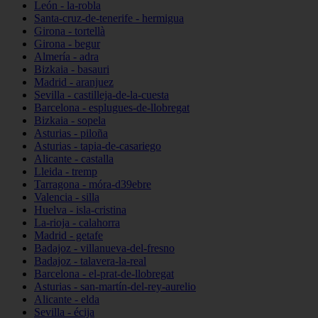
León - la-robla
Santa-cruz-de-tenerife - hermigua
Girona - tortellà
Girona - begur
Almería - adra
Bizkaia - basauri
Madrid - aranjuez
Sevilla - castilleja-de-la-cuesta
Barcelona - esplugues-de-llobregat
Bizkaia - sopela
Asturias - piloña
Asturias - tapia-de-casariego
Alicante - castalla
Lleida - tremp
Tarragona - móra-d39ebre
Valencia - silla
Huelva - isla-cristina
La-rioja - calahorra
Madrid - getafe
Badajoz - villanueva-del-fresno
Badajoz - talavera-la-real
Barcelona - el-prat-de-llobregat
Asturias - san-martín-del-rey-aurelio
Alicante - elda
Sevilla - écija