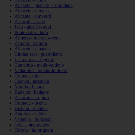
Alicante - pilar-de-la-horadada
Albacete - almansa
Alicante - almoradí
A-coruña - sada
Jaén - alcalá-la-real
Pontevedra - lalín
Almería - huércal-overa
Zamora - zamora
Albacete - albacete
Ciudad-real - puertollano
Las-palmas - ingenio
Cantabria - medio-cudeyo
Valladolid - tudela-de-duero
Granada - jun
Cuenca - tarancón
Murcia - blanca
Badajoz - badajoz
A-coruña - o-pino
Granada - órgiva
Bizkaia - plentzia
Asturias - valdés
Valencia - burjassot
ávila - piedralaves
Girona - la-jonquera