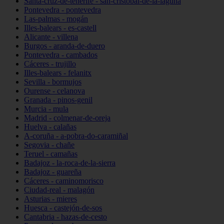
Santa-cruz-de-tenerife - san-cristóbal-de-la-laguna
Pontevedra - pontevedra
Las-palmas - mogán
Illes-balears - es-castell
Alicante - villena
Burgos - aranda-de-duero
Pontevedra - cambados
Cáceres - trujillo
Illes-balears - felanitx
Sevilla - bormujos
Ourense - celanova
Granada - pinos-genil
Murcia - mula
Madrid - colmenar-de-oreja
Huelva - calañas
A-coruña - a-pobra-do-caramiñal
Segovia - chañe
Teruel - camañas
Badajoz - la-roca-de-la-sierra
Badajoz - guareña
Cáceres - caminomorisco
Ciudad-real - malagón
Asturias - mieres
Huesca - castejón-de-sos
Cantabria - hazas-de-cesto