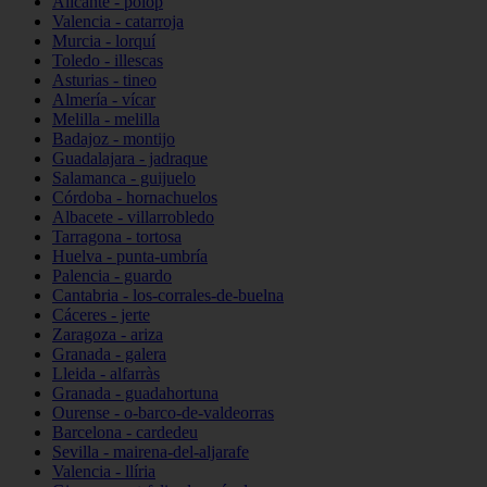
Alicante - polop
Valencia - catarroja
Murcia - lorquí
Toledo - illescas
Asturias - tineo
Almería - vícar
Melilla - melilla
Badajoz - montijo
Guadalajara - jadraque
Salamanca - guijuelo
Córdoba - hornachuelos
Albacete - villarrobledo
Tarragona - tortosa
Huelva - punta-umbría
Palencia - guardo
Cantabria - los-corrales-de-buelna
Cáceres - jerte
Zaragoza - ariza
Granada - galera
Lleida - alfarràs
Granada - guadahortuna
Ourense - o-barco-de-valdeorras
Barcelona - cardedeu
Sevilla - mairena-del-aljarafe
Valencia - llíria