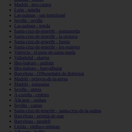
Madrid - tres-cantos
León - igüeña
Las-palmas - san-bartolomé
Sevilla - sevilla
Las-palmas - tejeda
Santa-cruz-de-tenerife - puntagorda
Santa-cruz-de-tenerife - la-orotava
Santa-cruz-de-tenerife - fasnia
Santa-cruz-de-tenerife - los-realejos
Valencia - el-puig-de-santa-maría
Valladolid - alaejos
Illes-balears - andratx
Illes-balears - banyalbufar
Barcelona - l39hospitalet-de-llobregat
Madrid - pelayos-de-la-presa
Madrid - galapagar
Sevilla - utrera
A-coruña - cedeira
Alicante - ondara
Sevilla - camas
Santa-cruz-de-tenerife - santa-cruz-de-la-palma
Barcelona - premià-de-mar
Barcelona - taradell
Lleida - vielha-e-mijaran
Albacete - hellín