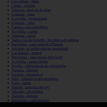
Las-palmas - haría
Lleida - bossòst
Palencia - itero-de-la-vega
Granada - baza
A-coruña - pontedeume
Granada - válor
Cuenca - las-pedroñeras
A-coruña - carral
Valencia - puçol
Santa-cruz-de-tenerife - los-llanos-de-aridane
Barcelona - sant-sadurní-d39anoia
Alicante - el-poble-nou-de-benitatxell
Las-palmas - tuineje
Barcelona - sant-vicenç-dels-horts
A-coruña - santa-comba
Sevilla - valencina-de-la-concepción
Navarra - lumbier
La-rioja - fuenmayor
Jaén - villanueva-del-arzobispo
Lugo - sarria
Madrid - arganda-del-rey
Alicante - els-poblets
Asturias - laviana
Barcelona - vallgorguina
Cantabria - santillana-del-mar