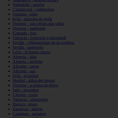
Valladolid - urueña
Ciudad-real - valdepeñas
Asturias - salas
ávila - palacios-de-goda
Ourense - san-cibrao-das-viñas
Ourense - padrenda
Granada - loja
Valencia - bonrepòs-i-mirambell
Sevilla - villamanrique-de-la-condesa
Sevilla - lantejuela
León - el-burgo-ranero
Almería - abla
Almería - pechina
Alicante - agost
Alicante - sax
ávila - el-arenal
Madrid - aldea-del-fresno
Ourense - a-pobra-de-trives
Jaén - alcaudete
Cáceres - coria
Valencia - almussafes
Huesca - graus
Zaragoza - alagón
Cantabria - penagos