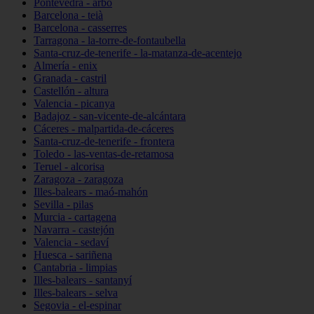
Pontevedra - arbo
Barcelona - teià
Barcelona - casserres
Tarragona - la-torre-de-fontaubella
Santa-cruz-de-tenerife - la-matanza-de-acentejo
Almería - enix
Granada - castril
Castellón - altura
Valencia - picanya
Badajoz - san-vicente-de-alcántara
Cáceres - malpartida-de-cáceres
Santa-cruz-de-tenerife - frontera
Toledo - las-ventas-de-retamosa
Teruel - alcorisa
Zaragoza - zaragoza
Illes-balears - maó-mahón
Sevilla - pilas
Murcia - cartagena
Navarra - castejón
Valencia - sedaví
Huesca - sariñena
Cantabria - limpias
Illes-balears - santanyí
Illes-balears - selva
Segovia - el-espinar