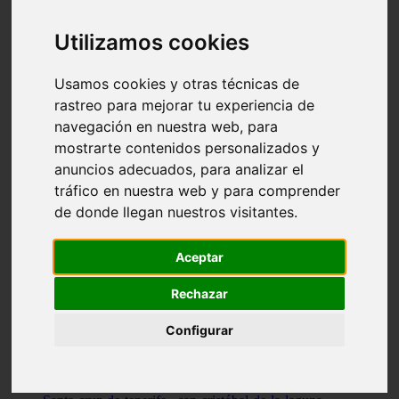
Illes-balears - capdepera
Valencia - valencia
Utilizamos cookies
Málaga - nerja
Girona - blanes
A-coruña - santiago-de-compostela
Usamos cookies y otras técnicas de
Málaga - marbella
rastreo para mejorar tu experiencia de
Tarragona - tarragona
navegación en nuestra web, para
Asturias - gijón
Girona - figueres
mostrarte contenidos personalizados y
Alicante - santa-pola
anuncios adecuados, para analizar el
Madrid - leganés
tráfico en nuestra web y para comprender
Almería - roquetas-de-mar
Girona - tossa-de-mar
de donde llegan nuestros visitantes.
Barcelona - sant-cugat-del-vallès
Alicante - l39alfàs-del-pi
Barcelona - vilanova-i-la-geltrú
Aceptar
Illes-balears - alcúdia
Castellón - peñíscola
Rechazar
Barcelona - mataró
ávila - ávila
Configurar
Illes-balears - sant-antoni-de-portmany
Illes-balears - sant-josep-de-sa-talaia
Tarragona - reus
Barcelona - badalona