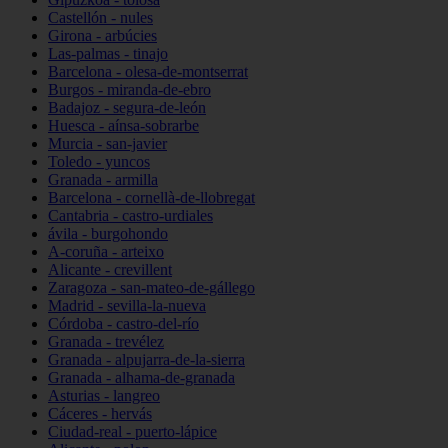
Castellón - nules
Girona - arbúcies
Las-palmas - tinajo
Barcelona - olesa-de-montserrat
Burgos - miranda-de-ebro
Badajoz - segura-de-león
Huesca - aínsa-sobrarbe
Murcia - san-javier
Toledo - yuncos
Granada - armilla
Barcelona - cornellà-de-llobregat
Cantabria - castro-urdiales
ávila - burgohondo
A-coruña - arteixo
Alicante - crevillent
Zaragoza - san-mateo-de-gállego
Madrid - sevilla-la-nueva
Córdoba - castro-del-río
Granada - trevélez
Granada - alpujarra-de-la-sierra
Granada - alhama-de-granada
Asturias - langreo
Cáceres - hervás
Ciudad-real - puerto-lápice