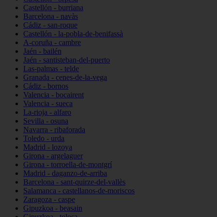
Castellón - burriana
Barcelona - navàs
Cádiz - san-roque
Castellón - la-pobla-de-benifassà
A-coruña - cambre
Jaén - bailén
Jaén - santisteban-del-puerto
Las-palmas - telde
Granada - cenes-de-la-vega
Cádiz - bornos
Valencia - bocairent
Valencia - sueca
La-rioja - alfaro
Sevilla - osuna
Navarra - ribaforada
Toledo - urda
Madrid - lozoya
Girona - argelaguer
Girona - torroella-de-montgrí
Madrid - daganzo-de-arriba
Barcelona - sant-quirze-del-vallès
Salamanca - castellanos-de-moriscos
Zaragoza - caspe
Gipuzkoa - beasain
Gipuzkoa - tolosa