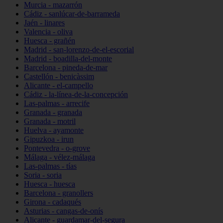
Murcia - mazarrón
Cádiz - sanlúcar-de-barrameda
Jaén - linares
Valencia - oliva
Huesca - grañén
Madrid - san-lorenzo-de-el-escorial
Madrid - boadilla-del-monte
Barcelona - pineda-de-mar
Castellón - benicàssim
Alicante - el-campello
Cádiz - la-línea-de-la-concepción
Las-palmas - arrecife
Granada - granada
Granada - motril
Huelva - ayamonte
Gipuzkoa - irun
Pontevedra - o-grove
Málaga - vélez-málaga
Las-palmas - tías
Soria - soria
Huesca - huesca
Barcelona - granollers
Girona - cadaqués
Asturias - cangas-de-onís
Alicante - guardamar-del-segura