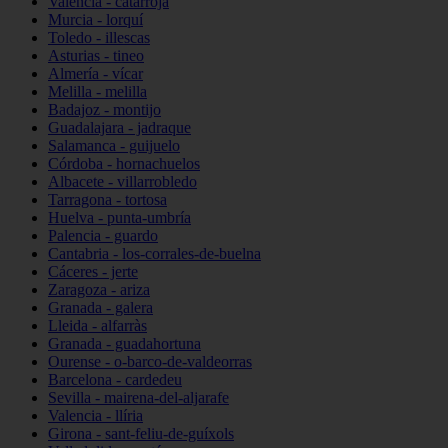
Valencia - catarroja
Murcia - lorquí
Toledo - illescas
Asturias - tineo
Almería - vícar
Melilla - melilla
Badajoz - montijo
Guadalajara - jadraque
Salamanca - guijuelo
Córdoba - hornachuelos
Albacete - villarrobledo
Tarragona - tortosa
Huelva - punta-umbría
Palencia - guardo
Cantabria - los-corrales-de-buelna
Cáceres - jerte
Zaragoza - ariza
Granada - galera
Lleida - alfarràs
Granada - guadahortuna
Ourense - o-barco-de-valdeorras
Barcelona - cardedeu
Sevilla - mairena-del-aljarafe
Valencia - llíria
Girona - sant-feliu-de-guíxols