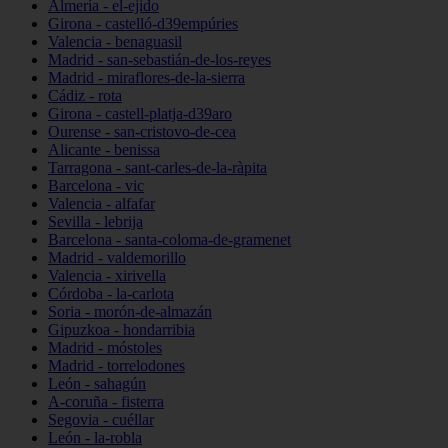
Almería - el-ejido
Girona - castelló-d39empúries
Valencia - benaguasil
Madrid - san-sebastián-de-los-reyes
Madrid - miraflores-de-la-sierra
Cádiz - rota
Girona - castell-platja-d39aro
Ourense - san-cristovo-de-cea
Alicante - benissa
Tarragona - sant-carles-de-la-ràpita
Barcelona - vic
Valencia - alfafar
Sevilla - lebrija
Barcelona - santa-coloma-de-gramenet
Madrid - valdemorillo
Valencia - xirivella
Córdoba - la-carlota
Soria - morón-de-almazán
Gipuzkoa - hondarribia
Madrid - móstoles
Madrid - torrelodones
León - sahagún
A-coruña - fisterra
Segovia - cuéllar
León - la-robla