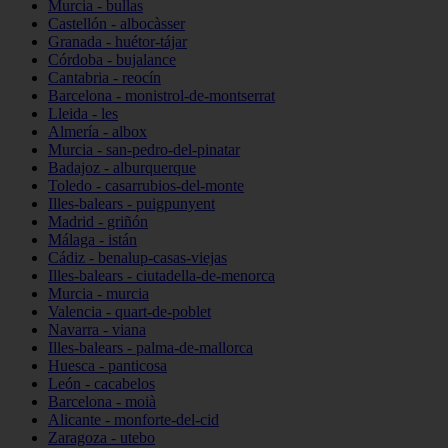
Murcia - bullas
Castellón - albocàsser
Granada - huétor-tájar
Córdoba - bujalance
Cantabria - reocín
Barcelona - monistrol-de-montserrat
Lleida - les
Almería - albox
Murcia - san-pedro-del-pinatar
Badajoz - alburquerque
Toledo - casarrubios-del-monte
Illes-balears - puigpunyent
Madrid - griñón
Málaga - istán
Cádiz - benalup-casas-viejas
Illes-balears - ciutadella-de-menorca
Murcia - murcia
Valencia - quart-de-poblet
Navarra - viana
Illes-balears - palma-de-mallorca
Huesca - panticosa
León - cacabelos
Barcelona - moià
Alicante - monforte-del-cid
Zaragoza - utebo