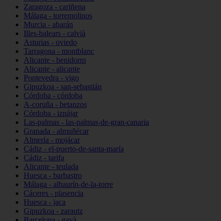
Zaragoza - cariñena
Málaga - torremolinos
Murcia - abarán
Illes-balears - calvià
Asturias - oviedo
Tarragona - montblanc
Alicante - benidorm
Alicante - alicante
Pontevedra - vigo
Gipuzkoa - san-sebastián
Córdoba - córdoba
A-coruña - betanzos
Córdoba - iznájar
Las-palmas - las-palmas-de-gran-canaria
Granada - almuñécar
Almería - mojácar
Cádiz - el-puerto-de-santa-maría
Cádiz - tarifa
Alicante - teulada
Huesca - barbastro
Málaga - alhaurín-de-la-torre
Cáceres - plasencia
Huesca - jaca
Gipuzkoa - zarautz
Barcelona - gavà