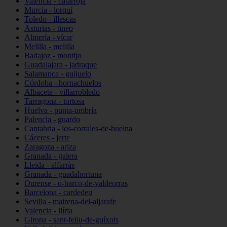
Valencia - catarroja
Murcia - lorquí
Toledo - illescas
Asturias - tineo
Almería - vícar
Melilla - melilla
Badajoz - montijo
Guadalajara - jadraque
Salamanca - guijuelo
Córdoba - hornachuelos
Albacete - villarrobledo
Tarragona - tortosa
Huelva - punta-umbría
Palencia - guardo
Cantabria - los-corrales-de-buelna
Cáceres - jerte
Zaragoza - ariza
Granada - galera
Lleida - alfarràs
Granada - guadahortuna
Ourense - o-barco-de-valdeorras
Barcelona - cardedeu
Sevilla - mairena-del-aljarafe
Valencia - llíria
Girona - sant-feliu-de-guíxols