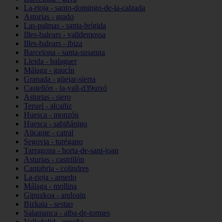
La-rioja - santo-domingo-de-la-calzada
Asturias - grado
Las-palmas - santa-brígida
Illes-balears - valldemossa
Illes-balears - ibiza
Barcelona - santa-susanna
Lleida - balaguer
Málaga - gaucín
Granada - güejar-sierra
Castellón - la-vall-d39uixó
Asturias - siero
Teruel - alcañiz
Huesca - monzón
Huesca - sabiñánigo
Alicante - catral
Segovia - turégano
Tarragona - horta-de-sant-joan
Asturias - castrillón
Cantabria - colindres
La-rioja - arnedo
Málaga - mollina
Gipuzkoa - andoain
Bizkaia - sestao
Salamanca - alba-de-tormes
Valladolid - urueña