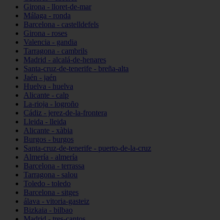
Girona - lloret-de-mar
Málaga - ronda
Barcelona - castelldefels
Girona - roses
Valencia - gandia
Tarragona - cambrils
Madrid - alcalá-de-henares
Santa-cruz-de-tenerife - breña-alta
Jaén - jaén
Huelva - huelva
Alicante - calp
La-rioja - logroño
Cádiz - jerez-de-la-frontera
Lleida - lleida
Alicante - xàbia
Burgos - burgos
Santa-cruz-de-tenerife - puerto-de-la-cruz
Almería - almería
Barcelona - terrassa
Tarragona - salou
Toledo - toledo
Barcelona - sitges
álava - vitoria-gasteiz
Bizkaia - bilbao
Madrid - tres-cantos