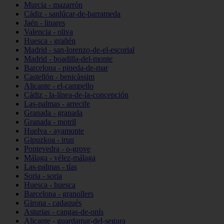
Murcia - mazarrón
Cádiz - sanlúcar-de-barrameda
Jaén - linares
Valencia - oliva
Huesca - grañén
Madrid - san-lorenzo-de-el-escorial
Madrid - boadilla-del-monte
Barcelona - pineda-de-mar
Castellón - benicàssim
Alicante - el-campello
Cádiz - la-línea-de-la-concepción
Las-palmas - arrecife
Granada - granada
Granada - motril
Huelva - ayamonte
Gipuzkoa - irun
Pontevedra - o-grove
Málaga - vélez-málaga
Las-palmas - tías
Soria - soria
Huesca - huesca
Barcelona - granollers
Girona - cadaqués
Asturias - cangas-de-onís
Alicante - guardamar-del-segura