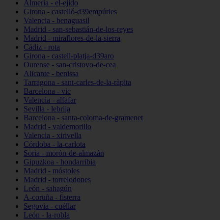
Almería - el-ejido
Girona - castelló-d39empúries
Valencia - benaguasil
Madrid - san-sebastián-de-los-reyes
Madrid - miraflores-de-la-sierra
Cádiz - rota
Girona - castell-platja-d39aro
Ourense - san-cristovo-de-cea
Alicante - benissa
Tarragona - sant-carles-de-la-ràpita
Barcelona - vic
Valencia - alfafar
Sevilla - lebrija
Barcelona - santa-coloma-de-gramenet
Madrid - valdemorillo
Valencia - xirivella
Córdoba - la-carlota
Soria - morón-de-almazán
Gipuzkoa - hondarribia
Madrid - móstoles
Madrid - torrelodones
León - sahagún
A-coruña - fisterra
Segovia - cuéllar
León - la-robla