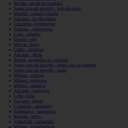
Sevilla - alcalá-de-guadaíra
Santa-cruz-de-tenerife - guía-de-isora
Madrid - collado-villalba
Alicante - la-vila-joiosa
Cantabria - torrelavega
Asturias - villaviciosa
Lugo - ribadeo
Girona - olot
Murcia - lorca
Cádiz - chipiona
Alicante - dénia
Teruel - la-puebla-de-valverde
Santa-cruz-de-tenerife - santa-cruz-de-tenerife
Santa-cruz-de-tenerife - arafo
Málaga - málaga
Málaga - estepona
Málaga - manilva
Alicante - torrevieja
León - león
Navarra - uharte
Cantabria - santander
Salamanca - salamanca
Bizkaia - getxo
Valladolid - valladolid
Málaga - benalmádena