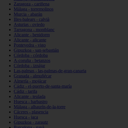
Zaragoza - cariñena
Málaga - torremolinos
Murcia - abarán
Illes-balears - calvià
Asturias - oviedo
Tarragona - montblanc
Alicante - benidorm
Alicante - alicante
Pontevedra - vigo
Gipuzkoa - san-sebastián
Córdoba - córdoba
A-coruña - betanzos
Córdoba - iznájar
Las-palmas - las-palmas-de-gran-canaria
Granada - almuñécar
Almería - mojácar
Cádiz - el-puerto-de-santa-maría
Cádiz - tarifa
Alicante - teulada
Huesca - barbastro
Málaga - alhaurín-de-la-torre
Cáceres - plasencia
Huesca - jaca
Gipuzkoa - zarautz
Barcelona - gavà