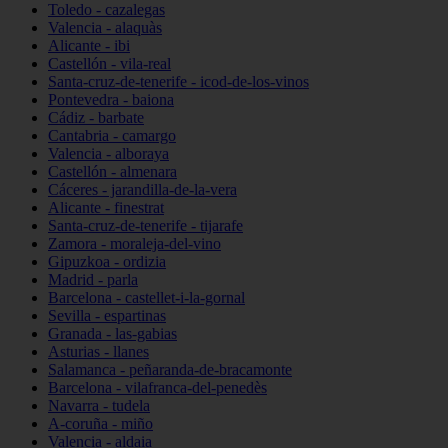
Toledo - cazalegas
Valencia - alaquàs
Alicante - ibi
Castellón - vila-real
Santa-cruz-de-tenerife - icod-de-los-vinos
Pontevedra - baiona
Cádiz - barbate
Cantabria - camargo
Valencia - alboraya
Castellón - almenara
Cáceres - jarandilla-de-la-vera
Alicante - finestrat
Santa-cruz-de-tenerife - tijarafe
Zamora - moraleja-del-vino
Gipuzkoa - ordizia
Madrid - parla
Barcelona - castellet-i-la-gornal
Sevilla - espartinas
Granada - las-gabias
Asturias - llanes
Salamanca - peñaranda-de-bracamonte
Barcelona - vilafranca-del-penedès
Navarra - tudela
A-coruña - miño
Valencia - aldaia