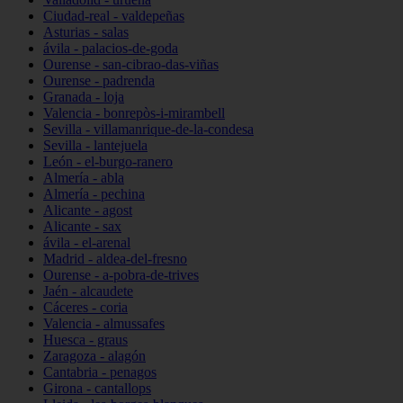
Ciudad-real - valdepeñas
Asturias - salas
ávila - palacios-de-goda
Ourense - san-cibrao-das-viñas
Ourense - padrenda
Granada - loja
Valencia - bonrepòs-i-mirambell
Sevilla - villamanrique-de-la-condesa
Sevilla - lantejuela
León - el-burgo-ranero
Almería - abla
Almería - pechina
Alicante - agost
Alicante - sax
ávila - el-arenal
Madrid - aldea-del-fresno
Ourense - a-pobra-de-trives
Jaén - alcaudete
Cáceres - coria
Valencia - almussafes
Huesca - graus
Zaragoza - alagón
Cantabria - penagos
Girona - cantallops