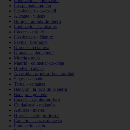
Pontevedra - pontevedra
Las-palmas - mogán
Illes-balears - es-castell
Alicante - villena
Burgos - aranda-de-duero
Pontevedra - cambados
Cáceres - trujillo
Illes-balears - felanitx
Sevilla - bormujos
Ourense - celanova
Granada - pinos-genil
Murcia - mula
Madrid - colmenar-de-oreja
Huelva - calañas
A-coruña - a-pobra-do-caramiñal
Segovia - chañe
Teruel - camañas
Badajoz - la-roca-de-la-sierra
Badajoz - guareña
Cáceres - caminomorisco
Ciudad-real - malagón
Asturias - mieres
Huesca - castejón-de-sos
Cantabria - hazas-de-cesto
Pontevedra - arbo