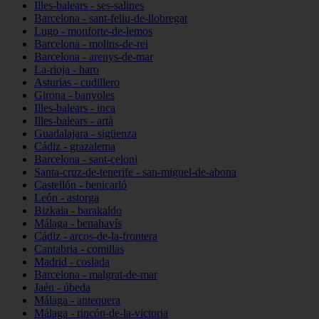
Illes-balears - ses-salines
Barcelona - sant-feliu-de-llobregat
Lugo - monforte-de-lemos
Barcelona - molins-de-rei
Barcelona - arenys-de-mar
La-rioja - haro
Asturias - cudillero
Girona - banyoles
Illes-balears - inca
Illes-balears - artà
Guadalajara - sigüenza
Cádiz - grazalema
Barcelona - sant-celoni
Santa-cruz-de-tenerife - san-miguel-de-abona
Castellón - benicarló
León - astorga
Bizkaia - barakaldo
Málaga - benahavís
Cádiz - arcos-de-la-frontera
Cantabria - comillas
Madrid - coslada
Barcelona - malgrat-de-mar
Jaén - úbeda
Málaga - antequera
Málaga - rincón-de-la-victoria