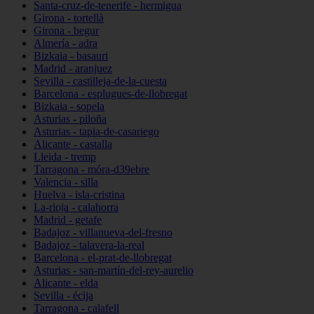
Santa-cruz-de-tenerife - hermigua
Girona - tortellà
Girona - begur
Almería - adra
Bizkaia - basauri
Madrid - aranjuez
Sevilla - castilleja-de-la-cuesta
Barcelona - esplugues-de-llobregat
Bizkaia - sopela
Asturias - piloña
Asturias - tapia-de-casariego
Alicante - castalla
Lleida - tremp
Tarragona - móra-d39ebre
Valencia - silla
Huelva - isla-cristina
La-rioja - calahorra
Madrid - getafe
Badajoz - villanueva-del-fresno
Badajoz - talavera-la-real
Barcelona - el-prat-de-llobregat
Asturias - san-martín-del-rey-aurelio
Alicante - elda
Sevilla - écija
Tarragona - calafell