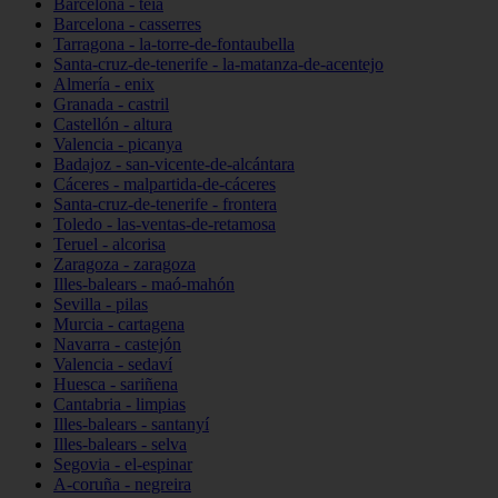
Barcelona - teià
Barcelona - casserres
Tarragona - la-torre-de-fontaubella
Santa-cruz-de-tenerife - la-matanza-de-acentejo
Almería - enix
Granada - castril
Castellón - altura
Valencia - picanya
Badajoz - san-vicente-de-alcántara
Cáceres - malpartida-de-cáceres
Santa-cruz-de-tenerife - frontera
Toledo - las-ventas-de-retamosa
Teruel - alcorisa
Zaragoza - zaragoza
Illes-balears - maó-mahón
Sevilla - pilas
Murcia - cartagena
Navarra - castejón
Valencia - sedaví
Huesca - sariñena
Cantabria - limpias
Illes-balears - santanyí
Illes-balears - selva
Segovia - el-espinar
A-coruña - negreira