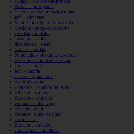
Málaga - cortes-de-la-frontera
Bizkaia - portugalete
Cáceres - navalmoral-de-la-mata
Jaén - cárcheles
Madrid - torrejón-de-la-calzada
Córdoba - priego-de-córdoba
Guadalajara - trillo
Tarragona - valls
Illes-balears - sineu
Navarra - burlata
Pontevedra - vilagarcía-de-arousa
Barcelona - montcada-i-reixac
Huesca - broto
Jaén - cazorla
Cáceres - guadalupe
A-coruña - noia
Cantabria - cabezón-de-la-sal
Albacete - socovos
Barcelona - cubelles
Granada - cúllar-vega
Alicante - alcoi
Ourense - xinzo-de-limia
Girona - salt
Barcelona - sabadell
Ciudad-real - tomelloso