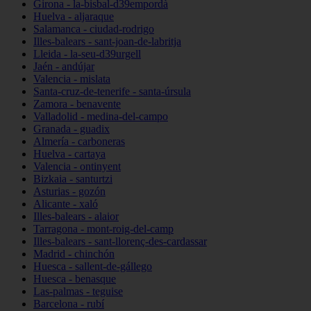
Girona - la-bisbal-d39empordà
Huelva - aljaraque
Salamanca - ciudad-rodrigo
Illes-balears - sant-joan-de-labritja
Lleida - la-seu-d39urgell
Jaén - andújar
Valencia - mislata
Santa-cruz-de-tenerife - santa-úrsula
Zamora - benavente
Valladolid - medina-del-campo
Granada - guadix
Almería - carboneras
Huelva - cartaya
Valencia - ontinyent
Bizkaia - santurtzi
Asturias - gozón
Alicante - xaló
Illes-balears - alaior
Tarragona - mont-roig-del-camp
Illes-balears - sant-llorenç-des-cardassar
Madrid - chinchón
Huesca - sallent-de-gállego
Huesca - benasque
Las-palmas - teguise
Barcelona - rubí