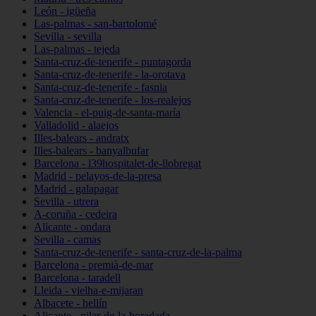
León - igüeña
Las-palmas - san-bartolomé
Sevilla - sevilla
Las-palmas - tejeda
Santa-cruz-de-tenerife - puntagorda
Santa-cruz-de-tenerife - la-orotava
Santa-cruz-de-tenerife - fasnia
Santa-cruz-de-tenerife - los-realejos
Valencia - el-puig-de-santa-maría
Valladolid - alaejos
Illes-balears - andratx
Illes-balears - banyalbufar
Barcelona - l39hospitalet-de-llobregat
Madrid - pelayos-de-la-presa
Madrid - galapagar
Sevilla - utrera
A-coruña - cedeira
Alicante - ondara
Sevilla - camas
Santa-cruz-de-tenerife - santa-cruz-de-la-palma
Barcelona - premià-de-mar
Barcelona - taradell
Lleida - vielha-e-mijaran
Albacete - hellín
Alicante - pilar-de-la-horadada