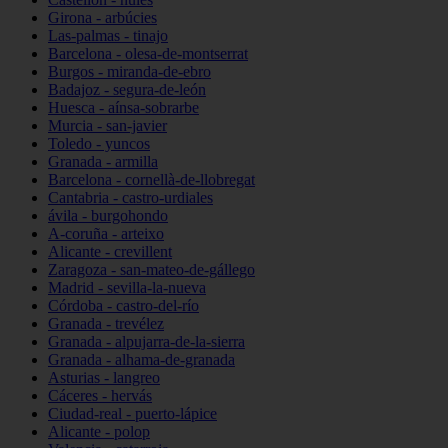
Girona - arbúcies
Las-palmas - tinajo
Barcelona - olesa-de-montserrat
Burgos - miranda-de-ebro
Badajoz - segura-de-león
Huesca - aínsa-sobrarbe
Murcia - san-javier
Toledo - yuncos
Granada - armilla
Barcelona - cornellà-de-llobregat
Cantabria - castro-urdiales
ávila - burgohondo
A-coruña - arteixo
Alicante - crevillent
Zaragoza - san-mateo-de-gállego
Madrid - sevilla-la-nueva
Córdoba - castro-del-río
Granada - trevélez
Granada - alpujarra-de-la-sierra
Granada - alhama-de-granada
Asturias - langreo
Cáceres - hervás
Ciudad-real - puerto-lápice
Alicante - polop