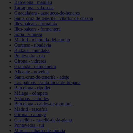
Barcelona - manlleu
Tarragona - vila-seca
Guadalajara - azuqueca-de-henares
Santa-cruz-de-tenerife - vilaflor-de-chasna
Illes-balears - fornalutx
Illes-balears - formentera
Soria - vinuesa
Madrid - mejorada-del-campo
Ourense - ribadavia
Bizkaia - mundaka
Pontevedra - oia
Girona - vidreres
Granada - pampaneira
Alicante - novelda
Santa-cruz-de-tenerife - adeje
Las-palmas - santa-lucía-de-tirajana
Barcelona - ripollet
Málaga - cómpeta
Asturias - cabrales
Barcelona - caldes-de-montbui
Madrid - rascafría
Girona - calonge
Castellón - castelló-de-la-plana
Pontevedra - tui
Murcia - alhama-de-murcia