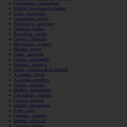
Guadalajara - guadalajara
Madrid - las-rozas-de-madrid
León - ponferrada
Las-palmas - pájara
Pontevedra - sanxenxo
Valencia - cullera
Barcelona - calella
Girona - l39escala
Illes-balears - consell
Málaga - torrox
Cádiz - algeciras
Girona - palafrugell
Palencia - palencia
Cádiz - chiclana-de-la-frontera
A-coruña - ferrol
A-coruña - monfero
Girona - palamós
Madrid - fuenlabrada
Las-palmas - antigua
Cuenca - cuenca
Madrid - alcobendas
Lugo - lugo
Ourense - ourense
Madrid - alcorcón
Cáceres - cáceres