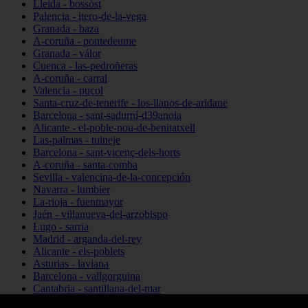
Lleida - bossòst
Palencia - itero-de-la-vega
Granada - baza
A-coruña - pontedeume
Granada - válor
Cuenca - las-pedroñeras
A-coruña - carral
Valencia - puçol
Santa-cruz-de-tenerife - los-llanos-de-aridane
Barcelona - sant-sadurní-d39anoia
Alicante - el-poble-nou-de-benitatxell
Las-palmas - tuineje
Barcelona - sant-vicenç-dels-horts
A-coruña - santa-comba
Sevilla - valencina-de-la-concepción
Navarra - lumbier
La-rioja - fuenmayor
Jaén - villanueva-del-arzobispo
Lugo - sarria
Madrid - arganda-del-rey
Alicante - els-poblets
Asturias - laviana
Barcelona - vallgorguina
Cantabria - santillana-del-mar
Zamora - santa-maría-de-la-vega