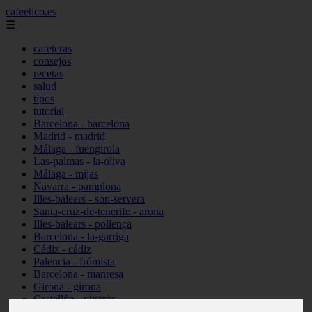
cafeetico.es
☰
cafeteras
consejos
recetas
salud
tipos
tutorial
Barcelona - barcelona
Madrid - madrid
Málaga - fuengirola
Las-palmas - la-oliva
Málaga - mijas
Navarra - pamplona
Illes-balears - son-servera
Santa-cruz-de-tenerife - arona
Illes-balears - pollença
Barcelona - la-garriga
Cádiz - cádiz
Palencia - frómista
Barcelona - manresa
Girona - girona
Castellón - vinaròs
Illes-balears - capdepera