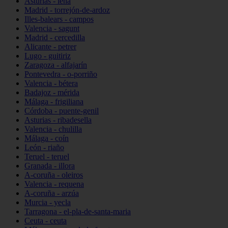
Asturias - lena
Madrid - torrejón-de-ardoz
Illes-balears - campos
Valencia - sagunt
Madrid - cercedilla
Alicante - petrer
Lugo - guitiriz
Zaragoza - alfajarín
Pontevedra - o-porriño
Valencia - bétera
Badajoz - mérida
Málaga - frigiliana
Córdoba - puente-genil
Asturias - ribadesella
Valencia - chulilla
Málaga - coín
León - riaño
Teruel - teruel
Granada - illora
A-coruña - oleiros
Valencia - requena
A-coruña - arzúa
Murcia - yecla
Tarragona - el-pla-de-santa-maria
Ceuta - ceuta