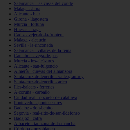
Salamanca - las-casas-del-conde
Málaga - álora
Alicante - biar
Girona - llagostera
Murcia - fortuna
Huesca - fraga
Cádiz - vejer-de-la-frontera
Málaga - alcaucín
Sevilla - la-rinconada
Salamanca - villares-de-la-reina
Cantabria - vega-de-pas
Murcia - los-alcázares
Alicante - san-fulgencio
Almería - cuevas-del-almanzora
Santa-cruz-de-tenerife - valle-gran-rey
Santa-cruz-de-tenerife - arico
Illes-balears - ferreries
A-coruña - carballo
Ciudad-real - pozuelo-de-calatrava
Pontevedra - pontecesures
Badajoz - don-benito
Segovia - real-sitio-de-san-ildefonso
Badajoz - zafra
Albacete - tarazona-de-la-mancha
Córdoba - pozoblanco