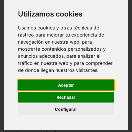
Valencia - valencia
Málaga - nerja
Utilizamos cookies
Girona - blanes
A-coruña - santiago-de-compostela
Málaga - marbella
Usamos cookies y otras técnicas de
Tarragona - tarragona
rastreo para mejorar tu experiencia de
Asturias - gijón
navegación en nuestra web, para
Girona - figueres
Alicante - santa-pola
mostrarte contenidos personalizados y
Madrid - leganés
anuncios adecuados, para analizar el
Almería - roquetas-de-mar
tráfico en nuestra web y para comprender
Girona - tossa-de-mar
Barcelona - sant-cugat-del-vallès
de donde llegan nuestros visitantes.
Alicante - l39alfàs-del-pi
Barcelona - vilanova-i-la-geltrú
Illes-balears - alcúdia
Aceptar
Castellón - peñíscola
Barcelona - mataró
Rechazar
ávila - ávila
Illes-balears - sant-antoni-de-portmany
Configurar
Illes-balears - sant-josep-de-sa-talaia
Tarragona - reus
Barcelona - badalona
Santa-cruz-de-tenerife - san-cristóbal-de-la-laguna