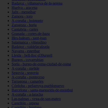
Badajoz - villanueva-de-la-serena
Huelva - aracena
Jaén - mengíbar
Zamora - toro
A-coruña - boimorto
Zaragoza - borja
Cantabria - cartes
Granada - cortes-de-baza
Illes-balears - sant-joan
Salamanca - vitigudino
Badajoz - valdelacalzada
Navarra - esteribar
Lleida - bell-lloc-d39urgell
Burgos - covarrubias
Soria - burgo-de-osma-ciudad-de-osma
A-coruña - melide
Segovia - segovia
A-coruña - ponteceso
Tarragona - camarles
Córdoba - peñarroya-pueblonuevo
Barcelona - santa-margarida-de-montbui
A-coruña - a-laracha
Las-palmas - vega-de-san-mateo
Castellón - orpesa
Castellón - burriana