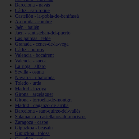
Barcelona - navàs
Cádiz - san-roque
Castellón - la-pobla-de-benifassà
A-coruña - cambre
Jaén - bailén
Jaén - santisteban-del-puerto
Las-palmas - telde
Granada - cenes-de-la-vega
Cádiz - bornos
Valencia - bocairent
Valencia - sueca
La-rioja - alfaro
Sevilla - osuna
Navarra - ribaforada
Toledo - urda
Madrid - lozoya
Girona - argelaguer
Girona - torroella-de-montgrí
Madrid - daganzo-de-arriba
Barcelona - sant-quirze-del-vallès
Salamanca - castellanos-de-moriscos
Zaragoza - caspe
Gipuzkoa - beasain
Gipuzkoa - tolosa
Castellón - nules