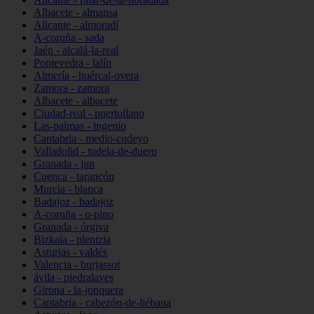
Albacete - almansa
Alicante - almoradí
A-coruña - sada
Jaén - alcalá-la-real
Pontevedra - lalín
Almería - huércal-overa
Zamora - zamora
Albacete - albacete
Ciudad-real - puertollano
Las-palmas - ingenio
Cantabria - medio-cudeyo
Valladolid - tudela-de-duero
Granada - jun
Cuenca - tarancón
Murcia - blanca
Badajoz - badajoz
A-coruña - o-pino
Granada - órgiva
Bizkaia - plentzia
Asturias - valdés
Valencia - burjassot
ávila - piedralaves
Girona - la-jonquera
Cantabria - cabezón-de-liébana