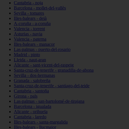
Cantabria - noja
Barcelona - mollet-del-vallès
Sevilla - tomares
Illes-balears - deià
A-coruña - a-coruña
Valencia - torrent
Asturias - navia
Valencia - paterna
Illes-balears - manacor
Las-palmas - puerto-del-rosario
Madrid - pinto
Lleida - naut-aran
Alicante - sant-vicent-del-raspeig
Santa-cruz-de-tenerife - granadilla-de-abona
Sevilla - dos-hermanas
Granada - salobreña
Santa-cruz-de-tenerife - santiago-del-teide
Cantabria - santoña
Girona - pals
Las-palmas - san-bartolomé-de-tirajana
Barcelona - igualada
Alicante - orihuela
Cantabria - laredo
Illes-balears - santa-margalida
Illes-balears - llucmajor