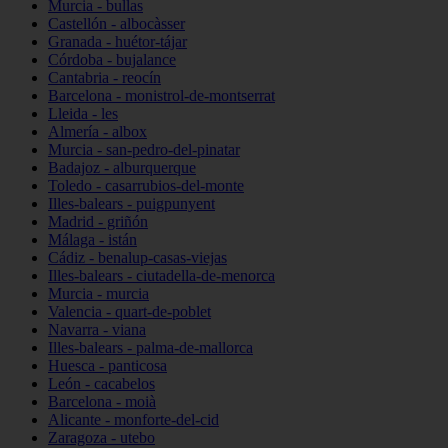
Murcia - bullas
Castellón - albocàsser
Granada - huétor-tájar
Córdoba - bujalance
Cantabria - reocín
Barcelona - monistrol-de-montserrat
Lleida - les
Almería - albox
Murcia - san-pedro-del-pinatar
Badajoz - alburquerque
Toledo - casarrubios-del-monte
Illes-balears - puigpunyent
Madrid - griñón
Málaga - istán
Cádiz - benalup-casas-viejas
Illes-balears - ciutadella-de-menorca
Murcia - murcia
Valencia - quart-de-poblet
Navarra - viana
Illes-balears - palma-de-mallorca
Huesca - panticosa
León - cacabelos
Barcelona - moià
Alicante - monforte-del-cid
Zaragoza - utebo