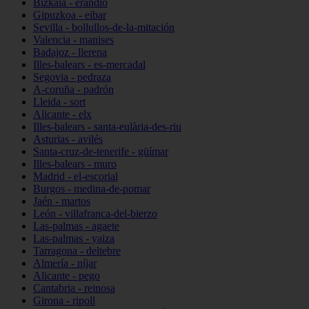
Bizkaia - erandio
Gipuzkoa - eibar
Sevilla - bollullos-de-la-mitación
Valencia - manises
Badajoz - llerena
Illes-balears - es-mercadal
Segovia - pedraza
A-coruña - padrón
Lleida - sort
Alicante - elx
Illes-balears - santa-eulària-des-riu
Asturias - avilés
Santa-cruz-de-tenerife - güímar
Illes-balears - muro
Madrid - el-escorial
Burgos - medina-de-pomar
Jaén - martos
León - villafranca-del-bierzo
Las-palmas - agaete
Las-palmas - yaiza
Tarragona - deltebre
Almería - níjar
Alicante - pego
Cantabria - reinosa
Girona - ripoll