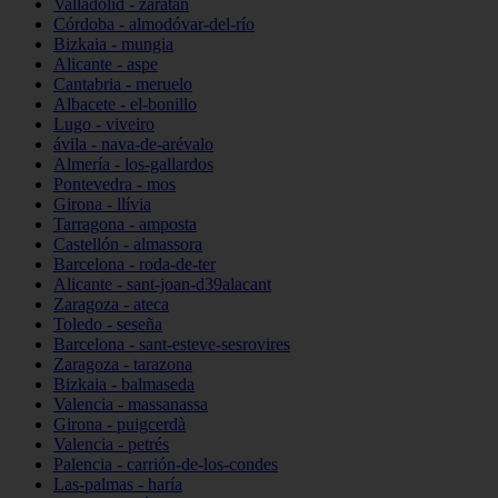
Valladolid - zaratán
Córdoba - almodóvar-del-río
Bizkaia - mungia
Alicante - aspe
Cantabria - meruelo
Albacete - el-bonillo
Lugo - viveiro
ávila - nava-de-arévalo
Almería - los-gallardos
Pontevedra - mos
Girona - llívia
Tarragona - amposta
Castellón - almassora
Barcelona - roda-de-ter
Alicante - sant-joan-d39alacant
Zaragoza - ateca
Toledo - seseña
Barcelona - sant-esteve-sesrovires
Zaragoza - tarazona
Bizkaia - balmaseda
Valencia - massanassa
Girona - puigcerdà
Valencia - petrés
Palencia - carrión-de-los-condes
Las-palmas - haría