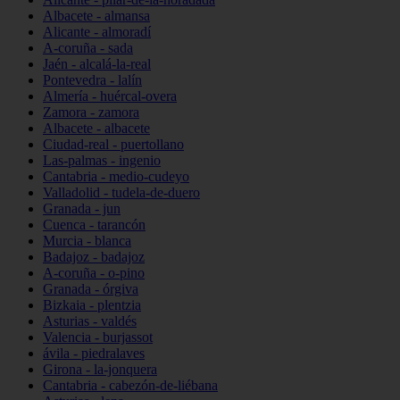
Albacete - almansa
Alicante - almoradí
A-coruña - sada
Jaén - alcalá-la-real
Pontevedra - lalín
Almería - huércal-overa
Zamora - zamora
Albacete - albacete
Ciudad-real - puertollano
Las-palmas - ingenio
Cantabria - medio-cudeyo
Valladolid - tudela-de-duero
Granada - jun
Cuenca - tarancón
Murcia - blanca
Badajoz - badajoz
A-coruña - o-pino
Granada - órgiva
Bizkaia - plentzia
Asturias - valdés
Valencia - burjassot
ávila - piedralaves
Girona - la-jonquera
Cantabria - cabezón-de-liébana