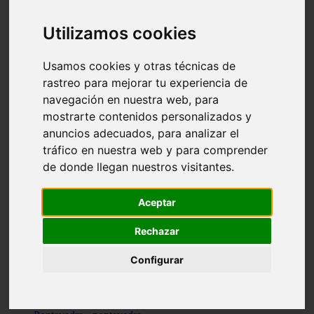
Valencia - valencia
Málaga - nerja
Utilizamos cookies
Girona - blanes
A-coruña - santiago-de-compostela
Málaga - marbella
Usamos cookies y otras técnicas de
Tarragona - tarragona
rastreo para mejorar tu experiencia de
Asturias - gijón
navegación en nuestra web, para
Girona - figueres
Alicante - santa-pola
mostrarte contenidos personalizados y
Madrid - leganés
anuncios adecuados, para analizar el
Almería - roquetas-de-mar
tráfico en nuestra web y para comprender
Girona - tossa-de-mar
Barcelona - sant-cugat-del-vallès
de donde llegan nuestros visitantes.
Alicante - l39alfàs-del-pi
Barcelona - vilanova-i-la-geltrú
Illes-balears - alcúdia
Aceptar
Castellón - peñíscola
Barcelona - mataró
Rechazar
ávila - ávila
Illes-balears - sant-antoni-de-portmany
Configurar
Illes-balears - sant-josep-de-sa-talaia
Tarragona - reus
Barcelona - badalona
Santa-cruz-de-tenerife - san-cristóbal-de-la-laguna