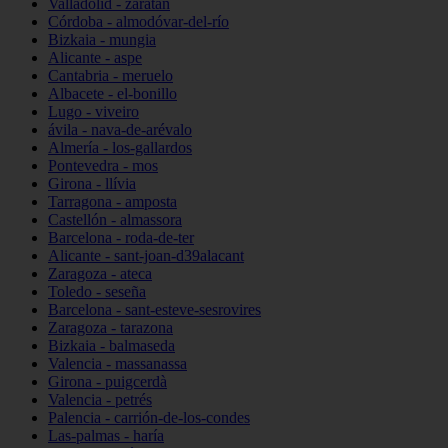
Valladolid - zaratán
Córdoba - almodóvar-del-río
Bizkaia - mungia
Alicante - aspe
Cantabria - meruelo
Albacete - el-bonillo
Lugo - viveiro
ávila - nava-de-arévalo
Almería - los-gallardos
Pontevedra - mos
Girona - llívia
Tarragona - amposta
Castellón - almassora
Barcelona - roda-de-ter
Alicante - sant-joan-d39alacant
Zaragoza - ateca
Toledo - seseña
Barcelona - sant-esteve-sesrovires
Zaragoza - tarazona
Bizkaia - balmaseda
Valencia - massanassa
Girona - puigcerdà
Valencia - petrés
Palencia - carrión-de-los-condes
Las-palmas - haría