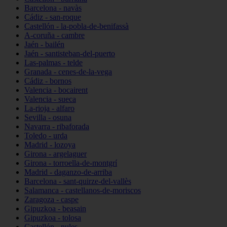
Barcelona - navàs
Cádiz - san-roque
Castellón - la-pobla-de-benifassà
A-coruña - cambre
Jaén - bailén
Jaén - santisteban-del-puerto
Las-palmas - telde
Granada - cenes-de-la-vega
Cádiz - bornos
Valencia - bocairent
Valencia - sueca
La-rioja - alfaro
Sevilla - osuna
Navarra - ribaforada
Toledo - urda
Madrid - lozoya
Girona - argelaguer
Girona - torroella-de-montgrí
Madrid - daganzo-de-arriba
Barcelona - sant-quirze-del-vallès
Salamanca - castellanos-de-moriscos
Zaragoza - caspe
Gipuzkoa - beasain
Gipuzkoa - tolosa
Castellón - nules