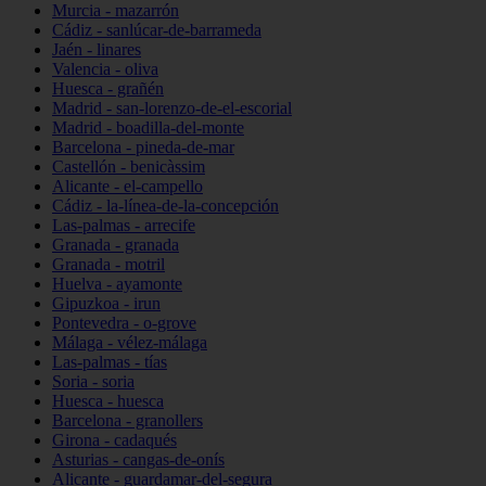
Murcia - mazarrón
Cádiz - sanlúcar-de-barrameda
Jaén - linares
Valencia - oliva
Huesca - grañén
Madrid - san-lorenzo-de-el-escorial
Madrid - boadilla-del-monte
Barcelona - pineda-de-mar
Castellón - benicàssim
Alicante - el-campello
Cádiz - la-línea-de-la-concepción
Las-palmas - arrecife
Granada - granada
Granada - motril
Huelva - ayamonte
Gipuzkoa - irun
Pontevedra - o-grove
Málaga - vélez-málaga
Las-palmas - tías
Soria - soria
Huesca - huesca
Barcelona - granollers
Girona - cadaqués
Asturias - cangas-de-onís
Alicante - guardamar-del-segura