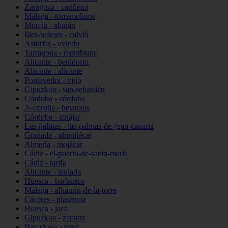
Zaragoza - cariñena
Málaga - torremolinos
Murcia - abarán
Illes-balears - calvià
Asturias - oviedo
Tarragona - montblanc
Alicante - benidorm
Alicante - alicante
Pontevedra - vigo
Gipuzkoa - san-sebastián
Córdoba - córdoba
A-coruña - betanzos
Córdoba - iznájar
Las-palmas - las-palmas-de-gran-canaria
Granada - almuñécar
Almería - mojácar
Cádiz - el-puerto-de-santa-maría
Cádiz - tarifa
Alicante - teulada
Huesca - barbastro
Málaga - alhaurín-de-la-torre
Cáceres - plasencia
Huesca - jaca
Gipuzkoa - zarautz
Barcelona - gavà