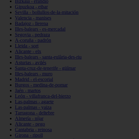
Bizkaia - erandio
Gipuzkoa - eibar
Sevilla - bollullos-de-la-mitación
Valencia - manises
Badajoz - llerena
Illes-balears - es-mercadal
Segovia - pedraza
A-coruña - padrón
Lleida - sort
Alicante - elx
Illes-balears - santa-eulària-des-riu
Asturias - avilés
Santa-cruz-de-tenerife - güímar
Illes-balears - muro
Madrid - el-escorial
Burgos - medina-de-pomar
Jaén - martos
León - villafranca-del-bierzo
Las-palmas - agaete
Las-palmas - yaiza
Tarragona - deltebre
Almería - níjar
Alicante - pego
Cantabria - reinosa
Girona - ripoll