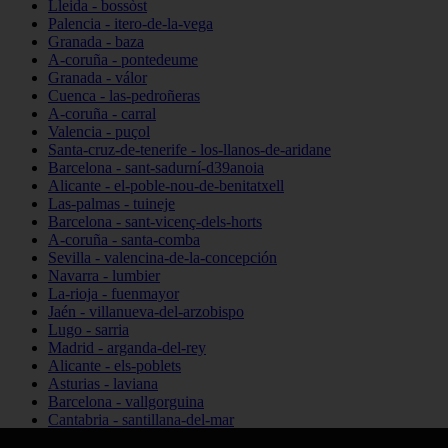
Lleida - bossòst
Palencia - itero-de-la-vega
Granada - baza
A-coruña - pontedeume
Granada - válor
Cuenca - las-pedroñeras
A-coruña - carral
Valencia - puçol
Santa-cruz-de-tenerife - los-llanos-de-aridane
Barcelona - sant-sadurní-d39anoia
Alicante - el-poble-nou-de-benitatxell
Las-palmas - tuineje
Barcelona - sant-vicenç-dels-horts
A-coruña - santa-comba
Sevilla - valencina-de-la-concepción
Navarra - lumbier
La-rioja - fuenmayor
Jaén - villanueva-del-arzobispo
Lugo - sarria
Madrid - arganda-del-rey
Alicante - els-poblets
Asturias - laviana
Barcelona - vallgorguina
Cantabria - santillana-del-mar
Zamora - santa-maría-de-la-vega