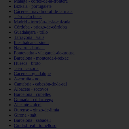
Málaga - cortes-de-la-frontera
Bizkaia - portugalete
Cáceres - navalmoral-de-la-mata
Jaén - cárcheles
Madrid - torrejón-de-la-calzada
Córdoba - priego-de-córdoba
Guadalajara - trillo
Tarragona - valls
Illes-balears - sineu
Navarra - burlata
Pontevedra - vilagarcía-de-arousa
Barcelona - montcada-i-reixac
Huesca - broto
Jaén - cazorla
Cáceres - guadalupe
A-coruña - noia
Cantabria - cabezón-de-la-sal
Albacete - socovos
Barcelona - cubelles
Granada - cúllar-vega
Alicante - alcoi
Ourense - xinzo-de-limia
Girona - salt
Barcelona - sabadell
Ciudad-real - tomelloso