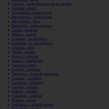
La-rioja - santo-domingo-de-la-calzada
Asturias - grado
Las-palmas - santa-brígida
Illes-balears - valldemossa
Illes-balears - ibiza
Barcelona - santa-susanna
Lleida - balaguer
Málaga - gaucín
Granada - güejar-sierra
Castellón - la-vall-d39uixó
Asturias - siero
Teruel - alcañiz
Huesca - monzón
Huesca - sabiñánigo
Alicante - catral
Segovia - turégano
Tarragona - horta-de-sant-joan
Asturias - castrillón
Cantabria - colindres
La-rioja - arnedo
Málaga - mollina
Gipuzkoa - andoain
Bizkaia - sestao
Salamanca - alba-de-tormes
Valladolid - urueña