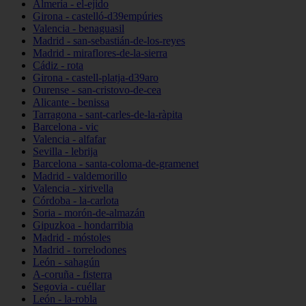
Almería - el-ejido
Girona - castelló-d39empúries
Valencia - benaguasil
Madrid - san-sebastián-de-los-reyes
Madrid - miraflores-de-la-sierra
Cádiz - rota
Girona - castell-platja-d39aro
Ourense - san-cristovo-de-cea
Alicante - benissa
Tarragona - sant-carles-de-la-ràpita
Barcelona - vic
Valencia - alfafar
Sevilla - lebrija
Barcelona - santa-coloma-de-gramenet
Madrid - valdemorillo
Valencia - xirivella
Córdoba - la-carlota
Soria - morón-de-almazán
Gipuzkoa - hondarribia
Madrid - móstoles
Madrid - torrelodones
León - sahagún
A-coruña - fisterra
Segovia - cuéllar
León - la-robla