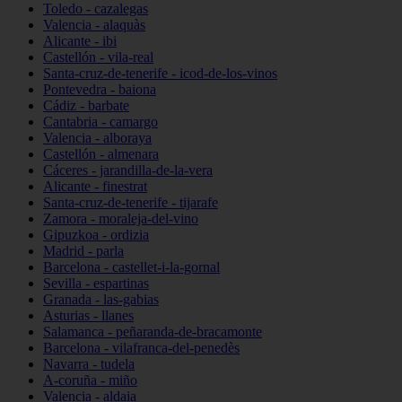
Toledo - cazalegas
Valencia - alaquàs
Alicante - ibi
Castellón - vila-real
Santa-cruz-de-tenerife - icod-de-los-vinos
Pontevedra - baiona
Cádiz - barbate
Cantabria - camargo
Valencia - alboraya
Castellón - almenara
Cáceres - jarandilla-de-la-vera
Alicante - finestrat
Santa-cruz-de-tenerife - tijarafe
Zamora - moraleja-del-vino
Gipuzkoa - ordizia
Madrid - parla
Barcelona - castellet-i-la-gornal
Sevilla - espartinas
Granada - las-gabias
Asturias - llanes
Salamanca - peñaranda-de-bracamonte
Barcelona - vilafranca-del-penedès
Navarra - tudela
A-coruña - miño
Valencia - aldaia