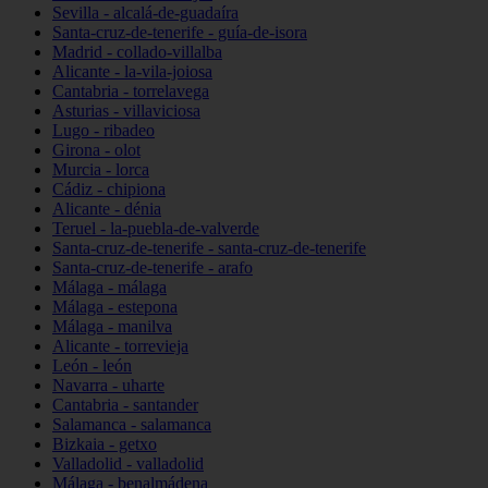
Sevilla - alcalá-de-guadaíra
Santa-cruz-de-tenerife - guía-de-isora
Madrid - collado-villalba
Alicante - la-vila-joiosa
Cantabria - torrelavega
Asturias - villaviciosa
Lugo - ribadeo
Girona - olot
Murcia - lorca
Cádiz - chipiona
Alicante - dénia
Teruel - la-puebla-de-valverde
Santa-cruz-de-tenerife - santa-cruz-de-tenerife
Santa-cruz-de-tenerife - arafo
Málaga - málaga
Málaga - estepona
Málaga - manilva
Alicante - torrevieja
León - león
Navarra - uharte
Cantabria - santander
Salamanca - salamanca
Bizkaia - getxo
Valladolid - valladolid
Málaga - benalmádena