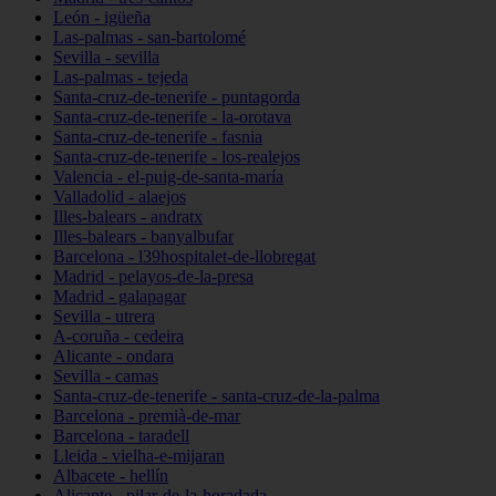
León - igüeña
Las-palmas - san-bartolomé
Sevilla - sevilla
Las-palmas - tejeda
Santa-cruz-de-tenerife - puntagorda
Santa-cruz-de-tenerife - la-orotava
Santa-cruz-de-tenerife - fasnia
Santa-cruz-de-tenerife - los-realejos
Valencia - el-puig-de-santa-maría
Valladolid - alaejos
Illes-balears - andratx
Illes-balears - banyalbufar
Barcelona - l39hospitalet-de-llobregat
Madrid - pelayos-de-la-presa
Madrid - galapagar
Sevilla - utrera
A-coruña - cedeira
Alicante - ondara
Sevilla - camas
Santa-cruz-de-tenerife - santa-cruz-de-la-palma
Barcelona - premià-de-mar
Barcelona - taradell
Lleida - vielha-e-mijaran
Albacete - hellín
Alicante - pilar-de-la-horadada