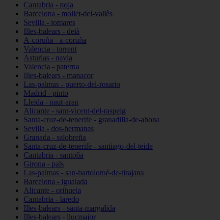
Cantabria - noja
Barcelona - mollet-del-vallès
Sevilla - tomares
Illes-balears - deià
A-coruña - a-coruña
Valencia - torrent
Asturias - navia
Valencia - paterna
Illes-balears - manacor
Las-palmas - puerto-del-rosario
Madrid - pinto
Lleida - naut-aran
Alicante - sant-vicent-del-raspeig
Santa-cruz-de-tenerife - granadilla-de-abona
Sevilla - dos-hermanas
Granada - salobreña
Santa-cruz-de-tenerife - santiago-del-teide
Cantabria - santoña
Girona - pals
Las-palmas - san-bartolomé-de-tirajana
Barcelona - igualada
Alicante - orihuela
Cantabria - laredo
Illes-balears - santa-margalida
Illes-balears - llucmajor