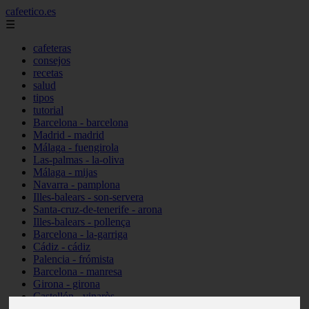
cafeetico.es
☰
cafeteras
consejos
recetas
salud
tipos
tutorial
Barcelona - barcelona
Madrid - madrid
Málaga - fuengirola
Las-palmas - la-oliva
Málaga - mijas
Navarra - pamplona
Illes-balears - son-servera
Santa-cruz-de-tenerife - arona
Illes-balears - pollença
Barcelona - la-garriga
Cádiz - cádiz
Palencia - frómista
Barcelona - manresa
Girona - girona
Castellón - vinaròs
Illes-balears - capdepera