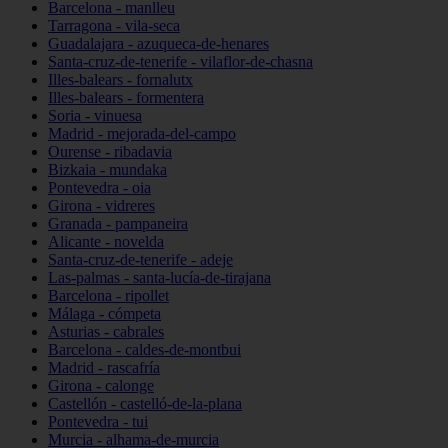
Barcelona - manlleu
Tarragona - vila-seca
Guadalajara - azuqueca-de-henares
Santa-cruz-de-tenerife - vilaflor-de-chasna
Illes-balears - fornalutx
Illes-balears - formentera
Soria - vinuesa
Madrid - mejorada-del-campo
Ourense - ribadavia
Bizkaia - mundaka
Pontevedra - oia
Girona - vidreres
Granada - pampaneira
Alicante - novelda
Santa-cruz-de-tenerife - adeje
Las-palmas - santa-lucía-de-tirajana
Barcelona - ripollet
Málaga - cómpeta
Asturias - cabrales
Barcelona - caldes-de-montbui
Madrid - rascafría
Girona - calonge
Castellón - castelló-de-la-plana
Pontevedra - tui
Murcia - alhama-de-murcia