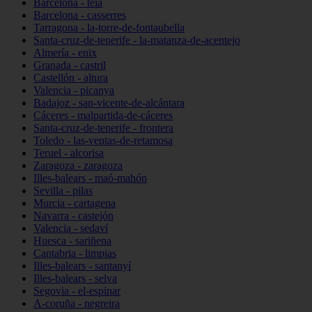
Barcelona - teià
Barcelona - casserres
Tarragona - la-torre-de-fontaubella
Santa-cruz-de-tenerife - la-matanza-de-acentejo
Almería - enix
Granada - castril
Castellón - altura
Valencia - picanya
Badajoz - san-vicente-de-alcántara
Cáceres - malpartida-de-cáceres
Santa-cruz-de-tenerife - frontera
Toledo - las-ventas-de-retamosa
Teruel - alcorisa
Zaragoza - zaragoza
Illes-balears - maó-mahón
Sevilla - pilas
Murcia - cartagena
Navarra - castejón
Valencia - sedaví
Huesca - sariñena
Cantabria - limpias
Illes-balears - santanyí
Illes-balears - selva
Segovia - el-espinar
A-coruña - negreira