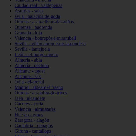
Ciudad-real - valdepeñas
Asturias - salas
ávila - palacios-de-goda
Ourense - san-cibrao-das-viñas
Ourense - padrenda
Granada - loja
Valencia - bonrepòs-i-mirambell
Sevilla - villamanrique-de-la-condesa
Sevilla - lantejuela
León - el-burgo-ranero
Almería - abla
Almería - pechina
Alicante - agost
Alicante - sax
ávila - el-arenal
Madrid - aldea-del-fresno
Ourense - a-pobra-de-trives
Jaén - alcaudete
Cáceres - coria
Valencia - almussafes
Huesca - graus
Zaragoza - alagón
Cantabria - penagos
Girona - cantallops