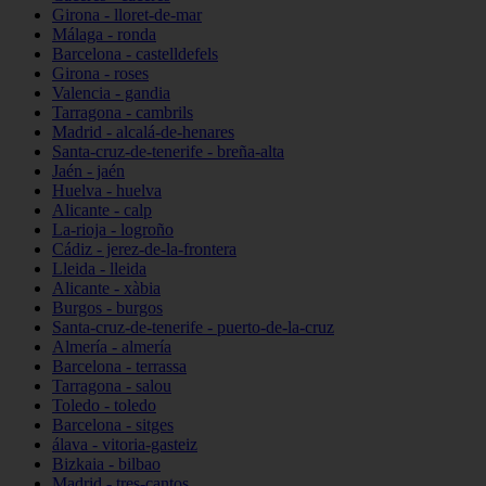
Girona - lloret-de-mar
Málaga - ronda
Barcelona - castelldefels
Girona - roses
Valencia - gandia
Tarragona - cambrils
Madrid - alcalá-de-henares
Santa-cruz-de-tenerife - breña-alta
Jaén - jaén
Huelva - huelva
Alicante - calp
La-rioja - logroño
Cádiz - jerez-de-la-frontera
Lleida - lleida
Alicante - xàbia
Burgos - burgos
Santa-cruz-de-tenerife - puerto-de-la-cruz
Almería - almería
Barcelona - terrassa
Tarragona - salou
Toledo - toledo
Barcelona - sitges
álava - vitoria-gasteiz
Bizkaia - bilbao
Madrid - tres-cantos