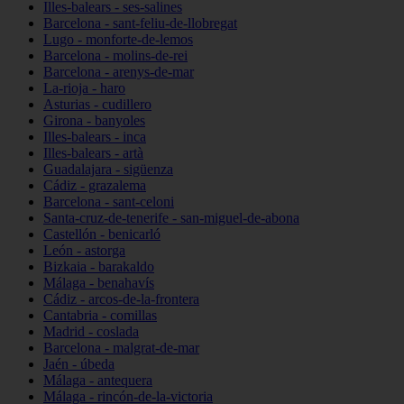
Illes-balears - ses-salines
Barcelona - sant-feliu-de-llobregat
Lugo - monforte-de-lemos
Barcelona - molins-de-rei
Barcelona - arenys-de-mar
La-rioja - haro
Asturias - cudillero
Girona - banyoles
Illes-balears - inca
Illes-balears - artà
Guadalajara - sigüenza
Cádiz - grazalema
Barcelona - sant-celoni
Santa-cruz-de-tenerife - san-miguel-de-abona
Castellón - benicarló
León - astorga
Bizkaia - barakaldo
Málaga - benahavís
Cádiz - arcos-de-la-frontera
Cantabria - comillas
Madrid - coslada
Barcelona - malgrat-de-mar
Jaén - úbeda
Málaga - antequera
Málaga - rincón-de-la-victoria