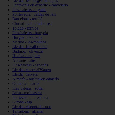
Lleida - les-borges-blanques
Santa-cruz-de-tenerife - candelaria
Illes-balears - algaida
Pontevedra - caldas-de-reis
Barcelona - torelló
Ciudad-real - ciudad-real
Toledo - torrijos
Illes-balears - bunyola
Burgos - belorado
Madrid - los-molinos
Lleida - la-vall-de-boí
Badajoz - olivenza
Huelva - moguer
Alicante - altea
Illes-balears - esporles
Lleida - esterri-d39àneu
Lleida - cervera
Almería - huércal-de-almería
Granada - atarfe
Illes-balears - sóller
León - molinaseca
Pontevedra - a-estrada
Girona - alp
Lleida - el-pont-de-suert
Tarragona - alcanar