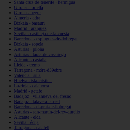
Santa-cruz-de-tenerife - hermigua
Girona - tortellà
Girona - begur
Almería - adra
Bizkaia - basauri
Madrid - aranjuez
Sevilla - castilleja-de-la-cuesta
Barcelona - esplugues-de-llobregat
Bizkaia - sopela
Asturias - piloña
Asturias - tapia-de-casariego
Alicante - castalla
Lleida - tremp
Tarragona - móra-d39ebre
Valencia - silla
Huelva - isla-cristina
La-rioja - calahorra
Madrid - getafe
Badajoz - villanueva-del-fresno
Badajoz - talavera-la-real
Barcelona - el-prat-de-llobregat
Asturias - san-martín-del-rey-aurelio
Alicante - elda
Sevilla - écija
Tarragona - calafell