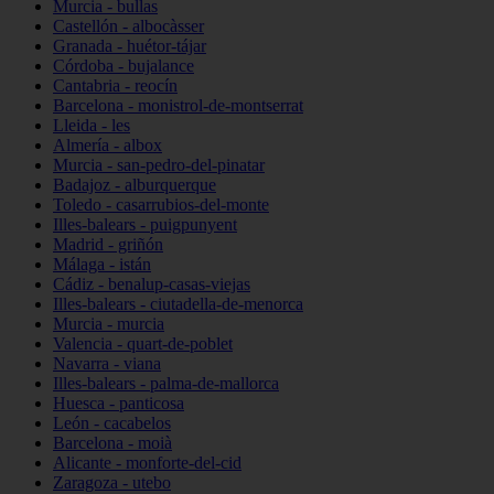
Murcia - bullas
Castellón - albocàsser
Granada - huétor-tájar
Córdoba - bujalance
Cantabria - reocín
Barcelona - monistrol-de-montserrat
Lleida - les
Almería - albox
Murcia - san-pedro-del-pinatar
Badajoz - alburquerque
Toledo - casarrubios-del-monte
Illes-balears - puigpunyent
Madrid - griñón
Málaga - istán
Cádiz - benalup-casas-viejas
Illes-balears - ciutadella-de-menorca
Murcia - murcia
Valencia - quart-de-poblet
Navarra - viana
Illes-balears - palma-de-mallorca
Huesca - panticosa
León - cacabelos
Barcelona - moià
Alicante - monforte-del-cid
Zaragoza - utebo