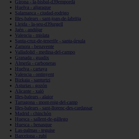
Girona - la-bisbal-d39empordà
Huelva - aljaraque
Salamanca - ciudad-rodrigo
Illes-balears - sant-joan-de-labritja
Lleida - la-seu-d39urgell
Jaén - andújar
Valencia - mislata
Santa-cruz-de-tenerife - santa-úrsula
Zamora - benavente
Valladolid - medina-del-campo
Granada - guadix
Almería - carboneras
Huelva - cartaya
Valencia - ontinyent
Bizkaia - santurtzi
Asturias - gozón
Alicante - xaló
Illes-balears - alaior
Tarragona - mont-roig-del-camp
Illes-balears - sant-llorenç-des-cardassar
Madrid - chinchón
Huesca - sallent-de-gállego
Huesca - benasque
Las-palmas - teguise
Barcelona - rubí