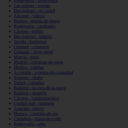
Pontevedra - pontevedra
Las-palmas - mogán
Illes-balears - es-castell
Alicante - villena
Burgos - aranda-de-duero
Pontevedra - cambados
Cáceres - trujillo
Illes-balears - felanitx
Sevilla - bormujos
Ourense - celanova
Granada - pinos-genil
Murcia - mula
Madrid - colmenar-de-oreja
Huelva - calañas
A-coruña - a-pobra-do-caramiñal
Segovia - chañe
Teruel - camañas
Badajoz - la-roca-de-la-sierra
Badajoz - guareña
Cáceres - caminomorisco
Ciudad-real - malagón
Asturias - mieres
Huesca - castejón-de-sos
Cantabria - hazas-de-cesto
Pontevedra - arbo