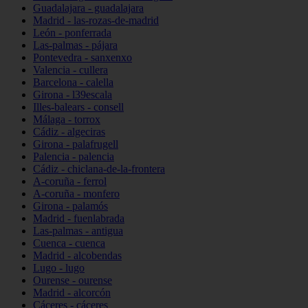
Guadalajara - guadalajara
Madrid - las-rozas-de-madrid
León - ponferrada
Las-palmas - pájara
Pontevedra - sanxenxo
Valencia - cullera
Barcelona - calella
Girona - l39escala
Illes-balears - consell
Málaga - torrox
Cádiz - algeciras
Girona - palafrugell
Palencia - palencia
Cádiz - chiclana-de-la-frontera
A-coruña - ferrol
A-coruña - monfero
Girona - palamós
Madrid - fuenlabrada
Las-palmas - antigua
Cuenca - cuenca
Madrid - alcobendas
Lugo - lugo
Ourense - ourense
Madrid - alcorcón
Cáceres - cáceres