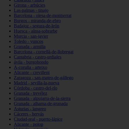
Girona - arbúcies
Las-palmas - tinajo
Barcelona - olesa-de-montserrat
Burgos - miranda-de-ebro
Badajoz - segura-de-león
Huesca - aínsa-sobrarbe
Murcia - san-javier
Toledo - yuncos
Granada - armilla
Barcelona - cornellà-de-llobregat
Cantabria - castro-urdiales
ávila - burgohondo
A-coruña - arteixo
Alicante - crevillent
Zaragoza - san-mateo-de-gállego
Madrid - sevilla-la-nueva
Córdoba - castro-del-río
Granada - trevélez
Granada - alpujarra-de-la-sierra
Granada - alhama-de-granada
Asturias - langreo
Cáceres - hervás
Ciudad-real - puerto-lápice
Alicante - polop