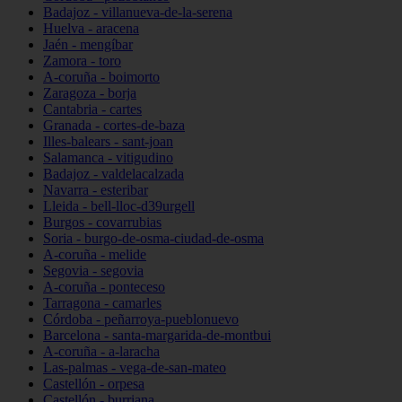
Badajoz - villanueva-de-la-serena
Huelva - aracena
Jaén - mengíbar
Zamora - toro
A-coruña - boimorto
Zaragoza - borja
Cantabria - cartes
Granada - cortes-de-baza
Illes-balears - sant-joan
Salamanca - vitigudino
Badajoz - valdelacalzada
Navarra - esteribar
Lleida - bell-lloc-d39urgell
Burgos - covarrubias
Soria - burgo-de-osma-ciudad-de-osma
A-coruña - melide
Segovia - segovia
A-coruña - ponteceso
Tarragona - camarles
Córdoba - peñarroya-pueblonuevo
Barcelona - santa-margarida-de-montbui
A-coruña - a-laracha
Las-palmas - vega-de-san-mateo
Castellón - orpesa
Castellón - burriana