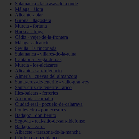
Salamanca - las-casas-del-conde
Málaga - álora
Alicante - biar
Girona - llagostera
Murcia - fortuna
Huesca - fraga
Cádiz - vejer-de-la-frontera
Málaga - alcaucín
Sevilla - la-rinconada
Salamanca - villares-de-la-reina
Cantabria - vega-de-pas
Murcia - los-alcázares
Alicante - san-fulgencio
Almería - cuevas-del-almanzora
Santa-cruz-de-tenerife - valle-gran-rey
Santa-cruz-de-tenerife - arico
Illes-balears - ferreries
A-coruña - carballo
Ciudad-real - pozuelo-de-calatrava
Pontevedra - pontecesures
Badajoz - don-benito
Segovia - real-sitio-de-san-ildefonso
Badajoz - zafra
Albacete - tarazona-de-la-mancha
Córdoba - pozoblanco