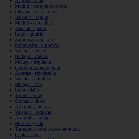
Asturias - lena
Madrid - torrejón-de-ardoz
Illes-balears - campos
Valencia - sagunt
Madrid - cercedilla
Alicante - petrer
Lugo - guitiriz
Zaragoza - alfajarín
Pontevedra - o-porriño
Valencia - bétera
Badajoz - mérida
Málaga - frigiliana
Córdoba - puente-genil
Asturias - ribadesella
Valencia - chulilla
Málaga - coín
León - riaño
Teruel - teruel
Granada - illora
A-coruña - oleiros
Valencia - requena
A-coruña - arzúa
Murcia - yecla
Tarragona - el-pla-de-santa-maria
Ceuta - ceuta