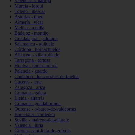
Valencia - catarroja
Murcia - lorquí
Toledo - illescas
Asturias - tineo
Almería - vícar
Melilla - melilla
Badajoz - montijo
Guadalajara - jadraque
Salamanca - guijuelo
Córdoba - hornachuelos
Albacete - villarrobledo
Tarragona - tortosa
Huelva - punta-umbría
Palencia - guardo
Cantabria - los-corrales-de-buelna
Cáceres - jerte
Zaragoza - ariza
Granada - galera
Lleida - alfarràs
Granada - guadahortuna
Ourense - o-barco-de-valdeorras
Barcelona - cardedeu
Sevilla - mairena-del-aljarafe
Valencia - llíria
Girona - sant-feliu-de-guíxols