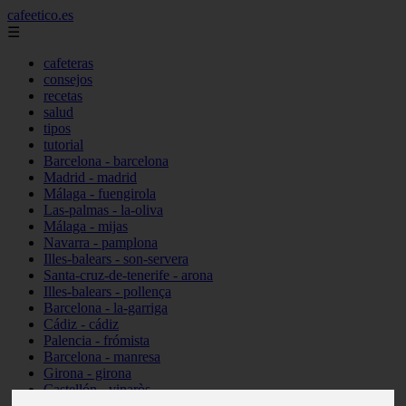
cafeetico.es
☰
cafeteras
consejos
recetas
salud
tipos
tutorial
Barcelona - barcelona
Madrid - madrid
Málaga - fuengirola
Las-palmas - la-oliva
Málaga - mijas
Navarra - pamplona
Illes-balears - son-servera
Santa-cruz-de-tenerife - arona
Illes-balears - pollença
Barcelona - la-garriga
Cádiz - cádiz
Palencia - frómista
Barcelona - manresa
Girona - girona
Castellón - vinaròs
Illes-balears - capdepera