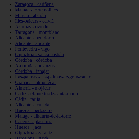
Zaragoza - cariñena
Málaga - torremolinos
Murcia - abarán
Illes-balears - calvià
Asturias - oviedo
Tarragona - montblanc
Alicante - benidorm
Alicante - alicante
Pontevedra - vigo
Gipuzkoa - san-sebastián
Córdoba - córdoba
A-coruña - betanzos
Córdoba - iznájar
Las-palmas - las-palmas-de-gran-canaria
Granada - almuñécar
Almería - mojácar
Cádiz - el-puerto-de-santa-maría
Cádiz - tarifa
Alicante - teulada
Huesca - barbastro
Málaga - alhaurín-de-la-torre
Cáceres - plasencia
Huesca - jaca
Gipuzkoa - zarautz
Barcelona - gavà