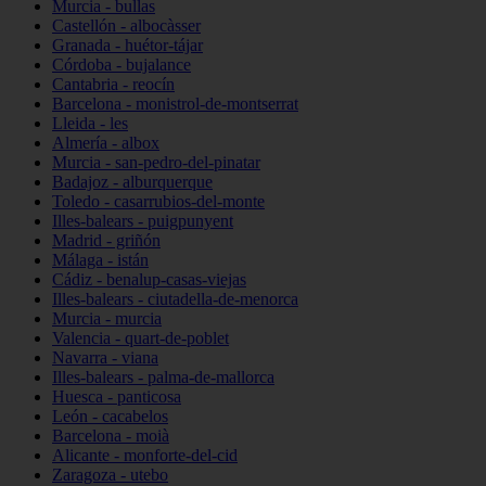
Murcia - bullas
Castellón - albocàsser
Granada - huétor-tájar
Córdoba - bujalance
Cantabria - reocín
Barcelona - monistrol-de-montserrat
Lleida - les
Almería - albox
Murcia - san-pedro-del-pinatar
Badajoz - alburquerque
Toledo - casarrubios-del-monte
Illes-balears - puigpunyent
Madrid - griñón
Málaga - istán
Cádiz - benalup-casas-viejas
Illes-balears - ciutadella-de-menorca
Murcia - murcia
Valencia - quart-de-poblet
Navarra - viana
Illes-balears - palma-de-mallorca
Huesca - panticosa
León - cacabelos
Barcelona - moià
Alicante - monforte-del-cid
Zaragoza - utebo