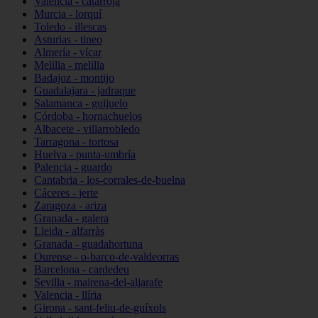
Valencia - catarroja
Murcia - lorquí
Toledo - illescas
Asturias - tineo
Almería - vícar
Melilla - melilla
Badajoz - montijo
Guadalajara - jadraque
Salamanca - guijuelo
Córdoba - hornachuelos
Albacete - villarrobledo
Tarragona - tortosa
Huelva - punta-umbría
Palencia - guardo
Cantabria - los-corrales-de-buelna
Cáceres - jerte
Zaragoza - ariza
Granada - galera
Lleida - alfarràs
Granada - guadahortuna
Ourense - o-barco-de-valdeorras
Barcelona - cardedeu
Sevilla - mairena-del-aljarafe
Valencia - llíria
Girona - sant-feliu-de-guíxols