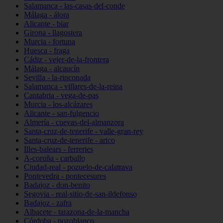
Salamanca - las-casas-del-conde
Málaga - álora
Alicante - biar
Girona - llagostera
Murcia - fortuna
Huesca - fraga
Cádiz - vejer-de-la-frontera
Málaga - alcaucín
Sevilla - la-rinconada
Salamanca - villares-de-la-reina
Cantabria - vega-de-pas
Murcia - los-alcázares
Alicante - san-fulgencio
Almería - cuevas-del-almanzora
Santa-cruz-de-tenerife - valle-gran-rey
Santa-cruz-de-tenerife - arico
Illes-balears - ferreries
A-coruña - carballo
Ciudad-real - pozuelo-de-calatrava
Pontevedra - pontecesures
Badajoz - don-benito
Segovia - real-sitio-de-san-ildefonso
Badajoz - zafra
Albacete - tarazona-de-la-mancha
Córdoba - pozoblanco