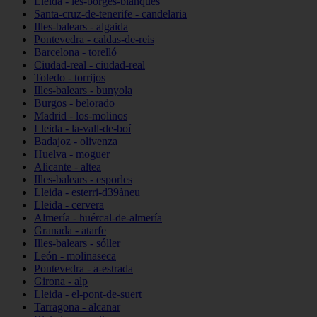
Lleida - les-borges-blanques
Santa-cruz-de-tenerife - candelaria
Illes-balears - algaida
Pontevedra - caldas-de-reis
Barcelona - torelló
Ciudad-real - ciudad-real
Toledo - torrijos
Illes-balears - bunyola
Burgos - belorado
Madrid - los-molinos
Lleida - la-vall-de-boí
Badajoz - olivenza
Huelva - moguer
Alicante - altea
Illes-balears - esporles
Lleida - esterri-d39àneu
Lleida - cervera
Almería - huércal-de-almería
Granada - atarfe
Illes-balears - sóller
León - molinaseca
Pontevedra - a-estrada
Girona - alp
Lleida - el-pont-de-suert
Tarragona - alcanar