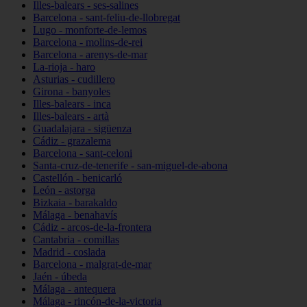
Illes-balears - ses-salines
Barcelona - sant-feliu-de-llobregat
Lugo - monforte-de-lemos
Barcelona - molins-de-rei
Barcelona - arenys-de-mar
La-rioja - haro
Asturias - cudillero
Girona - banyoles
Illes-balears - inca
Illes-balears - artà
Guadalajara - sigüenza
Cádiz - grazalema
Barcelona - sant-celoni
Santa-cruz-de-tenerife - san-miguel-de-abona
Castellón - benicarló
León - astorga
Bizkaia - barakaldo
Málaga - benahavís
Cádiz - arcos-de-la-frontera
Cantabria - comillas
Madrid - coslada
Barcelona - malgrat-de-mar
Jaén - úbeda
Málaga - antequera
Málaga - rincón-de-la-victoria