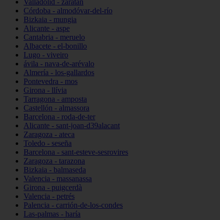
Valladolid - zaratán
Córdoba - almodóvar-del-río
Bizkaia - mungia
Alicante - aspe
Cantabria - meruelo
Albacete - el-bonillo
Lugo - viveiro
ávila - nava-de-arévalo
Almería - los-gallardos
Pontevedra - mos
Girona - llívia
Tarragona - amposta
Castellón - almassora
Barcelona - roda-de-ter
Alicante - sant-joan-d39alacant
Zaragoza - ateca
Toledo - seseña
Barcelona - sant-esteve-sesrovires
Zaragoza - tarazona
Bizkaia - balmaseda
Valencia - massanassa
Girona - puigcerdà
Valencia - petrés
Palencia - carrión-de-los-condes
Las-palmas - haría