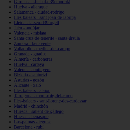
Girona - la-bisbal-d39empordà
Huelva - aljaraque
Salamanca - ciudad-rodrigo
Illes-balears - sant-joan-de-labritja
Lleida - la-seu-d39urgell
Jaén - andújar
Valencia - mislata
Santa-cruz-de-tenerife - santa-úrsula
Zamora - benavente
Valladolid - medina-del-campo
Granada - guadix
Almería - carboneras
Huelva - cartaya
Valencia - ontinyent
Bizkaia - santurtzi
Asturias - gozón
Alicante - xaló
Illes-balears - alaior
Tarragona - mont-roig-del-camp
Illes-balears - sant-llorenç-des-cardassar
Madrid - chinchón
Huesca - sallent-de-gállego
Huesca - benasque
Las-palmas - teguise
Barcelona - rubí