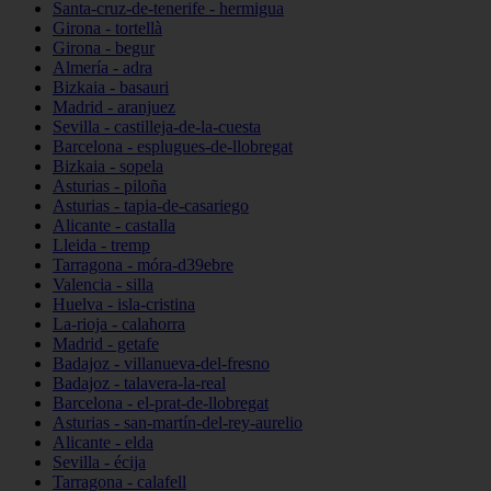
Santa-cruz-de-tenerife - hermigua
Girona - tortellà
Girona - begur
Almería - adra
Bizkaia - basauri
Madrid - aranjuez
Sevilla - castilleja-de-la-cuesta
Barcelona - esplugues-de-llobregat
Bizkaia - sopela
Asturias - piloña
Asturias - tapia-de-casariego
Alicante - castalla
Lleida - tremp
Tarragona - móra-d39ebre
Valencia - silla
Huelva - isla-cristina
La-rioja - calahorra
Madrid - getafe
Badajoz - villanueva-del-fresno
Badajoz - talavera-la-real
Barcelona - el-prat-de-llobregat
Asturias - san-martín-del-rey-aurelio
Alicante - elda
Sevilla - écija
Tarragona - calafell