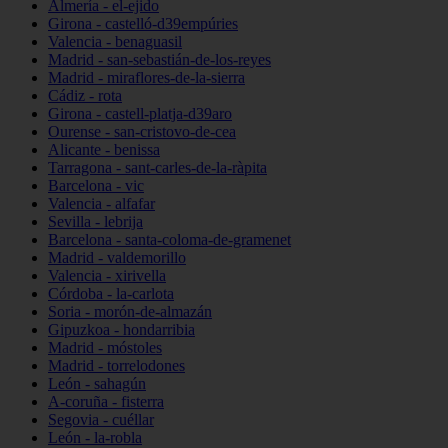
Almería - el-ejido
Girona - castelló-d39empúries
Valencia - benaguasil
Madrid - san-sebastián-de-los-reyes
Madrid - miraflores-de-la-sierra
Cádiz - rota
Girona - castell-platja-d39aro
Ourense - san-cristovo-de-cea
Alicante - benissa
Tarragona - sant-carles-de-la-ràpita
Barcelona - vic
Valencia - alfafar
Sevilla - lebrija
Barcelona - santa-coloma-de-gramenet
Madrid - valdemorillo
Valencia - xirivella
Córdoba - la-carlota
Soria - morón-de-almazán
Gipuzkoa - hondarribia
Madrid - móstoles
Madrid - torrelodones
León - sahagún
A-coruña - fisterra
Segovia - cuéllar
León - la-robla