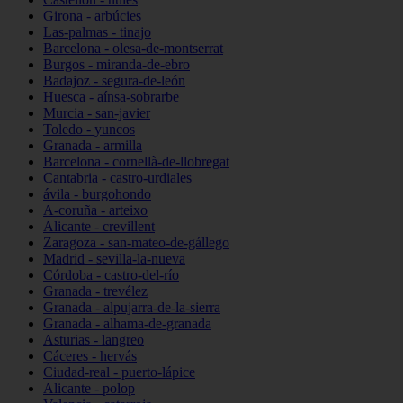
Girona - arbúcies
Las-palmas - tinajo
Barcelona - olesa-de-montserrat
Burgos - miranda-de-ebro
Badajoz - segura-de-león
Huesca - aínsa-sobrarbe
Murcia - san-javier
Toledo - yuncos
Granada - armilla
Barcelona - cornellà-de-llobregat
Cantabria - castro-urdiales
ávila - burgohondo
A-coruña - arteixo
Alicante - crevillent
Zaragoza - san-mateo-de-gállego
Madrid - sevilla-la-nueva
Córdoba - castro-del-río
Granada - trevélez
Granada - alpujarra-de-la-sierra
Granada - alhama-de-granada
Asturias - langreo
Cáceres - hervás
Ciudad-real - puerto-lápice
Alicante - polop