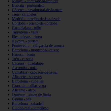
Málaga - cortes-de-la-frontera
Bizkaia - portugalete
Cáceres - navalmoral-de-la-mata
Jaén - cárcheles
Madrid - torrejón-de-la-calzada
Córdoba - priego-de-córdoba
Guadalajara - trillo
Tarragona - valls
Illes-balears - sineu
Navarra - burlata
Pontevedra - vilagarcía-de-arousa
Barcelona - montcada-i-reixac
Huesca - broto
Jaén - cazorla
Cáceres - guadalupe
A-coruña - noia
Cantabria - cabezón-de-la-sal
Albacete - socovos
Barcelona - cubelles
Granada - cúllar-vega
Alicante - alcoi
Ourense - xinzo-de-limia
Girona - salt
Barcelona - sabadell
Ciudad-real - tomelloso