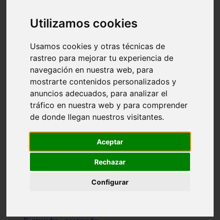
Valencia - valencia
Málaga - nerja
Utilizamos cookies
Girona - blanes
A-coruña - santiago-de-compostela
Málaga - marbella
Usamos cookies y otras técnicas de
Tarragona - tarragona
rastreo para mejorar tu experiencia de
Asturias - gijón
navegación en nuestra web, para
Girona - figueres
Alicante - santa-pola
mostrarte contenidos personalizados y
Madrid - leganés
anuncios adecuados, para analizar el
Almería - roquetas-de-mar
tráfico en nuestra web y para comprender
Girona - tossa-de-mar
Barcelona - sant-cugat-del-vallès
de donde llegan nuestros visitantes.
Alicante - l39alfàs-del-pi
Barcelona - vilanova-i-la-geltrú
Illes-balears - alcúdia
Aceptar
Castellón - peñíscola
Barcelona - mataró
Rechazar
ávila - ávila
Illes-balears - sant-antoni-de-portmany
Configurar
Illes-balears - sant-josep-de-sa-talaia
Tarragona - reus
Barcelona - badalona
Santa-cruz-de-tenerife - san-cristóbal-de-la-laguna