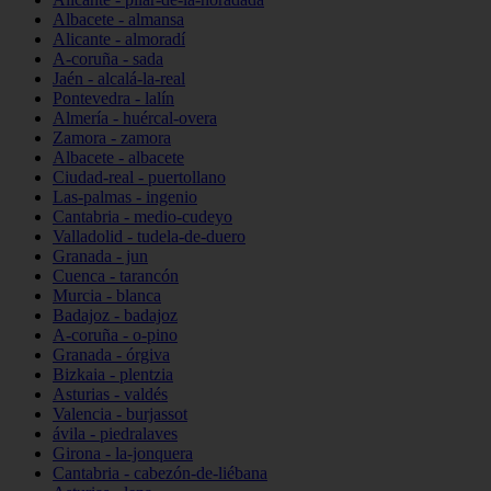
Albacete - almansa
Alicante - almoradí
A-coruña - sada
Jaén - alcalá-la-real
Pontevedra - lalín
Almería - huércal-overa
Zamora - zamora
Albacete - albacete
Ciudad-real - puertollano
Las-palmas - ingenio
Cantabria - medio-cudeyo
Valladolid - tudela-de-duero
Granada - jun
Cuenca - tarancón
Murcia - blanca
Badajoz - badajoz
A-coruña - o-pino
Granada - órgiva
Bizkaia - plentzia
Asturias - valdés
Valencia - burjassot
ávila - piedralaves
Girona - la-jonquera
Cantabria - cabezón-de-liébana