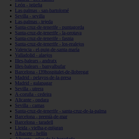
León - igüeña
Las-palmas - san-bartolomé
Sevilla - sevilla
Las-palmas - tejeda
Santa-cruz-de-tenerife - puntagorda
Santa-cruz-de-tenerife - la-orotava
Santa-cruz-de-tenerife - fasnia
Santa-cruz-de-tenerife - los-realejos
Valencia - el-puig-de-santa-maría
Valladolid - alaejos
Illes-balears - andratx
Illes-balears - banyalbufar
Barcelona - l39hospitalet-de-llobregat
Madrid - pelayos-de-la-presa
Madrid - galapagar
Sevilla - utrera
A-coruña - cedeira
Alicante - ondara
Sevilla - camas
Santa-cruz-de-tenerife - santa-cruz-de-la-palma
Barcelona - premià-de-mar
Barcelona - taradell
Lleida - vielha-e-mijaran
Albacete - hellín
Alicante - pilar-de-la-horadada