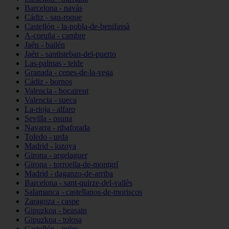
Barcelona - navàs
Cádiz - san-roque
Castellón - la-pobla-de-benifassà
A-coruña - cambre
Jaén - bailén
Jaén - santisteban-del-puerto
Las-palmas - telde
Granada - cenes-de-la-vega
Cádiz - bornos
Valencia - bocairent
Valencia - sueca
La-rioja - alfaro
Sevilla - osuna
Navarra - ribaforada
Toledo - urda
Madrid - lozoya
Girona - argelaguer
Girona - torroella-de-montgrí
Madrid - daganzo-de-arriba
Barcelona - sant-quirze-del-vallès
Salamanca - castellanos-de-moriscos
Zaragoza - caspe
Gipuzkoa - beasain
Gipuzkoa - tolosa
Castellón - nules