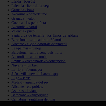
Lleida - bossòst
Palencia - itero-de-la-vega
Granada - baza
A-coruña - pontedeume
Granada - válor
Cuenca - las-pedroñeras
A-coruña - carral
Valencia - puçol
Santa-cruz-de-tenerife - los-llanos-de-aridane
Barcelona - sant-sadurní-d39anoia
Alicante - el-poble-nou-de-benitatxell
Las-palmas - tuineje
Barcelona - sant-vicenç-dels-horts
A-coruña - santa-comba
Sevilla - valencina-de-la-concepción
Navarra - lumbier
La-rioja - fuenmayor
Jaén - villanueva-del-arzobispo
Lugo - sarria
Madrid - arganda-del-rey
Alicante - els-poblets
Asturias - laviana
Barcelona - vallgorguina
Cantabria - santillana-del-mar
Zamora - santa-maría-de-la-vega