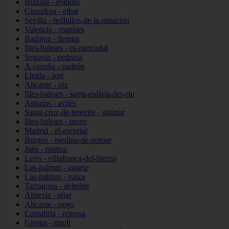
Bizkaia - erandio
Gipuzkoa - eibar
Sevilla - bollullos-de-la-mitación
Valencia - manises
Badajoz - llerena
Illes-balears - es-mercadal
Segovia - pedraza
A-coruña - padrón
Lleida - sort
Alicante - elx
Illes-balears - santa-eulària-des-riu
Asturias - avilés
Santa-cruz-de-tenerife - güímar
Illes-balears - muro
Madrid - el-escorial
Burgos - medina-de-pomar
Jaén - martos
León - villafranca-del-bierzo
Las-palmas - agaete
Las-palmas - yaiza
Tarragona - deltebre
Almería - níjar
Alicante - pego
Cantabria - reinosa
Girona - ripoll