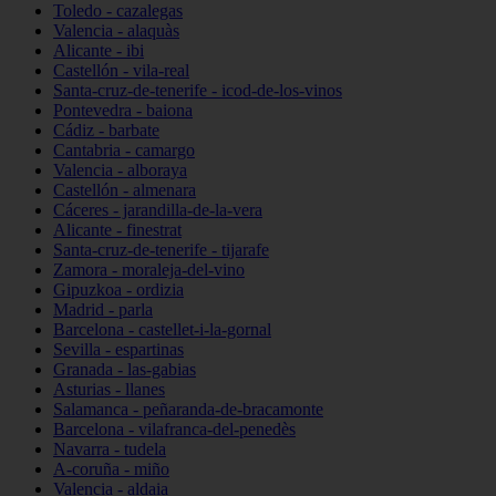
Toledo - cazalegas
Valencia - alaquàs
Alicante - ibi
Castellón - vila-real
Santa-cruz-de-tenerife - icod-de-los-vinos
Pontevedra - baiona
Cádiz - barbate
Cantabria - camargo
Valencia - alboraya
Castellón - almenara
Cáceres - jarandilla-de-la-vera
Alicante - finestrat
Santa-cruz-de-tenerife - tijarafe
Zamora - moraleja-del-vino
Gipuzkoa - ordizia
Madrid - parla
Barcelona - castellet-i-la-gornal
Sevilla - espartinas
Granada - las-gabias
Asturias - llanes
Salamanca - peñaranda-de-bracamonte
Barcelona - vilafranca-del-penedès
Navarra - tudela
A-coruña - miño
Valencia - aldaia