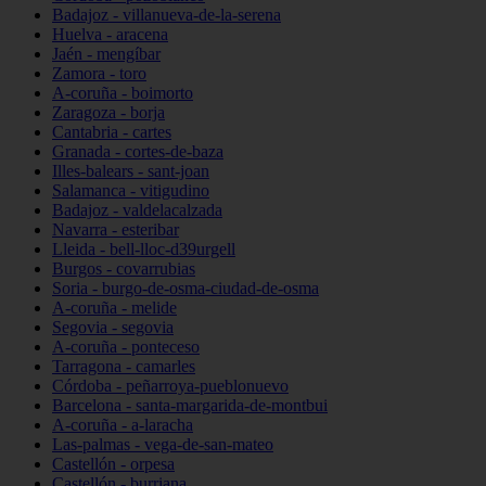
Badajoz - villanueva-de-la-serena
Huelva - aracena
Jaén - mengíbar
Zamora - toro
A-coruña - boimorto
Zaragoza - borja
Cantabria - cartes
Granada - cortes-de-baza
Illes-balears - sant-joan
Salamanca - vitigudino
Badajoz - valdelacalzada
Navarra - esteribar
Lleida - bell-lloc-d39urgell
Burgos - covarrubias
Soria - burgo-de-osma-ciudad-de-osma
A-coruña - melide
Segovia - segovia
A-coruña - ponteceso
Tarragona - camarles
Córdoba - peñarroya-pueblonuevo
Barcelona - santa-margarida-de-montbui
A-coruña - a-laracha
Las-palmas - vega-de-san-mateo
Castellón - orpesa
Castellón - burriana