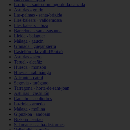
La-rioja - santo-domingo-de-la-calzada
Asturias - grado
Las-palmas - santa-brígida
Illes-balears - valldemossa
Illes-balears - ibiza
Barcelona - santa-susanna
Lleida - balaguer
Málaga - gaucín
Granada - güejar-sierra
Castellón - la-vall-d39uixó
Asturias - siero
Teruel - alcañiz
Huesca - monzón
Huesca - sabiñánigo
Alicante - catral
Segovia - turégano
Tarragona - horta-de-sant-joan
Asturias - castrillón
Cantabria - colindres
La-rioja - arnedo
Málaga - mollina
Gipuzkoa - andoain
Bizkaia - sestao
Salamanca - alba-de-tormes
Valladolid - urueña