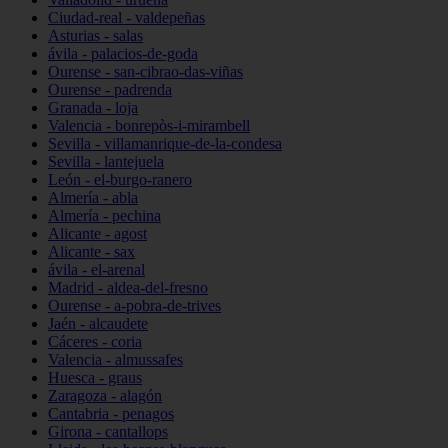
Ciudad-real - valdepeñas
Asturias - salas
ávila - palacios-de-goda
Ourense - san-cibrao-das-viñas
Ourense - padrenda
Granada - loja
Valencia - bonrepòs-i-mirambell
Sevilla - villamanrique-de-la-condesa
Sevilla - lantejuela
León - el-burgo-ranero
Almería - abla
Almería - pechina
Alicante - agost
Alicante - sax
ávila - el-arenal
Madrid - aldea-del-fresno
Ourense - a-pobra-de-trives
Jaén - alcaudete
Cáceres - coria
Valencia - almussafes
Huesca - graus
Zaragoza - alagón
Cantabria - penagos
Girona - cantallops