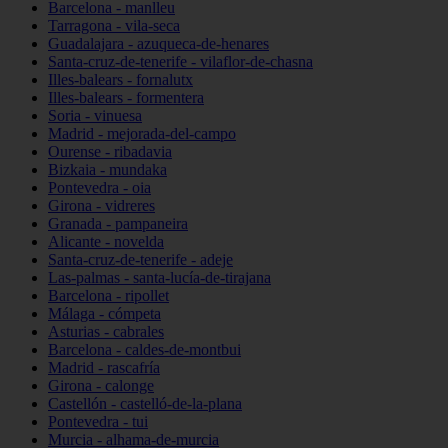
Barcelona - manlleu
Tarragona - vila-seca
Guadalajara - azuqueca-de-henares
Santa-cruz-de-tenerife - vilaflor-de-chasna
Illes-balears - fornalutx
Illes-balears - formentera
Soria - vinuesa
Madrid - mejorada-del-campo
Ourense - ribadavia
Bizkaia - mundaka
Pontevedra - oia
Girona - vidreres
Granada - pampaneira
Alicante - novelda
Santa-cruz-de-tenerife - adeje
Las-palmas - santa-lucía-de-tirajana
Barcelona - ripollet
Málaga - cómpeta
Asturias - cabrales
Barcelona - caldes-de-montbui
Madrid - rascafría
Girona - calonge
Castellón - castelló-de-la-plana
Pontevedra - tui
Murcia - alhama-de-murcia