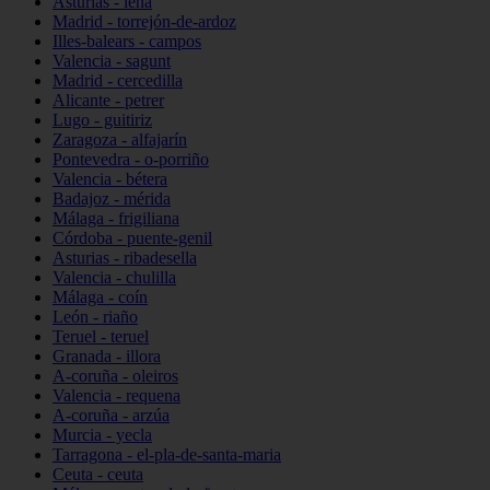
Asturias - lena
Madrid - torrejón-de-ardoz
Illes-balears - campos
Valencia - sagunt
Madrid - cercedilla
Alicante - petrer
Lugo - guitiriz
Zaragoza - alfajarín
Pontevedra - o-porriño
Valencia - bétera
Badajoz - mérida
Málaga - frigiliana
Córdoba - puente-genil
Asturias - ribadesella
Valencia - chulilla
Málaga - coín
León - riaño
Teruel - teruel
Granada - illora
A-coruña - oleiros
Valencia - requena
A-coruña - arzúa
Murcia - yecla
Tarragona - el-pla-de-santa-maria
Ceuta - ceuta