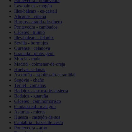
Pontevedra - pontevedra
Las-palmas - mogán
Illes-balears - es-castell
Alicante - villena
Burgos - aranda-de-duero
Pontevedra - cambados
Cáceres - trujillo
Illes-balears - felanitx
Sevilla - bormujos
Ourense - celanova
Granada - pinos-genil
Murcia - mula
Madrid - colmenar-de-oreja
Huelva - calañas
A-coruña - a-pobra-do-caramiñal
Segovia - chañe
Teruel - camañas
Badajoz - la-roca-de-la-sierra
Badajoz - guareña
Cáceres - caminomorisco
Ciudad-real - malagón
Asturias - mieres
Huesca - castejón-de-sos
Cantabria - hazas-de-cesto
Pontevedra - arbo