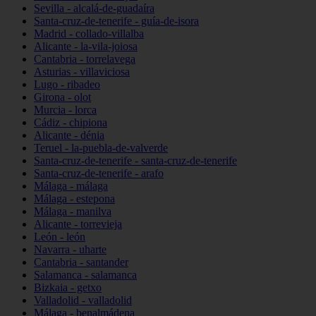
Sevilla - alcalá-de-guadaíra
Santa-cruz-de-tenerife - guía-de-isora
Madrid - collado-villalba
Alicante - la-vila-joiosa
Cantabria - torrelavega
Asturias - villaviciosa
Lugo - ribadeo
Girona - olot
Murcia - lorca
Cádiz - chipiona
Alicante - dénia
Teruel - la-puebla-de-valverde
Santa-cruz-de-tenerife - santa-cruz-de-tenerife
Santa-cruz-de-tenerife - arafo
Málaga - málaga
Málaga - estepona
Málaga - manilva
Alicante - torrevieja
León - león
Navarra - uharte
Cantabria - santander
Salamanca - salamanca
Bizkaia - getxo
Valladolid - valladolid
Málaga - benalmádena