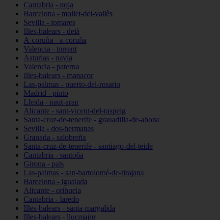
Cantabria - noja
Barcelona - mollet-del-vallès
Sevilla - tomares
Illes-balears - deià
A-coruña - a-coruña
Valencia - torrent
Asturias - navia
Valencia - paterna
Illes-balears - manacor
Las-palmas - puerto-del-rosario
Madrid - pinto
Lleida - naut-aran
Alicante - sant-vicent-del-raspeig
Santa-cruz-de-tenerife - granadilla-de-abona
Sevilla - dos-hermanas
Granada - salobreña
Santa-cruz-de-tenerife - santiago-del-teide
Cantabria - santoña
Girona - pals
Las-palmas - san-bartolomé-de-tirajana
Barcelona - igualada
Alicante - orihuela
Cantabria - laredo
Illes-balears - santa-margalida
Illes-balears - llucmajor