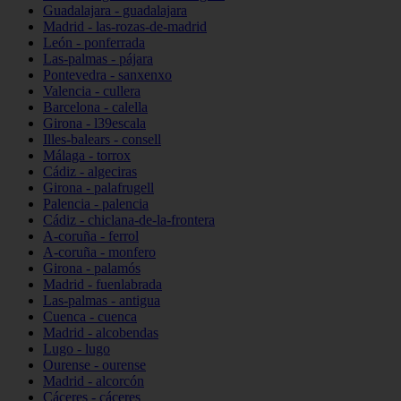
Guadalajara - guadalajara
Madrid - las-rozas-de-madrid
León - ponferrada
Las-palmas - pájara
Pontevedra - sanxenxo
Valencia - cullera
Barcelona - calella
Girona - l39escala
Illes-balears - consell
Málaga - torrox
Cádiz - algeciras
Girona - palafrugell
Palencia - palencia
Cádiz - chiclana-de-la-frontera
A-coruña - ferrol
A-coruña - monfero
Girona - palamós
Madrid - fuenlabrada
Las-palmas - antigua
Cuenca - cuenca
Madrid - alcobendas
Lugo - lugo
Ourense - ourense
Madrid - alcorcón
Cáceres - cáceres