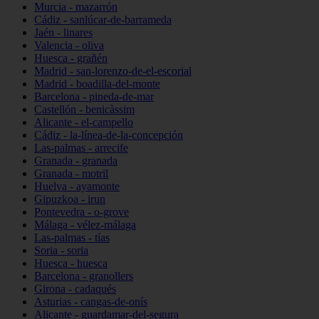
Murcia - mazarrón
Cádiz - sanlúcar-de-barrameda
Jaén - linares
Valencia - oliva
Huesca - grañén
Madrid - san-lorenzo-de-el-escorial
Madrid - boadilla-del-monte
Barcelona - pineda-de-mar
Castellón - benicàssim
Alicante - el-campello
Cádiz - la-línea-de-la-concepción
Las-palmas - arrecife
Granada - granada
Granada - motril
Huelva - ayamonte
Gipuzkoa - irun
Pontevedra - o-grove
Málaga - vélez-málaga
Las-palmas - tías
Soria - soria
Huesca - huesca
Barcelona - granollers
Girona - cadaqués
Asturias - cangas-de-onís
Alicante - guardamar-del-segura