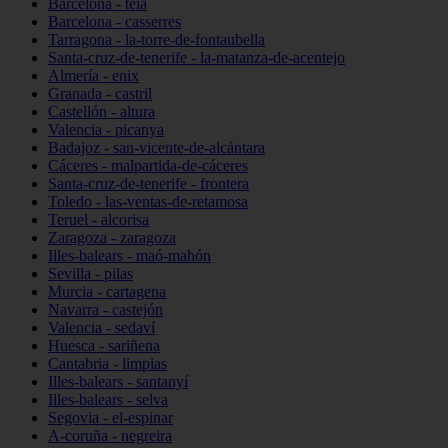
Barcelona - teià
Barcelona - casserres
Tarragona - la-torre-de-fontaubella
Santa-cruz-de-tenerife - la-matanza-de-acentejo
Almería - enix
Granada - castril
Castellón - altura
Valencia - picanya
Badajoz - san-vicente-de-alcántara
Cáceres - malpartida-de-cáceres
Santa-cruz-de-tenerife - frontera
Toledo - las-ventas-de-retamosa
Teruel - alcorisa
Zaragoza - zaragoza
Illes-balears - maó-mahón
Sevilla - pilas
Murcia - cartagena
Navarra - castejón
Valencia - sedaví
Huesca - sariñena
Cantabria - limpias
Illes-balears - santanyí
Illes-balears - selva
Segovia - el-espinar
A-coruña - negreira