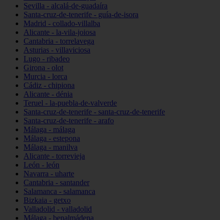
Sevilla - alcalá-de-guadaíra
Santa-cruz-de-tenerife - guía-de-isora
Madrid - collado-villalba
Alicante - la-vila-joiosa
Cantabria - torrelavega
Asturias - villaviciosa
Lugo - ribadeo
Girona - olot
Murcia - lorca
Cádiz - chipiona
Alicante - dénia
Teruel - la-puebla-de-valverde
Santa-cruz-de-tenerife - santa-cruz-de-tenerife
Santa-cruz-de-tenerife - arafo
Málaga - málaga
Málaga - estepona
Málaga - manilva
Alicante - torrevieja
León - león
Navarra - uharte
Cantabria - santander
Salamanca - salamanca
Bizkaia - getxo
Valladolid - valladolid
Málaga - benalmádena