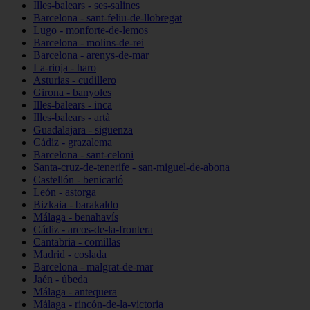
Illes-balears - ses-salines
Barcelona - sant-feliu-de-llobregat
Lugo - monforte-de-lemos
Barcelona - molins-de-rei
Barcelona - arenys-de-mar
La-rioja - haro
Asturias - cudillero
Girona - banyoles
Illes-balears - inca
Illes-balears - artà
Guadalajara - sigüenza
Cádiz - grazalema
Barcelona - sant-celoni
Santa-cruz-de-tenerife - san-miguel-de-abona
Castellón - benicarló
León - astorga
Bizkaia - barakaldo
Málaga - benahavís
Cádiz - arcos-de-la-frontera
Cantabria - comillas
Madrid - coslada
Barcelona - malgrat-de-mar
Jaén - úbeda
Málaga - antequera
Málaga - rincón-de-la-victoria