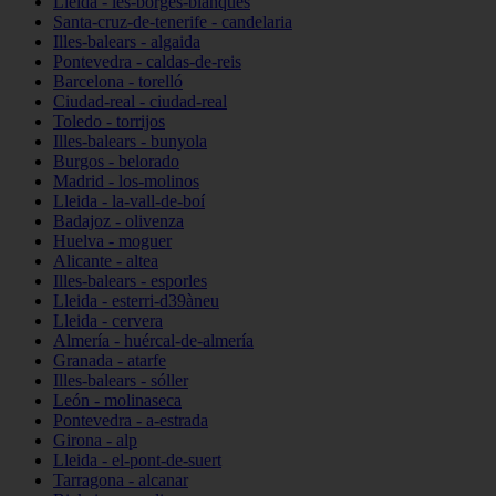
Lleida - les-borges-blanques
Santa-cruz-de-tenerife - candelaria
Illes-balears - algaida
Pontevedra - caldas-de-reis
Barcelona - torelló
Ciudad-real - ciudad-real
Toledo - torrijos
Illes-balears - bunyola
Burgos - belorado
Madrid - los-molinos
Lleida - la-vall-de-boí
Badajoz - olivenza
Huelva - moguer
Alicante - altea
Illes-balears - esporles
Lleida - esterri-d39àneu
Lleida - cervera
Almería - huércal-de-almería
Granada - atarfe
Illes-balears - sóller
León - molinaseca
Pontevedra - a-estrada
Girona - alp
Lleida - el-pont-de-suert
Tarragona - alcanar