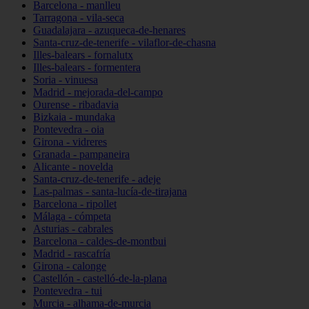
Barcelona - manlleu
Tarragona - vila-seca
Guadalajara - azuqueca-de-henares
Santa-cruz-de-tenerife - vilaflor-de-chasna
Illes-balears - fornalutx
Illes-balears - formentera
Soria - vinuesa
Madrid - mejorada-del-campo
Ourense - ribadavia
Bizkaia - mundaka
Pontevedra - oia
Girona - vidreres
Granada - pampaneira
Alicante - novelda
Santa-cruz-de-tenerife - adeje
Las-palmas - santa-lucía-de-tirajana
Barcelona - ripollet
Málaga - cómpeta
Asturias - cabrales
Barcelona - caldes-de-montbui
Madrid - rascafría
Girona - calonge
Castellón - castelló-de-la-plana
Pontevedra - tui
Murcia - alhama-de-murcia