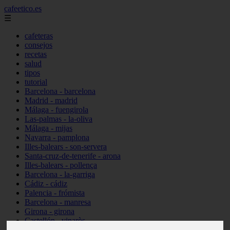
cafeetico.es
☰
cafeteras
consejos
recetas
salud
tipos
tutorial
Barcelona - barcelona
Madrid - madrid
Málaga - fuengirola
Las-palmas - la-oliva
Málaga - mijas
Navarra - pamplona
Illes-balears - son-servera
Santa-cruz-de-tenerife - arona
Illes-balears - pollença
Barcelona - la-garriga
Cádiz - cádiz
Palencia - frómista
Barcelona - manresa
Girona - girona
Castellón - vinaròs
Illes-balears - capdepera