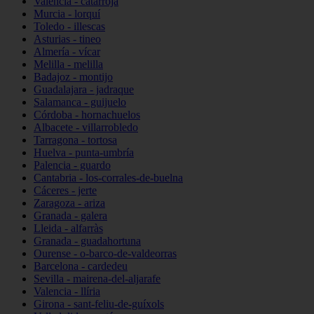
Valencia - catarroja
Murcia - lorquí
Toledo - illescas
Asturias - tineo
Almería - vícar
Melilla - melilla
Badajoz - montijo
Guadalajara - jadraque
Salamanca - guijuelo
Córdoba - hornachuelos
Albacete - villarrobledo
Tarragona - tortosa
Huelva - punta-umbría
Palencia - guardo
Cantabria - los-corrales-de-buelna
Cáceres - jerte
Zaragoza - ariza
Granada - galera
Lleida - alfarràs
Granada - guadahortuna
Ourense - o-barco-de-valdeorras
Barcelona - cardedeu
Sevilla - mairena-del-aljarafe
Valencia - llíria
Girona - sant-feliu-de-guíxols