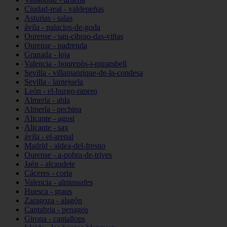
Ciudad-real - valdepeñas
Asturias - salas
ávila - palacios-de-goda
Ourense - san-cibrao-das-viñas
Ourense - padrenda
Granada - loja
Valencia - bonrepòs-i-mirambell
Sevilla - villamanrique-de-la-condesa
Sevilla - lantejuela
León - el-burgo-ranero
Almería - abla
Almería - pechina
Alicante - agost
Alicante - sax
ávila - el-arenal
Madrid - aldea-del-fresno
Ourense - a-pobra-de-trives
Jaén - alcaudete
Cáceres - coria
Valencia - almussafes
Huesca - graus
Zaragoza - alagón
Cantabria - penagos
Girona - cantallops