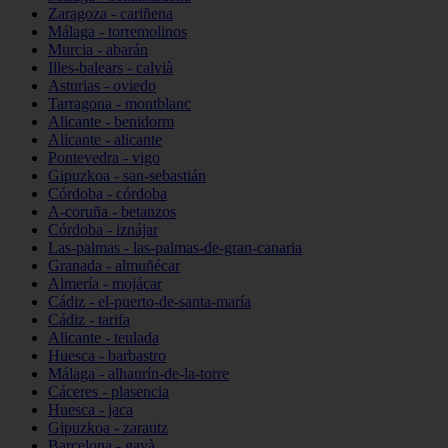
Zaragoza - cariñena
Málaga - torremolinos
Murcia - abarán
Illes-balears - calvià
Asturias - oviedo
Tarragona - montblanc
Alicante - benidorm
Alicante - alicante
Pontevedra - vigo
Gipuzkoa - san-sebastián
Córdoba - córdoba
A-coruña - betanzos
Córdoba - iznájar
Las-palmas - las-palmas-de-gran-canaria
Granada - almuñécar
Almería - mojácar
Cádiz - el-puerto-de-santa-maría
Cádiz - tarifa
Alicante - teulada
Huesca - barbastro
Málaga - alhaurín-de-la-torre
Cáceres - plasencia
Huesca - jaca
Gipuzkoa - zarautz
Barcelona - gavà