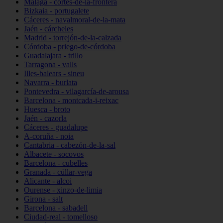
Málaga - cortes-de-la-frontera
Bizkaia - portugalete
Cáceres - navalmoral-de-la-mata
Jaén - cárcheles
Madrid - torrejón-de-la-calzada
Córdoba - priego-de-córdoba
Guadalajara - trillo
Tarragona - valls
Illes-balears - sineu
Navarra - burlata
Pontevedra - vilagarcía-de-arousa
Barcelona - montcada-i-reixac
Huesca - broto
Jaén - cazorla
Cáceres - guadalupe
A-coruña - noia
Cantabria - cabezón-de-la-sal
Albacete - socovos
Barcelona - cubelles
Granada - cúllar-vega
Alicante - alcoi
Ourense - xinzo-de-limia
Girona - salt
Barcelona - sabadell
Ciudad-real - tomelloso