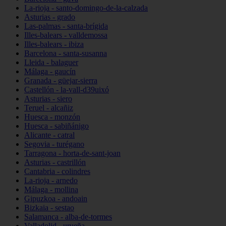
La-rioja - santo-domingo-de-la-calzada
Asturias - grado
Las-palmas - santa-brígida
Illes-balears - valldemossa
Illes-balears - ibiza
Barcelona - santa-susanna
Lleida - balaguer
Málaga - gaucín
Granada - güejar-sierra
Castellón - la-vall-d39uixó
Asturias - siero
Teruel - alcañiz
Huesca - monzón
Huesca - sabiñánigo
Alicante - catral
Segovia - turégano
Tarragona - horta-de-sant-joan
Asturias - castrillón
Cantabria - colindres
La-rioja - arnedo
Málaga - mollina
Gipuzkoa - andoain
Bizkaia - sestao
Salamanca - alba-de-tormes
Valladolid - urueña