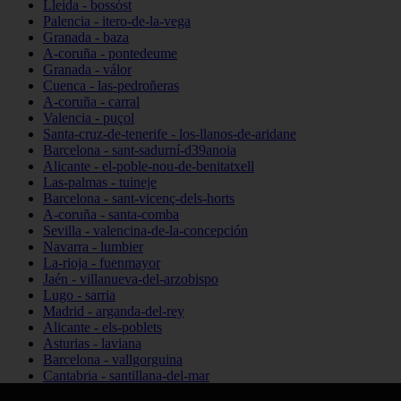
Lleida - bossòst
Palencia - itero-de-la-vega
Granada - baza
A-coruña - pontedeume
Granada - válor
Cuenca - las-pedroñeras
A-coruña - carral
Valencia - puçol
Santa-cruz-de-tenerife - los-llanos-de-aridane
Barcelona - sant-sadurní-d39anoia
Alicante - el-poble-nou-de-benitatxell
Las-palmas - tuineje
Barcelona - sant-vicenç-dels-horts
A-coruña - santa-comba
Sevilla - valencina-de-la-concepción
Navarra - lumbier
La-rioja - fuenmayor
Jaén - villanueva-del-arzobispo
Lugo - sarria
Madrid - arganda-del-rey
Alicante - els-poblets
Asturias - laviana
Barcelona - vallgorguina
Cantabria - santillana-del-mar
Zamora - santa-maría-de-la-vega