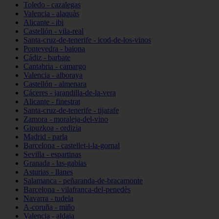
Toledo - cazalegas
Valencia - alaquàs
Alicante - ibi
Castellón - vila-real
Santa-cruz-de-tenerife - icod-de-los-vinos
Pontevedra - baiona
Cádiz - barbate
Cantabria - camargo
Valencia - alboraya
Castellón - almenara
Cáceres - jarandilla-de-la-vera
Alicante - finestrat
Santa-cruz-de-tenerife - tijarafe
Zamora - moraleja-del-vino
Gipuzkoa - ordizia
Madrid - parla
Barcelona - castellet-i-la-gornal
Sevilla - espartinas
Granada - las-gabias
Asturias - llanes
Salamanca - peñaranda-de-bracamonte
Barcelona - vilafranca-del-penedès
Navarra - tudela
A-coruña - miño
Valencia - aldaia