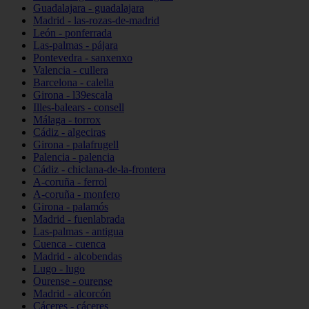
Guadalajara - guadalajara
Madrid - las-rozas-de-madrid
León - ponferrada
Las-palmas - pájara
Pontevedra - sanxenxo
Valencia - cullera
Barcelona - calella
Girona - l39escala
Illes-balears - consell
Málaga - torrox
Cádiz - algeciras
Girona - palafrugell
Palencia - palencia
Cádiz - chiclana-de-la-frontera
A-coruña - ferrol
A-coruña - monfero
Girona - palamós
Madrid - fuenlabrada
Las-palmas - antigua
Cuenca - cuenca
Madrid - alcobendas
Lugo - lugo
Ourense - ourense
Madrid - alcorcón
Cáceres - cáceres