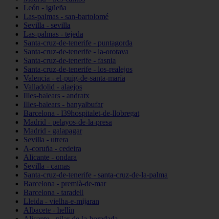
León - igüeña
Las-palmas - san-bartolomé
Sevilla - sevilla
Las-palmas - tejeda
Santa-cruz-de-tenerife - puntagorda
Santa-cruz-de-tenerife - la-orotava
Santa-cruz-de-tenerife - fasnia
Santa-cruz-de-tenerife - los-realejos
Valencia - el-puig-de-santa-maría
Valladolid - alaejos
Illes-balears - andratx
Illes-balears - banyalbufar
Barcelona - l39hospitalet-de-llobregat
Madrid - pelayos-de-la-presa
Madrid - galapagar
Sevilla - utrera
A-coruña - cedeira
Alicante - ondara
Sevilla - camas
Santa-cruz-de-tenerife - santa-cruz-de-la-palma
Barcelona - premià-de-mar
Barcelona - taradell
Lleida - vielha-e-mijaran
Albacete - hellín
Alicante - pilar-de-la-horadada