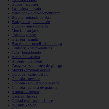
Girona - arbúcies
Las-palmas - tinajo
Barcelona - olesa-de-montserrat
Burgos - miranda-de-ebro
Badajoz - segura-de-león
Huesca - aínsa-sobrarbe
Murcia - san-javier
Toledo - yuncos
Granada - armilla
Barcelona - cornellà-de-llobregat
Cantabria - castro-urdiales
ávila - burgohondo
A-coruña - arteixo
Alicante - crevillent
Zaragoza - san-mateo-de-gállego
Madrid - sevilla-la-nueva
Córdoba - castro-del-río
Granada - trevélez
Granada - alpujarra-de-la-sierra
Granada - alhama-de-granada
Asturias - langreo
Cáceres - hervás
Ciudad-real - puerto-lápice
Alicante - polop