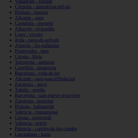
Valladolid - zaratán
Córdoba - almodóvar-del-río
Bizkaia - mungia
Alicante - aspe
Cantabria - meruelo
Albacete - el-bonillo
Lugo - viveiro
ávila - nava-de-arévalo
Almería - los-gallardos
Pontevedra - mos
Girona - llívia
Tarragona - amposta
Castellón - almassora
Barcelona - roda-de-ter
Alicante - sant-joan-d39alacant
Zaragoza - ateca
Toledo - seseña
Barcelona - sant-esteve-sesrovires
Zaragoza - tarazona
Bizkaia - balmaseda
Valencia - massanassa
Girona - puigcerdà
Valencia - petrés
Palencia - carrión-de-los-condes
Las-palmas - haría