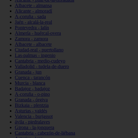
Albacete - almansa
Alicante - almoradí
A-coruña - sada
Jaén - alcalá-la-real
Pontevedra - lalín
Almería - huércal-overa
Zamora - zamora
Albacete - albacete
Ciudad-real - puertollano
Las-palmas - ingenio
Cantabria - medio-cudeyo
Valladolid - tudela-de-duero
Granada - jun
Cuenca - tarancón
Murcia - blanca
Badajoz - badajoz
A-coruña - o-pino
Granada - órgiva
Bizkaia - plentzia
Asturias - valdés
Valencia - burjassot
ávila - piedralaves
Girona - la-jonquera
Cantabria - cabezón-de-liébana