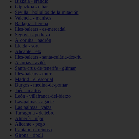
Bizkaia - erandio
Gipuzkoa - eibar
Sevilla - bollullos-de-la-mitación
Valencia - manises
Badajoz - llerena
Illes-balears - es-mercadal
Segovia - pedraza
A-coruña - padrón
Lleida - sort
Alicante - elx
Illes-balears - santa-eulària-des-riu
Asturias - avilés
Santa-cruz-de-tenerife - güímar
Illes-balears - muro
Madrid - el-escorial
Burgos - medina-de-pomar
Jaén - martos
León - villafranca-del-bierzo
Las-palmas - agaete
Las-palmas - yaiza
Tarragona - deltebre
Almería - níjar
Alicante - pego
Cantabria - reinosa
Girona - ripoll