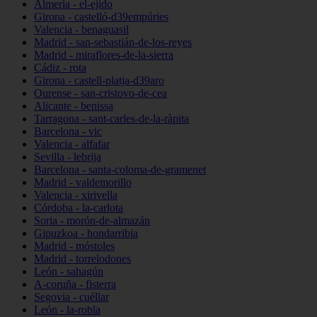
Almería - el-ejido
Girona - castelló-d39empúries
Valencia - benaguasil
Madrid - san-sebastián-de-los-reyes
Madrid - miraflores-de-la-sierra
Cádiz - rota
Girona - castell-platja-d39aro
Ourense - san-cristovo-de-cea
Alicante - benissa
Tarragona - sant-carles-de-la-ràpita
Barcelona - vic
Valencia - alfafar
Sevilla - lebrija
Barcelona - santa-coloma-de-gramenet
Madrid - valdemorillo
Valencia - xirivella
Córdoba - la-carlota
Soria - morón-de-almazán
Gipuzkoa - hondarribia
Madrid - móstoles
Madrid - torrelodones
León - sahagún
A-coruña - fisterra
Segovia - cuéllar
León - la-robla