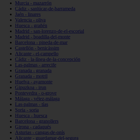
Murcia - mazarrón
Cádiz - sanlúcar-de-barrameda
Jaén - linares
Valencia - oliva
Huesca - grañén
Madrid - san-lorenzo-de-el-escorial
Madrid - boadilla-del-monte
Barcelona - pineda-de-mar
Castellón - benicàssim
Alicante - el-campello
Cádiz - la-línea-de-la-concepción
Las-palmas - arrecife
Granada - granada
Granada - motril
Huelva - ayamonte
Gipuzkoa - irun
Pontevedra - o-grove
Málaga - vélez-málaga
Las-palmas - tías
Soria - soria
Huesca - huesca
Barcelona - granollers
Girona - cadaqués
Asturias - cangas-de-onís
Alicante - guardamar-del-segura