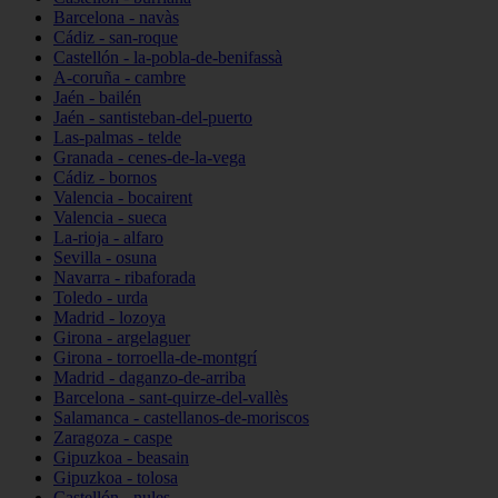
Barcelona - navàs
Cádiz - san-roque
Castellón - la-pobla-de-benifassà
A-coruña - cambre
Jaén - bailén
Jaén - santisteban-del-puerto
Las-palmas - telde
Granada - cenes-de-la-vega
Cádiz - bornos
Valencia - bocairent
Valencia - sueca
La-rioja - alfaro
Sevilla - osuna
Navarra - ribaforada
Toledo - urda
Madrid - lozoya
Girona - argelaguer
Girona - torroella-de-montgrí
Madrid - daganzo-de-arriba
Barcelona - sant-quirze-del-vallès
Salamanca - castellanos-de-moriscos
Zaragoza - caspe
Gipuzkoa - beasain
Gipuzkoa - tolosa
Castellón - nules