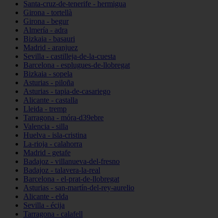
Santa-cruz-de-tenerife - hermigua
Girona - tortellà
Girona - begur
Almería - adra
Bizkaia - basauri
Madrid - aranjuez
Sevilla - castilleja-de-la-cuesta
Barcelona - esplugues-de-llobregat
Bizkaia - sopela
Asturias - piloña
Asturias - tapia-de-casariego
Alicante - castalla
Lleida - tremp
Tarragona - móra-d39ebre
Valencia - silla
Huelva - isla-cristina
La-rioja - calahorra
Madrid - getafe
Badajoz - villanueva-del-fresno
Badajoz - talavera-la-real
Barcelona - el-prat-de-llobregat
Asturias - san-martín-del-rey-aurelio
Alicante - elda
Sevilla - écija
Tarragona - calafell