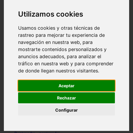
Valencia - valencia
Málaga - nerja
Utilizamos cookies
Girona - blanes
A-coruña - santiago-de-compostela
Málaga - marbella
Usamos cookies y otras técnicas de
Tarragona - tarragona
rastreo para mejorar tu experiencia de
Asturias - gijón
navegación en nuestra web, para
Girona - figueres
Alicante - santa-pola
mostrarte contenidos personalizados y
Madrid - leganés
anuncios adecuados, para analizar el
Almería - roquetas-de-mar
tráfico en nuestra web y para comprender
Girona - tossa-de-mar
Barcelona - sant-cugat-del-vallès
de donde llegan nuestros visitantes.
Alicante - l39alfàs-del-pi
Barcelona - vilanova-i-la-geltrú
Illes-balears - alcúdia
Aceptar
Castellón - peñíscola
Barcelona - mataró
Rechazar
ávila - ávila
Illes-balears - sant-antoni-de-portmany
Configurar
Illes-balears - sant-josep-de-sa-talaia
Tarragona - reus
Barcelona - badalona
Santa-cruz-de-tenerife - san-cristóbal-de-la-laguna