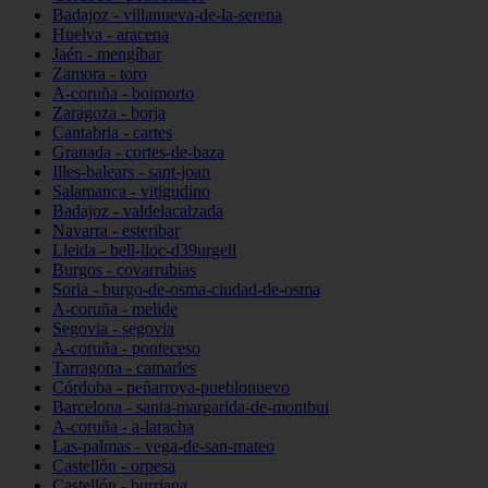
Badajoz - villanueva-de-la-serena
Huelva - aracena
Jaén - mengíbar
Zamora - toro
A-coruña - boimorto
Zaragoza - borja
Cantabria - cartes
Granada - cortes-de-baza
Illes-balears - sant-joan
Salamanca - vitigudino
Badajoz - valdelacalzada
Navarra - esteribar
Lleida - bell-lloc-d39urgell
Burgos - covarrubias
Soria - burgo-de-osma-ciudad-de-osma
A-coruña - melide
Segovia - segovia
A-coruña - ponteceso
Tarragona - camarles
Córdoba - peñarroya-pueblonuevo
Barcelona - santa-margarida-de-montbui
A-coruña - a-laracha
Las-palmas - vega-de-san-mateo
Castellón - orpesa
Castellón - burriana