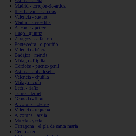
Asturias - lena
Madrid - torrejón-de-ardoz
Illes-balears - campos
Valencia - sagunt
Madrid - cercedilla
Alicante - petrer
Lugo - guitiriz
Zaragoza - alfajarín
Pontevedra - o-porriño
Valencia - bétera
Badajoz - mérida
Málaga - frigiliana
Córdoba - puente-genil
Asturias - ribadesella
Valencia - chulilla
Málaga - coín
León - riaño
Teruel - teruel
Granada - illora
A-coruña - oleiros
Valencia - requena
A-coruña - arzúa
Murcia - yecla
Tarragona - el-pla-de-santa-maria
Ceuta - ceuta