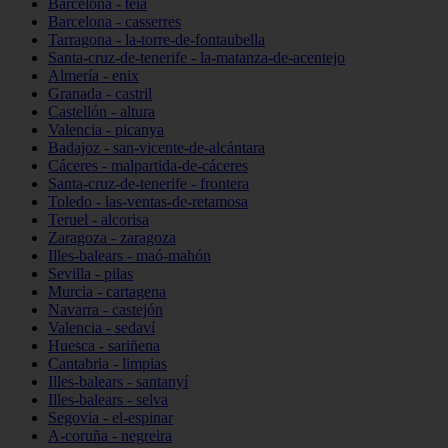
Barcelona - teià
Barcelona - casserres
Tarragona - la-torre-de-fontaubella
Santa-cruz-de-tenerife - la-matanza-de-acentejo
Almería - enix
Granada - castril
Castellón - altura
Valencia - picanya
Badajoz - san-vicente-de-alcántara
Cáceres - malpartida-de-cáceres
Santa-cruz-de-tenerife - frontera
Toledo - las-ventas-de-retamosa
Teruel - alcorisa
Zaragoza - zaragoza
Illes-balears - maó-mahón
Sevilla - pilas
Murcia - cartagena
Navarra - castejón
Valencia - sedaví
Huesca - sariñena
Cantabria - limpias
Illes-balears - santanyí
Illes-balears - selva
Segovia - el-espinar
A-coruña - negreira