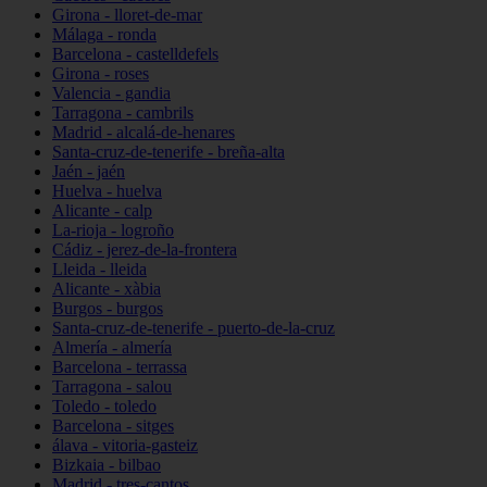
Girona - lloret-de-mar
Málaga - ronda
Barcelona - castelldefels
Girona - roses
Valencia - gandia
Tarragona - cambrils
Madrid - alcalá-de-henares
Santa-cruz-de-tenerife - breña-alta
Jaén - jaén
Huelva - huelva
Alicante - calp
La-rioja - logroño
Cádiz - jerez-de-la-frontera
Lleida - lleida
Alicante - xàbia
Burgos - burgos
Santa-cruz-de-tenerife - puerto-de-la-cruz
Almería - almería
Barcelona - terrassa
Tarragona - salou
Toledo - toledo
Barcelona - sitges
álava - vitoria-gasteiz
Bizkaia - bilbao
Madrid - tres-cantos