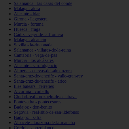
Salamanca - las-casas-del-conde
Málaga - álora
Alicante - biar
Girona - llagostera
Murcia - fortuna
Huesca - fraga
Cádiz - vejer-de-la-frontera
Málaga - alcaucín
Sevilla - la-rinconada
Salamanca - villares-de-la-reina
Cantabria - vega-de-pas
Murcia - los-alcázares
Alicante - san-fulgencio
Almería - cuevas-del-almanzora
Santa-cruz-de-tenerife - valle-gran-rey
Santa-cruz-de-tenerife - arico
Illes-balears - ferreries
A-coruña - carballo
Ciudad-real - pozuelo-de-calatrava
Pontevedra - pontecesures
Badajoz - don-benito
Segovia - real-sitio-de-san-ildefonso
Badajoz - zafra
Albacete - tarazona-de-la-mancha
Córdoba - pozoblanco