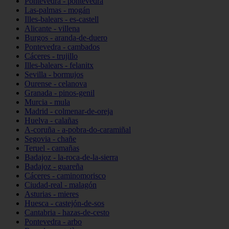
Pontevedra - pontevedra
Las-palmas - mogán
Illes-balears - es-castell
Alicante - villena
Burgos - aranda-de-duero
Pontevedra - cambados
Cáceres - trujillo
Illes-balears - felanitx
Sevilla - bormujos
Ourense - celanova
Granada - pinos-genil
Murcia - mula
Madrid - colmenar-de-oreja
Huelva - calañas
A-coruña - a-pobra-do-caramiñal
Segovia - chañe
Teruel - camañas
Badajoz - la-roca-de-la-sierra
Badajoz - guareña
Cáceres - caminomorisco
Ciudad-real - malagón
Asturias - mieres
Huesca - castejón-de-sos
Cantabria - hazas-de-cesto
Pontevedra - arbo