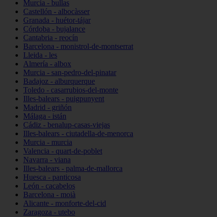
Murcia - bullas
Castellón - albocàsser
Granada - huétor-tájar
Córdoba - bujalance
Cantabria - reocín
Barcelona - monistrol-de-montserrat
Lleida - les
Almería - albox
Murcia - san-pedro-del-pinatar
Badajoz - alburquerque
Toledo - casarrubios-del-monte
Illes-balears - puigpunyent
Madrid - griñón
Málaga - istán
Cádiz - benalup-casas-viejas
Illes-balears - ciutadella-de-menorca
Murcia - murcia
Valencia - quart-de-poblet
Navarra - viana
Illes-balears - palma-de-mallorca
Huesca - panticosa
León - cacabelos
Barcelona - moià
Alicante - monforte-del-cid
Zaragoza - utebo