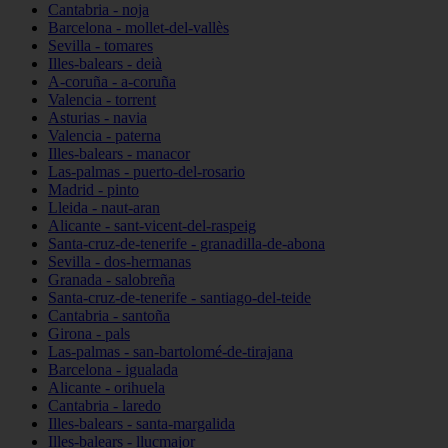
Cantabria - noja
Barcelona - mollet-del-vallès
Sevilla - tomares
Illes-balears - deià
A-coruña - a-coruña
Valencia - torrent
Asturias - navia
Valencia - paterna
Illes-balears - manacor
Las-palmas - puerto-del-rosario
Madrid - pinto
Lleida - naut-aran
Alicante - sant-vicent-del-raspeig
Santa-cruz-de-tenerife - granadilla-de-abona
Sevilla - dos-hermanas
Granada - salobreña
Santa-cruz-de-tenerife - santiago-del-teide
Cantabria - santoña
Girona - pals
Las-palmas - san-bartolomé-de-tirajana
Barcelona - igualada
Alicante - orihuela
Cantabria - laredo
Illes-balears - santa-margalida
Illes-balears - llucmajor