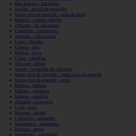
Illes-balears - llucmajor
Sevilla - alcalá-de-guadaíra
Santa-cruz-de-tenerife - guía-de-isora
Madrid - collado-villalba
Alicante - la-vila-joiosa
Cantabria - torrelavega
Asturias - villaviciosa
Lugo - ribadeo
Girona - olot
Murcia - lorca
Cádiz - chipiona
Alicante - dénia
Teruel - la-puebla-de-valverde
Santa-cruz-de-tenerife - santa-cruz-de-tenerife
Santa-cruz-de-tenerife - arafo
Málaga - málaga
Málaga - estepona
Málaga - manilva
Alicante - torrevieja
León - león
Navarra - uharte
Cantabria - santander
Salamanca - salamanca
Bizkaia - getxo
Valladolid - valladolid