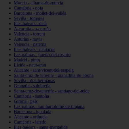
Murcia - alhama-de-murcia
Cantabria - noja
Barcelona - mollet-del-vallès
Sevilla - tomares
Illes-balears - deià
A-coruña - a-coruña
Valencia - torrent
Asturias - navia
Valencia - paterna
Illes-balears - manacor
Las-palmas - puerto-del-rosario
Madrid - pinto
Lleida - naut-aran
Alicante - sant-vicent-del-raspeig
Santa-cruz-de-tenerife - granadilla-de-abona
Sevilla - dos-hermanas
Granada - salobreña
Santa-cruz-de-tenerife - santiago-del-teide
Cantabria - santoña
Girona - pals
Las-palmas - san-bartolomé-de-tirajana
Barcelona - igualada
Alicante - orihuela
Cantabria - laredo
Illes-balears - santa-margalida