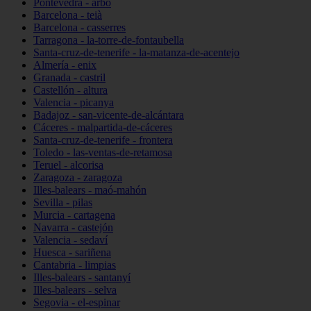
Pontevedra - arbo
Barcelona - teià
Barcelona - casserres
Tarragona - la-torre-de-fontaubella
Santa-cruz-de-tenerife - la-matanza-de-acentejo
Almería - enix
Granada - castril
Castellón - altura
Valencia - picanya
Badajoz - san-vicente-de-alcántara
Cáceres - malpartida-de-cáceres
Santa-cruz-de-tenerife - frontera
Toledo - las-ventas-de-retamosa
Teruel - alcorisa
Zaragoza - zaragoza
Illes-balears - maó-mahón
Sevilla - pilas
Murcia - cartagena
Navarra - castejón
Valencia - sedaví
Huesca - sariñena
Cantabria - limpias
Illes-balears - santanyí
Illes-balears - selva
Segovia - el-espinar