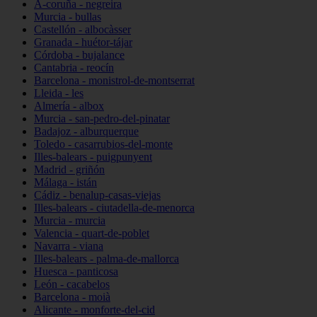
A-coruña - negreira
Murcia - bullas
Castellón - albocàsser
Granada - huétor-tájar
Córdoba - bujalance
Cantabria - reocín
Barcelona - monistrol-de-montserrat
Lleida - les
Almería - albox
Murcia - san-pedro-del-pinatar
Badajoz - alburquerque
Toledo - casarrubios-del-monte
Illes-balears - puigpunyent
Madrid - griñón
Málaga - istán
Cádiz - benalup-casas-viejas
Illes-balears - ciutadella-de-menorca
Murcia - murcia
Valencia - quart-de-poblet
Navarra - viana
Illes-balears - palma-de-mallorca
Huesca - panticosa
León - cacabelos
Barcelona - moià
Alicante - monforte-del-cid