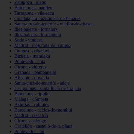
Zaragoza - utebo
Barcelona - manlleu
Tarragona - vila-seca
Guadalajara - azuqueca-de-henares
Santa-cruz-de-tenerife - vilaflor-de-chasna
Illes-balears - fornalutx
Illes-balears - formentera
Soria - vinuesa
Madrid - mejorada-del-campo
Ourense - ribadavia
Bizkaia - mundaka
Pontevedra - oia
Girona - vidreres
Granada - pampaneira
Alicante - novelda
Santa-cruz-de-tenerife - adeje
Las-palmas - santa-lucía-de-tirajana
Barcelona - ripollet
Málaga - cómpeta
Asturias - cabrales
Barcelona - caldes-de-montbui
Madrid - rascafría
Girona - calonge
Castellón - castelló-de-la-plana
Pontevedra - tui