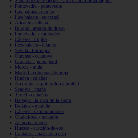
Santa-cruz-de-tenerife - san-cristóbal-de-la-laguna
Pontevedra - pontevedra
Las-palmas - mogán
Illes-balears - es-castell
Alicante - villena
Burgos - aranda-de-duero
Pontevedra - cambados
Cáceres - trujillo
Illes-balears - felanitx
Sevilla - bormujos
Ourense - celanova
Granada - pinos-genil
Murcia - mula
Madrid - colmenar-de-oreja
Huelva - calañas
A-coruña - a-pobra-do-caramiñal
Segovia - chañe
Teruel - camañas
Badajoz - la-roca-de-la-sierra
Badajoz - guareña
Cáceres - caminomorisco
Ciudad-real - malagón
Asturias - mieres
Huesca - castejón-de-sos
Cantabria - hazas-de-cesto