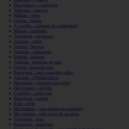
Illes-balears - capdepera
Valencia - valencia
Málaga - nerja
Girona - blanes
A-coruña - santiago-de-compostela
Málaga - marbella
Tarragona - tarragona
Asturias - gijón
Girona - figueres
Alicante - santa-pola
Madrid - leganés
Almería - roquetas-de-mar
Girona - tossa-de-mar
Barcelona - sant-cugat-del-vallès
Alicante - l39alfàs-del-pi
Barcelona - vilanova-i-la-geltrú
Illes-balears - alcúdia
Castellón - peñíscola
Barcelona - mataró
ávila - ávila
Illes-balears - sant-antoni-de-portmany
Illes-balears - sant-josep-de-sa-talaia
Tarragona - reus
Barcelona - badalona