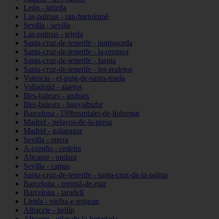
León - igüeña
Las-palmas - san-bartolomé
Sevilla - sevilla
Las-palmas - tejeda
Santa-cruz-de-tenerife - puntagorda
Santa-cruz-de-tenerife - la-orotava
Santa-cruz-de-tenerife - fasnia
Santa-cruz-de-tenerife - los-realejos
Valencia - el-puig-de-santa-maría
Valladolid - alaejos
Illes-balears - andratx
Illes-balears - banyalbufar
Barcelona - l39hospitalet-de-llobregat
Madrid - pelayos-de-la-presa
Madrid - galapagar
Sevilla - utrera
A-coruña - cedeira
Alicante - ondara
Sevilla - camas
Santa-cruz-de-tenerife - santa-cruz-de-la-palma
Barcelona - premià-de-mar
Barcelona - taradell
Lleida - vielha-e-mijaran
Albacete - hellín
Alicante - pilar-de-la-horadada