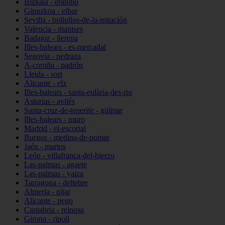
Bizkaia - erandio
Gipuzkoa - eibar
Sevilla - bollullos-de-la-mitación
Valencia - manises
Badajoz - llerena
Illes-balears - es-mercadal
Segovia - pedraza
A-coruña - padrón
Lleida - sort
Alicante - elx
Illes-balears - santa-eulària-des-riu
Asturias - avilés
Santa-cruz-de-tenerife - güímar
Illes-balears - muro
Madrid - el-escorial
Burgos - medina-de-pomar
Jaén - martos
León - villafranca-del-bierzo
Las-palmas - agaete
Las-palmas - yaiza
Tarragona - deltebre
Almería - níjar
Alicante - pego
Cantabria - reinosa
Girona - ripoll