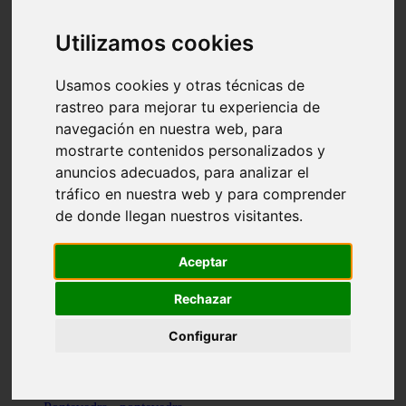
Valencia - valencia
Málaga - nerja
Utilizamos cookies
Girona - blanes
A-coruña - santiago-de-compostela
Málaga - marbella
Usamos cookies y otras técnicas de
Tarragona - tarragona
rastreo para mejorar tu experiencia de
Asturias - gijón
navegación en nuestra web, para
Girona - figueres
Alicante - santa-pola
mostrarte contenidos personalizados y
Madrid - leganés
anuncios adecuados, para analizar el
Almería - roquetas-de-mar
tráfico en nuestra web y para comprender
Girona - tossa-de-mar
Barcelona - sant-cugat-del-vallès
de donde llegan nuestros visitantes.
Alicante - l39alfàs-del-pi
Barcelona - vilanova-i-la-geltrú
Illes-balears - alcúdia
Aceptar
Castellón - peñíscola
Barcelona - mataró
Rechazar
ávila - ávila
Illes-balears - sant-antoni-de-portmany
Configurar
Illes-balears - sant-josep-de-sa-talaia
Tarragona - reus
Barcelona - badalona
Santa-cruz-de-tenerife - san-cristóbal-de-la-laguna