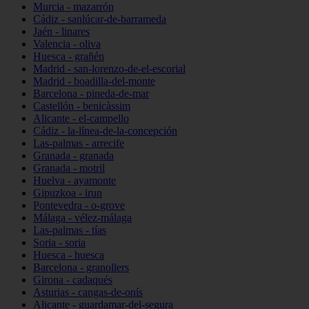
Murcia - mazarrón
Cádiz - sanlúcar-de-barrameda
Jaén - linares
Valencia - oliva
Huesca - grañén
Madrid - san-lorenzo-de-el-escorial
Madrid - boadilla-del-monte
Barcelona - pineda-de-mar
Castellón - benicàssim
Alicante - el-campello
Cádiz - la-línea-de-la-concepción
Las-palmas - arrecife
Granada - granada
Granada - motril
Huelva - ayamonte
Gipuzkoa - irun
Pontevedra - o-grove
Málaga - vélez-málaga
Las-palmas - tías
Soria - soria
Huesca - huesca
Barcelona - granollers
Girona - cadaqués
Asturias - cangas-de-onís
Alicante - guardamar-del-segura