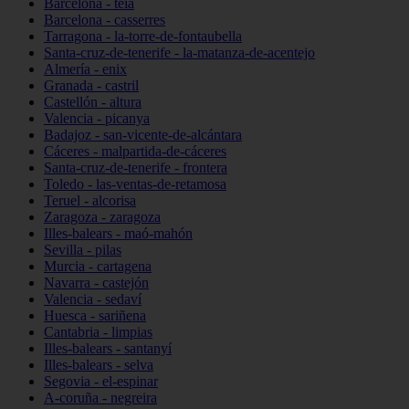
Barcelona - teià
Barcelona - casserres
Tarragona - la-torre-de-fontaubella
Santa-cruz-de-tenerife - la-matanza-de-acentejo
Almería - enix
Granada - castril
Castellón - altura
Valencia - picanya
Badajoz - san-vicente-de-alcántara
Cáceres - malpartida-de-cáceres
Santa-cruz-de-tenerife - frontera
Toledo - las-ventas-de-retamosa
Teruel - alcorisa
Zaragoza - zaragoza
Illes-balears - maó-mahón
Sevilla - pilas
Murcia - cartagena
Navarra - castejón
Valencia - sedaví
Huesca - sariñena
Cantabria - limpias
Illes-balears - santanyí
Illes-balears - selva
Segovia - el-espinar
A-coruña - negreira