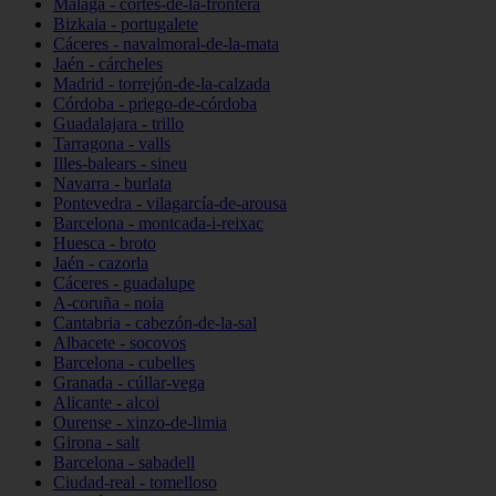
Málaga - cortes-de-la-frontera
Bizkaia - portugalete
Cáceres - navalmoral-de-la-mata
Jaén - cárcheles
Madrid - torrejón-de-la-calzada
Córdoba - priego-de-córdoba
Guadalajara - trillo
Tarragona - valls
Illes-balears - sineu
Navarra - burlata
Pontevedra - vilagarcía-de-arousa
Barcelona - montcada-i-reixac
Huesca - broto
Jaén - cazorla
Cáceres - guadalupe
A-coruña - noia
Cantabria - cabezón-de-la-sal
Albacete - socovos
Barcelona - cubelles
Granada - cúllar-vega
Alicante - alcoi
Ourense - xinzo-de-limia
Girona - salt
Barcelona - sabadell
Ciudad-real - tomelloso