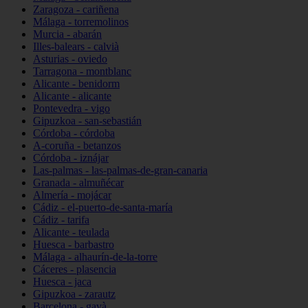
Zaragoza - cariñena
Málaga - torremolinos
Murcia - abarán
Illes-balears - calvià
Asturias - oviedo
Tarragona - montblanc
Alicante - benidorm
Alicante - alicante
Pontevedra - vigo
Gipuzkoa - san-sebastián
Córdoba - córdoba
A-coruña - betanzos
Córdoba - iznájar
Las-palmas - las-palmas-de-gran-canaria
Granada - almuñécar
Almería - mojácar
Cádiz - el-puerto-de-santa-maría
Cádiz - tarifa
Alicante - teulada
Huesca - barbastro
Málaga - alhaurín-de-la-torre
Cáceres - plasencia
Huesca - jaca
Gipuzkoa - zarautz
Barcelona - gavà