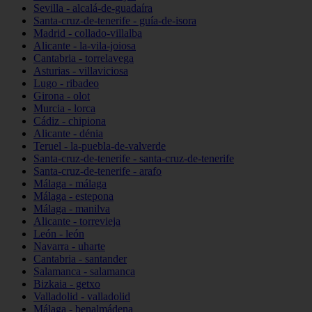
Sevilla - alcalá-de-guadaíra
Santa-cruz-de-tenerife - guía-de-isora
Madrid - collado-villalba
Alicante - la-vila-joiosa
Cantabria - torrelavega
Asturias - villaviciosa
Lugo - ribadeo
Girona - olot
Murcia - lorca
Cádiz - chipiona
Alicante - dénia
Teruel - la-puebla-de-valverde
Santa-cruz-de-tenerife - santa-cruz-de-tenerife
Santa-cruz-de-tenerife - arafo
Málaga - málaga
Málaga - estepona
Málaga - manilva
Alicante - torrevieja
León - león
Navarra - uharte
Cantabria - santander
Salamanca - salamanca
Bizkaia - getxo
Valladolid - valladolid
Málaga - benalmádena