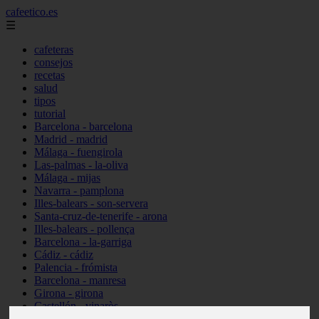
cafeetico.es
☰
cafeteras
consejos
recetas
salud
tipos
tutorial
Barcelona - barcelona
Madrid - madrid
Málaga - fuengirola
Las-palmas - la-oliva
Málaga - mijas
Navarra - pamplona
Illes-balears - son-servera
Santa-cruz-de-tenerife - arona
Illes-balears - pollença
Barcelona - la-garriga
Cádiz - cádiz
Palencia - frómista
Barcelona - manresa
Girona - girona
Castellón - vinaròs
Illes-balears - capdepera