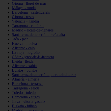
Girona - lloret-de-mar
Málaga - ronda
Barcelona - castelldefels
Girona - roses
Valencia - gandia
Tarragona - cambrils
Madrid - alcalá-de-henares
Santa-cruz-de-tenerife - breña-alta
Jaén - jaén
Huelva - huelva
Alicante - calp
La-rioja - logroño
Cádiz - jerez-de-la-frontera
Lleida - lleida
Alicante - xàbia
Burgos - burgos
Santa-cruz-de-tenerife - puerto-de-la-cruz
Almería - almería
Barcelona - terrassa
Tarragona - salou
Toledo - toledo
Barcelona - sitges
álava - vitoria-gasteiz
Bizkaia - bilbao
Madrid - tres-cantos