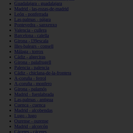
Guadalajara - guadalajara
Madrid - las-rozas-de-madrid
León - ponferrada
Las-palmas - pájara
Pontevedra - sanxenxo
Valencia - cullera
Barcelona - calella
Girona - l39escala
Illes-balears - consell
Málaga - torrox
Cádiz - algeciras
Girona - palafrugell
Palencia - palencia
Cádiz - chiclana-de-la-frontera
A-coruña - ferrol
A-coruña - monfero
Girona - palamós
Madrid - fuenlabrada
Las-palmas - antigua
Cuenca - cuenca
Madrid - alcobendas
Lugo - lugo
Ourense - ourense
Madrid - alcorcón
Cáceres - cáceres