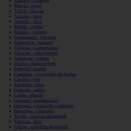
Valencia - catarroja
Murcia - lorquí
Toledo - illescas
Asturias - tineo
Almería - vícar
Melilla - melilla
Badajoz - montijo
Guadalajara - jadraque
Salamanca - guijuelo
Córdoba - hornachuelos
Albacete - villarrobledo
Tarragona - tortosa
Huelva - punta-umbría
Palencia - guardo
Cantabria - los-corrales-de-buelna
Cáceres - jerte
Zaragoza - ariza
Granada - galera
Lleida - alfarràs
Granada - guadahortuna
Ourense - o-barco-de-valdeorras
Barcelona - cardedeu
Sevilla - mairena-del-aljarafe
Valencia - llíria
Girona - sant-feliu-de-guíxols