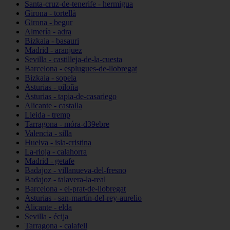
Santa-cruz-de-tenerife - hermigua
Girona - tortellà
Girona - begur
Almería - adra
Bizkaia - basauri
Madrid - aranjuez
Sevilla - castilleja-de-la-cuesta
Barcelona - esplugues-de-llobregat
Bizkaia - sopela
Asturias - piloña
Asturias - tapia-de-casariego
Alicante - castalla
Lleida - tremp
Tarragona - móra-d39ebre
Valencia - silla
Huelva - isla-cristina
La-rioja - calahorra
Madrid - getafe
Badajoz - villanueva-del-fresno
Badajoz - talavera-la-real
Barcelona - el-prat-de-llobregat
Asturias - san-martín-del-rey-aurelio
Alicante - elda
Sevilla - écija
Tarragona - calafell