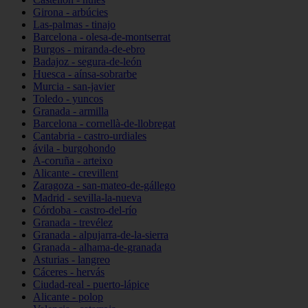
Girona - arbúcies
Las-palmas - tinajo
Barcelona - olesa-de-montserrat
Burgos - miranda-de-ebro
Badajoz - segura-de-león
Huesca - aínsa-sobrarbe
Murcia - san-javier
Toledo - yuncos
Granada - armilla
Barcelona - cornellà-de-llobregat
Cantabria - castro-urdiales
ávila - burgohondo
A-coruña - arteixo
Alicante - crevillent
Zaragoza - san-mateo-de-gállego
Madrid - sevilla-la-nueva
Córdoba - castro-del-río
Granada - trevélez
Granada - alpujarra-de-la-sierra
Granada - alhama-de-granada
Asturias - langreo
Cáceres - hervás
Ciudad-real - puerto-lápice
Alicante - polop