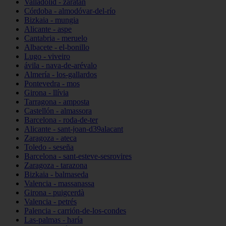
Valladolid - zaratán
Córdoba - almodóvar-del-río
Bizkaia - mungia
Alicante - aspe
Cantabria - meruelo
Albacete - el-bonillo
Lugo - viveiro
ávila - nava-de-arévalo
Almería - los-gallardos
Pontevedra - mos
Girona - llívia
Tarragona - amposta
Castellón - almassora
Barcelona - roda-de-ter
Alicante - sant-joan-d39alacant
Zaragoza - ateca
Toledo - seseña
Barcelona - sant-esteve-sesrovires
Zaragoza - tarazona
Bizkaia - balmaseda
Valencia - massanassa
Girona - puigcerdà
Valencia - petrés
Palencia - carrión-de-los-condes
Las-palmas - haría