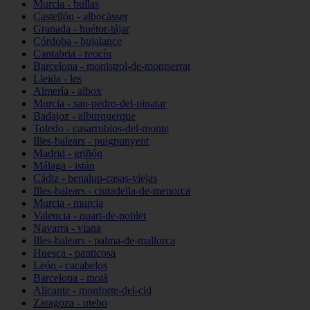
Murcia - bullas
Castellón - albocàsser
Granada - huétor-tájar
Córdoba - bujalance
Cantabria - reocín
Barcelona - monistrol-de-montserrat
Lleida - les
Almería - albox
Murcia - san-pedro-del-pinatar
Badajoz - alburquerque
Toledo - casarrubios-del-monte
Illes-balears - puigpunyent
Madrid - griñón
Málaga - istán
Cádiz - benalup-casas-viejas
Illes-balears - ciutadella-de-menorca
Murcia - murcia
Valencia - quart-de-poblet
Navarra - viana
Illes-balears - palma-de-mallorca
Huesca - panticosa
León - cacabelos
Barcelona - moià
Alicante - monforte-del-cid
Zaragoza - utebo