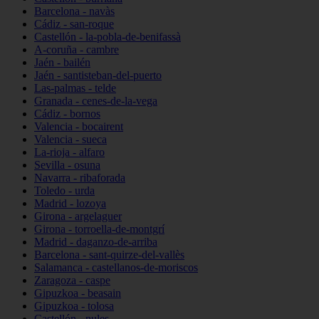
Barcelona - navàs
Cádiz - san-roque
Castellón - la-pobla-de-benifassà
A-coruña - cambre
Jaén - bailén
Jaén - santisteban-del-puerto
Las-palmas - telde
Granada - cenes-de-la-vega
Cádiz - bornos
Valencia - bocairent
Valencia - sueca
La-rioja - alfaro
Sevilla - osuna
Navarra - ribaforada
Toledo - urda
Madrid - lozoya
Girona - argelaguer
Girona - torroella-de-montgrí
Madrid - daganzo-de-arriba
Barcelona - sant-quirze-del-vallès
Salamanca - castellanos-de-moriscos
Zaragoza - caspe
Gipuzkoa - beasain
Gipuzkoa - tolosa
Castellón - nules