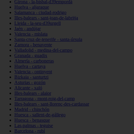
Girona - la-bisbal-d39empordà
Huelva - aljaraque
Salamanca - ciudad-rodrigo
Illes-balears - sant-joan-de-labritja
Lleida - la-seu-d39urgell
Jaén - andújar
Valencia - mislata
Santa-cruz-de-tenerife - santa-úrsula
Zamora - benavente
Valladolid - medina-del-campo
Granada - guadix
Almería - carboneras
Huelva - cartaya
Valencia - ontinyent
Bizkaia - santurtzi
Asturias - gozón
Alicante - xaló
Illes-balears - alaior
Tarragona - mont-roig-del-camp
Illes-balears - sant-llorenç-des-cardassar
Madrid - chinchón
Huesca - sallent-de-gállego
Huesca - benasque
Las-palmas - teguise
Barcelona - rubí