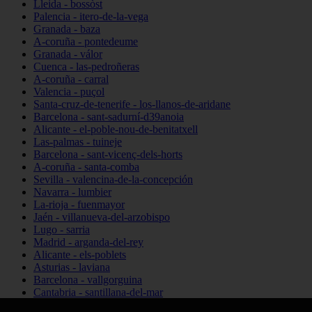
Lleida - bossòst
Palencia - itero-de-la-vega
Granada - baza
A-coruña - pontedeume
Granada - válor
Cuenca - las-pedroñeras
A-coruña - carral
Valencia - puçol
Santa-cruz-de-tenerife - los-llanos-de-aridane
Barcelona - sant-sadurní-d39anoia
Alicante - el-poble-nou-de-benitatxell
Las-palmas - tuineje
Barcelona - sant-vicenç-dels-horts
A-coruña - santa-comba
Sevilla - valencina-de-la-concepción
Navarra - lumbier
La-rioja - fuenmayor
Jaén - villanueva-del-arzobispo
Lugo - sarria
Madrid - arganda-del-rey
Alicante - els-poblets
Asturias - laviana
Barcelona - vallgorguina
Cantabria - santillana-del-mar
Zamora - santa-maría-de-la-vega