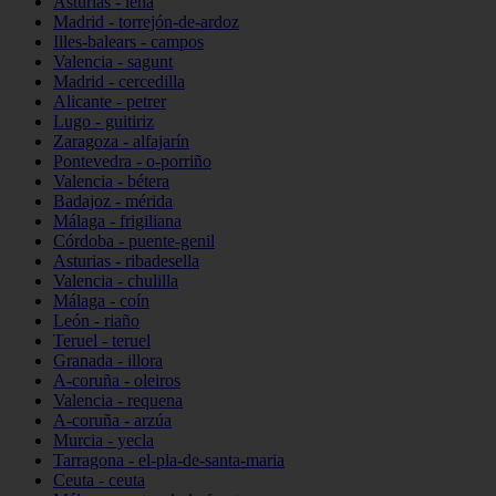
Asturias - lena
Madrid - torrejón-de-ardoz
Illes-balears - campos
Valencia - sagunt
Madrid - cercedilla
Alicante - petrer
Lugo - guitiriz
Zaragoza - alfajarín
Pontevedra - o-porriño
Valencia - bétera
Badajoz - mérida
Málaga - frigiliana
Córdoba - puente-genil
Asturias - ribadesella
Valencia - chulilla
Málaga - coín
León - riaño
Teruel - teruel
Granada - illora
A-coruña - oleiros
Valencia - requena
A-coruña - arzúa
Murcia - yecla
Tarragona - el-pla-de-santa-maria
Ceuta - ceuta