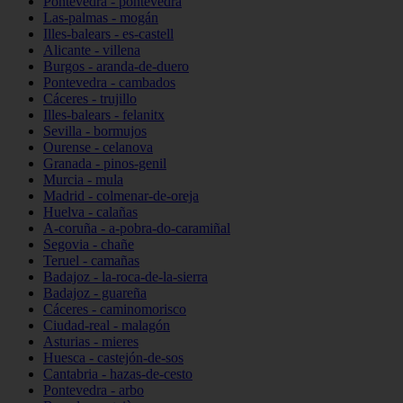
Pontevedra - pontevedra
Las-palmas - mogán
Illes-balears - es-castell
Alicante - villena
Burgos - aranda-de-duero
Pontevedra - cambados
Cáceres - trujillo
Illes-balears - felanitx
Sevilla - bormujos
Ourense - celanova
Granada - pinos-genil
Murcia - mula
Madrid - colmenar-de-oreja
Huelva - calañas
A-coruña - a-pobra-do-caramiñal
Segovia - chañe
Teruel - camañas
Badajoz - la-roca-de-la-sierra
Badajoz - guareña
Cáceres - caminomorisco
Ciudad-real - malagón
Asturias - mieres
Huesca - castejón-de-sos
Cantabria - hazas-de-cesto
Pontevedra - arbo