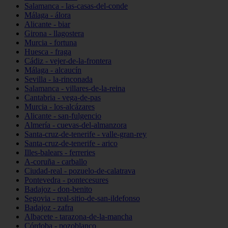
Salamanca - las-casas-del-conde
Málaga - álora
Alicante - biar
Girona - llagostera
Murcia - fortuna
Huesca - fraga
Cádiz - vejer-de-la-frontera
Málaga - alcaucín
Sevilla - la-rinconada
Salamanca - villares-de-la-reina
Cantabria - vega-de-pas
Murcia - los-alcázares
Alicante - san-fulgencio
Almería - cuevas-del-almanzora
Santa-cruz-de-tenerife - valle-gran-rey
Santa-cruz-de-tenerife - arico
Illes-balears - ferreries
A-coruña - carballo
Ciudad-real - pozuelo-de-calatrava
Pontevedra - pontecesures
Badajoz - don-benito
Segovia - real-sitio-de-san-ildefonso
Badajoz - zafra
Albacete - tarazona-de-la-mancha
Córdoba - pozoblanco