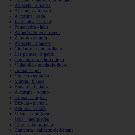
Albacete - almansa
Alicante - almoradí
A-coruña - sada
Jaén - alcalá-la-real
Pontevedra - lalín
Almería - huércal-overa
Zamora - zamora
Albacete - albacete
Ciudad-real - puertollano
Las-palmas - ingenio
Cantabria - medio-cudeyo
Valladolid - tudela-de-duero
Granada - jun
Cuenca - tarancón
Murcia - blanca
Badajoz - badajoz
A-coruña - o-pino
Granada - órgiva
Bizkaia - plentzia
Asturias - valdés
Valencia - burjassot
ávila - piedralaves
Girona - la-jonquera
Cantabria - cabezón-de-liébana