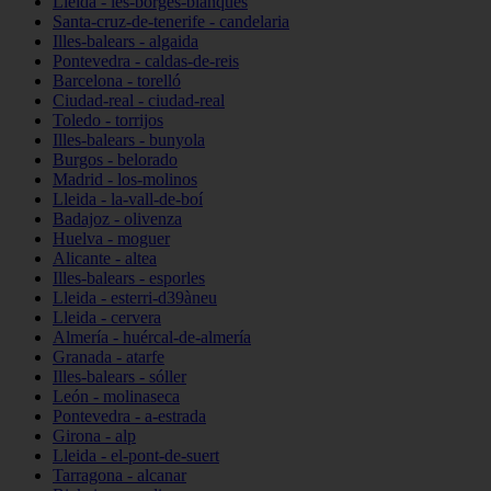
Lleida - les-borges-blanques
Santa-cruz-de-tenerife - candelaria
Illes-balears - algaida
Pontevedra - caldas-de-reis
Barcelona - torelló
Ciudad-real - ciudad-real
Toledo - torrijos
Illes-balears - bunyola
Burgos - belorado
Madrid - los-molinos
Lleida - la-vall-de-boí
Badajoz - olivenza
Huelva - moguer
Alicante - altea
Illes-balears - esporles
Lleida - esterri-d39àneu
Lleida - cervera
Almería - huércal-de-almería
Granada - atarfe
Illes-balears - sóller
León - molinaseca
Pontevedra - a-estrada
Girona - alp
Lleida - el-pont-de-suert
Tarragona - alcanar