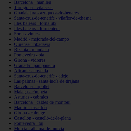
Barcelona - manlleu
Tarragona - vila-seca
Guadalajara - azuqueca-de-henares
Santa-cruz-de-tenerife - vilaflor-de-chasna
Illes-balears - fornalutx
Illes-balears - formentera
Soria - vinuesa
Madrid - mejorada-del-campo
Ourense - ribadavia
Bizkaia - mundaka
Pontevedra - oia
Girona - vidreres
Granada - pampaneira
Alicante - novelda
Santa-cruz-de-tenerife - adeje
Las-palmas - santa-lucía-de-tirajana
Barcelona - ripollet
Málaga - cómpeta
Asturias - cabrales
Barcelona - caldes-de-montbui
Madrid - rascafría
Girona - calonge
Castellón - castelló-de-la-plana
Pontevedra - tui
Murcia - alhama-de-murcia