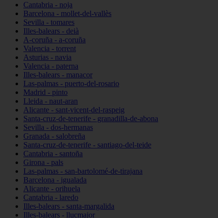
Cantabria - noja
Barcelona - mollet-del-vallès
Sevilla - tomares
Illes-balears - deià
A-coruña - a-coruña
Valencia - torrent
Asturias - navia
Valencia - paterna
Illes-balears - manacor
Las-palmas - puerto-del-rosario
Madrid - pinto
Lleida - naut-aran
Alicante - sant-vicent-del-raspeig
Santa-cruz-de-tenerife - granadilla-de-abona
Sevilla - dos-hermanas
Granada - salobreña
Santa-cruz-de-tenerife - santiago-del-teide
Cantabria - santoña
Girona - pals
Las-palmas - san-bartolomé-de-tirajana
Barcelona - igualada
Alicante - orihuela
Cantabria - laredo
Illes-balears - santa-margalida
Illes-balears - llucmajor