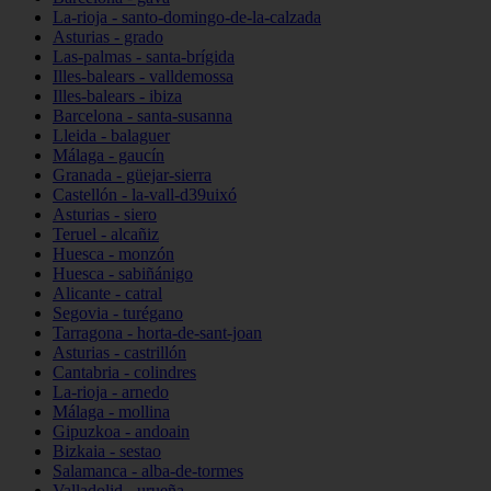
La-rioja - santo-domingo-de-la-calzada
Asturias - grado
Las-palmas - santa-brígida
Illes-balears - valldemossa
Illes-balears - ibiza
Barcelona - santa-susanna
Lleida - balaguer
Málaga - gaucín
Granada - güejar-sierra
Castellón - la-vall-d39uixó
Asturias - siero
Teruel - alcañiz
Huesca - monzón
Huesca - sabiñánigo
Alicante - catral
Segovia - turégano
Tarragona - horta-de-sant-joan
Asturias - castrillón
Cantabria - colindres
La-rioja - arnedo
Málaga - mollina
Gipuzkoa - andoain
Bizkaia - sestao
Salamanca - alba-de-tormes
Valladolid - urueña