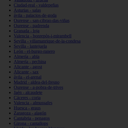
Ciudad-real - valdepeñas
Asturias - salas
ávila - palacios-de-goda
Ourense - san-cibrao-das-viñas
Ourense - padrenda
Granada - loja
Valencia - bonrepòs-i-mirambell
Sevilla - villamanrique-de-la-condesa
Sevilla - lantejuela
León - el-burgo-ranero
Almería - abla
Almería - pechina
Alicante - agost
Alicante - sax
ávila - el-arenal
Madrid - aldea-del-fresno
Ourense - a-pobra-de-trives
Jaén - alcaudete
Cáceres - coria
Valencia - almussafes
Huesca - graus
Zaragoza - alagón
Cantabria - penagos
Girona - cantallops