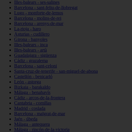
Illes-balears - ses-salines
Barcelona - sant-feliu-de-llobregat
Lugo - monforte-de-lemos
Barcelona - molins-de-rei
Barcelona - arenys-de-mar
La-rioja - haro
Asturias - cudillero
Girona - banyoles
Illes-balears - inca
Illes-balears - artà
Guadalajara - sigüenza
Cádiz - grazalema
Barcelona - sant-celoni
Santa-cruz-de-tenerife - san-miguel-de-abona
Castellón - benicarló
León - astorga
Bizkaia - barakaldo
Málaga - benahavís
Cádiz - arcos-de-la-frontera
Cantabria - comillas
Madrid - coslada
Barcelona - malgrat-de-mar
Jaén - úbeda
Málaga - antequera
Málaga - rincón-de-la-victoria