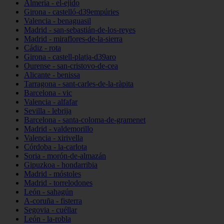
Almería - el-ejido
Girona - castelló-d39empúries
Valencia - benaguasil
Madrid - san-sebastián-de-los-reyes
Madrid - miraflores-de-la-sierra
Cádiz - rota
Girona - castell-platja-d39aro
Ourense - san-cristovo-de-cea
Alicante - benissa
Tarragona - sant-carles-de-la-ràpita
Barcelona - vic
Valencia - alfafar
Sevilla - lebrija
Barcelona - santa-coloma-de-gramenet
Madrid - valdemorillo
Valencia - xirivella
Córdoba - la-carlota
Soria - morón-de-almazán
Gipuzkoa - hondarribia
Madrid - móstoles
Madrid - torrelodones
León - sahagún
A-coruña - fisterra
Segovia - cuéllar
León - la-robla