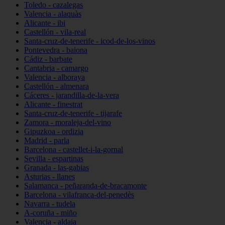
Toledo - cazalegas
Valencia - alaquàs
Alicante - ibi
Castellón - vila-real
Santa-cruz-de-tenerife - icod-de-los-vinos
Pontevedra - baiona
Cádiz - barbate
Cantabria - camargo
Valencia - alboraya
Castellón - almenara
Cáceres - jarandilla-de-la-vera
Alicante - finestrat
Santa-cruz-de-tenerife - tijarafe
Zamora - moraleja-del-vino
Gipuzkoa - ordizia
Madrid - parla
Barcelona - castellet-i-la-gornal
Sevilla - espartinas
Granada - las-gabias
Asturias - llanes
Salamanca - peñaranda-de-bracamonte
Barcelona - vilafranca-del-penedès
Navarra - tudela
A-coruña - miño
Valencia - aldaia