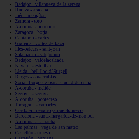
Badajoz - villanueva-de-la-serena
Huelva - aracena
Jaén - mengíbar
Zamora - toro
A-coruña - boimorto
Zaragoza - borja
Cantabria - cartes
Granada - cortes-de-baza
Illes-balears - sant-joan
Salamanca - vitigudino
Badajoz - valdelacalzada
Navarra - esteribar
Lleida - bell-lloc-d39urgell
Burgos - covarrubias
Soria - burgo-de-osma-ciudad-de-osma
A-coruña - melide
Segovia - segovia
A-coruña - ponteceso
Tarragona - camarles
Córdoba - peñarroya-pueblonuevo
Barcelona - santa-margarida-de-montbui
A-coruña - a-laracha
Las-palmas - vega-de-san-mateo
Castellón - orpesa
Castellón - burriana