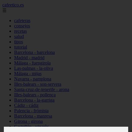
cafeetico.es
☰
cafeteras
consejos
recetas
salud
tipos
tutorial
Barcelona - barcelona
Madrid - madrid
Málaga - fuengirola
Las-palmas - la-oliva
Málaga - mijas
Navarra - pamplona
Illes-balears - son-servera
Santa-cruz-de-tenerife - arona
Illes-balears - pollença
Barcelona - la-garriga
Cádiz - cádiz
Palencia - frómista
Barcelona - manresa
Girona - girona
Castellón - vinaròs
Illes-balears - capdepera