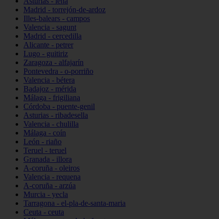
Asturias - lena
Madrid - torrejón-de-ardoz
Illes-balears - campos
Valencia - sagunt
Madrid - cercedilla
Alicante - petrer
Lugo - guitiriz
Zaragoza - alfajarín
Pontevedra - o-porriño
Valencia - bétera
Badajoz - mérida
Málaga - frigiliana
Córdoba - puente-genil
Asturias - ribadesella
Valencia - chulilla
Málaga - coín
León - riaño
Teruel - teruel
Granada - illora
A-coruña - oleiros
Valencia - requena
A-coruña - arzúa
Murcia - yecla
Tarragona - el-pla-de-santa-maria
Ceuta - ceuta