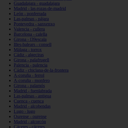
Guadalajara - guadalajara
Madrid - las-rozas-de-madrid
León - ponferrada
Las-palmas - pájara
Pontevedra - sanxenxo
Valencia - cullera
Barcelona - calella
Girona - l39escala
Illes-balears - consell
Málaga - torrox
Cádiz - algeciras
Girona - palafrugell
Palencia - palencia
Cádiz - chiclana-de-la-frontera
A-coruña - ferrol
A-coruña - monfero
Girona - palamós
Madrid - fuenlabrada
Las-palmas - antigua
Cuenca - cuenca
Madrid - alcobendas
Lugo - lugo
Ourense - ourense
Madrid - alcorcón
Cáceres - cáceres