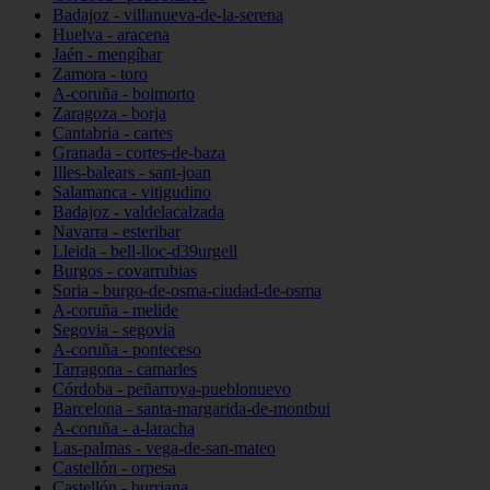
Badajoz - villanueva-de-la-serena
Huelva - aracena
Jaén - mengíbar
Zamora - toro
A-coruña - boimorto
Zaragoza - borja
Cantabria - cartes
Granada - cortes-de-baza
Illes-balears - sant-joan
Salamanca - vitigudino
Badajoz - valdelacalzada
Navarra - esteribar
Lleida - bell-lloc-d39urgell
Burgos - covarrubias
Soria - burgo-de-osma-ciudad-de-osma
A-coruña - melide
Segovia - segovia
A-coruña - ponteceso
Tarragona - camarles
Córdoba - peñarroya-pueblonuevo
Barcelona - santa-margarida-de-montbui
A-coruña - a-laracha
Las-palmas - vega-de-san-mateo
Castellón - orpesa
Castellón - burriana