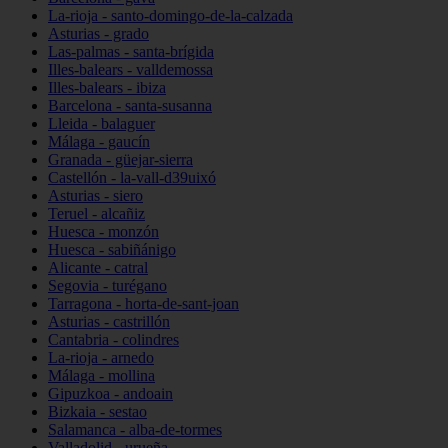
La-rioja - santo-domingo-de-la-calzada
Asturias - grado
Las-palmas - santa-brígida
Illes-balears - valldemossa
Illes-balears - ibiza
Barcelona - santa-susanna
Lleida - balaguer
Málaga - gaucín
Granada - güejar-sierra
Castellón - la-vall-d39uixó
Asturias - siero
Teruel - alcañiz
Huesca - monzón
Huesca - sabiñánigo
Alicante - catral
Segovia - turégano
Tarragona - horta-de-sant-joan
Asturias - castrillón
Cantabria - colindres
La-rioja - arnedo
Málaga - mollina
Gipuzkoa - andoain
Bizkaia - sestao
Salamanca - alba-de-tormes
Valladolid - urueña