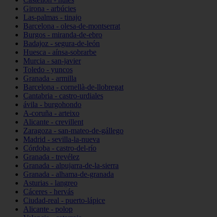
Girona - arbúcies
Las-palmas - tinajo
Barcelona - olesa-de-montserrat
Burgos - miranda-de-ebro
Badajoz - segura-de-león
Huesca - aínsa-sobrarbe
Murcia - san-javier
Toledo - yuncos
Granada - armilla
Barcelona - cornellà-de-llobregat
Cantabria - castro-urdiales
ávila - burgohondo
A-coruña - arteixo
Alicante - crevillent
Zaragoza - san-mateo-de-gállego
Madrid - sevilla-la-nueva
Córdoba - castro-del-río
Granada - trevélez
Granada - alpujarra-de-la-sierra
Granada - alhama-de-granada
Asturias - langreo
Cáceres - hervás
Ciudad-real - puerto-lápice
Alicante - polop