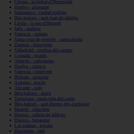
Girona - la-bisbal-d39empordà
Huelva - aljaraque
Salamanca - ciudad-rodrigo
Illes-balears - sant-joan-de-labritja
Lleida - la-seu-d39urgell
Jaén - andújar
Valencia - mislata
Santa-cruz-de-tenerife - santa-úrsula
Zamora - benavente
Valladolid - medina-del-campo
Granada - guadix
Almería - carboneras
Huelva - cartaya
Valencia - ontinyent
Bizkaia - santurtzi
Asturias - gozón
Alicante - xaló
Illes-balears - alaior
Tarragona - mont-roig-del-camp
Illes-balears - sant-llorenç-des-cardassar
Madrid - chinchón
Huesca - sallent-de-gállego
Huesca - benasque
Las-palmas - teguise
Barcelona - rubí