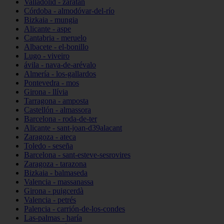
Valladolid - zaratán
Córdoba - almodóvar-del-río
Bizkaia - mungia
Alicante - aspe
Cantabria - meruelo
Albacete - el-bonillo
Lugo - viveiro
ávila - nava-de-arévalo
Almería - los-gallardos
Pontevedra - mos
Girona - llívia
Tarragona - amposta
Castellón - almassora
Barcelona - roda-de-ter
Alicante - sant-joan-d39alacant
Zaragoza - ateca
Toledo - seseña
Barcelona - sant-esteve-sesrovires
Zaragoza - tarazona
Bizkaia - balmaseda
Valencia - massanassa
Girona - puigcerdà
Valencia - petrés
Palencia - carrión-de-los-condes
Las-palmas - haría