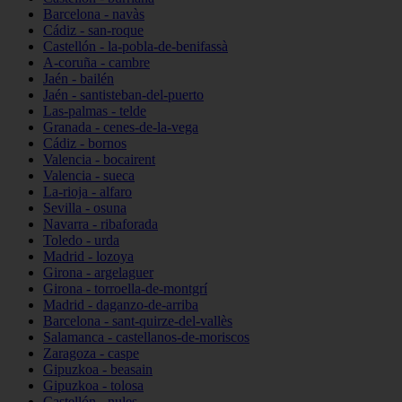
Barcelona - navàs
Cádiz - san-roque
Castellón - la-pobla-de-benifassà
A-coruña - cambre
Jaén - bailén
Jaén - santisteban-del-puerto
Las-palmas - telde
Granada - cenes-de-la-vega
Cádiz - bornos
Valencia - bocairent
Valencia - sueca
La-rioja - alfaro
Sevilla - osuna
Navarra - ribaforada
Toledo - urda
Madrid - lozoya
Girona - argelaguer
Girona - torroella-de-montgrí
Madrid - daganzo-de-arriba
Barcelona - sant-quirze-del-vallès
Salamanca - castellanos-de-moriscos
Zaragoza - caspe
Gipuzkoa - beasain
Gipuzkoa - tolosa
Castellón - nules