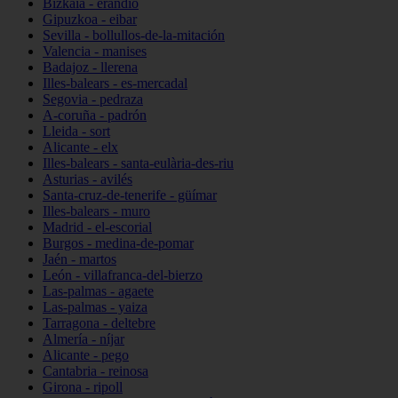
Bizkaia - erandio
Gipuzkoa - eibar
Sevilla - bollullos-de-la-mitación
Valencia - manises
Badajoz - llerena
Illes-balears - es-mercadal
Segovia - pedraza
A-coruña - padrón
Lleida - sort
Alicante - elx
Illes-balears - santa-eulària-des-riu
Asturias - avilés
Santa-cruz-de-tenerife - güímar
Illes-balears - muro
Madrid - el-escorial
Burgos - medina-de-pomar
Jaén - martos
León - villafranca-del-bierzo
Las-palmas - agaete
Las-palmas - yaiza
Tarragona - deltebre
Almería - níjar
Alicante - pego
Cantabria - reinosa
Girona - ripoll