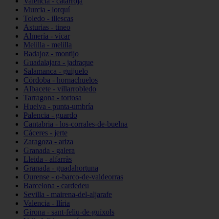
Valencia - catarroja
Murcia - lorquí
Toledo - illescas
Asturias - tineo
Almería - vícar
Melilla - melilla
Badajoz - montijo
Guadalajara - jadraque
Salamanca - guijuelo
Córdoba - hornachuelos
Albacete - villarrobledo
Tarragona - tortosa
Huelva - punta-umbría
Palencia - guardo
Cantabria - los-corrales-de-buelna
Cáceres - jerte
Zaragoza - ariza
Granada - galera
Lleida - alfarràs
Granada - guadahortuna
Ourense - o-barco-de-valdeorras
Barcelona - cardedeu
Sevilla - mairena-del-aljarafe
Valencia - llíria
Girona - sant-feliu-de-guíxols