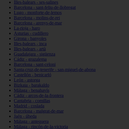
Illes-balears - ses-salines
Barcelona - sant-feliu-de-llobregat
Lugo - monforte-de-lemos
Barcelona - molins-de-rei
Barcelona - arenys-de-mar
La-rioja - haro
Asturias - cudillero
Girona - banyoles
Illes-balears - inca
Illes-balears - artà
Guadalajara - sigüenza
Cádiz - grazalema
Barcelona - sant-celoni
Santa-cruz-de-tenerife - san-miguel-de-abona
Castellón - benicarló
León - astorga
Bizkaia - barakaldo
Málaga - benahavís
Cádiz - arcos-de-la-frontera
Cantabria - comillas
Madrid - coslada
Barcelona - malgrat-de-mar
Jaén - úbeda
Málaga - antequera
Málaga - rincón-de-la-victoria