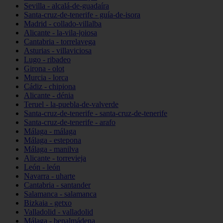
Sevilla - alcalá-de-guadaíra
Santa-cruz-de-tenerife - guía-de-isora
Madrid - collado-villalba
Alicante - la-vila-joiosa
Cantabria - torrelavega
Asturias - villaviciosa
Lugo - ribadeo
Girona - olot
Murcia - lorca
Cádiz - chipiona
Alicante - dénia
Teruel - la-puebla-de-valverde
Santa-cruz-de-tenerife - santa-cruz-de-tenerife
Santa-cruz-de-tenerife - arafo
Málaga - málaga
Málaga - estepona
Málaga - manilva
Alicante - torrevieja
León - león
Navarra - uharte
Cantabria - santander
Salamanca - salamanca
Bizkaia - getxo
Valladolid - valladolid
Málaga - benalmádena