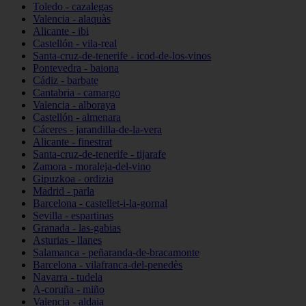
Toledo - cazalegas
Valencia - alaquàs
Alicante - ibi
Castellón - vila-real
Santa-cruz-de-tenerife - icod-de-los-vinos
Pontevedra - baiona
Cádiz - barbate
Cantabria - camargo
Valencia - alboraya
Castellón - almenara
Cáceres - jarandilla-de-la-vera
Alicante - finestrat
Santa-cruz-de-tenerife - tijarafe
Zamora - moraleja-del-vino
Gipuzkoa - ordizia
Madrid - parla
Barcelona - castellet-i-la-gornal
Sevilla - espartinas
Granada - las-gabias
Asturias - llanes
Salamanca - peñaranda-de-bracamonte
Barcelona - vilafranca-del-penedès
Navarra - tudela
A-coruña - miño
Valencia - aldaia