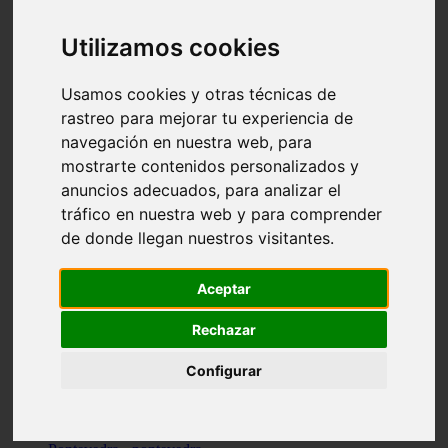
Valencia - valencia
Málaga - nerja
Utilizamos cookies
Girona - blanes
A-coruña - santiago-de-compostela
Málaga - marbella
Usamos cookies y otras técnicas de
Tarragona - tarragona
rastreo para mejorar tu experiencia de
Asturias - gijón
navegación en nuestra web, para
Girona - figueres
Alicante - santa-pola
mostrarte contenidos personalizados y
Madrid - leganés
anuncios adecuados, para analizar el
Almería - roquetas-de-mar
tráfico en nuestra web y para comprender
Girona - tossa-de-mar
Barcelona - sant-cugat-del-vallès
de donde llegan nuestros visitantes.
Alicante - l39alfàs-del-pi
Barcelona - vilanova-i-la-geltrú
Illes-balears - alcúdia
Aceptar
Castellón - peñíscola
Barcelona - mataró
Rechazar
ávila - ávila
Illes-balears - sant-antoni-de-portmany
Configurar
Illes-balears - sant-josep-de-sa-talaia
Tarragona - reus
Barcelona - badalona
Santa-cruz-de-tenerife - san-cristóbal-de-la-laguna