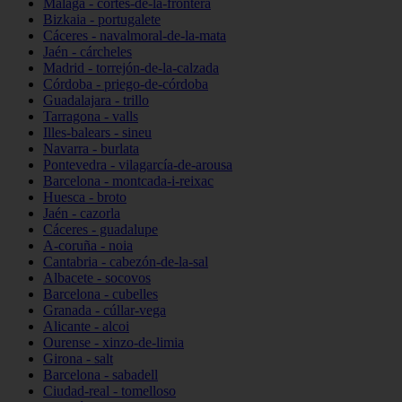
Málaga - cortes-de-la-frontera
Bizkaia - portugalete
Cáceres - navalmoral-de-la-mata
Jaén - cárcheles
Madrid - torrejón-de-la-calzada
Córdoba - priego-de-córdoba
Guadalajara - trillo
Tarragona - valls
Illes-balears - sineu
Navarra - burlata
Pontevedra - vilagarcía-de-arousa
Barcelona - montcada-i-reixac
Huesca - broto
Jaén - cazorla
Cáceres - guadalupe
A-coruña - noia
Cantabria - cabezón-de-la-sal
Albacete - socovos
Barcelona - cubelles
Granada - cúllar-vega
Alicante - alcoi
Ourense - xinzo-de-limia
Girona - salt
Barcelona - sabadell
Ciudad-real - tomelloso