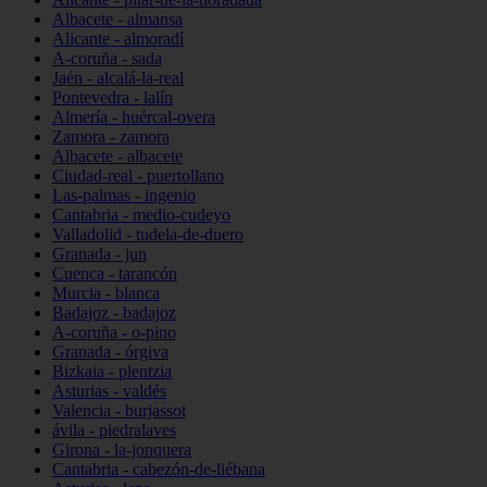
Albacete - almansa
Alicante - almoradí
A-coruña - sada
Jaén - alcalá-la-real
Pontevedra - lalín
Almería - huércal-overa
Zamora - zamora
Albacete - albacete
Ciudad-real - puertollano
Las-palmas - ingenio
Cantabria - medio-cudeyo
Valladolid - tudela-de-duero
Granada - jun
Cuenca - tarancón
Murcia - blanca
Badajoz - badajoz
A-coruña - o-pino
Granada - órgiva
Bizkaia - plentzia
Asturias - valdés
Valencia - burjassot
ávila - piedralaves
Girona - la-jonquera
Cantabria - cabezón-de-liébana