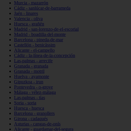
Murcia - mazarrón
Cádiz - sanlúcar-de-barrameda
Jaén - linares
Valencia - oliva
Huesca - grañén
Madrid - san-lorenzo-de-el-escorial
Madrid - boadilla-del-monte
Barcelona - pineda-de-mar
Castellón - benicàssim
Alicante - el-campello
Cádiz - la-línea-de-la-concepción
Las-palmas - arrecife
Granada - granada
Granada - motril
Huelva - ayamonte
Gipuzkoa - irun
Pontevedra - o-grove
Málaga - vélez-málaga
Las-palmas - tías
Soria - soria
Huesca - huesca
Barcelona - granollers
Girona - cadaqués
Asturias - cangas-de-onís
Alicante - guardamar-del-segura