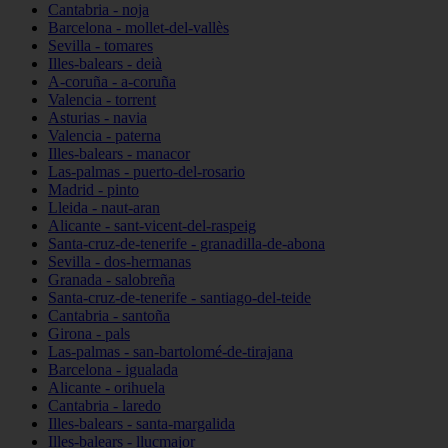
Cantabria - noja
Barcelona - mollet-del-vallès
Sevilla - tomares
Illes-balears - deià
A-coruña - a-coruña
Valencia - torrent
Asturias - navia
Valencia - paterna
Illes-balears - manacor
Las-palmas - puerto-del-rosario
Madrid - pinto
Lleida - naut-aran
Alicante - sant-vicent-del-raspeig
Santa-cruz-de-tenerife - granadilla-de-abona
Sevilla - dos-hermanas
Granada - salobreña
Santa-cruz-de-tenerife - santiago-del-teide
Cantabria - santoña
Girona - pals
Las-palmas - san-bartolomé-de-tirajana
Barcelona - igualada
Alicante - orihuela
Cantabria - laredo
Illes-balears - santa-margalida
Illes-balears - llucmajor