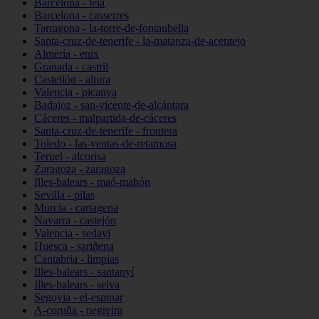
Barcelona - teià
Barcelona - casserres
Tarragona - la-torre-de-fontaubella
Santa-cruz-de-tenerife - la-matanza-de-acentejo
Almería - enix
Granada - castril
Castellón - altura
Valencia - picanya
Badajoz - san-vicente-de-alcántara
Cáceres - malpartida-de-cáceres
Santa-cruz-de-tenerife - frontera
Toledo - las-ventas-de-retamosa
Teruel - alcorisa
Zaragoza - zaragoza
Illes-balears - maó-mahón
Sevilla - pilas
Murcia - cartagena
Navarra - castejón
Valencia - sedaví
Huesca - sariñena
Cantabria - limpias
Illes-balears - santanyí
Illes-balears - selva
Segovia - el-espinar
A-coruña - negreira