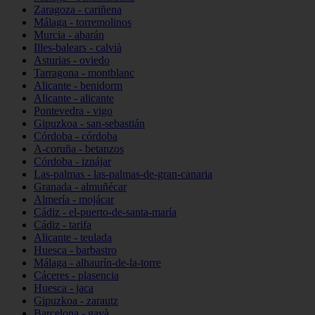
Zaragoza - cariñena
Málaga - torremolinos
Murcia - abarán
Illes-balears - calvià
Asturias - oviedo
Tarragona - montblanc
Alicante - benidorm
Alicante - alicante
Pontevedra - vigo
Gipuzkoa - san-sebastián
Córdoba - córdoba
A-coruña - betanzos
Córdoba - iznájar
Las-palmas - las-palmas-de-gran-canaria
Granada - almuñécar
Almería - mojácar
Cádiz - el-puerto-de-santa-maría
Cádiz - tarifa
Alicante - teulada
Huesca - barbastro
Málaga - alhaurín-de-la-torre
Cáceres - plasencia
Huesca - jaca
Gipuzkoa - zarautz
Barcelona - gavà