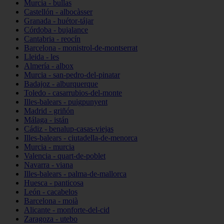
Murcia - bullas
Castellón - albocàsser
Granada - huétor-tájar
Córdoba - bujalance
Cantabria - reocín
Barcelona - monistrol-de-montserrat
Lleida - les
Almería - albox
Murcia - san-pedro-del-pinatar
Badajoz - alburquerque
Toledo - casarrubios-del-monte
Illes-balears - puigpunyent
Madrid - griñón
Málaga - istán
Cádiz - benalup-casas-viejas
Illes-balears - ciutadella-de-menorca
Murcia - murcia
Valencia - quart-de-poblet
Navarra - viana
Illes-balears - palma-de-mallorca
Huesca - panticosa
León - cacabelos
Barcelona - moià
Alicante - monforte-del-cid
Zaragoza - utebo