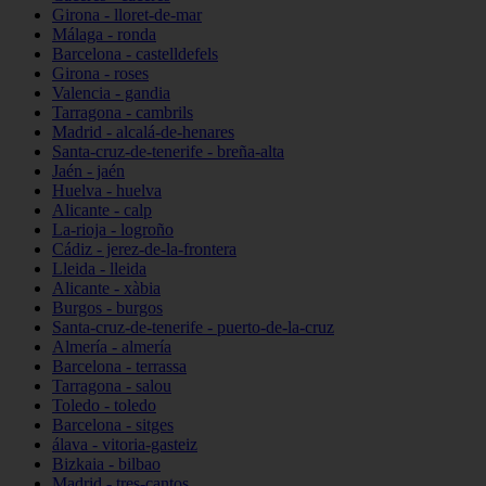
Girona - lloret-de-mar
Málaga - ronda
Barcelona - castelldefels
Girona - roses
Valencia - gandia
Tarragona - cambrils
Madrid - alcalá-de-henares
Santa-cruz-de-tenerife - breña-alta
Jaén - jaén
Huelva - huelva
Alicante - calp
La-rioja - logroño
Cádiz - jerez-de-la-frontera
Lleida - lleida
Alicante - xàbia
Burgos - burgos
Santa-cruz-de-tenerife - puerto-de-la-cruz
Almería - almería
Barcelona - terrassa
Tarragona - salou
Toledo - toledo
Barcelona - sitges
álava - vitoria-gasteiz
Bizkaia - bilbao
Madrid - tres-cantos