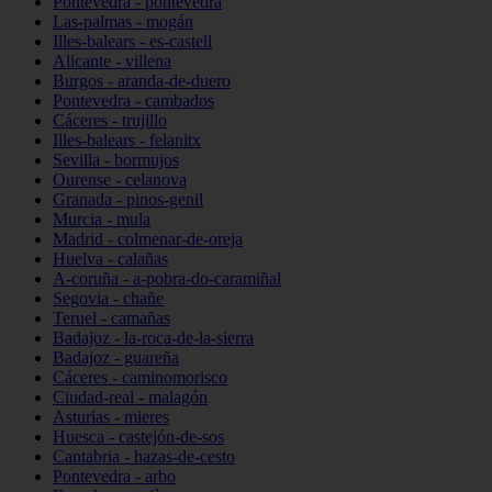
Pontevedra - pontevedra
Las-palmas - mogán
Illes-balears - es-castell
Alicante - villena
Burgos - aranda-de-duero
Pontevedra - cambados
Cáceres - trujillo
Illes-balears - felanitx
Sevilla - bormujos
Ourense - celanova
Granada - pinos-genil
Murcia - mula
Madrid - colmenar-de-oreja
Huelva - calañas
A-coruña - a-pobra-do-caramiñal
Segovia - chañe
Teruel - camañas
Badajoz - la-roca-de-la-sierra
Badajoz - guareña
Cáceres - caminomorisco
Ciudad-real - malagón
Asturias - mieres
Huesca - castejón-de-sos
Cantabria - hazas-de-cesto
Pontevedra - arbo