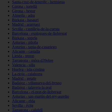
Santa-cruz-de-tenerife - hermigua
Girona - tortellà
Girona - begur
Almería - adra
Bizkaia - basauri
Madrid - aranjuez
Sevilla - castilleja-de-la-cuesta
Barcelona - esplugues-de-llobregat
Bizkaia - sopela
Asturias - piloña
Asturias - tapia-de-casariego
Alicante - castalla
Lleida - tremp
Tarragona - móra-d39ebre
Valencia - silla
Huelva - isla-cristina
La-rioja - calahorra
Madrid - getafe
Badajoz - villanueva-del-fresno
Badajoz - talavera-la-real
Barcelona - el-prat-de-llobregat
Asturias - san-martín-del-rey-aurelio
Alicante - elda
Sevilla - écija
Tarragona - calafell