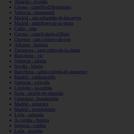
Almería - el-ejido
Girona - castelló-d39empúries
Valencia - benaguasil
Madrid - san-sebastián-de-los-reyes
Madrid - miraflores-de-la-sierra
Cádiz - rota
Girona - castell-platja-d39aro
Ourense - san-cristovo-de-cea
Alicante - benissa
Tarragona - sant-carles-de-la-ràpita
Barcelona - vic
Valencia - alfafar
Sevilla - lebrija
Barcelona - santa-coloma-de-gramenet
Madrid - valdemorillo
Valencia - xirivella
Córdoba - la-carlota
Soria - morón-de-almazán
Gipuzkoa - hondarribia
Madrid - móstoles
Madrid - torrelodones
León - sahagún
A-coruña - fisterra
Segovia - cuéllar
León - la-robla