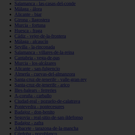
Salamanca - las-casas-del-conde
Málaga - álora
Alicante - biar
Girona - llagostera
Murcia - fortuna
Huesca - fraga
Cádiz - vejer-de-la-frontera
Málaga - alcaucín
Sevilla - la-rinconada
Salamanca - villares-de-la-reina
Cantabria - vega-de-pas
Murcia - los-alcázares
Alicante - san-fulgencio
Almería - cuevas-del-almanzora
Santa-cruz-de-tenerife - valle-gran-rey
Santa-cruz-de-tenerife - arico
Illes-balears - ferreries
A-coruña - carballo
Ciudad-real - pozuelo-de-calatrava
Pontevedra - pontecesures
Badajoz - don-benito
Segovia - real-sitio-de-san-ildefonso
Badajoz - zafra
Albacete - tarazona-de-la-mancha
Córdoba - pozoblanco