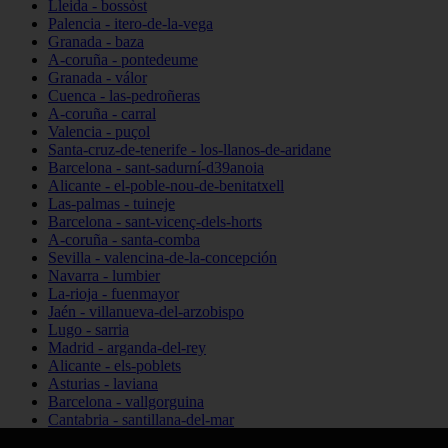
Lleida - bossòst
Palencia - itero-de-la-vega
Granada - baza
A-coruña - pontedeume
Granada - válor
Cuenca - las-pedroñeras
A-coruña - carral
Valencia - puçol
Santa-cruz-de-tenerife - los-llanos-de-aridane
Barcelona - sant-sadurní-d39anoia
Alicante - el-poble-nou-de-benitatxell
Las-palmas - tuineje
Barcelona - sant-vicenç-dels-horts
A-coruña - santa-comba
Sevilla - valencina-de-la-concepción
Navarra - lumbier
La-rioja - fuenmayor
Jaén - villanueva-del-arzobispo
Lugo - sarria
Madrid - arganda-del-rey
Alicante - els-poblets
Asturias - laviana
Barcelona - vallgorguina
Cantabria - santillana-del-mar
Zamora - santa-maría-de-la-vega