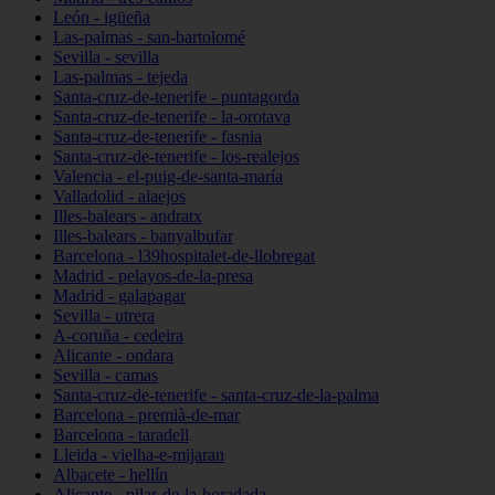
León - igüeña
Las-palmas - san-bartolomé
Sevilla - sevilla
Las-palmas - tejeda
Santa-cruz-de-tenerife - puntagorda
Santa-cruz-de-tenerife - la-orotava
Santa-cruz-de-tenerife - fasnia
Santa-cruz-de-tenerife - los-realejos
Valencia - el-puig-de-santa-maría
Valladolid - alaejos
Illes-balears - andratx
Illes-balears - banyalbufar
Barcelona - l39hospitalet-de-llobregat
Madrid - pelayos-de-la-presa
Madrid - galapagar
Sevilla - utrera
A-coruña - cedeira
Alicante - ondara
Sevilla - camas
Santa-cruz-de-tenerife - santa-cruz-de-la-palma
Barcelona - premià-de-mar
Barcelona - taradell
Lleida - vielha-e-mijaran
Albacete - hellín
Alicante - pilar-de-la-horadada