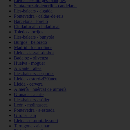
Lleida - les-borges-blanques
Santa-cruz-de-tenerife - candelaria
Illes-balears - algaida
Pontevedra - caldas-de-reis
Barcelona - torelló
Ciudad-real - ciudad-real
Toledo - torrijos
Illes-balears - bunyola
Burgos - belorado
Madrid - los-molinos
Lleida - la-vall-de-boí
Badajoz - olivenza
Huelva - moguer
Alicante - altea
Illes-balears - esporles
Lleida - esterri-d39àneu
Lleida - cervera
Almería - huércal-de-almería
Granada - atarfe
Illes-balears - sóller
León - molinaseca
Pontevedra - a-estrada
Girona - alp
Lleida - el-pont-de-suert
Tarragona - alcanar