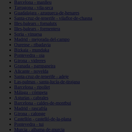
Barcelona - manlleu
Tarragona - vila-seca
Guadalajara - azuqueca-de-henares
Santa-cruz-de-tenerife - vilaflor-de-chasna
Illes-balears - fornalutx
Illes-balears - formentera
Soria - vinuesa
Madrid - mejorada-del-campo
Ourense - ribadavia
Bizkaia - mundaka
Pontevedra - oia
Girona - vidreres
Granada - pampaneira
Alicante - novelda
Santa-cruz-de-tenerife - adeje
Las-palmas - santa-lucía-de-tirajana
Barcelona - ripollet
Málaga - cómpeta
Asturias - cabrales
Barcelona - caldes-de-montbui
Madrid - rascafría
Girona - calonge
Castellón - castelló-de-la-plana
Pontevedra - tui
Murcia - alhama-de-murcia