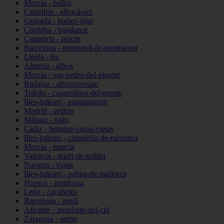
Murcia - bullas
Castellón - albocàsser
Granada - huétor-tájar
Córdoba - bujalance
Cantabria - reocín
Barcelona - monistrol-de-montserrat
Lleida - les
Almería - albox
Murcia - san-pedro-del-pinatar
Badajoz - alburquerque
Toledo - casarrubios-del-monte
Illes-balears - puigpunyent
Madrid - griñón
Málaga - istán
Cádiz - benalup-casas-viejas
Illes-balears - ciutadella-de-menorca
Murcia - murcia
Valencia - quart-de-poblet
Navarra - viana
Illes-balears - palma-de-mallorca
Huesca - panticosa
León - cacabelos
Barcelona - moià
Alicante - monforte-del-cid
Zaragoza - utebo