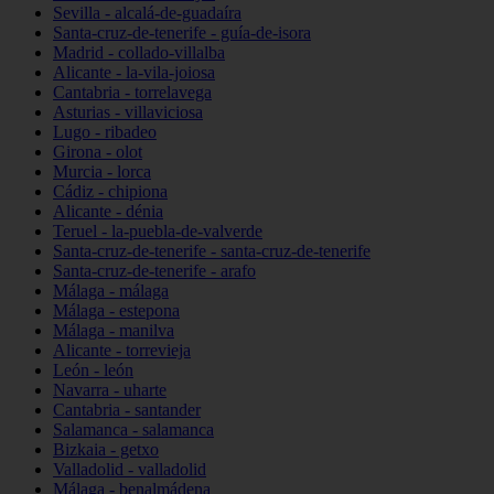
Sevilla - alcalá-de-guadaíra
Santa-cruz-de-tenerife - guía-de-isora
Madrid - collado-villalba
Alicante - la-vila-joiosa
Cantabria - torrelavega
Asturias - villaviciosa
Lugo - ribadeo
Girona - olot
Murcia - lorca
Cádiz - chipiona
Alicante - dénia
Teruel - la-puebla-de-valverde
Santa-cruz-de-tenerife - santa-cruz-de-tenerife
Santa-cruz-de-tenerife - arafo
Málaga - málaga
Málaga - estepona
Málaga - manilva
Alicante - torrevieja
León - león
Navarra - uharte
Cantabria - santander
Salamanca - salamanca
Bizkaia - getxo
Valladolid - valladolid
Málaga - benalmádena