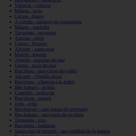
Valencia - valencia
Málaga - nerja
Girona - blanes
A-coruña - santiago-de-compostela
Málaga - marbella
Tarragona - tarragona
Asturias - gijón
Girona - figueres
Alicante - santa-pola
Madrid - leganés
Almería - roquetas-de-mar
Girona - tossa-de-mar
Barcelona - sant-cugat-del-vallès
Alicante - l39alfàs-del-pi
Barcelona - vilanova-i-la-geltrú
Illes-balears - alcúdia
Castellón - peñíscola
Barcelona - mataró
ávila - ávila
Illes-balears - sant-antoni-de-portmany
Illes-balears - sant-josep-de-sa-talaia
Tarragona - reus
Barcelona - badalona
Santa-cruz-de-tenerife - san-cristóbal-de-la-laguna