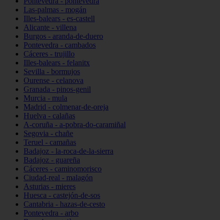
Pontevedra - pontevedra
Las-palmas - mogán
Illes-balears - es-castell
Alicante - villena
Burgos - aranda-de-duero
Pontevedra - cambados
Cáceres - trujillo
Illes-balears - felanitx
Sevilla - bormujos
Ourense - celanova
Granada - pinos-genil
Murcia - mula
Madrid - colmenar-de-oreja
Huelva - calañas
A-coruña - a-pobra-do-caramiñal
Segovia - chañe
Teruel - camañas
Badajoz - la-roca-de-la-sierra
Badajoz - guareña
Cáceres - caminomorisco
Ciudad-real - malagón
Asturias - mieres
Huesca - castejón-de-sos
Cantabria - hazas-de-cesto
Pontevedra - arbo