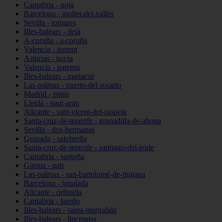
Cantabria - noja
Barcelona - mollet-del-vallès
Sevilla - tomares
Illes-balears - deià
A-coruña - a-coruña
Valencia - torrent
Asturias - navia
Valencia - paterna
Illes-balears - manacor
Las-palmas - puerto-del-rosario
Madrid - pinto
Lleida - naut-aran
Alicante - sant-vicent-del-raspeig
Santa-cruz-de-tenerife - granadilla-de-abona
Sevilla - dos-hermanas
Granada - salobreña
Santa-cruz-de-tenerife - santiago-del-teide
Cantabria - santoña
Girona - pals
Las-palmas - san-bartolomé-de-tirajana
Barcelona - igualada
Alicante - orihuela
Cantabria - laredo
Illes-balears - santa-margalida
Illes-balears - llucmajor