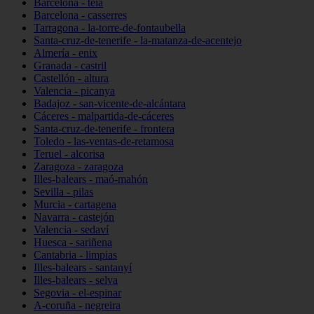
Barcelona - teià
Barcelona - casserres
Tarragona - la-torre-de-fontaubella
Santa-cruz-de-tenerife - la-matanza-de-acentejo
Almería - enix
Granada - castril
Castellón - altura
Valencia - picanya
Badajoz - san-vicente-de-alcántara
Cáceres - malpartida-de-cáceres
Santa-cruz-de-tenerife - frontera
Toledo - las-ventas-de-retamosa
Teruel - alcorisa
Zaragoza - zaragoza
Illes-balears - maó-mahón
Sevilla - pilas
Murcia - cartagena
Navarra - castejón
Valencia - sedaví
Huesca - sariñena
Cantabria - limpias
Illes-balears - santanyí
Illes-balears - selva
Segovia - el-espinar
A-coruña - negreira