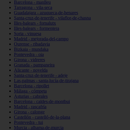
Barcelona - manlleu
Tarragona - vila-seca
Guadalajara - azuqueca-de-henares
Santa-cruz-de-tenerife - vilaflor-de-chasna
Illes-balears - fornalutx
Illes-balears - formentera
Soria - vinuesa
Madrid - mejorada-del-campo
Ourense - ribadavia
Bizkaia - mundaka
Pontevedra - oia
Girona - vidreres
Granada - pampaneira
Alicante - novelda
Santa-cruz-de-tenerife - adeje
Las-palmas - santa-lucía-de-tirajana
Barcelona - ripollet
Málaga - cómpeta
Asturias - cabrales
Barcelona - caldes-de-montbui
Madrid - rascafría
Girona - calonge
Castellón - castelló-de-la-plana
Pontevedra - tui
Murcia - alhama-de-murcia