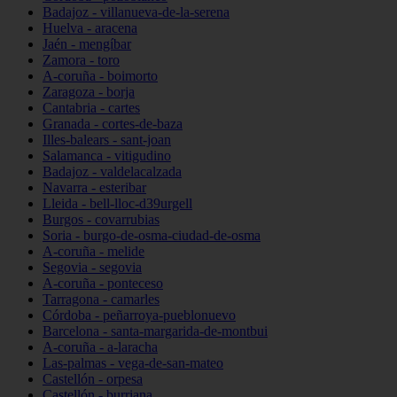
Badajoz - villanueva-de-la-serena
Huelva - aracena
Jaén - mengíbar
Zamora - toro
A-coruña - boimorto
Zaragoza - borja
Cantabria - cartes
Granada - cortes-de-baza
Illes-balears - sant-joan
Salamanca - vitigudino
Badajoz - valdelacalzada
Navarra - esteribar
Lleida - bell-lloc-d39urgell
Burgos - covarrubias
Soria - burgo-de-osma-ciudad-de-osma
A-coruña - melide
Segovia - segovia
A-coruña - ponteceso
Tarragona - camarles
Córdoba - peñarroya-pueblonuevo
Barcelona - santa-margarida-de-montbui
A-coruña - a-laracha
Las-palmas - vega-de-san-mateo
Castellón - orpesa
Castellón - burriana