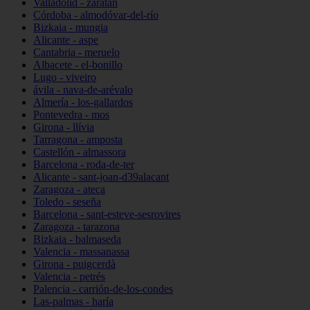
Valladolid - zaratán
Córdoba - almodóvar-del-río
Bizkaia - mungia
Alicante - aspe
Cantabria - meruelo
Albacete - el-bonillo
Lugo - viveiro
ávila - nava-de-arévalo
Almería - los-gallardos
Pontevedra - mos
Girona - llívia
Tarragona - amposta
Castellón - almassora
Barcelona - roda-de-ter
Alicante - sant-joan-d39alacant
Zaragoza - ateca
Toledo - seseña
Barcelona - sant-esteve-sesrovires
Zaragoza - tarazona
Bizkaia - balmaseda
Valencia - massanassa
Girona - puigcerdà
Valencia - petrés
Palencia - carrión-de-los-condes
Las-palmas - haría