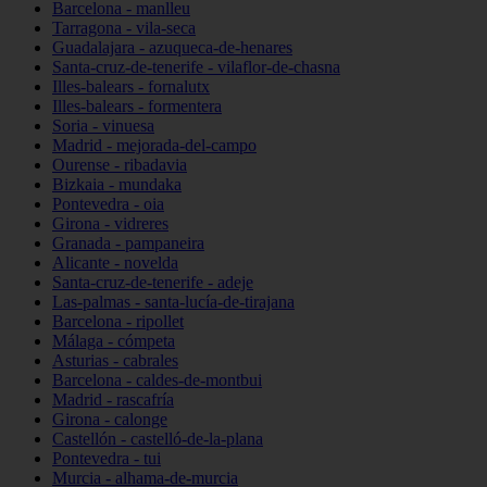
Barcelona - manlleu
Tarragona - vila-seca
Guadalajara - azuqueca-de-henares
Santa-cruz-de-tenerife - vilaflor-de-chasna
Illes-balears - fornalutx
Illes-balears - formentera
Soria - vinuesa
Madrid - mejorada-del-campo
Ourense - ribadavia
Bizkaia - mundaka
Pontevedra - oia
Girona - vidreres
Granada - pampaneira
Alicante - novelda
Santa-cruz-de-tenerife - adeje
Las-palmas - santa-lucía-de-tirajana
Barcelona - ripollet
Málaga - cómpeta
Asturias - cabrales
Barcelona - caldes-de-montbui
Madrid - rascafría
Girona - calonge
Castellón - castelló-de-la-plana
Pontevedra - tui
Murcia - alhama-de-murcia