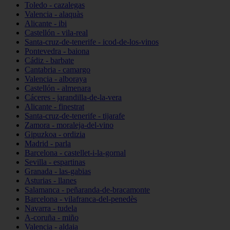
Toledo - cazalegas
Valencia - alaquàs
Alicante - ibi
Castellón - vila-real
Santa-cruz-de-tenerife - icod-de-los-vinos
Pontevedra - baiona
Cádiz - barbate
Cantabria - camargo
Valencia - alboraya
Castellón - almenara
Cáceres - jarandilla-de-la-vera
Alicante - finestrat
Santa-cruz-de-tenerife - tijarafe
Zamora - moraleja-del-vino
Gipuzkoa - ordizia
Madrid - parla
Barcelona - castellet-i-la-gornal
Sevilla - espartinas
Granada - las-gabias
Asturias - llanes
Salamanca - peñaranda-de-bracamonte
Barcelona - vilafranca-del-penedès
Navarra - tudela
A-coruña - miño
Valencia - aldaia