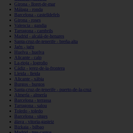
Girona - lloret-de-mar
Málaga - ronda
Barcelona - castelldefels
Girona - roses
Valencia - gandia
Tarragona - cambrils
Madrid - alcalá-de-henares
Santa-cruz-de-tenerife - breña-alta
Jaén - jaén
Huelva - huelva
Alicante - calp
La-rioja - logroño
Cádiz - jerez-de-la-frontera
Lleida - lleida
Alicante - xàbia
Burgos - burgos
Santa-cruz-de-tenerife - puerto-de-la-cruz
Almería - almería
Barcelona - terrassa
Tarragona - salou
Toledo - toledo
Barcelona - sitges
álava - vitoria-gasteiz
Bizkaia - bilbao
Madrid - tres-cantos