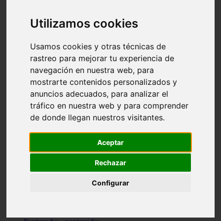
Valencia - valencia
Málaga - nerja
Utilizamos cookies
Girona - blanes
A-coruña - santiago-de-compostela
Málaga - marbella
Usamos cookies y otras técnicas de
Tarragona - tarragona
rastreo para mejorar tu experiencia de
Asturias - gijón
navegación en nuestra web, para
Girona - figueres
Alicante - santa-pola
mostrarte contenidos personalizados y
Madrid - leganés
anuncios adecuados, para analizar el
Almería - roquetas-de-mar
tráfico en nuestra web y para comprender
Girona - tossa-de-mar
Barcelona - sant-cugat-del-vallès
de donde llegan nuestros visitantes.
Alicante - l39alfàs-del-pi
Barcelona - vilanova-i-la-geltrú
Illes-balears - alcúdia
Aceptar
Castellón - peñíscola
Barcelona - mataró
Rechazar
ávila - ávila
Illes-balears - sant-antoni-de-portmany
Configurar
Illes-balears - sant-josep-de-sa-talaia
Tarragona - reus
Barcelona - badalona
Santa-cruz-de-tenerife - san-cristóbal-de-la-laguna