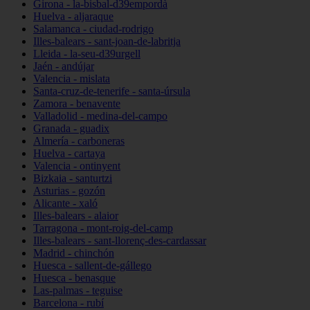
Girona - la-bisbal-d39empordà
Huelva - aljaraque
Salamanca - ciudad-rodrigo
Illes-balears - sant-joan-de-labritja
Lleida - la-seu-d39urgell
Jaén - andújar
Valencia - mislata
Santa-cruz-de-tenerife - santa-úrsula
Zamora - benavente
Valladolid - medina-del-campo
Granada - guadix
Almería - carboneras
Huelva - cartaya
Valencia - ontinyent
Bizkaia - santurtzi
Asturias - gozón
Alicante - xaló
Illes-balears - alaior
Tarragona - mont-roig-del-camp
Illes-balears - sant-llorenç-des-cardassar
Madrid - chinchón
Huesca - sallent-de-gállego
Huesca - benasque
Las-palmas - teguise
Barcelona - rubí