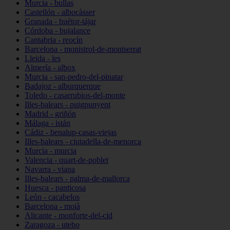
Murcia - bullas
Castellón - albocàsser
Granada - huétor-tájar
Córdoba - bujalance
Cantabria - reocín
Barcelona - monistrol-de-montserrat
Lleida - les
Almería - albox
Murcia - san-pedro-del-pinatar
Badajoz - alburquerque
Toledo - casarrubios-del-monte
Illes-balears - puigpunyent
Madrid - griñón
Málaga - istán
Cádiz - benalup-casas-viejas
Illes-balears - ciutadella-de-menorca
Murcia - murcia
Valencia - quart-de-poblet
Navarra - viana
Illes-balears - palma-de-mallorca
Huesca - panticosa
León - cacabelos
Barcelona - moià
Alicante - monforte-del-cid
Zaragoza - utebo