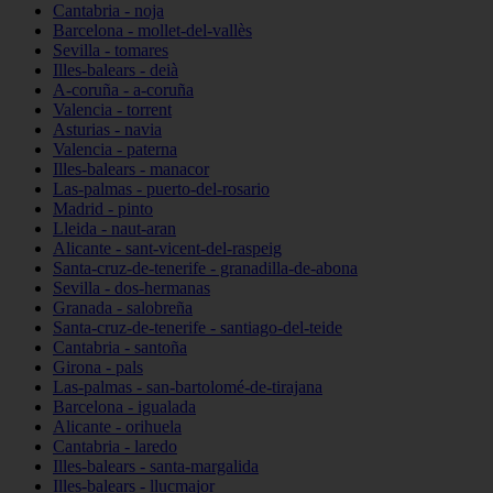
Cantabria - noja
Barcelona - mollet-del-vallès
Sevilla - tomares
Illes-balears - deià
A-coruña - a-coruña
Valencia - torrent
Asturias - navia
Valencia - paterna
Illes-balears - manacor
Las-palmas - puerto-del-rosario
Madrid - pinto
Lleida - naut-aran
Alicante - sant-vicent-del-raspeig
Santa-cruz-de-tenerife - granadilla-de-abona
Sevilla - dos-hermanas
Granada - salobreña
Santa-cruz-de-tenerife - santiago-del-teide
Cantabria - santoña
Girona - pals
Las-palmas - san-bartolomé-de-tirajana
Barcelona - igualada
Alicante - orihuela
Cantabria - laredo
Illes-balears - santa-margalida
Illes-balears - llucmajor