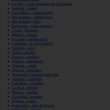
La-rioja - santo-domingo-de-la-calzada
Asturias - grado
Las-palmas - santa-brígida
Illes-balears - valldemossa
Illes-balears - ibiza
Barcelona - santa-susanna
Lleida - balaguer
Málaga - gaucín
Granada - güejar-sierra
Castellón - la-vall-d39uixó
Asturias - siero
Teruel - alcañiz
Huesca - monzón
Huesca - sabiñánigo
Alicante - catral
Segovia - turégano
Tarragona - horta-de-sant-joan
Asturias - castrillón
Cantabria - colindres
La-rioja - arnedo
Málaga - mollina
Gipuzkoa - andoain
Bizkaia - sestao
Salamanca - alba-de-tormes
Valladolid - urueña