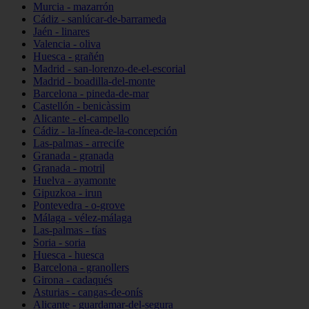
Murcia - mazarrón
Cádiz - sanlúcar-de-barrameda
Jaén - linares
Valencia - oliva
Huesca - grañén
Madrid - san-lorenzo-de-el-escorial
Madrid - boadilla-del-monte
Barcelona - pineda-de-mar
Castellón - benicàssim
Alicante - el-campello
Cádiz - la-línea-de-la-concepción
Las-palmas - arrecife
Granada - granada
Granada - motril
Huelva - ayamonte
Gipuzkoa - irun
Pontevedra - o-grove
Málaga - vélez-málaga
Las-palmas - tías
Soria - soria
Huesca - huesca
Barcelona - granollers
Girona - cadaqués
Asturias - cangas-de-onís
Alicante - guardamar-del-segura