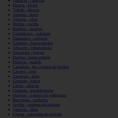
Valencia - catarroja
Murcia - lorquí
Toledo - illescas
Asturias - tineo
Almería - vícar
Melilla - melilla
Badajoz - montijo
Guadalajara - jadraque
Salamanca - guijuelo
Córdoba - hornachuelos
Albacete - villarrobledo
Tarragona - tortosa
Huelva - punta-umbría
Palencia - guardo
Cantabria - los-corrales-de-buelna
Cáceres - jerte
Zaragoza - ariza
Granada - galera
Lleida - alfarràs
Granada - guadahortuna
Ourense - o-barco-de-valdeorras
Barcelona - cardedeu
Sevilla - mairena-del-aljarafe
Valencia - llíria
Girona - sant-feliu-de-guíxols