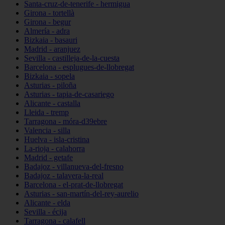
Santa-cruz-de-tenerife - hermigua
Girona - tortellà
Girona - begur
Almería - adra
Bizkaia - basauri
Madrid - aranjuez
Sevilla - castilleja-de-la-cuesta
Barcelona - esplugues-de-llobregat
Bizkaia - sopela
Asturias - piloña
Asturias - tapia-de-casariego
Alicante - castalla
Lleida - tremp
Tarragona - móra-d39ebre
Valencia - silla
Huelva - isla-cristina
La-rioja - calahorra
Madrid - getafe
Badajoz - villanueva-del-fresno
Badajoz - talavera-la-real
Barcelona - el-prat-de-llobregat
Asturias - san-martín-del-rey-aurelio
Alicante - elda
Sevilla - écija
Tarragona - calafell