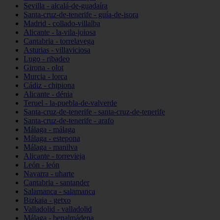
Sevilla - alcalá-de-guadaíra
Santa-cruz-de-tenerife - guía-de-isora
Madrid - collado-villalba
Alicante - la-vila-joiosa
Cantabria - torrelavega
Asturias - villaviciosa
Lugo - ribadeo
Girona - olot
Murcia - lorca
Cádiz - chipiona
Alicante - dénia
Teruel - la-puebla-de-valverde
Santa-cruz-de-tenerife - santa-cruz-de-tenerife
Santa-cruz-de-tenerife - arafo
Málaga - málaga
Málaga - estepona
Málaga - manilva
Alicante - torrevieja
León - león
Navarra - uharte
Cantabria - santander
Salamanca - salamanca
Bizkaia - getxo
Valladolid - valladolid
Málaga - benalmádena