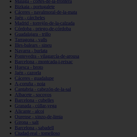
Málaga - cortes-de-la-frontera
Bizkaia - portugalete
Cáceres - navalmoral-de-la-mata
Jaén - cárcheles
Madrid - torrejón-de-la-calzada
Córdoba - priego-de-córdoba
Guadalajara - trillo
Tarragona - valls
Illes-balears - sineu
Navarra - burlata
Pontevedra - vilagarcía-de-arousa
Barcelona - montcada-i-reixac
Huesca - broto
Jaén - cazorla
Cáceres - guadalupe
A-coruña - noia
Cantabria - cabezón-de-la-sal
Albacete - socovos
Barcelona - cubelles
Granada - cúllar-vega
Alicante - alcoi
Ourense - xinzo-de-limia
Girona - salt
Barcelona - sabadell
Ciudad-real - tomelloso