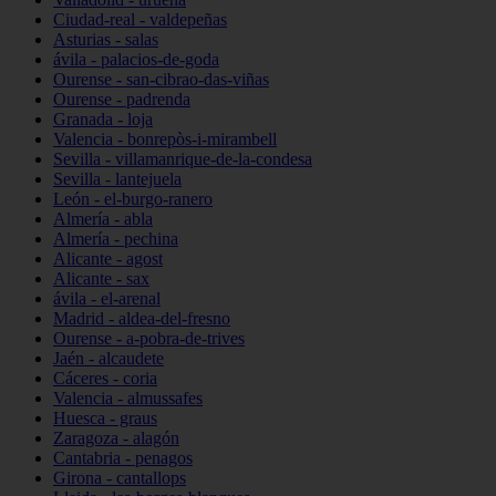
Ciudad-real - valdepeñas
Asturias - salas
ávila - palacios-de-goda
Ourense - san-cibrao-das-viñas
Ourense - padrenda
Granada - loja
Valencia - bonrepòs-i-mirambell
Sevilla - villamanrique-de-la-condesa
Sevilla - lantejuela
León - el-burgo-ranero
Almería - abla
Almería - pechina
Alicante - agost
Alicante - sax
ávila - el-arenal
Madrid - aldea-del-fresno
Ourense - a-pobra-de-trives
Jaén - alcaudete
Cáceres - coria
Valencia - almussafes
Huesca - graus
Zaragoza - alagón
Cantabria - penagos
Girona - cantallops