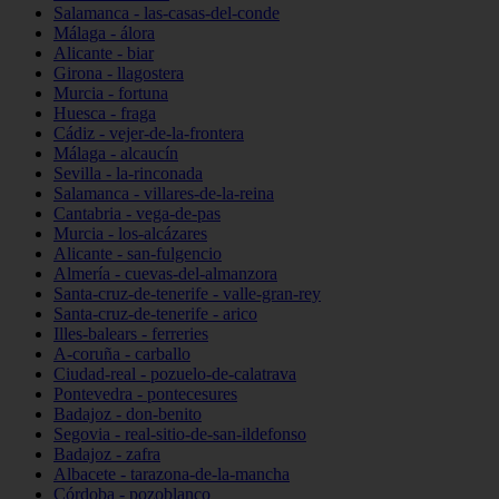
Salamanca - las-casas-del-conde
Málaga - álora
Alicante - biar
Girona - llagostera
Murcia - fortuna
Huesca - fraga
Cádiz - vejer-de-la-frontera
Málaga - alcaucín
Sevilla - la-rinconada
Salamanca - villares-de-la-reina
Cantabria - vega-de-pas
Murcia - los-alcázares
Alicante - san-fulgencio
Almería - cuevas-del-almanzora
Santa-cruz-de-tenerife - valle-gran-rey
Santa-cruz-de-tenerife - arico
Illes-balears - ferreries
A-coruña - carballo
Ciudad-real - pozuelo-de-calatrava
Pontevedra - pontecesures
Badajoz - don-benito
Segovia - real-sitio-de-san-ildefonso
Badajoz - zafra
Albacete - tarazona-de-la-mancha
Córdoba - pozoblanco