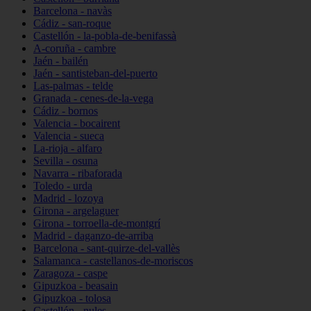
Barcelona - navàs
Cádiz - san-roque
Castellón - la-pobla-de-benifassà
A-coruña - cambre
Jaén - bailén
Jaén - santisteban-del-puerto
Las-palmas - telde
Granada - cenes-de-la-vega
Cádiz - bornos
Valencia - bocairent
Valencia - sueca
La-rioja - alfaro
Sevilla - osuna
Navarra - ribaforada
Toledo - urda
Madrid - lozoya
Girona - argelaguer
Girona - torroella-de-montgrí
Madrid - daganzo-de-arriba
Barcelona - sant-quirze-del-vallès
Salamanca - castellanos-de-moriscos
Zaragoza - caspe
Gipuzkoa - beasain
Gipuzkoa - tolosa
Castellón - nules