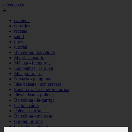
cafeetico.es
☰
cafeteras
consejos
recetas
salud
tipos
tutorial
Barcelona - barcelona
Madrid - madrid
Málaga - fuengirola
Las-palmas - la-oliva
Málaga - mijas
Navarra - pamplona
Illes-balears - son-servera
Santa-cruz-de-tenerife - arona
Illes-balears - pollença
Barcelona - la-garriga
Cádiz - cádiz
Palencia - frómista
Barcelona - manresa
Girona - girona
Castellón - vinaròs
Illes-balears - capdepera