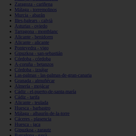
Zaragoza - cariñena
Málaga - torremolinos
Murcia - abarán
Illes-balears - calvià
Asturias - oviedo
Tarragona - montblanc
Alicante - benidorm
Alicante - alicante
Pontevedra - vigo
Gipuzkoa - san-sebastián
Córdoba - córdoba
A-coruña - betanzos
Córdoba - iznájar
Las-palmas - las-palmas-de-gran-canaria
Granada - almuñécar
Almería - mojácar
Cádiz - el-puerto-de-santa-maría
Cádiz - tarifa
Alicante - teulada
Huesca - barbastro
Málaga - alhaurín-de-la-torre
Cáceres - plasencia
Huesca - jaca
Gipuzkoa - zarautz
Barcelona - gavà