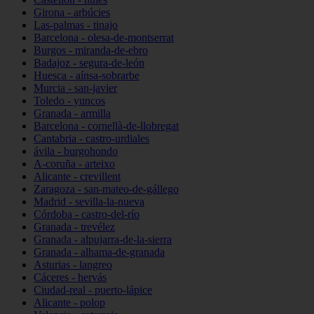
Girona - arbúcies
Las-palmas - tinajo
Barcelona - olesa-de-montserrat
Burgos - miranda-de-ebro
Badajoz - segura-de-león
Huesca - aínsa-sobrarbe
Murcia - san-javier
Toledo - yuncos
Granada - armilla
Barcelona - cornellà-de-llobregat
Cantabria - castro-urdiales
ávila - burgohondo
A-coruña - arteixo
Alicante - crevillent
Zaragoza - san-mateo-de-gállego
Madrid - sevilla-la-nueva
Córdoba - castro-del-río
Granada - trevélez
Granada - alpujarra-de-la-sierra
Granada - alhama-de-granada
Asturias - langreo
Cáceres - hervás
Ciudad-real - puerto-lápice
Alicante - polop