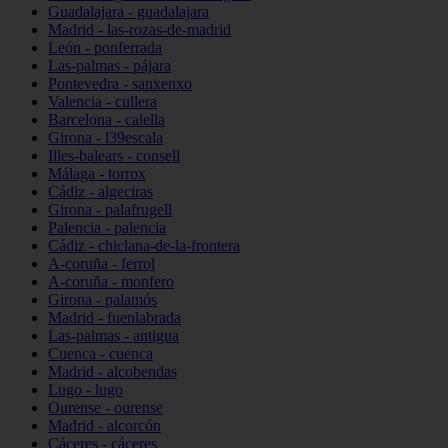
Guadalajara - guadalajara
Madrid - las-rozas-de-madrid
León - ponferrada
Las-palmas - pájara
Pontevedra - sanxenxo
Valencia - cullera
Barcelona - calella
Girona - l39escala
Illes-balears - consell
Málaga - torrox
Cádiz - algeciras
Girona - palafrugell
Palencia - palencia
Cádiz - chiclana-de-la-frontera
A-coruña - ferrol
A-coruña - monfero
Girona - palamós
Madrid - fuenlabrada
Las-palmas - antigua
Cuenca - cuenca
Madrid - alcobendas
Lugo - lugo
Ourense - ourense
Madrid - alcorcón
Cáceres - cáceres