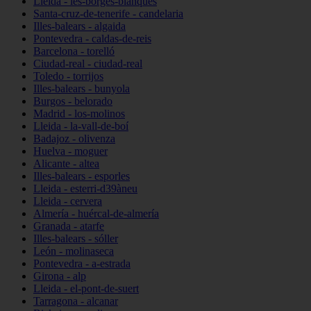
Lleida - les-borges-blanques
Santa-cruz-de-tenerife - candelaria
Illes-balears - algaida
Pontevedra - caldas-de-reis
Barcelona - torelló
Ciudad-real - ciudad-real
Toledo - torrijos
Illes-balears - bunyola
Burgos - belorado
Madrid - los-molinos
Lleida - la-vall-de-boí
Badajoz - olivenza
Huelva - moguer
Alicante - altea
Illes-balears - esporles
Lleida - esterri-d39àneu
Lleida - cervera
Almería - huércal-de-almería
Granada - atarfe
Illes-balears - sóller
León - molinaseca
Pontevedra - a-estrada
Girona - alp
Lleida - el-pont-de-suert
Tarragona - alcanar