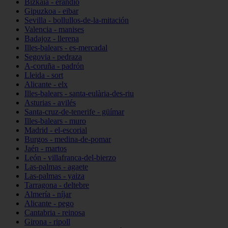
Bizkaia - erandio
Gipuzkoa - eibar
Sevilla - bollullos-de-la-mitación
Valencia - manises
Badajoz - llerena
Illes-balears - es-mercadal
Segovia - pedraza
A-coruña - padrón
Lleida - sort
Alicante - elx
Illes-balears - santa-eulària-des-riu
Asturias - avilés
Santa-cruz-de-tenerife - güímar
Illes-balears - muro
Madrid - el-escorial
Burgos - medina-de-pomar
Jaén - martos
León - villafranca-del-bierzo
Las-palmas - agaete
Las-palmas - yaiza
Tarragona - deltebre
Almería - níjar
Alicante - pego
Cantabria - reinosa
Girona - ripoll