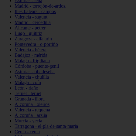
Asturias - lena
Madrid - torrejón-de-ardoz
Illes-balears - campos
Valencia - sagunt
Madrid - cercedilla
Alicante - petrer
Lugo - guitiriz
Zaragoza - alfajarín
Pontevedra - o-porriño
Valencia - bétera
Badajoz - mérida
Málaga - frigiliana
Córdoba - puente-genil
Asturias - ribadesella
Valencia - chulilla
Málaga - coín
León - riaño
Teruel - teruel
Granada - illora
A-coruña - oleiros
Valencia - requena
A-coruña - arzúa
Murcia - yecla
Tarragona - el-pla-de-santa-maria
Ceuta - ceuta