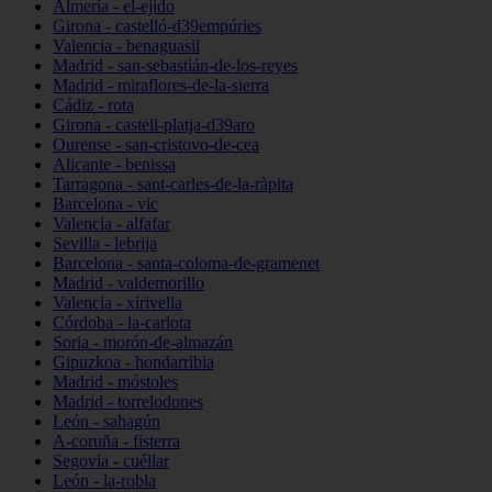
Almería - el-ejido
Girona - castelló-d39empúries
Valencia - benaguasil
Madrid - san-sebastián-de-los-reyes
Madrid - miraflores-de-la-sierra
Cádiz - rota
Girona - castell-platja-d39aro
Ourense - san-cristovo-de-cea
Alicante - benissa
Tarragona - sant-carles-de-la-ràpita
Barcelona - vic
Valencia - alfafar
Sevilla - lebrija
Barcelona - santa-coloma-de-gramenet
Madrid - valdemorillo
Valencia - xirivella
Córdoba - la-carlota
Soria - morón-de-almazán
Gipuzkoa - hondarribia
Madrid - móstoles
Madrid - torrelodones
León - sahagún
A-coruña - fisterra
Segovia - cuéllar
León - la-robla