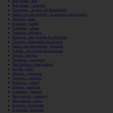
Barcelona - teià
Barcelona - casserres
Tarragona - la-torre-de-fontaubella
Santa-cruz-de-tenerife - la-matanza-de-acentejo
Almería - enix
Granada - castril
Castellón - altura
Valencia - picanya
Badajoz - san-vicente-de-alcántara
Cáceres - malpartida-de-cáceres
Santa-cruz-de-tenerife - frontera
Toledo - las-ventas-de-retamosa
Teruel - alcorisa
Zaragoza - zaragoza
Illes-balears - maó-mahón
Sevilla - pilas
Murcia - cartagena
Navarra - castejón
Valencia - sedaví
Huesca - sariñena
Cantabria - limpias
Illes-balears - santanyí
Illes-balears - selva
Segovia - el-espinar
A-coruña - negreira