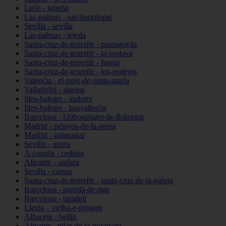
León - igüeña
Las-palmas - san-bartolomé
Sevilla - sevilla
Las-palmas - tejeda
Santa-cruz-de-tenerife - puntagorda
Santa-cruz-de-tenerife - la-orotava
Santa-cruz-de-tenerife - fasnia
Santa-cruz-de-tenerife - los-realejos
Valencia - el-puig-de-santa-maría
Valladolid - alaejos
Illes-balears - andratx
Illes-balears - banyalbufar
Barcelona - l39hospitalet-de-llobregat
Madrid - pelayos-de-la-presa
Madrid - galapagar
Sevilla - utrera
A-coruña - cedeira
Alicante - ondara
Sevilla - camas
Santa-cruz-de-tenerife - santa-cruz-de-la-palma
Barcelona - premià-de-mar
Barcelona - taradell
Lleida - vielha-e-mijaran
Albacete - hellín
Alicante - pilar-de-la-horadada