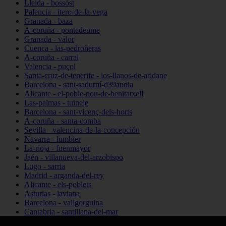
Lleida - bossòst
Palencia - itero-de-la-vega
Granada - baza
A-coruña - pontedeume
Granada - válor
Cuenca - las-pedroñeras
A-coruña - carral
Valencia - puçol
Santa-cruz-de-tenerife - los-llanos-de-aridane
Barcelona - sant-sadurní-d39anoia
Alicante - el-poble-nou-de-benitatxell
Las-palmas - tuineje
Barcelona - sant-vicenç-dels-horts
A-coruña - santa-comba
Sevilla - valencina-de-la-concepción
Navarra - lumbier
La-rioja - fuenmayor
Jaén - villanueva-del-arzobispo
Lugo - sarria
Madrid - arganda-del-rey
Alicante - els-poblets
Asturias - laviana
Barcelona - vallgorguina
Cantabria - santillana-del-mar
Zamora - santa-maría-de-la-vega