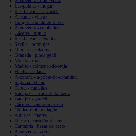
Pontevedra - pontevedra
Las-palmas - mogán
Illes-balears - es-castell
Alicante - villena
Burgos - aranda-de-duero
Pontevedra - cambados
Cáceres - trujillo
Illes-balears - felanitx
Sevilla - bormujos
Ourense - celanova
Granada - pinos-genil
Murcia - mula
Madrid - colmenar-de-oreja
Huelva - calañas
A-coruña - a-pobra-do-caramiñal
Segovia - chañe
Teruel - camañas
Badajoz - la-roca-de-la-sierra
Badajoz - guareña
Cáceres - caminomorisco
Ciudad-real - malagón
Asturias - mieres
Huesca - castejón-de-sos
Cantabria - hazas-de-cesto
Pontevedra - arbo