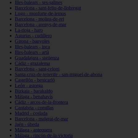
Illes-balears - ses-salines
Barcelona - sant-feliu-de-llobregat
Lugo - monforte-de-lemos
Barcelona - molins-de-rei
Barcelona - arenys-de-mar
La-rioja - haro
Asturias - cudillero
Girona - banyoles
Illes-balears - inca
Illes-balears - artà
Guadalajara - sigüenza
Cádiz - grazalema
Barcelona - sant-celoni
Santa-cruz-de-tenerife - san-miguel-de-abona
Castellón - benicarló
León - astorga
Bizkaia - barakaldo
Málaga - benahavís
Cádiz - arcos-de-la-frontera
Cantabria - comillas
Madrid - coslada
Barcelona - malgrat-de-mar
Jaén - úbeda
Málaga - antequera
Málaga - rincón-de-la-victoria