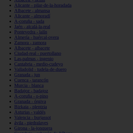
Alicante - pilar-de-la-horadada
Albacete - almansa
Alicante - almoradí
A-coruña - sada
Jaén - alcalá-la-real
Pontevedra - lalín
Almería - huércal-overa
Zamora - zamora
Albacete - albacete
Ciudad-real - puertollano
Las-palmas - ingenio
Cantabria - medio-cudeyo
Valladolid - tudela-de-duero
Granada - jun
Cuenca - tarancón
Murcia - blanca
Badajoz - badajoz
A-coruña - o-pino
Granada - órgiva
Bizkaia - plentzia
Asturias - valdés
Valencia - burjassot
ávila - piedralaves
Girona - la-jonquera