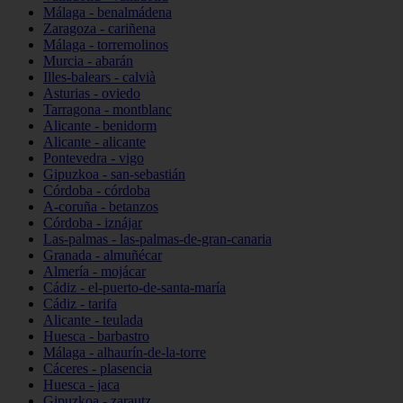
Málaga - benalmádena
Zaragoza - cariñena
Málaga - torremolinos
Murcia - abarán
Illes-balears - calvià
Asturias - oviedo
Tarragona - montblanc
Alicante - benidorm
Alicante - alicante
Pontevedra - vigo
Gipuzkoa - san-sebastián
Córdoba - córdoba
A-coruña - betanzos
Córdoba - iznájar
Las-palmas - las-palmas-de-gran-canaria
Granada - almuñécar
Almería - mojácar
Cádiz - el-puerto-de-santa-maría
Cádiz - tarifa
Alicante - teulada
Huesca - barbastro
Málaga - alhaurín-de-la-torre
Cáceres - plasencia
Huesca - jaca
Gipuzkoa - zarautz