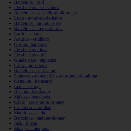
Barcelona - rubí
Illes-balears - ses-salines
Barcelona - sant-feliu-de-llobregat
Lugo - monforte-de-lemos
Barcelona - molins-de-rei
Barcelona - arenys-de-mar
La-rioja - haro
Asturias - cudillero
Girona - banyoles
Illes-balears - inca
Illes-balears - artà
Guadalajara - sigüenza
Cádiz - grazalema
Barcelona - sant-celoni
Santa-cruz-de-tenerife - san-miguel-de-abona
Castellón - benicarló
León - astorga
Bizkaia - barakaldo
Málaga - benahavís
Cádiz - arcos-de-la-frontera
Cantabria - comillas
Madrid - coslada
Barcelona - malgrat-de-mar
Jaén - úbeda
Málaga - antequera