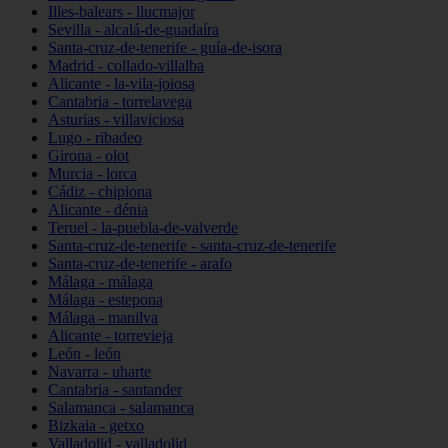
Illes-balears - llucmajor
Sevilla - alcalá-de-guadaíra
Santa-cruz-de-tenerife - guía-de-isora
Madrid - collado-villalba
Alicante - la-vila-joiosa
Cantabria - torrelavega
Asturias - villaviciosa
Lugo - ribadeo
Girona - olot
Murcia - lorca
Cádiz - chipiona
Alicante - dénia
Teruel - la-puebla-de-valverde
Santa-cruz-de-tenerife - santa-cruz-de-tenerife
Santa-cruz-de-tenerife - arafo
Málaga - málaga
Málaga - estepona
Málaga - manilva
Alicante - torrevieja
León - león
Navarra - uharte
Cantabria - santander
Salamanca - salamanca
Bizkaia - getxo
Valladolid - valladolid