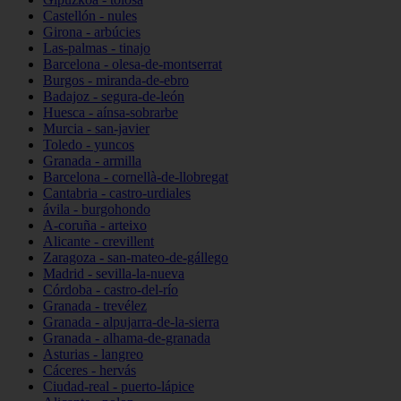
Castellón - nules
Girona - arbúcies
Las-palmas - tinajo
Barcelona - olesa-de-montserrat
Burgos - miranda-de-ebro
Badajoz - segura-de-león
Huesca - aínsa-sobrarbe
Murcia - san-javier
Toledo - yuncos
Granada - armilla
Barcelona - cornellà-de-llobregat
Cantabria - castro-urdiales
ávila - burgohondo
A-coruña - arteixo
Alicante - crevillent
Zaragoza - san-mateo-de-gállego
Madrid - sevilla-la-nueva
Córdoba - castro-del-río
Granada - trevélez
Granada - alpujarra-de-la-sierra
Granada - alhama-de-granada
Asturias - langreo
Cáceres - hervás
Ciudad-real - puerto-lápice