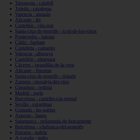
Tarragona - calafell
Toledo - cazalegas
Valencia - alaquàs
Alicante - ibi
Castellón - vila-real
Santa-cruz-de-tenerife - icod-de-los-vinos
Pontevedra - baiona
Cádiz - barbate
Cantabria - camargo
Valencia - alboraya
Castellón - almenara
Cáceres - jarandilla-de-la-vera
Alicante - finestrat
Santa-cruz-de-tenerife - tijarafe
Zamora - moraleja-del-vino
Gipuzkoa - ordizia
Madrid - parla
Barcelona - castellet-i-la-gornal
Sevilla - espartinas
Granada - las-gabias
Asturias - llanes
Salamanca - peñaranda-de-bracamonte
Barcelona - vilafranca-del-penedès
Navarra - tudela
A-coruña - miño