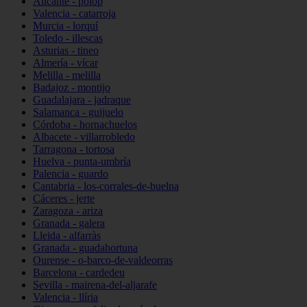
Alicante - polop
Valencia - catarroja
Murcia - lorquí
Toledo - illescas
Asturias - tineo
Almería - vícar
Melilla - melilla
Badajoz - montijo
Guadalajara - jadraque
Salamanca - guijuelo
Córdoba - hornachuelos
Albacete - villarrobledo
Tarragona - tortosa
Huelva - punta-umbría
Palencia - guardo
Cantabria - los-corrales-de-buelna
Cáceres - jerte
Zaragoza - ariza
Granada - galera
Lleida - alfarràs
Granada - guadahortuna
Ourense - o-barco-de-valdeorras
Barcelona - cardedeu
Sevilla - mairena-del-aljarafe
Valencia - llíria