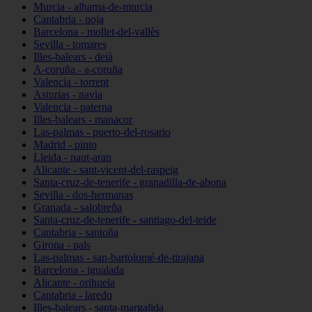
Murcia - alhama-de-murcia
Cantabria - noja
Barcelona - mollet-del-vallès
Sevilla - tomares
Illes-balears - deià
A-coruña - a-coruña
Valencia - torrent
Asturias - navia
Valencia - paterna
Illes-balears - manacor
Las-palmas - puerto-del-rosario
Madrid - pinto
Lleida - naut-aran
Alicante - sant-vicent-del-raspeig
Santa-cruz-de-tenerife - granadilla-de-abona
Sevilla - dos-hermanas
Granada - salobreña
Santa-cruz-de-tenerife - santiago-del-teide
Cantabria - santoña
Girona - pals
Las-palmas - san-bartolomé-de-tirajana
Barcelona - igualada
Alicante - orihuela
Cantabria - laredo
Illes-balears - santa-margalida