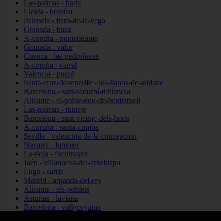
Las-palmas - haría
Lleida - bossòst
Palencia - itero-de-la-vega
Granada - baza
A-coruña - pontedeume
Granada - válor
Cuenca - las-pedroñeras
A-coruña - carral
Valencia - puçol
Santa-cruz-de-tenerife - los-llanos-de-aridane
Barcelona - sant-sadurní-d39anoia
Alicante - el-poble-nou-de-benitatxell
Las-palmas - tuineje
Barcelona - sant-vicenç-dels-horts
A-coruña - santa-comba
Sevilla - valencina-de-la-concepción
Navarra - lumbier
La-rioja - fuenmayor
Jaén - villanueva-del-arzobispo
Lugo - sarria
Madrid - arganda-del-rey
Alicante - els-poblets
Asturias - laviana
Barcelona - vallgorguina
Cantabria - santillana-del-mar