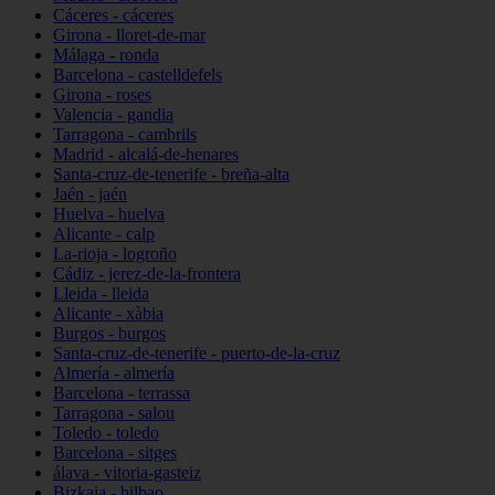
Cáceres - cáceres
Girona - lloret-de-mar
Málaga - ronda
Barcelona - castelldefels
Girona - roses
Valencia - gandia
Tarragona - cambrils
Madrid - alcalá-de-henares
Santa-cruz-de-tenerife - breña-alta
Jaén - jaén
Huelva - huelva
Alicante - calp
La-rioja - logroño
Cádiz - jerez-de-la-frontera
Lleida - lleida
Alicante - xàbia
Burgos - burgos
Santa-cruz-de-tenerife - puerto-de-la-cruz
Almería - almería
Barcelona - terrassa
Tarragona - salou
Toledo - toledo
Barcelona - sitges
álava - vitoria-gasteiz
Bizkaia - bilbao