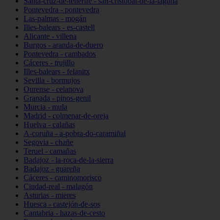
Santa-cruz-de-tenerife - san-cristóbal-de-la-laguna
Pontevedra - pontevedra
Las-palmas - mogán
Illes-balears - es-castell
Alicante - villena
Burgos - aranda-de-duero
Pontevedra - cambados
Cáceres - trujillo
Illes-balears - felanitx
Sevilla - bormujos
Ourense - celanova
Granada - pinos-genil
Murcia - mula
Madrid - colmenar-de-oreja
Huelva - calañas
A-coruña - a-pobra-do-caramiñal
Segovia - chañe
Teruel - camañas
Badajoz - la-roca-de-la-sierra
Badajoz - guareña
Cáceres - caminomorisco
Ciudad-real - malagón
Asturias - mieres
Huesca - castejón-de-sos
Cantabria - hazas-de-cesto