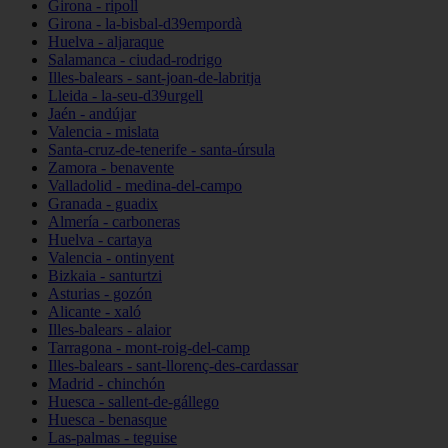
Girona - ripoll
Girona - la-bisbal-d39empordà
Huelva - aljaraque
Salamanca - ciudad-rodrigo
Illes-balears - sant-joan-de-labritja
Lleida - la-seu-d39urgell
Jaén - andújar
Valencia - mislata
Santa-cruz-de-tenerife - santa-úrsula
Zamora - benavente
Valladolid - medina-del-campo
Granada - guadix
Almería - carboneras
Huelva - cartaya
Valencia - ontinyent
Bizkaia - santurtzi
Asturias - gozón
Alicante - xaló
Illes-balears - alaior
Tarragona - mont-roig-del-camp
Illes-balears - sant-llorenç-des-cardassar
Madrid - chinchón
Huesca - sallent-de-gállego
Huesca - benasque
Las-palmas - teguise