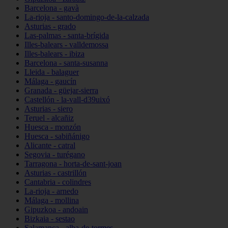
Barcelona - gavà
La-rioja - santo-domingo-de-la-calzada
Asturias - grado
Las-palmas - santa-brígida
Illes-balears - valldemossa
Illes-balears - ibiza
Barcelona - santa-susanna
Lleida - balaguer
Málaga - gaucín
Granada - güejar-sierra
Castellón - la-vall-d39uixó
Asturias - siero
Teruel - alcañiz
Huesca - monzón
Huesca - sabiñánigo
Alicante - catral
Segovia - turégano
Tarragona - horta-de-sant-joan
Asturias - castrillón
Cantabria - colindres
La-rioja - arnedo
Málaga - mollina
Gipuzkoa - andoain
Bizkaia - sestao
Salamanca - alba-de-tormes