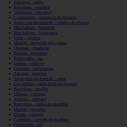
Zaragoza - utebo
Barcelona - manlleu
Tarragona - vila-seca
Guadalajara - azuqueca-de-henares
Santa-cruz-de-tenerife - vilaflor-de-chasna
Illes-balears - fornalutx
Illes-balears - formentera
Soria - vinuesa
Madrid - mejorada-del-campo
Ourense - ribadavia
Bizkaia - mundaka
Pontevedra - oia
Girona - vidreres
Granada - pampaneira
Alicante - novelda
Santa-cruz-de-tenerife - adeje
Las-palmas - santa-lucía-de-tirajana
Barcelona - ripollet
Málaga - cómpeta
Asturias - cabrales
Barcelona - caldes-de-montbui
Madrid - rascafría
Girona - calonge
Castellón - castelló-de-la-plana
Pontevedra - tui