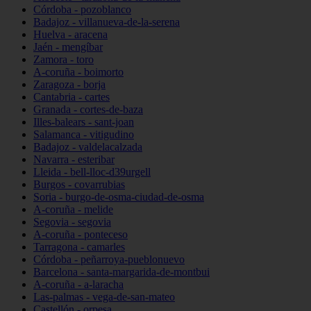
Córdoba - pozoblanco
Badajoz - villanueva-de-la-serena
Huelva - aracena
Jaén - mengíbar
Zamora - toro
A-coruña - boimorto
Zaragoza - borja
Cantabria - cartes
Granada - cortes-de-baza
Illes-balears - sant-joan
Salamanca - vitigudino
Badajoz - valdelacalzada
Navarra - esteribar
Lleida - bell-lloc-d39urgell
Burgos - covarrubias
Soria - burgo-de-osma-ciudad-de-osma
A-coruña - melide
Segovia - segovia
A-coruña - ponteceso
Tarragona - camarles
Córdoba - peñarroya-pueblonuevo
Barcelona - santa-margarida-de-montbui
A-coruña - a-laracha
Las-palmas - vega-de-san-mateo
Castellón - orpesa