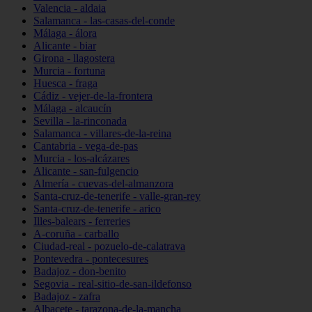
Valencia - aldaia
Salamanca - las-casas-del-conde
Málaga - álora
Alicante - biar
Girona - llagostera
Murcia - fortuna
Huesca - fraga
Cádiz - vejer-de-la-frontera
Málaga - alcaucín
Sevilla - la-rinconada
Salamanca - villares-de-la-reina
Cantabria - vega-de-pas
Murcia - los-alcázares
Alicante - san-fulgencio
Almería - cuevas-del-almanzora
Santa-cruz-de-tenerife - valle-gran-rey
Santa-cruz-de-tenerife - arico
Illes-balears - ferreries
A-coruña - carballo
Ciudad-real - pozuelo-de-calatrava
Pontevedra - pontecesures
Badajoz - don-benito
Segovia - real-sitio-de-san-ildefonso
Badajoz - zafra
Albacete - tarazona-de-la-mancha