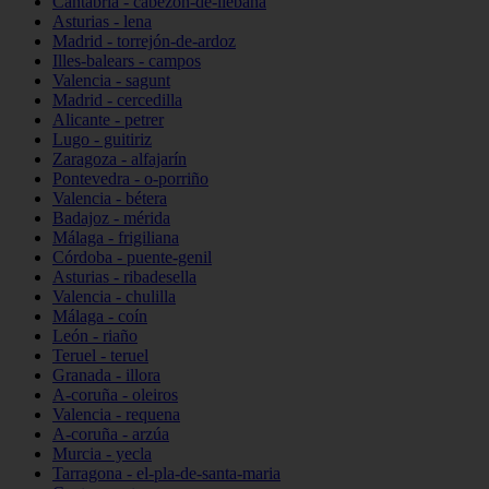
Cantabria - cabezón-de-liébana
Asturias - lena
Madrid - torrejón-de-ardoz
Illes-balears - campos
Valencia - sagunt
Madrid - cercedilla
Alicante - petrer
Lugo - guitiriz
Zaragoza - alfajarín
Pontevedra - o-porriño
Valencia - bétera
Badajoz - mérida
Málaga - frigiliana
Córdoba - puente-genil
Asturias - ribadesella
Valencia - chulilla
Málaga - coín
León - riaño
Teruel - teruel
Granada - illora
A-coruña - oleiros
Valencia - requena
A-coruña - arzúa
Murcia - yecla
Tarragona - el-pla-de-santa-maria