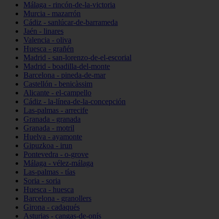
Málaga - rincón-de-la-victoria
Murcia - mazarrón
Cádiz - sanlúcar-de-barrameda
Jaén - linares
Valencia - oliva
Huesca - grañén
Madrid - san-lorenzo-de-el-escorial
Madrid - boadilla-del-monte
Barcelona - pineda-de-mar
Castellón - benicàssim
Alicante - el-campello
Cádiz - la-línea-de-la-concepción
Las-palmas - arrecife
Granada - granada
Granada - motril
Huelva - ayamonte
Gipuzkoa - irun
Pontevedra - o-grove
Málaga - vélez-málaga
Las-palmas - tías
Soria - soria
Huesca - huesca
Barcelona - granollers
Girona - cadaqués
Asturias - cangas-de-onís