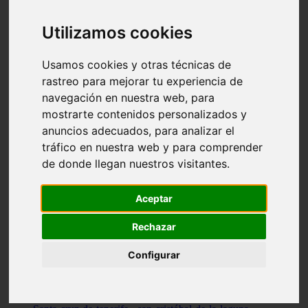
Illes-balears - capdepera
Valencia - valencia
Utilizamos cookies
Málaga - nerja
Girona - blanes
A-coruña - santiago-de-compostela
Usamos cookies y otras técnicas de
Málaga - marbella
rastreo para mejorar tu experiencia de
Tarragona - tarragona
navegación en nuestra web, para
Asturias - gijón
Girona - figueres
mostrarte contenidos personalizados y
Alicante - santa-pola
anuncios adecuados, para analizar el
Madrid - leganés
tráfico en nuestra web y para comprender
Almería - roquetas-de-mar
Girona - tossa-de-mar
de donde llegan nuestros visitantes.
Barcelona - sant-cugat-del-vallès
Alicante - l39alfàs-del-pi
Barcelona - vilanova-i-la-geltrú
Aceptar
Illes-balears - alcúdia
Castellón - peñíscola
Rechazar
Barcelona - mataró
ávila - ávila
Configurar
Illes-balears - sant-antoni-de-portmany
Illes-balears - sant-josep-de-sa-talaia
Tarragona - reus
Barcelona - badalona