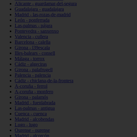
Alicante - guardamar-del-segura
Guadalajara - guadalajara
Madrid - las-rozas-de-madrid
León - ponferrada
Las-palmas - pájara
Pontevedra - sanxenxo
Valencia - cullera
Barcelona - calella
Girona - l39escala
Illes-balears - consell
Málaga - torrox
Cádiz - algeciras
Girona - palafrugell
Palencia - palencia
Cádiz - chiclana-de-la-frontera
A-coruña - ferrol
A-coruña - monfero
Girona - palamós
Madrid - fuenlabrada
Las-palmas - antigua
Cuenca - cuenca
Madrid - alcobendas
Lugo - lugo
Ourense - ourense
Madrid - alcorcón