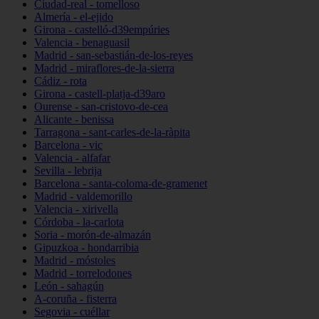
Ciudad-real - tomelloso
Almería - el-ejido
Girona - castelló-d39empúries
Valencia - benaguasil
Madrid - san-sebastián-de-los-reyes
Madrid - miraflores-de-la-sierra
Cádiz - rota
Girona - castell-platja-d39aro
Ourense - san-cristovo-de-cea
Alicante - benissa
Tarragona - sant-carles-de-la-ràpita
Barcelona - vic
Valencia - alfafar
Sevilla - lebrija
Barcelona - santa-coloma-de-gramenet
Madrid - valdemorillo
Valencia - xirivella
Córdoba - la-carlota
Soria - morón-de-almazán
Gipuzkoa - hondarribia
Madrid - móstoles
Madrid - torrelodones
León - sahagún
A-coruña - fisterra
Segovia - cuéllar