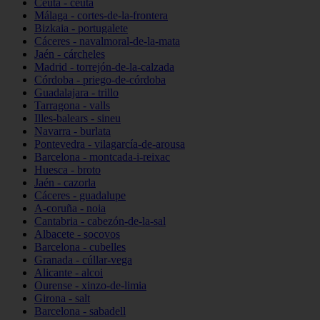
Ceuta - ceuta
Málaga - cortes-de-la-frontera
Bizkaia - portugalete
Cáceres - navalmoral-de-la-mata
Jaén - cárcheles
Madrid - torrejón-de-la-calzada
Córdoba - priego-de-córdoba
Guadalajara - trillo
Tarragona - valls
Illes-balears - sineu
Navarra - burlata
Pontevedra - vilagarcía-de-arousa
Barcelona - montcada-i-reixac
Huesca - broto
Jaén - cazorla
Cáceres - guadalupe
A-coruña - noia
Cantabria - cabezón-de-la-sal
Albacete - socovos
Barcelona - cubelles
Granada - cúllar-vega
Alicante - alcoi
Ourense - xinzo-de-limia
Girona - salt
Barcelona - sabadell