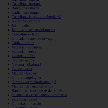
Castellón - burriana
Barcelona - navàs
Cádiz - san-roque
Castellón - la-pobla-de-benifassà
A-coruña - cambre
Jaén - bailén
Jaén - santisteban-del-puerto
Las-palmas - telde
Granada - cenes-de-la-vega
Cádiz - bornos
Valencia - bocairent
Valencia - sueca
La-rioja - alfaro
Sevilla - osuna
Navarra - ribaforada
Toledo - urda
Madrid - lozoya
Girona - argelaguer
Girona - torroella-de-montgrí
Madrid - daganzo-de-arriba
Barcelona - sant-quirze-del-vallès
Salamanca - castellanos-de-moriscos
Zaragoza - caspe
Gipuzkoa - beasain
Gipuzkoa - tolosa