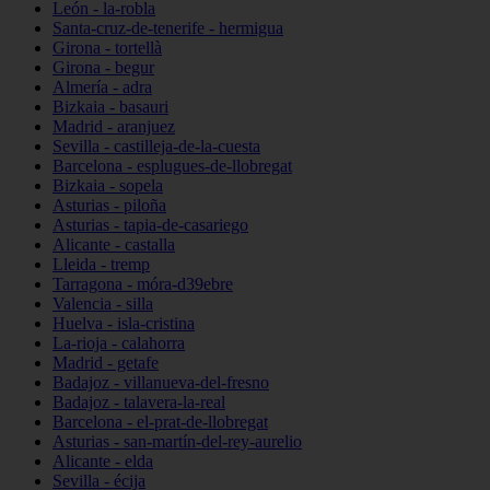
León - la-robla
Santa-cruz-de-tenerife - hermigua
Girona - tortellà
Girona - begur
Almería - adra
Bizkaia - basauri
Madrid - aranjuez
Sevilla - castilleja-de-la-cuesta
Barcelona - esplugues-de-llobregat
Bizkaia - sopela
Asturias - piloña
Asturias - tapia-de-casariego
Alicante - castalla
Lleida - tremp
Tarragona - móra-d39ebre
Valencia - silla
Huelva - isla-cristina
La-rioja - calahorra
Madrid - getafe
Badajoz - villanueva-del-fresno
Badajoz - talavera-la-real
Barcelona - el-prat-de-llobregat
Asturias - san-martín-del-rey-aurelio
Alicante - elda
Sevilla - écija