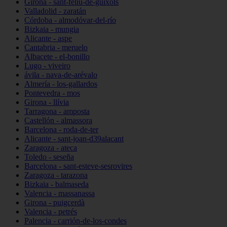
Girona - sant-feliu-de-guíxols
Valladolid - zaratán
Córdoba - almodóvar-del-río
Bizkaia - mungia
Alicante - aspe
Cantabria - meruelo
Albacete - el-bonillo
Lugo - viveiro
ávila - nava-de-arévalo
Almería - los-gallardos
Pontevedra - mos
Girona - llívia
Tarragona - amposta
Castellón - almassora
Barcelona - roda-de-ter
Alicante - sant-joan-d39alacant
Zaragoza - ateca
Toledo - seseña
Barcelona - sant-esteve-sesrovires
Zaragoza - tarazona
Bizkaia - balmaseda
Valencia - massanassa
Girona - puigcerdà
Valencia - petrés
Palencia - carrión-de-los-condes