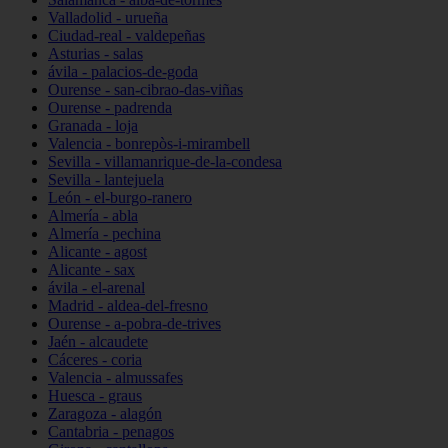
Valladolid - urueña
Ciudad-real - valdepeñas
Asturias - salas
ávila - palacios-de-goda
Ourense - san-cibrao-das-viñas
Ourense - padrenda
Granada - loja
Valencia - bonrepòs-i-mirambell
Sevilla - villamanrique-de-la-condesa
Sevilla - lantejuela
León - el-burgo-ranero
Almería - abla
Almería - pechina
Alicante - agost
Alicante - sax
ávila - el-arenal
Madrid - aldea-del-fresno
Ourense - a-pobra-de-trives
Jaén - alcaudete
Cáceres - coria
Valencia - almussafes
Huesca - graus
Zaragoza - alagón
Cantabria - penagos