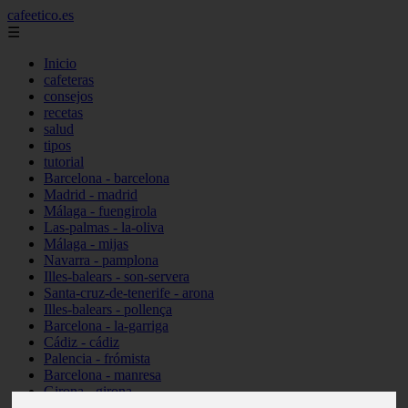
cafeetico.es
☰
Inicio
cafeteras
consejos
recetas
salud
tipos
tutorial
Barcelona - barcelona
Madrid - madrid
Málaga - fuengirola
Las-palmas - la-oliva
Málaga - mijas
Navarra - pamplona
Illes-balears - son-servera
Santa-cruz-de-tenerife - arona
Illes-balears - pollença
Barcelona - la-garriga
Cádiz - cádiz
Palencia - frómista
Barcelona - manresa
Girona - girona
Castellón - vinaròs