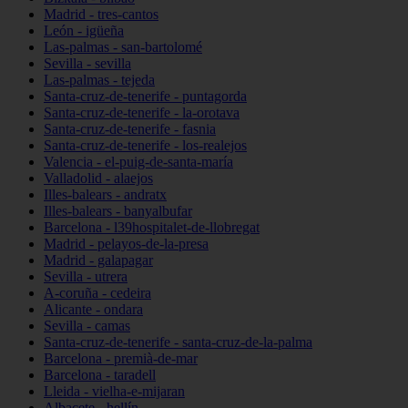
Madrid - tres-cantos
León - igüeña
Las-palmas - san-bartolomé
Sevilla - sevilla
Las-palmas - tejeda
Santa-cruz-de-tenerife - puntagorda
Santa-cruz-de-tenerife - la-orotava
Santa-cruz-de-tenerife - fasnia
Santa-cruz-de-tenerife - los-realejos
Valencia - el-puig-de-santa-maría
Valladolid - alaejos
Illes-balears - andratx
Illes-balears - banyalbufar
Barcelona - l39hospitalet-de-llobregat
Madrid - pelayos-de-la-presa
Madrid - galapagar
Sevilla - utrera
A-coruña - cedeira
Alicante - ondara
Sevilla - camas
Santa-cruz-de-tenerife - santa-cruz-de-la-palma
Barcelona - premià-de-mar
Barcelona - taradell
Lleida - vielha-e-mijaran
Albacete - hellín