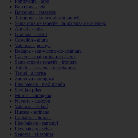
Pontevedra - arbo
Barcelona - teià
Barcelona - casserres
Tarragona - la-torre-de-fontaubella
Santa-cruz-de-tenerife - la-matanza-de-acentejo
Almería - enix
Granada - castril
Castellón - altura
Valencia - picanya
Badajoz - san-vicente-de-alcántara
Cáceres - malpartida-de-cáceres
Santa-cruz-de-tenerife - frontera
Toledo - las-ventas-de-retamosa
Teruel - alcorisa
Zaragoza - zaragoza
Illes-balears - maó-mahón
Sevilla - pilas
Murcia - cartagena
Navarra - castejón
Valencia - sedaví
Huesca - sariñena
Cantabria - limpias
Illes-balears - santanyí
Illes-balears - selva
Segovia - el-espinar