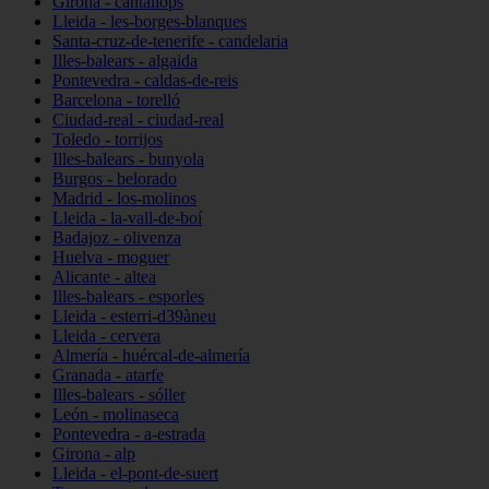
Girona - cantallops
Lleida - les-borges-blanques
Santa-cruz-de-tenerife - candelaria
Illes-balears - algaida
Pontevedra - caldas-de-reis
Barcelona - torelló
Ciudad-real - ciudad-real
Toledo - torrijos
Illes-balears - bunyola
Burgos - belorado
Madrid - los-molinos
Lleida - la-vall-de-boí
Badajoz - olivenza
Huelva - moguer
Alicante - altea
Illes-balears - esporles
Lleida - esterri-d39àneu
Lleida - cervera
Almería - huércal-de-almería
Granada - atarfe
Illes-balears - sóller
León - molinaseca
Pontevedra - a-estrada
Girona - alp
Lleida - el-pont-de-suert