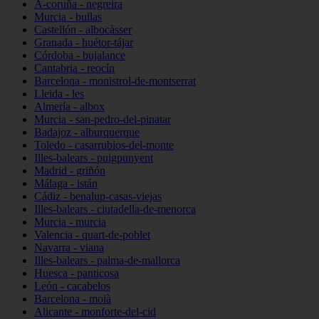
A-coruña - negreira
Murcia - bullas
Castellón - albocàsser
Granada - huétor-tájar
Córdoba - bujalance
Cantabria - reocín
Barcelona - monistrol-de-montserrat
Lleida - les
Almería - albox
Murcia - san-pedro-del-pinatar
Badajoz - alburquerque
Toledo - casarrubios-del-monte
Illes-balears - puigpunyent
Madrid - griñón
Málaga - istán
Cádiz - benalup-casas-viejas
Illes-balears - ciutadella-de-menorca
Murcia - murcia
Valencia - quart-de-poblet
Navarra - viana
Illes-balears - palma-de-mallorca
Huesca - panticosa
León - cacabelos
Barcelona - moià
Alicante - monforte-del-cid