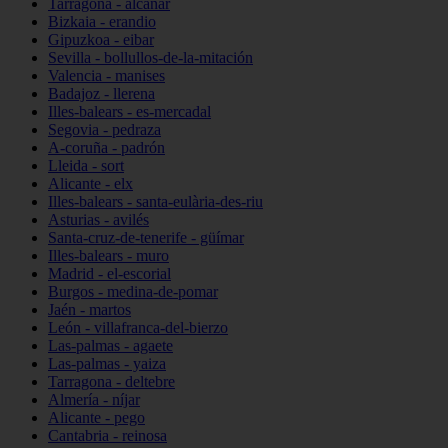
Tarragona - alcanar
Bizkaia - erandio
Gipuzkoa - eibar
Sevilla - bollullos-de-la-mitación
Valencia - manises
Badajoz - llerena
Illes-balears - es-mercadal
Segovia - pedraza
A-coruña - padrón
Lleida - sort
Alicante - elx
Illes-balears - santa-eulària-des-riu
Asturias - avilés
Santa-cruz-de-tenerife - güímar
Illes-balears - muro
Madrid - el-escorial
Burgos - medina-de-pomar
Jaén - martos
León - villafranca-del-bierzo
Las-palmas - agaete
Las-palmas - yaiza
Tarragona - deltebre
Almería - níjar
Alicante - pego
Cantabria - reinosa