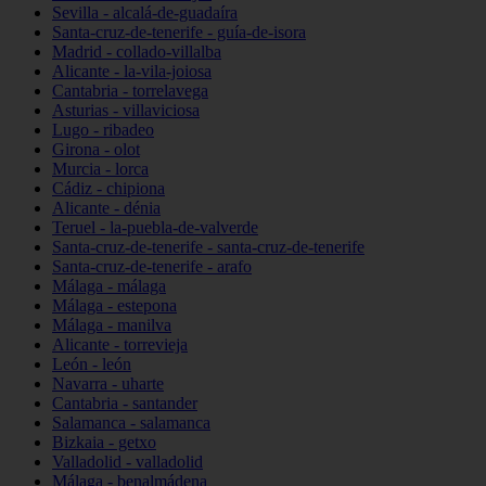
Sevilla - alcalá-de-guadaíra
Santa-cruz-de-tenerife - guía-de-isora
Madrid - collado-villalba
Alicante - la-vila-joiosa
Cantabria - torrelavega
Asturias - villaviciosa
Lugo - ribadeo
Girona - olot
Murcia - lorca
Cádiz - chipiona
Alicante - dénia
Teruel - la-puebla-de-valverde
Santa-cruz-de-tenerife - santa-cruz-de-tenerife
Santa-cruz-de-tenerife - arafo
Málaga - málaga
Málaga - estepona
Málaga - manilva
Alicante - torrevieja
León - león
Navarra - uharte
Cantabria - santander
Salamanca - salamanca
Bizkaia - getxo
Valladolid - valladolid
Málaga - benalmádena