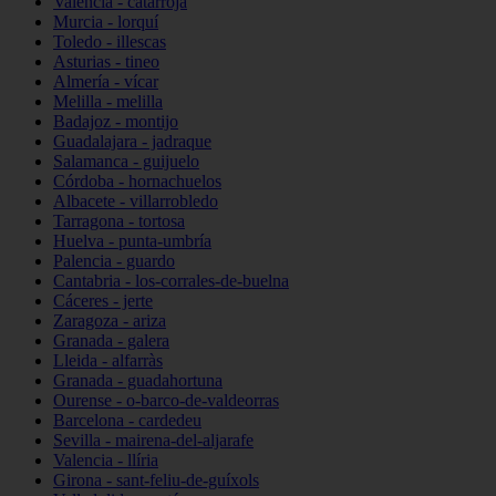
Valencia - catarroja
Murcia - lorquí
Toledo - illescas
Asturias - tineo
Almería - vícar
Melilla - melilla
Badajoz - montijo
Guadalajara - jadraque
Salamanca - guijuelo
Córdoba - hornachuelos
Albacete - villarrobledo
Tarragona - tortosa
Huelva - punta-umbría
Palencia - guardo
Cantabria - los-corrales-de-buelna
Cáceres - jerte
Zaragoza - ariza
Granada - galera
Lleida - alfarràs
Granada - guadahortuna
Ourense - o-barco-de-valdeorras
Barcelona - cardedeu
Sevilla - mairena-del-aljarafe
Valencia - llíria
Girona - sant-feliu-de-guíxols