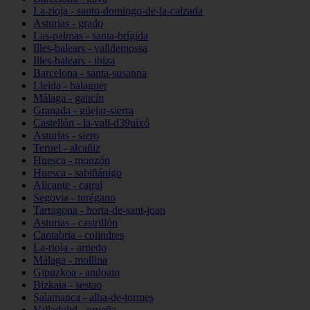
La-rioja - santo-domingo-de-la-calzada
Asturias - grado
Las-palmas - santa-brígida
Illes-balears - valldemossa
Illes-balears - ibiza
Barcelona - santa-susanna
Lleida - balaguer
Málaga - gaucín
Granada - güejar-sierra
Castellón - la-vall-d39uixó
Asturias - siero
Teruel - alcañiz
Huesca - monzón
Huesca - sabiñánigo
Alicante - catral
Segovia - turégano
Tarragona - horta-de-sant-joan
Asturias - castrillón
Cantabria - colindres
La-rioja - arnedo
Málaga - mollina
Gipuzkoa - andoain
Bizkaia - sestao
Salamanca - alba-de-tormes
Valladolid - urueña