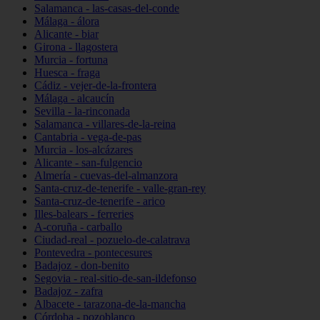
Salamanca - las-casas-del-conde
Málaga - álora
Alicante - biar
Girona - llagostera
Murcia - fortuna
Huesca - fraga
Cádiz - vejer-de-la-frontera
Málaga - alcaucín
Sevilla - la-rinconada
Salamanca - villares-de-la-reina
Cantabria - vega-de-pas
Murcia - los-alcázares
Alicante - san-fulgencio
Almería - cuevas-del-almanzora
Santa-cruz-de-tenerife - valle-gran-rey
Santa-cruz-de-tenerife - arico
Illes-balears - ferreries
A-coruña - carballo
Ciudad-real - pozuelo-de-calatrava
Pontevedra - pontecesures
Badajoz - don-benito
Segovia - real-sitio-de-san-ildefonso
Badajoz - zafra
Albacete - tarazona-de-la-mancha
Córdoba - pozoblanco