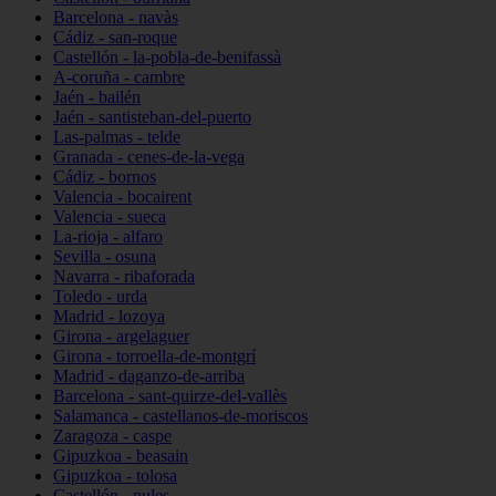
Barcelona - navàs
Cádiz - san-roque
Castellón - la-pobla-de-benifassà
A-coruña - cambre
Jaén - bailén
Jaén - santisteban-del-puerto
Las-palmas - telde
Granada - cenes-de-la-vega
Cádiz - bornos
Valencia - bocairent
Valencia - sueca
La-rioja - alfaro
Sevilla - osuna
Navarra - ribaforada
Toledo - urda
Madrid - lozoya
Girona - argelaguer
Girona - torroella-de-montgrí
Madrid - daganzo-de-arriba
Barcelona - sant-quirze-del-vallès
Salamanca - castellanos-de-moriscos
Zaragoza - caspe
Gipuzkoa - beasain
Gipuzkoa - tolosa
Castellón - nules