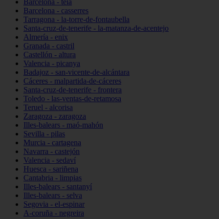
Barcelona - teià
Barcelona - casserres
Tarragona - la-torre-de-fontaubella
Santa-cruz-de-tenerife - la-matanza-de-acentejo
Almería - enix
Granada - castril
Castellón - altura
Valencia - picanya
Badajoz - san-vicente-de-alcántara
Cáceres - malpartida-de-cáceres
Santa-cruz-de-tenerife - frontera
Toledo - las-ventas-de-retamosa
Teruel - alcorisa
Zaragoza - zaragoza
Illes-balears - maó-mahón
Sevilla - pilas
Murcia - cartagena
Navarra - castejón
Valencia - sedaví
Huesca - sariñena
Cantabria - limpias
Illes-balears - santanyí
Illes-balears - selva
Segovia - el-espinar
A-coruña - negreira