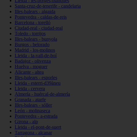
Lleida - les-borges-blanques
Santa-cruz-de-tenerife - candelaria
Illes-balears - algaida
Pontevedra - caldas-de-reis
Barcelona - torelló
Ciudad-real - ciudad-real
Toledo - torrijos
Illes-balears - bunyola
Burgos - belorado
Madrid - los-molinos
Lleida - la-vall-de-boí
Badajoz - olivenza
Huelva - moguer
Alicante - altea
Illes-balears - esporles
Lleida - esterri-d39àneu
Lleida - cervera
Almería - huércal-de-almería
Granada - atarfe
Illes-balears - sóller
León - molinaseca
Pontevedra - a-estrada
Girona - alp
Lleida - el-pont-de-suert
Tarragona - alcanar