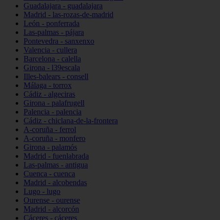
Guadalajara - guadalajara
Madrid - las-rozas-de-madrid
León - ponferrada
Las-palmas - pájara
Pontevedra - sanxenxo
Valencia - cullera
Barcelona - calella
Girona - l39escala
Illes-balears - consell
Málaga - torrox
Cádiz - algeciras
Girona - palafrugell
Palencia - palencia
Cádiz - chiclana-de-la-frontera
A-coruña - ferrol
A-coruña - monfero
Girona - palamós
Madrid - fuenlabrada
Las-palmas - antigua
Cuenca - cuenca
Madrid - alcobendas
Lugo - lugo
Ourense - ourense
Madrid - alcorcón
Cáceres - cáceres