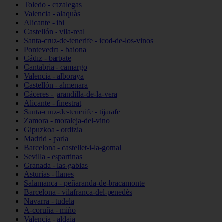
Toledo - cazalegas
Valencia - alaquàs
Alicante - ibi
Castellón - vila-real
Santa-cruz-de-tenerife - icod-de-los-vinos
Pontevedra - baiona
Cádiz - barbate
Cantabria - camargo
Valencia - alboraya
Castellón - almenara
Cáceres - jarandilla-de-la-vera
Alicante - finestrat
Santa-cruz-de-tenerife - tijarafe
Zamora - moraleja-del-vino
Gipuzkoa - ordizia
Madrid - parla
Barcelona - castellet-i-la-gornal
Sevilla - espartinas
Granada - las-gabias
Asturias - llanes
Salamanca - peñaranda-de-bracamonte
Barcelona - vilafranca-del-penedès
Navarra - tudela
A-coruña - miño
Valencia - aldaia