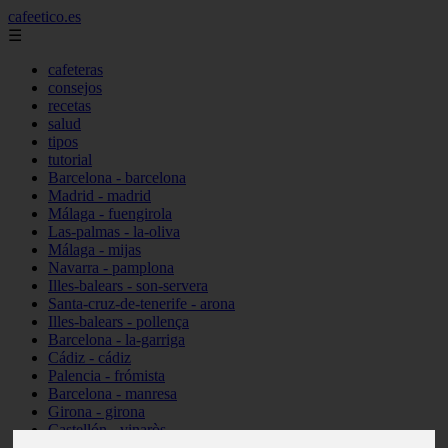
cafeetico.es
☰
cafeteras
consejos
recetas
salud
tipos
tutorial
Barcelona - barcelona
Madrid - madrid
Málaga - fuengirola
Las-palmas - la-oliva
Málaga - mijas
Navarra - pamplona
Illes-balears - son-servera
Santa-cruz-de-tenerife - arona
Illes-balears - pollença
Barcelona - la-garriga
Cádiz - cádiz
Palencia - frómista
Barcelona - manresa
Girona - girona
Castellón - vinaròs
Illes-balears - capdepera