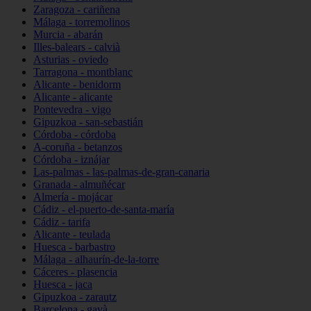
Zaragoza - cariñena
Málaga - torremolinos
Murcia - abarán
Illes-balears - calvià
Asturias - oviedo
Tarragona - montblanc
Alicante - benidorm
Alicante - alicante
Pontevedra - vigo
Gipuzkoa - san-sebastián
Córdoba - córdoba
A-coruña - betanzos
Córdoba - iznájar
Las-palmas - las-palmas-de-gran-canaria
Granada - almuñécar
Almería - mojácar
Cádiz - el-puerto-de-santa-maría
Cádiz - tarifa
Alicante - teulada
Huesca - barbastro
Málaga - alhaurín-de-la-torre
Cáceres - plasencia
Huesca - jaca
Gipuzkoa - zarautz
Barcelona - gavà