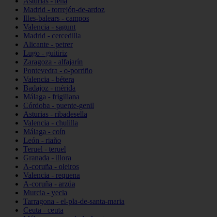
Asturias - lena
Madrid - torrejón-de-ardoz
Illes-balears - campos
Valencia - sagunt
Madrid - cercedilla
Alicante - petrer
Lugo - guitiriz
Zaragoza - alfajarín
Pontevedra - o-porriño
Valencia - bétera
Badajoz - mérida
Málaga - frigiliana
Córdoba - puente-genil
Asturias - ribadesella
Valencia - chulilla
Málaga - coín
León - riaño
Teruel - teruel
Granada - illora
A-coruña - oleiros
Valencia - requena
A-coruña - arzúa
Murcia - yecla
Tarragona - el-pla-de-santa-maria
Ceuta - ceuta