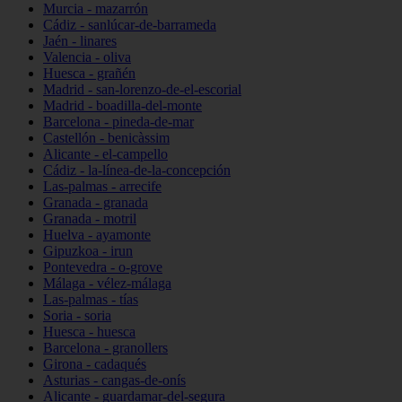
Murcia - mazarrón
Cádiz - sanlúcar-de-barrameda
Jaén - linares
Valencia - oliva
Huesca - grañén
Madrid - san-lorenzo-de-el-escorial
Madrid - boadilla-del-monte
Barcelona - pineda-de-mar
Castellón - benicàssim
Alicante - el-campello
Cádiz - la-línea-de-la-concepción
Las-palmas - arrecife
Granada - granada
Granada - motril
Huelva - ayamonte
Gipuzkoa - irun
Pontevedra - o-grove
Málaga - vélez-málaga
Las-palmas - tías
Soria - soria
Huesca - huesca
Barcelona - granollers
Girona - cadaqués
Asturias - cangas-de-onís
Alicante - guardamar-del-segura