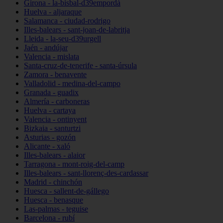
Girona - la-bisbal-d39empordà
Huelva - aljaraque
Salamanca - ciudad-rodrigo
Illes-balears - sant-joan-de-labritja
Lleida - la-seu-d39urgell
Jaén - andújar
Valencia - mislata
Santa-cruz-de-tenerife - santa-úrsula
Zamora - benavente
Valladolid - medina-del-campo
Granada - guadix
Almería - carboneras
Huelva - cartaya
Valencia - ontinyent
Bizkaia - santurtzi
Asturias - gozón
Alicante - xaló
Illes-balears - alaior
Tarragona - mont-roig-del-camp
Illes-balears - sant-llorenç-des-cardassar
Madrid - chinchón
Huesca - sallent-de-gállego
Huesca - benasque
Las-palmas - teguise
Barcelona - rubí