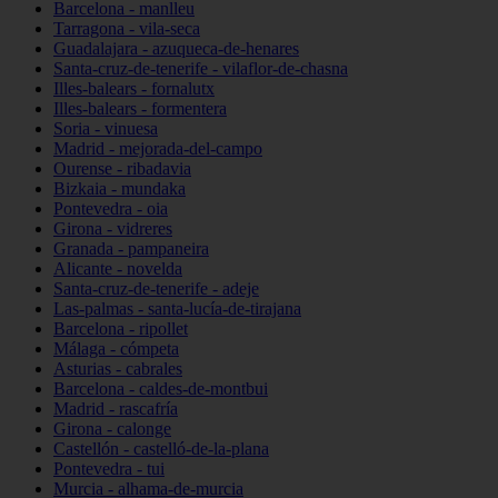
Barcelona - manlleu
Tarragona - vila-seca
Guadalajara - azuqueca-de-henares
Santa-cruz-de-tenerife - vilaflor-de-chasna
Illes-balears - fornalutx
Illes-balears - formentera
Soria - vinuesa
Madrid - mejorada-del-campo
Ourense - ribadavia
Bizkaia - mundaka
Pontevedra - oia
Girona - vidreres
Granada - pampaneira
Alicante - novelda
Santa-cruz-de-tenerife - adeje
Las-palmas - santa-lucía-de-tirajana
Barcelona - ripollet
Málaga - cómpeta
Asturias - cabrales
Barcelona - caldes-de-montbui
Madrid - rascafría
Girona - calonge
Castellón - castelló-de-la-plana
Pontevedra - tui
Murcia - alhama-de-murcia