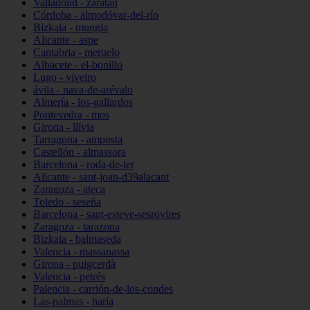
Valladolid - zaratán
Córdoba - almodóvar-del-río
Bizkaia - mungia
Alicante - aspe
Cantabria - meruelo
Albacete - el-bonillo
Lugo - viveiro
ávila - nava-de-arévalo
Almería - los-gallardos
Pontevedra - mos
Girona - llívia
Tarragona - amposta
Castellón - almassora
Barcelona - roda-de-ter
Alicante - sant-joan-d39alacant
Zaragoza - ateca
Toledo - seseña
Barcelona - sant-esteve-sesrovires
Zaragoza - tarazona
Bizkaia - balmaseda
Valencia - massanassa
Girona - puigcerdà
Valencia - petrés
Palencia - carrión-de-los-condes
Las-palmas - haría