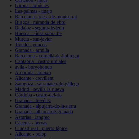
Girona - arbúcies
Las-palmas - tinajo
Barcelona - olesa-de-montserrat
Burgos - miranda-de-ebro
Badajoz - segura-de-león
Huesca - aínsa-sobrarbe
Murcia - san-javier
Toledo - yuncos
Granada - armilla
Barcelona - cornellà-de-llobregat
Cantabria - castro-urdiales
ávila - burgohondo
A-coruña - arteixo
Alicante - crevillent
Zaragoza - san-mateo-de-gállego
Madrid - sevilla-la-nueva
Córdoba - castro-del-río
Granada - trevélez
Granada - alpujarra-de-la-sierra
Granada - alhama-de-granada
Asturias - langreo
Cáceres - hervás
Ciudad-real - puerto-lápice
Alicante - polop