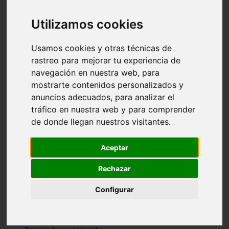
Valencia - valencia
Málaga - nerja
Utilizamos cookies
Girona - blanes
A-coruña - santiago-de-compostela
Málaga - marbella
Usamos cookies y otras técnicas de
Tarragona - tarragona
rastreo para mejorar tu experiencia de
Asturias - gijón
navegación en nuestra web, para
Girona - figueres
Alicante - santa-pola
mostrarte contenidos personalizados y
Madrid - leganés
anuncios adecuados, para analizar el
Almería - roquetas-de-mar
tráfico en nuestra web y para comprender
Girona - tossa-de-mar
Barcelona - sant-cugat-del-vallès
de donde llegan nuestros visitantes.
Alicante - l39alfàs-del-pi
Barcelona - vilanova-i-la-geltrú
Illes-balears - alcúdia
Aceptar
Castellón - peñíscola
Barcelona - mataró
Rechazar
ávila - ávila
Illes-balears - sant-antoni-de-portmany
Configurar
Illes-balears - sant-josep-de-sa-talaia
Tarragona - reus
Barcelona - badalona
Santa-cruz-de-tenerife - san-cristóbal-de-la-laguna