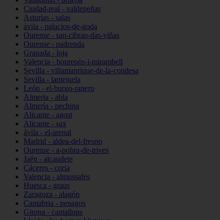
Ciudad-real - valdepeñas
Asturias - salas
ávila - palacios-de-goda
Ourense - san-cibrao-das-viñas
Ourense - padrenda
Granada - loja
Valencia - bonrepòs-i-mirambell
Sevilla - villamanrique-de-la-condesa
Sevilla - lantejuela
León - el-burgo-ranero
Almería - abla
Almería - pechina
Alicante - agost
Alicante - sax
ávila - el-arenal
Madrid - aldea-del-fresno
Ourense - a-pobra-de-trives
Jaén - alcaudete
Cáceres - coria
Valencia - almussafes
Huesca - graus
Zaragoza - alagón
Cantabria - penagos
Girona - cantallops