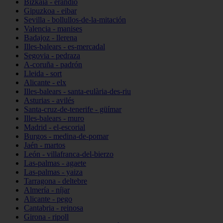
Bizkaia - erandio
Gipuzkoa - eibar
Sevilla - bollullos-de-la-mitación
Valencia - manises
Badajoz - llerena
Illes-balears - es-mercadal
Segovia - pedraza
A-coruña - padrón
Lleida - sort
Alicante - elx
Illes-balears - santa-eulària-des-riu
Asturias - avilés
Santa-cruz-de-tenerife - güímar
Illes-balears - muro
Madrid - el-escorial
Burgos - medina-de-pomar
Jaén - martos
León - villafranca-del-bierzo
Las-palmas - agaete
Las-palmas - yaiza
Tarragona - deltebre
Almería - níjar
Alicante - pego
Cantabria - reinosa
Girona - ripoll