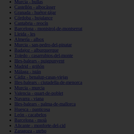
Murcia - bullas
Castellón - albocàsser
Granada - huétor-tájar
Córdoba - bujalance
Cantabria - reocín
Barcelona - monistrol-de-montserrat
Lleida - les
Almería - albox
Murcia - san-pedro-del-pinatar
Badajoz - alburquerque
Toledo - casarrubios-del-monte
Illes-balears - puigpunyent
Madrid - griñón
Málaga - istán
Cádiz - benalup-casas-viejas
Illes-balears - ciutadella-de-menorca
Murcia - murcia
Valencia - quart-de-poblet
Navarra - viana
Illes-balears - palma-de-mallorca
Huesca - panticosa
León - cacabelos
Barcelona - moià
Alicante - monforte-del-cid
Zaragoza - utebo