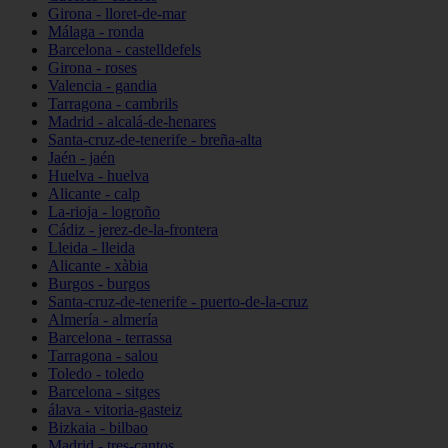
Girona - lloret-de-mar
Málaga - ronda
Barcelona - castelldefels
Girona - roses
Valencia - gandia
Tarragona - cambrils
Madrid - alcalá-de-henares
Santa-cruz-de-tenerife - breña-alta
Jaén - jaén
Huelva - huelva
Alicante - calp
La-rioja - logroño
Cádiz - jerez-de-la-frontera
Lleida - lleida
Alicante - xàbia
Burgos - burgos
Santa-cruz-de-tenerife - puerto-de-la-cruz
Almería - almería
Barcelona - terrassa
Tarragona - salou
Toledo - toledo
Barcelona - sitges
álava - vitoria-gasteiz
Bizkaia - bilbao
Madrid - tres-cantos