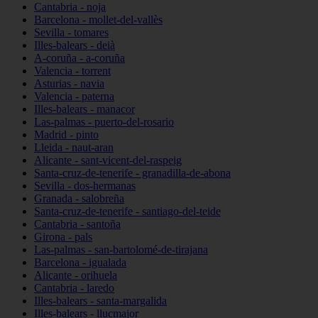
Cantabria - noja
Barcelona - mollet-del-vallès
Sevilla - tomares
Illes-balears - deià
A-coruña - a-coruña
Valencia - torrent
Asturias - navia
Valencia - paterna
Illes-balears - manacor
Las-palmas - puerto-del-rosario
Madrid - pinto
Lleida - naut-aran
Alicante - sant-vicent-del-raspeig
Santa-cruz-de-tenerife - granadilla-de-abona
Sevilla - dos-hermanas
Granada - salobreña
Santa-cruz-de-tenerife - santiago-del-teide
Cantabria - santoña
Girona - pals
Las-palmas - san-bartolomé-de-tirajana
Barcelona - igualada
Alicante - orihuela
Cantabria - laredo
Illes-balears - santa-margalida
Illes-balears - llucmajor