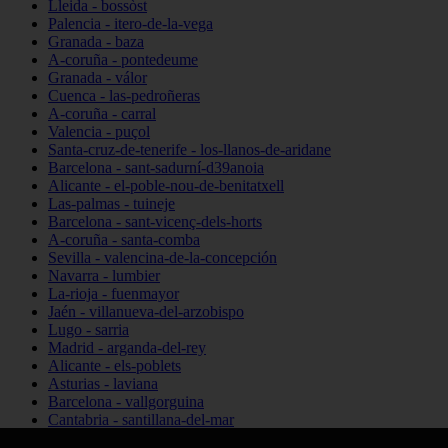
Lleida - bossòst
Palencia - itero-de-la-vega
Granada - baza
A-coruña - pontedeume
Granada - válor
Cuenca - las-pedroñeras
A-coruña - carral
Valencia - puçol
Santa-cruz-de-tenerife - los-llanos-de-aridane
Barcelona - sant-sadurní-d39anoia
Alicante - el-poble-nou-de-benitatxell
Las-palmas - tuineje
Barcelona - sant-vicenç-dels-horts
A-coruña - santa-comba
Sevilla - valencina-de-la-concepción
Navarra - lumbier
La-rioja - fuenmayor
Jaén - villanueva-del-arzobispo
Lugo - sarria
Madrid - arganda-del-rey
Alicante - els-poblets
Asturias - laviana
Barcelona - vallgorguina
Cantabria - santillana-del-mar
Zamora - santa-maría-de-la-vega