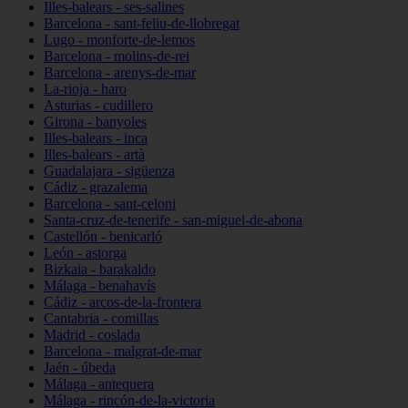
Illes-balears - ses-salines
Barcelona - sant-feliu-de-llobregat
Lugo - monforte-de-lemos
Barcelona - molins-de-rei
Barcelona - arenys-de-mar
La-rioja - haro
Asturias - cudillero
Girona - banyoles
Illes-balears - inca
Illes-balears - artà
Guadalajara - sigüenza
Cádiz - grazalema
Barcelona - sant-celoni
Santa-cruz-de-tenerife - san-miguel-de-abona
Castellón - benicarló
León - astorga
Bizkaia - barakaldo
Málaga - benahavís
Cádiz - arcos-de-la-frontera
Cantabria - comillas
Madrid - coslada
Barcelona - malgrat-de-mar
Jaén - úbeda
Málaga - antequera
Málaga - rincón-de-la-victoria