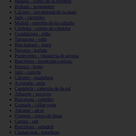
Málaga - cortes-de-la-frontera
Bizkaia - portugalete
Cáceres - navalmoral-de-la-mata
Jaén - cárcheles
Madrid - torrejón-de-la-calzada
Córdoba - priego-de-córdoba
Guadalajara - trillo
Tarragona - valls
Illes-balears - sineu
Navarra - burlata
Pontevedra - vilagarcía-de-arousa
Barcelona - montcada-i-reixac
Huesca - broto
Jaén - cazorla
Cáceres - guadalupe
A-coruña - noia
Cantabria - cabezón-de-la-sal
Albacete - socovos
Barcelona - cubelles
Granada - cúllar-vega
Alicante - alcoi
Ourense - xinzo-de-limia
Girona - salt
Barcelona - sabadell
Ciudad-real - tomelloso