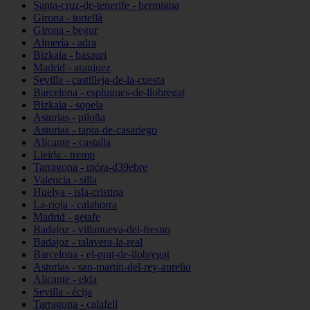
Santa-cruz-de-tenerife - hermigua
Girona - tortellà
Girona - begur
Almería - adra
Bizkaia - basauri
Madrid - aranjuez
Sevilla - castilleja-de-la-cuesta
Barcelona - esplugues-de-llobregat
Bizkaia - sopela
Asturias - piloña
Asturias - tapia-de-casariego
Alicante - castalla
Lleida - tremp
Tarragona - móra-d39ebre
Valencia - silla
Huelva - isla-cristina
La-rioja - calahorra
Madrid - getafe
Badajoz - villanueva-del-fresno
Badajoz - talavera-la-real
Barcelona - el-prat-de-llobregat
Asturias - san-martín-del-rey-aurelio
Alicante - elda
Sevilla - écija
Tarragona - calafell