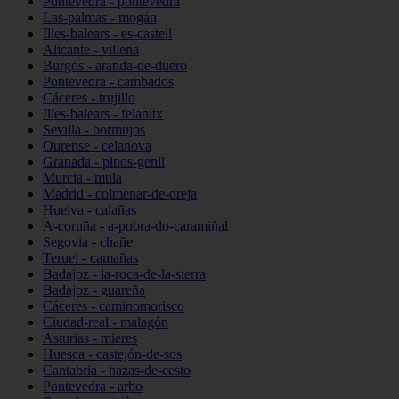
Pontevedra - pontevedra
Las-palmas - mogán
Illes-balears - es-castell
Alicante - villena
Burgos - aranda-de-duero
Pontevedra - cambados
Cáceres - trujillo
Illes-balears - felanitx
Sevilla - bormujos
Ourense - celanova
Granada - pinos-genil
Murcia - mula
Madrid - colmenar-de-oreja
Huelva - calañas
A-coruña - a-pobra-do-caramiñal
Segovia - chañe
Teruel - camañas
Badajoz - la-roca-de-la-sierra
Badajoz - guareña
Cáceres - caminomorisco
Ciudad-real - malagón
Asturias - mieres
Huesca - castejón-de-sos
Cantabria - hazas-de-cesto
Pontevedra - arbo