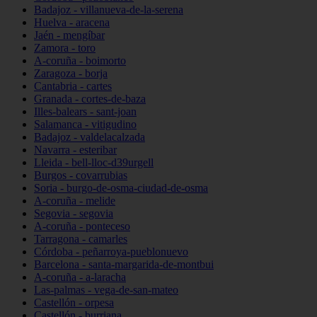
Badajoz - villanueva-de-la-serena
Huelva - aracena
Jaén - mengíbar
Zamora - toro
A-coruña - boimorto
Zaragoza - borja
Cantabria - cartes
Granada - cortes-de-baza
Illes-balears - sant-joan
Salamanca - vitigudino
Badajoz - valdelacalzada
Navarra - esteribar
Lleida - bell-lloc-d39urgell
Burgos - covarrubias
Soria - burgo-de-osma-ciudad-de-osma
A-coruña - melide
Segovia - segovia
A-coruña - ponteceso
Tarragona - camarles
Córdoba - peñarroya-pueblonuevo
Barcelona - santa-margarida-de-montbui
A-coruña - a-laracha
Las-palmas - vega-de-san-mateo
Castellón - orpesa
Castellón - burriana