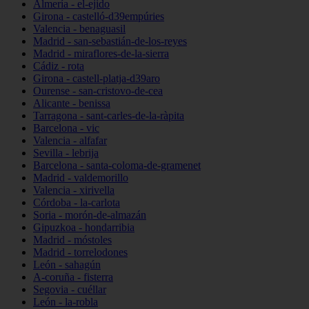
Almería - el-ejido
Girona - castelló-d39empúries
Valencia - benaguasil
Madrid - san-sebastián-de-los-reyes
Madrid - miraflores-de-la-sierra
Cádiz - rota
Girona - castell-platja-d39aro
Ourense - san-cristovo-de-cea
Alicante - benissa
Tarragona - sant-carles-de-la-ràpita
Barcelona - vic
Valencia - alfafar
Sevilla - lebrija
Barcelona - santa-coloma-de-gramenet
Madrid - valdemorillo
Valencia - xirivella
Córdoba - la-carlota
Soria - morón-de-almazán
Gipuzkoa - hondarribia
Madrid - móstoles
Madrid - torrelodones
León - sahagún
A-coruña - fisterra
Segovia - cuéllar
León - la-robla