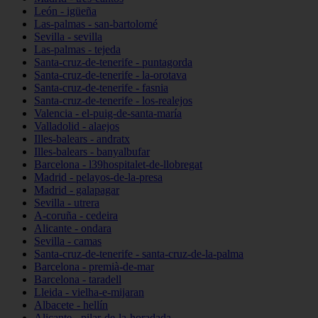
León - igüeña
Las-palmas - san-bartolomé
Sevilla - sevilla
Las-palmas - tejeda
Santa-cruz-de-tenerife - puntagorda
Santa-cruz-de-tenerife - la-orotava
Santa-cruz-de-tenerife - fasnia
Santa-cruz-de-tenerife - los-realejos
Valencia - el-puig-de-santa-maría
Valladolid - alaejos
Illes-balears - andratx
Illes-balears - banyalbufar
Barcelona - l39hospitalet-de-llobregat
Madrid - pelayos-de-la-presa
Madrid - galapagar
Sevilla - utrera
A-coruña - cedeira
Alicante - ondara
Sevilla - camas
Santa-cruz-de-tenerife - santa-cruz-de-la-palma
Barcelona - premià-de-mar
Barcelona - taradell
Lleida - vielha-e-mijaran
Albacete - hellín
Alicante - pilar-de-la-horadada