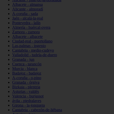
Albacete - almansa
Alicante - almoradí
A-coruña - sada
Jaén - alcalá-la-real
Pontevedra - lalín
Almería - huércal-overa
Zamora - zamora
Albacete - albacete
Ciudad-real - puertollano
Las-palmas - ingenio
Cantabria - medio-cudeyo
Valladolid - tudela-de-duero
Granada - jun
Cuenca - tarancón
Murcia - blanca
Badajoz - badajoz
A-coruña - o-pino
Granada - órgiva
Bizkaia - plentzia
Asturias - valdés
Valencia - burjassot
ávila - piedralaves
Girona - la-jonquera
Cantabria - cabezón-de-liébana