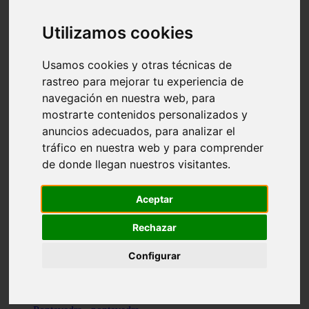
Valencia - valencia
Málaga - nerja
Utilizamos cookies
Girona - blanes
A-coruña - santiago-de-compostela
Málaga - marbella
Usamos cookies y otras técnicas de
Tarragona - tarragona
rastreo para mejorar tu experiencia de
Asturias - gijón
navegación en nuestra web, para
Girona - figueres
Alicante - santa-pola
mostrarte contenidos personalizados y
Madrid - leganés
anuncios adecuados, para analizar el
Almería - roquetas-de-mar
tráfico en nuestra web y para comprender
Girona - tossa-de-mar
Barcelona - sant-cugat-del-vallès
de donde llegan nuestros visitantes.
Alicante - l39alfàs-del-pi
Barcelona - vilanova-i-la-geltrú
Illes-balears - alcúdia
Aceptar
Castellón - peñíscola
Barcelona - mataró
Rechazar
ávila - ávila
Illes-balears - sant-antoni-de-portmany
Configurar
Illes-balears - sant-josep-de-sa-talaia
Tarragona - reus
Barcelona - badalona
Santa-cruz-de-tenerife - san-cristóbal-de-la-laguna