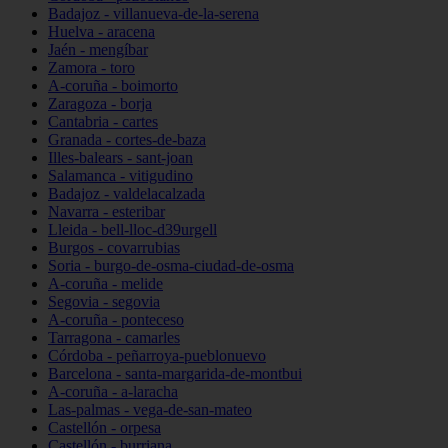
Badajoz - villanueva-de-la-serena
Huelva - aracena
Jaén - mengíbar
Zamora - toro
A-coruña - boimorto
Zaragoza - borja
Cantabria - cartes
Granada - cortes-de-baza
Illes-balears - sant-joan
Salamanca - vitigudino
Badajoz - valdelacalzada
Navarra - esteribar
Lleida - bell-lloc-d39urgell
Burgos - covarrubias
Soria - burgo-de-osma-ciudad-de-osma
A-coruña - melide
Segovia - segovia
A-coruña - ponteceso
Tarragona - camarles
Córdoba - peñarroya-pueblonuevo
Barcelona - santa-margarida-de-montbui
A-coruña - a-laracha
Las-palmas - vega-de-san-mateo
Castellón - orpesa
Castellón - burriana