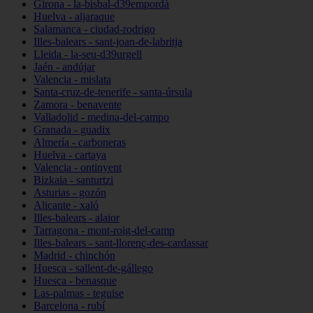
Girona - la-bisbal-d39empordà
Huelva - aljaraque
Salamanca - ciudad-rodrigo
Illes-balears - sant-joan-de-labritja
Lleida - la-seu-d39urgell
Jaén - andújar
Valencia - mislata
Santa-cruz-de-tenerife - santa-úrsula
Zamora - benavente
Valladolid - medina-del-campo
Granada - guadix
Almería - carboneras
Huelva - cartaya
Valencia - ontinyent
Bizkaia - santurtzi
Asturias - gozón
Alicante - xaló
Illes-balears - alaior
Tarragona - mont-roig-del-camp
Illes-balears - sant-llorenç-des-cardassar
Madrid - chinchón
Huesca - sallent-de-gállego
Huesca - benasque
Las-palmas - teguise
Barcelona - rubí