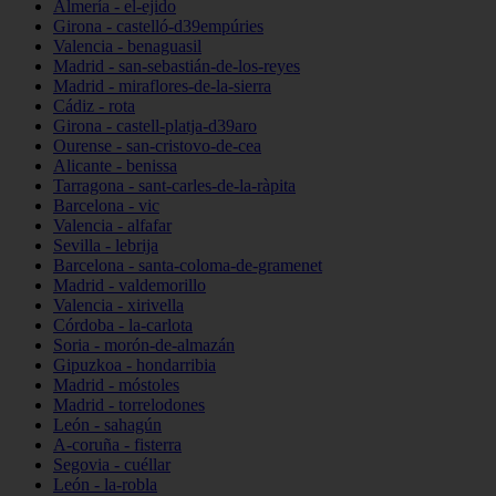
Almería - el-ejido
Girona - castelló-d39empúries
Valencia - benaguasil
Madrid - san-sebastián-de-los-reyes
Madrid - miraflores-de-la-sierra
Cádiz - rota
Girona - castell-platja-d39aro
Ourense - san-cristovo-de-cea
Alicante - benissa
Tarragona - sant-carles-de-la-ràpita
Barcelona - vic
Valencia - alfafar
Sevilla - lebrija
Barcelona - santa-coloma-de-gramenet
Madrid - valdemorillo
Valencia - xirivella
Córdoba - la-carlota
Soria - morón-de-almazán
Gipuzkoa - hondarribia
Madrid - móstoles
Madrid - torrelodones
León - sahagún
A-coruña - fisterra
Segovia - cuéllar
León - la-robla