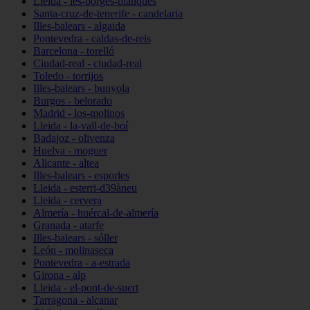
Lleida - les-borges-blanques
Santa-cruz-de-tenerife - candelaria
Illes-balears - algaida
Pontevedra - caldas-de-reis
Barcelona - torelló
Ciudad-real - ciudad-real
Toledo - torrijos
Illes-balears - bunyola
Burgos - belorado
Madrid - los-molinos
Lleida - la-vall-de-boí
Badajoz - olivenza
Huelva - moguer
Alicante - altea
Illes-balears - esporles
Lleida - esterri-d39àneu
Lleida - cervera
Almería - huércal-de-almería
Granada - atarfe
Illes-balears - sóller
León - molinaseca
Pontevedra - a-estrada
Girona - alp
Lleida - el-pont-de-suert
Tarragona - alcanar