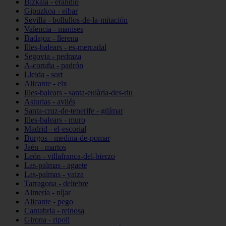
Bizkaia - erandio
Gipuzkoa - eibar
Sevilla - bollullos-de-la-mitación
Valencia - manises
Badajoz - llerena
Illes-balears - es-mercadal
Segovia - pedraza
A-coruña - padrón
Lleida - sort
Alicante - elx
Illes-balears - santa-eulària-des-riu
Asturias - avilés
Santa-cruz-de-tenerife - güímar
Illes-balears - muro
Madrid - el-escorial
Burgos - medina-de-pomar
Jaén - martos
León - villafranca-del-bierzo
Las-palmas - agaete
Las-palmas - yaiza
Tarragona - deltebre
Almería - níjar
Alicante - pego
Cantabria - reinosa
Girona - ripoll