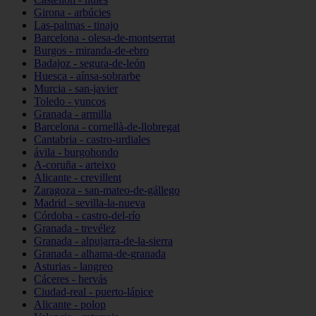
Girona - arbúcies
Las-palmas - tinajo
Barcelona - olesa-de-montserrat
Burgos - miranda-de-ebro
Badajoz - segura-de-león
Huesca - aínsa-sobrarbe
Murcia - san-javier
Toledo - yuncos
Granada - armilla
Barcelona - cornellà-de-llobregat
Cantabria - castro-urdiales
ávila - burgohondo
A-coruña - arteixo
Alicante - crevillent
Zaragoza - san-mateo-de-gállego
Madrid - sevilla-la-nueva
Córdoba - castro-del-río
Granada - trevélez
Granada - alpujarra-de-la-sierra
Granada - alhama-de-granada
Asturias - langreo
Cáceres - hervás
Ciudad-real - puerto-lápice
Alicante - polop