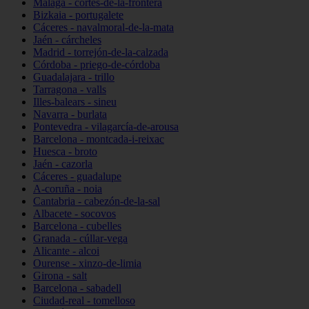
Málaga - cortes-de-la-frontera
Bizkaia - portugalete
Cáceres - navalmoral-de-la-mata
Jaén - cárcheles
Madrid - torrejón-de-la-calzada
Córdoba - priego-de-córdoba
Guadalajara - trillo
Tarragona - valls
Illes-balears - sineu
Navarra - burlata
Pontevedra - vilagarcía-de-arousa
Barcelona - montcada-i-reixac
Huesca - broto
Jaén - cazorla
Cáceres - guadalupe
A-coruña - noia
Cantabria - cabezón-de-la-sal
Albacete - socovos
Barcelona - cubelles
Granada - cúllar-vega
Alicante - alcoi
Ourense - xinzo-de-limia
Girona - salt
Barcelona - sabadell
Ciudad-real - tomelloso