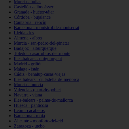
Murcia - bullas
Castellón - albocàsser
Granada - huétor-tájar
Córdoba - bujalance
Cantabria - reocín
Barcelona - monistrol-de-montserrat
Lleida - les
Almería - albox
Murcia - san-pedro-del-pinatar
Badajoz - alburquerque
Toledo - casarrubios-del-monte
Illes-balears - puigpunyent
Madrid - griñón
Málaga - istán
Cádiz - benalup-casas-viejas
Illes-balears - ciutadella-de-menorca
Murcia - murcia
Valencia - quart-de-poblet
Navarra - viana
Illes-balears - palma-de-mallorca
Huesca - panticosa
León - cacabelos
Barcelona - moià
Alicante - monforte-del-cid
Zaragoza - utebo