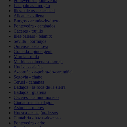
Pontevedra - pontevedra
Las-palmas - mogán
Illes-balears - es-castell
Alicante - villena
Burgos - aranda-de-duero
Pontevedra - cambados
Cáceres - trujillo
Illes-balears - felanitx
Sevilla - bormujos
Ourense - celanova
Granada - pinos-genil
Murcia - mula
Madrid - colmenar-de-oreja
Huelva - calañas
A-coruña - a-pobra-do-caramiñal
Segovia - chañe
Teruel - camañas
Badajoz - la-roca-de-la-sierra
Badajoz - guareña
Cáceres - caminomorisco
Ciudad-real - malagón
Asturias - mieres
Huesca - castejón-de-sos
Cantabria - hazas-de-cesto
Pontevedra - arbo