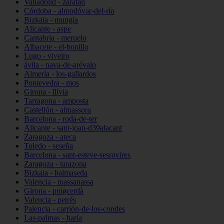
Valladolid - zaratán
Córdoba - almodóvar-del-río
Bizkaia - mungia
Alicante - aspe
Cantabria - meruelo
Albacete - el-bonillo
Lugo - viveiro
ávila - nava-de-arévalo
Almería - los-gallardos
Pontevedra - mos
Girona - llívia
Tarragona - amposta
Castellón - almassora
Barcelona - roda-de-ter
Alicante - sant-joan-d39alacant
Zaragoza - ateca
Toledo - seseña
Barcelona - sant-esteve-sesrovires
Zaragoza - tarazona
Bizkaia - balmaseda
Valencia - massanassa
Girona - puigcerdà
Valencia - petrés
Palencia - carrión-de-los-condes
Las-palmas - haría