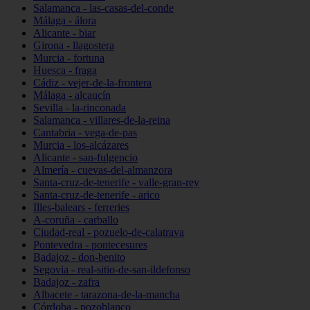
Salamanca - las-casas-del-conde
Málaga - álora
Alicante - biar
Girona - llagostera
Murcia - fortuna
Huesca - fraga
Cádiz - vejer-de-la-frontera
Málaga - alcaucín
Sevilla - la-rinconada
Salamanca - villares-de-la-reina
Cantabria - vega-de-pas
Murcia - los-alcázares
Alicante - san-fulgencio
Almería - cuevas-del-almanzora
Santa-cruz-de-tenerife - valle-gran-rey
Santa-cruz-de-tenerife - arico
Illes-balears - ferreries
A-coruña - carballo
Ciudad-real - pozuelo-de-calatrava
Pontevedra - pontecesures
Badajoz - don-benito
Segovia - real-sitio-de-san-ildefonso
Badajoz - zafra
Albacete - tarazona-de-la-mancha
Córdoba - pozoblanco