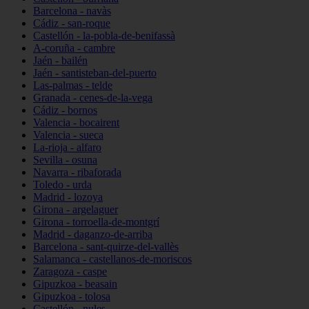
Barcelona - navàs
Cádiz - san-roque
Castellón - la-pobla-de-benifassà
A-coruña - cambre
Jaén - bailén
Jaén - santisteban-del-puerto
Las-palmas - telde
Granada - cenes-de-la-vega
Cádiz - bornos
Valencia - bocairent
Valencia - sueca
La-rioja - alfaro
Sevilla - osuna
Navarra - ribaforada
Toledo - urda
Madrid - lozoya
Girona - argelaguer
Girona - torroella-de-montgrí
Madrid - daganzo-de-arriba
Barcelona - sant-quirze-del-vallès
Salamanca - castellanos-de-moriscos
Zaragoza - caspe
Gipuzkoa - beasain
Gipuzkoa - tolosa
Castellón - nules