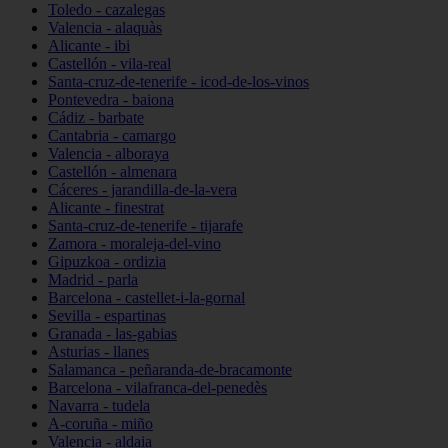
Toledo - cazalegas
Valencia - alaquàs
Alicante - ibi
Castellón - vila-real
Santa-cruz-de-tenerife - icod-de-los-vinos
Pontevedra - baiona
Cádiz - barbate
Cantabria - camargo
Valencia - alboraya
Castellón - almenara
Cáceres - jarandilla-de-la-vera
Alicante - finestrat
Santa-cruz-de-tenerife - tijarafe
Zamora - moraleja-del-vino
Gipuzkoa - ordizia
Madrid - parla
Barcelona - castellet-i-la-gornal
Sevilla - espartinas
Granada - las-gabias
Asturias - llanes
Salamanca - peñaranda-de-bracamonte
Barcelona - vilafranca-del-penedès
Navarra - tudela
A-coruña - miño
Valencia - aldaia