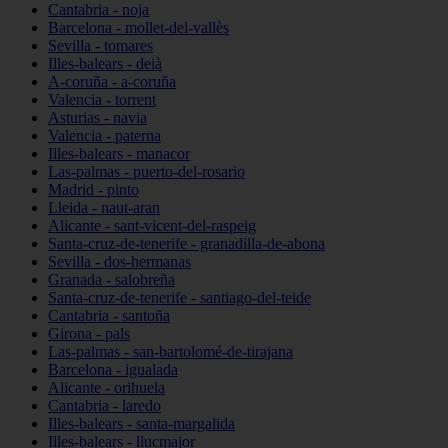
Cantabria - noja
Barcelona - mollet-del-vallès
Sevilla - tomares
Illes-balears - deià
A-coruña - a-coruña
Valencia - torrent
Asturias - navia
Valencia - paterna
Illes-balears - manacor
Las-palmas - puerto-del-rosario
Madrid - pinto
Lleida - naut-aran
Alicante - sant-vicent-del-raspeig
Santa-cruz-de-tenerife - granadilla-de-abona
Sevilla - dos-hermanas
Granada - salobreña
Santa-cruz-de-tenerife - santiago-del-teide
Cantabria - santoña
Girona - pals
Las-palmas - san-bartolomé-de-tirajana
Barcelona - igualada
Alicante - orihuela
Cantabria - laredo
Illes-balears - santa-margalida
Illes-balears - llucmajor