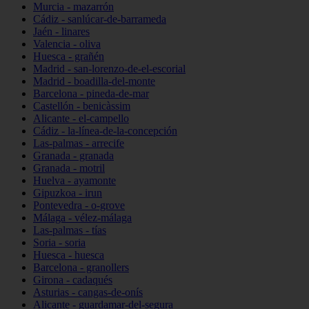
Murcia - mazarrón
Cádiz - sanlúcar-de-barrameda
Jaén - linares
Valencia - oliva
Huesca - grañén
Madrid - san-lorenzo-de-el-escorial
Madrid - boadilla-del-monte
Barcelona - pineda-de-mar
Castellón - benicàssim
Alicante - el-campello
Cádiz - la-línea-de-la-concepción
Las-palmas - arrecife
Granada - granada
Granada - motril
Huelva - ayamonte
Gipuzkoa - irun
Pontevedra - o-grove
Málaga - vélez-málaga
Las-palmas - tías
Soria - soria
Huesca - huesca
Barcelona - granollers
Girona - cadaqués
Asturias - cangas-de-onís
Alicante - guardamar-del-segura