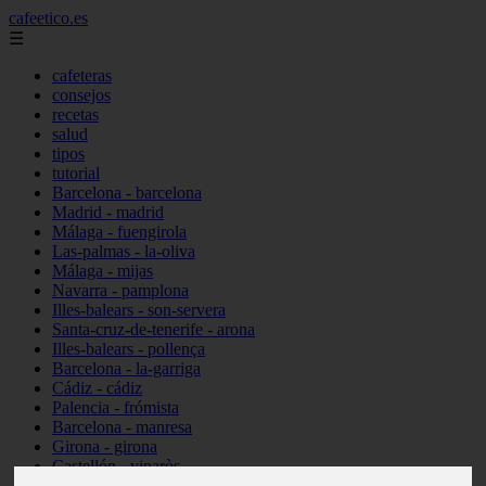
cafeetico.es
☰
cafeteras
consejos
recetas
salud
tipos
tutorial
Barcelona - barcelona
Madrid - madrid
Málaga - fuengirola
Las-palmas - la-oliva
Málaga - mijas
Navarra - pamplona
Illes-balears - son-servera
Santa-cruz-de-tenerife - arona
Illes-balears - pollença
Barcelona - la-garriga
Cádiz - cádiz
Palencia - frómista
Barcelona - manresa
Girona - girona
Castellón - vinaròs
Illes-balears - capdepera