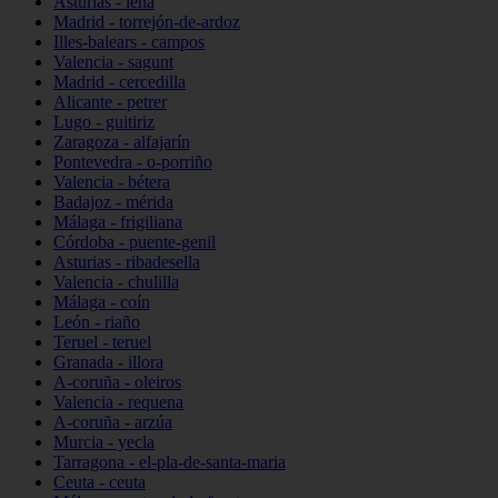
Asturias - lena
Madrid - torrejón-de-ardoz
Illes-balears - campos
Valencia - sagunt
Madrid - cercedilla
Alicante - petrer
Lugo - guitiriz
Zaragoza - alfajarín
Pontevedra - o-porriño
Valencia - bétera
Badajoz - mérida
Málaga - frigiliana
Córdoba - puente-genil
Asturias - ribadesella
Valencia - chulilla
Málaga - coín
León - riaño
Teruel - teruel
Granada - illora
A-coruña - oleiros
Valencia - requena
A-coruña - arzúa
Murcia - yecla
Tarragona - el-pla-de-santa-maria
Ceuta - ceuta