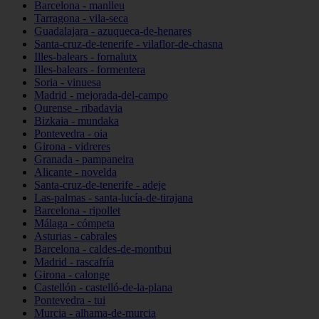
Barcelona - manlleu
Tarragona - vila-seca
Guadalajara - azuqueca-de-henares
Santa-cruz-de-tenerife - vilaflor-de-chasna
Illes-balears - fornalutx
Illes-balears - formentera
Soria - vinuesa
Madrid - mejorada-del-campo
Ourense - ribadavia
Bizkaia - mundaka
Pontevedra - oia
Girona - vidreres
Granada - pampaneira
Alicante - novelda
Santa-cruz-de-tenerife - adeje
Las-palmas - santa-lucía-de-tirajana
Barcelona - ripollet
Málaga - cómpeta
Asturias - cabrales
Barcelona - caldes-de-montbui
Madrid - rascafría
Girona - calonge
Castellón - castelló-de-la-plana
Pontevedra - tui
Murcia - alhama-de-murcia