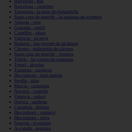
Barcelona - teià
Barcelona - casserres
Tarragona - la-torre-de-fontaubella
Santa-cruz-de-tenerife - la-matanza-de-acentejo
Almería - enix
Granada - castril
Castellón - altura
Valencia - picanya
Badajoz - san-vicente-de-alcántara
Cáceres - malpartida-de-cáceres
Santa-cruz-de-tenerife - frontera
Toledo - las-ventas-de-retamosa
Teruel - alcorisa
Zaragoza - zaragoza
Illes-balears - maó-mahón
Sevilla - pilas
Murcia - cartagena
Navarra - castejón
Valencia - sedaví
Huesca - sariñena
Cantabria - limpias
Illes-balears - santanyí
Illes-balears - selva
Segovia - el-espinar
A-coruña - negreira