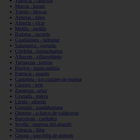
Valencia - catarroja
Murcia - lorquí
Toledo - illescas
Asturias - tineo
Almería - vícar
Melilla - melilla
Badajoz - montijo
Guadalajara - jadraque
Salamanca - guijuelo
Córdoba - hornachuelos
Albacete - villarrobledo
Tarragona - tortosa
Huelva - punta-umbría
Palencia - guardo
Cantabria - los-corrales-de-buelna
Cáceres - jerte
Zaragoza - ariza
Granada - galera
Lleida - alfarràs
Granada - guadahortuna
Ourense - o-barco-de-valdeorras
Barcelona - cardedeu
Sevilla - mairena-del-aljarafe
Valencia - llíria
Girona - sant-feliu-de-guíxols