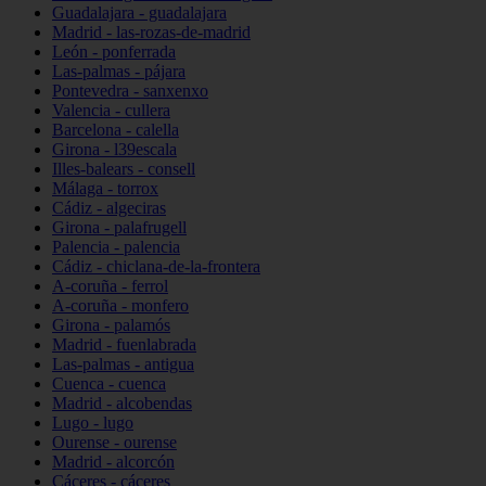
Guadalajara - guadalajara
Madrid - las-rozas-de-madrid
León - ponferrada
Las-palmas - pájara
Pontevedra - sanxenxo
Valencia - cullera
Barcelona - calella
Girona - l39escala
Illes-balears - consell
Málaga - torrox
Cádiz - algeciras
Girona - palafrugell
Palencia - palencia
Cádiz - chiclana-de-la-frontera
A-coruña - ferrol
A-coruña - monfero
Girona - palamós
Madrid - fuenlabrada
Las-palmas - antigua
Cuenca - cuenca
Madrid - alcobendas
Lugo - lugo
Ourense - ourense
Madrid - alcorcón
Cáceres - cáceres