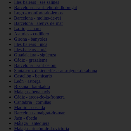
Illes-balears - ses-salines
Barcelona - sant-feliu-de-llobregat
Lugo - monforte-de-lemos
Barcelona - molins-de-rei
Barcelona - arenys-de-mar
La-rioja - haro
Asturias - cudillero
Girona - banyoles
Illes-balears - inca
Illes-balears - artà
Guadalajara - sigüenza
Cádiz - grazalema
Barcelona - sant-celoni
Santa-cruz-de-tenerife - san-miguel-de-abona
Castellón - benicarló
León - astorga
Bizkaia - barakaldo
Málaga - benahavís
Cádiz - arcos-de-la-frontera
Cantabria - comillas
Madrid - coslada
Barcelona - malgrat-de-mar
Jaén - úbeda
Málaga - antequera
Málaga - rincón-de-la-victoria