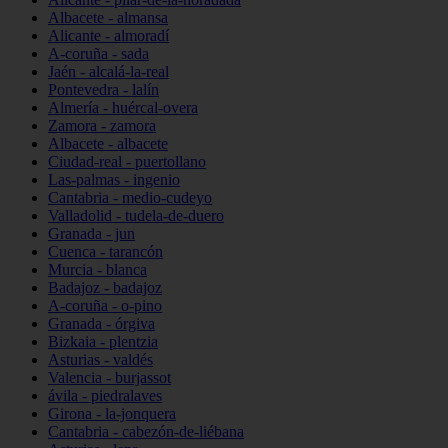
Albacete - almansa
Alicante - almoradí
A-coruña - sada
Jaén - alcalá-la-real
Pontevedra - lalín
Almería - huércal-overa
Zamora - zamora
Albacete - albacete
Ciudad-real - puertollano
Las-palmas - ingenio
Cantabria - medio-cudeyo
Valladolid - tudela-de-duero
Granada - jun
Cuenca - tarancón
Murcia - blanca
Badajoz - badajoz
A-coruña - o-pino
Granada - órgiva
Bizkaia - plentzia
Asturias - valdés
Valencia - burjassot
ávila - piedralaves
Girona - la-jonquera
Cantabria - cabezón-de-liébana