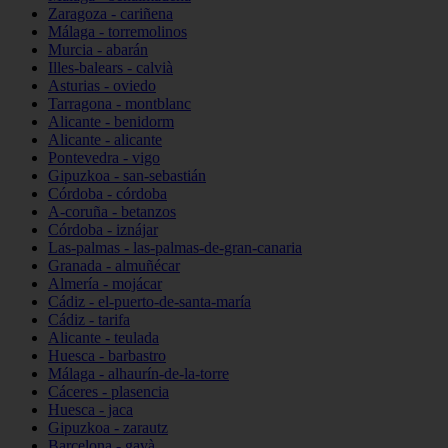
Zaragoza - cariñena
Málaga - torremolinos
Murcia - abarán
Illes-balears - calvià
Asturias - oviedo
Tarragona - montblanc
Alicante - benidorm
Alicante - alicante
Pontevedra - vigo
Gipuzkoa - san-sebastián
Córdoba - córdoba
A-coruña - betanzos
Córdoba - iznájar
Las-palmas - las-palmas-de-gran-canaria
Granada - almuñécar
Almería - mojácar
Cádiz - el-puerto-de-santa-maría
Cádiz - tarifa
Alicante - teulada
Huesca - barbastro
Málaga - alhaurín-de-la-torre
Cáceres - plasencia
Huesca - jaca
Gipuzkoa - zarautz
Barcelona - gavà