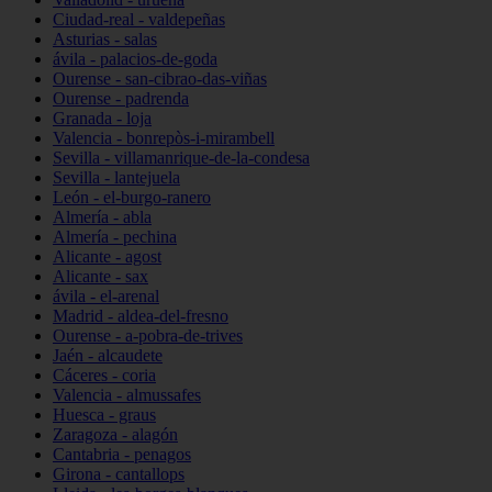
Ciudad-real - valdepeñas
Asturias - salas
ávila - palacios-de-goda
Ourense - san-cibrao-das-viñas
Ourense - padrenda
Granada - loja
Valencia - bonrepòs-i-mirambell
Sevilla - villamanrique-de-la-condesa
Sevilla - lantejuela
León - el-burgo-ranero
Almería - abla
Almería - pechina
Alicante - agost
Alicante - sax
ávila - el-arenal
Madrid - aldea-del-fresno
Ourense - a-pobra-de-trives
Jaén - alcaudete
Cáceres - coria
Valencia - almussafes
Huesca - graus
Zaragoza - alagón
Cantabria - penagos
Girona - cantallops