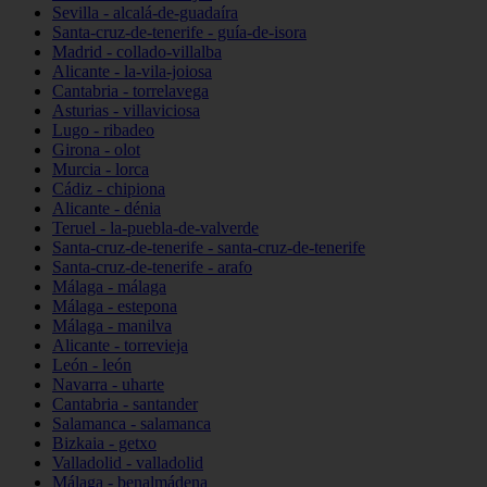
Sevilla - alcalá-de-guadaíra
Santa-cruz-de-tenerife - guía-de-isora
Madrid - collado-villalba
Alicante - la-vila-joiosa
Cantabria - torrelavega
Asturias - villaviciosa
Lugo - ribadeo
Girona - olot
Murcia - lorca
Cádiz - chipiona
Alicante - dénia
Teruel - la-puebla-de-valverde
Santa-cruz-de-tenerife - santa-cruz-de-tenerife
Santa-cruz-de-tenerife - arafo
Málaga - málaga
Málaga - estepona
Málaga - manilva
Alicante - torrevieja
León - león
Navarra - uharte
Cantabria - santander
Salamanca - salamanca
Bizkaia - getxo
Valladolid - valladolid
Málaga - benalmádena