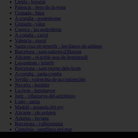
Lleida - bossòst
Palencia - itero-de-la-vega
Granada - baza
A-coruña - pontedeume
Granada - válor
Cuenca - las-pedroñeras
A-coruña - carral
Valencia - puçol
Santa-cruz-de-tenerife - los-llanos-de-aridane
Barcelona - sant-sadurní-d39anoia
Alicante - el-poble-nou-de-benitatxell
Las-palmas - tuineje
Barcelona - sant-vicenç-dels-horts
A-coruña - santa-comba
Sevilla - valencina-de-la-concepción
Navarra - lumbier
La-rioja - fuenmayor
Jaén - villanueva-del-arzobispo
Lugo - sarria
Madrid - arganda-del-rey
Alicante - els-poblets
Asturias - laviana
Barcelona - vallgorguina
Cantabria - santillana-del-mar
Zamora - santa-maría-de-la-vega