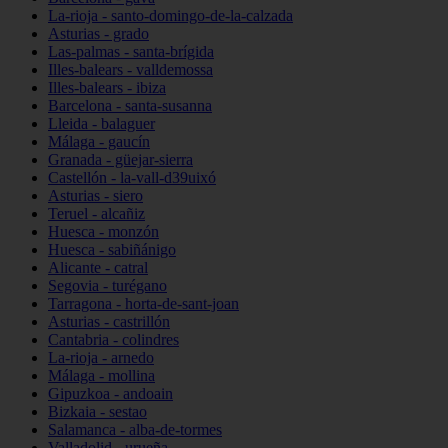
La-rioja - santo-domingo-de-la-calzada
Asturias - grado
Las-palmas - santa-brígida
Illes-balears - valldemossa
Illes-balears - ibiza
Barcelona - santa-susanna
Lleida - balaguer
Málaga - gaucín
Granada - güejar-sierra
Castellón - la-vall-d39uixó
Asturias - siero
Teruel - alcañiz
Huesca - monzón
Huesca - sabiñánigo
Alicante - catral
Segovia - turégano
Tarragona - horta-de-sant-joan
Asturias - castrillón
Cantabria - colindres
La-rioja - arnedo
Málaga - mollina
Gipuzkoa - andoain
Bizkaia - sestao
Salamanca - alba-de-tormes
Valladolid - urueña