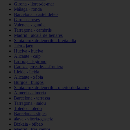
Girona - lloret-de-mar
Málaga - ronda
Barcelona - castelldefels
Girona - roses
Valencia - gandia
Tarragona - cambrils
Madrid - alcalá-de-henares
Santa-cruz-de-tenerife - breña-alta
Jaén - jaén
Huelva - huelva
Alicante - calp
La-rioja - logroño
Cádiz - jerez-de-la-frontera
Lleida - lleida
Alicante - xàbia
Burgos - burgos
Santa-cruz-de-tenerife - puerto-de-la-cruz
Almería - almería
Barcelona - terrassa
Tarragona - salou
Toledo - toledo
Barcelona - sitges
álava - vitoria-gasteiz
Bizkaia - bilbao
Madrid - tres-cantos