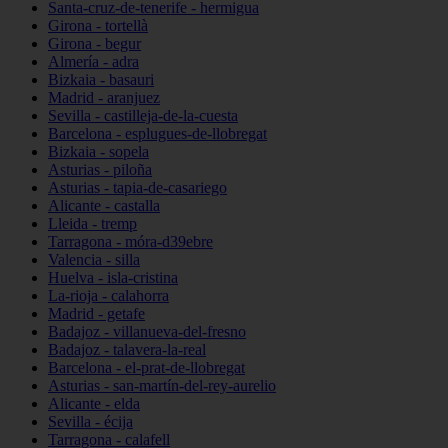
Santa-cruz-de-tenerife - hermigua
Girona - tortellà
Girona - begur
Almería - adra
Bizkaia - basauri
Madrid - aranjuez
Sevilla - castilleja-de-la-cuesta
Barcelona - esplugues-de-llobregat
Bizkaia - sopela
Asturias - piloña
Asturias - tapia-de-casariego
Alicante - castalla
Lleida - tremp
Tarragona - móra-d39ebre
Valencia - silla
Huelva - isla-cristina
La-rioja - calahorra
Madrid - getafe
Badajoz - villanueva-del-fresno
Badajoz - talavera-la-real
Barcelona - el-prat-de-llobregat
Asturias - san-martín-del-rey-aurelio
Alicante - elda
Sevilla - écija
Tarragona - calafell