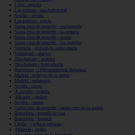
León - igüeña
Las-palmas - san-bartolomé
Sevilla - sevilla
Las-palmas - tejeda
Santa-cruz-de-tenerife - puntagorda
Santa-cruz-de-tenerife - la-orotava
Santa-cruz-de-tenerife - fasnia
Santa-cruz-de-tenerife - los-realejos
Valencia - el-puig-de-santa-maría
Valladolid - alaejos
Illes-balears - andratx
Illes-balears - banyalbufar
Barcelona - l39hospitalet-de-llobregat
Madrid - pelayos-de-la-presa
Madrid - galapagar
Sevilla - utrera
A-coruña - cedeira
Alicante - ondara
Sevilla - camas
Santa-cruz-de-tenerife - santa-cruz-de-la-palma
Barcelona - premià-de-mar
Barcelona - taradell
Lleida - vielha-e-mijaran
Albacete - hellín
Alicante - pilar-de-la-horadada