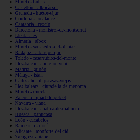
Murcia - bullas
Castellón - albocàsser
Granada - huétor-tájar
Córdoba - bujalance
Cantabria - reocín
Barcelona - monistrol-de-montserrat
Lleida - les
Almería - albox
Murcia - san-pedro-del-pinatar
Badajoz - alburquerque
Toledo - casarrubios-del-monte
Illes-balears - puigpunyent
Madrid - griñón
Málaga - istán
Cádiz - benalup-casas-viejas
Illes-balears - ciutadella-de-menorca
Murcia - murcia
Valencia - quart-de-poblet
Navarra - viana
Illes-balears - palma-de-mallorca
Huesca - panticosa
León - cacabelos
Barcelona - moià
Alicante - monforte-del-cid
Zaragoza - utebo