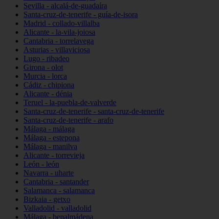
Sevilla - alcalá-de-guadaíra
Santa-cruz-de-tenerife - guía-de-isora
Madrid - collado-villalba
Alicante - la-vila-joiosa
Cantabria - torrelavega
Asturias - villaviciosa
Lugo - ribadeo
Girona - olot
Murcia - lorca
Cádiz - chipiona
Alicante - dénia
Teruel - la-puebla-de-valverde
Santa-cruz-de-tenerife - santa-cruz-de-tenerife
Santa-cruz-de-tenerife - arafo
Málaga - málaga
Málaga - estepona
Málaga - manilva
Alicante - torrevieja
León - león
Navarra - uharte
Cantabria - santander
Salamanca - salamanca
Bizkaia - getxo
Valladolid - valladolid
Málaga - benalmádena