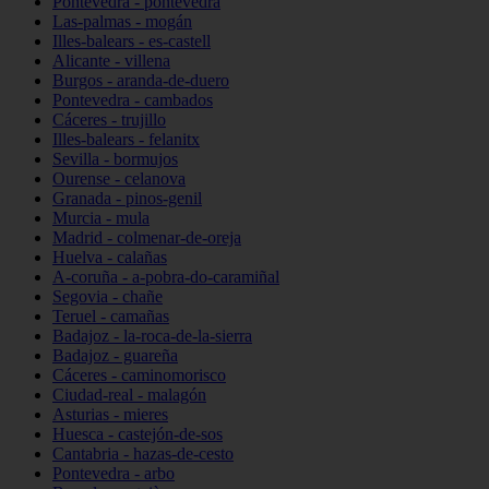
Pontevedra - pontevedra
Las-palmas - mogán
Illes-balears - es-castell
Alicante - villena
Burgos - aranda-de-duero
Pontevedra - cambados
Cáceres - trujillo
Illes-balears - felanitx
Sevilla - bormujos
Ourense - celanova
Granada - pinos-genil
Murcia - mula
Madrid - colmenar-de-oreja
Huelva - calañas
A-coruña - a-pobra-do-caramiñal
Segovia - chañe
Teruel - camañas
Badajoz - la-roca-de-la-sierra
Badajoz - guareña
Cáceres - caminomorisco
Ciudad-real - malagón
Asturias - mieres
Huesca - castejón-de-sos
Cantabria - hazas-de-cesto
Pontevedra - arbo