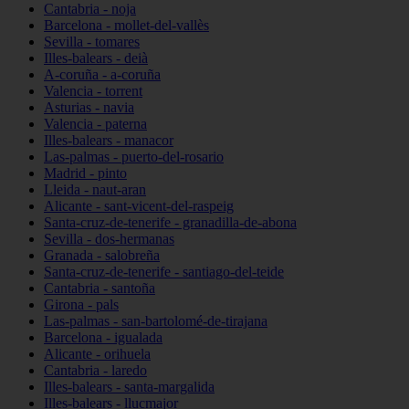
Cantabria - noja
Barcelona - mollet-del-vallès
Sevilla - tomares
Illes-balears - deià
A-coruña - a-coruña
Valencia - torrent
Asturias - navia
Valencia - paterna
Illes-balears - manacor
Las-palmas - puerto-del-rosario
Madrid - pinto
Lleida - naut-aran
Alicante - sant-vicent-del-raspeig
Santa-cruz-de-tenerife - granadilla-de-abona
Sevilla - dos-hermanas
Granada - salobreña
Santa-cruz-de-tenerife - santiago-del-teide
Cantabria - santoña
Girona - pals
Las-palmas - san-bartolomé-de-tirajana
Barcelona - igualada
Alicante - orihuela
Cantabria - laredo
Illes-balears - santa-margalida
Illes-balears - llucmajor