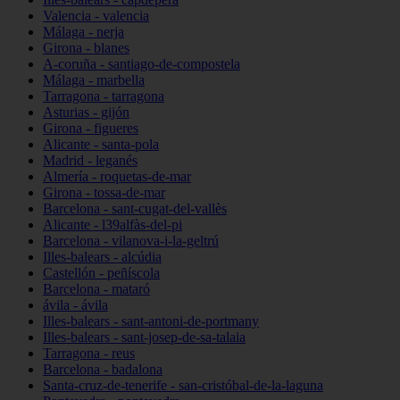
Valencia - valencia
Málaga - nerja
Girona - blanes
A-coruña - santiago-de-compostela
Málaga - marbella
Tarragona - tarragona
Asturias - gijón
Girona - figueres
Alicante - santa-pola
Madrid - leganés
Almería - roquetas-de-mar
Girona - tossa-de-mar
Barcelona - sant-cugat-del-vallès
Alicante - l39alfàs-del-pi
Barcelona - vilanova-i-la-geltrú
Illes-balears - alcúdia
Castellón - peñíscola
Barcelona - mataró
ávila - ávila
Illes-balears - sant-antoni-de-portmany
Illes-balears - sant-josep-de-sa-talaia
Tarragona - reus
Barcelona - badalona
Santa-cruz-de-tenerife - san-cristóbal-de-la-laguna