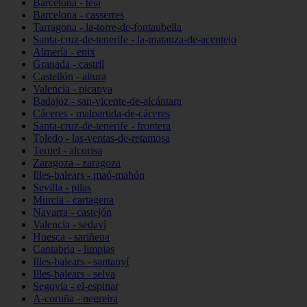
Barcelona - teià
Barcelona - casserres
Tarragona - la-torre-de-fontaubella
Santa-cruz-de-tenerife - la-matanza-de-acentejo
Almería - enix
Granada - castril
Castellón - altura
Valencia - picanya
Badajoz - san-vicente-de-alcántara
Cáceres - malpartida-de-cáceres
Santa-cruz-de-tenerife - frontera
Toledo - las-ventas-de-retamosa
Teruel - alcorisa
Zaragoza - zaragoza
Illes-balears - maó-mahón
Sevilla - pilas
Murcia - cartagena
Navarra - castejón
Valencia - sedaví
Huesca - sariñena
Cantabria - limpias
Illes-balears - santanyí
Illes-balears - selva
Segovia - el-espinar
A-coruña - negreira