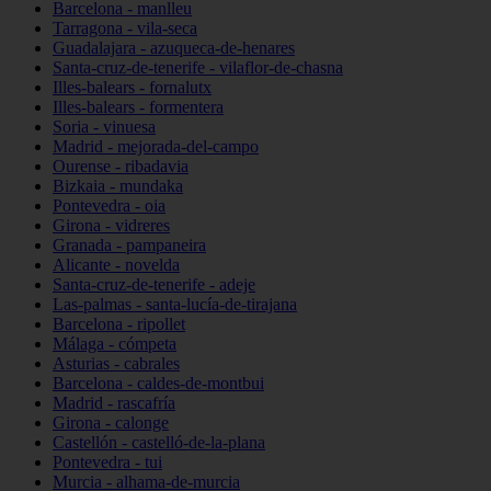
Barcelona - manlleu
Tarragona - vila-seca
Guadalajara - azuqueca-de-henares
Santa-cruz-de-tenerife - vilaflor-de-chasna
Illes-balears - fornalutx
Illes-balears - formentera
Soria - vinuesa
Madrid - mejorada-del-campo
Ourense - ribadavia
Bizkaia - mundaka
Pontevedra - oia
Girona - vidreres
Granada - pampaneira
Alicante - novelda
Santa-cruz-de-tenerife - adeje
Las-palmas - santa-lucía-de-tirajana
Barcelona - ripollet
Málaga - cómpeta
Asturias - cabrales
Barcelona - caldes-de-montbui
Madrid - rascafría
Girona - calonge
Castellón - castelló-de-la-plana
Pontevedra - tui
Murcia - alhama-de-murcia