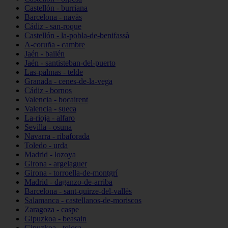
Castellón - burriana
Barcelona - navàs
Cádiz - san-roque
Castellón - la-pobla-de-benifassà
A-coruña - cambre
Jaén - bailén
Jaén - santisteban-del-puerto
Las-palmas - telde
Granada - cenes-de-la-vega
Cádiz - bornos
Valencia - bocairent
Valencia - sueca
La-rioja - alfaro
Sevilla - osuna
Navarra - ribaforada
Toledo - urda
Madrid - lozoya
Girona - argelaguer
Girona - torroella-de-montgrí
Madrid - daganzo-de-arriba
Barcelona - sant-quirze-del-vallès
Salamanca - castellanos-de-moriscos
Zaragoza - caspe
Gipuzkoa - beasain
Gipuzkoa - tolosa