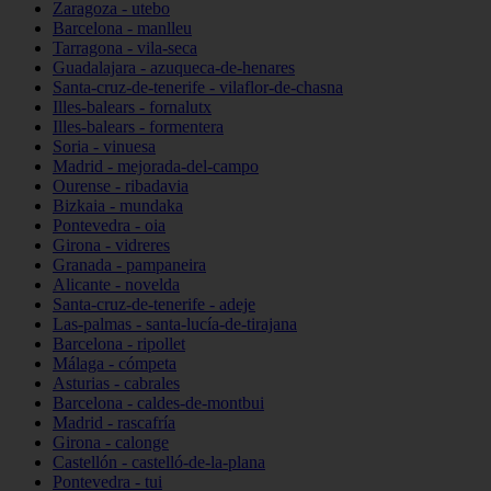
Zaragoza - utebo
Barcelona - manlleu
Tarragona - vila-seca
Guadalajara - azuqueca-de-henares
Santa-cruz-de-tenerife - vilaflor-de-chasna
Illes-balears - fornalutx
Illes-balears - formentera
Soria - vinuesa
Madrid - mejorada-del-campo
Ourense - ribadavia
Bizkaia - mundaka
Pontevedra - oia
Girona - vidreres
Granada - pampaneira
Alicante - novelda
Santa-cruz-de-tenerife - adeje
Las-palmas - santa-lucía-de-tirajana
Barcelona - ripollet
Málaga - cómpeta
Asturias - cabrales
Barcelona - caldes-de-montbui
Madrid - rascafría
Girona - calonge
Castellón - castelló-de-la-plana
Pontevedra - tui