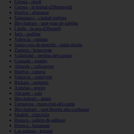
Girona - ripoll
Girona - la-bisbal-d39empordà
Huelva - aljaraque
Salamanca - ciudad-rodrigo
Illes-balears - sant-joan-de-labritja
Lleida - la-seu-d39urgell
Jaén - andújar
Valencia - mislata
Santa-cruz-de-tenerife - santa-úrsula
Zamora - benavente
Valladolid - medina-del-campo
Granada - guadix
Almería - carboneras
Huelva - cartaya
Valencia - ontinyent
Bizkaia - santurtzi
Asturias - gozón
Alicante - xaló
Illes-balears - alaior
Tarragona - mont-roig-del-camp
Illes-balears - sant-llorenç-des-cardassar
Madrid - chinchón
Huesca - sallent-de-gállego
Huesca - benasque
Las-palmas - teguise