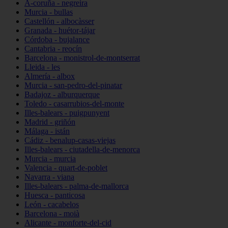
A-coruña - negreira
Murcia - bullas
Castellón - albocàsser
Granada - huétor-tájar
Córdoba - bujalance
Cantabria - reocín
Barcelona - monistrol-de-montserrat
Lleida - les
Almería - albox
Murcia - san-pedro-del-pinatar
Badajoz - alburquerque
Toledo - casarrubios-del-monte
Illes-balears - puigpunyent
Madrid - griñón
Málaga - istán
Cádiz - benalup-casas-viejas
Illes-balears - ciutadella-de-menorca
Murcia - murcia
Valencia - quart-de-poblet
Navarra - viana
Illes-balears - palma-de-mallorca
Huesca - panticosa
León - cacabelos
Barcelona - moià
Alicante - monforte-del-cid