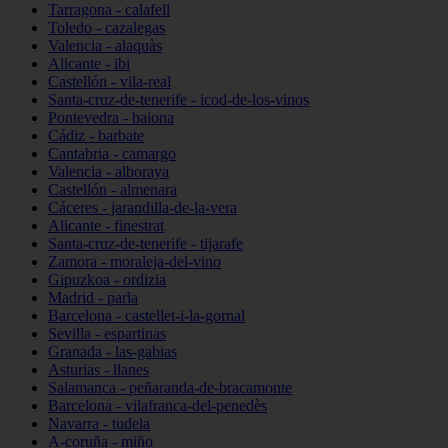
Tarragona - calafell
Toledo - cazalegas
Valencia - alaquàs
Alicante - ibi
Castellón - vila-real
Santa-cruz-de-tenerife - icod-de-los-vinos
Pontevedra - baiona
Cádiz - barbate
Cantabria - camargo
Valencia - alboraya
Castellón - almenara
Cáceres - jarandilla-de-la-vera
Alicante - finestrat
Santa-cruz-de-tenerife - tijarafe
Zamora - moraleja-del-vino
Gipuzkoa - ordizia
Madrid - parla
Barcelona - castellet-i-la-gornal
Sevilla - espartinas
Granada - las-gabias
Asturias - llanes
Salamanca - peñaranda-de-bracamonte
Barcelona - vilafranca-del-penedès
Navarra - tudela
A-coruña - miño