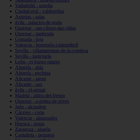
Valladolid - urueña
Ciudad-real - valdepeñas
Asturias - salas
ávila - palacios-de-goda
Ourense - san-cibrao-das-viñas
Ourense - padrenda
Granada - loja
Valencia - bonrepòs-i-mirambell
Sevilla - villamanrique-de-la-condesa
Sevilla - lantejuela
León - el-burgo-ranero
Almería - abla
Almería - pechina
Alicante - agost
Alicante - sax
ávila - el-arenal
Madrid - aldea-del-fresno
Ourense - a-pobra-de-trives
Jaén - alcaudete
Cáceres - coria
Valencia - almussafes
Huesca - graus
Zaragoza - alagón
Cantabria - penagos