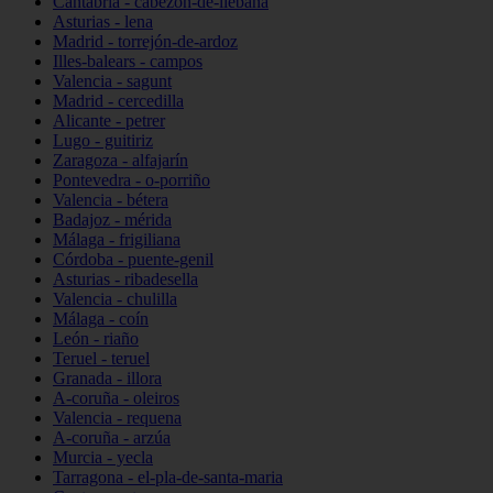
Cantabria - cabezón-de-liébana
Asturias - lena
Madrid - torrejón-de-ardoz
Illes-balears - campos
Valencia - sagunt
Madrid - cercedilla
Alicante - petrer
Lugo - guitiriz
Zaragoza - alfajarín
Pontevedra - o-porriño
Valencia - bétera
Badajoz - mérida
Málaga - frigiliana
Córdoba - puente-genil
Asturias - ribadesella
Valencia - chulilla
Málaga - coín
León - riaño
Teruel - teruel
Granada - illora
A-coruña - oleiros
Valencia - requena
A-coruña - arzúa
Murcia - yecla
Tarragona - el-pla-de-santa-maria