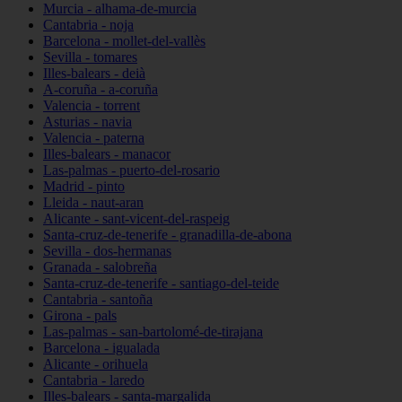
Murcia - alhama-de-murcia
Cantabria - noja
Barcelona - mollet-del-vallès
Sevilla - tomares
Illes-balears - deià
A-coruña - a-coruña
Valencia - torrent
Asturias - navia
Valencia - paterna
Illes-balears - manacor
Las-palmas - puerto-del-rosario
Madrid - pinto
Lleida - naut-aran
Alicante - sant-vicent-del-raspeig
Santa-cruz-de-tenerife - granadilla-de-abona
Sevilla - dos-hermanas
Granada - salobreña
Santa-cruz-de-tenerife - santiago-del-teide
Cantabria - santoña
Girona - pals
Las-palmas - san-bartolomé-de-tirajana
Barcelona - igualada
Alicante - orihuela
Cantabria - laredo
Illes-balears - santa-margalida