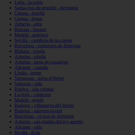
León - la-robla
Santa-cruz-de-tenerife - hermigua
Girona - tortellà
Girona - begur
Almería - adra
Bizkaia - basauri
Madrid - aranjuez
Sevilla - castilleja-de-la-cuesta
Barcelona - esplugues-de-llobregat
Bizkaia - sopela
Asturias - piloña
Asturias - tapia-de-casariego
Alicante - castalla
Lleida - tremp
Tarragona - móra-d39ebre
Valencia - silla
Huelva - isla-cristina
La-rioja - calahorra
Madrid - getafe
Badajoz - villanueva-del-fresno
Badajoz - talavera-la-real
Barcelona - el-prat-de-llobregat
Asturias - san-martín-del-rey-aurelio
Alicante - elda
Sevilla - écija