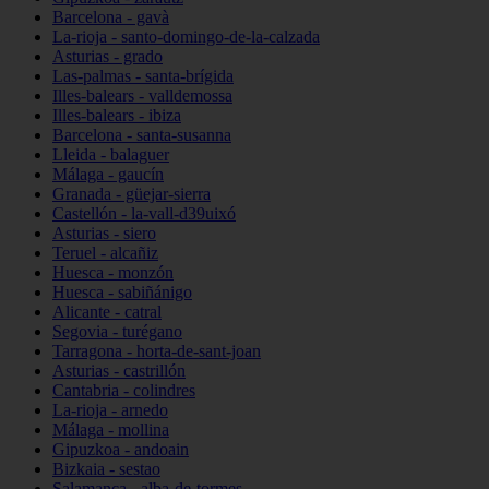
Barcelona - gavà
La-rioja - santo-domingo-de-la-calzada
Asturias - grado
Las-palmas - santa-brígida
Illes-balears - valldemossa
Illes-balears - ibiza
Barcelona - santa-susanna
Lleida - balaguer
Málaga - gaucín
Granada - güejar-sierra
Castellón - la-vall-d39uixó
Asturias - siero
Teruel - alcañiz
Huesca - monzón
Huesca - sabiñánigo
Alicante - catral
Segovia - turégano
Tarragona - horta-de-sant-joan
Asturias - castrillón
Cantabria - colindres
La-rioja - arnedo
Málaga - mollina
Gipuzkoa - andoain
Bizkaia - sestao
Salamanca - alba-de-tormes