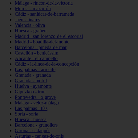
Málaga - rincón-de-la-victoria
Murcia - mazarrón
Cádiz - sanlúcar-de-barrameda
Jaén - linares
Valencia - oliva
Huesca - grañén
Madrid - san-lorenzo-de-el-escorial
Madrid - boadilla-del-monte
Barcelona - pineda-de-mar
Castellón - benicàssim
Alicante - el-campello
Cádiz - la-línea-de-la-concepción
Las-palmas - arrecife
Granada - granada
Granada - motril
Huelva - ayamonte
Gipuzkoa - irun
Pontevedra - o-grove
Málaga - vélez-málaga
Las-palmas - tías
Soria - soria
Huesca - huesca
Barcelona - granollers
Girona - cadaqués
Asturias - cangas-de-onís