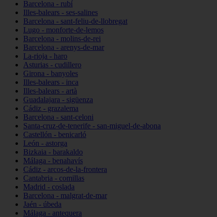
Barcelona - rubí
Illes-balears - ses-salines
Barcelona - sant-feliu-de-llobregat
Lugo - monforte-de-lemos
Barcelona - molins-de-rei
Barcelona - arenys-de-mar
La-rioja - haro
Asturias - cudillero
Girona - banyoles
Illes-balears - inca
Illes-balears - artà
Guadalajara - sigüenza
Cádiz - grazalema
Barcelona - sant-celoni
Santa-cruz-de-tenerife - san-miguel-de-abona
Castellón - benicarló
León - astorga
Bizkaia - barakaldo
Málaga - benahavís
Cádiz - arcos-de-la-frontera
Cantabria - comillas
Madrid - coslada
Barcelona - malgrat-de-mar
Jaén - úbeda
Málaga - antequera