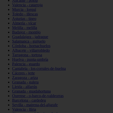
Alicante - polop
Valencia - catarroja
Murcia - lorquí
Toledo - illescas
Asturias - tineo
Almería - vícar
Melilla - melilla
Badajoz - montijo
Guadalajara - jadraque
Salamanca - guijuelo
Córdoba - hornachuelos
Albacete - villarrobledo
Tarragona - tortosa
Huelva - punta-umbría
Palencia - guardo
Cantabria - los-corrales-de-buelna
Cáceres - jerte
Zaragoza - ariza
Granada - galera
Lleida - alfarràs
Granada - guadahortuna
Ourense - o-barco-de-valdeorras
Barcelona - cardedeu
Sevilla - mairena-del-aljarafe
Valencia - llíria