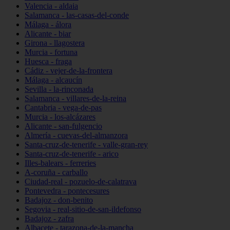
Valencia - aldaia
Salamanca - las-casas-del-conde
Málaga - álora
Alicante - biar
Girona - llagostera
Murcia - fortuna
Huesca - fraga
Cádiz - vejer-de-la-frontera
Málaga - alcaucín
Sevilla - la-rinconada
Salamanca - villares-de-la-reina
Cantabria - vega-de-pas
Murcia - los-alcázares
Alicante - san-fulgencio
Almería - cuevas-del-almanzora
Santa-cruz-de-tenerife - valle-gran-rey
Santa-cruz-de-tenerife - arico
Illes-balears - ferreries
A-coruña - carballo
Ciudad-real - pozuelo-de-calatrava
Pontevedra - pontecesures
Badajoz - don-benito
Segovia - real-sitio-de-san-ildefonso
Badajoz - zafra
Albacete - tarazona-de-la-mancha