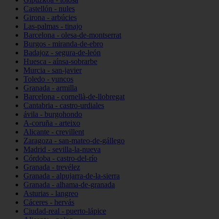
Castellón - nules
Girona - arbúcies
Las-palmas - tinajo
Barcelona - olesa-de-montserrat
Burgos - miranda-de-ebro
Badajoz - segura-de-león
Huesca - aínsa-sobrarbe
Murcia - san-javier
Toledo - yuncos
Granada - armilla
Barcelona - cornellà-de-llobregat
Cantabria - castro-urdiales
ávila - burgohondo
A-coruña - arteixo
Alicante - crevillent
Zaragoza - san-mateo-de-gállego
Madrid - sevilla-la-nueva
Córdoba - castro-del-río
Granada - trevélez
Granada - alpujarra-de-la-sierra
Granada - alhama-de-granada
Asturias - langreo
Cáceres - hervás
Ciudad-real - puerto-lápice