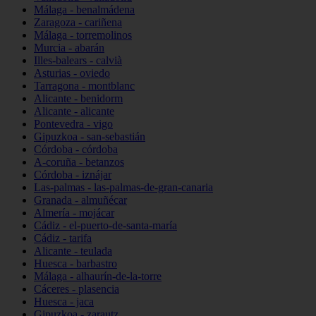
Málaga - benalmádena
Zaragoza - cariñena
Málaga - torremolinos
Murcia - abarán
Illes-balears - calvià
Asturias - oviedo
Tarragona - montblanc
Alicante - benidorm
Alicante - alicante
Pontevedra - vigo
Gipuzkoa - san-sebastián
Córdoba - córdoba
A-coruña - betanzos
Córdoba - iznájar
Las-palmas - las-palmas-de-gran-canaria
Granada - almuñécar
Almería - mojácar
Cádiz - el-puerto-de-santa-maría
Cádiz - tarifa
Alicante - teulada
Huesca - barbastro
Málaga - alhaurín-de-la-torre
Cáceres - plasencia
Huesca - jaca
Gipuzkoa - zarautz