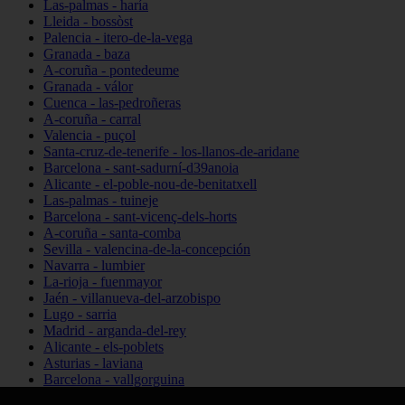
Las-palmas - haría
Lleida - bossòst
Palencia - itero-de-la-vega
Granada - baza
A-coruña - pontedeume
Granada - válor
Cuenca - las-pedroñeras
A-coruña - carral
Valencia - puçol
Santa-cruz-de-tenerife - los-llanos-de-aridane
Barcelona - sant-sadurní-d39anoia
Alicante - el-poble-nou-de-benitatxell
Las-palmas - tuineje
Barcelona - sant-vicenç-dels-horts
A-coruña - santa-comba
Sevilla - valencina-de-la-concepción
Navarra - lumbier
La-rioja - fuenmayor
Jaén - villanueva-del-arzobispo
Lugo - sarria
Madrid - arganda-del-rey
Alicante - els-poblets
Asturias - laviana
Barcelona - vallgorguina
Cantabria - santillana-del-mar