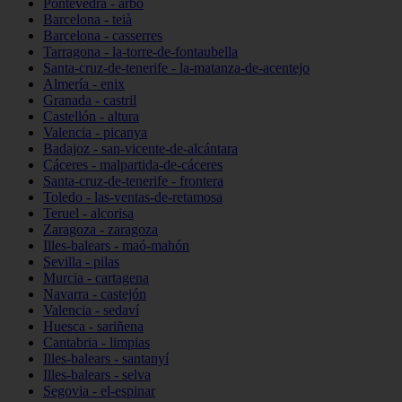
Pontevedra - arbo
Barcelona - teià
Barcelona - casserres
Tarragona - la-torre-de-fontaubella
Santa-cruz-de-tenerife - la-matanza-de-acentejo
Almería - enix
Granada - castril
Castellón - altura
Valencia - picanya
Badajoz - san-vicente-de-alcántara
Cáceres - malpartida-de-cáceres
Santa-cruz-de-tenerife - frontera
Toledo - las-ventas-de-retamosa
Teruel - alcorisa
Zaragoza - zaragoza
Illes-balears - maó-mahón
Sevilla - pilas
Murcia - cartagena
Navarra - castejón
Valencia - sedaví
Huesca - sariñena
Cantabria - limpias
Illes-balears - santanyí
Illes-balears - selva
Segovia - el-espinar