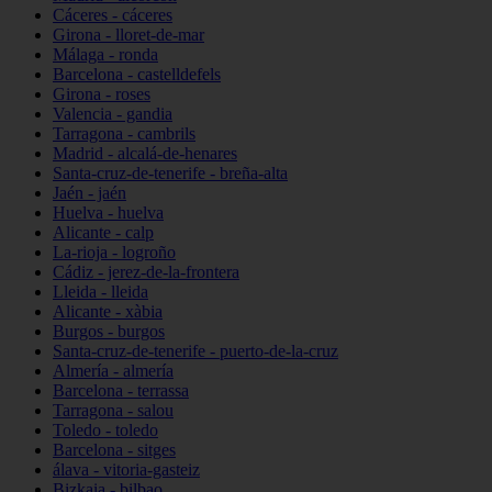
Cáceres - cáceres
Girona - lloret-de-mar
Málaga - ronda
Barcelona - castelldefels
Girona - roses
Valencia - gandia
Tarragona - cambrils
Madrid - alcalá-de-henares
Santa-cruz-de-tenerife - breña-alta
Jaén - jaén
Huelva - huelva
Alicante - calp
La-rioja - logroño
Cádiz - jerez-de-la-frontera
Lleida - lleida
Alicante - xàbia
Burgos - burgos
Santa-cruz-de-tenerife - puerto-de-la-cruz
Almería - almería
Barcelona - terrassa
Tarragona - salou
Toledo - toledo
Barcelona - sitges
álava - vitoria-gasteiz
Bizkaia - bilbao