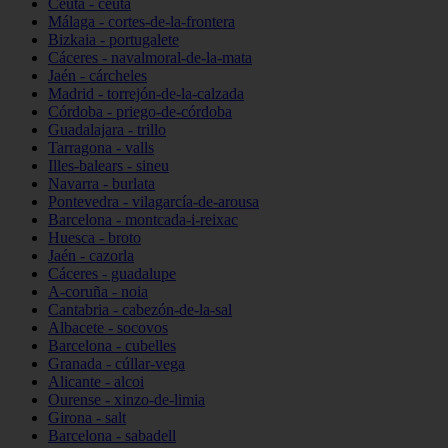
Ceuta - ceuta
Málaga - cortes-de-la-frontera
Bizkaia - portugalete
Cáceres - navalmoral-de-la-mata
Jaén - cárcheles
Madrid - torrejón-de-la-calzada
Córdoba - priego-de-córdoba
Guadalajara - trillo
Tarragona - valls
Illes-balears - sineu
Navarra - burlata
Pontevedra - vilagarcía-de-arousa
Barcelona - montcada-i-reixac
Huesca - broto
Jaén - cazorla
Cáceres - guadalupe
A-coruña - noia
Cantabria - cabezón-de-la-sal
Albacete - socovos
Barcelona - cubelles
Granada - cúllar-vega
Alicante - alcoi
Ourense - xinzo-de-limia
Girona - salt
Barcelona - sabadell