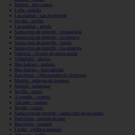
Madrid - tres-cantos
León - igüeña
Las-palmas - san-bartolomé
Sevilla - sevilla
Las-palmas - tejeda
Santa-cruz-de-tenerife - puntagorda
Santa-cruz-de-tenerife - la-orotava
Santa-cruz-de-tenerife - fasnia
Santa-cruz-de-tenerife - los-realejos
Valencia - el-puig-de-santa-maría
Valladolid - alaejos
Illes-balears - andratx
Illes-balears - banyalbufar
Barcelona - l39hospitalet-de-llobregat
Madrid - pelayos-de-la-presa
Madrid - galapagar
Sevilla - utrera
A-coruña - cedeira
Alicante - ondara
Sevilla - camas
Santa-cruz-de-tenerife - santa-cruz-de-la-palma
Barcelona - premià-de-mar
Barcelona - taradell
Lleida - vielha-e-mijaran
Albacete - hellín