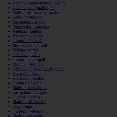
Alicante - guardamar-del-segura
Guadalajara - guadalajara
Madrid - las-rozas-de-madrid
León - ponferrada
Las-palmas - pájara
Pontevedra - sanxenxo
Valencia - cullera
Barcelona - calella
Girona - l39escala
Illes-balears - consell
Málaga - torrox
Cádiz - algeciras
Girona - palafrugell
Palencia - palencia
Cádiz - chiclana-de-la-frontera
A-coruña - ferrol
A-coruña - monfero
Girona - palamós
Madrid - fuenlabrada
Las-palmas - antigua
Cuenca - cuenca
Madrid - alcobendas
Lugo - lugo
Ourense - ourense
Madrid - alcorcón