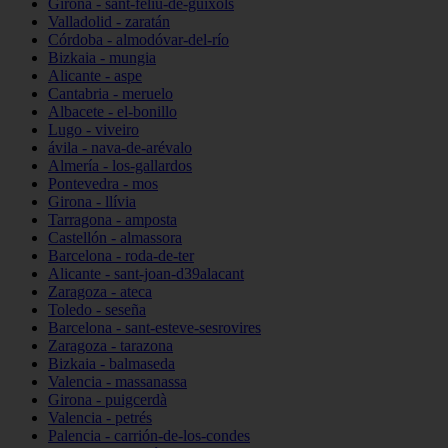
Girona - sant-feliu-de-guíxols
Valladolid - zaratán
Córdoba - almodóvar-del-río
Bizkaia - mungia
Alicante - aspe
Cantabria - meruelo
Albacete - el-bonillo
Lugo - viveiro
ávila - nava-de-arévalo
Almería - los-gallardos
Pontevedra - mos
Girona - llívia
Tarragona - amposta
Castellón - almassora
Barcelona - roda-de-ter
Alicante - sant-joan-d39alacant
Zaragoza - ateca
Toledo - seseña
Barcelona - sant-esteve-sesrovires
Zaragoza - tarazona
Bizkaia - balmaseda
Valencia - massanassa
Girona - puigcerdà
Valencia - petrés
Palencia - carrión-de-los-condes