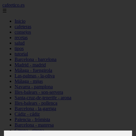
cafeetico.es
☰
Inicio
cafeteras
consejos
recetas
salud
tipos
tutorial
Barcelona - barcelona
Madrid - madrid
Málaga - fuengirola
Las-palmas - la-oliva
Málaga - mijas
Navarra - pamplona
Illes-balears - son-servera
Santa-cruz-de-tenerife - arona
Illes-balears - pollença
Barcelona - la-garriga
Cádiz - cádiz
Palencia - frómista
Barcelona - manresa
Girona - girona
Castellón - vinaròs