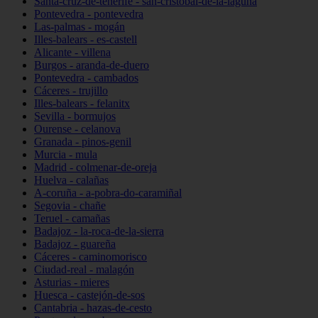
Santa-cruz-de-tenerife - san-cristóbal-de-la-laguna
Pontevedra - pontevedra
Las-palmas - mogán
Illes-balears - es-castell
Alicante - villena
Burgos - aranda-de-duero
Pontevedra - cambados
Cáceres - trujillo
Illes-balears - felanitx
Sevilla - bormujos
Ourense - celanova
Granada - pinos-genil
Murcia - mula
Madrid - colmenar-de-oreja
Huelva - calañas
A-coruña - a-pobra-do-caramiñal
Segovia - chañe
Teruel - camañas
Badajoz - la-roca-de-la-sierra
Badajoz - guareña
Cáceres - caminomorisco
Ciudad-real - malagón
Asturias - mieres
Huesca - castejón-de-sos
Cantabria - hazas-de-cesto