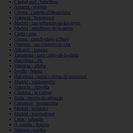
Ciudad-real - tomelloso
Almería - el-ejido
Girona - castelló-d39empúries
Valencia - benaguasil
Madrid - san-sebastián-de-los-reyes
Madrid - miraflores-de-la-sierra
Cádiz - rota
Girona - castell-platja-d39aro
Ourense - san-cristovo-de-cea
Alicante - benissa
Tarragona - sant-carles-de-la-ràpita
Barcelona - vic
Valencia - alfafar
Sevilla - lebrija
Barcelona - santa-coloma-de-gramenet
Madrid - valdemorillo
Valencia - xirivella
Córdoba - la-carlota
Soria - morón-de-almazán
Gipuzkoa - hondarribia
Madrid - móstoles
Madrid - torrelodones
León - sahagún
A-coruña - fisterra
Segovia - cuéllar