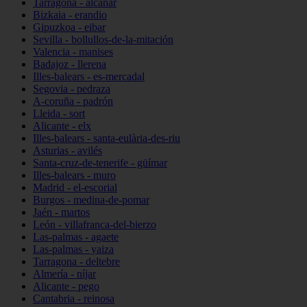
Tarragona - alcanar
Bizkaia - erandio
Gipuzkoa - eibar
Sevilla - bollullos-de-la-mitación
Valencia - manises
Badajoz - llerena
Illes-balears - es-mercadal
Segovia - pedraza
A-coruña - padrón
Lleida - sort
Alicante - elx
Illes-balears - santa-eulària-des-riu
Asturias - avilés
Santa-cruz-de-tenerife - güímar
Illes-balears - muro
Madrid - el-escorial
Burgos - medina-de-pomar
Jaén - martos
León - villafranca-del-bierzo
Las-palmas - agaete
Las-palmas - yaiza
Tarragona - deltebre
Almería - níjar
Alicante - pego
Cantabria - reinosa