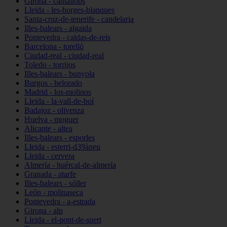
Girona - cantallops
Lleida - les-borges-blanques
Santa-cruz-de-tenerife - candelaria
Illes-balears - algaida
Pontevedra - caldas-de-reis
Barcelona - torelló
Ciudad-real - ciudad-real
Toledo - torrijos
Illes-balears - bunyola
Burgos - belorado
Madrid - los-molinos
Lleida - la-vall-de-boí
Badajoz - olivenza
Huelva - moguer
Alicante - altea
Illes-balears - esporles
Lleida - esterri-d39àneu
Lleida - cervera
Almería - huércal-de-almería
Granada - atarfe
Illes-balears - sóller
León - molinaseca
Pontevedra - a-estrada
Girona - alp
Lleida - el-pont-de-suert