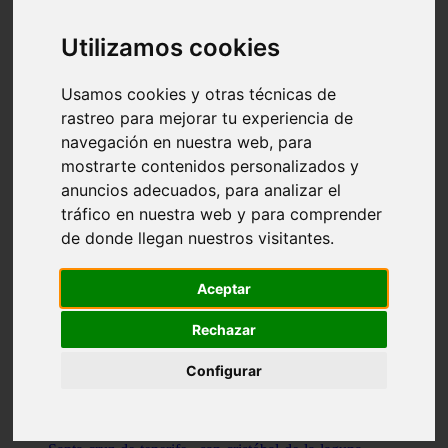
Illes-balears - capdepera
Valencia - valencia
Utilizamos cookies
Málaga - nerja
Girona - blanes
A-coruña - santiago-de-compostela
Usamos cookies y otras técnicas de
Málaga - marbella
rastreo para mejorar tu experiencia de
Tarragona - tarragona
navegación en nuestra web, para
Asturias - gijón
Girona - figueres
mostrarte contenidos personalizados y
Alicante - santa-pola
anuncios adecuados, para analizar el
Madrid - leganés
tráfico en nuestra web y para comprender
Almería - roquetas-de-mar
Girona - tossa-de-mar
de donde llegan nuestros visitantes.
Barcelona - sant-cugat-del-vallès
Alicante - l39alfàs-del-pi
Barcelona - vilanova-i-la-geltrú
Aceptar
Illes-balears - alcúdia
Castellón - peñíscola
Rechazar
Barcelona - mataró
ávila - ávila
Configurar
Illes-balears - sant-antoni-de-portmany
Illes-balears - sant-josep-de-sa-talaia
Tarragona - reus
Barcelona - badalona