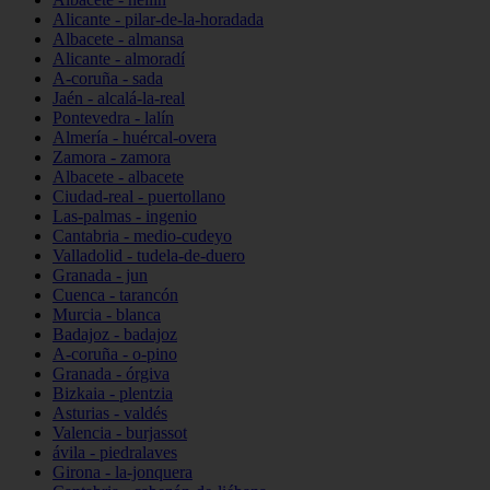
Alicante - pilar-de-la-horadada
Albacete - almansa
Alicante - almoradí
A-coruña - sada
Jaén - alcalá-la-real
Pontevedra - lalín
Almería - huércal-overa
Zamora - zamora
Albacete - albacete
Ciudad-real - puertollano
Las-palmas - ingenio
Cantabria - medio-cudeyo
Valladolid - tudela-de-duero
Granada - jun
Cuenca - tarancón
Murcia - blanca
Badajoz - badajoz
A-coruña - o-pino
Granada - órgiva
Bizkaia - plentzia
Asturias - valdés
Valencia - burjassot
ávila - piedralaves
Girona - la-jonquera