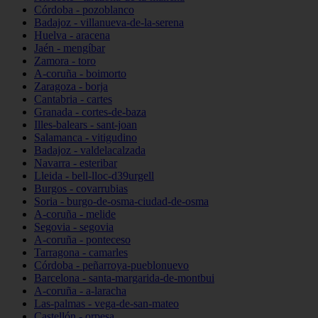
Córdoba - pozoblanco
Badajoz - villanueva-de-la-serena
Huelva - aracena
Jaén - mengíbar
Zamora - toro
A-coruña - boimorto
Zaragoza - borja
Cantabria - cartes
Granada - cortes-de-baza
Illes-balears - sant-joan
Salamanca - vitigudino
Badajoz - valdelacalzada
Navarra - esteribar
Lleida - bell-lloc-d39urgell
Burgos - covarrubias
Soria - burgo-de-osma-ciudad-de-osma
A-coruña - melide
Segovia - segovia
A-coruña - ponteceso
Tarragona - camarles
Córdoba - peñarroya-pueblonuevo
Barcelona - santa-margarida-de-montbui
A-coruña - a-laracha
Las-palmas - vega-de-san-mateo
Castellón - orpesa