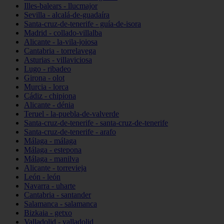
Illes-balears - llucmajor
Sevilla - alcalá-de-guadaíra
Santa-cruz-de-tenerife - guía-de-isora
Madrid - collado-villalba
Alicante - la-vila-joiosa
Cantabria - torrelavega
Asturias - villaviciosa
Lugo - ribadeo
Girona - olot
Murcia - lorca
Cádiz - chipiona
Alicante - dénia
Teruel - la-puebla-de-valverde
Santa-cruz-de-tenerife - santa-cruz-de-tenerife
Santa-cruz-de-tenerife - arafo
Málaga - málaga
Málaga - estepona
Málaga - manilva
Alicante - torrevieja
León - león
Navarra - uharte
Cantabria - santander
Salamanca - salamanca
Bizkaia - getxo
Valladolid - valladolid